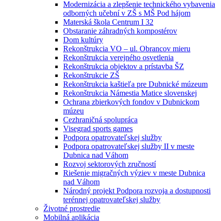
Modernizácia a zlepšenie technického vybavenia
odborných učební v ZŠ s MŠ Pod hájom
Materská škola Centrum I 32
Obstaranie záhradných kompostérov
Dom kultúry
Rekonštrukcia VO – ul. Obrancov mieru
Rekonštrukcia verejného osvetlenia
Rekonštrukcia objektov a prístavba ŠZ
Rekonštrukcie ZŠ
Rekonštrukcia kaštieľa pre Dubnické múzeum
Rekonštrukcia Námestia Matice slovenskej
Ochrana zbierkových fondov v Dubnickom
múzeu
Cezhraničná spolupráca
Visegrad sports games
Podpora opatrovateľskej služby
Podpora opatrovateľskej služby II v meste
Dubnica nad Váhom
Rozvoj sektorových zručností
Riešenie migračných výziev v meste Dubnica
nad Váhom
Národný projekt Podpora rozvoja a dostupnosti
terénnej opatrovateľskej služby
Životné prostredie
Mobilná aplikácia