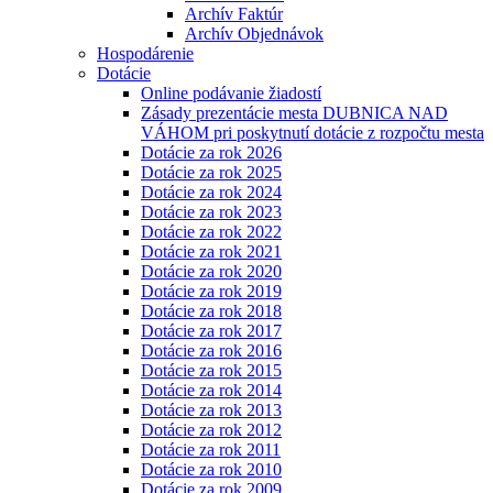
Archív Faktúr
Archív Objednávok
Hospodárenie
Dotácie
Online podávanie žiadostí
Zásady prezentácie mesta DUBNICA NAD
VÁHOM pri poskytnutí dotácie z rozpočtu mesta
Dotácie za rok 2026
Dotácie za rok 2025
Dotácie za rok 2024
Dotácie za rok 2023
Dotácie za rok 2022
Dotácie za rok 2021
Dotácie za rok 2020
Dotácie za rok 2019
Dotácie za rok 2018
Dotácie za rok 2017
Dotácie za rok 2016
Dotácie za rok 2015
Dotácie za rok 2014
Dotácie za rok 2013
Dotácie za rok 2012
Dotácie za rok 2011
Dotácie za rok 2010
Dotácie za rok 2009