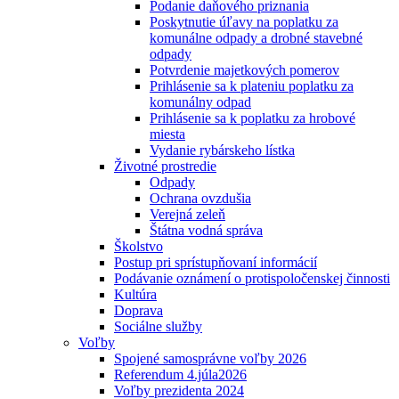
Podanie daňového priznania
Poskytnutie úľavy na poplatku za
komunálne odpady a drobné stavebné
odpady
Potvrdenie majetkových pomerov
Prihlásenie sa k plateniu poplatku za
komunálny odpad
Prihlásenie sa k poplatku za hrobové
miesta
Vydanie rybárskeho lístka
Životné prostredie
Odpady
Ochrana ovzdušia
Verejná zeleň
Štátna vodná správa
Školstvo
Postup pri sprístupňovaní informácií
Podávanie oznámení o protispoločenskej činnosti
Kultúra
Doprava
Sociálne služby
Voľby
Spojené samosprávne voľby 2026
Referendum 4.júla2026
Voľby prezidenta 2024