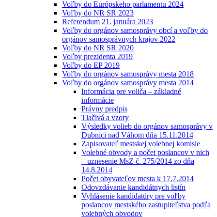
Voľby do Európskeho parlamentu 2024
Voľby do NR SR 2023
Referendum 21. januára 2023
Voľby do orgánov samosprávy obcí a voľby do
orgánov samosprávnych krajov 2022
Voľby do NR SR 2020
Voľby prezidenta 2019
Voľby do EP 2019
Voľby do orgánov samosprávy mesta 2018
Voľby do orgánov samosprávy mesta 2014
Informácia pre voliča – základné
informácie
Právny predpis
Tlačivá a vzory
Výsledky volieb do orgánov samosprávy v
Dubnici nad Váhom dňa 15.11.2014
Zapisovateľ mestskej volebnej komisie
Volebné obvody a počet poslancov v nich
– uznesenie MsZ č. 275/2014 zo dňa
14.8.2014
Počet obyvateľov mesta k 17.7.2014
Odovzdávanie kandidátnych listín
Vyhlásenie kandidatúry pre voľby
poslancov mestského zastupiteľstva podľa
volebných obvodov