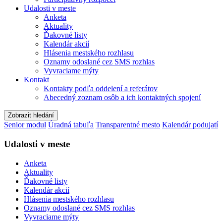
Udalosti v meste
Anketa
Aktuality
Ďakovné listy
Kalendár akcií
Hlásenia mestského rozhlasu
Oznamy odoslané cez SMS rozhlas
Vyvraciame mýty
Kontakt
Kontakty podľa oddelení a referátov
Abecedný zoznam osôb a ich kontaktných spojení
Zobrazit hledání
Senior modul
Úradná tabuľa
Transparentné mesto
Kalendár podujatí
Udalosti v meste
Anketa
Aktuality
Ďakovné listy
Kalendár akcií
Hlásenia mestského rozhlasu
Oznamy odoslané cez SMS rozhlas
Vyvraciame mýty