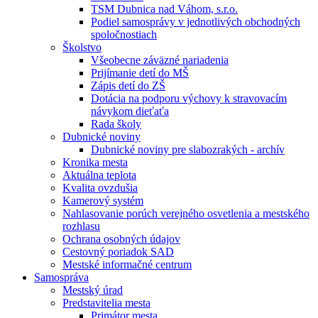
TSM Dubnica nad Váhom, s.r.o.
Podiel samosprávy v jednotlivých obchodných
spoločnostiach
Školstvo
Všeobecne záväzné nariadenia
Prijímanie detí do MŠ
Zápis detí do ZŠ
Dotácia na podporu výchovy k stravovacím
návykom dieťaťa
Rada školy
Dubnické noviny
Dubnické noviny pre slabozrakých - archív
Kronika mesta
Aktuálna teplota
Kvalita ovzdušia
Kamerový systém
Nahlasovanie porúch verejného osvetlenia a mestského
rozhlasu
Ochrana osobných údajov
Cestovný poriadok SAD
Mestské informačné centrum
Samospráva
Mestský úrad
Predstavitelia mesta
Primátor mesta