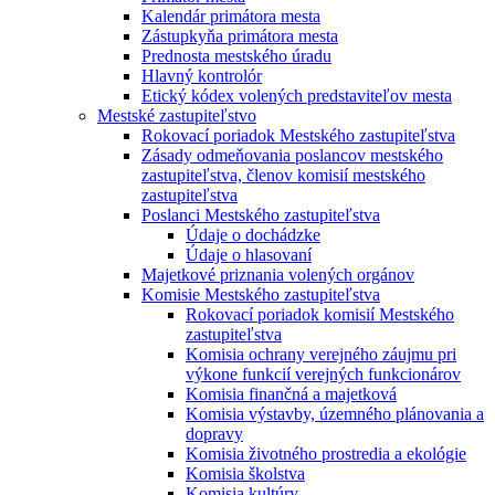
Kalendár primátora mesta
Zástupkyňa primátora mesta
Prednosta mestského úradu
Hlavný kontrolór
Etický kódex volených predstaviteľov mesta
Mestské zastupiteľstvo
Rokovací poriadok Mestského zastupiteľstva
Zásady odmeňovania poslancov mestského
zastupiteľstva, členov komisií mestského
zastupiteľstva
Poslanci Mestského zastupiteľstva
Údaje o dochádzke
Údaje o hlasovaní
Majetkové priznania volených orgánov
Komisie Mestského zastupiteľstva
Rokovací poriadok komisií Mestského
zastupiteľstva
Komisia ochrany verejného záujmu pri
výkone funkcií verejných funkcionárov
Komisia finančná a majetková
Komisia výstavby, územného plánovania a
dopravy
Komisia životného prostredia a ekológie
Komisia školstva
Komisia kultúry