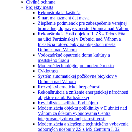
Civilná ochrana
Projekty mesta
Rekonštrukcia kaštieľa
Smart manazment dat mesta
Zlepšenie podmienok pre zabezpečenie verejnej
hromadnej dopravy v meste Dubnica nad Váhom
Rekonštrukcia časti objektu II. ZŠ - Telocvičňa
na ulici Partizánskej v Dubnici nad Váhom a
Inštalácia fotovoltaiky na objektoch mesta
Dubnica nad Váhom
Vodozádržné opatrenia domu kultúry a
mestského úradu
Moderné technológie pre moderné mesto
Cyklotrasa
Systém automatickej požičovne bicyklov v
Dubnici nad Váhom
Rozvoj kybernetickej bezpečnosti
Rekonštrukcia a zníženie energetickej náročnosti
objektov na ul. Partizánskej
Revitalizácia sídliska Pod hájom
Modernizácia objektu polikliniky v Dubnici nad
Váhom za účelom vybudovania Centra
integrovanej zdravotnej starostlivosti
Modernizácia a zlepšenie technického vybavenia
odborných učební v ZŠ s MŠ Centrum I. 32