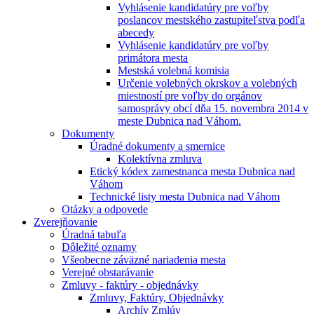
Vyhlásenie kandidatúry pre voľby
poslancov mestského zastupiteľstva podľa
abecedy
Vyhlásenie kandidatúry pre voľby
primátora mesta
Mestská volebná komisia
Určenie volebných okrskov a volebných
miestností pre voľby do orgánov
samosprávy obcí dňa 15. novembra 2014 v
meste Dubnica nad Váhom.
Dokumenty
Úradné dokumenty a smernice
Kolektívna zmluva
Etický kódex zamestnanca mesta Dubnica nad
Váhom
Technické listy mesta Dubnica nad Váhom
Otázky a odpovede
Zverejňovanie
Úradná tabuľa
Dôležité oznamy
Všeobecne záväzné nariadenia mesta
Verejné obstarávanie
Zmluvy - faktúry - objednávky
Zmluvy, Faktúry, Objednávky
Archív Zmlúv