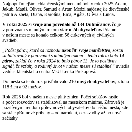
Najpopulárnejšími chlapčenskými menami boli v roku 2025 Adam,
Jakub, Matúš, Oliver, Samuel a Artur. Medzi najčastejšie dievčenské
patrili Alžbeta, Diana, Karolína, Ema, Agáta, Olívia a Linda.
V roku 2025 si svoje áno povedalo až 134 Dubničanov,
čo je
v porovnaní s minulým rokom
viac o 24 obyvateľov.
Priamo
v našom meste sa konalo celkom 56 cirkevných aj civilných
svadieb.
„Počet párov, ktoré sa rozhodli
ukončiť svoje manželstvo
, zostal
stabilizovaný v porovnaní s minulým rokom – tento rok to bolo
14
párov,
zakiaľ čo v roku 2024 to bolo párov 13. Je to pozitívny
signál, že vzťahy a rodinný život v našom meste sú stabilné
,“ uviedla
vedúca klientskeho centra MsÚ Lenka Prekopová.
Do mesta sa tento rok prisťahovalo
210 nových obyvateľov
, z toho
118 žien a 92 mužov.
Rok 2025 bol v našom meste plný zmien. Počet sobášov rastie
a počet rozvodov sa stabilizoval na mestskom minime. Zároveň je
pozitívnym trendom prílev nových obyvateľov do nášho mesta, kde
sa stále píšu nové príbehy – od narodení, cez svadby až po nové
začiatky.