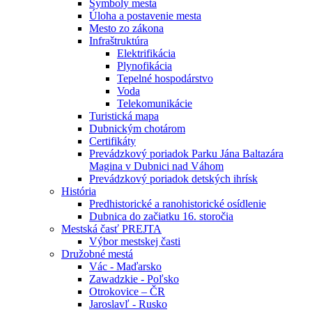
Symboly mesta
Úloha a postavenie mesta
Mesto zo zákona
Infraštruktúra
Elektrifikácia
Plynofikácia
Tepelné hospodárstvo
Voda
Telekomunikácie
Turistická mapa
Dubnickým chotárom
Certifikáty
Prevádzkový poriadok Parku Jána Baltazára
Magina v Dubnici nad Váhom
Prevádzkový poriadok detských ihrísk
História
Predhistorické a ranohistorické osídlenie
Dubnica do začiatku 16. storočia
Mestská časť PREJTA
Výbor mestskej časti
Družobné mestá
Vác - Maďarsko
Zawadzkie - Poľsko
Otrokovice – ČR
Jaroslavľ - Rusko