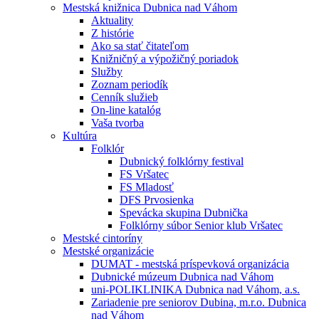
Mestská knižnica Dubnica nad Váhom
Aktuality
Z histórie
Ako sa stať čitateľom
Knižničný a výpožičný poriadok
Služby
Zoznam periodík
Cenník služieb
On-line katalóg
Vaša tvorba
Kultúra
Folklór
Dubnický folklórny festival
FS Vršatec
FS Mladosť
DFS Prvosienka
Spevácka skupina Dubnička
Folklórny súbor Senior klub Vršatec
Mestské cintoríny
Mestské organizácie
DUMAT - mestská príspevková organizácia
Dubnické múzeum Dubnica nad Váhom
uni-POLIKLINIKA Dubnica nad Váhom, a.s.
Zariadenie pre seniorov Dubina, m.r.o. Dubnica
nad Váhom