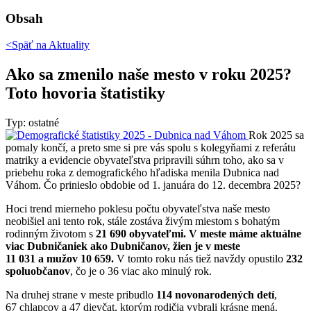
Obsah
<Späť na
Aktuality
Ako sa zmenilo naše mesto v roku 2025?
Toto hovoria štatistiky
Typ: ostatné
Rok 2025 sa
pomaly končí, a preto sme si pre vás spolu s kolegyňami z referátu
matriky a evidencie obyvateľstva pripravili súhrn toho, ako sa v
priebehu roka z demografického hľadiska menila Dubnica nad
Váhom. Čo prinieslo obdobie od 1. januára do 12. decembra 2025?
Hoci trend mierneho poklesu počtu obyvateľstva naše mesto
neobišiel ani tento rok, stále zostáva živým miestom s bohatým
rodinným životom s
21 690
obyvateľmi. V meste máme aktuálne
viac Dubničaniek ako Dubničanov, žien je v meste
11 031 a mužov 10 659.
V tomto roku nás tiež navždy opustilo
232
spoluobčanov
, čo je o 36 viac ako minulý rok.
Na druhej strane v meste pribudlo
114 novonarodených detí
,
67 chlapcov a 47 dievčat, ktorým rodičia vybrali krásne mená.