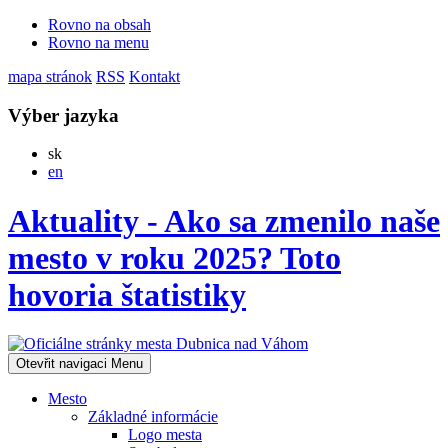
Rovno na obsah
Rovno na menu
mapa stránok
RSS
Kontakt
Výber jazyka
Slovensky
sk
English
en
Aktuality - Ako sa zmenilo naše
mesto v roku 2025? Toto
hovoria štatistiky
Otevřit navigaci
Menu
Mesto
Základné informácie
Logo mesta