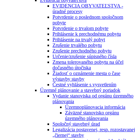
Evidencia obyvateľstva
EVIDENCIA OBYVATEĽSTVA -
úradné procesy
Potvrdenie o poslednom spoločnom
pobyte
Potvrdenie o trvalom pobyte
Prihlásenie k prechodnému pobytu
Prihlásenie na trvalý pobyt
Zrušenie trvalého pobytu
Zrušenie prechodného pobytu
Určenie/zrušenie súpisného čísla
Zmena tolerovaného pobytu na účel
dočasného útočiska
Žiadosť o oznámenie mesta o čase
výstavby stavby
Čestné vyhlásenie s vysvetlením
Územné plánovanie a stavebný poriadok
Vydanie stanoviska od orgánu územného
plánovania
Územnoplánovacia informácia
Záväzné stanovisko orgánu
územného plánovania
Spoločný stavebný úrad
Legalizácia postavenej, resp. rozostavanej
„čiernej“ stavby