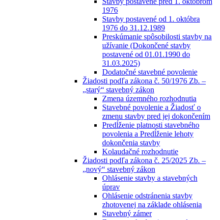
Stavby postavené pred 1. októbrom
1976
Stavby postavené od 1. októbra
1976 do 31.12.1989
Preskúmanie spôsobilosti stavby na
užívanie (Dokončené stavby
postavené od 01.01.1990 do
31.03.2025)
Dodatočné stavebné povolenie
Žiadosti podľa zákona č. 50/1976 Zb. –
„starý“ stavebný zákon
Zmena územného rozhodnutia
Stavebné povolenie a Žiadosť o
zmenu stavby pred jej dokončením
Predĺženie platnosti stavebného
povolenia a Predĺženie lehoty
dokončenia stavby
Kolaudačné rozhodnutie
Žiadosti podľa zákona č. 25/2025 Zb. –
„nový“ stavebný zákon
Ohlásenie stavby a stavebných
úprav
Ohlásenie odstránenia stavby
zhotovenej na základe ohlásenia
Stavebný zámer