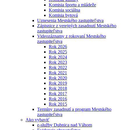
Komisia športu a mládeže
Komisia sociálna
Komisia bytová
Uznesenia Mestského zastupiteľstva
Zápisnice z verejných zasadnutí Mestského
zastupiteľstva
Videozáznamy z rokovaní Mestského
zastupiteľstva
Rok 2026
Rok 2025
Rok 2024
Rok 2023
Rok 2022
Rok 2021
Rok 2020
Rok 2019
Rok 2018
Rok 2017
Rok 2016
Rok 2015
Termíny zasadnutí a program Mestského
zastupiteľstva
Ako vybaviť
e-služby Dubnica nad Váhom