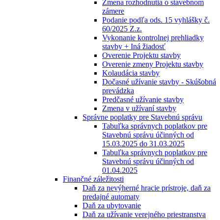
Zmena rozhodnutia o stavebnom
zámere
Podanie podľa ods. 15 vyhlášky č.
60/2025 Z.z.
Vykonanie kontrolnej prehliadky
stavby + Iná žiadosť
Overenie Projektu stavby
Overenie zmeny Projektu stavby
Kolaudácia stavby
Dočasné užívanie stavby - Skúšobná
prevádzka
Predčasné užívanie stavby
Zmena v užívaní stavby
Správne poplatky pre Stavebnú správu
Tabuľka správnych poplatkov pre
Stavebnú správu účinných od
15.03.2025 do 31.03.2025
Tabuľka správnych poplatkov pre
Stavebnú správu účinných od
01.04.2025
Finančné záležitosti
Daň za nevýherné hracie prístroje, daň za
predajné automaty
Daň za ubytovanie
Daň za užívanie verejného priestranstva