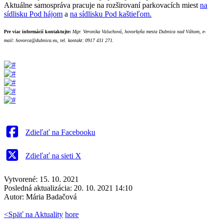
Aktuálne samospráva pracuje na rozširovaní parkovacích miest
na
sídlisku Pod hájom
a
na sídlisku Pod kaštieľom.
Pre viac informácií kontaktujte:
Mgr. Veronika Valuchová,
hovorkyňa mesta Dubnica nad Váhom,
e-
mail: hovorca@dubnica.eu,
tel. kontakt: 0917 431 271.
Zdieľať na Facebooku
Zdieľať na sieti X
Vytvorené: 15. 10. 2021
Posledná aktualizácia: 20. 10. 2021 14:10
Autor:
Mária Badačová
<
Späť na Aktuality
hore