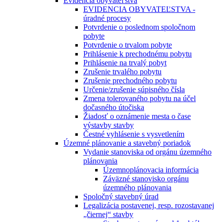
Evidencia obyvateľstva
EVIDENCIA OBYVATEĽSTVA -
úradné procesy
Potvrdenie o poslednom spoločnom
pobyte
Potvrdenie o trvalom pobyte
Prihlásenie k prechodnému pobytu
Prihlásenie na trvalý pobyt
Zrušenie trvalého pobytu
Zrušenie prechodného pobytu
Určenie/zrušenie súpisného čísla
Zmena tolerovaného pobytu na účel
dočasného útočiska
Žiadosť o oznámenie mesta o čase
výstavby stavby
Čestné vyhlásenie s vysvetlením
Územné plánovanie a stavebný poriadok
Vydanie stanoviska od orgánu územného
plánovania
Územnoplánovacia informácia
Záväzné stanovisko orgánu
územného plánovania
Spoločný stavebný úrad
Legalizácia postavenej, resp. rozostavanej
„čiernej“ stavby