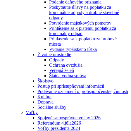
Podanie daňového priznania
Poskytnutie úľavy na poplatku za
komunálne odpady a drobné stavebné
odpady
Potvrdenie majetkových pomerov
Prihlásenie sa k plateniu poplatku za
komunálny odpad
Prihlásenie sa k poplatku za hrobové
miesta
Vydanie rybárskeho lístka
Životné prostredie
Odpady
Ochrana ovzdušia
Verejná zeleň
Štátna vodná správa
Školstvo
Postup pri sprístupňovaní informácií
Podávanie oznámení o protispoločenskej činnosti
Kultúra
Doprava
Sociálne služby
Voľby
Spojené samosprávne voľby 2026
Referendum 4.júla2026
Voľby prezidenta 2024