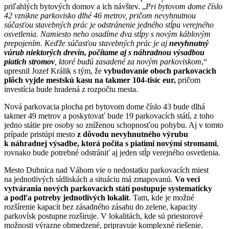
priľahlých bytových domov a ich návštev. „
Pri bytovom dome číslo
42 vznikne parkovisko dlhé 46 metrov, pričom nevyhnutnou
súčasťou stavebných prác je odstránenie jedného stĺpu verejného
osvetlenia. Namiesto neho osadíme dva stĺpy s novým káblovým
prepojením. Keďže súčasťou stavebných prác je aj
nevyhnutný
vúrub niektorých drevín, počítame aj s náhradnou výsadbou
piatich stromov
, ktoré budú zasadené za novým parkoviskom
,“
upresnil Jozef Králik s tým, že
vybudovanie oboch parkovacích
plôch vyjde mestskú kasu na takmer 104-tisíc eur,
pričom
investícia bude hradená z rozpočtu mesta.
Nová parkovacia plocha pri bytovom dome číslo 43 bude dlhá
takmer 49 metrov a poskytovať bude 19 parkovacích státí, z toho
jedno státie pre osoby so zníženou schopnosťou pohybu. Aj v tomto
prípade pristúpi mesto
z dôvodu nevyhnutného výrubu
k náhradnej výsadbe, ktorá počíta s piatimi novými stromami
,
rovnako bude potrebné odstrániť aj jeden stĺp verejného osvetlenia.
Mesto Dubnica nad Váhom vie o nedostatku parkovacích miest
na jednotlivých sídliskách a situáciu má zmapovanú.
Vo veci
vytvárania nových parkovacích státí postupuje systematicky
a podľa potreby jednotlivých lokalít
. Tam, kde je možné
rozšírenie kapacít bez zásadného zásahu do zelene, kapacity
parkovísk postupne rozširuje. V lokalitách, kde sú priestorové
možnosti výrazne obmedzené, pripravuje komplexné riešenie.