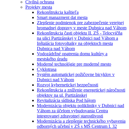
Civilná ochrana
Projekty mesta
Rekonštrukcia kaštieľa
Smart manazment dat mesta
Zlepšenie podmienok pre zabezpečenie verejnej
hromadnej dopravy v meste Dubnica nad Váhom
Rekonštrukcia časti objektu II. ZŠ - Telocvičňa
na ulici Partizánskej v Dubnici nad Váhom a
Inštalácia fotovoltaiky na objektoch mesta
Dubnica nad Váhom
Vodozádržné opatrenia domu kultúry a
mestského úradu
Moderné technológie pre moderné mesto
Cyklotrasa
Systém automatickej požičovne bicyklov v
Dubnici nad Váhom
Rozvoj kybernetickej bezpečnosti
Rekonštrukcia a zníženie energetickej náročnosti
objektov na ul. Partizánskej
Revitalizácia sídliska Pod hájom
Modernizácia objektu polikliniky v Dubnici nad
Váhom za účelom vybudovania Centra
integrovanej zdravotnej starostlivosti
Modernizácia a zlepšenie technického vybavenia
odborných učební v ZŠ s MŠ Centrum I. 32