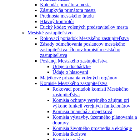
Kalendár primátora mesta
Zástupkyňa primátora mesta
Prednosta mestského úradu
Hlavný kontrolór
Etický kódex volených predstaviteľov mesta
Mestské zastupiteľstvo
Rokovací poriadok Mestského zastupiteľstva
Zásady odmeňovania poslancov mestského
zastupiteľstva, členov komisií mestského
zastupiteľstva
Poslanci Mestského zastupiteľstva
Údaje o dochádzke
Údaje o hlasovaní
Majetkové priznania volených orgánov
Komisie Mestského zastupiteľstva
Rokovací poriadok komisií Mestského
zastupiteľstva
Komisia ochrany verejného záujmu pri
výkone funkcií verejných funkcionárov
Komisia finančná a majetková
Komisia výstavby, územného plánovania a
dopravy
Komisia životného prostredia a ekológie
Komisia školstva
Komisia kultúry