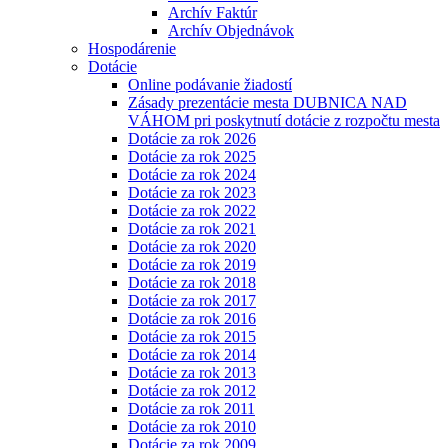
Archív Faktúr
Archív Objednávok
Hospodárenie
Dotácie
Online podávanie žiadostí
Zásady prezentácie mesta DUBNICA NAD
VÁHOM pri poskytnutí dotácie z rozpočtu mesta
Dotácie za rok 2026
Dotácie za rok 2025
Dotácie za rok 2024
Dotácie za rok 2023
Dotácie za rok 2022
Dotácie za rok 2021
Dotácie za rok 2020
Dotácie za rok 2019
Dotácie za rok 2018
Dotácie za rok 2017
Dotácie za rok 2016
Dotácie za rok 2015
Dotácie za rok 2014
Dotácie za rok 2013
Dotácie za rok 2012
Dotácie za rok 2011
Dotácie za rok 2010
Dotácie za rok 2009