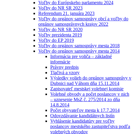
Voľby do Európskeho parlamentu 2024
Voľby do NR SR 2023
Referendum 21. januára 2023
Voľby do orgánov samosprávy obcí a voľby do
orgánov samosprávnych krajov 2022
Voľby do NR SR 2020
Voľby prezidenta 2019
Voľby do EP 2019
Voľby do orgánov samosprávy mesta 2018
Voľby do orgánov samosprávy mesta 2014
Informácia pre voliča – základné
informácie
Právny predpis
Tlačivá a vzory
Výsledky volieb do orgánov samosprávy v
Dubnici nad Váhom dňa 15.11.2014
Zapisovateľ mestskej volebnej komisie
Volebné obvody a počet poslancov v nich
– uznesenie MsZ č. 275/2014 zo dňa
14.8.2014
Počet obyvateľov mesta k 17.7.2014
Odovzdávanie kandidátnych listín
Vyhlásenie kandidatúry pre voľby
poslancov mestského zastupiteľstva podľa
volebných obvodov