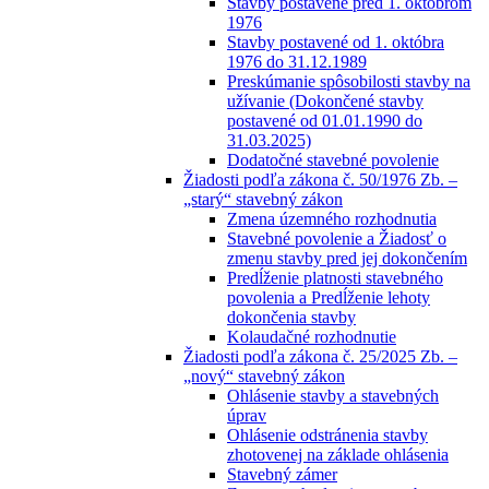
Stavby postavené pred 1. októbrom
1976
Stavby postavené od 1. októbra
1976 do 31.12.1989
Preskúmanie spôsobilosti stavby na
užívanie (Dokončené stavby
postavené od 01.01.1990 do
31.03.2025)
Dodatočné stavebné povolenie
Žiadosti podľa zákona č. 50/1976 Zb. –
„starý“ stavebný zákon
Zmena územného rozhodnutia
Stavebné povolenie a Žiadosť o
zmenu stavby pred jej dokončením
Predĺženie platnosti stavebného
povolenia a Predĺženie lehoty
dokončenia stavby
Kolaudačné rozhodnutie
Žiadosti podľa zákona č. 25/2025 Zb. –
„nový“ stavebný zákon
Ohlásenie stavby a stavebných
úprav
Ohlásenie odstránenia stavby
zhotovenej na základe ohlásenia
Stavebný zámer