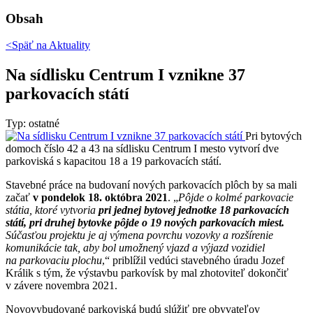
Obsah
<Späť na
Aktuality
Na sídlisku Centrum I vznikne 37
parkovacích státí
Typ: ostatné
Pri bytových
domoch číslo 42 a 43 na sídlisku Centrum I mesto vytvorí dve
parkoviská s kapacitou 18 a 19 parkovacích státí.
Stavebné práce na budovaní nových parkovacích plôch by sa mali
začať
v pondelok 18. októbra 2021
. „
Pôjde o kolmé parkovacie
státia, ktoré vytvoria
pri jednej bytovej jednotke 18 parkovacích
státí, pri druhej bytovke pôjde o 19 nových parkovacích miest.
Súčasťou projektu je aj výmena povrchu vozovky a rozšírenie
komunikácie tak, aby bol umožnený vjazd a výjazd vozidiel
na parkovaciu plochu
,“ priblížil vedúci stavebného úradu Jozef
Králik s tým, že výstavbu parkovísk by mal zhotoviteľ dokončiť
v závere novembra 2021.
Novovybudované parkoviská budú slúžiť pre obyvateľov