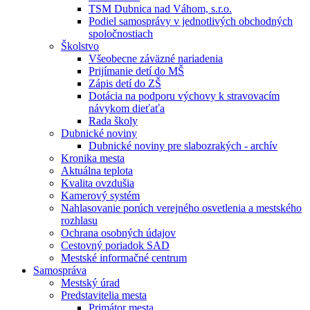
TSM Dubnica nad Váhom, s.r.o.
Podiel samosprávy v jednotlivých obchodných
spoločnostiach
Školstvo
Všeobecne záväzné nariadenia
Prijímanie detí do MŠ
Zápis detí do ZŠ
Dotácia na podporu výchovy k stravovacím
návykom dieťaťa
Rada školy
Dubnické noviny
Dubnické noviny pre slabozrakých - archív
Kronika mesta
Aktuálna teplota
Kvalita ovzdušia
Kamerový systém
Nahlasovanie porúch verejného osvetlenia a mestského
rozhlasu
Ochrana osobných údajov
Cestovný poriadok SAD
Mestské informačné centrum
Samospráva
Mestský úrad
Predstavitelia mesta
Primátor mesta