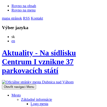
Rovno na obsah
Rovno na menu
mapa stránok
RSS
Kontakt
Výber jazyka
Slovensky
sk
English
en
Aktuality - Na sídlisku
Centrum I vznikne 37
parkovacích státí
Otevřit navigaci
Menu
Mesto
Základné informácie
Logo mesta