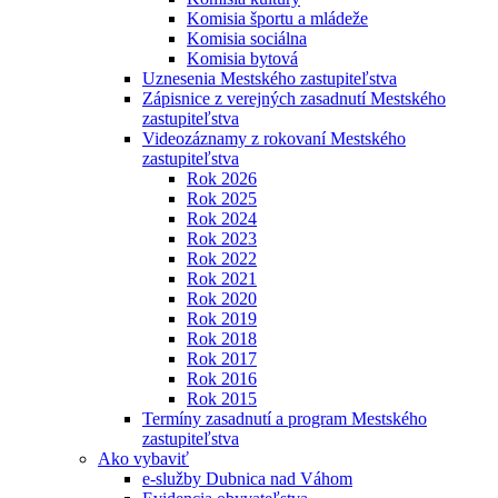
Komisia športu a mládeže
Komisia sociálna
Komisia bytová
Uznesenia Mestského zastupiteľstva
Zápisnice z verejných zasadnutí Mestského
zastupiteľstva
Videozáznamy z rokovaní Mestského
zastupiteľstva
Rok 2026
Rok 2025
Rok 2024
Rok 2023
Rok 2022
Rok 2021
Rok 2020
Rok 2019
Rok 2018
Rok 2017
Rok 2016
Rok 2015
Termíny zasadnutí a program Mestského
zastupiteľstva
Ako vybaviť
e-služby Dubnica nad Váhom