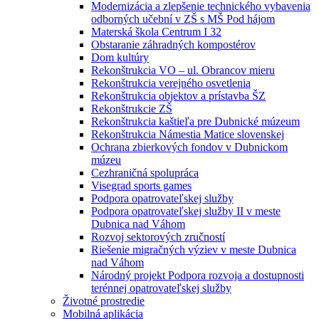
Modernizácia a zlepšenie technického vybavenia
odborných učební v ZŠ s MŠ Pod hájom
Materská škola Centrum I 32
Obstaranie záhradných kompostérov
Dom kultúry
Rekonštrukcia VO – ul. Obrancov mieru
Rekonštrukcia verejného osvetlenia
Rekonštrukcia objektov a prístavba ŠZ
Rekonštrukcie ZŠ
Rekonštrukcia kaštieľa pre Dubnické múzeum
Rekonštrukcia Námestia Matice slovenskej
Ochrana zbierkových fondov v Dubnickom
múzeu
Cezhraničná spolupráca
Visegrad sports games
Podpora opatrovateľskej služby
Podpora opatrovateľskej služby II v meste
Dubnica nad Váhom
Rozvoj sektorových zručností
Riešenie migračných výziev v meste Dubnica
nad Váhom
Národný projekt Podpora rozvoja a dostupnosti
terénnej opatrovateľskej služby
Životné prostredie
Mobilná aplikácia