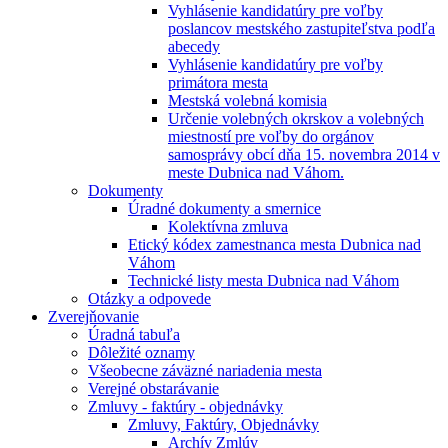
Vyhlásenie kandidatúry pre voľby
poslancov mestského zastupiteľstva podľa
abecedy
Vyhlásenie kandidatúry pre voľby
primátora mesta
Mestská volebná komisia
Určenie volebných okrskov a volebných
miestností pre voľby do orgánov
samosprávy obcí dňa 15. novembra 2014 v
meste Dubnica nad Váhom.
Dokumenty
Úradné dokumenty a smernice
Kolektívna zmluva
Etický kódex zamestnanca mesta Dubnica nad
Váhom
Technické listy mesta Dubnica nad Váhom
Otázky a odpovede
Zverejňovanie
Úradná tabuľa
Dôležité oznamy
Všeobecne záväzné nariadenia mesta
Verejné obstarávanie
Zmluvy - faktúry - objednávky
Zmluvy, Faktúry, Objednávky
Archív Zmlúv