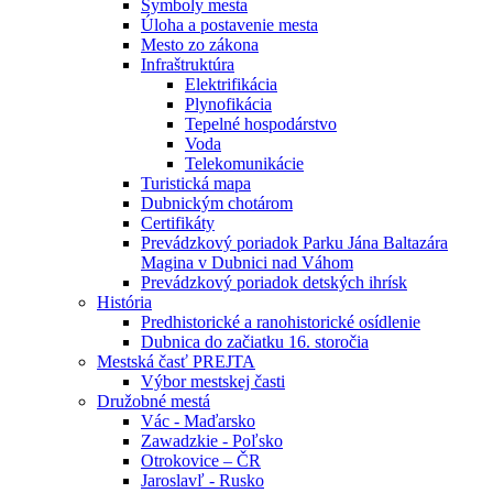
Symboly mesta
Úloha a postavenie mesta
Mesto zo zákona
Infraštruktúra
Elektrifikácia
Plynofikácia
Tepelné hospodárstvo
Voda
Telekomunikácie
Turistická mapa
Dubnickým chotárom
Certifikáty
Prevádzkový poriadok Parku Jána Baltazára
Magina v Dubnici nad Váhom
Prevádzkový poriadok detských ihrísk
História
Predhistorické a ranohistorické osídlenie
Dubnica do začiatku 16. storočia
Mestská časť PREJTA
Výbor mestskej časti
Družobné mestá
Vác - Maďarsko
Zawadzkie - Poľsko
Otrokovice – ČR
Jaroslavľ - Rusko