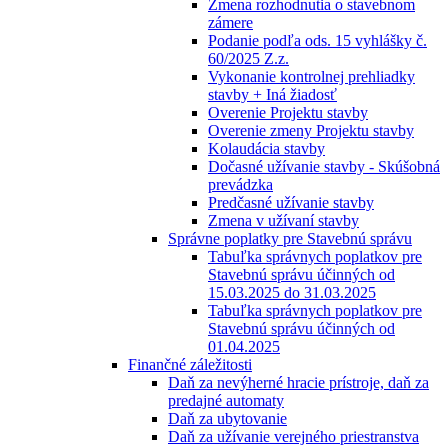
Zmena rozhodnutia o stavebnom
zámere
Podanie podľa ods. 15 vyhlášky č.
60/2025 Z.z.
Vykonanie kontrolnej prehliadky
stavby + Iná žiadosť
Overenie Projektu stavby
Overenie zmeny Projektu stavby
Kolaudácia stavby
Dočasné užívanie stavby - Skúšobná
prevádzka
Predčasné užívanie stavby
Zmena v užívaní stavby
Správne poplatky pre Stavebnú správu
Tabuľka správnych poplatkov pre
Stavebnú správu účinných od
15.03.2025 do 31.03.2025
Tabuľka správnych poplatkov pre
Stavebnú správu účinných od
01.04.2025
Finančné záležitosti
Daň za nevýherné hracie prístroje, daň za
predajné automaty
Daň za ubytovanie
Daň za užívanie verejného priestranstva