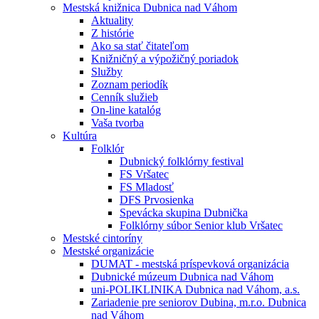
Mestská knižnica Dubnica nad Váhom
Aktuality
Z histórie
Ako sa stať čitateľom
Knižničný a výpožičný poriadok
Služby
Zoznam periodík
Cenník služieb
On-line katalóg
Vaša tvorba
Kultúra
Folklór
Dubnický folklórny festival
FS Vršatec
FS Mladosť
DFS Prvosienka
Spevácka skupina Dubnička
Folklórny súbor Senior klub Vršatec
Mestské cintoríny
Mestské organizácie
DUMAT - mestská príspevková organizácia
Dubnické múzeum Dubnica nad Váhom
uni-POLIKLINIKA Dubnica nad Váhom, a.s.
Zariadenie pre seniorov Dubina, m.r.o. Dubnica
nad Váhom