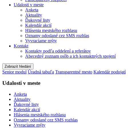
Udalosti v meste
Anketa
Aktuality
Ďakovné listy
Kalendár akcií
Hlásenia mestského rozhlasu
Oznamy odoslané cez SMS rozhlas
Vyvraciame mýty
Kontakt
Kontakty podľa oddelení a referátov
Abecedný zoznam osôb a ich kontaktných spojení
Zobrazit hledání
Senior modul
Úradná tabuľa
Transparentné mesto
Kalendár podujatí
Udalosti v meste
Anketa
Aktuality
Ďakovné listy
Kalendár akcií
Hlásenia mestského rozhlasu
Oznamy odoslané cez SMS rozhlas
Vyvraciame mýty