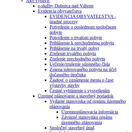
Ako vybaviť
e-služby Dubnica nad Váhom
Evidencia obyvateľstva
EVIDENCIA OBYVATEĽSTVA -
úradné procesy
Potvrdenie o poslednom spoločnom
pobyte
Potvrdenie o trvalom pobyte
Prihlásenie k prechodnému pobytu
Prihlásenie na trvalý pobyt
Zrušenie trvalého pobytu
Zrušenie prechodného pobytu
Určenie/zrušenie súpisného čísla
Zmena tolerovaného pobytu na účel
dočasného útočiska
Žiadosť o oznámenie mesta o čase
výstavby stavby
Čestné vyhlásenie s vysvetlením
Územné plánovanie a stavebný poriadok
Vydanie stanoviska od orgánu územného
plánovania
Územnoplánovacia informácia
Záväzné stanovisko orgánu
územného plánovania
Spoločný stavebný úrad