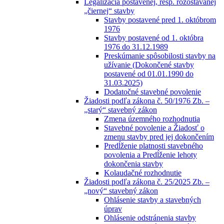
Legalizácia postavenej, resp. rozostavanej
„čiernej“ stavby
Stavby postavené pred 1. októbrom
1976
Stavby postavené od 1. októbra
1976 do 31.12.1989
Preskúmanie spôsobilosti stavby na
užívanie (Dokončené stavby
postavené od 01.01.1990 do
31.03.2025)
Dodatočné stavebné povolenie
Žiadosti podľa zákona č. 50/1976 Zb. –
„starý“ stavebný zákon
Zmena územného rozhodnutia
Stavebné povolenie a Žiadosť o
zmenu stavby pred jej dokončením
Predĺženie platnosti stavebného
povolenia a Predĺženie lehoty
dokončenia stavby
Kolaudačné rozhodnutie
Žiadosti podľa zákona č. 25/2025 Zb. –
„nový“ stavebný zákon
Ohlásenie stavby a stavebných
úprav
Ohlásenie odstránenia stavby