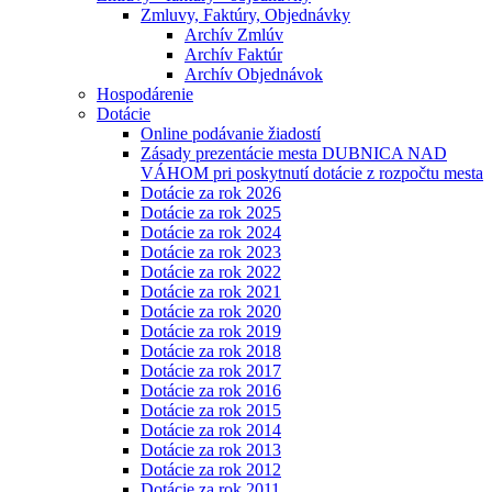
Zmluvy, Faktúry, Objednávky
Archív Zmlúv
Archív Faktúr
Archív Objednávok
Hospodárenie
Dotácie
Online podávanie žiadostí
Zásady prezentácie mesta DUBNICA NAD
VÁHOM pri poskytnutí dotácie z rozpočtu mesta
Dotácie za rok 2026
Dotácie za rok 2025
Dotácie za rok 2024
Dotácie za rok 2023
Dotácie za rok 2022
Dotácie za rok 2021
Dotácie za rok 2020
Dotácie za rok 2019
Dotácie za rok 2018
Dotácie za rok 2017
Dotácie za rok 2016
Dotácie za rok 2015
Dotácie za rok 2014
Dotácie za rok 2013
Dotácie za rok 2012
Dotácie za rok 2011