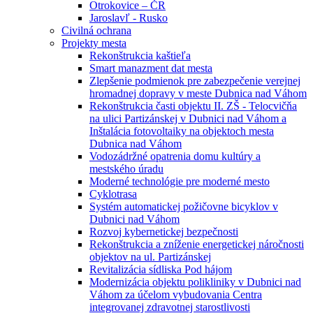
Otrokovice – ČR
Jaroslavľ - Rusko
Civilná ochrana
Projekty mesta
Rekonštrukcia kaštieľa
Smart manazment dat mesta
Zlepšenie podmienok pre zabezpečenie verejnej
hromadnej dopravy v meste Dubnica nad Váhom
Rekonštrukcia časti objektu II. ZŠ - Telocvičňa
na ulici Partizánskej v Dubnici nad Váhom a
Inštalácia fotovoltaiky na objektoch mesta
Dubnica nad Váhom
Vodozádržné opatrenia domu kultúry a
mestského úradu
Moderné technológie pre moderné mesto
Cyklotrasa
Systém automatickej požičovne bicyklov v
Dubnici nad Váhom
Rozvoj kybernetickej bezpečnosti
Rekonštrukcia a zníženie energetickej náročnosti
objektov na ul. Partizánskej
Revitalizácia sídliska Pod hájom
Modernizácia objektu polikliniky v Dubnici nad
Váhom za účelom vybudovania Centra
integrovanej zdravotnej starostlivosti