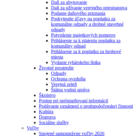
Daň za ubytovanie
Daň za užívanie verejného priestranstva
Podanie daňového priznania
Poskytnutie úľavy na poplatku za
komunálne odpady a drobné stavebné
odpady
Potvrdenie majetkových pomerov
Prihlásenie sa k plateniu poplatku za
komunálny odpad
Prihlásenie sa k poplatku za hrobové
miesta
Vydanie rybárskeho lístka
Životné prostredie
Odpady
Ochrana ovzdušia
Verejná zeleň
Štátna vodná správa
Školstvo
Postup pri sprístupňovaní informácií
Podávanie oznámení o protispoločenskej činnosti
Kultúra
Doprava
Sociálne služby
Voľby
Spojené samosprávne voľby 2026