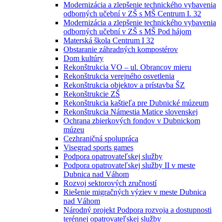
Modernizácia a zlepšenie technického vybavenia
odborných učební v ZŠ s MŠ Centrum I. 32
Modernizácia a zlepšenie technického vybavenia
odborných učební v ZŠ s MŠ Pod hájom
Materská škola Centrum I 32
Obstaranie záhradných kompostérov
Dom kultúry
Rekonštrukcia VO – ul. Obrancov mieru
Rekonštrukcia verejného osvetlenia
Rekonštrukcia objektov a prístavba ŠZ
Rekonštrukcie ZŠ
Rekonštrukcia kaštieľa pre Dubnické múzeum
Rekonštrukcia Námestia Matice slovenskej
Ochrana zbierkových fondov v Dubnickom
múzeu
Cezhraničná spolupráca
Visegrad sports games
Podpora opatrovateľskej služby
Podpora opatrovateľskej služby II v meste
Dubnica nad Váhom
Rozvoj sektorových zručností
Riešenie migračných výziev v meste Dubnica
nad Váhom
Národný projekt Podpora rozvoja a dostupnosti
terénnej opatrovateľskej služby