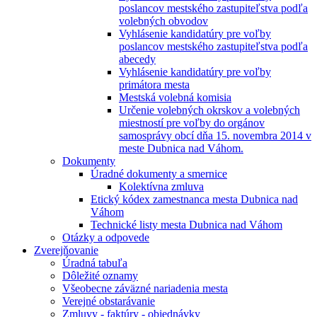
poslancov mestského zastupiteľstva podľa
volebných obvodov
Vyhlásenie kandidatúry pre voľby
poslancov mestského zastupiteľstva podľa
abecedy
Vyhlásenie kandidatúry pre voľby
primátora mesta
Mestská volebná komisia
Určenie volebných okrskov a volebných
miestností pre voľby do orgánov
samosprávy obcí dňa 15. novembra 2014 v
meste Dubnica nad Váhom.
Dokumenty
Úradné dokumenty a smernice
Kolektívna zmluva
Etický kódex zamestnanca mesta Dubnica nad
Váhom
Technické listy mesta Dubnica nad Váhom
Otázky a odpovede
Zverejňovanie
Úradná tabuľa
Dôležité oznamy
Všeobecne záväzné nariadenia mesta
Verejné obstarávanie
Zmluvy - faktúry - objednávky