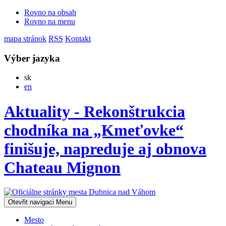
Rovno na obsah
Rovno na menu
mapa stránok
RSS
Kontakt
Výber jazyka
Slovensky
sk
English
en
Aktuality - Rekonštrukcia
chodníka na „Kmeťovke“
finišuje, napreduje aj obnova
Chateau Mignon
Otevřit navigaci
Menu
Mesto