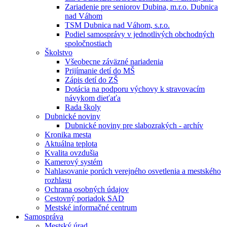
Zariadenie pre seniorov Dubina, m.r.o. Dubnica
nad Váhom
TSM Dubnica nad Váhom, s.r.o.
Podiel samosprávy v jednotlivých obchodných
spoločnostiach
Školstvo
Všeobecne záväzné nariadenia
Prijímanie detí do MŠ
Zápis detí do ZŠ
Dotácia na podporu výchovy k stravovacím
návykom dieťaťa
Rada školy
Dubnické noviny
Dubnické noviny pre slabozrakých - archív
Kronika mesta
Aktuálna teplota
Kvalita ovzdušia
Kamerový systém
Nahlasovanie porúch verejného osvetlenia a mestského
rozhlasu
Ochrana osobných údajov
Cestovný poriadok SAD
Mestské informačné centrum
Samospráva
Mestský úrad