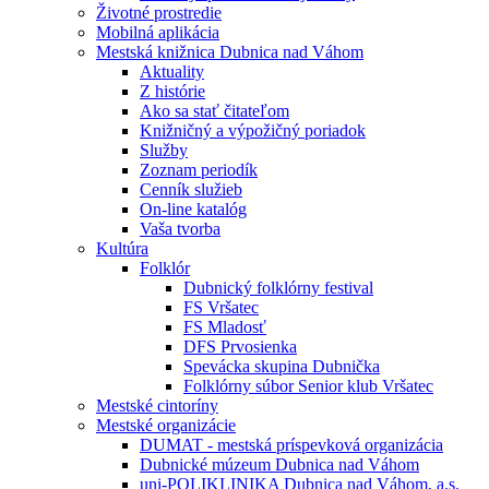
Životné prostredie
Mobilná aplikácia
Mestská knižnica Dubnica nad Váhom
Aktuality
Z histórie
Ako sa stať čitateľom
Knižničný a výpožičný poriadok
Služby
Zoznam periodík
Cenník služieb
On-line katalóg
Vaša tvorba
Kultúra
Folklór
Dubnický folklórny festival
FS Vršatec
FS Mladosť
DFS Prvosienka
Spevácka skupina Dubnička
Folklórny súbor Senior klub Vršatec
Mestské cintoríny
Mestské organizácie
DUMAT - mestská príspevková organizácia
Dubnické múzeum Dubnica nad Váhom
uni-POLIKLINIKA Dubnica nad Váhom, a.s.