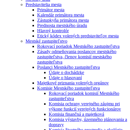
Predstavitelia mesta
Primátor mesta
Kalendár primátora mesta
Zástupkyňa primátora mesta
Prednosta mestského úradu
Hlavný kontrolór
Etický kódex volených predstaviteľov mesta
Mestské zastupiteľstvo
Rokovací poriadok Mestského zastupiteľstva
Zásady odmeňovania poslancov mestského
zastupiteľstva, členov komisií mestského
zastupiteľstva
Poslanci Mestského zastupiteľstva
Údaje o dochádzke
Údaje o hlasovaní
Majetkové priznania volených orgánov
Komisie Mestského zastupiteľstva
Rokovací poriadok komisií Mestského
zastupiteľstva
Komisia ochrany verejného záujmu pri
výkone funkcií verejných funkcionárov
Komisia finančná a majetková
Komisia výstavby, územného plánovania a
dopravy
Komisia životného prostredia a ekológie