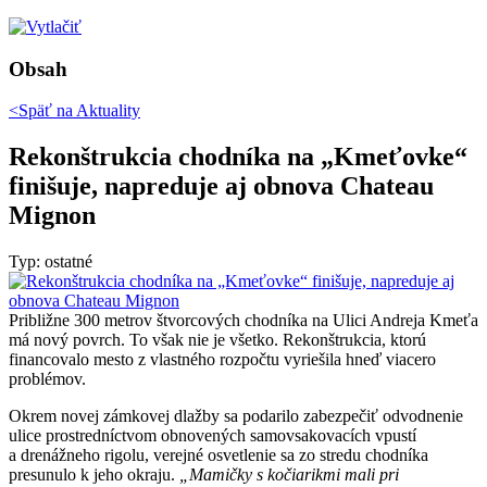
Obsah
<Späť na
Aktuality
Rekonštrukcia chodníka na „Kmeťovke“
finišuje, napreduje aj obnova Chateau
Mignon
Typ: ostatné
Približne 300 metrov štvorcových chodníka na Ulici Andreja Kmeťa
má nový povrch. To však nie je všetko. Rekonštrukcia, ktorú
financovalo mesto z vlastného rozpočtu vyriešila hneď viacero
problémov.
Okrem novej zámkovej dlažby sa podarilo zabezpečiť odvodnenie
ulice prostredníctvom obnovených samovsakovacích vpustí
a drenážneho rigolu, verejné osvetlenie sa zo stredu chodníka
presunulo k jeho okraju.
„Mamičky s kočiarikmi mali pri