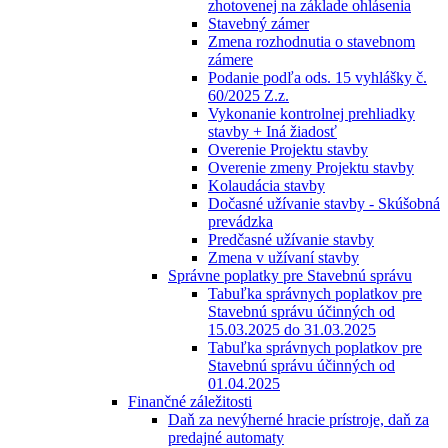
zhotovenej na základe ohlásenia
Stavebný zámer
Zmena rozhodnutia o stavebnom
zámere
Podanie podľa ods. 15 vyhlášky č.
60/2025 Z.z.
Vykonanie kontrolnej prehliadky
stavby + Iná žiadosť
Overenie Projektu stavby
Overenie zmeny Projektu stavby
Kolaudácia stavby
Dočasné užívanie stavby - Skúšobná
prevádzka
Predčasné užívanie stavby
Zmena v užívaní stavby
Správne poplatky pre Stavebnú správu
Tabuľka správnych poplatkov pre
Stavebnú správu účinných od
15.03.2025 do 31.03.2025
Tabuľka správnych poplatkov pre
Stavebnú správu účinných od
01.04.2025
Finančné záležitosti
Daň za nevýherné hracie prístroje, daň za
predajné automaty