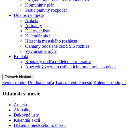
Komunitný plán
Participatívny rozpočet
Udalosti v meste
Anketa
Aktuality
Ďakovné listy
Kalendár akcií
Hlásenia mestského rozhlasu
Oznamy odoslané cez SMS rozhlas
Vyvraciame mýty
Kontakt
Kontakty podľa oddelení a referátov
Abecedný zoznam osôb a ich kontaktných spojení
Zobrazit hledání
Senior modul
Úradná tabuľa
Transparentné mesto
Kalendár podujatí
Udalosti v meste
Anketa
Aktuality
Ďakovné listy
Kalendár akcií
Hlásenia mestského rozhlasu