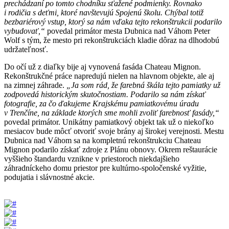
prechádzaní po tomto chodníku sťažené podmienky. Rovnako
i rodičia s deťmi, ktoré navštevujú Spojenú školu. Chýbal totiž
bezbariérový vstup, ktorý sa nám vďaka tejto rekonštrukcii podarilo
vybudovať,“
povedal primátor mesta Dubnica nad Váhom Peter
Wolf s tým, že mesto pri rekonštrukciách kladie dôraz na dlhodobú
udržateľnosť.
Do očí už z diaľky bije aj vynovená fasáda Chateau Mignon.
Rekonštrukčné práce napredujú nielen na hlavnom objekte, ale aj
na zimnej záhrade.
„Ja som rád, že farebná škála tejto pamiatky už
zodpovedá historickým skutočnostiam. Podarilo sa nám získať
fotografie, za čo ďakujeme Krajskému pamiatkovému úradu
v Trenčíne, na základe ktorých sme mohli zvoliť farebnosť fasády,“
povedal primátor. Unikátny pamiatkový objekt tak už o niekoľko
mesiacov bude môcť otvoriť svoje brány aj širokej verejnosti. Mestu
Dubnica nad Váhom sa na kompletnú rekonštrukciu Chateau
Mignon podarilo získať zdroje z Plánu obnovy. Okrem reštaurácie
vyššieho štandardu vznikne v priestoroch niekdajšieho
záhradníckeho domu priestor pre kultúrno-spoločenské vyžitie,
podujatia i slávnostné akcie.