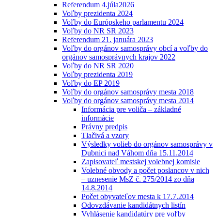
Referendum 4.júla2026
Voľby prezidenta 2024
Voľby do Európskeho parlamentu 2024
Voľby do NR SR 2023
Referendum 21. januára 2023
Voľby do orgánov samosprávy obcí a voľby do
orgánov samosprávnych krajov 2022
Voľby do NR SR 2020
Voľby prezidenta 2019
Voľby do EP 2019
Voľby do orgánov samosprávy mesta 2018
Voľby do orgánov samosprávy mesta 2014
Informácia pre voliča – základné
informácie
Právny predpis
Tlačivá a vzory
Výsledky volieb do orgánov samosprávy v
Dubnici nad Váhom dňa 15.11.2014
Zapisovateľ mestskej volebnej komisie
Volebné obvody a počet poslancov v nich
– uznesenie MsZ č. 275/2014 zo dňa
14.8.2014
Počet obyvateľov mesta k 17.7.2014
Odovzdávanie kandidátnych listín
Vyhlásenie kandidatúry pre voľby