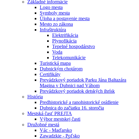
Základné informácie
Logo mesta
Symboly mesta
Úloha a postavenie mesta
Mesto zo zákona
Infraštruktúra
Elektrifikácia
Plynofikácia
Tepelné hospodárstvo
Voda
Telekomunikácie
Turistická mapa
Dubnickým chotárom
Certifikáty
Prevádzkový poriadok Parku Jána Baltazára
Magina v Dubnici nad Váhom
Prevádzkový poriadok detských ihrísk
História
Predhistorické a ranohistorické osídlenie
Dubnica do začiatku 16. storočia
Mestská časť PREJTA
Výbor mestskej časti
Družobné mestá
Vác - Maďarsko
Zawadzkie - Poľsko