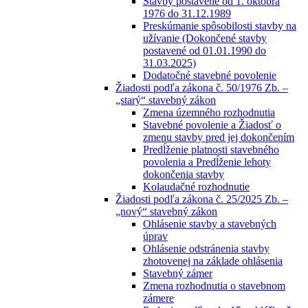
Stavby postavené od 1. októbra
1976 do 31.12.1989
Preskúmanie spôsobilosti stavby na
užívanie (Dokončené stavby
postavené od 01.01.1990 do
31.03.2025)
Dodatočné stavebné povolenie
Žiadosti podľa zákona č. 50/1976 Zb. –
„starý“ stavebný zákon
Zmena územného rozhodnutia
Stavebné povolenie a Žiadosť o
zmenu stavby pred jej dokončením
Predĺženie platnosti stavebného
povolenia a Predĺženie lehoty
dokončenia stavby
Kolaudačné rozhodnutie
Žiadosti podľa zákona č. 25/2025 Zb. –
„nový“ stavebný zákon
Ohlásenie stavby a stavebných
úprav
Ohlásenie odstránenia stavby
zhotovenej na základe ohlásenia
Stavebný zámer
Zmena rozhodnutia o stavebnom
zámere