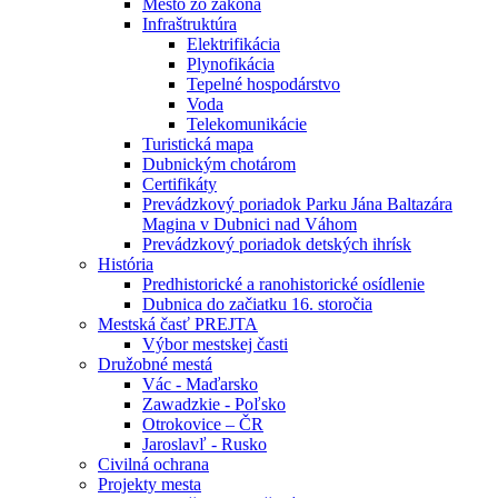
Mesto zo zákona
Infraštruktúra
Elektrifikácia
Plynofikácia
Tepelné hospodárstvo
Voda
Telekomunikácie
Turistická mapa
Dubnickým chotárom
Certifikáty
Prevádzkový poriadok Parku Jána Baltazára
Magina v Dubnici nad Váhom
Prevádzkový poriadok detských ihrísk
História
Predhistorické a ranohistorické osídlenie
Dubnica do začiatku 16. storočia
Mestská časť PREJTA
Výbor mestskej časti
Družobné mestá
Vác - Maďarsko
Zawadzkie - Poľsko
Otrokovice – ČR
Jaroslavľ - Rusko
Civilná ochrana
Projekty mesta