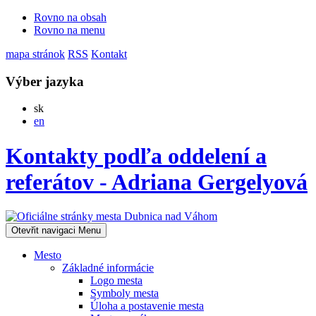
Rovno na obsah
Rovno na menu
mapa stránok
RSS
Kontakt
Výber jazyka
Slovensky
sk
English
en
Kontakty podľa oddelení a
referátov - Adriana Gergelyová
Otevřit navigaci
Menu
Mesto
Základné informácie
Logo mesta
Symboly mesta
Úloha a postavenie mesta