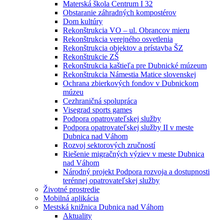
Materská škola Centrum I 32
Obstaranie záhradných kompostérov
Dom kultúry
Rekonštrukcia VO – ul. Obrancov mieru
Rekonštrukcia verejného osvetlenia
Rekonštrukcia objektov a prístavba ŠZ
Rekonštrukcie ZŠ
Rekonštrukcia kaštieľa pre Dubnické múzeum
Rekonštrukcia Námestia Matice slovenskej
Ochrana zbierkových fondov v Dubnickom
múzeu
Cezhraničná spolupráca
Visegrad sports games
Podpora opatrovateľskej služby
Podpora opatrovateľskej služby II v meste
Dubnica nad Váhom
Rozvoj sektorových zručností
Riešenie migračných výziev v meste Dubnica
nad Váhom
Národný projekt Podpora rozvoja a dostupnosti
terénnej opatrovateľskej služby
Životné prostredie
Mobilná aplikácia
Mestská knižnica Dubnica nad Váhom
Aktuality