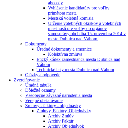
abecedy
Vyhlásenie kandidatúry pre voľby
primátora mesta
Mestská volebná komisia
Určenie volebných okrskov a volebných
miestností pre voľby do orgánov
samosprávy obcí dňa 15. novembra 2014 v
meste Dubnica nad Váhom.
Dokumenty
Úradné dokumenty a smernice
Kolektívna zmluva
Etický kódex zamestnanca mesta Dubnica nad
Váhom
Technické listy mesta Dubnica nad Váhom
Otázky a odpovede
Zverejňovanie
Úradná tabuľa
Dôležité oznamy
Všeobecne záväzné nariadenia mesta
Verejné obstarávanie
Zmluvy - faktúry - objednávky
Zmluvy, Faktúry, Objednávky
Archív Zmlúv
Archív Faktúr
Archív Objednávok