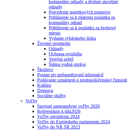
komunálne odpady a drobné stavebné
odpady
Potvrdenie majetkových pomerov
Prihlásenie sa k plateniu poplatku za
komunálny odpad
Prihlásenie sa k poplatku za hrobové
miesta
Vydanie rybárskeho lístka
Životné prostredie
Odpady
Ochrana ovzdušia
Verejná zeleň
Štátna vodná správa
Školstvo
Postup pri sprístupňovaní informácií
Podávanie oznámení o protispoločenskej činnosti
Kultúra
Doprava
Sociálne služby
Voľby
Spojené samosprávne voľby 2026
Referendum 4.júla2026
Voľby prezidenta 2024
Voľby do Európskeho parlamentu 2024
Voľby do NR SR 2023