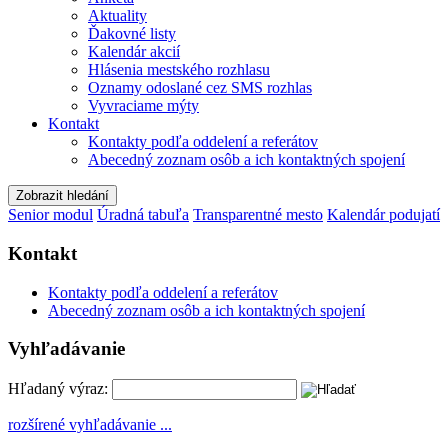
Aktuality
Ďakovné listy
Kalendár akcií
Hlásenia mestského rozhlasu
Oznamy odoslané cez SMS rozhlas
Vyvraciame mýty
Kontakt
Kontakty podľa oddelení a referátov
Abecedný zoznam osôb a ich kontaktných spojení
Zobrazit hledání
Senior modul
Úradná tabuľa
Transparentné mesto
Kalendár podujatí
Kontakt
Kontakty podľa oddelení a referátov
Abecedný zoznam osôb a ich kontaktných spojení
Vyhľadávanie
Hľadaný výraz:
rozšírené vyhľadávanie ...