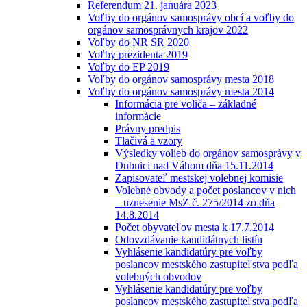
Referendum 21. januára 2023
Voľby do orgánov samosprávy obcí a voľby do
orgánov samosprávnych krajov 2022
Voľby do NR SR 2020
Voľby prezidenta 2019
Voľby do EP 2019
Voľby do orgánov samosprávy mesta 2018
Voľby do orgánov samosprávy mesta 2014
Informácia pre voliča – základné
informácie
Právny predpis
Tlačivá a vzory
Výsledky volieb do orgánov samosprávy v
Dubnici nad Váhom dňa 15.11.2014
Zapisovateľ mestskej volebnej komisie
Volebné obvody a počet poslancov v nich
– uznesenie MsZ č. 275/2014 zo dňa
14.8.2014
Počet obyvateľov mesta k 17.7.2014
Odovzdávanie kandidátnych listín
Vyhlásenie kandidatúry pre voľby
poslancov mestského zastupiteľstva podľa
volebných obvodov
Vyhlásenie kandidatúry pre voľby
poslancov mestského zastupiteľstva podľa