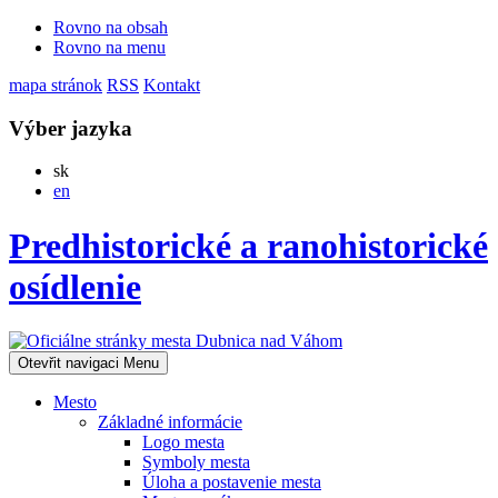
Rovno na obsah
Rovno na menu
mapa stránok
RSS
Kontakt
Výber jazyka
Slovensky
sk
English
en
Predhistorické a ranohistorické
osídlenie
Otevřit navigaci
Menu
Mesto
Základné informácie
Logo mesta
Symboly mesta
Úloha a postavenie mesta