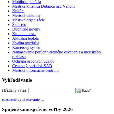
Mobilná aplikácia
Mestská knižnica Dubnica nad Váhom
Kultúra
Mestské cintoríny
Mestské organizácie
Školstvo
Dubnické noviny
Kronika mesta
Aktuálna teplota
Kvalita ovzdušia
Kamerový systém
Nahlasovanie porúch verejného osvetlenia a mestského
rozhlasu
Ochrana osobných údajov
Cestovný poriadok SAD
Mestské informačné centrum
Vyhľadávanie
Hľadaný výraz:
rozšírené vyhľadávanie ...
Spojené samosprávne voľby 2026