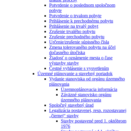
Potvrdenie o poslednom spoločnom
pobyte
Potvrdenie o trvalom pobyte
Prihlásenie k prechodnému pobytu
Prihlásenie na trvalý pobyt
Zrušenie trvalého pobytu
Zrušenie prechodného pobytu
Určenie/zrušenie súpisného čísla
Zmena tolerovaného pobytu na účel
dočasného útočiska
Žiadosť o oznámenie mesta o čase
výstavby stavby
Čestné vyhlásenie s vysvetlením
Územné plánovanie a stavebný poriadok
Vydanie stanoviska od orgánu územného
plánovania
Územnoplánovacia informácia
Záväzné stanovisko orgánu
územného plánovania
Spoločný stavebný úrad
Legalizácia postavenej, resp. rozostavanej
„čiernej“ stavby
Stavby postavené pred 1. októbrom
1976