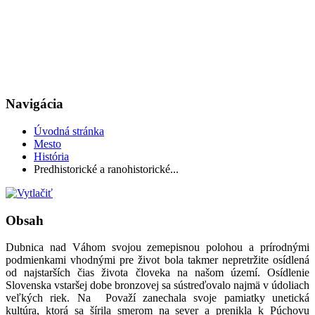
Navigácia
Úvodná stránka
Mesto
História
Predhistorické a ranohistorické...
Obsah
Dubnica nad Váhom svojou zemepisnou polohou a prírodnými
podmienkami vhodnými pre život bola takmer nepretržite osídlená
od najstarších čias života človeka na našom území. Osídlenie
Slovenska vstaršej dobe bronzovej sa sústreďovalo najmä v údoliach
veľkých riek. Na Považí zanechala svoje pamiatky unetická
kultúra, ktorá sa šírila smerom na sever a prenikla k Púchovu