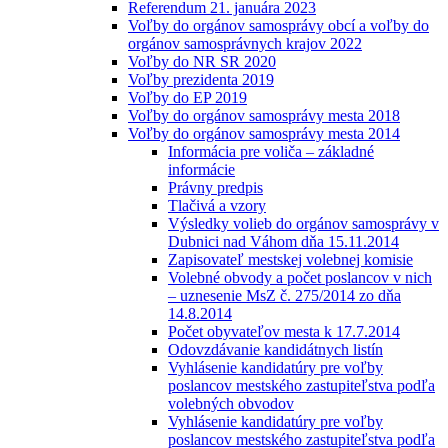
Referendum 21. januára 2023
Voľby do orgánov samosprávy obcí a voľby do
orgánov samosprávnych krajov 2022
Voľby do NR SR 2020
Voľby prezidenta 2019
Voľby do EP 2019
Voľby do orgánov samosprávy mesta 2018
Voľby do orgánov samosprávy mesta 2014
Informácia pre voliča – základné
informácie
Právny predpis
Tlačivá a vzory
Výsledky volieb do orgánov samosprávy v
Dubnici nad Váhom dňa 15.11.2014
Zapisovateľ mestskej volebnej komisie
Volebné obvody a počet poslancov v nich
– uznesenie MsZ č. 275/2014 zo dňa
14.8.2014
Počet obyvateľov mesta k 17.7.2014
Odovzdávanie kandidátnych listín
Vyhlásenie kandidatúry pre voľby
poslancov mestského zastupiteľstva podľa
volebných obvodov
Vyhlásenie kandidatúry pre voľby
poslancov mestského zastupiteľstva podľa