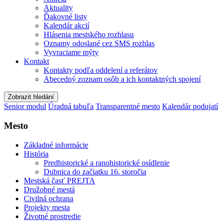
Aktuality
Ďakovné listy
Kalendár akcií
Hlásenia mestského rozhlasu
Oznamy odoslané cez SMS rozhlas
Vyvraciame mýty
Kontakt
Kontakty podľa oddelení a referátov
Abecedný zoznam osôb a ich kontaktných spojení
Zobrazit hledání
Senior modul
Úradná tabuľa
Transparentné mesto
Kalendár podujatí
Mesto
Základné informácie
História
Predhistorické a ranohistorické osídlenie
Dubnica do začiatku 16. storočia
Mestská časť PREJTA
Družobné mestá
Civilná ochrana
Projekty mesta
Životné prostredie