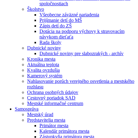
spoločnostiach
Školstvo
Všeobecne záväzné nariadenia
Prijímanie detí do MŠ
Zápis detí do ZŠ
Dotácia na podporu výchovy k stravovacím
návykom dieťaťa
Rada školy
Dubnické noviny
Dubnické noviny pre slabozrakých - archív
Kronika mesta
Aktuálna teplota
Kvalita ovzdušia
Kamerový systém
Nahlasovanie porúch verejného osvetlenia a mestského
rozhlasu
Ochrana osobných údajov
Cestovný poriadok SAD
Mestské informačné centrum
Samospráva
Mestský úrad
Predstavitelia mesta
Primátor mesta
Kalendár primátora mesta
Zástupkyňa primátora mesta