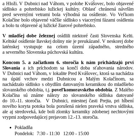
a Hloži. V Dubnici nad Váhom, v polohe Kvášovec, bolo objavené
sídlisko a pohrebisko lužickej kultúry. Oblasť chránená návrším
pred severnými vetrami bola výhodná na osídlenie. Vo Veľkom
Kolačíne bolo objavené väčšie sídlisko s viacerými fázami osídlenia
a bolo tu objavené aj lužické žiarové pohrebisko.
V mladšej dobe železnej
osídlili niektoré časti Slovenska Kelti.
Keltské osídlenie Ilavskej doliny nie je preukázané. V neskorej dobe
laténskej vystupuje na celom území západného, stredného
a severného Slovenska púchovská kultúra.
Koncom 5. a začiatkom 6. storočia k nám prichádzajú prví
Slovania
a ich príchodom sa končí doba sťahovania národov.
V Dubnici nad Váhom, v lokalite Pred Kvášovec, ktorá sa nachádza
na úpätí vrchov medzi Dubnicou a Malým Kolačínom, sa
nachádzalo sídlisko s obydlím datovaným keramikou do mladšieho
slovanského obdobia, t.j.
poveľkomoravského obdobia
. Z Malého
Kolačína sú známe nálezy zo slovanského sídliska datované
do 10.-11. storočia. V Dubnici, miestnej časti Prejta, pri hĺbení
nového koryta potoka bola porušená nielen praveká vrstva sídliska,
ale aj stredoveká, kde boli zlomky keramiky zdobenej nechtovými
vrypmi zodpovedajúcej prejavom 12.-13. storočia.
Pokladňa
Pondelok:
7:30 - 11:30
12:00 - 15:00