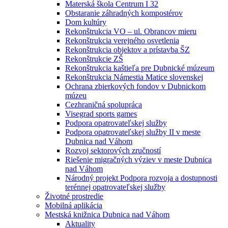
Materská škola Centrum I 32
Obstaranie záhradných kompostérov
Dom kultúry
Rekonštrukcia VO – ul. Obrancov mieru
Rekonštrukcia verejného osvetlenia
Rekonštrukcia objektov a prístavba ŠZ
Rekonštrukcie ZŠ
Rekonštrukcia kaštieľa pre Dubnické múzeum
Rekonštrukcia Námestia Matice slovenskej
Ochrana zbierkových fondov v Dubnickom
múzeu
Cezhraničná spolupráca
Visegrad sports games
Podpora opatrovateľskej služby
Podpora opatrovateľskej služby II v meste
Dubnica nad Váhom
Rozvoj sektorových zručností
Riešenie migračných výziev v meste Dubnica
nad Váhom
Národný projekt Podpora rozvoja a dostupnosti
terénnej opatrovateľskej služby
Životné prostredie
Mobilná aplikácia
Mestská knižnica Dubnica nad Váhom
Aktuality