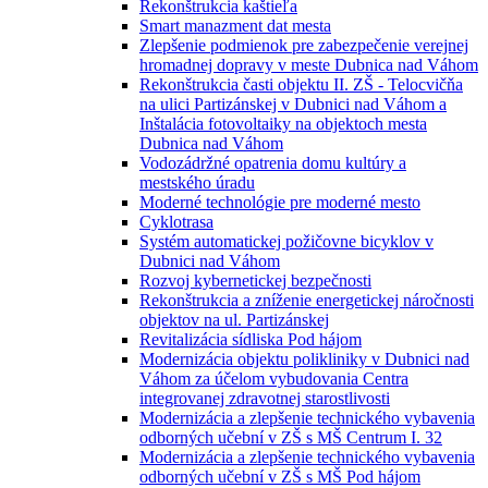
Rekonštrukcia kaštieľa
Smart manazment dat mesta
Zlepšenie podmienok pre zabezpečenie verejnej
hromadnej dopravy v meste Dubnica nad Váhom
Rekonštrukcia časti objektu II. ZŠ - Telocvičňa
na ulici Partizánskej v Dubnici nad Váhom a
Inštalácia fotovoltaiky na objektoch mesta
Dubnica nad Váhom
Vodozádržné opatrenia domu kultúry a
mestského úradu
Moderné technológie pre moderné mesto
Cyklotrasa
Systém automatickej požičovne bicyklov v
Dubnici nad Váhom
Rozvoj kybernetickej bezpečnosti
Rekonštrukcia a zníženie energetickej náročnosti
objektov na ul. Partizánskej
Revitalizácia sídliska Pod hájom
Modernizácia objektu polikliniky v Dubnici nad
Váhom za účelom vybudovania Centra
integrovanej zdravotnej starostlivosti
Modernizácia a zlepšenie technického vybavenia
odborných učební v ZŠ s MŠ Centrum I. 32
Modernizácia a zlepšenie technického vybavenia
odborných učební v ZŠ s MŠ Pod hájom