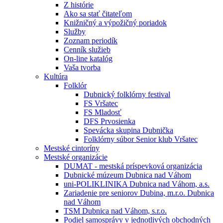
Z histórie
Ako sa stať čitateľom
Knižničný a výpožičný poriadok
Služby
Zoznam periodík
Cenník služieb
On-line katalóg
Vaša tvorba
Kultúra
Folklór
Dubnický folklórny festival
FS Vršatec
FS Mladosť
DFS Prvosienka
Spevácka skupina Dubnička
Folklórny súbor Senior klub Vršatec
Mestské cintoríny
Mestské organizácie
DUMAT - mestská príspevková organizácia
Dubnické múzeum Dubnica nad Váhom
uni-POLIKLINIKA Dubnica nad Váhom, a.s.
Zariadenie pre seniorov Dubina, m.r.o. Dubnica
nad Váhom
TSM Dubnica nad Váhom, s.r.o.
Podiel samosprávy v jednotlivých obchodných