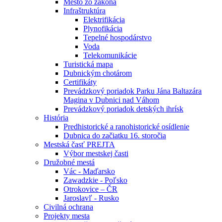
Mesto zo zákona
Infraštruktúra
Elektrifikácia
Plynofikácia
Tepelné hospodárstvo
Voda
Telekomunikácie
Turistická mapa
Dubnickým chotárom
Certifikáty
Prevádzkový poriadok Parku Jána Baltazára
Magina v Dubnici nad Váhom
Prevádzkový poriadok detských ihrísk
História
Predhistorické a ranohistorické osídlenie
Dubnica do začiatku 16. storočia
Mestská časť PREJTA
Výbor mestskej časti
Družobné mestá
Vác - Maďarsko
Zawadzkie - Poľsko
Otrokovice – ČR
Jaroslavľ - Rusko
Civilná ochrana
Projekty mesta