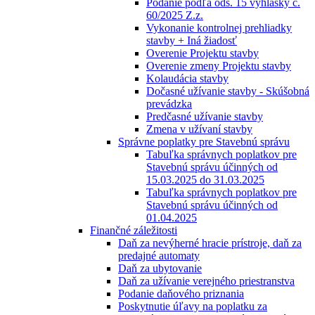
Podanie podľa ods. 15 vyhlášky č.
60/2025 Z.z.
Vykonanie kontrolnej prehliadky
stavby + Iná žiadosť
Overenie Projektu stavby
Overenie zmeny Projektu stavby
Kolaudácia stavby
Dočasné užívanie stavby - Skúšobná
prevádzka
Predčasné užívanie stavby
Zmena v užívaní stavby
Správne poplatky pre Stavebnú správu
Tabuľka správnych poplatkov pre
Stavebnú správu účinných od
15.03.2025 do 31.03.2025
Tabuľka správnych poplatkov pre
Stavebnú správu účinných od
01.04.2025
Finančné záležitosti
Daň za nevýherné hracie prístroje, daň za
predajné automaty
Daň za ubytovanie
Daň za užívanie verejného priestranstva
Podanie daňového priznania
Poskytnutie úľavy na poplatku za