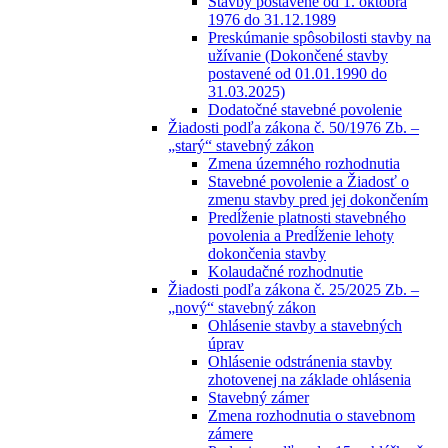
Stavby postavené od 1. októbra
1976 do 31.12.1989
Preskúmanie spôsobilosti stavby na
užívanie (Dokončené stavby
postavené od 01.01.1990 do
31.03.2025)
Dodatočné stavebné povolenie
Žiadosti podľa zákona č. 50/1976 Zb. –
„starý“ stavebný zákon
Zmena územného rozhodnutia
Stavebné povolenie a Žiadosť o
zmenu stavby pred jej dokončením
Predĺženie platnosti stavebného
povolenia a Predĺženie lehoty
dokončenia stavby
Kolaudačné rozhodnutie
Žiadosti podľa zákona č. 25/2025 Zb. –
„nový“ stavebný zákon
Ohlásenie stavby a stavebných
úprav
Ohlásenie odstránenia stavby
zhotovenej na základe ohlásenia
Stavebný zámer
Zmena rozhodnutia o stavebnom
zámere