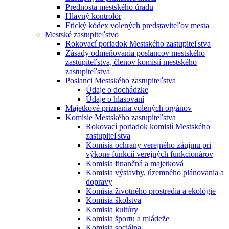
Prednosta mestského úradu
Hlavný kontrolór
Etický kódex volených predstaviteľov mesta
Mestské zastupiteľstvo
Rokovací poriadok Mestského zastupiteľstva
Zásady odmeňovania poslancov mestského
zastupiteľstva, členov komisií mestského
zastupiteľstva
Poslanci Mestského zastupiteľstva
Údaje o dochádzke
Údaje o hlasovaní
Majetkové priznania volených orgánov
Komisie Mestského zastupiteľstva
Rokovací poriadok komisií Mestského
zastupiteľstva
Komisia ochrany verejného záujmu pri
výkone funkcií verejných funkcionárov
Komisia finančná a majetková
Komisia výstavby, územného plánovania a
dopravy
Komisia životného prostredia a ekológie
Komisia školstva
Komisia kultúry
Komisia športu a mládeže
Komisia sociálna