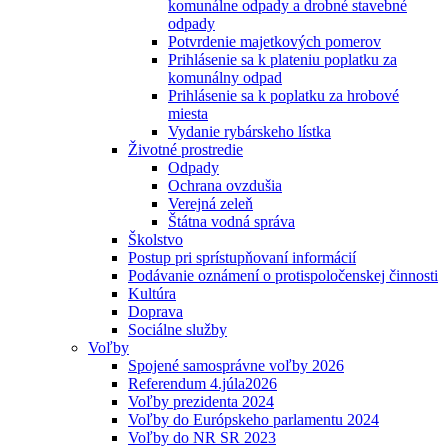
komunálne odpady a drobné stavebné
odpady
Potvrdenie majetkových pomerov
Prihlásenie sa k plateniu poplatku za
komunálny odpad
Prihlásenie sa k poplatku za hrobové
miesta
Vydanie rybárskeho lístka
Životné prostredie
Odpady
Ochrana ovzdušia
Verejná zeleň
Štátna vodná správa
Školstvo
Postup pri sprístupňovaní informácií
Podávanie oznámení o protispoločenskej činnosti
Kultúra
Doprava
Sociálne služby
Voľby
Spojené samosprávne voľby 2026
Referendum 4.júla2026
Voľby prezidenta 2024
Voľby do Európskeho parlamentu 2024
Voľby do NR SR 2023