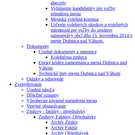
abecedy
Vyhlásenie kandidatúry pre voľby
primátora mesta
Mestská volebná komisia
Určenie volebných okrskov a volebných
miestností pre voľby do orgánov
samosprávy obcí dňa 15. novembra 2014 v
meste Dubnica nad Váhom.
Dokumenty
Úradné dokumenty a smernice
Kolektívna zmluva
Etický kódex zamestnanca mesta Dubnica nad
Váhom
Technické listy mesta Dubnica nad Váhom
Otázky a odpovede
Zverejňovanie
Úradná tabuľa
Dôležité oznamy
Všeobecne záväzné nariadenia mesta
Verejné obstarávanie
Zmluvy - faktúry - objednávky
Zmluvy, Faktúry, Objednávky
Archív Zmlúv
Archív Faktúr
Archív Objednávok