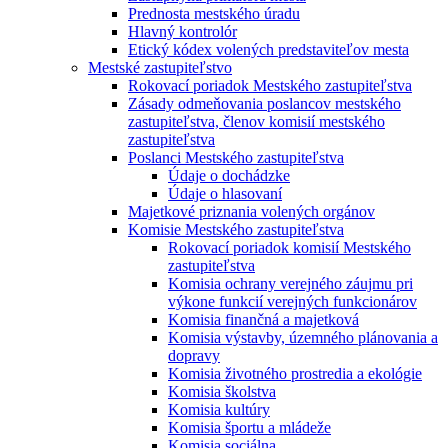
Prednosta mestského úradu
Hlavný kontrolór
Etický kódex volených predstaviteľov mesta
Mestské zastupiteľstvo
Rokovací poriadok Mestského zastupiteľstva
Zásady odmeňovania poslancov mestského
zastupiteľstva, členov komisií mestského
zastupiteľstva
Poslanci Mestského zastupiteľstva
Údaje o dochádzke
Údaje o hlasovaní
Majetkové priznania volených orgánov
Komisie Mestského zastupiteľstva
Rokovací poriadok komisií Mestského
zastupiteľstva
Komisia ochrany verejného záujmu pri
výkone funkcií verejných funkcionárov
Komisia finančná a majetková
Komisia výstavby, územného plánovania a
dopravy
Komisia životného prostredia a ekológie
Komisia školstva
Komisia kultúry
Komisia športu a mládeže
Komisia sociálna