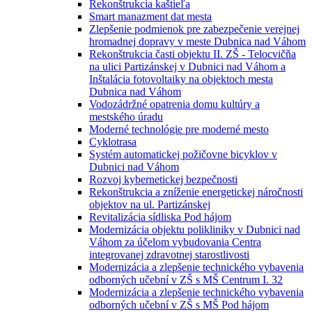
Rekonštrukcia kaštieľa
Smart manazment dat mesta
Zlepšenie podmienok pre zabezpečenie verejnej
hromadnej dopravy v meste Dubnica nad Váhom
Rekonštrukcia časti objektu II. ZŠ - Telocvičňa
na ulici Partizánskej v Dubnici nad Váhom a
Inštalácia fotovoltaiky na objektoch mesta
Dubnica nad Váhom
Vodozádržné opatrenia domu kultúry a
mestského úradu
Moderné technológie pre moderné mesto
Cyklotrasa
Systém automatickej požičovne bicyklov v
Dubnici nad Váhom
Rozvoj kybernetickej bezpečnosti
Rekonštrukcia a zníženie energetickej náročnosti
objektov na ul. Partizánskej
Revitalizácia sídliska Pod hájom
Modernizácia objektu polikliniky v Dubnici nad
Váhom za účelom vybudovania Centra
integrovanej zdravotnej starostlivosti
Modernizácia a zlepšenie technického vybavenia
odborných učební v ZŠ s MŠ Centrum I. 32
Modernizácia a zlepšenie technického vybavenia
odborných učební v ZŠ s MŠ Pod hájom