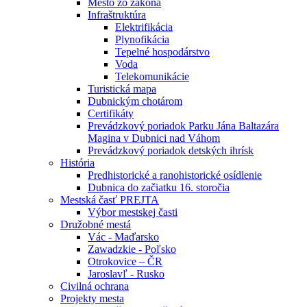
Mesto zo zákona
Infraštruktúra
Elektrifikácia
Plynofikácia
Tepelné hospodárstvo
Voda
Telekomunikácie
Turistická mapa
Dubnickým chotárom
Certifikáty
Prevádzkový poriadok Parku Jána Baltazára
Magina v Dubnici nad Váhom
Prevádzkový poriadok detských ihrísk
História
Predhistorické a ranohistorické osídlenie
Dubnica do začiatku 16. storočia
Mestská časť PREJTA
Výbor mestskej časti
Družobné mestá
Vác - Maďarsko
Zawadzkie - Poľsko
Otrokovice – ČR
Jaroslavľ - Rusko
Civilná ochrana
Projekty mesta