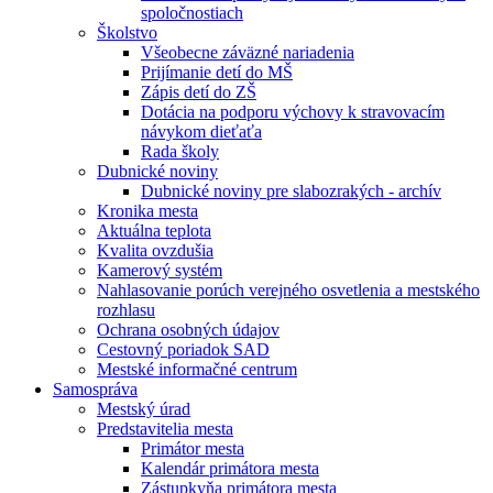
spoločnostiach
Školstvo
Všeobecne záväzné nariadenia
Prijímanie detí do MŠ
Zápis detí do ZŠ
Dotácia na podporu výchovy k stravovacím
návykom dieťaťa
Rada školy
Dubnické noviny
Dubnické noviny pre slabozrakých - archív
Kronika mesta
Aktuálna teplota
Kvalita ovzdušia
Kamerový systém
Nahlasovanie porúch verejného osvetlenia a mestského
rozhlasu
Ochrana osobných údajov
Cestovný poriadok SAD
Mestské informačné centrum
Samospráva
Mestský úrad
Predstavitelia mesta
Primátor mesta
Kalendár primátora mesta
Zástupkyňa primátora mesta