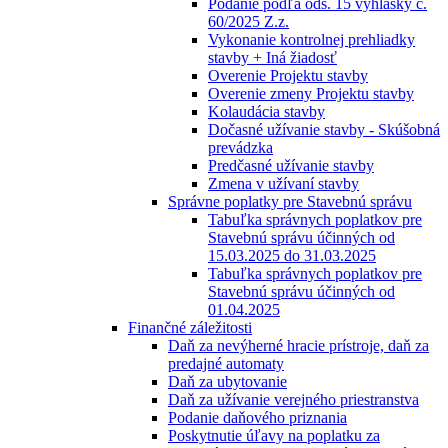
Podanie podľa ods. 15 vyhlášky č.
60/2025 Z.z.
Vykonanie kontrolnej prehliadky
stavby + Iná žiadosť
Overenie Projektu stavby
Overenie zmeny Projektu stavby
Kolaudácia stavby
Dočasné užívanie stavby - Skúšobná
prevádzka
Predčasné užívanie stavby
Zmena v užívaní stavby
Správne poplatky pre Stavebnú správu
Tabuľka správnych poplatkov pre
Stavebnú správu účinných od
15.03.2025 do 31.03.2025
Tabuľka správnych poplatkov pre
Stavebnú správu účinných od
01.04.2025
Finančné záležitosti
Daň za nevýherné hracie prístroje, daň za
predajné automaty
Daň za ubytovanie
Daň za užívanie verejného priestranstva
Podanie daňového priznania
Poskytnutie úľavy na poplatku za