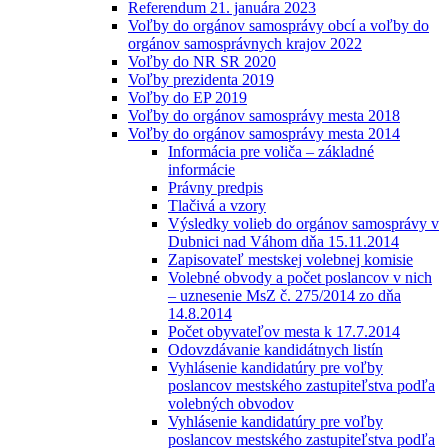
Referendum 21. januára 2023
Voľby do orgánov samosprávy obcí a voľby do
orgánov samosprávnych krajov 2022
Voľby do NR SR 2020
Voľby prezidenta 2019
Voľby do EP 2019
Voľby do orgánov samosprávy mesta 2018
Voľby do orgánov samosprávy mesta 2014
Informácia pre voliča – základné
informácie
Právny predpis
Tlačivá a vzory
Výsledky volieb do orgánov samosprávy v
Dubnici nad Váhom dňa 15.11.2014
Zapisovateľ mestskej volebnej komisie
Volebné obvody a počet poslancov v nich
– uznesenie MsZ č. 275/2014 zo dňa
14.8.2014
Počet obyvateľov mesta k 17.7.2014
Odovzdávanie kandidátnych listín
Vyhlásenie kandidatúry pre voľby
poslancov mestského zastupiteľstva podľa
volebných obvodov
Vyhlásenie kandidatúry pre voľby
poslancov mestského zastupiteľstva podľa