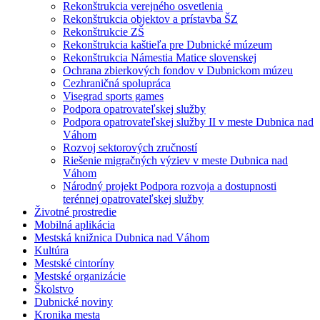
Rekonštrukcia verejného osvetlenia
Rekonštrukcia objektov a prístavba ŠZ
Rekonštrukcie ZŠ
Rekonštrukcia kaštieľa pre Dubnické múzeum
Rekonštrukcia Námestia Matice slovenskej
Ochrana zbierkových fondov v Dubnickom múzeu
Cezhraničná spolupráca
Visegrad sports games
Podpora opatrovateľskej služby
Podpora opatrovateľskej služby II v meste Dubnica nad
Váhom
Rozvoj sektorových zručností
Riešenie migračných výziev v meste Dubnica nad
Váhom
Národný projekt Podpora rozvoja a dostupnosti
terénnej opatrovateľskej služby
Životné prostredie
Mobilná aplikácia
Mestská knižnica Dubnica nad Váhom
Kultúra
Mestské cintoríny
Mestské organizácie
Školstvo
Dubnické noviny
Kronika mesta