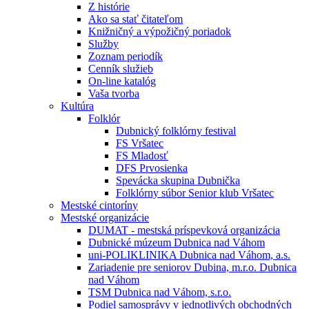
Z histórie
Ako sa stať čitateľom
Knižničný a výpožičný poriadok
Služby
Zoznam periodík
Cenník služieb
On-line katalóg
Vaša tvorba
Kultúra
Folklór
Dubnický folklórny festival
FS Vršatec
FS Mladosť
DFS Prvosienka
Spevácka skupina Dubnička
Folklórny súbor Senior klub Vršatec
Mestské cintoríny
Mestské organizácie
DUMAT - mestská príspevková organizácia
Dubnické múzeum Dubnica nad Váhom
uni-POLIKLINIKA Dubnica nad Váhom, a.s.
Zariadenie pre seniorov Dubina, m.r.o. Dubnica
nad Váhom
TSM Dubnica nad Váhom, s.r.o.
Podiel samosprávy v jednotlivých obchodných