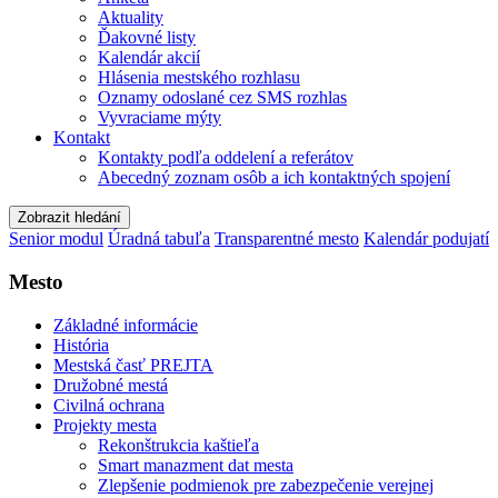
Aktuality
Ďakovné listy
Kalendár akcií
Hlásenia mestského rozhlasu
Oznamy odoslané cez SMS rozhlas
Vyvraciame mýty
Kontakt
Kontakty podľa oddelení a referátov
Abecedný zoznam osôb a ich kontaktných spojení
Zobrazit hledání
Senior modul
Úradná tabuľa
Transparentné mesto
Kalendár podujatí
Mesto
Základné informácie
História
Mestská časť PREJTA
Družobné mestá
Civilná ochrana
Projekty mesta
Rekonštrukcia kaštieľa
Smart manazment dat mesta
Zlepšenie podmienok pre zabezpečenie verejnej