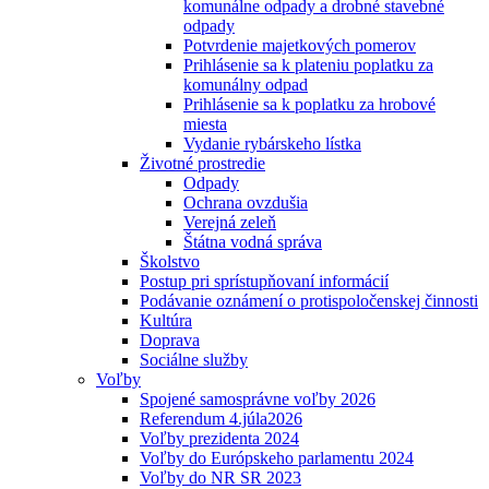
komunálne odpady a drobné stavebné
odpady
Potvrdenie majetkových pomerov
Prihlásenie sa k plateniu poplatku za
komunálny odpad
Prihlásenie sa k poplatku za hrobové
miesta
Vydanie rybárskeho lístka
Životné prostredie
Odpady
Ochrana ovzdušia
Verejná zeleň
Štátna vodná správa
Školstvo
Postup pri sprístupňovaní informácií
Podávanie oznámení o protispoločenskej činnosti
Kultúra
Doprava
Sociálne služby
Voľby
Spojené samosprávne voľby 2026
Referendum 4.júla2026
Voľby prezidenta 2024
Voľby do Európskeho parlamentu 2024
Voľby do NR SR 2023