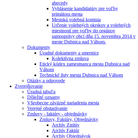
abecedy
Vyhlásenie kandidatúry pre voľby
primátora mesta
Mestská volebná komisia
Určenie volebných okrskov a volebných
miestností pre voľby do orgánov
samosprávy obcí dňa 15. novembra 2014 v
meste Dubnica nad Váhom.
Dokumenty
Úradné dokumenty a smernice
Kolektívna zmluva
Etický kódex zamestnanca mesta Dubnica nad
Váhom
Technické listy mesta Dubnica nad Váhom
Otázky a odpovede
Zverejňovanie
Úradná tabuľa
Dôležité oznamy
Všeobecne záväzné nariadenia mesta
Verejné obstarávanie
Zmluvy - faktúry - objednávky
Zmluvy, Faktúry, Objednávky
Archív Zmlúv
Archív Faktúr
Archív Objednávok