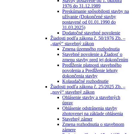
Stavby postavené od 1. októbra
1976 do 31.12.1989
Preskúmanie spôsobilosti stavby na
užívanie (Dokončené stavby
postavené od 01.01.1990 do
31.03.2025)
Dodatočné stavebné povolenie
Žiadosti podľa zákona č. 50/1976 Zb. –
„starý“ stavebný zákon
Zmena územného rozhodnutia
Stavebné povolenie a Žiadosť o
zmenu stavby pred jej dokončením
Predĺženie platnosti stavebného
povolenia a Predĺženie lehoty
dokončenia stavby
Kolaudačné rozhodnutie
Žiadosti podľa zákona č. 25/2025 Zb. –
„nový“ stavebný zákon
Ohlásenie stavby a stavebných
úprav
Ohlásenie odstránenia stavby
zhotovenej na základe ohlásenia
Stavebný zámer
Zmena rozhodnutia o stavebnom
zámere