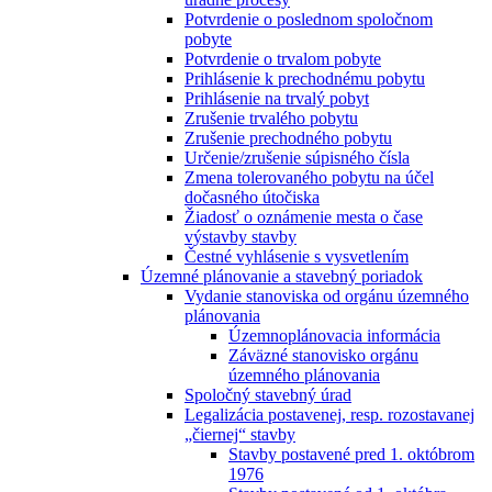
Potvrdenie o poslednom spoločnom
pobyte
Potvrdenie o trvalom pobyte
Prihlásenie k prechodnému pobytu
Prihlásenie na trvalý pobyt
Zrušenie trvalého pobytu
Zrušenie prechodného pobytu
Určenie/zrušenie súpisného čísla
Zmena tolerovaného pobytu na účel
dočasného útočiska
Žiadosť o oznámenie mesta o čase
výstavby stavby
Čestné vyhlásenie s vysvetlením
Územné plánovanie a stavebný poriadok
Vydanie stanoviska od orgánu územného
plánovania
Územnoplánovacia informácia
Záväzné stanovisko orgánu
územného plánovania
Spoločný stavebný úrad
Legalizácia postavenej, resp. rozostavanej
„čiernej“ stavby
Stavby postavené pred 1. októbrom
1976