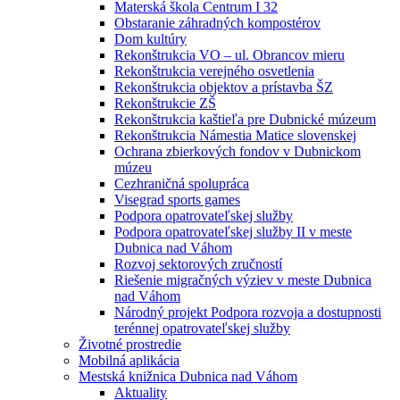
Materská škola Centrum I 32
Obstaranie záhradných kompostérov
Dom kultúry
Rekonštrukcia VO – ul. Obrancov mieru
Rekonštrukcia verejného osvetlenia
Rekonštrukcia objektov a prístavba ŠZ
Rekonštrukcie ZŠ
Rekonštrukcia kaštieľa pre Dubnické múzeum
Rekonštrukcia Námestia Matice slovenskej
Ochrana zbierkových fondov v Dubnickom
múzeu
Cezhraničná spolupráca
Visegrad sports games
Podpora opatrovateľskej služby
Podpora opatrovateľskej služby II v meste
Dubnica nad Váhom
Rozvoj sektorových zručností
Riešenie migračných výziev v meste Dubnica
nad Váhom
Národný projekt Podpora rozvoja a dostupnosti
terénnej opatrovateľskej služby
Životné prostredie
Mobilná aplikácia
Mestská knižnica Dubnica nad Váhom
Aktuality