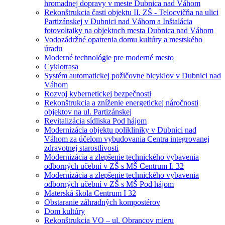
hromadnej dopravy v meste Dubnica nad Váhom
Rekonštrukcia časti objektu II. ZŠ - Telocvičňa na ulici
Partizánskej v Dubnici nad Váhom a Inštalácia
fotovoltaiky na objektoch mesta Dubnica nad Váhom
Vodozádržné opatrenia domu kultúry a mestského
úradu
Moderné technológie pre moderné mesto
Cyklotrasa
Systém automatickej požičovne bicyklov v Dubnici nad
Váhom
Rozvoj kybernetickej bezpečnosti
Rekonštrukcia a zníženie energetickej náročnosti
objektov na ul. Partizánskej
Revitalizácia sídliska Pod hájom
Modernizácia objektu polikliniky v Dubnici nad
Váhom za účelom vybudovania Centra integrovanej
zdravotnej starostlivosti
Modernizácia a zlepšenie technického vybavenia
odborných učební v ZŠ s MŠ Centrum I. 32
Modernizácia a zlepšenie technického vybavenia
odborných učební v ZŠ s MŠ Pod hájom
Materská škola Centrum I 32
Obstaranie záhradných kompostérov
Dom kultúry
Rekonštrukcia VO – ul. Obrancov mieru