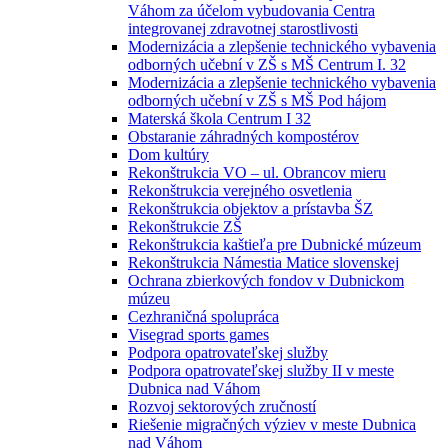
Váhom za účelom vybudovania Centra
integrovanej zdravotnej starostlivosti
Modernizácia a zlepšenie technického vybavenia
odborných učební v ZŠ s MŠ Centrum I. 32
Modernizácia a zlepšenie technického vybavenia
odborných učební v ZŠ s MŠ Pod hájom
Materská škola Centrum I 32
Obstaranie záhradných kompostérov
Dom kultúry
Rekonštrukcia VO – ul. Obrancov mieru
Rekonštrukcia verejného osvetlenia
Rekonštrukcia objektov a prístavba ŠZ
Rekonštrukcie ZŠ
Rekonštrukcia kaštieľa pre Dubnické múzeum
Rekonštrukcia Námestia Matice slovenskej
Ochrana zbierkových fondov v Dubnickom
múzeu
Cezhraničná spolupráca
Visegrad sports games
Podpora opatrovateľskej služby
Podpora opatrovateľskej služby II v meste
Dubnica nad Váhom
Rozvoj sektorových zručností
Riešenie migračných výziev v meste Dubnica
nad Váhom