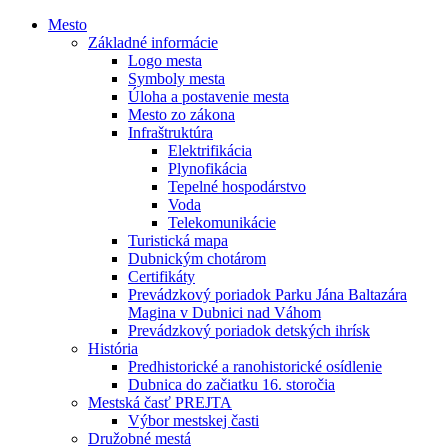
Mesto
Základné informácie
Logo mesta
Symboly mesta
Úloha a postavenie mesta
Mesto zo zákona
Infraštruktúra
Elektrifikácia
Plynofikácia
Tepelné hospodárstvo
Voda
Telekomunikácie
Turistická mapa
Dubnickým chotárom
Certifikáty
Prevádzkový poriadok Parku Jána Baltazára
Magina v Dubnici nad Váhom
Prevádzkový poriadok detských ihrísk
História
Predhistorické a ranohistorické osídlenie
Dubnica do začiatku 16. storočia
Mestská časť PREJTA
Výbor mestskej časti
Družobné mestá