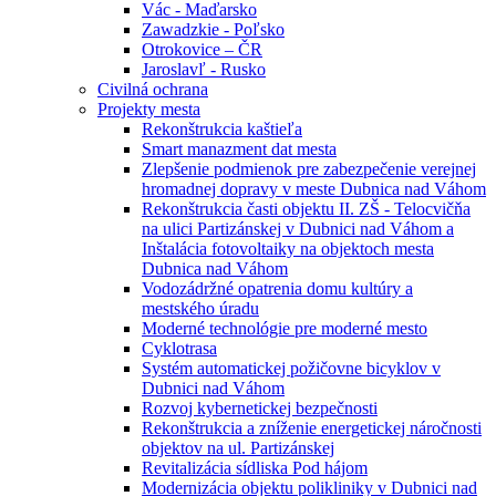
Vác - Maďarsko
Zawadzkie - Poľsko
Otrokovice – ČR
Jaroslavľ - Rusko
Civilná ochrana
Projekty mesta
Rekonštrukcia kaštieľa
Smart manazment dat mesta
Zlepšenie podmienok pre zabezpečenie verejnej
hromadnej dopravy v meste Dubnica nad Váhom
Rekonštrukcia časti objektu II. ZŠ - Telocvičňa
na ulici Partizánskej v Dubnici nad Váhom a
Inštalácia fotovoltaiky na objektoch mesta
Dubnica nad Váhom
Vodozádržné opatrenia domu kultúry a
mestského úradu
Moderné technológie pre moderné mesto
Cyklotrasa
Systém automatickej požičovne bicyklov v
Dubnici nad Váhom
Rozvoj kybernetickej bezpečnosti
Rekonštrukcia a zníženie energetickej náročnosti
objektov na ul. Partizánskej
Revitalizácia sídliska Pod hájom
Modernizácia objektu polikliniky v Dubnici nad