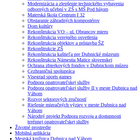
Modernizácia a zlepšenie technického vybavenia
odborných učební v ZŠ s MŠ Pod hájom
Materská škola Centrum I 32
Obstaranie záhradných kompostérov
Dom kultúry
Rekonštrukcia VO – ul. Obrancov mieru
Rekonštrukcia verejného osvetlenia
Rekonštrukcia objektov a prístavba ŠZ
Rekonštrukcie ZŠ
Rekonštrukcia kaštieľa pre Dubnické múzeum
Rekonštrukcia Námestia Matice slovenskej
Ochrana zbierkových fondov v Dubnickom múzeu
Cezhraničná spolupráca
Visegrad sports games
Podpora opatrovateľskej služby
Podpora opatrovateľskej služby II v meste Dubnica nad
Váhom
Rozvoj sektorových zručností
Riešenie migračných výziev v meste Dubnica nad
Váhom
Národný projekt Podpora rozvoja a dostupnosti
terénnej opatrovateľskej služby
Životné prostredie
Mobilná aplikácia
Mestská knižnica Dubnica nad Váhom