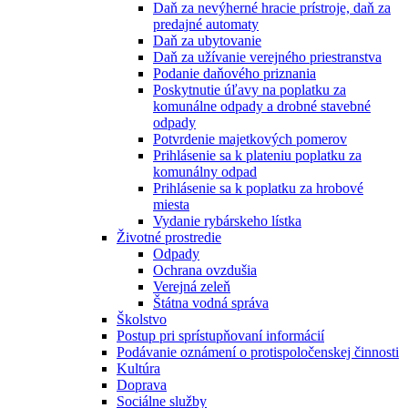
Daň za nevýherné hracie prístroje, daň za
predajné automaty
Daň za ubytovanie
Daň za užívanie verejného priestranstva
Podanie daňového priznania
Poskytnutie úľavy na poplatku za
komunálne odpady a drobné stavebné
odpady
Potvrdenie majetkových pomerov
Prihlásenie sa k plateniu poplatku za
komunálny odpad
Prihlásenie sa k poplatku za hrobové
miesta
Vydanie rybárskeho lístka
Životné prostredie
Odpady
Ochrana ovzdušia
Verejná zeleň
Štátna vodná správa
Školstvo
Postup pri sprístupňovaní informácií
Podávanie oznámení o protispoločenskej činnosti
Kultúra
Doprava
Sociálne služby