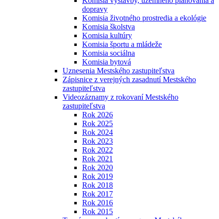
Komisia výstavby, územného plánovania a
dopravy
Komisia životného prostredia a ekológie
Komisia školstva
Komisia kultúry
Komisia športu a mládeže
Komisia sociálna
Komisia bytová
Uznesenia Mestského zastupiteľstva
Zápisnice z verejných zasadnutí Mestského
zastupiteľstva
Videozáznamy z rokovaní Mestského
zastupiteľstva
Rok 2026
Rok 2025
Rok 2024
Rok 2023
Rok 2022
Rok 2021
Rok 2020
Rok 2019
Rok 2018
Rok 2017
Rok 2016
Rok 2015