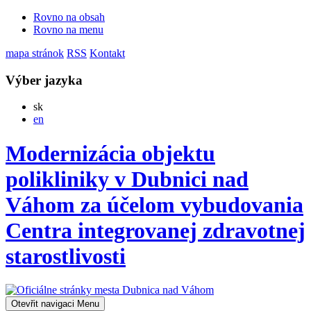
Rovno na obsah
Rovno na menu
mapa stránok
RSS
Kontakt
Výber jazyka
Slovensky
sk
English
en
Modernizácia objektu
polikliniky v Dubnici nad
Váhom za účelom vybudovania
Centra integrovanej zdravotnej
starostlivosti
Otevřit navigaci
Menu