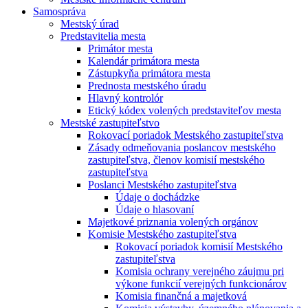
Samospráva
Mestský úrad
Predstavitelia mesta
Primátor mesta
Kalendár primátora mesta
Zástupkyňa primátora mesta
Prednosta mestského úradu
Hlavný kontrolór
Etický kódex volených predstaviteľov mesta
Mestské zastupiteľstvo
Rokovací poriadok Mestského zastupiteľstva
Zásady odmeňovania poslancov mestského
zastupiteľstva, členov komisií mestského
zastupiteľstva
Poslanci Mestského zastupiteľstva
Údaje o dochádzke
Údaje o hlasovaní
Majetkové priznania volených orgánov
Komisie Mestského zastupiteľstva
Rokovací poriadok komisií Mestského
zastupiteľstva
Komisia ochrany verejného záujmu pri
výkone funkcií verejných funkcionárov
Komisia finančná a majetková