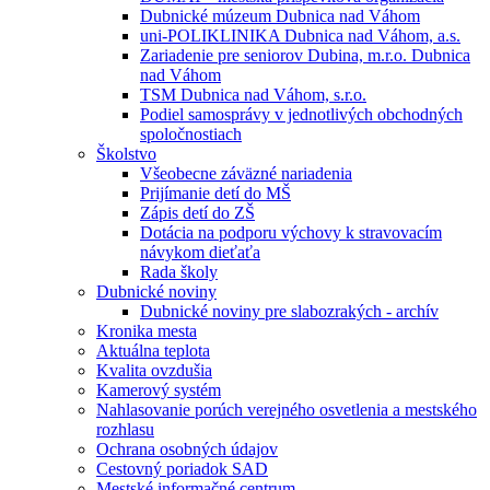
Dubnické múzeum Dubnica nad Váhom
uni-POLIKLINIKA Dubnica nad Váhom, a.s.
Zariadenie pre seniorov Dubina, m.r.o. Dubnica
nad Váhom
TSM Dubnica nad Váhom, s.r.o.
Podiel samosprávy v jednotlivých obchodných
spoločnostiach
Školstvo
Všeobecne záväzné nariadenia
Prijímanie detí do MŠ
Zápis detí do ZŠ
Dotácia na podporu výchovy k stravovacím
návykom dieťaťa
Rada školy
Dubnické noviny
Dubnické noviny pre slabozrakých - archív
Kronika mesta
Aktuálna teplota
Kvalita ovzdušia
Kamerový systém
Nahlasovanie porúch verejného osvetlenia a mestského
rozhlasu
Ochrana osobných údajov
Cestovný poriadok SAD
Mestské informačné centrum