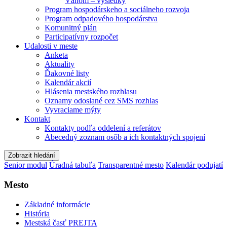
Váhom – výsledky
Program hospodárskeho a sociálneho rozvoja
Program odpadového hospodárstva
Komunitný plán
Participatívny rozpočet
Udalosti v meste
Anketa
Aktuality
Ďakovné listy
Kalendár akcií
Hlásenia mestského rozhlasu
Oznamy odoslané cez SMS rozhlas
Vyvraciame mýty
Kontakt
Kontakty podľa oddelení a referátov
Abecedný zoznam osôb a ich kontaktných spojení
Zobrazit hledání
Senior modul
Úradná tabuľa
Transparentné mesto
Kalendár podujatí
Mesto
Základné informácie
História
Mestská časť PREJTA