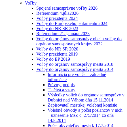
Voľby
Spojené samosprávne voľby 2026
Referendum 4.júla2026
Voľby prezidenta 2024
Voľby do Európskeho parlamentu 2024
Voľby do NR SR 2023
Referendum 21. januára 2023
Voľby do orgánov samosprávy obcí a voľby do
orgánov samosprávnych krajov 2022
Voľby do NR SR 2020
Voľby prezidenta 2019
Voľby do EP 2019
Voľby do orgánov samosprávy mesta 2018
Voľby do orgánov samosprávy mesta 2014
Informácia pre voliča – základné
informácie
Právny predpis
Tlačivá a vzory
Výsledky volieb do orgánov samosprávy v
Dubnici nad Váhom dňa 15.11.2014
Zapisovateľ mestskej volebnej komisie
Volebné obvody a počet poslancov v nich
– uznesenie MsZ č. 275/2014 zo dňa
14.8.2014
Počet obyvateľov mesta k 17.7.2014