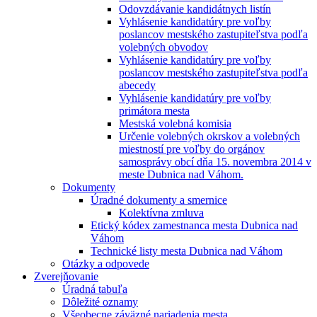
Odovzdávanie kandidátnych listín
Vyhlásenie kandidatúry pre voľby
poslancov mestského zastupiteľstva podľa
volebných obvodov
Vyhlásenie kandidatúry pre voľby
poslancov mestského zastupiteľstva podľa
abecedy
Vyhlásenie kandidatúry pre voľby
primátora mesta
Mestská volebná komisia
Určenie volebných okrskov a volebných
miestností pre voľby do orgánov
samosprávy obcí dňa 15. novembra 2014 v
meste Dubnica nad Váhom.
Dokumenty
Úradné dokumenty a smernice
Kolektívna zmluva
Etický kódex zamestnanca mesta Dubnica nad
Váhom
Technické listy mesta Dubnica nad Váhom
Otázky a odpovede
Zverejňovanie
Úradná tabuľa
Dôležité oznamy
Všeobecne záväzné nariadenia mesta