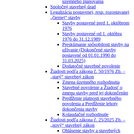
územného plánovania
Spoločný stavebný úrad
Legalizácia postavenej, resp. rozostavanej
„čiernej“ stavby
Stavby postavené pred 1. októbrom
1976
Stavby postavené od 1. októbra
1976 do 31.12.1989
Preskúmanie spôsobilosti stavby na
užívanie (Dokončené stavby
postavené od 01.01.1990 do
31.03.2025)
Dodatočné stavebné povolenie
Žiadosti podľa zákona č. 50/1976 Zb. –
„starý“ stavebný zákon
Zmena územného rozhodnutia
Stavebné povolenie a Žiadosť o
zmenu stavby pred jej dokončením
Predĺženie platnosti stavebného
povolenia a Predĺženie lehoty
dokončenia stavby
Kolaudačné rozhodnutie
Žiadosti podľa zákona č. 25/2025 Zb. –
„nový“ stavebný zákon
Ohlásenie stavby a stavebných