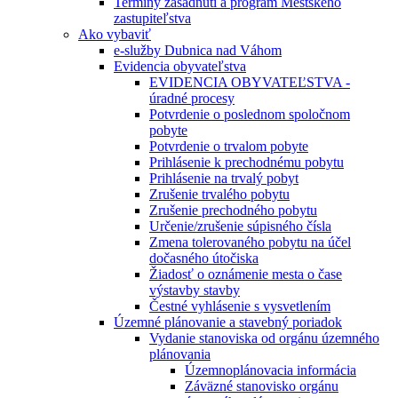
Termíny zasadnutí a program Mestského
zastupiteľstva
Ako vybaviť
e-služby Dubnica nad Váhom
Evidencia obyvateľstva
EVIDENCIA OBYVATEĽSTVA -
úradné procesy
Potvrdenie o poslednom spoločnom
pobyte
Potvrdenie o trvalom pobyte
Prihlásenie k prechodnému pobytu
Prihlásenie na trvalý pobyt
Zrušenie trvalého pobytu
Zrušenie prechodného pobytu
Určenie/zrušenie súpisného čísla
Zmena tolerovaného pobytu na účel
dočasného útočiska
Žiadosť o oznámenie mesta o čase
výstavby stavby
Čestné vyhlásenie s vysvetlením
Územné plánovanie a stavebný poriadok
Vydanie stanoviska od orgánu územného
plánovania
Územnoplánovacia informácia
Záväzné stanovisko orgánu