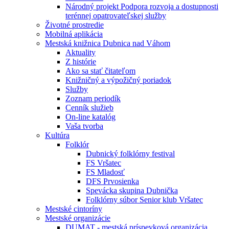
Národný projekt Podpora rozvoja a dostupnosti
terénnej opatrovateľskej služby
Životné prostredie
Mobilná aplikácia
Mestská knižnica Dubnica nad Váhom
Aktuality
Z histórie
Ako sa stať čitateľom
Knižničný a výpožičný poriadok
Služby
Zoznam periodík
Cenník služieb
On-line katalóg
Vaša tvorba
Kultúra
Folklór
Dubnický folklórny festival
FS Vršatec
FS Mladosť
DFS Prvosienka
Spevácka skupina Dubnička
Folklórny súbor Senior klub Vršatec
Mestské cintoríny
Mestské organizácie
DUMAT - mestská príspevková organizácia