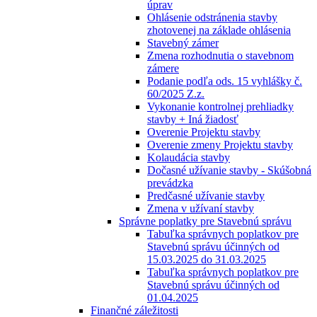
úprav
Ohlásenie odstránenia stavby
zhotovenej na základe ohlásenia
Stavebný zámer
Zmena rozhodnutia o stavebnom
zámere
Podanie podľa ods. 15 vyhlášky č.
60/2025 Z.z.
Vykonanie kontrolnej prehliadky
stavby + Iná žiadosť
Overenie Projektu stavby
Overenie zmeny Projektu stavby
Kolaudácia stavby
Dočasné užívanie stavby - Skúšobná
prevádzka
Predčasné užívanie stavby
Zmena v užívaní stavby
Správne poplatky pre Stavebnú správu
Tabuľka správnych poplatkov pre
Stavebnú správu účinných od
15.03.2025 do 31.03.2025
Tabuľka správnych poplatkov pre
Stavebnú správu účinných od
01.04.2025
Finančné záležitosti