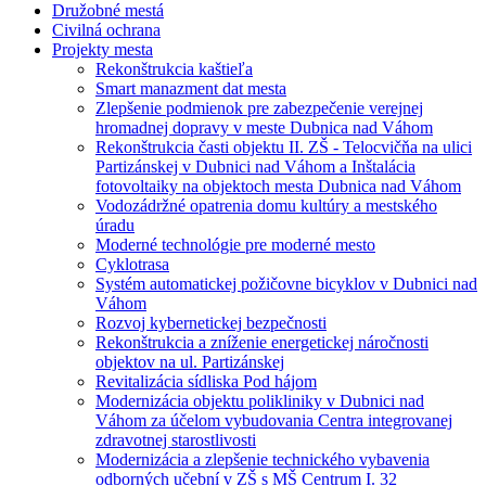
Družobné mestá
Civilná ochrana
Projekty mesta
Rekonštrukcia kaštieľa
Smart manazment dat mesta
Zlepšenie podmienok pre zabezpečenie verejnej
hromadnej dopravy v meste Dubnica nad Váhom
Rekonštrukcia časti objektu II. ZŠ - Telocvičňa na ulici
Partizánskej v Dubnici nad Váhom a Inštalácia
fotovoltaiky na objektoch mesta Dubnica nad Váhom
Vodozádržné opatrenia domu kultúry a mestského
úradu
Moderné technológie pre moderné mesto
Cyklotrasa
Systém automatickej požičovne bicyklov v Dubnici nad
Váhom
Rozvoj kybernetickej bezpečnosti
Rekonštrukcia a zníženie energetickej náročnosti
objektov na ul. Partizánskej
Revitalizácia sídliska Pod hájom
Modernizácia objektu polikliniky v Dubnici nad
Váhom za účelom vybudovania Centra integrovanej
zdravotnej starostlivosti
Modernizácia a zlepšenie technického vybavenia
odborných učební v ZŠ s MŠ Centrum I. 32