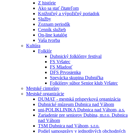
Z histórie
Ako sa stať čitateľom
Knižničný a výpožičný poriadok
Služby
Zoznam periodík
Cenník služieb
On-line katalóg
Vaša tvorba
Kultúra
Folklór
Dubnický folklórny festival
FS Vršatec
FS Mladosť
DFS Prvosienka
Spevácka skupina Dubnička
Folklórny súbor Senior klub Vršatec
Mestské cintoríny
Mestské organizácie
DUMAT - mestská príspevková organizácia
Dubnické múzeum Dubnica nad Váhom
uni-POLIKLINIKA Dubnica nad Váhom, a.s.
Zariadenie pre seniorov Dubina, m.r.o. Dubnica
nad Váhom
TSM Dubnica nad Váhom, s.r.o.
Podiel samosprávy v jednotlivých obchodných