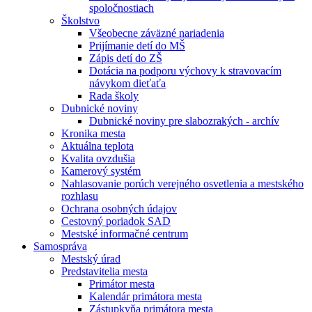
spoločnostiach
Školstvo
Všeobecne záväzné nariadenia
Prijímanie detí do MŠ
Zápis detí do ZŠ
Dotácia na podporu výchovy k stravovacím
návykom dieťaťa
Rada školy
Dubnické noviny
Dubnické noviny pre slabozrakých - archív
Kronika mesta
Aktuálna teplota
Kvalita ovzdušia
Kamerový systém
Nahlasovanie porúch verejného osvetlenia a mestského
rozhlasu
Ochrana osobných údajov
Cestovný poriadok SAD
Mestské informačné centrum
Samospráva
Mestský úrad
Predstavitelia mesta
Primátor mesta
Kalendár primátora mesta
Zástupkyňa primátora mesta