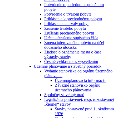
Potvrdenie o poslednom spoločnom
pobyte
Potvrdenie o trvalom pobyte
Prihlásenie k prechodnému pobytu
Prihlásenie na trvalý pobyt
Zrušenie trvalého pobytu
Zrušenie prechodného pobytu
Určenie/zrušenie súpisného čísla
Zmena tolerovaného pobytu na účel
dočasného útočiska
Žiadosť o oznámenie mesta o čase
výstavby stavby
Čestné vyhlásenie s vysvetlením
Územné plánovanie a stavebný poriadok
Vydanie stanoviska od orgánu územného
plánovania
Územnoplánovacia informácia
Záväzné stanovisko orgánu
územného plánovania
Spoločný stavebný úrad
Legalizácia postavenej, resp. rozostavanej
„čiernej“ stavby
Stavby postavené pred 1. októbrom
1976