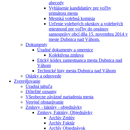
abecedy
Vyhlásenie kandidatúry pre voľby
primátora mesta
Mestská volebná komisia
Určenie volebných okrskov a volebných
miestností pre voľby do orgánov
samosprávy obcí dňa 15. novembra 2014 v
meste Dubnica nad Váhom.
Dokumenty
Úradné dokumenty a smernice
Kolektívna zmluva
Etický kódex zamestnanca mesta Dubnica nad
Váhom
Technické listy mesta Dubnica nad Váhom
Otázky a odpovede
Zverejňovanie
Úradná tabuľa
Dôležité oznamy
Všeobecne záväzné nariadenia mesta
Verejné obstarávanie
Zmluvy - faktúry - objednávky
Zmluvy, Faktúry, Objednávky
Archív Zmlúv
Archív Faktúr
Archív Objednávok