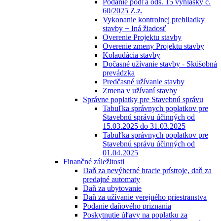
Podanie podľa ods. 15 vyhlášky č.
60/2025 Z.z.
Vykonanie kontrolnej prehliadky
stavby + Iná žiadosť
Overenie Projektu stavby
Overenie zmeny Projektu stavby
Kolaudácia stavby
Dočasné užívanie stavby - Skúšobná
prevádzka
Predčasné užívanie stavby
Zmena v užívaní stavby
Správne poplatky pre Stavebnú správu
Tabuľka správnych poplatkov pre
Stavebnú správu účinných od
15.03.2025 do 31.03.2025
Tabuľka správnych poplatkov pre
Stavebnú správu účinných od
01.04.2025
Finančné záležitosti
Daň za nevýherné hracie prístroje, daň za
predajné automaty
Daň za ubytovanie
Daň za užívanie verejného priestranstva
Podanie daňového priznania
Poskytnutie úľavy na poplatku za