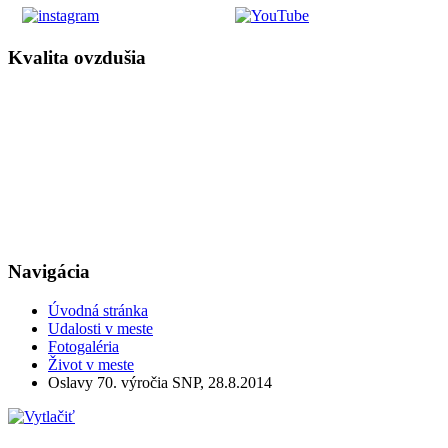
Kvalita ovzdušia
Navigácia
Úvodná stránka
Udalosti v meste
Fotogaléria
Život v meste
Oslavy 70. výročia SNP, 28.8.2014