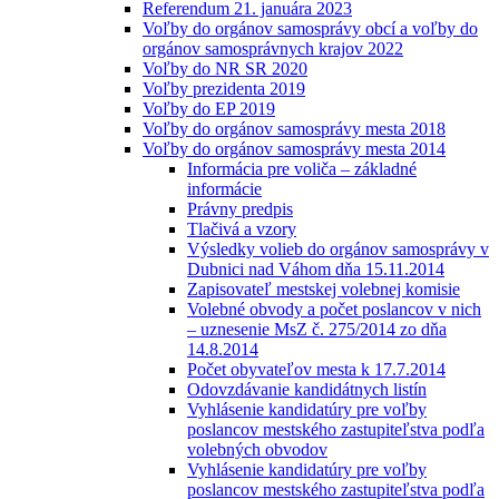
Referendum 21. januára 2023
Voľby do orgánov samosprávy obcí a voľby do
orgánov samosprávnych krajov 2022
Voľby do NR SR 2020
Voľby prezidenta 2019
Voľby do EP 2019
Voľby do orgánov samosprávy mesta 2018
Voľby do orgánov samosprávy mesta 2014
Informácia pre voliča – základné
informácie
Právny predpis
Tlačivá a vzory
Výsledky volieb do orgánov samosprávy v
Dubnici nad Váhom dňa 15.11.2014
Zapisovateľ mestskej volebnej komisie
Volebné obvody a počet poslancov v nich
– uznesenie MsZ č. 275/2014 zo dňa
14.8.2014
Počet obyvateľov mesta k 17.7.2014
Odovzdávanie kandidátnych listín
Vyhlásenie kandidatúry pre voľby
poslancov mestského zastupiteľstva podľa
volebných obvodov
Vyhlásenie kandidatúry pre voľby
poslancov mestského zastupiteľstva podľa