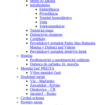
Mesto zo zákona
Infraštruktúra
Elektrifikácia
Plynofikácia
Tepelné hospodárstvo
Voda
Telekomunikácie
Turistická mapa
Dubnickým chotárom
Certifikáty
Prevádzkový poriadok Parku Jána Baltazára
Magina v Dubnici nad Váhom
Prevádzkový poriadok detských ihrísk
História
Predhistorické a ranohistorické osídlenie
Dubnica do začiatku 16. storočia
Mestská časť PREJTA
Výbor mestskej časti
Družobné mestá
Vác - Maďarsko
Zawadzkie - Poľsko
Otrokovice – ČR
Jaroslavľ - Rusko
Civilná ochrana
Projekty mesta