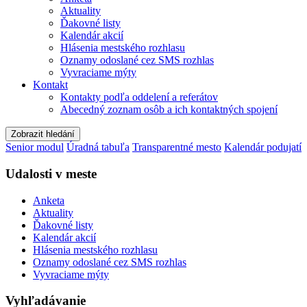
Aktuality
Ďakovné listy
Kalendár akcií
Hlásenia mestského rozhlasu
Oznamy odoslané cez SMS rozhlas
Vyvraciame mýty
Kontakt
Kontakty podľa oddelení a referátov
Abecedný zoznam osôb a ich kontaktných spojení
Zobrazit hledání
Senior modul
Úradná tabuľa
Transparentné mesto
Kalendár podujatí
Udalosti v meste
Anketa
Aktuality
Ďakovné listy
Kalendár akcií
Hlásenia mestského rozhlasu
Oznamy odoslané cez SMS rozhlas
Vyvraciame mýty
Vyhľadávanie