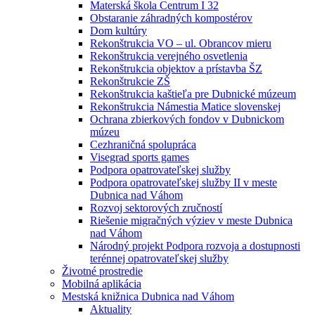
Materská škola Centrum I 32
Obstaranie záhradných kompostérov
Dom kultúry
Rekonštrukcia VO – ul. Obrancov mieru
Rekonštrukcia verejného osvetlenia
Rekonštrukcia objektov a prístavba ŠZ
Rekonštrukcie ZŠ
Rekonštrukcia kaštieľa pre Dubnické múzeum
Rekonštrukcia Námestia Matice slovenskej
Ochrana zbierkových fondov v Dubnickom
múzeu
Cezhraničná spolupráca
Visegrad sports games
Podpora opatrovateľskej služby
Podpora opatrovateľskej služby II v meste
Dubnica nad Váhom
Rozvoj sektorových zručností
Riešenie migračných výziev v meste Dubnica
nad Váhom
Národný projekt Podpora rozvoja a dostupnosti
terénnej opatrovateľskej služby
Životné prostredie
Mobilná aplikácia
Mestská knižnica Dubnica nad Váhom
Aktuality