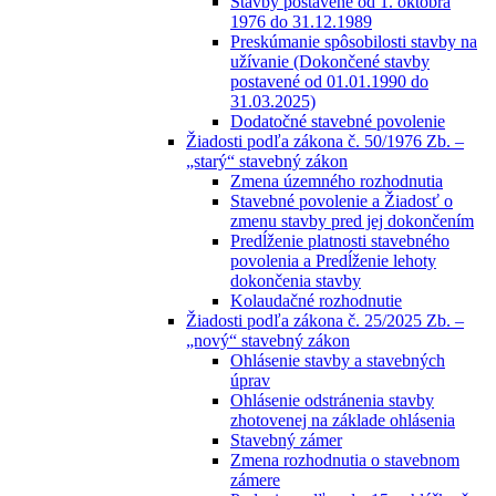
Stavby postavené od 1. októbra
1976 do 31.12.1989
Preskúmanie spôsobilosti stavby na
užívanie (Dokončené stavby
postavené od 01.01.1990 do
31.03.2025)
Dodatočné stavebné povolenie
Žiadosti podľa zákona č. 50/1976 Zb. –
„starý“ stavebný zákon
Zmena územného rozhodnutia
Stavebné povolenie a Žiadosť o
zmenu stavby pred jej dokončením
Predĺženie platnosti stavebného
povolenia a Predĺženie lehoty
dokončenia stavby
Kolaudačné rozhodnutie
Žiadosti podľa zákona č. 25/2025 Zb. –
„nový“ stavebný zákon
Ohlásenie stavby a stavebných
úprav
Ohlásenie odstránenia stavby
zhotovenej na základe ohlásenia
Stavebný zámer
Zmena rozhodnutia o stavebnom
zámere