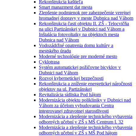
Rekonštrukcia kaštieľa
Smart manazment dat mesta
Zlepšenie podmienok pre zabezpečenie verejnej
hromadnej dopravy v meste Dubnica nad Váhom
Rekonštrukcia časti objektu II. ZŠ - Telocvičňa
na ulici Partizánskej v Dubnici nad Váhom a
Inštalácia fotovoltaiky na objektoch mesta
Dubnica nad Váhom
Vodozádržné opatrenia domu kultúry a
mestského úradu
Moderné technológie pre moderné mesto
Cyklotrasa
Systém automatickej požičovne bicyklov v
Dubnici nad Váhom
Rozvoj kybernetickej bezpečnosti
Rekonštrukcia a zníženie energetickej náročnosti
objektov na ul. Partizánskej
Revitalizácia sídliska Pod hájom
Modernizácia objektu polikliniky v Dubnici nad
Váhom za účelom vybudovania Centra
integrovanej zdravotnej starostlivosti
Modernizácia a zlepšenie technického vybavenia
odborných učební v ZŠ s MŠ Centrum I. 32
Modernizácia a zlepšenie technického vybavenia
odborných učební v ZŠ s MŠ Pod hájom