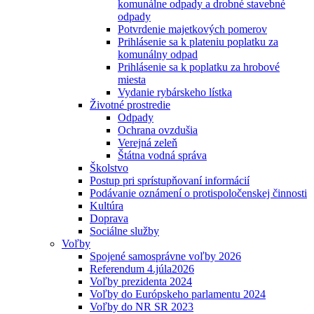
komunálne odpady a drobné stavebné
odpady
Potvrdenie majetkových pomerov
Prihlásenie sa k plateniu poplatku za
komunálny odpad
Prihlásenie sa k poplatku za hrobové
miesta
Vydanie rybárskeho lístka
Životné prostredie
Odpady
Ochrana ovzdušia
Verejná zeleň
Štátna vodná správa
Školstvo
Postup pri sprístupňovaní informácií
Podávanie oznámení o protispoločenskej činnosti
Kultúra
Doprava
Sociálne služby
Voľby
Spojené samosprávne voľby 2026
Referendum 4.júla2026
Voľby prezidenta 2024
Voľby do Európskeho parlamentu 2024
Voľby do NR SR 2023