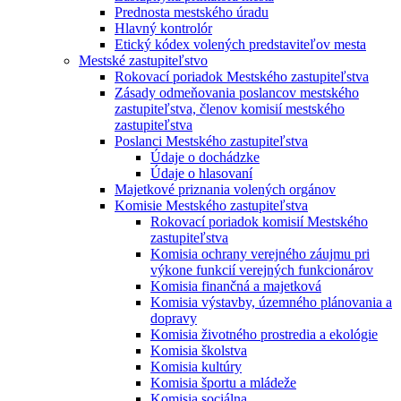
Prednosta mestského úradu
Hlavný kontrolór
Etický kódex volených predstaviteľov mesta
Mestské zastupiteľstvo
Rokovací poriadok Mestského zastupiteľstva
Zásady odmeňovania poslancov mestského
zastupiteľstva, členov komisií mestského
zastupiteľstva
Poslanci Mestského zastupiteľstva
Údaje o dochádzke
Údaje o hlasovaní
Majetkové priznania volených orgánov
Komisie Mestského zastupiteľstva
Rokovací poriadok komisií Mestského
zastupiteľstva
Komisia ochrany verejného záujmu pri
výkone funkcií verejných funkcionárov
Komisia finančná a majetková
Komisia výstavby, územného plánovania a
dopravy
Komisia životného prostredia a ekológie
Komisia školstva
Komisia kultúry
Komisia športu a mládeže
Komisia sociálna