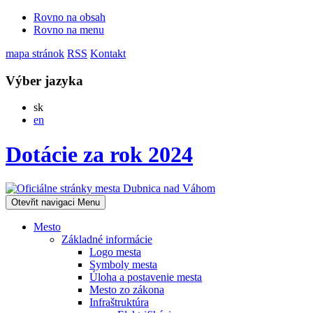
Rovno na obsah
Rovno na menu
mapa stránok
RSS
Kontakt
Výber jazyka
Slovensky
sk
English
en
Dotácie za rok 2024
Otevřit navigaci
Menu
Mesto
Základné informácie
Logo mesta
Symboly mesta
Úloha a postavenie mesta
Mesto zo zákona
Infraštruktúra