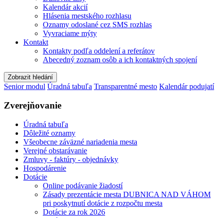
Kalendár akcií
Hlásenia mestského rozhlasu
Oznamy odoslané cez SMS rozhlas
Vyvraciame mýty
Kontakt
Kontakty podľa oddelení a referátov
Abecedný zoznam osôb a ich kontaktných spojení
Zobrazit hledání
Senior modul
Úradná tabuľa
Transparentné mesto
Kalendár podujatí
Zverejňovanie
Úradná tabuľa
Dôležité oznamy
Všeobecne záväzné nariadenia mesta
Verejné obstarávanie
Zmluvy - faktúry - objednávky
Hospodárenie
Dotácie
Online podávanie žiadostí
Zásady prezentácie mesta DUBNICA NAD VÁHOM
pri poskytnutí dotácie z rozpočtu mesta
Dotácie za rok 2026