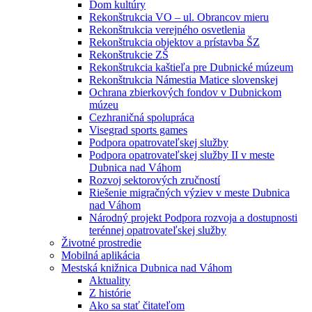
Dom kultúry
Rekonštrukcia VO – ul. Obrancov mieru
Rekonštrukcia verejného osvetlenia
Rekonštrukcia objektov a prístavba ŠZ
Rekonštrukcie ZŠ
Rekonštrukcia kaštieľa pre Dubnické múzeum
Rekonštrukcia Námestia Matice slovenskej
Ochrana zbierkových fondov v Dubnickom
múzeu
Cezhraničná spolupráca
Visegrad sports games
Podpora opatrovateľskej služby
Podpora opatrovateľskej služby II v meste
Dubnica nad Váhom
Rozvoj sektorových zručností
Riešenie migračných výziev v meste Dubnica
nad Váhom
Národný projekt Podpora rozvoja a dostupnosti
terénnej opatrovateľskej služby
Životné prostredie
Mobilná aplikácia
Mestská knižnica Dubnica nad Váhom
Aktuality
Z histórie
Ako sa stať čitateľom