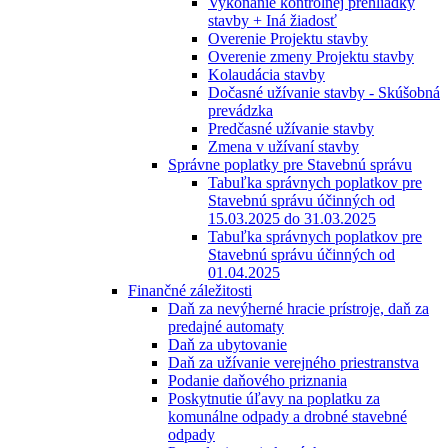
Vykonanie kontrolnej prehliadky
stavby + Iná žiadosť
Overenie Projektu stavby
Overenie zmeny Projektu stavby
Kolaudácia stavby
Dočasné užívanie stavby - Skúšobná
prevádzka
Predčasné užívanie stavby
Zmena v užívaní stavby
Správne poplatky pre Stavebnú správu
Tabuľka správnych poplatkov pre
Stavebnú správu účinných od
15.03.2025 do 31.03.2025
Tabuľka správnych poplatkov pre
Stavebnú správu účinných od
01.04.2025
Finančné záležitosti
Daň za nevýherné hracie prístroje, daň za
predajné automaty
Daň za ubytovanie
Daň za užívanie verejného priestranstva
Podanie daňového priznania
Poskytnutie úľavy na poplatku za
komunálne odpady a drobné stavebné
odpady