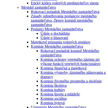
Etický kódex volených predstaviteľov mesta
Mestské zastupiteľstvo
Rokovací poriadok Mestského zastupiteľstva
Zásady odmeňovania poslancov mestského
zastupiteľstva, členov komisií mestského
zastupiteľstva
Poslanci Mestského zastupiteľstva
Údaje o dochádzke
Údaje o hlasovaní
Majetkové priznania volených orgánov
Komisie Mestského zastupiteľstva
Rokovací poriadok komisií Mestského
zastupiteľstva
Komisia ochrany verejného záujmu pri
výkone funkcií verejných funkcionárov
Komisia finančná a majetková
Komisia výstavby, územného plánovania a
dopravy
Komisia životného prostredia a ekológie
Komisia školstva
Komisia kultúry
Komisia športu a mládeže
Komisia sociálna
Komisia bytová
Uznesenia Mestského zastupiteľstva