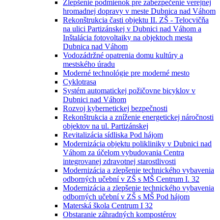
Zlepšenie podmienok pre zabezpečenie verejnej
hromadnej dopravy v meste Dubnica nad Váhom
Rekonštrukcia časti objektu II. ZŠ - Telocvičňa
na ulici Partizánskej v Dubnici nad Váhom a
Inštalácia fotovoltaiky na objektoch mesta
Dubnica nad Váhom
Vodozádržné opatrenia domu kultúry a
mestského úradu
Moderné technológie pre moderné mesto
Cyklotrasa
Systém automatickej požičovne bicyklov v
Dubnici nad Váhom
Rozvoj kybernetickej bezpečnosti
Rekonštrukcia a zníženie energetickej náročnosti
objektov na ul. Partizánskej
Revitalizácia sídliska Pod hájom
Modernizácia objektu polikliniky v Dubnici nad
Váhom za účelom vybudovania Centra
integrovanej zdravotnej starostlivosti
Modernizácia a zlepšenie technického vybavenia
odborných učební v ZŠ s MŠ Centrum I. 32
Modernizácia a zlepšenie technického vybavenia
odborných učební v ZŠ s MŠ Pod hájom
Materská škola Centrum I 32
Obstaranie záhradných kompostérov