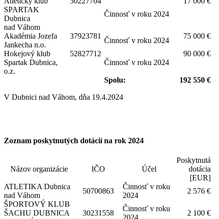
Atletický klub
30227704
17 000 €
SPARTAK
Činnosť v roku 2024
Dubnica
nad Váhom
Akadémia Jozefa
37923781
75 000 €
Činnosť v roku 2024
Jankecha n.o.
Hokejový klub
52827712
90 000 €
Spartak Dubnica,
Činnosť v roku 2024
o.z.
Spolu:
192 550 €
V Dubnici nad Váhom, dňa 19.4.2024
Zoznam poskytnutých dotácií na rok 2024
Poskytnutá
Názov organizácie
IČO
Účel
dotácia
[EUR]
ATLETIKA Dubnica
Činnosť v roku
50700863
2 576 €
nad Váhom
2024
ŠPORTOVÝ KLUB
Činnosť v roku
ŠACHU DUBNICA
30231558
2 100 €
2024