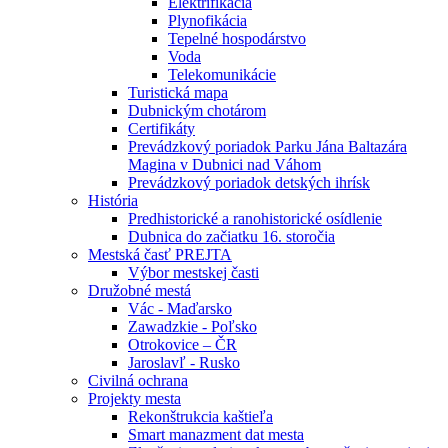
Elektrifikácia
Plynofikácia
Tepelné hospodárstvo
Voda
Telekomunikácie
Turistická mapa
Dubnickým chotárom
Certifikáty
Prevádzkový poriadok Parku Jána Baltazára
Magina v Dubnici nad Váhom
Prevádzkový poriadok detských ihrísk
História
Predhistorické a ranohistorické osídlenie
Dubnica do začiatku 16. storočia
Mestská časť PREJTA
Výbor mestskej časti
Družobné mestá
Vác - Maďarsko
Zawadzkie - Poľsko
Otrokovice – ČR
Jaroslavľ - Rusko
Civilná ochrana
Projekty mesta
Rekonštrukcia kaštieľa
Smart manazment dat mesta