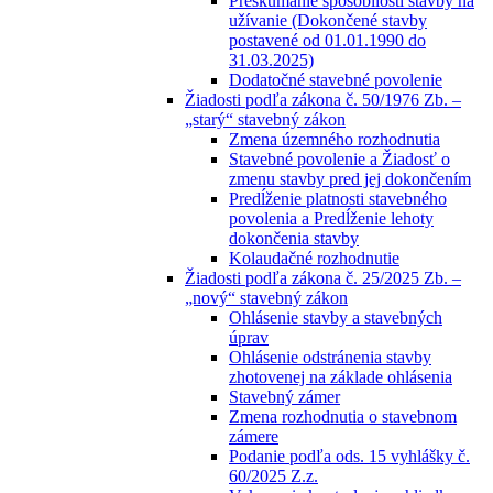
Preskúmanie spôsobilosti stavby na
užívanie (Dokončené stavby
postavené od 01.01.1990 do
31.03.2025)
Dodatočné stavebné povolenie
Žiadosti podľa zákona č. 50/1976 Zb. –
„starý“ stavebný zákon
Zmena územného rozhodnutia
Stavebné povolenie a Žiadosť o
zmenu stavby pred jej dokončením
Predĺženie platnosti stavebného
povolenia a Predĺženie lehoty
dokončenia stavby
Kolaudačné rozhodnutie
Žiadosti podľa zákona č. 25/2025 Zb. –
„nový“ stavebný zákon
Ohlásenie stavby a stavebných
úprav
Ohlásenie odstránenia stavby
zhotovenej na základe ohlásenia
Stavebný zámer
Zmena rozhodnutia o stavebnom
zámere
Podanie podľa ods. 15 vyhlášky č.
60/2025 Z.z.