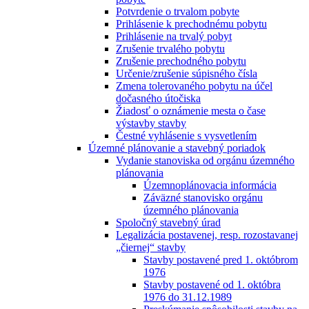
Potvrdenie o trvalom pobyte
Prihlásenie k prechodnému pobytu
Prihlásenie na trvalý pobyt
Zrušenie trvalého pobytu
Zrušenie prechodného pobytu
Určenie/zrušenie súpisného čísla
Zmena tolerovaného pobytu na účel
dočasného útočiska
Žiadosť o oznámenie mesta o čase
výstavby stavby
Čestné vyhlásenie s vysvetlením
Územné plánovanie a stavebný poriadok
Vydanie stanoviska od orgánu územného
plánovania
Územnoplánovacia informácia
Záväzné stanovisko orgánu
územného plánovania
Spoločný stavebný úrad
Legalizácia postavenej, resp. rozostavanej
„čiernej“ stavby
Stavby postavené pred 1. októbrom
1976
Stavby postavené od 1. októbra
1976 do 31.12.1989