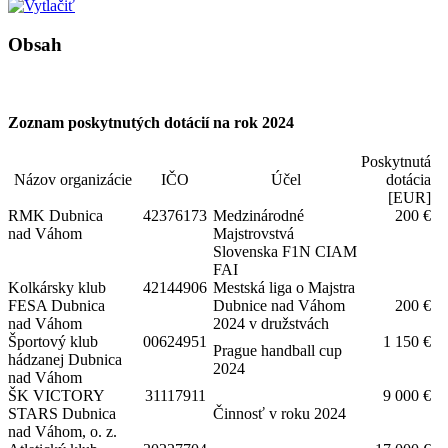
Obsah
Zoznam poskytnutých dotácií na rok 2024
Poskytnutá
Názov organizácie
IČO
Účel
dotácia
[EUR]
RMK Dubnica
42376173
Medzinárodné
200 €
nad Váhom
Majstrovstvá
Slovenska F1N CIAM
FAI
Kolkársky klub
42144906
Mestská liga o Majstra
FESA Dubnica
Dubnice nad Váhom
200 €
nad Váhom
2024 v družstvách
Športový klub
00624951
1 150 €
Prague handball cup
hádzanej Dubnica
2024
nad Váhom
ŠK VICTORY
31117911
9 000 €
STARS Dubnica
Činnosť v roku 2024
nad Váhom, o. z.