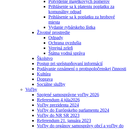
Potvrdenie majetkových pomerov
Prihlásenie sa k plateniu poplatku za
komunálny odpad
Prihlásenie sa k poplatku za hrobové
miesta
Vydanie rybárskeho lístka
Životné prostredie
Odpady
Ochrana ovzdušia
Verejná zeleň
Štátna vodná správa
Školstvo
Postup pri sprístupňovaní informácií
Podávanie oznámení o protispoločenskej činnosti
Kultúra
Doprava
Sociálne služby
Voľby
Spojené samosprávne voľby 2026
Referendum 4.júla2026
Voľby prezidenta 2024
Voľby do Európskeho parlamentu 2024
Voľby do NR SR 2023
Referendum 21. januára 2023
Voľby do orgánov samosprávy obcí a voľby do