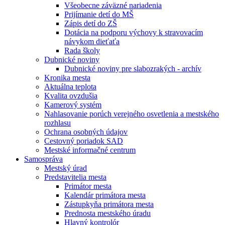
Všeobecne záväzné nariadenia
Prijímanie detí do MŠ
Zápis detí do ZŠ
Dotácia na podporu výchovy k stravovacím
návykom dieťaťa
Rada školy
Dubnické noviny
Dubnické noviny pre slabozrakých - archív
Kronika mesta
Aktuálna teplota
Kvalita ovzdušia
Kamerový systém
Nahlasovanie porúch verejného osvetlenia a mestského
rozhlasu
Ochrana osobných údajov
Cestovný poriadok SAD
Mestské informačné centrum
Samospráva
Mestský úrad
Predstavitelia mesta
Primátor mesta
Kalendár primátora mesta
Zástupkyňa primátora mesta
Prednosta mestského úradu
Hlavný kontrolór