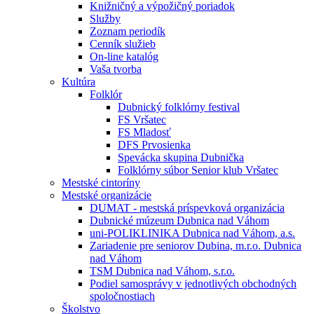
Knižničný a výpožičný poriadok
Služby
Zoznam periodík
Cenník služieb
On-line katalóg
Vaša tvorba
Kultúra
Folklór
Dubnický folklórny festival
FS Vršatec
FS Mladosť
DFS Prvosienka
Spevácka skupina Dubnička
Folklórny súbor Senior klub Vršatec
Mestské cintoríny
Mestské organizácie
DUMAT - mestská príspevková organizácia
Dubnické múzeum Dubnica nad Váhom
uni-POLIKLINIKA Dubnica nad Váhom, a.s.
Zariadenie pre seniorov Dubina, m.r.o. Dubnica
nad Váhom
TSM Dubnica nad Váhom, s.r.o.
Podiel samosprávy v jednotlivých obchodných
spoločnostiach
Školstvo