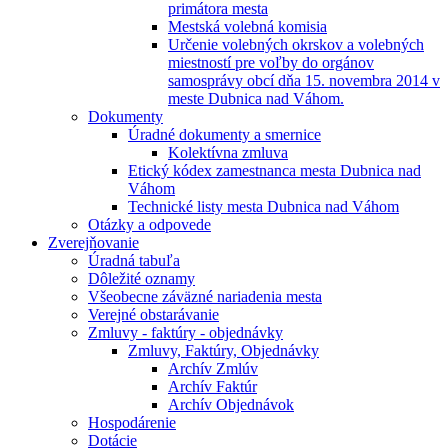
primátora mesta
Mestská volebná komisia
Určenie volebných okrskov a volebných
miestností pre voľby do orgánov
samosprávy obcí dňa 15. novembra 2014 v
meste Dubnica nad Váhom.
Dokumenty
Úradné dokumenty a smernice
Kolektívna zmluva
Etický kódex zamestnanca mesta Dubnica nad
Váhom
Technické listy mesta Dubnica nad Váhom
Otázky a odpovede
Zverejňovanie
Úradná tabuľa
Dôležité oznamy
Všeobecne záväzné nariadenia mesta
Verejné obstarávanie
Zmluvy - faktúry - objednávky
Zmluvy, Faktúry, Objednávky
Archív Zmlúv
Archív Faktúr
Archív Objednávok
Hospodárenie
Dotácie