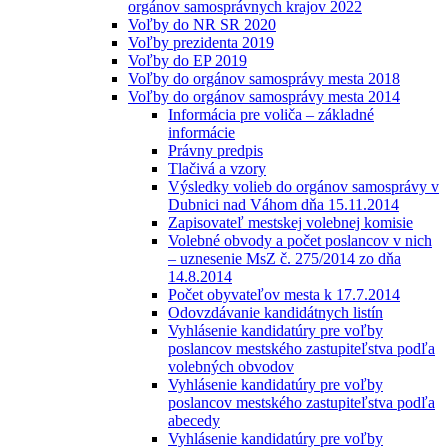
orgánov samosprávnych krajov 2022
Voľby do NR SR 2020
Voľby prezidenta 2019
Voľby do EP 2019
Voľby do orgánov samosprávy mesta 2018
Voľby do orgánov samosprávy mesta 2014
Informácia pre voliča – základné
informácie
Právny predpis
Tlačivá a vzory
Výsledky volieb do orgánov samosprávy v
Dubnici nad Váhom dňa 15.11.2014
Zapisovateľ mestskej volebnej komisie
Volebné obvody a počet poslancov v nich
– uznesenie MsZ č. 275/2014 zo dňa
14.8.2014
Počet obyvateľov mesta k 17.7.2014
Odovzdávanie kandidátnych listín
Vyhlásenie kandidatúry pre voľby
poslancov mestského zastupiteľstva podľa
volebných obvodov
Vyhlásenie kandidatúry pre voľby
poslancov mestského zastupiteľstva podľa
abecedy
Vyhlásenie kandidatúry pre voľby