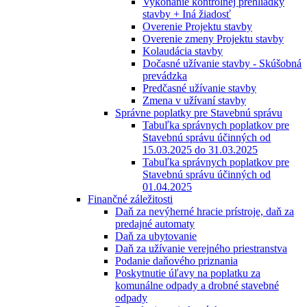
Vykonanie kontrolnej prehliadky
stavby + Iná žiadosť
Overenie Projektu stavby
Overenie zmeny Projektu stavby
Kolaudácia stavby
Dočasné užívanie stavby - Skúšobná
prevádzka
Predčasné užívanie stavby
Zmena v užívaní stavby
Správne poplatky pre Stavebnú správu
Tabuľka správnych poplatkov pre
Stavebnú správu účinných od
15.03.2025 do 31.03.2025
Tabuľka správnych poplatkov pre
Stavebnú správu účinných od
01.04.2025
Finančné záležitosti
Daň za nevýherné hracie prístroje, daň za
predajné automaty
Daň za ubytovanie
Daň za užívanie verejného priestranstva
Podanie daňového priznania
Poskytnutie úľavy na poplatku za
komunálne odpady a drobné stavebné
odpady