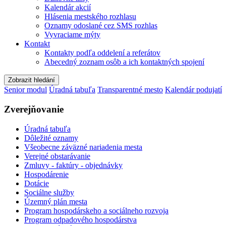
Kalendár akcií
Hlásenia mestského rozhlasu
Oznamy odoslané cez SMS rozhlas
Vyvraciame mýty
Kontakt
Kontakty podľa oddelení a referátov
Abecedný zoznam osôb a ich kontaktných spojení
Zobrazit hledání
Senior modul
Úradná tabuľa
Transparentné mesto
Kalendár podujatí
Zverejňovanie
Úradná tabuľa
Dôležité oznamy
Všeobecne záväzné nariadenia mesta
Verejné obstarávanie
Zmluvy - faktúry - objednávky
Hospodárenie
Dotácie
Sociálne služby
Územný plán mesta
Program hospodárskeho a sociálneho rozvoja
Program odpadového hospodárstva