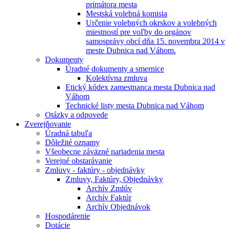
primátora mesta
Mestská volebná komisia
Určenie volebných okrskov a volebných
miestností pre voľby do orgánov
samosprávy obcí dňa 15. novembra 2014 v
meste Dubnica nad Váhom.
Dokumenty
Úradné dokumenty a smernice
Kolektívna zmluva
Etický kódex zamestnanca mesta Dubnica nad
Váhom
Technické listy mesta Dubnica nad Váhom
Otázky a odpovede
Zverejňovanie
Úradná tabuľa
Dôležité oznamy
Všeobecne záväzné nariadenia mesta
Verejné obstarávanie
Zmluvy - faktúry - objednávky
Zmluvy, Faktúry, Objednávky
Archív Zmlúv
Archív Faktúr
Archív Objednávok
Hospodárenie
Dotácie