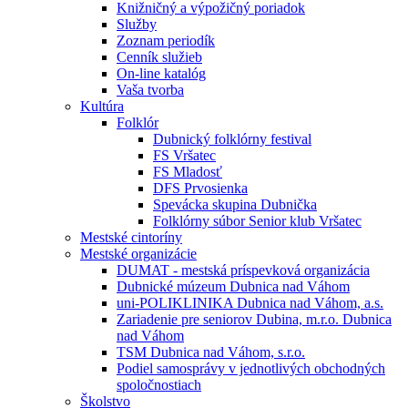
Knižničný a výpožičný poriadok
Služby
Zoznam periodík
Cenník služieb
On-line katalóg
Vaša tvorba
Kultúra
Folklór
Dubnický folklórny festival
FS Vršatec
FS Mladosť
DFS Prvosienka
Spevácka skupina Dubnička
Folklórny súbor Senior klub Vršatec
Mestské cintoríny
Mestské organizácie
DUMAT - mestská príspevková organizácia
Dubnické múzeum Dubnica nad Váhom
uni-POLIKLINIKA Dubnica nad Váhom, a.s.
Zariadenie pre seniorov Dubina, m.r.o. Dubnica
nad Váhom
TSM Dubnica nad Váhom, s.r.o.
Podiel samosprávy v jednotlivých obchodných
spoločnostiach
Školstvo