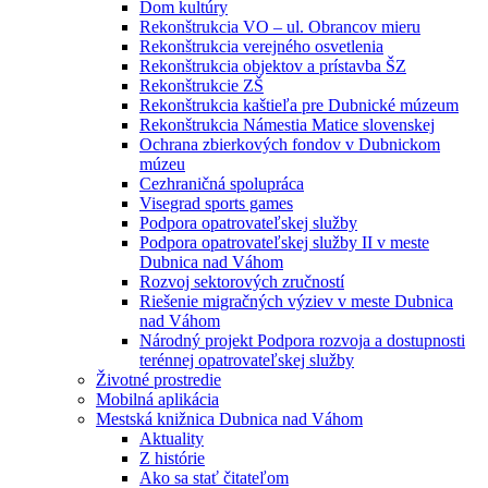
Dom kultúry
Rekonštrukcia VO – ul. Obrancov mieru
Rekonštrukcia verejného osvetlenia
Rekonštrukcia objektov a prístavba ŠZ
Rekonštrukcie ZŠ
Rekonštrukcia kaštieľa pre Dubnické múzeum
Rekonštrukcia Námestia Matice slovenskej
Ochrana zbierkových fondov v Dubnickom
múzeu
Cezhraničná spolupráca
Visegrad sports games
Podpora opatrovateľskej služby
Podpora opatrovateľskej služby II v meste
Dubnica nad Váhom
Rozvoj sektorových zručností
Riešenie migračných výziev v meste Dubnica
nad Váhom
Národný projekt Podpora rozvoja a dostupnosti
terénnej opatrovateľskej služby
Životné prostredie
Mobilná aplikácia
Mestská knižnica Dubnica nad Váhom
Aktuality
Z histórie
Ako sa stať čitateľom