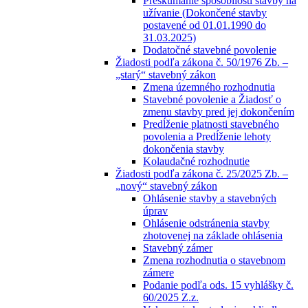
Preskúmanie spôsobilosti stavby na
užívanie (Dokončené stavby
postavené od 01.01.1990 do
31.03.2025)
Dodatočné stavebné povolenie
Žiadosti podľa zákona č. 50/1976 Zb. –
„starý“ stavebný zákon
Zmena územného rozhodnutia
Stavebné povolenie a Žiadosť o
zmenu stavby pred jej dokončením
Predĺženie platnosti stavebného
povolenia a Predĺženie lehoty
dokončenia stavby
Kolaudačné rozhodnutie
Žiadosti podľa zákona č. 25/2025 Zb. –
„nový“ stavebný zákon
Ohlásenie stavby a stavebných
úprav
Ohlásenie odstránenia stavby
zhotovenej na základe ohlásenia
Stavebný zámer
Zmena rozhodnutia o stavebnom
zámere
Podanie podľa ods. 15 vyhlášky č.
60/2025 Z.z.