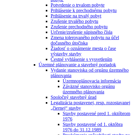
Potvrdenie o trvalom pobyte
Prihlásenie k prechodnému pobytu
Prihlásenie na trvalý pobyt
Zrušenie trvalého pobytu
Zrušenie prechodného pobytu
Určenie/zrušenie súpisného čísla
Zmena tolerovaného pobytu na účel
dočasného útočiska
Žiadosť o oznámenie mesta o čase
výstavby stavby
Čestné vyhlásenie s vysvetlením
Územné plánovanie a stavebný poriadok
Vydanie stanoviska od orgánu územného
plánovania
Územnoplánovacia informácia
Záväzné stanovisko orgánu
územného plánovania
Spoločný stavebný úrad
Legalizácia postavenej, resp. rozostavanej
„čiernej“ stavby
Stavby postavené pred 1. októbrom
1976
Stavby postavené od 1. októbra
1976 do 31.12.1989