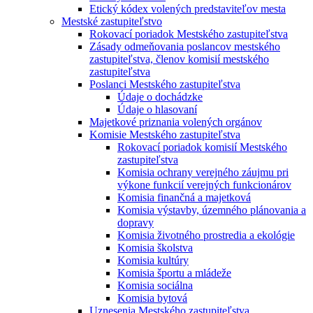
Etický kódex volených predstaviteľov mesta
Mestské zastupiteľstvo
Rokovací poriadok Mestského zastupiteľstva
Zásady odmeňovania poslancov mestského
zastupiteľstva, členov komisií mestského
zastupiteľstva
Poslanci Mestského zastupiteľstva
Údaje o dochádzke
Údaje o hlasovaní
Majetkové priznania volených orgánov
Komisie Mestského zastupiteľstva
Rokovací poriadok komisií Mestského
zastupiteľstva
Komisia ochrany verejného záujmu pri
výkone funkcií verejných funkcionárov
Komisia finančná a majetková
Komisia výstavby, územného plánovania a
dopravy
Komisia životného prostredia a ekológie
Komisia školstva
Komisia kultúry
Komisia športu a mládeže
Komisia sociálna
Komisia bytová
Uznesenia Mestského zastupiteľstva