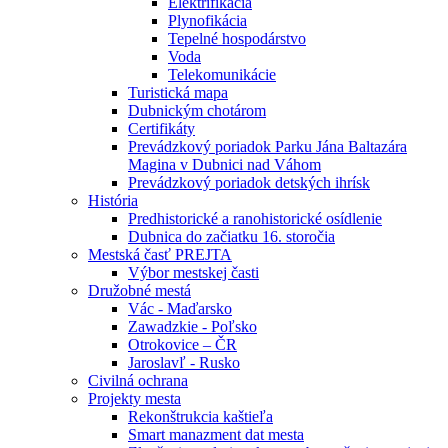
Elektrifikácia
Plynofikácia
Tepelné hospodárstvo
Voda
Telekomunikácie
Turistická mapa
Dubnickým chotárom
Certifikáty
Prevádzkový poriadok Parku Jána Baltazára
Magina v Dubnici nad Váhom
Prevádzkový poriadok detských ihrísk
História
Predhistorické a ranohistorické osídlenie
Dubnica do začiatku 16. storočia
Mestská časť PREJTA
Výbor mestskej časti
Družobné mestá
Vác - Maďarsko
Zawadzkie - Poľsko
Otrokovice – ČR
Jaroslavľ - Rusko
Civilná ochrana
Projekty mesta
Rekonštrukcia kaštieľa
Smart manazment dat mesta