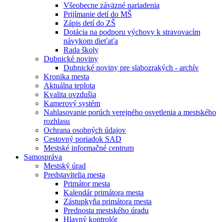
Všeobecne záväzné nariadenia
Prijímanie detí do MŠ
Zápis detí do ZŠ
Dotácia na podporu výchovy k stravovacím
návykom dieťaťa
Rada školy
Dubnické noviny
Dubnické noviny pre slabozrakých - archív
Kronika mesta
Aktuálna teplota
Kvalita ovzdušia
Kamerový systém
Nahlasovanie porúch verejného osvetlenia a mestského
rozhlasu
Ochrana osobných údajov
Cestovný poriadok SAD
Mestské informačné centrum
Samospráva
Mestský úrad
Predstavitelia mesta
Primátor mesta
Kalendár primátora mesta
Zástupkyňa primátora mesta
Prednosta mestského úradu
Hlavný kontrolór