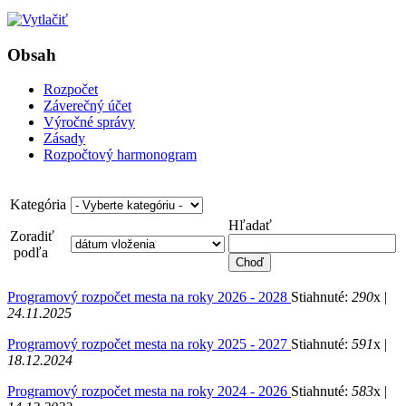
Obsah
Rozpočet
Záverečný účet
Výročné správy
Zásady
Rozpočtový harmonogram
Kategória
Hľadať
Zoradiť
podľa
Programový rozpočet mesta na roky 2026 - 2028
Stiahnuté:
290
x |
24.11.2025
Programový rozpočet mesta na roky 2025 - 2027
Stiahnuté:
591
x |
18.12.2024
Programový rozpočet mesta na roky 2024 - 2026
Stiahnuté:
583
x |