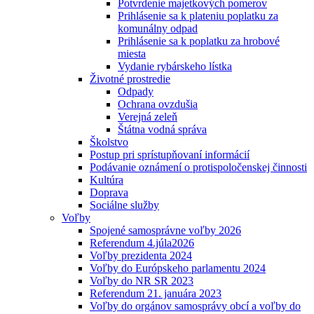
Potvrdenie majetkových pomerov
Prihlásenie sa k plateniu poplatku za
komunálny odpad
Prihlásenie sa k poplatku za hrobové
miesta
Vydanie rybárskeho lístka
Životné prostredie
Odpady
Ochrana ovzdušia
Verejná zeleň
Štátna vodná správa
Školstvo
Postup pri sprístupňovaní informácií
Podávanie oznámení o protispoločenskej činnosti
Kultúra
Doprava
Sociálne služby
Voľby
Spojené samosprávne voľby 2026
Referendum 4.júla2026
Voľby prezidenta 2024
Voľby do Európskeho parlamentu 2024
Voľby do NR SR 2023
Referendum 21. januára 2023
Voľby do orgánov samosprávy obcí a voľby do