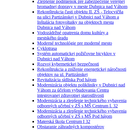
Zlepšenie podmienok pre zabezpečenie verejnej
hromadnej dopravy v meste Dubnica nad Váhom
Rekonštrukcia časti objektu II. ZŠ - Telocvičňa
na ulici Partizánskej v Dubnici nad Váhom a
Inštalácia fotovoltaiky na objektoch mesta
Dubnica nad Váhom
Vodozádržné opatrenia domu kultúry a
mestského úradu
Moderné technológie pre moderné mesto
Cyklotrasa
Systém automatickej požičovne bicyklov v
Dubnici nad Váhom
Rozvoj kybernetickej bezpečnosti
Rekonštrukcia a zníženie energetickej náročnosti
objektov na ul. Partizánskej
Revitalizácia sídliska Pod hájom
Modernizácia objektu polikliniky v Dubnici nad
Váhom za účelom vybudovania Centra
integrovanej zdravotnej starostlivosti
Modernizácia a zlepšenie technického vybavenia
odborných učební v ZŠ s MŠ Centrum I. 32
Modernizácia a zlepšenie technického vybavenia
odborných učební v ZŠ s MŠ Pod hájom
Materská škola Centrum I 32
Obstaranie záhradných kompostérov