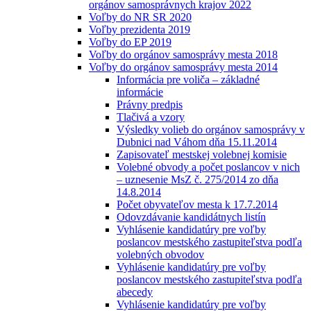
orgánov samosprávnych krajov 2022
Voľby do NR SR 2020
Voľby prezidenta 2019
Voľby do EP 2019
Voľby do orgánov samosprávy mesta 2018
Voľby do orgánov samosprávy mesta 2014
Informácia pre voliča – základné
informácie
Právny predpis
Tlačivá a vzory
Výsledky volieb do orgánov samosprávy v
Dubnici nad Váhom dňa 15.11.2014
Zapisovateľ mestskej volebnej komisie
Volebné obvody a počet poslancov v nich
– uznesenie MsZ č. 275/2014 zo dňa
14.8.2014
Počet obyvateľov mesta k 17.7.2014
Odovzdávanie kandidátnych listín
Vyhlásenie kandidatúry pre voľby
poslancov mestského zastupiteľstva podľa
volebných obvodov
Vyhlásenie kandidatúry pre voľby
poslancov mestského zastupiteľstva podľa
abecedy
Vyhlásenie kandidatúry pre voľby