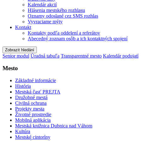
Kalendár akcií
Hlásenia mestského rozhlasu
Oznamy odoslané cez SMS rozhlas
Vyvraciame mýty
Kontakt
Kontakty podľa oddelení a referátov
Abecedný zoznam osôb a ich kontaktných spojení
Zobrazit hledání
Senior modul
Úradná tabuľa
Transparentné mesto
Kalendár podujatí
Mesto
Základné informácie
História
Mestská časť PREJTA
Družobné mestá
Civilná ochrana
Projekty mesta
Životné prostredie
Mobilná aplikácia
Mestská knižnica Dubnica nad Váhom
Kultúra
Mestské cintoríny