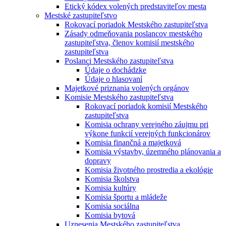
Etický kódex volených predstaviteľov mesta
Mestské zastupiteľstvo
Rokovací poriadok Mestského zastupiteľstva
Zásady odmeňovania poslancov mestského
zastupiteľstva, členov komisií mestského
zastupiteľstva
Poslanci Mestského zastupiteľstva
Údaje o dochádzke
Údaje o hlasovaní
Majetkové priznania volených orgánov
Komisie Mestského zastupiteľstva
Rokovací poriadok komisií Mestského
zastupiteľstva
Komisia ochrany verejného záujmu pri
výkone funkcií verejných funkcionárov
Komisia finančná a majetková
Komisia výstavby, územného plánovania a
dopravy
Komisia životného prostredia a ekológie
Komisia školstva
Komisia kultúry
Komisia športu a mládeže
Komisia sociálna
Komisia bytová
Uznesenia Mestského zastupiteľstva