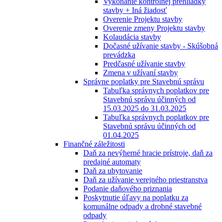
Vykonanie kontrolnej prehliadky
stavby + Iná žiadosť
Overenie Projektu stavby
Overenie zmeny Projektu stavby
Kolaudácia stavby
Dočasné užívanie stavby - Skúšobná
prevádzka
Predčasné užívanie stavby
Zmena v užívaní stavby
Správne poplatky pre Stavebnú správu
Tabuľka správnych poplatkov pre
Stavebnú správu účinných od
15.03.2025 do 31.03.2025
Tabuľka správnych poplatkov pre
Stavebnú správu účinných od
01.04.2025
Finančné záležitosti
Daň za nevýherné hracie prístroje, daň za
predajné automaty
Daň za ubytovanie
Daň za užívanie verejného priestranstva
Podanie daňového priznania
Poskytnutie úľavy na poplatku za
komunálne odpady a drobné stavebné
odpady