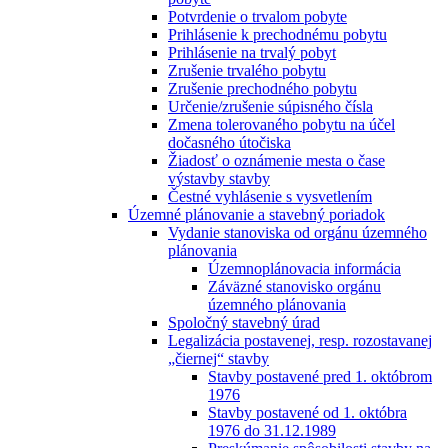
Potvrdenie o trvalom pobyte
Prihlásenie k prechodnému pobytu
Prihlásenie na trvalý pobyt
Zrušenie trvalého pobytu
Zrušenie prechodného pobytu
Určenie/zrušenie súpisného čísla
Zmena tolerovaného pobytu na účel
dočasného útočiska
Žiadosť o oznámenie mesta o čase
výstavby stavby
Čestné vyhlásenie s vysvetlením
Územné plánovanie a stavebný poriadok
Vydanie stanoviska od orgánu územného
plánovania
Územnoplánovacia informácia
Záväzné stanovisko orgánu
územného plánovania
Spoločný stavebný úrad
Legalizácia postavenej, resp. rozostavanej
„čiernej“ stavby
Stavby postavené pred 1. októbrom
1976
Stavby postavené od 1. októbra
1976 do 31.12.1989