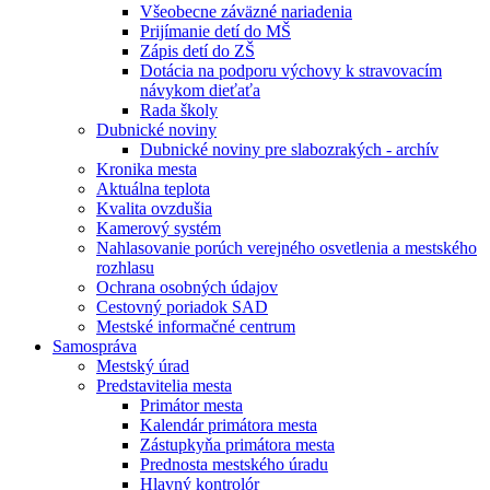
Všeobecne záväzné nariadenia
Prijímanie detí do MŠ
Zápis detí do ZŠ
Dotácia na podporu výchovy k stravovacím
návykom dieťaťa
Rada školy
Dubnické noviny
Dubnické noviny pre slabozrakých - archív
Kronika mesta
Aktuálna teplota
Kvalita ovzdušia
Kamerový systém
Nahlasovanie porúch verejného osvetlenia a mestského
rozhlasu
Ochrana osobných údajov
Cestovný poriadok SAD
Mestské informačné centrum
Samospráva
Mestský úrad
Predstavitelia mesta
Primátor mesta
Kalendár primátora mesta
Zástupkyňa primátora mesta
Prednosta mestského úradu
Hlavný kontrolór