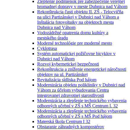
Zlepšenie podmienok pre zabezpečenie verejnej
hromadnej dopravy v meste Dubnica nad Váhom
Rekonštrukcia časti objektu II. ZŠ - Telocvičňa
na ulici Partizánskej v Dubnici nad Váhom a
Inštalácia fotovoltaiky na objektoch mesta
Dubnica nad Váhom
Vodozádržné opatrenia domu kultúry a
mestského úradu
Moderné technológie pre moderné mesto
Cyklotrasa
Systém automatickej požičovne bicyklov v
Dubnici nad Váhom
Rozvoj kybernetickej bezpečnosti
Rekonštrukcia a zníženie energetickej náročnosti
objektov na ul. Partizánskej
Revitalizácia sídliska Pod hájom
Modernizácia objektu polikliniky v Dubnici nad
Váhom za účelom vybudovania Centra
integrovanej zdravotnej starostlivosti
Modernizácia a zlepšenie technického vybavenia
odborných učební v ZŠ s MŠ Centrum I. 32
Modernizácia a zlepšenie technického vybavenia
odborných učební v ZŠ s MŠ Pod hájom
Materská škola Centrum I 32
Obstaranie záhradných kompostérov