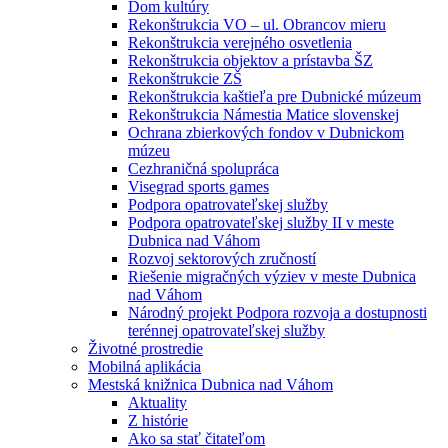
Dom kultúry
Rekonštrukcia VO – ul. Obrancov mieru
Rekonštrukcia verejného osvetlenia
Rekonštrukcia objektov a prístavba ŠZ
Rekonštrukcie ZŠ
Rekonštrukcia kaštieľa pre Dubnické múzeum
Rekonštrukcia Námestia Matice slovenskej
Ochrana zbierkových fondov v Dubnickom
múzeu
Cezhraničná spolupráca
Visegrad sports games
Podpora opatrovateľskej služby
Podpora opatrovateľskej služby II v meste
Dubnica nad Váhom
Rozvoj sektorových zručností
Riešenie migračných výziev v meste Dubnica
nad Váhom
Národný projekt Podpora rozvoja a dostupnosti
terénnej opatrovateľskej služby
Životné prostredie
Mobilná aplikácia
Mestská knižnica Dubnica nad Váhom
Aktuality
Z histórie
Ako sa stať čitateľom