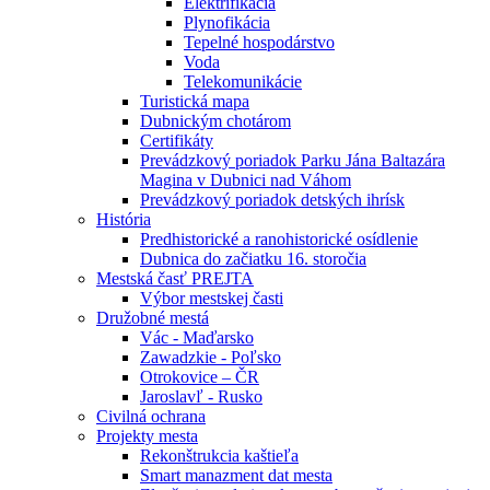
Elektrifikácia
Plynofikácia
Tepelné hospodárstvo
Voda
Telekomunikácie
Turistická mapa
Dubnickým chotárom
Certifikáty
Prevádzkový poriadok Parku Jána Baltazára
Magina v Dubnici nad Váhom
Prevádzkový poriadok detských ihrísk
História
Predhistorické a ranohistorické osídlenie
Dubnica do začiatku 16. storočia
Mestská časť PREJTA
Výbor mestskej časti
Družobné mestá
Vác - Maďarsko
Zawadzkie - Poľsko
Otrokovice – ČR
Jaroslavľ - Rusko
Civilná ochrana
Projekty mesta
Rekonštrukcia kaštieľa
Smart manazment dat mesta