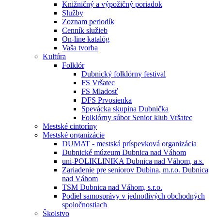
Knižničný a výpožičný poriadok
Služby
Zoznam periodík
Cenník služieb
On-line katalóg
Vaša tvorba
Kultúra
Folklór
Dubnický folklórny festival
FS Vršatec
FS Mladosť
DFS Prvosienka
Spevácka skupina Dubnička
Folklórny súbor Senior klub Vršatec
Mestské cintoríny
Mestské organizácie
DUMAT - mestská príspevková organizácia
Dubnické múzeum Dubnica nad Váhom
uni-POLIKLINIKA Dubnica nad Váhom, a.s.
Zariadenie pre seniorov Dubina, m.r.o. Dubnica
nad Váhom
TSM Dubnica nad Váhom, s.r.o.
Podiel samosprávy v jednotlivých obchodných
spoločnostiach
Školstvo