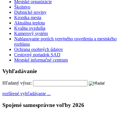
Mestské organizácie
Školstvo
Dubnické noviny
Kronika mesta
Aktuálna teplota
Kvalita ovzdušia
Kamerový systém
Nahlasovanie porúch verejného osvetlenia a mestského
rozhlasu
Ochrana osobných údajov
Cestovný poriadok SAD
Mestské informačné centrum
Vyhľadávanie
Hľadaný výraz:
rozšírené vyhľadávanie ...
Spojené samosprávne voľby 2026