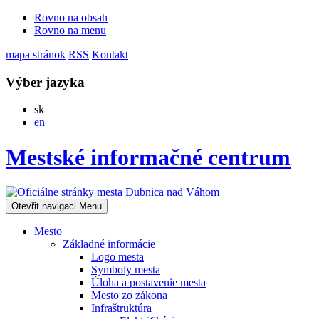
Rovno na obsah
Rovno na menu
mapa stránok
RSS
Kontakt
Výber jazyka
Slovensky
sk
English
en
Mestské informačné centrum
Otevřit navigaci
Menu
Mesto
Základné informácie
Logo mesta
Symboly mesta
Úloha a postavenie mesta
Mesto zo zákona
Infraštruktúra