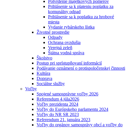
Potvrdenie majetkových pomerov
Prihlásenie sa k plateniu poplatku za
komunálny odpad
Prihlásenie sa k poplatku za hrobové
miesta
Vydanie rybárskeho lístka
Životné prostredie
Odpady
Ochrana ovzdušia
Verejná zeleň
Štátna vodná správa
Školstvo
Postup pri sprístupňovaní informácií
Podávanie oznámení o protispoločenskej činnosti
Kultúra
Doprava
Sociálne služby
Voľby
Spojené samosprávne voľby 2026
Referendum 4.júla2026
Voľby prezidenta 2024
Voľby do Európskeho parlamentu 2024
Voľby do NR SR 2023
Referendum 21. januára 2023
Voľby do orgánov samosprávy obcí a voľby do