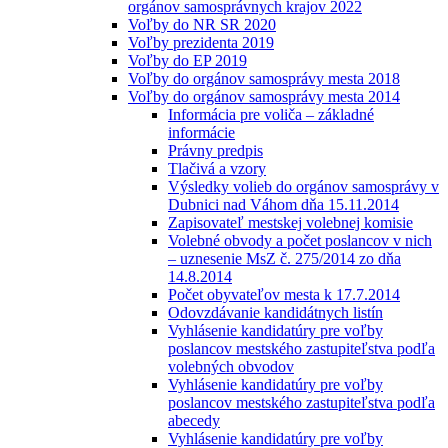
orgánov samosprávnych krajov 2022
Voľby do NR SR 2020
Voľby prezidenta 2019
Voľby do EP 2019
Voľby do orgánov samosprávy mesta 2018
Voľby do orgánov samosprávy mesta 2014
Informácia pre voliča – základné
informácie
Právny predpis
Tlačivá a vzory
Výsledky volieb do orgánov samosprávy v
Dubnici nad Váhom dňa 15.11.2014
Zapisovateľ mestskej volebnej komisie
Volebné obvody a počet poslancov v nich
– uznesenie MsZ č. 275/2014 zo dňa
14.8.2014
Počet obyvateľov mesta k 17.7.2014
Odovzdávanie kandidátnych listín
Vyhlásenie kandidatúry pre voľby
poslancov mestského zastupiteľstva podľa
volebných obvodov
Vyhlásenie kandidatúry pre voľby
poslancov mestského zastupiteľstva podľa
abecedy
Vyhlásenie kandidatúry pre voľby