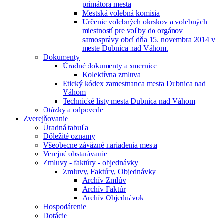
primátora mesta
Mestská volebná komisia
Určenie volebných okrskov a volebných
miestností pre voľby do orgánov
samosprávy obcí dňa 15. novembra 2014 v
meste Dubnica nad Váhom.
Dokumenty
Úradné dokumenty a smernice
Kolektívna zmluva
Etický kódex zamestnanca mesta Dubnica nad
Váhom
Technické listy mesta Dubnica nad Váhom
Otázky a odpovede
Zverejňovanie
Úradná tabuľa
Dôležité oznamy
Všeobecne záväzné nariadenia mesta
Verejné obstarávanie
Zmluvy - faktúry - objednávky
Zmluvy, Faktúry, Objednávky
Archív Zmlúv
Archív Faktúr
Archív Objednávok
Hospodárenie
Dotácie