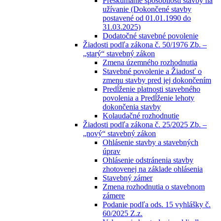
Preskúmanie spôsobilosti stavby na
užívanie (Dokončené stavby
postavené od 01.01.1990 do
31.03.2025)
Dodatočné stavebné povolenie
Žiadosti podľa zákona č. 50/1976 Zb. –
„starý“ stavebný zákon
Zmena územného rozhodnutia
Stavebné povolenie a Žiadosť o
zmenu stavby pred jej dokončením
Predĺženie platnosti stavebného
povolenia a Predĺženie lehoty
dokončenia stavby
Kolaudačné rozhodnutie
Žiadosti podľa zákona č. 25/2025 Zb. –
„nový“ stavebný zákon
Ohlásenie stavby a stavebných
úprav
Ohlásenie odstránenia stavby
zhotovenej na základe ohlásenia
Stavebný zámer
Zmena rozhodnutia o stavebnom
zámere
Podanie podľa ods. 15 vyhlášky č.
60/2025 Z.z.