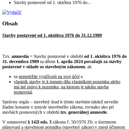
Stavby postavené od 1. októbra 1976 do...
Obsah
Stavby postavené od 1. októbra 1976 do 31.12.1989
Tzv.
amnestia
= Stavby postavené v období
od 1. októbra 1976 do
31. decembra 1989
sa dňom
1. apríla 2024 považujú za stavby
postavené v súlade so stavebným zákonom
, ak
sa
nepretržite využívajú na svoj účel
a
vlastník stavby je k tomuto dňu vlastníkom pozemku alebo
má iné právo k pozemku, na ktorom je takáto stavba
postavená
.
Správny orgán – stavebný úrad k týmto stavbám taktiež nevedie
žiadne konanie v zmysle stavebného zákona, rovnako ako pri
stavbách postavených v období
tzv. generálnej amnestie
.
V ustanovení
§ 142l ods. 3
zákona č. 50/1976 Zb. o územnom
plánovaní a stavebnom poriadku (stavebný zákon) v znení účinnom