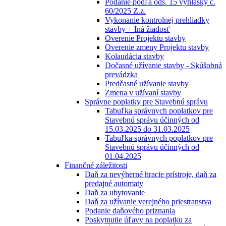
Podanie podľa ods. 15 vyhlášky č.
60/2025 Z.z.
Vykonanie kontrolnej prehliadky
stavby + Iná žiadosť
Overenie Projektu stavby
Overenie zmeny Projektu stavby
Kolaudácia stavby
Dočasné užívanie stavby - Skúšobná
prevádzka
Predčasné užívanie stavby
Zmena v užívaní stavby
Správne poplatky pre Stavebnú správu
Tabuľka správnych poplatkov pre
Stavebnú správu účinných od
15.03.2025 do 31.03.2025
Tabuľka správnych poplatkov pre
Stavebnú správu účinných od
01.04.2025
Finančné záležitosti
Daň za nevýherné hracie prístroje, daň za
predajné automaty
Daň za ubytovanie
Daň za užívanie verejného priestranstva
Podanie daňového priznania
Poskytnutie úľavy na poplatku za