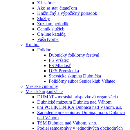
Z histórie
Ako sa stať čitateľom
Knižničný a výpožičný poriadok
Služby
Zoznam periodík
Cenník služieb
On-line katalóg
Vaša tvorba
Kultúra
Folklór
Dubnický folklórny festival
FS Vršatec
FS Mladosť
DFS Prvosienka
Spevácka skupina Dubnička
Folklórny súbor Senior klub Vršatec
Mestské cintoríny
Mestské organizácie
DUMAT - mestská príspevková organizácia
Dubnické múzeum Dubnica nad Váhom
uni-POLIKLINIKA Dubnica nad Váhom, a.s.
Zariadenie pre seniorov Dubina, m.r.o. Dubnica
nad Váhom
TSM Dubnica nad Váhom, s.r.o.
Podiel samosprávy v jednotlivých obchodných