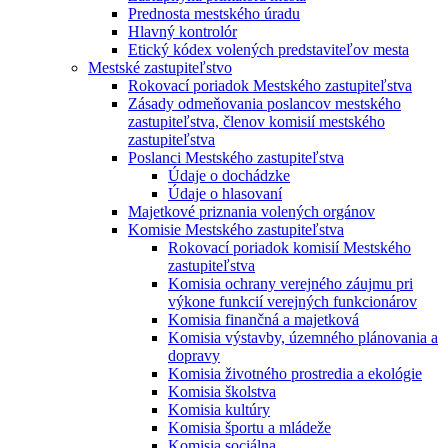
Prednosta mestského úradu
Hlavný kontrolór
Etický kódex volených predstaviteľov mesta
Mestské zastupiteľstvo
Rokovací poriadok Mestského zastupiteľstva
Zásady odmeňovania poslancov mestského
zastupiteľstva, členov komisií mestského
zastupiteľstva
Poslanci Mestského zastupiteľstva
Údaje o dochádzke
Údaje o hlasovaní
Majetkové priznania volených orgánov
Komisie Mestského zastupiteľstva
Rokovací poriadok komisií Mestského
zastupiteľstva
Komisia ochrany verejného záujmu pri
výkone funkcií verejných funkcionárov
Komisia finančná a majetková
Komisia výstavby, územného plánovania a
dopravy
Komisia životného prostredia a ekológie
Komisia školstva
Komisia kultúry
Komisia športu a mládeže
Komisia sociálna