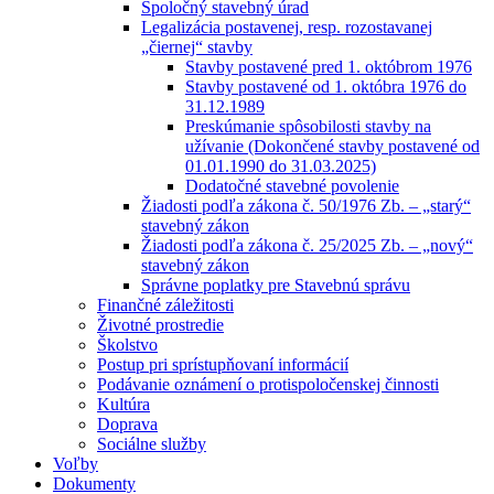
Spoločný stavebný úrad
Legalizácia postavenej, resp. rozostavanej
„čiernej“ stavby
Stavby postavené pred 1. októbrom 1976
Stavby postavené od 1. októbra 1976 do
31.12.1989
Preskúmanie spôsobilosti stavby na
užívanie (Dokončené stavby postavené od
01.01.1990 do 31.03.2025)
Dodatočné stavebné povolenie
Žiadosti podľa zákona č. 50/1976 Zb. – „starý“
stavebný zákon
Žiadosti podľa zákona č. 25/2025 Zb. – „nový“
stavebný zákon
Správne poplatky pre Stavebnú správu
Finančné záležitosti
Životné prostredie
Školstvo
Postup pri sprístupňovaní informácií
Podávanie oznámení o protispoločenskej činnosti
Kultúra
Doprava
Sociálne služby
Voľby
Dokumenty