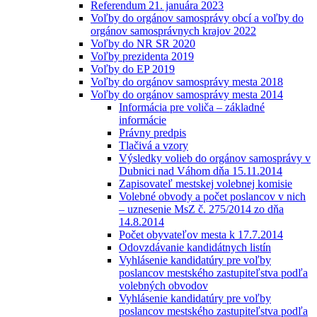
Referendum 21. januára 2023
Voľby do orgánov samosprávy obcí a voľby do
orgánov samosprávnych krajov 2022
Voľby do NR SR 2020
Voľby prezidenta 2019
Voľby do EP 2019
Voľby do orgánov samosprávy mesta 2018
Voľby do orgánov samosprávy mesta 2014
Informácia pre voliča – základné
informácie
Právny predpis
Tlačivá a vzory
Výsledky volieb do orgánov samosprávy v
Dubnici nad Váhom dňa 15.11.2014
Zapisovateľ mestskej volebnej komisie
Volebné obvody a počet poslancov v nich
– uznesenie MsZ č. 275/2014 zo dňa
14.8.2014
Počet obyvateľov mesta k 17.7.2014
Odovzdávanie kandidátnych listín
Vyhlásenie kandidatúry pre voľby
poslancov mestského zastupiteľstva podľa
volebných obvodov
Vyhlásenie kandidatúry pre voľby
poslancov mestského zastupiteľstva podľa