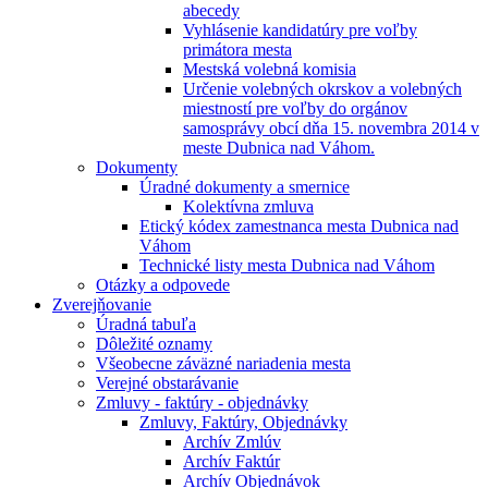
abecedy
Vyhlásenie kandidatúry pre voľby
primátora mesta
Mestská volebná komisia
Určenie volebných okrskov a volebných
miestností pre voľby do orgánov
samosprávy obcí dňa 15. novembra 2014 v
meste Dubnica nad Váhom.
Dokumenty
Úradné dokumenty a smernice
Kolektívna zmluva
Etický kódex zamestnanca mesta Dubnica nad
Váhom
Technické listy mesta Dubnica nad Váhom
Otázky a odpovede
Zverejňovanie
Úradná tabuľa
Dôležité oznamy
Všeobecne záväzné nariadenia mesta
Verejné obstarávanie
Zmluvy - faktúry - objednávky
Zmluvy, Faktúry, Objednávky
Archív Zmlúv
Archív Faktúr
Archív Objednávok