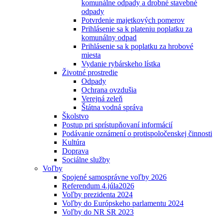
komunálne odpady a drobné stavebné
odpady
Potvrdenie majetkových pomerov
Prihlásenie sa k plateniu poplatku za
komunálny odpad
Prihlásenie sa k poplatku za hrobové
miesta
Vydanie rybárskeho lístka
Životné prostredie
Odpady
Ochrana ovzdušia
Verejná zeleň
Štátna vodná správa
Školstvo
Postup pri sprístupňovaní informácií
Podávanie oznámení o protispoločenskej činnosti
Kultúra
Doprava
Sociálne služby
Voľby
Spojené samosprávne voľby 2026
Referendum 4.júla2026
Voľby prezidenta 2024
Voľby do Európskeho parlamentu 2024
Voľby do NR SR 2023