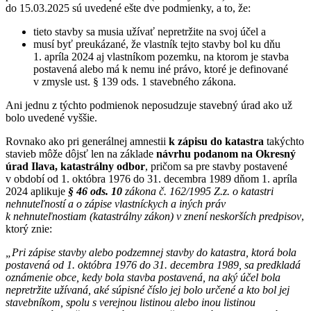
do 15.03.2025 sú uvedené ešte dve podmienky, a to, že:
tieto stavby sa musia užívať nepretržite na svoj účel a
musí byť preukázané, že vlastník tejto stavby bol ku dňu
1. apríla 2024 aj vlastníkom pozemku, na ktorom je stavba
postavená alebo má k nemu iné právo, ktoré je definované
v zmysle ust. § 139 ods. 1 stavebného zákona.
Ani jednu z týchto podmienok neposudzuje stavebný úrad ako už
bolo uvedené vyššie.
Rovnako ako pri generálnej amnestii
k zápisu do katastra
takýchto
stavieb môže dôjsť len na základe
návrhu podanom na Okresný
úrad Ilava, katastrálny odbor
, pričom sa pre stavby postavené
v období od 1. októbra 1976 do 31. decembra 1989 dňom 1. apríla
2024 aplikuje
§ 46 ods. 10
zákona č. 162/1995 Z.z. o katastri
nehnuteľností a o zápise vlastníckych a iných práv
k nehnuteľnostiam (katastrálny zákon) v znení neskorších predpisov
,
ktorý znie:
„Pri zápise stavby alebo podzemnej stavby do katastra, ktorá bola
postavená od 1. októbra 1976 do 31. decembra 1989, sa predkladá
oznámenie obce, kedy bola stavba postavená, na aký účel bola
nepretržite užívaná, aké súpisné číslo jej bolo určené a kto bol jej
stavebníkom, spolu s verejnou listinou alebo inou listinou