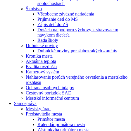
spoločnostiach
Školstvo
Všeobecne záväzné nariadenia
Prijímanie detí do MŠ
Zápis detí do ZŠ
Dotácia na podporu výchovy k stravovacím
návykom dieťaťa
Rada školy
Dubnické noviny
Dubnické noviny pre slabozrakých - archív
Kronika mesta
Aktuálna teplota
Kvalita ovzdušia
Kamerový systém
Nahlasovanie porúch verejného osvetlenia a mestského
rozhlasu
Ochrana osobných údajov
Cestovný poriadok SAD
Mestské informačné centrum
Samospráva
Mestský úrad
Predstavitelia mesta
Primátor mesta
Kalendár primátora mesta
Zástupkyňa primátora mesta