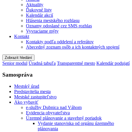
Aktuality
Ďakovné listy
Kalendár akcií
Hlásenia mestského rozhlasu
Oznamy odoslané cez SMS rozhlas
Vyvraciame mýty
Kontakt
Kontakty podľa oddelení a referátov
Abecedný zoznam osôb a ich kontaktných spojení
Zobrazit hledání
Senior modul
Úradná tabuľa
Transparentné mesto
Kalendár podujatí
Samospráva
Mestský úrad
Predstavitelia mesta
Mestské zastupiteľstvo
Ako vybaviť
e-služby Dubnica nad Váhom
Evidencia obyvateľstva
Územné plánovanie a stavebný poriadok
Vydanie stanoviska od orgánu územného
plánovania