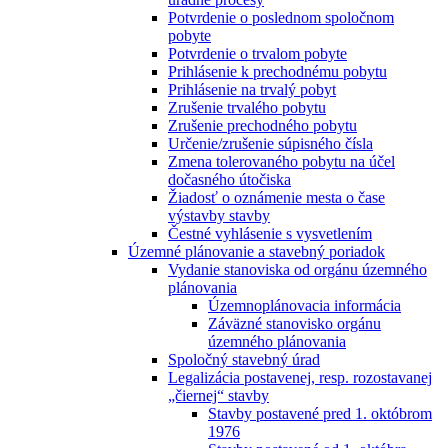
Potvrdenie o poslednom spoločnom
pobyte
Potvrdenie o trvalom pobyte
Prihlásenie k prechodnému pobytu
Prihlásenie na trvalý pobyt
Zrušenie trvalého pobytu
Zrušenie prechodného pobytu
Určenie/zrušenie súpisného čísla
Zmena tolerovaného pobytu na účel
dočasného útočiska
Žiadosť o oznámenie mesta o čase
výstavby stavby
Čestné vyhlásenie s vysvetlením
Územné plánovanie a stavebný poriadok
Vydanie stanoviska od orgánu územného
plánovania
Územnoplánovacia informácia
Záväzné stanovisko orgánu
územného plánovania
Spoločný stavebný úrad
Legalizácia postavenej, resp. rozostavanej
„čiernej“ stavby
Stavby postavené pred 1. októbrom
1976