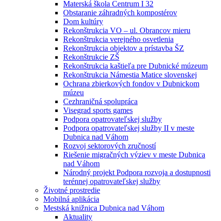
Materská škola Centrum I 32
Obstaranie záhradných kompostérov
Dom kultúry
Rekonštrukcia VO – ul. Obrancov mieru
Rekonštrukcia verejného osvetlenia
Rekonštrukcia objektov a prístavba ŠZ
Rekonštrukcie ZŠ
Rekonštrukcia kaštieľa pre Dubnické múzeum
Rekonštrukcia Námestia Matice slovenskej
Ochrana zbierkových fondov v Dubnickom
múzeu
Cezhraničná spolupráca
Visegrad sports games
Podpora opatrovateľskej služby
Podpora opatrovateľskej služby II v meste
Dubnica nad Váhom
Rozvoj sektorových zručností
Riešenie migračných výziev v meste Dubnica
nad Váhom
Národný projekt Podpora rozvoja a dostupnosti
terénnej opatrovateľskej služby
Životné prostredie
Mobilná aplikácia
Mestská knižnica Dubnica nad Váhom
Aktuality