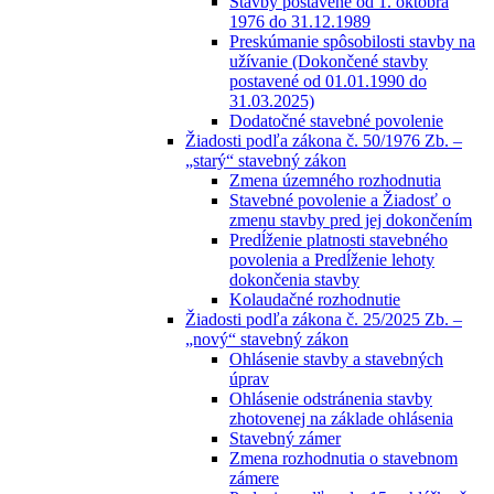
Stavby postavené od 1. októbra
1976 do 31.12.1989
Preskúmanie spôsobilosti stavby na
užívanie (Dokončené stavby
postavené od 01.01.1990 do
31.03.2025)
Dodatočné stavebné povolenie
Žiadosti podľa zákona č. 50/1976 Zb. –
„starý“ stavebný zákon
Zmena územného rozhodnutia
Stavebné povolenie a Žiadosť o
zmenu stavby pred jej dokončením
Predĺženie platnosti stavebného
povolenia a Predĺženie lehoty
dokončenia stavby
Kolaudačné rozhodnutie
Žiadosti podľa zákona č. 25/2025 Zb. –
„nový“ stavebný zákon
Ohlásenie stavby a stavebných
úprav
Ohlásenie odstránenia stavby
zhotovenej na základe ohlásenia
Stavebný zámer
Zmena rozhodnutia o stavebnom
zámere