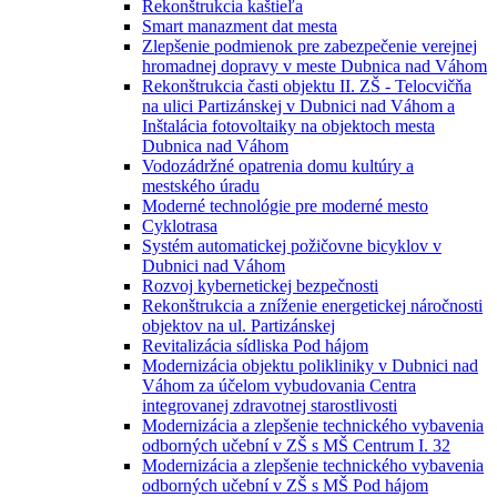
Rekonštrukcia kaštieľa
Smart manazment dat mesta
Zlepšenie podmienok pre zabezpečenie verejnej
hromadnej dopravy v meste Dubnica nad Váhom
Rekonštrukcia časti objektu II. ZŠ - Telocvičňa
na ulici Partizánskej v Dubnici nad Váhom a
Inštalácia fotovoltaiky na objektoch mesta
Dubnica nad Váhom
Vodozádržné opatrenia domu kultúry a
mestského úradu
Moderné technológie pre moderné mesto
Cyklotrasa
Systém automatickej požičovne bicyklov v
Dubnici nad Váhom
Rozvoj kybernetickej bezpečnosti
Rekonštrukcia a zníženie energetickej náročnosti
objektov na ul. Partizánskej
Revitalizácia sídliska Pod hájom
Modernizácia objektu polikliniky v Dubnici nad
Váhom za účelom vybudovania Centra
integrovanej zdravotnej starostlivosti
Modernizácia a zlepšenie technického vybavenia
odborných učební v ZŠ s MŠ Centrum I. 32
Modernizácia a zlepšenie technického vybavenia
odborných učební v ZŠ s MŠ Pod hájom