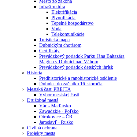
Mesto zo zákona
Infraštruktúra
Elektrifikácia
Plynofikácia
Tepelné hospodárstvo
Voda
Telekomunikácie
Turistická mapa
Dubnickým chotárom
Certifikáty
Prevádzkový poriadok Parku Jána Baltazára
Magina v Dubnici nad Váhom
Prevádzkový poriadok detských ihrísk
História
Predhistorické a ranohistorické osídlenie
Dubnica do začiatku 16. storočia
Mestská časť PREJTA
Výbor mestskej časti
Družobné mestá
Vác - Maďarsko
Zawadzkie - Poľsko
Otrokovice – ČR
Jaroslavľ - Rusko
Civilná ochrana
Projekty mesta