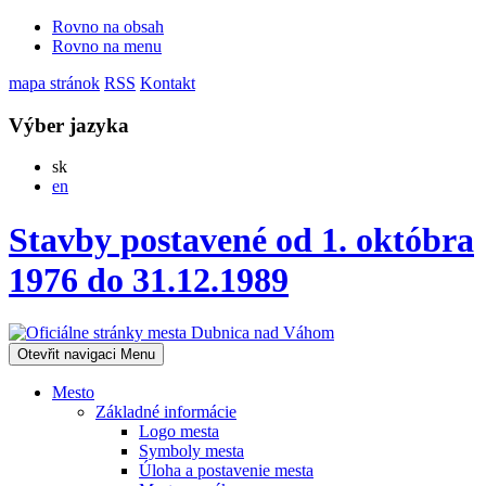
Rovno na obsah
Rovno na menu
mapa stránok
RSS
Kontakt
Výber jazyka
Slovensky
sk
English
en
Stavby postavené od 1. októbra
1976 do 31.12.1989
Otevřit navigaci
Menu
Mesto
Základné informácie
Logo mesta
Symboly mesta
Úloha a postavenie mesta