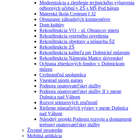
Modernizácia a zlepšenie technického vybavenia
odborných učební v ZŠ s MŠ Pod hájom
Materská škola Centrum I 32
Obstaranie záhradných kompostérov
Dom kultúry
Rekonštrukcia VO – ul. Obrancov mieru
Rekonštrukcia verejného osvetlenia
Rekonštrukcia objektov a prístavba ŠZ
Rekonštrukcie ZŠ
Rekonštrukcia kaštieľa pre Dubnické múzeum
Rekonštrukcia Námestia Matice slovenskej
Ochrana zbierkových fondov v Dubnickom
múzeu
Cezhraničná spolupráca
Visegrad sports games
Podpora opatrovateľskej služby
Podpora opatrovateľskej služby II v meste
Dubnica nad Váhom
Rozvoj sektorových zručností
Riešenie migračných výziev v meste Dubnica
nad Váhom
Národný projekt Podpora rozvoja a dostupnosti
terénnej opatrovateľskej služby
Životné prostredie
Mobilná aplikácia