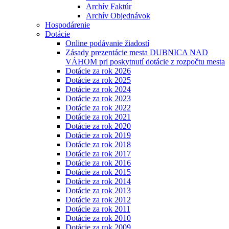
Archív Faktúr
Archív Objednávok
Hospodárenie
Dotácie
Online podávanie žiadostí
Zásady prezentácie mesta DUBNICA NAD
VÁHOM pri poskytnutí dotácie z rozpočtu mesta
Dotácie za rok 2026
Dotácie za rok 2025
Dotácie za rok 2024
Dotácie za rok 2023
Dotácie za rok 2022
Dotácie za rok 2021
Dotácie za rok 2020
Dotácie za rok 2019
Dotácie za rok 2018
Dotácie za rok 2017
Dotácie za rok 2016
Dotácie za rok 2015
Dotácie za rok 2014
Dotácie za rok 2013
Dotácie za rok 2012
Dotácie za rok 2011
Dotácie za rok 2010
Dotácie za rok 2009