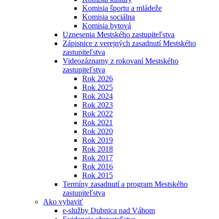
Komisia športu a mládeže
Komisia sociálna
Komisia bytová
Uznesenia Mestského zastupiteľstva
Zápisnice z verejných zasadnutí Mestského
zastupiteľstva
Videozáznamy z rokovaní Mestského
zastupiteľstva
Rok 2026
Rok 2025
Rok 2024
Rok 2023
Rok 2022
Rok 2021
Rok 2020
Rok 2019
Rok 2018
Rok 2017
Rok 2016
Rok 2015
Termíny zasadnutí a program Mestského
zastupiteľstva
Ako vybaviť
e-služby Dubnica nad Váhom