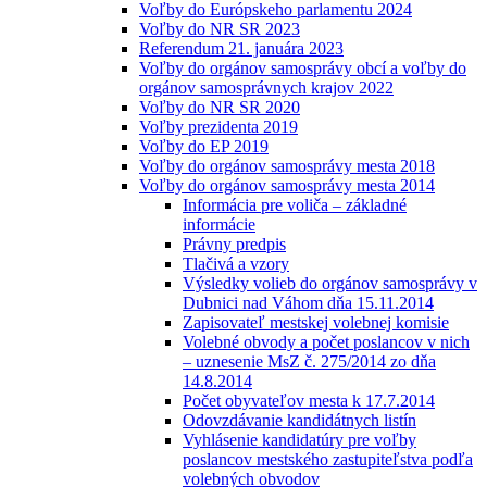
Voľby do Európskeho parlamentu 2024
Voľby do NR SR 2023
Referendum 21. januára 2023
Voľby do orgánov samosprávy obcí a voľby do
orgánov samosprávnych krajov 2022
Voľby do NR SR 2020
Voľby prezidenta 2019
Voľby do EP 2019
Voľby do orgánov samosprávy mesta 2018
Voľby do orgánov samosprávy mesta 2014
Informácia pre voliča – základné
informácie
Právny predpis
Tlačivá a vzory
Výsledky volieb do orgánov samosprávy v
Dubnici nad Váhom dňa 15.11.2014
Zapisovateľ mestskej volebnej komisie
Volebné obvody a počet poslancov v nich
– uznesenie MsZ č. 275/2014 zo dňa
14.8.2014
Počet obyvateľov mesta k 17.7.2014
Odovzdávanie kandidátnych listín
Vyhlásenie kandidatúry pre voľby
poslancov mestského zastupiteľstva podľa
volebných obvodov