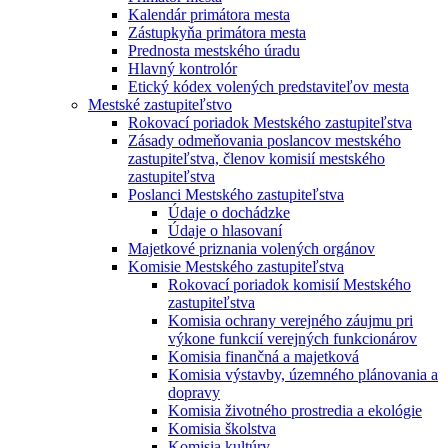
Kalendár primátora mesta
Zástupkyňa primátora mesta
Prednosta mestského úradu
Hlavný kontrolór
Etický kódex volených predstaviteľov mesta
Mestské zastupiteľstvo
Rokovací poriadok Mestského zastupiteľstva
Zásady odmeňovania poslancov mestského
zastupiteľstva, členov komisií mestského
zastupiteľstva
Poslanci Mestského zastupiteľstva
Údaje o dochádzke
Údaje o hlasovaní
Majetkové priznania volených orgánov
Komisie Mestského zastupiteľstva
Rokovací poriadok komisií Mestského
zastupiteľstva
Komisia ochrany verejného záujmu pri
výkone funkcií verejných funkcionárov
Komisia finančná a majetková
Komisia výstavby, územného plánovania a
dopravy
Komisia životného prostredia a ekológie
Komisia školstva
Komisia kultúry