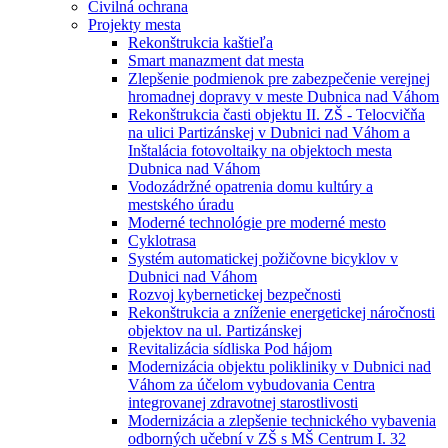
Civilná ochrana
Projekty mesta
Rekonštrukcia kaštieľa
Smart manazment dat mesta
Zlepšenie podmienok pre zabezpečenie verejnej
hromadnej dopravy v meste Dubnica nad Váhom
Rekonštrukcia časti objektu II. ZŠ - Telocvičňa
na ulici Partizánskej v Dubnici nad Váhom a
Inštalácia fotovoltaiky na objektoch mesta
Dubnica nad Váhom
Vodozádržné opatrenia domu kultúry a
mestského úradu
Moderné technológie pre moderné mesto
Cyklotrasa
Systém automatickej požičovne bicyklov v
Dubnici nad Váhom
Rozvoj kybernetickej bezpečnosti
Rekonštrukcia a zníženie energetickej náročnosti
objektov na ul. Partizánskej
Revitalizácia sídliska Pod hájom
Modernizácia objektu polikliniky v Dubnici nad
Váhom za účelom vybudovania Centra
integrovanej zdravotnej starostlivosti
Modernizácia a zlepšenie technického vybavenia
odborných učební v ZŠ s MŠ Centrum I. 32