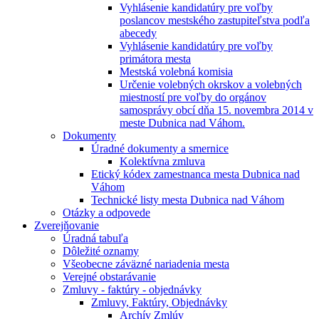
Vyhlásenie kandidatúry pre voľby
poslancov mestského zastupiteľstva podľa
abecedy
Vyhlásenie kandidatúry pre voľby
primátora mesta
Mestská volebná komisia
Určenie volebných okrskov a volebných
miestností pre voľby do orgánov
samosprávy obcí dňa 15. novembra 2014 v
meste Dubnica nad Váhom.
Dokumenty
Úradné dokumenty a smernice
Kolektívna zmluva
Etický kódex zamestnanca mesta Dubnica nad
Váhom
Technické listy mesta Dubnica nad Váhom
Otázky a odpovede
Zverejňovanie
Úradná tabuľa
Dôležité oznamy
Všeobecne záväzné nariadenia mesta
Verejné obstarávanie
Zmluvy - faktúry - objednávky
Zmluvy, Faktúry, Objednávky
Archív Zmlúv