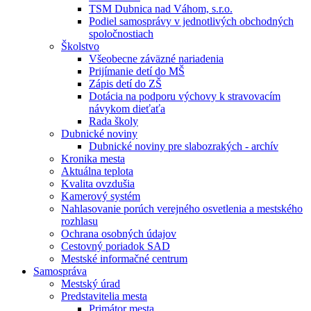
TSM Dubnica nad Váhom, s.r.o.
Podiel samosprávy v jednotlivých obchodných
spoločnostiach
Školstvo
Všeobecne záväzné nariadenia
Prijímanie detí do MŠ
Zápis detí do ZŠ
Dotácia na podporu výchovy k stravovacím
návykom dieťaťa
Rada školy
Dubnické noviny
Dubnické noviny pre slabozrakých - archív
Kronika mesta
Aktuálna teplota
Kvalita ovzdušia
Kamerový systém
Nahlasovanie porúch verejného osvetlenia a mestského
rozhlasu
Ochrana osobných údajov
Cestovný poriadok SAD
Mestské informačné centrum
Samospráva
Mestský úrad
Predstavitelia mesta
Primátor mesta