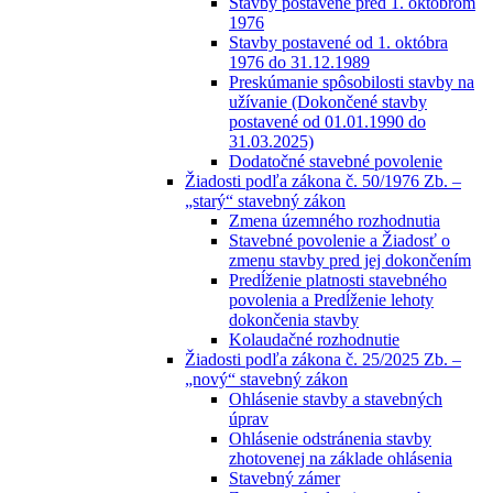
Stavby postavené pred 1. októbrom
1976
Stavby postavené od 1. októbra
1976 do 31.12.1989
Preskúmanie spôsobilosti stavby na
užívanie (Dokončené stavby
postavené od 01.01.1990 do
31.03.2025)
Dodatočné stavebné povolenie
Žiadosti podľa zákona č. 50/1976 Zb. –
„starý“ stavebný zákon
Zmena územného rozhodnutia
Stavebné povolenie a Žiadosť o
zmenu stavby pred jej dokončením
Predĺženie platnosti stavebného
povolenia a Predĺženie lehoty
dokončenia stavby
Kolaudačné rozhodnutie
Žiadosti podľa zákona č. 25/2025 Zb. –
„nový“ stavebný zákon
Ohlásenie stavby a stavebných
úprav
Ohlásenie odstránenia stavby
zhotovenej na základe ohlásenia
Stavebný zámer