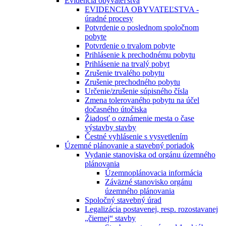
Evidencia obyvateľstva
EVIDENCIA OBYVATEĽSTVA -
úradné procesy
Potvrdenie o poslednom spoločnom
pobyte
Potvrdenie o trvalom pobyte
Prihlásenie k prechodnému pobytu
Prihlásenie na trvalý pobyt
Zrušenie trvalého pobytu
Zrušenie prechodného pobytu
Určenie/zrušenie súpisného čísla
Zmena tolerovaného pobytu na účel
dočasného útočiska
Žiadosť o oznámenie mesta o čase
výstavby stavby
Čestné vyhlásenie s vysvetlením
Územné plánovanie a stavebný poriadok
Vydanie stanoviska od orgánu územného
plánovania
Územnoplánovacia informácia
Záväzné stanovisko orgánu
územného plánovania
Spoločný stavebný úrad
Legalizácia postavenej, resp. rozostavanej
„čiernej“ stavby