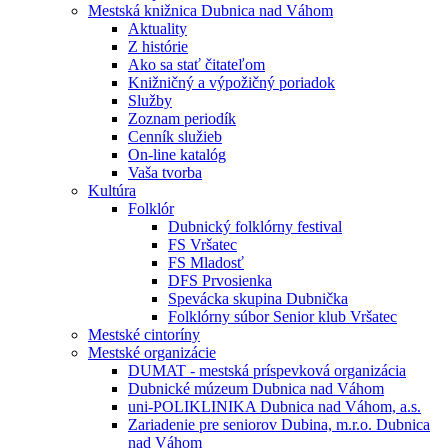
Mestská knižnica Dubnica nad Váhom
Aktuality
Z histórie
Ako sa stať čitateľom
Knižničný a výpožičný poriadok
Služby
Zoznam periodík
Cenník služieb
On-line katalóg
Vaša tvorba
Kultúra
Folklór
Dubnický folklórny festival
FS Vršatec
FS Mladosť
DFS Prvosienka
Spevácka skupina Dubnička
Folklórny súbor Senior klub Vršatec
Mestské cintoríny
Mestské organizácie
DUMAT - mestská príspevková organizácia
Dubnické múzeum Dubnica nad Váhom
uni-POLIKLINIKA Dubnica nad Váhom, a.s.
Zariadenie pre seniorov Dubina, m.r.o. Dubnica
nad Váhom