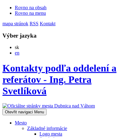
Rovno na obsah
Rovno na menu
mapa stránok
RSS
Kontakt
Výber jazyka
Slovensky
sk
English
en
Kontakty podľa oddelení a
referátov - Ing. Petra
Svetlíková
Otevřit navigaci
Menu
Mesto
Základné informácie
Logo mesta