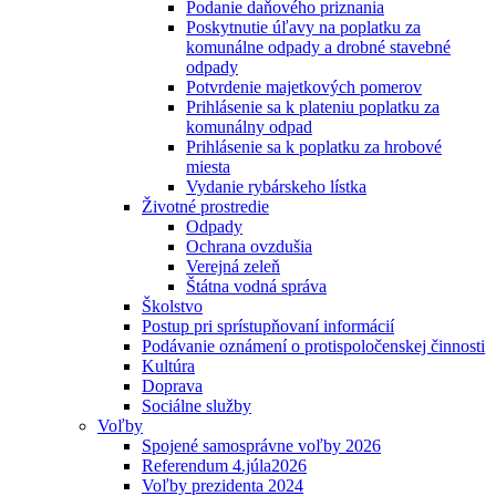
Podanie daňového priznania
Poskytnutie úľavy na poplatku za
komunálne odpady a drobné stavebné
odpady
Potvrdenie majetkových pomerov
Prihlásenie sa k plateniu poplatku za
komunálny odpad
Prihlásenie sa k poplatku za hrobové
miesta
Vydanie rybárskeho lístka
Životné prostredie
Odpady
Ochrana ovzdušia
Verejná zeleň
Štátna vodná správa
Školstvo
Postup pri sprístupňovaní informácií
Podávanie oznámení o protispoločenskej činnosti
Kultúra
Doprava
Sociálne služby
Voľby
Spojené samosprávne voľby 2026
Referendum 4.júla2026
Voľby prezidenta 2024