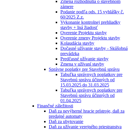
Zmena rozhodnutia o stavebnom
zámere
Podanie podľa ods. 15 vyhlášky č.
60/2025 Z.z.
Vykonanie kontrolnej prehliadky
stavby + Iná žiadosť
Overenie Projektu stavby
Overenie zmeny Projektu stavby
Kolaudácia stavby
Dočasné užívanie stavby - Skúšobná
prevádzka
Predčasné užívanie stavby
Zmena v užívaní stavby
Správne poplatky pre Stavebnú správu
Tabuľka správnych poplatkov pre
Stavebnú správu účinných od
15.03.2025 do 31.03.2025
Tabuľka správnych poplatkov pre
Stavebnú správu účinných od
01.04.2025
Finančné záležitosti
Daň za nevýherné hracie prístroje, daň za
predajné automaty
Daň za ubytovanie
Daň za užívanie verejného priestranstva