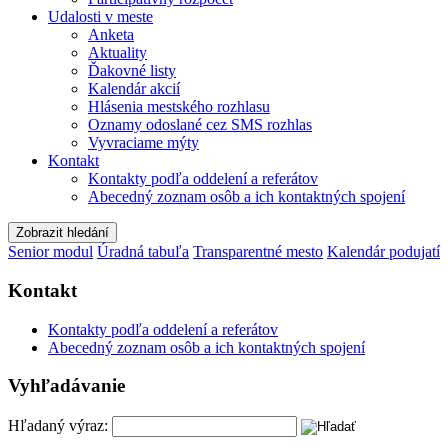
Udalosti v meste
Anketa
Aktuality
Ďakovné listy
Kalendár akcií
Hlásenia mestského rozhlasu
Oznamy odoslané cez SMS rozhlas
Vyvraciame mýty
Kontakt
Kontakty podľa oddelení a referátov
Abecedný zoznam osôb a ich kontaktných spojení
Zobrazit hledání
Senior modul
Úradná tabuľa
Transparentné mesto
Kalendár podujatí
Kontakt
Kontakty podľa oddelení a referátov
Abecedný zoznam osôb a ich kontaktných spojení
Vyhľadávanie
Hľadaný výraz: