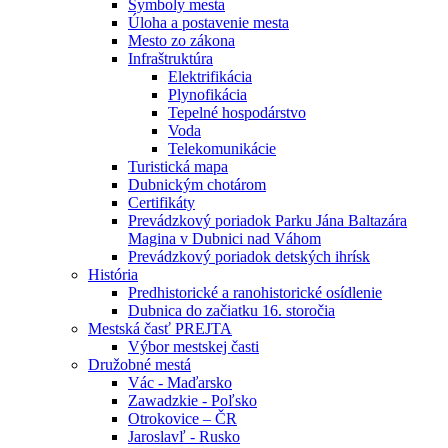
Symboly mesta
Úloha a postavenie mesta
Mesto zo zákona
Infraštruktúra
Elektrifikácia
Plynofikácia
Tepelné hospodárstvo
Voda
Telekomunikácie
Turistická mapa
Dubnickým chotárom
Certifikáty
Prevádzkový poriadok Parku Jána Baltazára
Magina v Dubnici nad Váhom
Prevádzkový poriadok detských ihrísk
História
Predhistorické a ranohistorické osídlenie
Dubnica do začiatku 16. storočia
Mestská časť PREJTA
Výbor mestskej časti
Družobné mestá
Vác - Maďarsko
Zawadzkie - Poľsko
Otrokovice – ČR
Jaroslavľ - Rusko