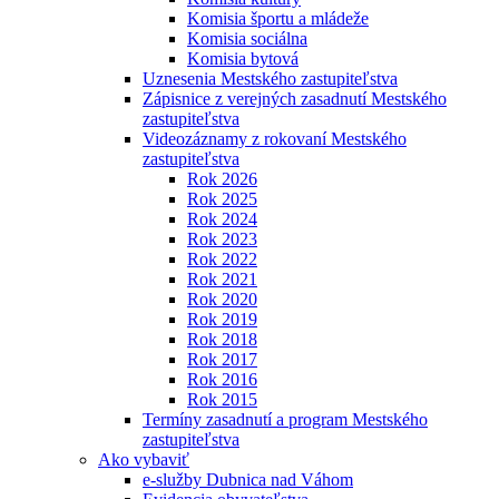
Komisia športu a mládeže
Komisia sociálna
Komisia bytová
Uznesenia Mestského zastupiteľstva
Zápisnice z verejných zasadnutí Mestského
zastupiteľstva
Videozáznamy z rokovaní Mestského
zastupiteľstva
Rok 2026
Rok 2025
Rok 2024
Rok 2023
Rok 2022
Rok 2021
Rok 2020
Rok 2019
Rok 2018
Rok 2017
Rok 2016
Rok 2015
Termíny zasadnutí a program Mestského
zastupiteľstva
Ako vybaviť
e-služby Dubnica nad Váhom