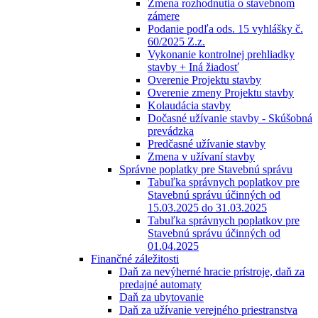
Zmena rozhodnutia o stavebnom
zámere
Podanie podľa ods. 15 vyhlášky č.
60/2025 Z.z.
Vykonanie kontrolnej prehliadky
stavby + Iná žiadosť
Overenie Projektu stavby
Overenie zmeny Projektu stavby
Kolaudácia stavby
Dočasné užívanie stavby - Skúšobná
prevádzka
Predčasné užívanie stavby
Zmena v užívaní stavby
Správne poplatky pre Stavebnú správu
Tabuľka správnych poplatkov pre
Stavebnú správu účinných od
15.03.2025 do 31.03.2025
Tabuľka správnych poplatkov pre
Stavebnú správu účinných od
01.04.2025
Finančné záležitosti
Daň za nevýherné hracie prístroje, daň za
predajné automaty
Daň za ubytovanie
Daň za užívanie verejného priestranstva