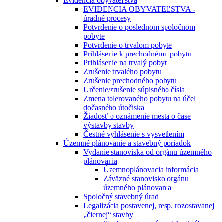
Evidencia obyvateľstva
EVIDENCIA OBYVATEĽSTVA -
úradné procesy
Potvrdenie o poslednom spoločnom
pobyte
Potvrdenie o trvalom pobyte
Prihlásenie k prechodnému pobytu
Prihlásenie na trvalý pobyt
Zrušenie trvalého pobytu
Zrušenie prechodného pobytu
Určenie/zrušenie súpisného čísla
Zmena tolerovaného pobytu na účel
dočasného útočiska
Žiadosť o oznámenie mesta o čase
výstavby stavby
Čestné vyhlásenie s vysvetlením
Územné plánovanie a stavebný poriadok
Vydanie stanoviska od orgánu územného
plánovania
Územnoplánovacia informácia
Záväzné stanovisko orgánu
územného plánovania
Spoločný stavebný úrad
Legalizácia postavenej, resp. rozostavanej
„čiernej“ stavby