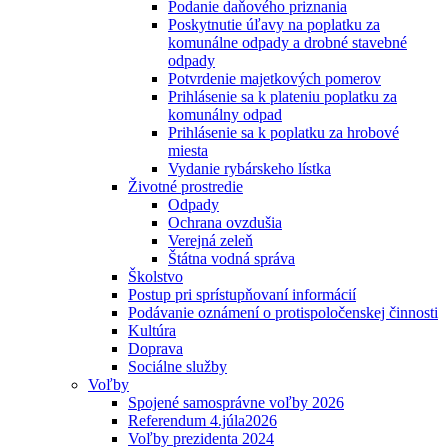
Podanie daňového priznania
Poskytnutie úľavy na poplatku za
komunálne odpady a drobné stavebné
odpady
Potvrdenie majetkových pomerov
Prihlásenie sa k plateniu poplatku za
komunálny odpad
Prihlásenie sa k poplatku za hrobové
miesta
Vydanie rybárskeho lístka
Životné prostredie
Odpady
Ochrana ovzdušia
Verejná zeleň
Štátna vodná správa
Školstvo
Postup pri sprístupňovaní informácií
Podávanie oznámení o protispoločenskej činnosti
Kultúra
Doprava
Sociálne služby
Voľby
Spojené samosprávne voľby 2026
Referendum 4.júla2026
Voľby prezidenta 2024