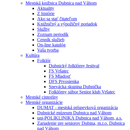
Mestská knižnica Dubnica nad Váhom
Aktuality
Z histórie
Ako sa stať čitateľom
Knižničný a výpožičný poriadok
Služby
Zoznam periodík
Cenník služieb
On-line katalóg
Vaša tvorba
Kultúra
Folklór
Dubnický folklórny festival
FS Vršatec
FS Mladosť
DFS Prvosienka
Spevácka skupina Dubnička
Folklórny súbor Senior klub Vršatec
Mestské cintoríny
Mestské organizácie
DUMAT - mestská príspevková organizácia
Dubnické múzeum Dubnica nad Váhom
uni-POLIKLINIKA Dubnica nad Váhom, a.s.
Zariadenie pre seniorov Dubina, m.r.o. Dubnica
nad Váhom