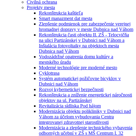
Civilná ochrana
Projekty mesta
Rekonštrukcia kaštieľa
Smart manazment dat mesta
Zlepšenie podmienok pre zabezpečenie verejnej
hromadnej dopravy v meste Dubnica nad Váhom
Rekonštrukcia časti objektu II. ZŠ - Telocvičňa
na ulici Partizánskej v Dubnici nad Váhom a
Inštalácia fotovoltaiky na objektoch mesta
Dubnica nad Váhom
Vodozádržné opatrenia domu kultúry a
mestského úradu
Moderné technológie pre moderné mesto
Cyklotrasa
Systém automatickej požičovne bicyklov v
Dubnici nad Váhom
Rozvoj kybernetickej bezpečnosti
Rekonštrukcia a zníženie energetickej náročnosti
objektov na ul. Partizánskej
Revitalizácia sídliska Pod hájom
Modernizácia objektu polikliniky v Dubnici nad
Váhom za účelom vybudovania Centra
integrovanej zdravotnej starostlivosti
Modernizácia a zlepšenie technického vybavenia
odborných učební v ZŠ s MŠ Centrum I. 32