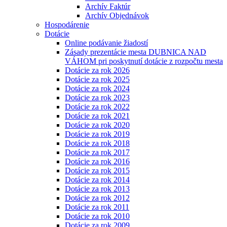
Archív Faktúr
Archív Objednávok
Hospodárenie
Dotácie
Online podávanie žiadostí
Zásady prezentácie mesta DUBNICA NAD
VÁHOM pri poskytnutí dotácie z rozpočtu mesta
Dotácie za rok 2026
Dotácie za rok 2025
Dotácie za rok 2024
Dotácie za rok 2023
Dotácie za rok 2022
Dotácie za rok 2021
Dotácie za rok 2020
Dotácie za rok 2019
Dotácie za rok 2018
Dotácie za rok 2017
Dotácie za rok 2016
Dotácie za rok 2015
Dotácie za rok 2014
Dotácie za rok 2013
Dotácie za rok 2012
Dotácie za rok 2011
Dotácie za rok 2010
Dotácie za rok 2009