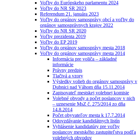
Voľby do Európskeho parlamentu 2024
Voľby do NR SR 2023
Referendum 21. januára 2023
Voľby do orgánov samosprávy obcí a voľby do
orgánov samosprávnych krajov 2022
Voľby do NR SR 2020
Voľby prezidenta 2019
Voľby do EP 2019
Voľby do orgánov samosprávy mesta 2018
Voľby do orgánov samosprávy mesta 2014
Informácia pre voliča – základné
informácie
Právny predpis
Tlačivá a vzory
Výsledky volieb do orgánov samosprávy v
Dubnici nad Váhom dňa 15.11.2014
Zapisovateľ mestskej volebnej komisie
Volebné obvody a počet poslancov v nich
– uznesenie MsZ č. 275/2014 zo dňa
14.8.2014
Počet obyvateľov mesta k 17.7.2014
Odovzdávanie kandidátnych listín
Vyhlásenie kandidatúry pre voľby
poslancov mestského zastupiteľstva podľa
volebných obvodov