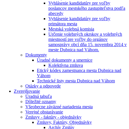
Vyhlásenie kandidatúry pre voľby
poslancov mestského zastupiteľstva podľa
abecedy
Vyhlásenie kandidatúry pre voľby
primátora mesta
Mestská volebná komisia
Určenie volebných okrskov a volebných
miestností pre voľby do orgánov
samosprávy obcí dňa 15. novembra 2014 v
meste Dubnica nad Váhom.
Dokumenty
Úradné dokumenty a smernice
Kolektívna zmluva
Etický kódex zamestnanca mesta Dubnica nad
Váhom
Technické listy mesta Dubnica nad Váhom
Otázky a odpovede
Zverejňovanie
Úradná tabuľa
Dôležité oznamy
Všeobecne záväzné nariadenia mesta
Verejné obstarávanie
Zmluvy - faktúry - objednávky
Zmluvy, Faktúry, Objednávky
Archív Zmlúv