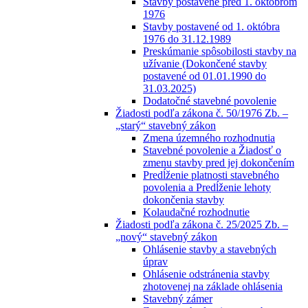
Stavby postavené pred 1. októbrom
1976
Stavby postavené od 1. októbra
1976 do 31.12.1989
Preskúmanie spôsobilosti stavby na
užívanie (Dokončené stavby
postavené od 01.01.1990 do
31.03.2025)
Dodatočné stavebné povolenie
Žiadosti podľa zákona č. 50/1976 Zb. –
„starý“ stavebný zákon
Zmena územného rozhodnutia
Stavebné povolenie a Žiadosť o
zmenu stavby pred jej dokončením
Predĺženie platnosti stavebného
povolenia a Predĺženie lehoty
dokončenia stavby
Kolaudačné rozhodnutie
Žiadosti podľa zákona č. 25/2025 Zb. –
„nový“ stavebný zákon
Ohlásenie stavby a stavebných
úprav
Ohlásenie odstránenia stavby
zhotovenej na základe ohlásenia
Stavebný zámer