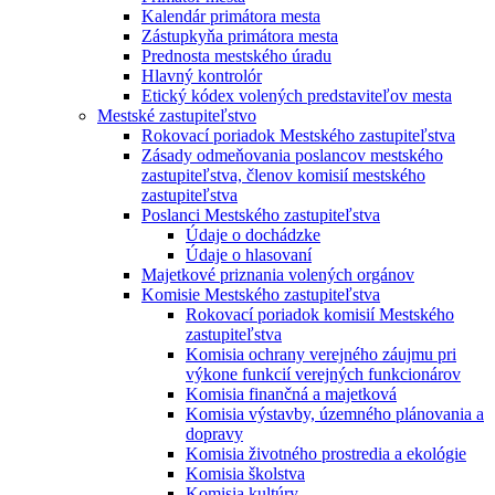
Kalendár primátora mesta
Zástupkyňa primátora mesta
Prednosta mestského úradu
Hlavný kontrolór
Etický kódex volených predstaviteľov mesta
Mestské zastupiteľstvo
Rokovací poriadok Mestského zastupiteľstva
Zásady odmeňovania poslancov mestského
zastupiteľstva, členov komisií mestského
zastupiteľstva
Poslanci Mestského zastupiteľstva
Údaje o dochádzke
Údaje o hlasovaní
Majetkové priznania volených orgánov
Komisie Mestského zastupiteľstva
Rokovací poriadok komisií Mestského
zastupiteľstva
Komisia ochrany verejného záujmu pri
výkone funkcií verejných funkcionárov
Komisia finančná a majetková
Komisia výstavby, územného plánovania a
dopravy
Komisia životného prostredia a ekológie
Komisia školstva
Komisia kultúry