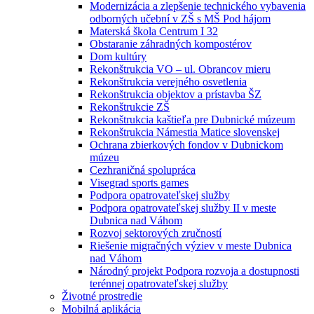
Modernizácia a zlepšenie technického vybavenia
odborných učební v ZŠ s MŠ Pod hájom
Materská škola Centrum I 32
Obstaranie záhradných kompostérov
Dom kultúry
Rekonštrukcia VO – ul. Obrancov mieru
Rekonštrukcia verejného osvetlenia
Rekonštrukcia objektov a prístavba ŠZ
Rekonštrukcie ZŠ
Rekonštrukcia kaštieľa pre Dubnické múzeum
Rekonštrukcia Námestia Matice slovenskej
Ochrana zbierkových fondov v Dubnickom
múzeu
Cezhraničná spolupráca
Visegrad sports games
Podpora opatrovateľskej služby
Podpora opatrovateľskej služby II v meste
Dubnica nad Váhom
Rozvoj sektorových zručností
Riešenie migračných výziev v meste Dubnica
nad Váhom
Národný projekt Podpora rozvoja a dostupnosti
terénnej opatrovateľskej služby
Životné prostredie
Mobilná aplikácia