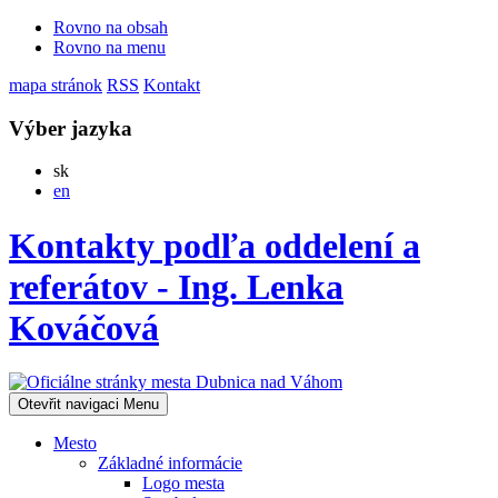
Rovno na obsah
Rovno na menu
mapa stránok
RSS
Kontakt
Výber jazyka
Slovensky
sk
English
en
Kontakty podľa oddelení a
referátov - Ing. Lenka
Kováčová
Otevřit navigaci
Menu
Mesto
Základné informácie
Logo mesta