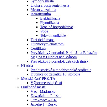
Symboly mesta
Úloha a postavenie mesta
Mesto zo zákona
Infraštruktúra
Elektrifikácia
Plynofikácia
Tepelné hospodárstvo
Voda
Telekomunikácie
Turistická mapa
Dubnickým chotárom
Certifikáty
Prevádzkový poriadok Parku Jána Baltazára
Magina v Dubnici nad Váhom
Prevádzkový poriadok detských ihrísk
História
Predhistorické a ranohistorické osídlenie
Dubnica do začiatku 16. storočia
Mestská časť PREJTA
Výbor mestskej časti
Družobné mestá
Vác - Maďarsko
Zawadzkie - Poľsko
Otrokovice – ČR
Jaroslavľ - Rusko