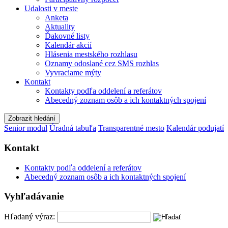
Udalosti v meste
Anketa
Aktuality
Ďakovné listy
Kalendár akcií
Hlásenia mestského rozhlasu
Oznamy odoslané cez SMS rozhlas
Vyvraciame mýty
Kontakt
Kontakty podľa oddelení a referátov
Abecedný zoznam osôb a ich kontaktných spojení
Zobrazit hledání
Senior modul
Úradná tabuľa
Transparentné mesto
Kalendár podujatí
Kontakt
Kontakty podľa oddelení a referátov
Abecedný zoznam osôb a ich kontaktných spojení
Vyhľadávanie
Hľadaný výraz: