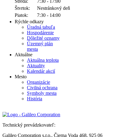
Streda:
7:30 - 17:00
Štvrtok:
Nestránkový deň
Piatok:
7:30 - 14:00
Rýchle odkazy
Úradná tabuľa
Hospodárenie
Dôležité oznamy
Územný plán
mesta
Aktuálne
Aktuálna teplota
Aktuality
Kalendár akcií
Mesto
Organizácie
Civilná ochrana
Symboly mesta
História
Technický prevádzkovateľ:
Galileo Corporation s.r.o., Čierna Voda 468, 925 06