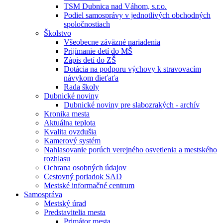
TSM Dubnica nad Váhom, s.r.o.
Podiel samosprávy v jednotlivých obchodných
spoločnostiach
Školstvo
Všeobecne záväzné nariadenia
Prijímanie detí do MŠ
Zápis detí do ZŠ
Dotácia na podporu výchovy k stravovacím
návykom dieťaťa
Rada školy
Dubnické noviny
Dubnické noviny pre slabozrakých - archív
Kronika mesta
Aktuálna teplota
Kvalita ovzdušia
Kamerový systém
Nahlasovanie porúch verejného osvetlenia a mestského
rozhlasu
Ochrana osobných údajov
Cestovný poriadok SAD
Mestské informačné centrum
Samospráva
Mestský úrad
Predstavitelia mesta
Primátor mesta