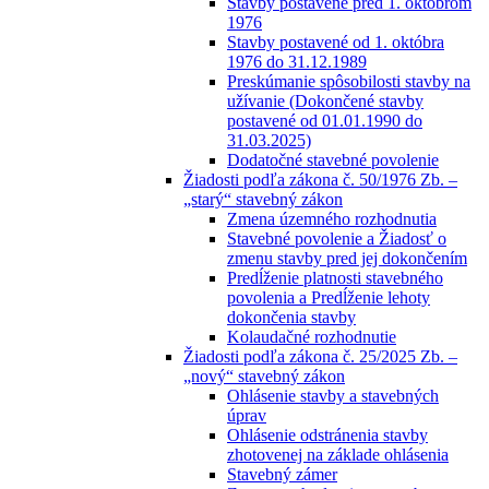
Stavby postavené pred 1. októbrom
1976
Stavby postavené od 1. októbra
1976 do 31.12.1989
Preskúmanie spôsobilosti stavby na
užívanie (Dokončené stavby
postavené od 01.01.1990 do
31.03.2025)
Dodatočné stavebné povolenie
Žiadosti podľa zákona č. 50/1976 Zb. –
„starý“ stavebný zákon
Zmena územného rozhodnutia
Stavebné povolenie a Žiadosť o
zmenu stavby pred jej dokončením
Predĺženie platnosti stavebného
povolenia a Predĺženie lehoty
dokončenia stavby
Kolaudačné rozhodnutie
Žiadosti podľa zákona č. 25/2025 Zb. –
„nový“ stavebný zákon
Ohlásenie stavby a stavebných
úprav
Ohlásenie odstránenia stavby
zhotovenej na základe ohlásenia
Stavebný zámer