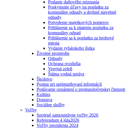
Podanie daňového priznania
Poskytnutie úľavy na poplatku za
komunálne odpady a drobné stavebné
odpady
Potvrdenie majetkových pomerov
Prihlásenie sa k plateniu poplatku za
komunálny odpad
Prihlásenie sa k poplatku za hrobové
miesta
Vydanie rybárskeho lístka
Životné prostredie
Odpady
Ochrana ovzdušia
Verejná zeleň
Štátna vodná správa
Školstvo
Postup pri sprístupňovaní informácií
Podávanie oznámení o protispoločenskej činnosti
Kultúra
Doprava
Sociálne služby
Voľby
Spojené samosprávne voľby 2026
Referendum 4.júla2026
Voľby prezidenta 2024