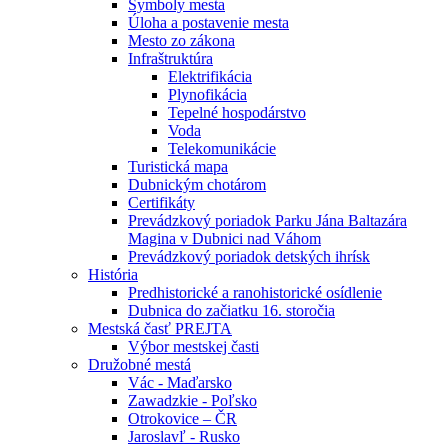
Symboly mesta
Úloha a postavenie mesta
Mesto zo zákona
Infraštruktúra
Elektrifikácia
Plynofikácia
Tepelné hospodárstvo
Voda
Telekomunikácie
Turistická mapa
Dubnickým chotárom
Certifikáty
Prevádzkový poriadok Parku Jána Baltazára
Magina v Dubnici nad Váhom
Prevádzkový poriadok detských ihrísk
História
Predhistorické a ranohistorické osídlenie
Dubnica do začiatku 16. storočia
Mestská časť PREJTA
Výbor mestskej časti
Družobné mestá
Vác - Maďarsko
Zawadzkie - Poľsko
Otrokovice – ČR
Jaroslavľ - Rusko