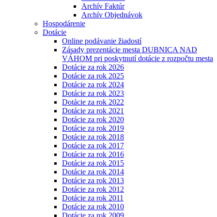
Archív Faktúr
Archív Objednávok
Hospodárenie
Dotácie
Online podávanie žiadostí
Zásady prezentácie mesta DUBNICA NAD
VÁHOM pri poskytnutí dotácie z rozpočtu mesta
Dotácie za rok 2026
Dotácie za rok 2025
Dotácie za rok 2024
Dotácie za rok 2023
Dotácie za rok 2022
Dotácie za rok 2021
Dotácie za rok 2020
Dotácie za rok 2019
Dotácie za rok 2018
Dotácie za rok 2017
Dotácie za rok 2016
Dotácie za rok 2015
Dotácie za rok 2014
Dotácie za rok 2013
Dotácie za rok 2012
Dotácie za rok 2011
Dotácie za rok 2010
Dotácie za rok 2009