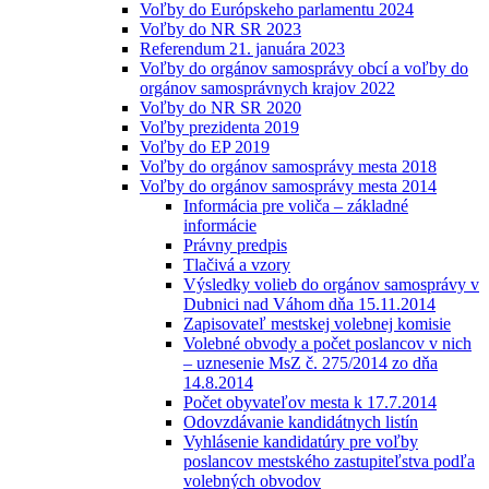
Voľby do Európskeho parlamentu 2024
Voľby do NR SR 2023
Referendum 21. januára 2023
Voľby do orgánov samosprávy obcí a voľby do
orgánov samosprávnych krajov 2022
Voľby do NR SR 2020
Voľby prezidenta 2019
Voľby do EP 2019
Voľby do orgánov samosprávy mesta 2018
Voľby do orgánov samosprávy mesta 2014
Informácia pre voliča – základné
informácie
Právny predpis
Tlačivá a vzory
Výsledky volieb do orgánov samosprávy v
Dubnici nad Váhom dňa 15.11.2014
Zapisovateľ mestskej volebnej komisie
Volebné obvody a počet poslancov v nich
– uznesenie MsZ č. 275/2014 zo dňa
14.8.2014
Počet obyvateľov mesta k 17.7.2014
Odovzdávanie kandidátnych listín
Vyhlásenie kandidatúry pre voľby
poslancov mestského zastupiteľstva podľa
volebných obvodov