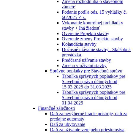
Zmena rozhodnutia o stavebnom
zámere
Podanie podľa ods. 15 vyhlášky č.
60/2025 Z.z.
Vykonanie kontrolnej prehliadky
stavby + Iná žiadosť
Overenie Projektu stavby
Overenie zmeny Projektu stavby
Kolaudácia stavby
Dočasné užívanie stavby - Skúšobná
prevádzka
Predčasné užívanie stavby
Zmena v užívaní stavby
Správne poplatky pre Stavebnú správu
Tabuľka správnych poplatkov pre
Stavebnú správu účinných od
15.03.2025 do 31.03.2025
Tabuľka správnych poplatkov pre
Stavebnú správu účinných od
01.04.2025
Finančné záležitosti
Daň za nevýherné hracie prístroje, daň za
predajné automaty
Daň za ubytovanie
Daň za užívanie verejného priestranstva