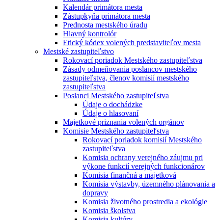
Kalendár primátora mesta
Zástupkyňa primátora mesta
Prednosta mestského úradu
Hlavný kontrolór
Etický kódex volených predstaviteľov mesta
Mestské zastupiteľstvo
Rokovací poriadok Mestského zastupiteľstva
Zásady odmeňovania poslancov mestského
zastupiteľstva, členov komisií mestského
zastupiteľstva
Poslanci Mestského zastupiteľstva
Údaje o dochádzke
Údaje o hlasovaní
Majetkové priznania volených orgánov
Komisie Mestského zastupiteľstva
Rokovací poriadok komisií Mestského
zastupiteľstva
Komisia ochrany verejného záujmu pri
výkone funkcií verejných funkcionárov
Komisia finančná a majetková
Komisia výstavby, územného plánovania a
dopravy
Komisia životného prostredia a ekológie
Komisia školstva
Komisia kultúry