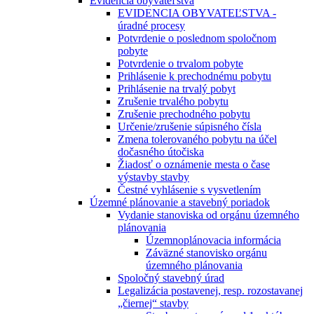
Evidencia obyvateľstva
EVIDENCIA OBYVATEĽSTVA -
úradné procesy
Potvrdenie o poslednom spoločnom
pobyte
Potvrdenie o trvalom pobyte
Prihlásenie k prechodnému pobytu
Prihlásenie na trvalý pobyt
Zrušenie trvalého pobytu
Zrušenie prechodného pobytu
Určenie/zrušenie súpisného čísla
Zmena tolerovaného pobytu na účel
dočasného útočiska
Žiadosť o oznámenie mesta o čase
výstavby stavby
Čestné vyhlásenie s vysvetlením
Územné plánovanie a stavebný poriadok
Vydanie stanoviska od orgánu územného
plánovania
Územnoplánovacia informácia
Záväzné stanovisko orgánu
územného plánovania
Spoločný stavebný úrad
Legalizácia postavenej, resp. rozostavanej
„čiernej“ stavby