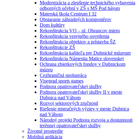
Modernizácia a zlepšenie technického vybavenia
odborných učební v ZŠ s MŠ Pod hájom
Materská škola Centrum I 32
Obstaranie záhradných kompostérov
Dom kultúry
Rekonštrukcia VO – ul. Obrancov mieru
Rekonštrukcia verejného osvetlenia
Rekonštrukcia objektov a prístavba ŠZ
Rekonštrukcie ZŠ
Rekonštrukcia kaštieľa pre Dubnické múzeum
Rekonštrukcia Námestia Matice slovenskej
Ochrana zbierkových fondov v Dubnickom
múzeu
Cezhraničná spolupráca
Visegrad sports games
Podpora opatrovateľskej služby
Podpora opatrovateľskej služby II v meste
Dubnica nad Váhom
Rozvoj sektorových zručností
Riešenie migračných výziev v meste Dubnica
nad Váhom
Národný projekt Podpora rozvoja a dostupnosti
terénnej opatrovateľskej služby
Životné prostredie
Mobilná aplikácia