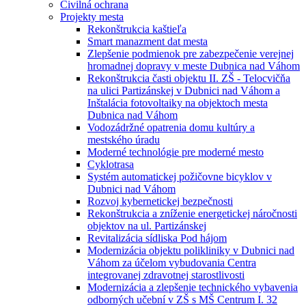
Civilná ochrana
Projekty mesta
Rekonštrukcia kaštieľa
Smart manazment dat mesta
Zlepšenie podmienok pre zabezpečenie verejnej
hromadnej dopravy v meste Dubnica nad Váhom
Rekonštrukcia časti objektu II. ZŠ - Telocvičňa
na ulici Partizánskej v Dubnici nad Váhom a
Inštalácia fotovoltaiky na objektoch mesta
Dubnica nad Váhom
Vodozádržné opatrenia domu kultúry a
mestského úradu
Moderné technológie pre moderné mesto
Cyklotrasa
Systém automatickej požičovne bicyklov v
Dubnici nad Váhom
Rozvoj kybernetickej bezpečnosti
Rekonštrukcia a zníženie energetickej náročnosti
objektov na ul. Partizánskej
Revitalizácia sídliska Pod hájom
Modernizácia objektu polikliniky v Dubnici nad
Váhom za účelom vybudovania Centra
integrovanej zdravotnej starostlivosti
Modernizácia a zlepšenie technického vybavenia
odborných učební v ZŠ s MŠ Centrum I. 32