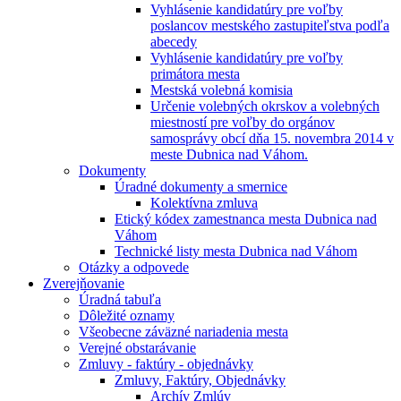
Vyhlásenie kandidatúry pre voľby
poslancov mestského zastupiteľstva podľa
abecedy
Vyhlásenie kandidatúry pre voľby
primátora mesta
Mestská volebná komisia
Určenie volebných okrskov a volebných
miestností pre voľby do orgánov
samosprávy obcí dňa 15. novembra 2014 v
meste Dubnica nad Váhom.
Dokumenty
Úradné dokumenty a smernice
Kolektívna zmluva
Etický kódex zamestnanca mesta Dubnica nad
Váhom
Technické listy mesta Dubnica nad Váhom
Otázky a odpovede
Zverejňovanie
Úradná tabuľa
Dôležité oznamy
Všeobecne záväzné nariadenia mesta
Verejné obstarávanie
Zmluvy - faktúry - objednávky
Zmluvy, Faktúry, Objednávky
Archív Zmlúv