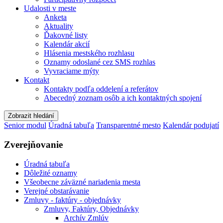
Udalosti v meste
Anketa
Aktuality
Ďakovné listy
Kalendár akcií
Hlásenia mestského rozhlasu
Oznamy odoslané cez SMS rozhlas
Vyvraciame mýty
Kontakt
Kontakty podľa oddelení a referátov
Abecedný zoznam osôb a ich kontaktných spojení
Zobrazit hledání
Senior modul
Úradná tabuľa
Transparentné mesto
Kalendár podujatí
Zverejňovanie
Úradná tabuľa
Dôležité oznamy
Všeobecne záväzné nariadenia mesta
Verejné obstarávanie
Zmluvy - faktúry - objednávky
Zmluvy, Faktúry, Objednávky
Archív Zmlúv