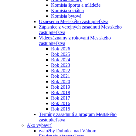
Komisia športu a mládeže
Komisia sociálna
Komisia bytová
Uznesenia Mestského zastupiteľstva
Zápisnice z verejných zasadnutí Mestského
zastupiteľstva
Videozáznamy z rokovaní Mestského
zastupiteľstva
Rok 2026
Rok 2025
Rok 2024
Rok 2023
Rok 2022
Rok 2021
Rok 2020
Rok 2019
Rok 2018
Rok 2017
Rok 2016
Rok 2015
Termíny zasadnutí a program Mestského
zastupiteľstva
Ako vybaviť
e-služby Dubnica nad Váhom