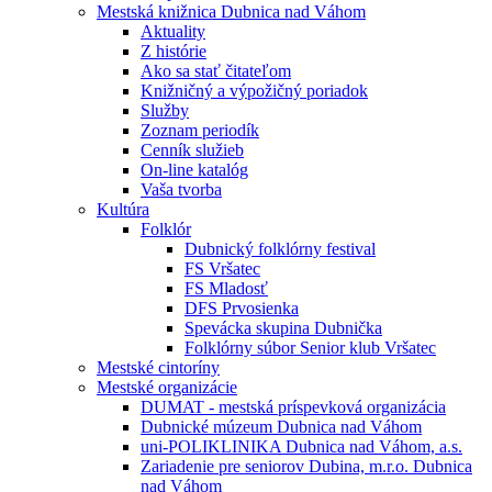
Mestská knižnica Dubnica nad Váhom
Aktuality
Z histórie
Ako sa stať čitateľom
Knižničný a výpožičný poriadok
Služby
Zoznam periodík
Cenník služieb
On-line katalóg
Vaša tvorba
Kultúra
Folklór
Dubnický folklórny festival
FS Vršatec
FS Mladosť
DFS Prvosienka
Spevácka skupina Dubnička
Folklórny súbor Senior klub Vršatec
Mestské cintoríny
Mestské organizácie
DUMAT - mestská príspevková organizácia
Dubnické múzeum Dubnica nad Váhom
uni-POLIKLINIKA Dubnica nad Váhom, a.s.
Zariadenie pre seniorov Dubina, m.r.o. Dubnica
nad Váhom