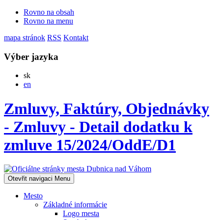
Rovno na obsah
Rovno na menu
mapa stránok
RSS
Kontakt
Výber jazyka
Slovensky
sk
English
en
Zmluvy, Faktúry, Objednávky
- Zmluvy - Detail dodatku k
zmluve 15/2024/OddE/D1
Otevřit navigaci
Menu
Mesto
Základné informácie
Logo mesta