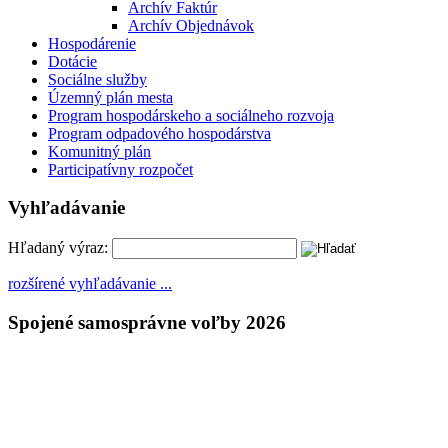
Archív Faktúr
Archív Objednávok
Hospodárenie
Dotácie
Sociálne služby
Územný plán mesta
Program hospodárskeho a sociálneho rozvoja
Program odpadového hospodárstva
Komunitný plán
Participatívny rozpočet
Vyhľadávanie
Hľadaný výraz:
rozšírené vyhľadávanie ...
Spojené samosprávne voľby 2026