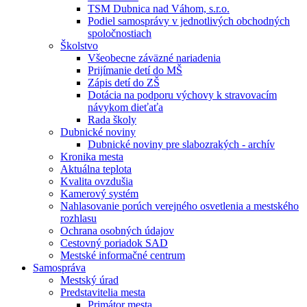
TSM Dubnica nad Váhom, s.r.o.
Podiel samosprávy v jednotlivých obchodných
spoločnostiach
Školstvo
Všeobecne záväzné nariadenia
Prijímanie detí do MŠ
Zápis detí do ZŠ
Dotácia na podporu výchovy k stravovacím
návykom dieťaťa
Rada školy
Dubnické noviny
Dubnické noviny pre slabozrakých - archív
Kronika mesta
Aktuálna teplota
Kvalita ovzdušia
Kamerový systém
Nahlasovanie porúch verejného osvetlenia a mestského
rozhlasu
Ochrana osobných údajov
Cestovný poriadok SAD
Mestské informačné centrum
Samospráva
Mestský úrad
Predstavitelia mesta
Primátor mesta