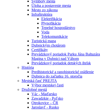
Symboly mesta
Úloha a postavenie mesta
Mesto zo zákona
Infraštruktúra
Elektrifikácia
Plynofikácia
Tepelné hospodárstvo
Voda
Telekomunikácie
Turistická mapa
Dubnickým chotárom
Certifikáty
Prevádzkový poriadok Parku Jána Baltazára
Magina v Dubnici nad Váhom
Prevádzkový poriadok detských ihrísk
História
Predhistorické a ranohistorické osídlenie
Dubnica do začiatku 16. storočia
Mestská časť PREJTA
Výbor mestskej časti
Družobné mestá
Vác - Maďarsko
Zawadzkie - Poľsko
Otrokovice – ČR
Jaroslavľ - Rusko