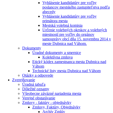
Vyhlásenie kandidatúry pre voľby
poslancov mestského zastupiteľstva podľa
abecedy
Vyhlásenie kandidatúry pre voľby
primátora mesta
Mestská volebná komisia
Určenie volebných okrskov a volebných
miestností pre voľby do orgánov
samosprávy obcí dňa 15. novembra 2014 v
meste Dubnica nad Váhom.
Dokumenty
Úradné dokumenty a smernice
Kolektívna zmluva
Etický kódex zamestnanca mesta Dubnica nad
Váhom
Technické listy mesta Dubnica nad Váhom
Otázky a odpovede
Zverejňovanie
Úradná tabuľa
Dôležité oznamy
Všeobecne záväzné nariadenia mesta
Verejné obstarávanie
Zmluvy - faktúry - objednávky
Zmluvy, Faktúry, Objednávky
Archív Zmlúv