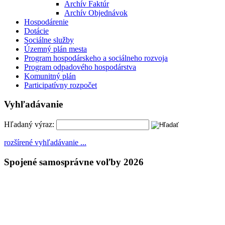
Archív Faktúr
Archív Objednávok
Hospodárenie
Dotácie
Sociálne služby
Územný plán mesta
Program hospodárskeho a sociálneho rozvoja
Program odpadového hospodárstva
Komunitný plán
Participatívny rozpočet
Vyhľadávanie
Hľadaný výraz:
rozšírené vyhľadávanie ...
Spojené samosprávne voľby 2026