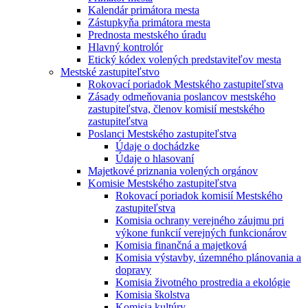
Kalendár primátora mesta
Zástupkyňa primátora mesta
Prednosta mestského úradu
Hlavný kontrolór
Etický kódex volených predstaviteľov mesta
Mestské zastupiteľstvo
Rokovací poriadok Mestského zastupiteľstva
Zásady odmeňovania poslancov mestského
zastupiteľstva, členov komisií mestského
zastupiteľstva
Poslanci Mestského zastupiteľstva
Údaje o dochádzke
Údaje o hlasovaní
Majetkové priznania volených orgánov
Komisie Mestského zastupiteľstva
Rokovací poriadok komisií Mestského
zastupiteľstva
Komisia ochrany verejného záujmu pri
výkone funkcií verejných funkcionárov
Komisia finančná a majetková
Komisia výstavby, územného plánovania a
dopravy
Komisia životného prostredia a ekológie
Komisia školstva
Komisia kultúry