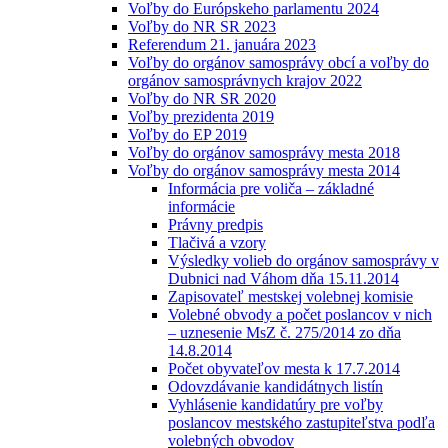
Voľby do Európskeho parlamentu 2024
Voľby do NR SR 2023
Referendum 21. januára 2023
Voľby do orgánov samosprávy obcí a voľby do
orgánov samosprávnych krajov 2022
Voľby do NR SR 2020
Voľby prezidenta 2019
Voľby do EP 2019
Voľby do orgánov samosprávy mesta 2018
Voľby do orgánov samosprávy mesta 2014
Informácia pre voliča – základné
informácie
Právny predpis
Tlačivá a vzory
Výsledky volieb do orgánov samosprávy v
Dubnici nad Váhom dňa 15.11.2014
Zapisovateľ mestskej volebnej komisie
Volebné obvody a počet poslancov v nich
– uznesenie MsZ č. 275/2014 zo dňa
14.8.2014
Počet obyvateľov mesta k 17.7.2014
Odovzdávanie kandidátnych listín
Vyhlásenie kandidatúry pre voľby
poslancov mestského zastupiteľstva podľa
volebných obvodov