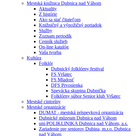
Mestská knižnica Dubnica nad Váhom
Aktuality
Z histórie
Ako sa stať čitateľom
Knižničný a výpožičný poriadok
Služby
Zoznam periodík
Cenník služieb
On-line katalóg
Vaša tvorba
Kultúra
Folklór
Dubnický folklórny festival
FS Vršatec
FS Mladosť
DFS Prvosienka
Spevácka skupina Dubnička
Folklórny súbor Senior klub Vršatec
Mestské cintoríny
Mestské organizácie
DUMAT - mestská príspevková organizácia
Dubnické múzeum Dubnica nad Váhom
uni-POLIKLINIKA Dubnica nad Váhom, a.s.
Zariadenie pre seniorov Dubina, m.r.o. Dubnica
nad Váhom