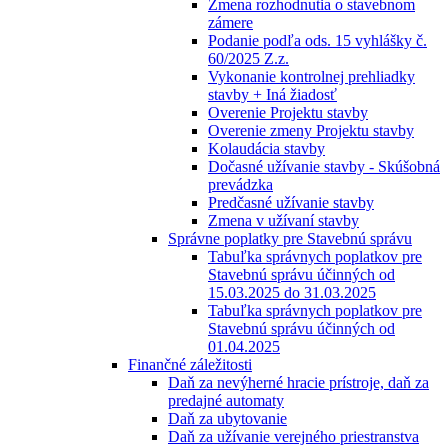
Zmena rozhodnutia o stavebnom
zámere
Podanie podľa ods. 15 vyhlášky č.
60/2025 Z.z.
Vykonanie kontrolnej prehliadky
stavby + Iná žiadosť
Overenie Projektu stavby
Overenie zmeny Projektu stavby
Kolaudácia stavby
Dočasné užívanie stavby - Skúšobná
prevádzka
Predčasné užívanie stavby
Zmena v užívaní stavby
Správne poplatky pre Stavebnú správu
Tabuľka správnych poplatkov pre
Stavebnú správu účinných od
15.03.2025 do 31.03.2025
Tabuľka správnych poplatkov pre
Stavebnú správu účinných od
01.04.2025
Finančné záležitosti
Daň za nevýherné hracie prístroje, daň za
predajné automaty
Daň za ubytovanie
Daň za užívanie verejného priestranstva