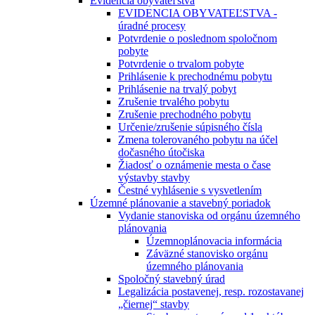
Evidencia obyvateľstva
EVIDENCIA OBYVATEĽSTVA -
úradné procesy
Potvrdenie o poslednom spoločnom
pobyte
Potvrdenie o trvalom pobyte
Prihlásenie k prechodnému pobytu
Prihlásenie na trvalý pobyt
Zrušenie trvalého pobytu
Zrušenie prechodného pobytu
Určenie/zrušenie súpisného čísla
Zmena tolerovaného pobytu na účel
dočasného útočiska
Žiadosť o oznámenie mesta o čase
výstavby stavby
Čestné vyhlásenie s vysvetlením
Územné plánovanie a stavebný poriadok
Vydanie stanoviska od orgánu územného
plánovania
Územnoplánovacia informácia
Záväzné stanovisko orgánu
územného plánovania
Spoločný stavebný úrad
Legalizácia postavenej, resp. rozostavanej
„čiernej“ stavby