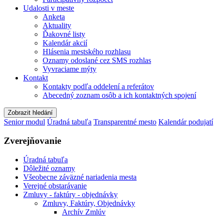
Udalosti v meste
Anketa
Aktuality
Ďakovné listy
Kalendár akcií
Hlásenia mestského rozhlasu
Oznamy odoslané cez SMS rozhlas
Vyvraciame mýty
Kontakt
Kontakty podľa oddelení a referátov
Abecedný zoznam osôb a ich kontaktných spojení
Zobrazit hledání
Senior modul
Úradná tabuľa
Transparentné mesto
Kalendár podujatí
Zverejňovanie
Úradná tabuľa
Dôležité oznamy
Všeobecne záväzné nariadenia mesta
Verejné obstarávanie
Zmluvy - faktúry - objednávky
Zmluvy, Faktúry, Objednávky
Archív Zmlúv