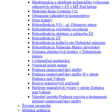
Modernizácia a zlepšenie technického vybavenia
odborných učební v ZŠ s MŠ Pod hájom
Materská škola Centrum I 32
Obstaranie záhradných kompostérov
Dom kultúry
Rekonštrukcia VO – ul. Obrancov mieru
Rekonštrukcia verejného osvetlenia
Rekonštrukcia objektov a prístavba ŠZ
Rekonštrukcie ZŠ
Rekonštrukcia kaštieľa pre Dubnické múzeum
Rekonštrukcia Námestia Matice slovenskej
Ochrana zbierkových fondov v Dubnickom
múzeu
Cezhraničná spolupráca
Visegrad sports games
Podpora opatrovateľskej služby
Podpora opatrovateľskej služby II v meste
Dubnica nad Váhom
Rozvoj sektorových zručností
Riešenie migračných výziev v meste Dubnica
nad Váhom
Národný projekt Podpora rozvoja a dostupnosti
terénnej opatrovateľskej služby
Životné prostredie
Mobilná aplikácia