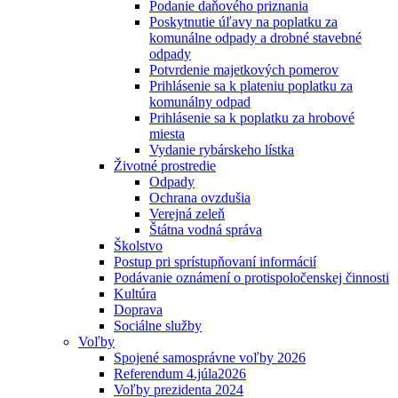
Podanie daňového priznania
Poskytnutie úľavy na poplatku za
komunálne odpady a drobné stavebné
odpady
Potvrdenie majetkových pomerov
Prihlásenie sa k plateniu poplatku za
komunálny odpad
Prihlásenie sa k poplatku za hrobové
miesta
Vydanie rybárskeho lístka
Životné prostredie
Odpady
Ochrana ovzdušia
Verejná zeleň
Štátna vodná správa
Školstvo
Postup pri sprístupňovaní informácií
Podávanie oznámení o protispoločenskej činnosti
Kultúra
Doprava
Sociálne služby
Voľby
Spojené samosprávne voľby 2026
Referendum 4.júla2026
Voľby prezidenta 2024