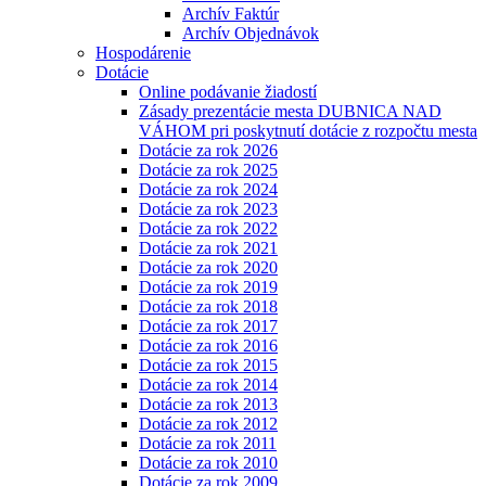
Archív Faktúr
Archív Objednávok
Hospodárenie
Dotácie
Online podávanie žiadostí
Zásady prezentácie mesta DUBNICA NAD
VÁHOM pri poskytnutí dotácie z rozpočtu mesta
Dotácie za rok 2026
Dotácie za rok 2025
Dotácie za rok 2024
Dotácie za rok 2023
Dotácie za rok 2022
Dotácie za rok 2021
Dotácie za rok 2020
Dotácie za rok 2019
Dotácie za rok 2018
Dotácie za rok 2017
Dotácie za rok 2016
Dotácie za rok 2015
Dotácie za rok 2014
Dotácie za rok 2013
Dotácie za rok 2012
Dotácie za rok 2011
Dotácie za rok 2010
Dotácie za rok 2009