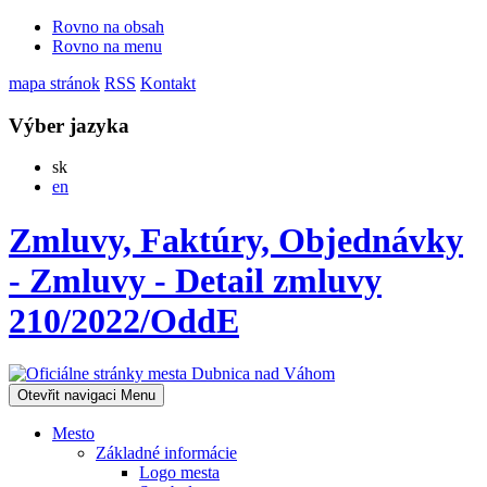
Rovno na obsah
Rovno na menu
mapa stránok
RSS
Kontakt
Výber jazyka
Slovensky
sk
English
en
Zmluvy, Faktúry, Objednávky
- Zmluvy - Detail zmluvy
210/2022/OddE
Otevřit navigaci
Menu
Mesto
Základné informácie
Logo mesta