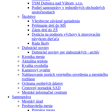
TSM Dubnica nad Váhom, s.r.o.
Podiel samosprávy v jednotlivých obchodných
spoločnostiach
Školstvo
Všeobecne záväzné nariadenia
Prijímanie detí do MŠ
Zápis detí do ZŠ
Dotácia na podporu výchovy k stravovacím
návykom dieťaťa
Rada školy
Dubnické noviny
Dubnické noviny pre slabozrakých - archív
Kronika mesta
Aktuálna teplota
Kvalita ovzdušia
Kamerový systém
Nahlasovanie porúch verejného osvetlenia a mestského
rozhlasu
Ochrana osobných údajov
Cestovný poriadok SAD
Mestské informačné centrum
Samospráva
Mestský úrad
Predstavitelia mesta
Primátor mesta