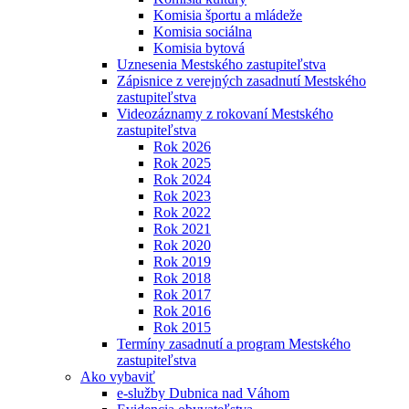
Komisia športu a mládeže
Komisia sociálna
Komisia bytová
Uznesenia Mestského zastupiteľstva
Zápisnice z verejných zasadnutí Mestského
zastupiteľstva
Videozáznamy z rokovaní Mestského
zastupiteľstva
Rok 2026
Rok 2025
Rok 2024
Rok 2023
Rok 2022
Rok 2021
Rok 2020
Rok 2019
Rok 2018
Rok 2017
Rok 2016
Rok 2015
Termíny zasadnutí a program Mestského
zastupiteľstva
Ako vybaviť
e-služby Dubnica nad Váhom