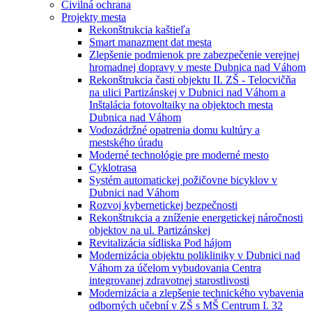
Civilná ochrana
Projekty mesta
Rekonštrukcia kaštieľa
Smart manazment dat mesta
Zlepšenie podmienok pre zabezpečenie verejnej
hromadnej dopravy v meste Dubnica nad Váhom
Rekonštrukcia časti objektu II. ZŠ - Telocvičňa
na ulici Partizánskej v Dubnici nad Váhom a
Inštalácia fotovoltaiky na objektoch mesta
Dubnica nad Váhom
Vodozádržné opatrenia domu kultúry a
mestského úradu
Moderné technológie pre moderné mesto
Cyklotrasa
Systém automatickej požičovne bicyklov v
Dubnici nad Váhom
Rozvoj kybernetickej bezpečnosti
Rekonštrukcia a zníženie energetickej náročnosti
objektov na ul. Partizánskej
Revitalizácia sídliska Pod hájom
Modernizácia objektu polikliniky v Dubnici nad
Váhom za účelom vybudovania Centra
integrovanej zdravotnej starostlivosti
Modernizácia a zlepšenie technického vybavenia
odborných učební v ZŠ s MŠ Centrum I. 32