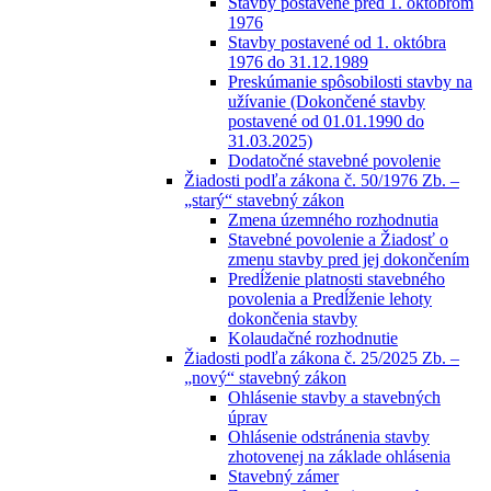
Stavby postavené pred 1. októbrom
1976
Stavby postavené od 1. októbra
1976 do 31.12.1989
Preskúmanie spôsobilosti stavby na
užívanie (Dokončené stavby
postavené od 01.01.1990 do
31.03.2025)
Dodatočné stavebné povolenie
Žiadosti podľa zákona č. 50/1976 Zb. –
„starý“ stavebný zákon
Zmena územného rozhodnutia
Stavebné povolenie a Žiadosť o
zmenu stavby pred jej dokončením
Predĺženie platnosti stavebného
povolenia a Predĺženie lehoty
dokončenia stavby
Kolaudačné rozhodnutie
Žiadosti podľa zákona č. 25/2025 Zb. –
„nový“ stavebný zákon
Ohlásenie stavby a stavebných
úprav
Ohlásenie odstránenia stavby
zhotovenej na základe ohlásenia
Stavebný zámer