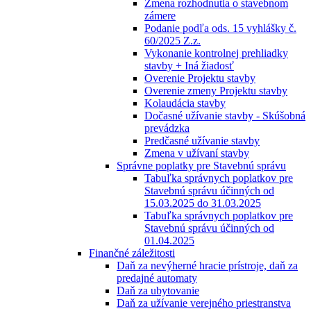
Zmena rozhodnutia o stavebnom
zámere
Podanie podľa ods. 15 vyhlášky č.
60/2025 Z.z.
Vykonanie kontrolnej prehliadky
stavby + Iná žiadosť
Overenie Projektu stavby
Overenie zmeny Projektu stavby
Kolaudácia stavby
Dočasné užívanie stavby - Skúšobná
prevádzka
Predčasné užívanie stavby
Zmena v užívaní stavby
Správne poplatky pre Stavebnú správu
Tabuľka správnych poplatkov pre
Stavebnú správu účinných od
15.03.2025 do 31.03.2025
Tabuľka správnych poplatkov pre
Stavebnú správu účinných od
01.04.2025
Finančné záležitosti
Daň za nevýherné hracie prístroje, daň za
predajné automaty
Daň za ubytovanie
Daň za užívanie verejného priestranstva