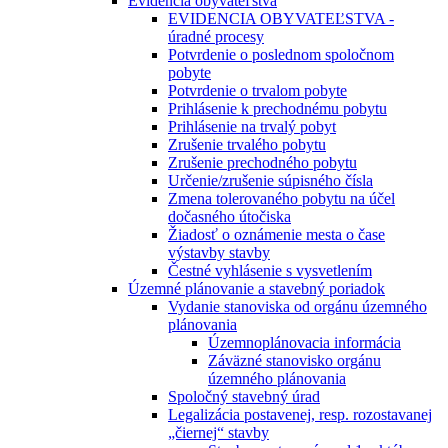
Evidencia obyvateľstva
EVIDENCIA OBYVATEĽSTVA -
úradné procesy
Potvrdenie o poslednom spoločnom
pobyte
Potvrdenie o trvalom pobyte
Prihlásenie k prechodnému pobytu
Prihlásenie na trvalý pobyt
Zrušenie trvalého pobytu
Zrušenie prechodného pobytu
Určenie/zrušenie súpisného čísla
Zmena tolerovaného pobytu na účel
dočasného útočiska
Žiadosť o oznámenie mesta o čase
výstavby stavby
Čestné vyhlásenie s vysvetlením
Územné plánovanie a stavebný poriadok
Vydanie stanoviska od orgánu územného
plánovania
Územnoplánovacia informácia
Záväzné stanovisko orgánu
územného plánovania
Spoločný stavebný úrad
Legalizácia postavenej, resp. rozostavanej
„čiernej“ stavby