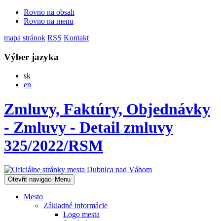
Rovno na obsah
Rovno na menu
mapa stránok
RSS
Kontakt
Výber jazyka
Slovensky
sk
English
en
Zmluvy, Faktúry, Objednávky
- Zmluvy - Detail zmluvy
325/2022/RSM
Otevřit navigaci
Menu
Mesto
Základné informácie
Logo mesta