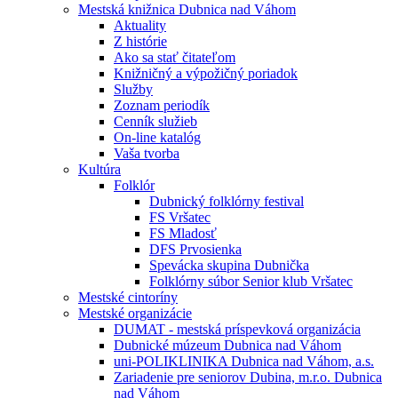
Mestská knižnica Dubnica nad Váhom
Aktuality
Z histórie
Ako sa stať čitateľom
Knižničný a výpožičný poriadok
Služby
Zoznam periodík
Cenník služieb
On-line katalóg
Vaša tvorba
Kultúra
Folklór
Dubnický folklórny festival
FS Vršatec
FS Mladosť
DFS Prvosienka
Spevácka skupina Dubnička
Folklórny súbor Senior klub Vršatec
Mestské cintoríny
Mestské organizácie
DUMAT - mestská príspevková organizácia
Dubnické múzeum Dubnica nad Váhom
uni-POLIKLINIKA Dubnica nad Váhom, a.s.
Zariadenie pre seniorov Dubina, m.r.o. Dubnica
nad Váhom