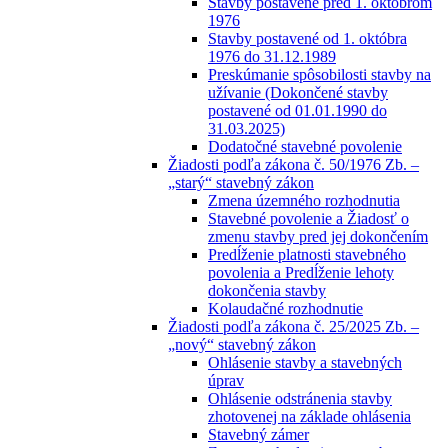
Stavby postavené pred 1. októbrom
1976
Stavby postavené od 1. októbra
1976 do 31.12.1989
Preskúmanie spôsobilosti stavby na
užívanie (Dokončené stavby
postavené od 01.01.1990 do
31.03.2025)
Dodatočné stavebné povolenie
Žiadosti podľa zákona č. 50/1976 Zb. –
„starý“ stavebný zákon
Zmena územného rozhodnutia
Stavebné povolenie a Žiadosť o
zmenu stavby pred jej dokončením
Predĺženie platnosti stavebného
povolenia a Predĺženie lehoty
dokončenia stavby
Kolaudačné rozhodnutie
Žiadosti podľa zákona č. 25/2025 Zb. –
„nový“ stavebný zákon
Ohlásenie stavby a stavebných
úprav
Ohlásenie odstránenia stavby
zhotovenej na základe ohlásenia
Stavebný zámer