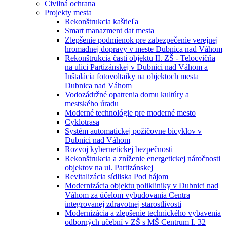
Civilná ochrana
Projekty mesta
Rekonštrukcia kaštieľa
Smart manazment dat mesta
Zlepšenie podmienok pre zabezpečenie verejnej
hromadnej dopravy v meste Dubnica nad Váhom
Rekonštrukcia časti objektu II. ZŠ - Telocvičňa
na ulici Partizánskej v Dubnici nad Váhom a
Inštalácia fotovoltaiky na objektoch mesta
Dubnica nad Váhom
Vodozádržné opatrenia domu kultúry a
mestského úradu
Moderné technológie pre moderné mesto
Cyklotrasa
Systém automatickej požičovne bicyklov v
Dubnici nad Váhom
Rozvoj kybernetickej bezpečnosti
Rekonštrukcia a zníženie energetickej náročnosti
objektov na ul. Partizánskej
Revitalizácia sídliska Pod hájom
Modernizácia objektu polikliniky v Dubnici nad
Váhom za účelom vybudovania Centra
integrovanej zdravotnej starostlivosti
Modernizácia a zlepšenie technického vybavenia
odborných učební v ZŠ s MŠ Centrum I. 32