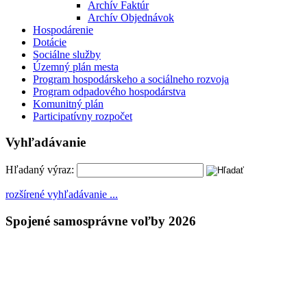
Archív Faktúr
Archív Objednávok
Hospodárenie
Dotácie
Sociálne služby
Územný plán mesta
Program hospodárskeho a sociálneho rozvoja
Program odpadového hospodárstva
Komunitný plán
Participatívny rozpočet
Vyhľadávanie
Hľadaný výraz:
rozšírené vyhľadávanie ...
Spojené samosprávne voľby 2026