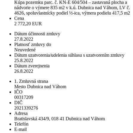
Kúpa pozemku parc. č. KN-E 604/504 – zastavaná plocha a
nádvorie o výmere 835 m2 v k.ú. Dubnica nad Váhom, LV č.
4626, spoluvlastnícky podiel ½-ica, výmera podielu 417,5 m2
Cena
2 772,20 EUR
Dátum účinnosti zmluvy
27.8.2022
Platnosť zmluvy do
Neuvedené
Dátum uzatvorenia/udelenia súhlasu s uzatvorením zmluvy
25.8.2022
Dátum zverejnenia
26.8.2022
1. Zmluvná strana
Mesto Dubnica nad Váhom
IČO
00317209
DIČ
2021339276
Adresa
Bratislavská 434/9, 018 41 Dubnica nad Váhom
Telefón
E-mail