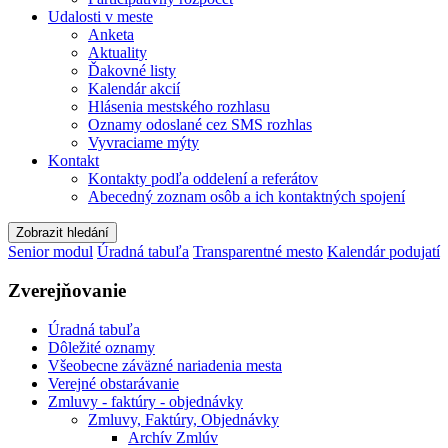
Udalosti v meste
Anketa
Aktuality
Ďakovné listy
Kalendár akcií
Hlásenia mestského rozhlasu
Oznamy odoslané cez SMS rozhlas
Vyvraciame mýty
Kontakt
Kontakty podľa oddelení a referátov
Abecedný zoznam osôb a ich kontaktných spojení
Zobrazit hledání
Senior modul
Úradná tabuľa
Transparentné mesto
Kalendár podujatí
Zverejňovanie
Úradná tabuľa
Dôležité oznamy
Všeobecne záväzné nariadenia mesta
Verejné obstarávanie
Zmluvy - faktúry - objednávky
Zmluvy, Faktúry, Objednávky
Archív Zmlúv