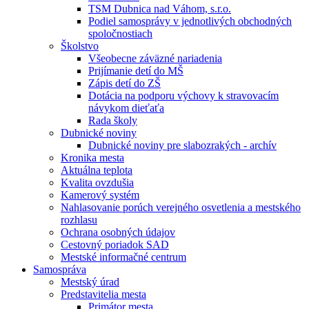
TSM Dubnica nad Váhom, s.r.o.
Podiel samosprávy v jednotlivých obchodných
spoločnostiach
Školstvo
Všeobecne záväzné nariadenia
Prijímanie detí do MŠ
Zápis detí do ZŠ
Dotácia na podporu výchovy k stravovacím
návykom dieťaťa
Rada školy
Dubnické noviny
Dubnické noviny pre slabozrakých - archív
Kronika mesta
Aktuálna teplota
Kvalita ovzdušia
Kamerový systém
Nahlasovanie porúch verejného osvetlenia a mestského
rozhlasu
Ochrana osobných údajov
Cestovný poriadok SAD
Mestské informačné centrum
Samospráva
Mestský úrad
Predstavitelia mesta
Primátor mesta