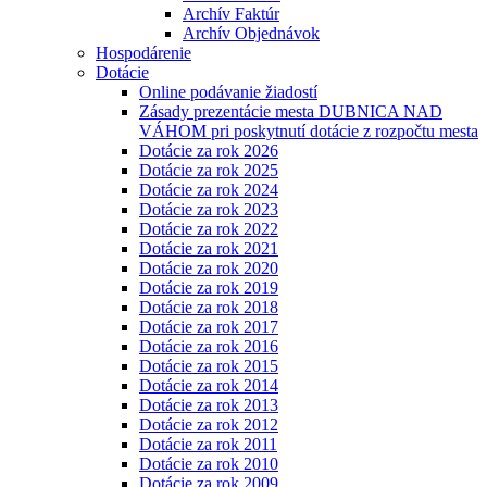
Archív Faktúr
Archív Objednávok
Hospodárenie
Dotácie
Online podávanie žiadostí
Zásady prezentácie mesta DUBNICA NAD
VÁHOM pri poskytnutí dotácie z rozpočtu mesta
Dotácie za rok 2026
Dotácie za rok 2025
Dotácie za rok 2024
Dotácie za rok 2023
Dotácie za rok 2022
Dotácie za rok 2021
Dotácie za rok 2020
Dotácie za rok 2019
Dotácie za rok 2018
Dotácie za rok 2017
Dotácie za rok 2016
Dotácie za rok 2015
Dotácie za rok 2014
Dotácie za rok 2013
Dotácie za rok 2012
Dotácie za rok 2011
Dotácie za rok 2010
Dotácie za rok 2009