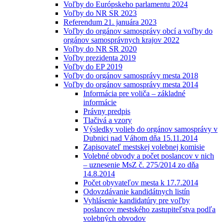
Voľby do Európskeho parlamentu 2024
Voľby do NR SR 2023
Referendum 21. januára 2023
Voľby do orgánov samosprávy obcí a voľby do
orgánov samosprávnych krajov 2022
Voľby do NR SR 2020
Voľby prezidenta 2019
Voľby do EP 2019
Voľby do orgánov samosprávy mesta 2018
Voľby do orgánov samosprávy mesta 2014
Informácia pre voliča – základné
informácie
Právny predpis
Tlačivá a vzory
Výsledky volieb do orgánov samosprávy v
Dubnici nad Váhom dňa 15.11.2014
Zapisovateľ mestskej volebnej komisie
Volebné obvody a počet poslancov v nich
– uznesenie MsZ č. 275/2014 zo dňa
14.8.2014
Počet obyvateľov mesta k 17.7.2014
Odovzdávanie kandidátnych listín
Vyhlásenie kandidatúry pre voľby
poslancov mestského zastupiteľstva podľa
volebných obvodov