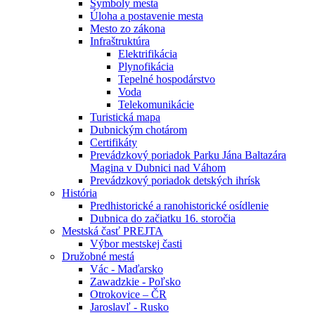
Symboly mesta
Úloha a postavenie mesta
Mesto zo zákona
Infraštruktúra
Elektrifikácia
Plynofikácia
Tepelné hospodárstvo
Voda
Telekomunikácie
Turistická mapa
Dubnickým chotárom
Certifikáty
Prevádzkový poriadok Parku Jána Baltazára
Magina v Dubnici nad Váhom
Prevádzkový poriadok detských ihrísk
História
Predhistorické a ranohistorické osídlenie
Dubnica do začiatku 16. storočia
Mestská časť PREJTA
Výbor mestskej časti
Družobné mestá
Vác - Maďarsko
Zawadzkie - Poľsko
Otrokovice – ČR
Jaroslavľ - Rusko