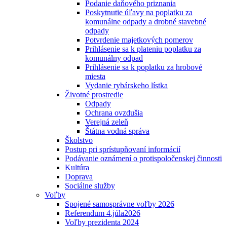
Podanie daňového priznania
Poskytnutie úľavy na poplatku za
komunálne odpady a drobné stavebné
odpady
Potvrdenie majetkových pomerov
Prihlásenie sa k plateniu poplatku za
komunálny odpad
Prihlásenie sa k poplatku za hrobové
miesta
Vydanie rybárskeho lístka
Životné prostredie
Odpady
Ochrana ovzdušia
Verejná zeleň
Štátna vodná správa
Školstvo
Postup pri sprístupňovaní informácií
Podávanie oznámení o protispoločenskej činnosti
Kultúra
Doprava
Sociálne služby
Voľby
Spojené samosprávne voľby 2026
Referendum 4.júla2026
Voľby prezidenta 2024