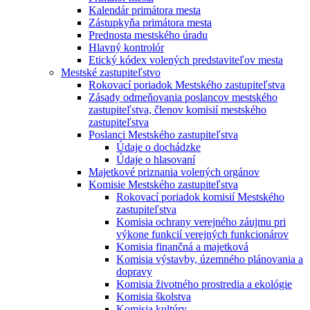
Kalendár primátora mesta
Zástupkyňa primátora mesta
Prednosta mestského úradu
Hlavný kontrolór
Etický kódex volených predstaviteľov mesta
Mestské zastupiteľstvo
Rokovací poriadok Mestského zastupiteľstva
Zásady odmeňovania poslancov mestského
zastupiteľstva, členov komisií mestského
zastupiteľstva
Poslanci Mestského zastupiteľstva
Údaje o dochádzke
Údaje o hlasovaní
Majetkové priznania volených orgánov
Komisie Mestského zastupiteľstva
Rokovací poriadok komisií Mestského
zastupiteľstva
Komisia ochrany verejného záujmu pri
výkone funkcií verejných funkcionárov
Komisia finančná a majetková
Komisia výstavby, územného plánovania a
dopravy
Komisia životného prostredia a ekológie
Komisia školstva
Komisia kultúry