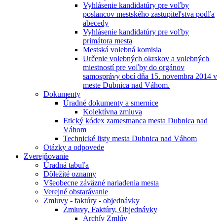
Vyhlásenie kandidatúry pre voľby
poslancov mestského zastupiteľstva podľa
abecedy
Vyhlásenie kandidatúry pre voľby
primátora mesta
Mestská volebná komisia
Určenie volebných okrskov a volebných
miestností pre voľby do orgánov
samosprávy obcí dňa 15. novembra 2014 v
meste Dubnica nad Váhom.
Dokumenty
Úradné dokumenty a smernice
Kolektívna zmluva
Etický kódex zamestnanca mesta Dubnica nad
Váhom
Technické listy mesta Dubnica nad Váhom
Otázky a odpovede
Zverejňovanie
Úradná tabuľa
Dôležité oznamy
Všeobecne záväzné nariadenia mesta
Verejné obstarávanie
Zmluvy - faktúry - objednávky
Zmluvy, Faktúry, Objednávky
Archív Zmlúv