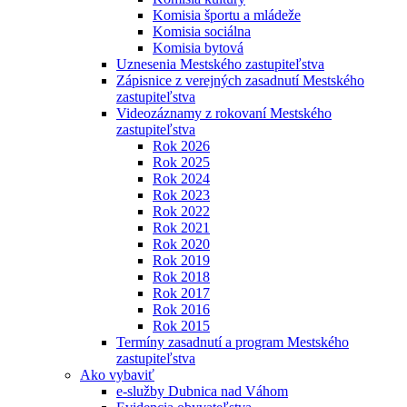
Komisia športu a mládeže
Komisia sociálna
Komisia bytová
Uznesenia Mestského zastupiteľstva
Zápisnice z verejných zasadnutí Mestského
zastupiteľstva
Videozáznamy z rokovaní Mestského
zastupiteľstva
Rok 2026
Rok 2025
Rok 2024
Rok 2023
Rok 2022
Rok 2021
Rok 2020
Rok 2019
Rok 2018
Rok 2017
Rok 2016
Rok 2015
Termíny zasadnutí a program Mestského
zastupiteľstva
Ako vybaviť
e-služby Dubnica nad Váhom