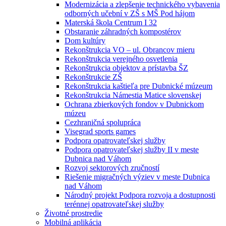
Modernizácia a zlepšenie technického vybavenia
odborných učební v ZŠ s MŠ Pod hájom
Materská škola Centrum I 32
Obstaranie záhradných kompostérov
Dom kultúry
Rekonštrukcia VO – ul. Obrancov mieru
Rekonštrukcia verejného osvetlenia
Rekonštrukcia objektov a prístavba ŠZ
Rekonštrukcie ZŠ
Rekonštrukcia kaštieľa pre Dubnické múzeum
Rekonštrukcia Námestia Matice slovenskej
Ochrana zbierkových fondov v Dubnickom
múzeu
Cezhraničná spolupráca
Visegrad sports games
Podpora opatrovateľskej služby
Podpora opatrovateľskej služby II v meste
Dubnica nad Váhom
Rozvoj sektorových zručností
Riešenie migračných výziev v meste Dubnica
nad Váhom
Národný projekt Podpora rozvoja a dostupnosti
terénnej opatrovateľskej služby
Životné prostredie
Mobilná aplikácia