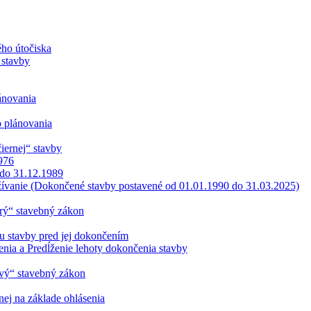
ho útočiska
 stavby
ánovania
 plánovania
čiernej“ stavby
976
 do 31.12.1989
užívanie (Dokončené stavby postavené od 01.01.1990 do 31.03.2025)
arý“ stavebný zákon
u stavby pred jej dokončením
enia a Predĺženie lehoty dokončenia stavby
ový“ stavebný zákon
nej na základe ohlásenia