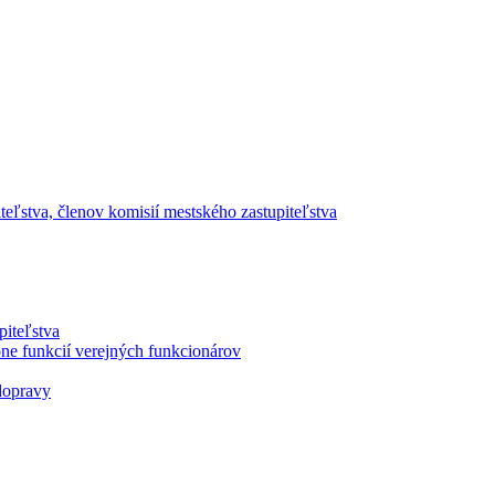
ľstva, členov komisií mestského zastupiteľstva
piteľstva
ne funkcií verejných funkcionárov
dopravy