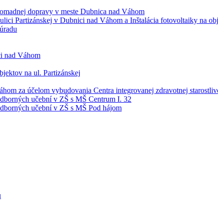
hromadnej dopravy v meste Dubnica nad Váhom
a ulici Partizánskej v Dubnici nad Váhom a Inštalácia fotovoltaiky na
 úradu
ci nad Váhom
bjektov na ul. Partizánskej
áhom za účelom vybudovania Centra integrovanej zdravotnej starostliv
odborných učební v ZŠ s MŠ Centrum I. 32
 odborných učební v ZŠ s MŠ Pod hájom
u