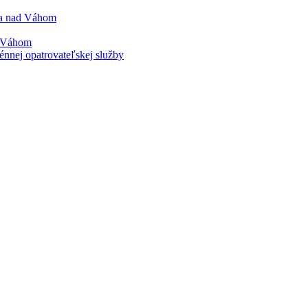
ica nad Váhom
d Váhom
énnej opatrovateľskej služby