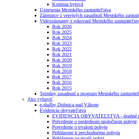
Komisia bytová
Uznesenia Mestského zastupiteľstva
Zápisnice z verejných zasadnutí Mestského zastupi
Videozáznamy z rokovaní Mestského zastupiteľst
Rok 2026
Rok 2025
Rok 2024
Rok 2023
Rok 2022
Rok 2021
Rok 2020
Rok 2019
Rok 2018
Rok 2017
Rok 2016
Rok 2015
Termíny zasadnutí a program Mestského zastupite
Ako vybaviť
e-služby Dubnica nad Váhom
Evidencia obyvateľstva
EVIDENCIA OBYVATEĽSTVA - úradné p
Potvrdenie o poslednom spoločnom pobyte
Potvrdenie o trvalom pobyte
Prihlásenie k prechodnému pobytu
Prihlásenie na trvalý pobyt