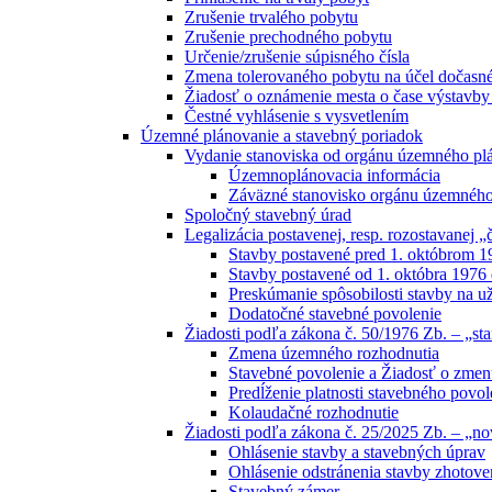
Zrušenie trvalého pobytu
Zrušenie prechodného pobytu
Určenie/zrušenie súpisného čísla
Zmena tolerovaného pobytu na účel dočasné
Žiadosť o oznámenie mesta o čase výstavby
Čestné vyhlásenie s vysvetlením
Územné plánovanie a stavebný poriadok
Vydanie stanoviska od orgánu územného pl
Územnoplánovacia informácia
Záväzné stanovisko orgánu územného
Spoločný stavebný úrad
Legalizácia postavenej, resp. rozostavanej „
Stavby postavené pred 1. októbrom 1
Stavby postavené od 1. októbra 1976
Preskúmanie spôsobilosti stavby na 
Dodatočné stavebné povolenie
Žiadosti podľa zákona č. 50/1976 Zb. – „st
Zmena územného rozhodnutia
Stavebné povolenie a Žiadosť o zmen
Predĺženie platnosti stavebného povol
Kolaudačné rozhodnutie
Žiadosti podľa zákona č. 25/2025 Zb. – „n
Ohlásenie stavby a stavebných úprav
Ohlásenie odstránenia stavby zhotove
Stavebný zámer