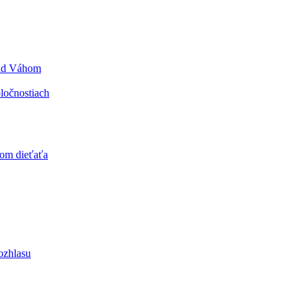
nad Váhom
ločnostiach
kom dieťaťa
ozhlasu