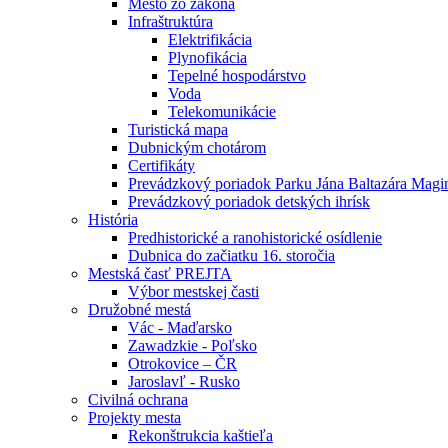
Mesto zo zákona
Infraštruktúra
Elektrifikácia
Plynofikácia
Tepelné hospodárstvo
Voda
Telekomunikácie
Turistická mapa
Dubnickým chotárom
Certifikáty
Prevádzkový poriadok Parku Jána Baltazára Mag
Prevádzkový poriadok detských ihrísk
História
Predhistorické a ranohistorické osídlenie
Dubnica do začiatku 16. storočia
Mestská časť PREJTA
Výbor mestskej časti
Družobné mestá
Vác - Maďarsko
Zawadzkie - Poľsko
Otrokovice – ČR
Jaroslavľ - Rusko
Civilná ochrana
Projekty mesta
Rekonštrukcia kaštieľa