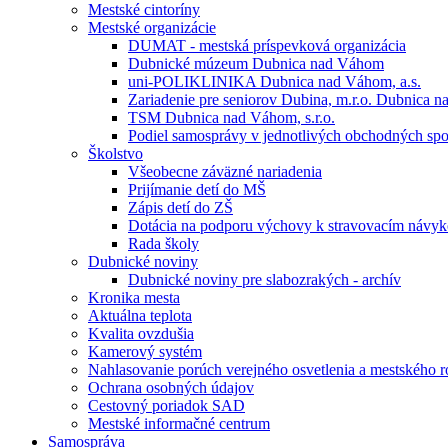
Mestské cintoríny
Mestské organizácie
DUMAT - mestská príspevková organizácia
Dubnické múzeum Dubnica nad Váhom
uni-POLIKLINIKA Dubnica nad Váhom, a.s.
Zariadenie pre seniorov Dubina, m.r.o. Dubnica 
TSM Dubnica nad Váhom, s.r.o.
Podiel samosprávy v jednotlivých obchodných spo
Školstvo
Všeobecne záväzné nariadenia
Prijímanie detí do MŠ
Zápis detí do ZŠ
Dotácia na podporu výchovy k stravovacím návy
Rada školy
Dubnické noviny
Dubnické noviny pre slabozrakých - archív
Kronika mesta
Aktuálna teplota
Kvalita ovzdušia
Kamerový systém
Nahlasovanie porúch verejného osvetlenia a mestského r
Ochrana osobných údajov
Cestovný poriadok SAD
Mestské informačné centrum
Samospráva