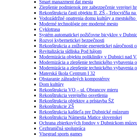
Smart manazment dat mesta
Zlepšenie podmienok pre zabezpečenie verejnej 
Rekonštrukcia časti objektu II. ZŠ - Telocvičňa n
Vodozádržné opatrenia domu kultúry a mestského
Moderné technológie pre moderné mesto
Cyklotrasa
Systém automatickej požičovne bicyklov v Dubni
Rozvoj kybernetickej bezpečnosti
Rekonštrukcia a zníženie energetickej náročnosti o
Revitalizácia sídliska Pod hájom
Modernizácia objektu polikliniky v Dubnici nad V
Modernizácia a zlepšenie technického vybavenia 
Modernizácia a zlepšenie technického vybavenia
Materská škola Centrum I 32
Obstaranie záhradných kompostérov
Dom kultúry
Rekonštrukcia VO – ul. Obrancov mieru
Rekonštrukcia verejného osvetlenia
Rekonštrukcia objektov a prístavba ŠZ
Rekonštrukcie ZŠ
Rekonštrukcia kaštieľa pre Dubnické múzeum
Rekonštrukcia Námestia Matice slovenskej
Ochrana zbierkových fondov v Dubnickom múze
Cezhraničná spolupráca
Visegrad sports games