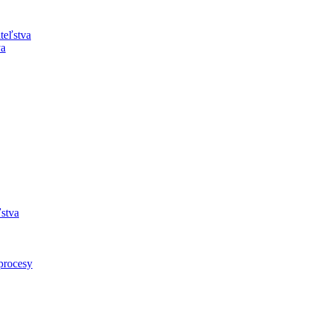
teľstva
va
ľstva
rocesy