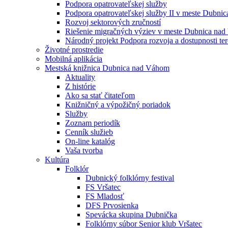
Podpora opatrovateľskej služby
Podpora opatrovateľskej služby II v meste Dubn
Rozvoj sektorových zručností
Riešenie migračných výziev v meste Dubnica na
Národný projekt Podpora rozvoja a dostupnosti ter
Životné prostredie
Mobilná aplikácia
Mestská knižnica Dubnica nad Váhom
Aktuality
Z histórie
Ako sa stať čitateľom
Knižničný a výpožičný poriadok
Služby
Zoznam periodík
Cenník služieb
On-line katalóg
Vaša tvorba
Kultúra
Folklór
Dubnický folklórny festival
FS Vršatec
FS Mladosť
DFS Prvosienka
Spevácka skupina Dubnička
Folklórny súbor Senior klub Vršatec