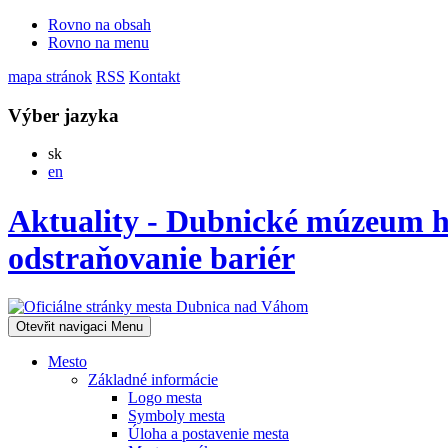
Rovno na obsah
Rovno na menu
mapa stránok
RSS
Kontakt
Výber jazyka
Slovensky
sk
English
en
Aktuality - Dubnické múzeum ho
odstraňovanie bariér
Otevřit navigaci
Menu
Mesto
Základné informácie
Logo mesta
Symboly mesta
Úloha a postavenie mesta