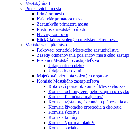
Mestský úrad
Predstavitelia mesta
Primátor mesta
Kalendár primátora mesta
Zástupkyňa primátora mesta
Prednosta mestského úradu
Hlavný kontrolór
Etický kódex volených predstaviteľov mesta
Mestské zastupiteľstvo
Rokovací poriadok Mestského zastupiteľstva
Zásady odmeňovania poslancov mestského zastupite
Poslanci Mestského zastupiteľstva
Údaje o dochádzke
Údaje o hlasovaní
Majetkové priznania volených orgánov
Komisie Mestského zastupiteľstva
Rokovací poriadok komisií Mestského zastu
Komisia ochrany verejného záujmu pri výko
Komisia finančná a majetková
Komisia výstavby, územného plánovania a 
Komisia životného prostredia a ekológie
Komisia školstva
Komisia kultúry
Komisia športu a mládeže
Komisia sociálna