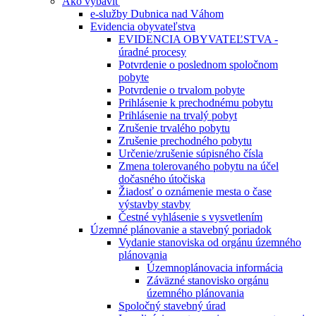
Ako vybaviť
e-služby Dubnica nad Váhom
Evidencia obyvateľstva
EVIDENCIA OBYVATEĽSTVA -
úradné procesy
Potvrdenie o poslednom spoločnom
pobyte
Potvrdenie o trvalom pobyte
Prihlásenie k prechodnému pobytu
Prihlásenie na trvalý pobyt
Zrušenie trvalého pobytu
Zrušenie prechodného pobytu
Určenie/zrušenie súpisného čísla
Zmena tolerovaného pobytu na účel
dočasného útočiska
Žiadosť o oznámenie mesta o čase
výstavby stavby
Čestné vyhlásenie s vysvetlením
Územné plánovanie a stavebný poriadok
Vydanie stanoviska od orgánu územného
plánovania
Územnoplánovacia informácia
Záväzné stanovisko orgánu
územného plánovania
Spoločný stavebný úrad