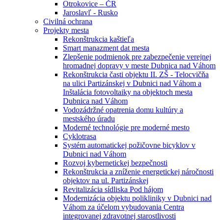
Otrokovice – ČR
Jaroslavľ - Rusko
Civilná ochrana
Projekty mesta
Rekonštrukcia kaštieľa
Smart manazment dat mesta
Zlepšenie podmienok pre zabezpečenie verejnej
hromadnej dopravy v meste Dubnica nad Váhom
Rekonštrukcia časti objektu II. ZŠ - Telocvičňa
na ulici Partizánskej v Dubnici nad Váhom a
Inštalácia fotovoltaiky na objektoch mesta
Dubnica nad Váhom
Vodozádržné opatrenia domu kultúry a
mestského úradu
Moderné technológie pre moderné mesto
Cyklotrasa
Systém automatickej požičovne bicyklov v
Dubnici nad Váhom
Rozvoj kybernetickej bezpečnosti
Rekonštrukcia a zníženie energetickej náročnosti
objektov na ul. Partizánskej
Revitalizácia sídliska Pod hájom
Modernizácia objektu polikliniky v Dubnici nad
Váhom za účelom vybudovania Centra
integrovanej zdravotnej starostlivosti