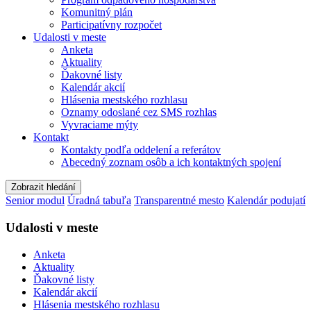
Komunitný plán
Participatívny rozpočet
Udalosti v meste
Anketa
Aktuality
Ďakovné listy
Kalendár akcií
Hlásenia mestského rozhlasu
Oznamy odoslané cez SMS rozhlas
Vyvraciame mýty
Kontakt
Kontakty podľa oddelení a referátov
Abecedný zoznam osôb a ich kontaktných spojení
Zobrazit hledání
Senior modul
Úradná tabuľa
Transparentné mesto
Kalendár podujatí
Udalosti v meste
Anketa
Aktuality
Ďakovné listy
Kalendár akcií
Hlásenia mestského rozhlasu