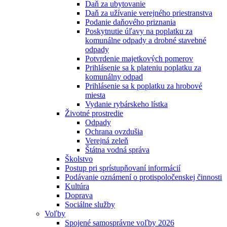
Daň za ubytovanie
Daň za užívanie verejného priestranstva
Podanie daňového priznania
Poskytnutie úľavy na poplatku za
komunálne odpady a drobné stavebné
odpady
Potvrdenie majetkových pomerov
Prihlásenie sa k plateniu poplatku za
komunálny odpad
Prihlásenie sa k poplatku za hrobové
miesta
Vydanie rybárskeho lístka
Životné prostredie
Odpady
Ochrana ovzdušia
Verejná zeleň
Štátna vodná správa
Školstvo
Postup pri sprístupňovaní informácií
Podávanie oznámení o protispoločenskej činnosti
Kultúra
Doprava
Sociálne služby
Voľby
Spojené samosprávne voľby 2026