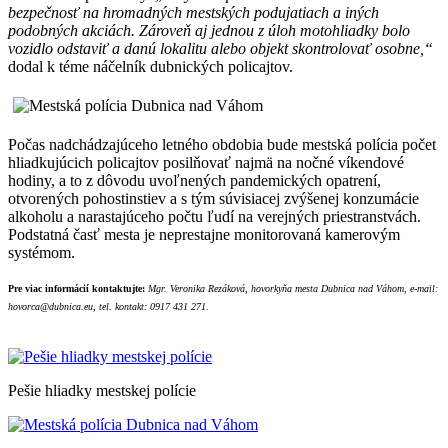
bezpečnosť na hromadných mestských podujatiach a iných
podobných akciách. Zároveň aj jednou z úloh motohliadky bolo
vozidlo odstaviť a danú lokalitu alebo objekt skontrolovať osobne,“
dodal k téme náčelník dubnických policajtov.
Počas nadchádzajúceho letného obdobia bude mestská polícia počet
hliadkujúcich policajtov posilňovať najmä na nočné víkendové
hodiny, a to z dôvodu uvoľnených pandemických opatrení,
otvorených pohostinstiev a s tým súvisiacej zvýšenej konzumácie
alkoholu a narastajúceho počtu ľudí na verejných priestranstvách.
Podstatná časť mesta je neprestajne monitorovaná kamerovým
systémom.
Pre viac informácií kontaktujte:
Mgr. Veronika Rezáková, hovorkyňa mesta Dubnica nad Váhom, e-mail:
hovorca@dubnica.eu, tel. kontakt: 0917 431 271.
Pešie hliadky mestskej polície