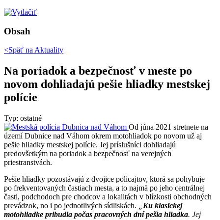
Obsah
<Späť na
Aktuality
Na poriadok a bezpečnosť v meste po
novom dohliadajú pešie hliadky mestskej
polície
Typ: ostatné
Od júna 2021 stretnete na
území Dubnice nad Váhom okrem motohliadok po novom už aj
pešie hliadky mestskej polície. Jej príslušníci dohliadajú
predovšetkým na poriadok a bezpečnosť na verejných
priestranstvách.
Pešie hliadky pozostávajú z dvojice policajtov, ktorá sa pohybuje
po frekventovaných častiach mesta, a to najmä po jeho centrálnej
časti, podchodoch pre chodcov a lokalitách v blízkosti obchodných
prevádzok, no i po jednotlivých sídliskách.
„
Ku klasickej
motohliadke pribudla počas pracovných dní pešia hliadka
. Jej