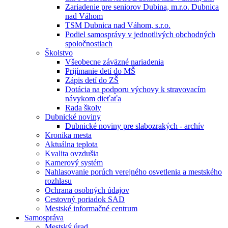
Zariadenie pre seniorov Dubina, m.r.o. Dubnica
nad Váhom
TSM Dubnica nad Váhom, s.r.o.
Podiel samosprávy v jednotlivých obchodných
spoločnostiach
Školstvo
Všeobecne záväzné nariadenia
Prijímanie detí do MŠ
Zápis detí do ZŠ
Dotácia na podporu výchovy k stravovacím
návykom dieťaťa
Rada školy
Dubnické noviny
Dubnické noviny pre slabozrakých - archív
Kronika mesta
Aktuálna teplota
Kvalita ovzdušia
Kamerový systém
Nahlasovanie porúch verejného osvetlenia a mestského
rozhlasu
Ochrana osobných údajov
Cestovný poriadok SAD
Mestské informačné centrum
Samospráva
Mestský úrad