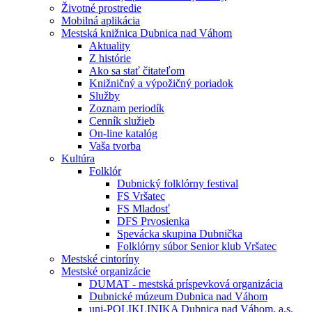
Životné prostredie
Mobilná aplikácia
Mestská knižnica Dubnica nad Váhom
Aktuality
Z histórie
Ako sa stať čitateľom
Knižničný a výpožičný poriadok
Služby
Zoznam periodík
Cenník služieb
On-line katalóg
Vaša tvorba
Kultúra
Folklór
Dubnický folklórny festival
FS Vršatec
FS Mladosť
DFS Prvosienka
Spevácka skupina Dubnička
Folklórny súbor Senior klub Vršatec
Mestské cintoríny
Mestské organizácie
DUMAT - mestská príspevková organizácia
Dubnické múzeum Dubnica nad Váhom
uni-POLIKLINIKA Dubnica nad Váhom, a.s.