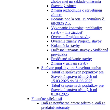
zhotovenej na základe ohlásenia
Stavebný zámer
Zmena rozhodnutia o stavebnom
zámere
Podanie podľa ods. 15 vyhlášky č.
60/2025 Z.z.
Vykonanie kontrolnej prehliadky
stavby + Iná žiadosť
Overenie Projektu stavby
Overenie zmeny Projektu stavby
Kolaudácia stavby
Dočasné užívanie stavby - Skúšobná
prevádzka
Predčasné užívanie stavby
Zmena v užívaní stavby
Správne poplatky pre Stavebnú správu
Tabuľka správnych poplatkov pre
Stavebnú správu účinných od
15.03.2025 do 31.03.2025
Tabuľka správnych poplatkov pre
Stavebnú správu účinných od
01.04.2025
Finančné záležitosti
Daň za nevýherné hracie prístroje, daň za
predajné automaty