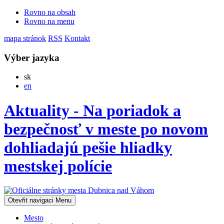
Rovno na obsah
Rovno na menu
mapa stránok
RSS
Kontakt
Výber jazyka
Slovensky
sk
English
en
Aktuality - Na poriadok a
bezpečnosť v meste po novom
dohliadajú pešie hliadky
mestskej polície
Otevřit navigaci
Menu
Mesto