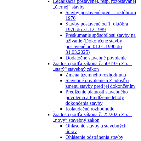
Legalizácia postavenej, resp. rozostavanej
„čiernej“ stavby
Stavby postavené pred 1. októbrom
1976
Stavby postavené od 1. októbra
1976 do 31.12.1989
Preskúmanie spôsobilosti stavby na
užívanie (Dokončené stavby
postavené od 01.01.1990 do
31.03.2025)
Dodatočné stavebné povolenie
Žiadosti podľa zákona č. 50/1976 Zb. –
„starý“ stavebný zákon
Zmena územného rozhodnutia
Stavebné povolenie a Žiadosť o
zmenu stavby pred jej dokončením
Predĺženie platnosti stavebného
povolenia a Predĺženie lehoty
dokončenia stavby
Kolaudačné rozhodnutie
Žiadosti podľa zákona č. 25/2025 Zb. –
„nový“ stavebný zákon
Ohlásenie stavby a stavebných
úprav
Ohlásenie odstránenia stavby