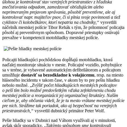
úlohou je kontrolovať stav verejných priestranstiev z hľadiska
znečisťovania odpadom, zamedzovať obťažujúcim alebo
neprimeraným prejavom správania, pôsobiť preventívne, ale aj
kontrolovať napr. majiteľov psov, či si plnia svoje povinnosti a tiež
cyklistov či kolobežkárov, ktorí nepatria na chodníky,“
vysvetlili
náčelník mestskej polície Tibor Rehák s tým, že prítomnosť policajta
pôsobí aj preventívnym spôsobom. Dopravné priestupky ostávajú
prevažne v kompetencii motohliadky mestskej polície.
Policajti hliadkujúci pochôdzkou dopĺňajú motohliadku, ktorá
naďalej monitoruje situáciu v meste. Policajné vozidlo, pohybujúce
sa v teréne, je vybavené automatickým defibrilátorom a policajtom
umožňuje
dostaviť sa bezodkladne k volajúcemu
, resp. na miesto
hláseného incidentu v takom čase, v akom by to pre pešiu hliadku
nebolo možné. „
Zvýšiť počet hliadkujúcich mestských policajtov
o peší tím bolo možné predovšetkým vďaka zefektívneniu chodu
mestskej polície a reorganizácii jej organizačnej štruktúry. Naším
cieľom je, aby občania videli, že je tu mesto vrátane mestskej polície
pre nich. Strážime tak poriadok, ako aj bezpečnosť na verejných
priestranstvách,“
vysvetlil dubnický primátor Peter Wolf.
Pešie hliadky sa v Dubnici nad Váhom využívali aj v minulosti,
avšak skôr sporadicky. „
Takýmto spôsobom sme kontrolovali