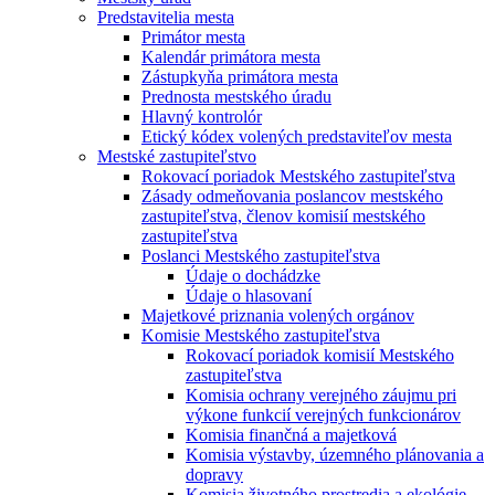
Predstavitelia mesta
Primátor mesta
Kalendár primátora mesta
Zástupkyňa primátora mesta
Prednosta mestského úradu
Hlavný kontrolór
Etický kódex volených predstaviteľov mesta
Mestské zastupiteľstvo
Rokovací poriadok Mestského zastupiteľstva
Zásady odmeňovania poslancov mestského
zastupiteľstva, členov komisií mestského
zastupiteľstva
Poslanci Mestského zastupiteľstva
Údaje o dochádzke
Údaje o hlasovaní
Majetkové priznania volených orgánov
Komisie Mestského zastupiteľstva
Rokovací poriadok komisií Mestského
zastupiteľstva
Komisia ochrany verejného záujmu pri
výkone funkcií verejných funkcionárov
Komisia finančná a majetková
Komisia výstavby, územného plánovania a
dopravy
Komisia životného prostredia a ekológie