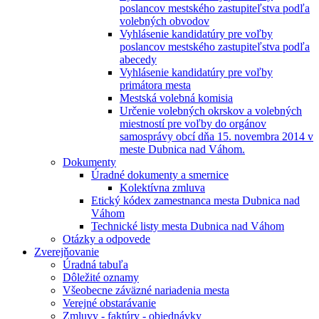
poslancov mestského zastupiteľstva podľa
volebných obvodov
Vyhlásenie kandidatúry pre voľby
poslancov mestského zastupiteľstva podľa
abecedy
Vyhlásenie kandidatúry pre voľby
primátora mesta
Mestská volebná komisia
Určenie volebných okrskov a volebných
miestností pre voľby do orgánov
samosprávy obcí dňa 15. novembra 2014 v
meste Dubnica nad Váhom.
Dokumenty
Úradné dokumenty a smernice
Kolektívna zmluva
Etický kódex zamestnanca mesta Dubnica nad
Váhom
Technické listy mesta Dubnica nad Váhom
Otázky a odpovede
Zverejňovanie
Úradná tabuľa
Dôležité oznamy
Všeobecne záväzné nariadenia mesta
Verejné obstarávanie
Zmluvy - faktúry - objednávky