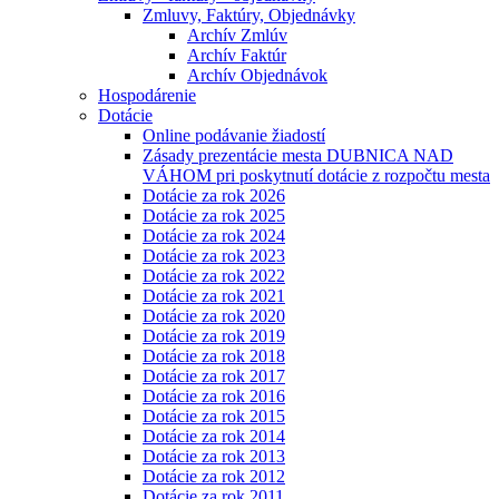
Zmluvy, Faktúry, Objednávky
Archív Zmlúv
Archív Faktúr
Archív Objednávok
Hospodárenie
Dotácie
Online podávanie žiadostí
Zásady prezentácie mesta DUBNICA NAD
VÁHOM pri poskytnutí dotácie z rozpočtu mesta
Dotácie za rok 2026
Dotácie za rok 2025
Dotácie za rok 2024
Dotácie za rok 2023
Dotácie za rok 2022
Dotácie za rok 2021
Dotácie za rok 2020
Dotácie za rok 2019
Dotácie za rok 2018
Dotácie za rok 2017
Dotácie za rok 2016
Dotácie za rok 2015
Dotácie za rok 2014
Dotácie za rok 2013
Dotácie za rok 2012
Dotácie za rok 2011