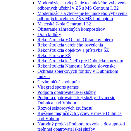
Modernizácia a zlepšenie technického vybavenia
odborných učební v ZŠ s MŠ Centrum I. 32
Modernizácia a zlepšenie technického vybavenia
odborných učební v ZŠ s MŠ Pod hájom
Materská škola Centrum I 32
Obstaranie záhradných kompostérov
Dom kultúry
Rekonštrukcia VO – ul. Obrancov mieru
Rekonštrukcia verejného osvetlenia
Rekonštrukcia objektov a prístavba ŠZ
Rekonštrukcie ZŠ
Rekonštrukcia kaštieľa pre Dubnické múzeum
Rekonštrukcia Námestia Matice slovenskej
Ochrana zbierkových fondov v Dubnickom
múzeu
Cezhraničná spolupráca
Visegrad sports games
Podpora opatrovateľskej služby
Podpora opatrovateľskej služby II v meste
Dubnica nad Váhom
Rozvoj sektorových zručností
Riešenie migračných výziev v meste Dubnica
nad Váhom
Národný projekt Podpora rozvoja a dostupnosti
terénnej opatrovateľskej služby