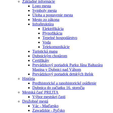
Základné informácie
Logo mesta
Symboly mesta
Úloha a postavenie mesta
Mesto zo zákona
Infraštruktúra
Elektrifikácia
Plynofikácia
Tepelné hospodárstvo
Voda
Telekomunikácie
Turistická mapa
Dubnickým chotárom
Certifikáty
Prevádzkový poriadok Parku Jána Baltazára
Magina v Dubnici nad Váhom
Prevádzkový poriadok detských ihrísk
História
Predhistorické a ranohistorické osídlenie
Dubnica do začiatku 16. storočia
Mestská časť PREJTA
Výbor mestskej časti
Družobné mestá
Vác - Maďarsko
Zawadzkie - Poľsko