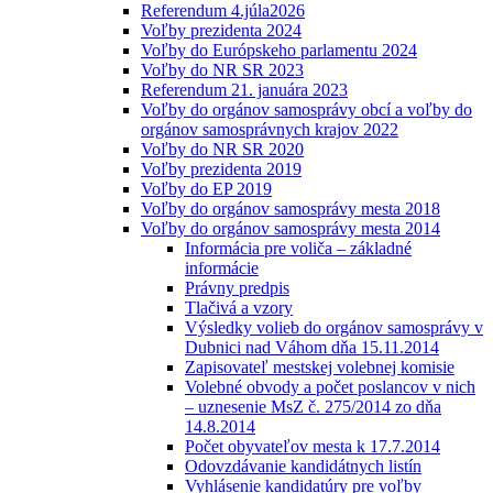
Referendum 4.júla2026
Voľby prezidenta 2024
Voľby do Európskeho parlamentu 2024
Voľby do NR SR 2023
Referendum 21. januára 2023
Voľby do orgánov samosprávy obcí a voľby do
orgánov samosprávnych krajov 2022
Voľby do NR SR 2020
Voľby prezidenta 2019
Voľby do EP 2019
Voľby do orgánov samosprávy mesta 2018
Voľby do orgánov samosprávy mesta 2014
Informácia pre voliča – základné
informácie
Právny predpis
Tlačivá a vzory
Výsledky volieb do orgánov samosprávy v
Dubnici nad Váhom dňa 15.11.2014
Zapisovateľ mestskej volebnej komisie
Volebné obvody a počet poslancov v nich
– uznesenie MsZ č. 275/2014 zo dňa
14.8.2014
Počet obyvateľov mesta k 17.7.2014
Odovzdávanie kandidátnych listín
Vyhlásenie kandidatúry pre voľby