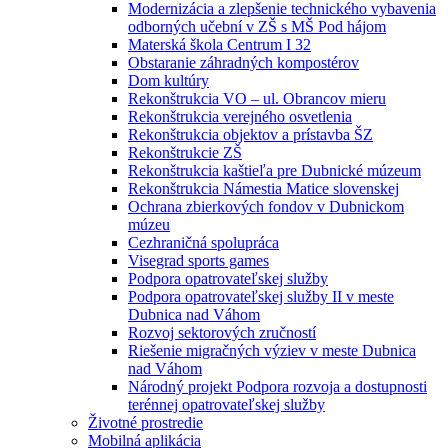
Modernizácia a zlepšenie technického vybavenia
odborných učební v ZŠ s MŠ Pod hájom
Materská škola Centrum I 32
Obstaranie záhradných kompostérov
Dom kultúry
Rekonštrukcia VO – ul. Obrancov mieru
Rekonštrukcia verejného osvetlenia
Rekonštrukcia objektov a prístavba ŠZ
Rekonštrukcie ZŠ
Rekonštrukcia kaštieľa pre Dubnické múzeum
Rekonštrukcia Námestia Matice slovenskej
Ochrana zbierkových fondov v Dubnickom
múzeu
Cezhraničná spolupráca
Visegrad sports games
Podpora opatrovateľskej služby
Podpora opatrovateľskej služby II v meste
Dubnica nad Váhom
Rozvoj sektorových zručností
Riešenie migračných výziev v meste Dubnica
nad Váhom
Národný projekt Podpora rozvoja a dostupnosti
terénnej opatrovateľskej služby
Životné prostredie
Mobilná aplikácia