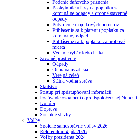
Podanie daňového priznania
Poskytnutie úľavy na poplatku za
komunálne odpady a drobné stavebné
odpady
Potvrdenie majetkových pomerov
Prihlásenie sa k plateniu poplatku za
komunálny odpad
Prihlásenie sa k poplatku za hrobové
miesta
Vydanie rybárskeho lístka
Životné prostredie
Odpady
Ochrana ovzdušia
Verejná zeleň
Štátna vodná správa
Školstvo
Postup pri sprístupňovaní informácií
Podávanie oznámení o protispoločenskej činnosti
Kultúra
Doprava
Sociálne služby
Voľby
Spojené samosprávne voľby 2026
Referendum 4.júla2026
Voľby prezidenta 2024