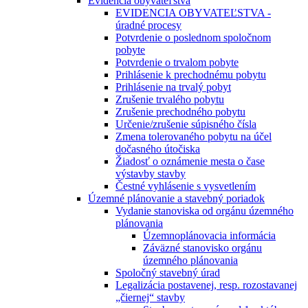
Evidencia obyvateľstva
EVIDENCIA OBYVATEĽSTVA -
úradné procesy
Potvrdenie o poslednom spoločnom
pobyte
Potvrdenie o trvalom pobyte
Prihlásenie k prechodnému pobytu
Prihlásenie na trvalý pobyt
Zrušenie trvalého pobytu
Zrušenie prechodného pobytu
Určenie/zrušenie súpisného čísla
Zmena tolerovaného pobytu na účel
dočasného útočiska
Žiadosť o oznámenie mesta o čase
výstavby stavby
Čestné vyhlásenie s vysvetlením
Územné plánovanie a stavebný poriadok
Vydanie stanoviska od orgánu územného
plánovania
Územnoplánovacia informácia
Záväzné stanovisko orgánu
územného plánovania
Spoločný stavebný úrad
Legalizácia postavenej, resp. rozostavanej
„čiernej“ stavby