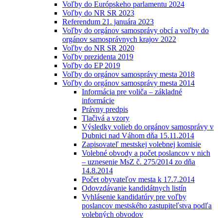
Voľby do Európskeho parlamentu 2024
Voľby do NR SR 2023
Referendum 21. januára 2023
Voľby do orgánov samosprávy obcí a voľby do
orgánov samosprávnych krajov 2022
Voľby do NR SR 2020
Voľby prezidenta 2019
Voľby do EP 2019
Voľby do orgánov samosprávy mesta 2018
Voľby do orgánov samosprávy mesta 2014
Informácia pre voliča – základné
informácie
Právny predpis
Tlačivá a vzory
Výsledky volieb do orgánov samosprávy v
Dubnici nad Váhom dňa 15.11.2014
Zapisovateľ mestskej volebnej komisie
Volebné obvody a počet poslancov v nich
– uznesenie MsZ č. 275/2014 zo dňa
14.8.2014
Počet obyvateľov mesta k 17.7.2014
Odovzdávanie kandidátnych listín
Vyhlásenie kandidatúry pre voľby
poslancov mestského zastupiteľstva podľa
volebných obvodov