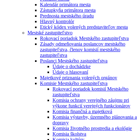
Kalendár primátora mesta
Zástupkyňa primátora mesta
Prednosta mestského úradu
Hlavný kontrolór
Etický kódex volených predstaviteľov mesta
Mestské zastupiteľstvo
Rokovací poriadok Mestského zastupiteľstva
Zásady odmeňovania poslancov mestského
zastupiteľstva, členov komisií mestského
zastupiteľstva
Poslanci Mestského zastupiteľstva
Údaje o dochádzke
Údaje o hlasovaní
Majetkové priznania volených orgánov
Komisie Mestského zastupiteľstva
Rokovací poriadok komisií Mestského
zastupiteľstva
Komisia ochrany verejného záujmu pri
výkone funkcií verejných funkcionárov
Komisia finančná a majetková
Komisia výstavby, územného plánovania a
dopravy
Komisia životného prostredia a ekológie
Komisia školstva
Komisia kultúry