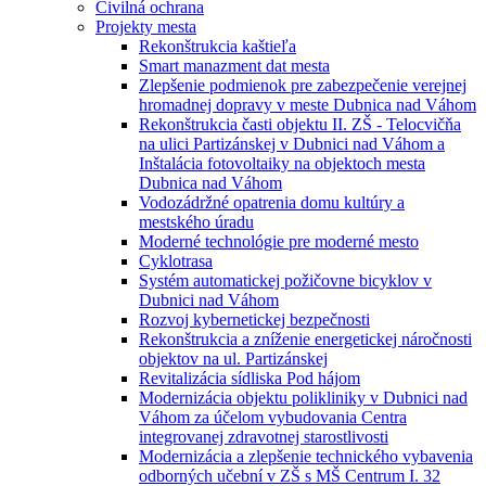
Civilná ochrana
Projekty mesta
Rekonštrukcia kaštieľa
Smart manazment dat mesta
Zlepšenie podmienok pre zabezpečenie verejnej
hromadnej dopravy v meste Dubnica nad Váhom
Rekonštrukcia časti objektu II. ZŠ - Telocvičňa
na ulici Partizánskej v Dubnici nad Váhom a
Inštalácia fotovoltaiky na objektoch mesta
Dubnica nad Váhom
Vodozádržné opatrenia domu kultúry a
mestského úradu
Moderné technológie pre moderné mesto
Cyklotrasa
Systém automatickej požičovne bicyklov v
Dubnici nad Váhom
Rozvoj kybernetickej bezpečnosti
Rekonštrukcia a zníženie energetickej náročnosti
objektov na ul. Partizánskej
Revitalizácia sídliska Pod hájom
Modernizácia objektu polikliniky v Dubnici nad
Váhom za účelom vybudovania Centra
integrovanej zdravotnej starostlivosti
Modernizácia a zlepšenie technického vybavenia
odborných učební v ZŠ s MŠ Centrum I. 32