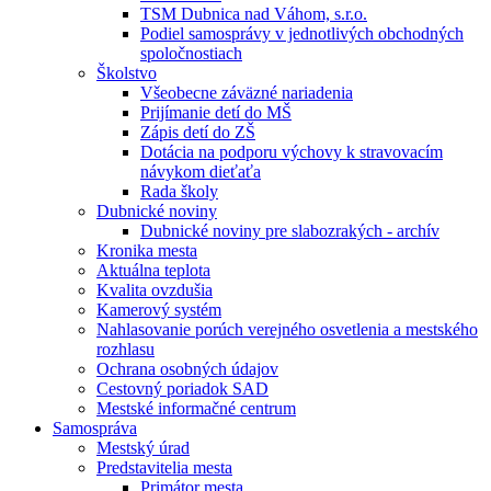
TSM Dubnica nad Váhom, s.r.o.
Podiel samosprávy v jednotlivých obchodných
spoločnostiach
Školstvo
Všeobecne záväzné nariadenia
Prijímanie detí do MŠ
Zápis detí do ZŠ
Dotácia na podporu výchovy k stravovacím
návykom dieťaťa
Rada školy
Dubnické noviny
Dubnické noviny pre slabozrakých - archív
Kronika mesta
Aktuálna teplota
Kvalita ovzdušia
Kamerový systém
Nahlasovanie porúch verejného osvetlenia a mestského
rozhlasu
Ochrana osobných údajov
Cestovný poriadok SAD
Mestské informačné centrum
Samospráva
Mestský úrad
Predstavitelia mesta
Primátor mesta