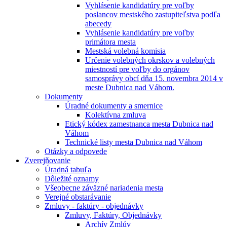
Vyhlásenie kandidatúry pre voľby
poslancov mestského zastupiteľstva podľa
abecedy
Vyhlásenie kandidatúry pre voľby
primátora mesta
Mestská volebná komisia
Určenie volebných okrskov a volebných
miestností pre voľby do orgánov
samosprávy obcí dňa 15. novembra 2014 v
meste Dubnica nad Váhom.
Dokumenty
Úradné dokumenty a smernice
Kolektívna zmluva
Etický kódex zamestnanca mesta Dubnica nad
Váhom
Technické listy mesta Dubnica nad Váhom
Otázky a odpovede
Zverejňovanie
Úradná tabuľa
Dôležité oznamy
Všeobecne záväzné nariadenia mesta
Verejné obstarávanie
Zmluvy - faktúry - objednávky
Zmluvy, Faktúry, Objednávky
Archív Zmlúv