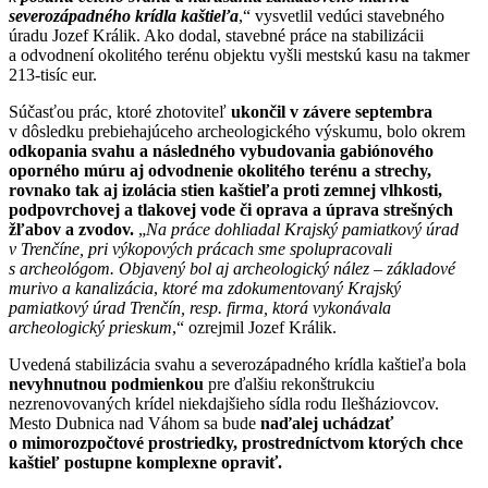
severozápadného krídla kaštieľa
,“ vysvetlil vedúci stavebného
úradu Jozef Králik. Ako dodal, stavebné práce na stabilizácii
a odvodnení okolitého terénu objektu vyšli mestskú kasu na takmer
213-tisíc eur.
Súčasťou prác, ktoré zhotoviteľ
ukončil v závere septembra
v dôsledku prebiehajúceho archeologického výskumu, bolo okrem
odkopania svahu a následného vybudovania gabiónového
oporného múru aj odvodnenie okolitého terénu a strechy,
rovnako tak aj izolácia stien kaštieľa proti zemnej vlhkosti,
podpovrchovej a tlakovej vode či oprava a úprava strešných
žľabov a zvodov.
„
Na práce dohliadal Krajský pamiatkový úrad
v Trenčíne, pri výkopových prácach sme spolupracovali
s archeológom. Objavený bol aj archeologický nález – základové
murivo a kanalizácia
,
ktoré ma zdokumentovaný Krajský
pamiatkový úrad Trenčín, resp. firma, ktorá vykonávala
archeologický prieskum
,“ ozrejmil Jozef Králik.
Uvedená stabilizácia svahu a severozápadného krídla kaštieľa bola
nevyhnutnou podmienkou
pre ďalšiu rekonštrukciu
nezrenovovaných krídel niekdajšieho sídla rodu Ilešháziovcov.
Mesto Dubnica nad Váhom sa bude
naďalej uchádzať
o mimorozpočtové prostriedky, prostredníctvom ktorých chce
kaštieľ postupne komplexne opraviť.