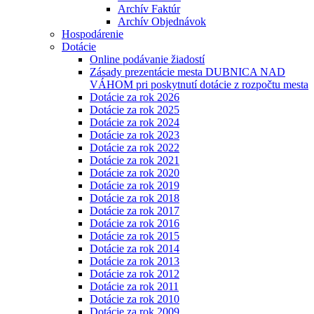
Archív Faktúr
Archív Objednávok
Hospodárenie
Dotácie
Online podávanie žiadostí
Zásady prezentácie mesta DUBNICA NAD
VÁHOM pri poskytnutí dotácie z rozpočtu mesta
Dotácie za rok 2026
Dotácie za rok 2025
Dotácie za rok 2024
Dotácie za rok 2023
Dotácie za rok 2022
Dotácie za rok 2021
Dotácie za rok 2020
Dotácie za rok 2019
Dotácie za rok 2018
Dotácie za rok 2017
Dotácie za rok 2016
Dotácie za rok 2015
Dotácie za rok 2014
Dotácie za rok 2013
Dotácie za rok 2012
Dotácie za rok 2011
Dotácie za rok 2010
Dotácie za rok 2009