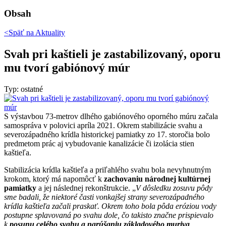
Obsah
<Späť na
Aktuality
Svah pri kaštieli je zastabilizovaný, oporu
mu tvorí gabiónový múr
Typ: ostatné
S výstavbou 73-metrov dlhého gabiónového oporného múru začala
samospráva v polovici apríla 2021. Okrem stabilizácie svahu a
severozápadného krídla historickej pamiatky zo 17. storočia bolo
predmetom prác aj vybudovanie kanalizácie či izolácia stien
kaštieľa.
Stabilizácia krídla kaštieľa a priľahlého svahu bola nevyhnutným
krokom, ktorý má napomôcť k
zachovaniu národnej kultúrnej
pamiatky
a jej následnej rekonštrukcie. „
V dôsledku zosuvu pôdy
sme badali, že niektoré časti vonkajšej strany severozápadného
krídla kaštieľa začali praskať. Okrem toho bola pôda eróziou vody
postupne splavovaná po svahu dole, čo takisto značne prispievalo
k
posunu celého svahu a narúšaniu základového muriva