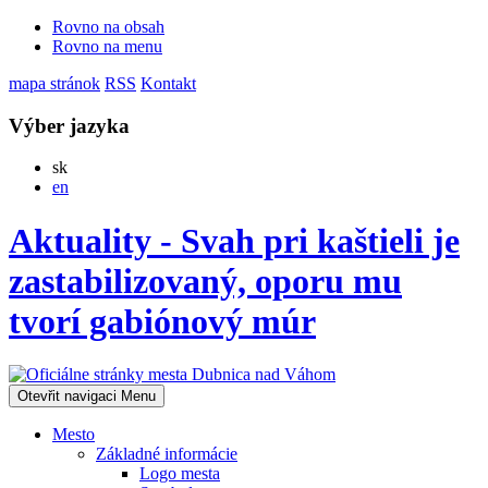
Rovno na obsah
Rovno na menu
mapa stránok
RSS
Kontakt
Výber jazyka
Slovensky
sk
English
en
Aktuality - Svah pri kaštieli je
zastabilizovaný, oporu mu
tvorí gabiónový múr
Otevřit navigaci
Menu
Mesto
Základné informácie
Logo mesta