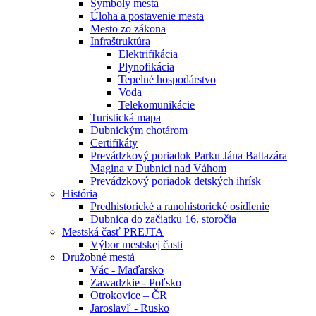
Symboly mesta
Úloha a postavenie mesta
Mesto zo zákona
Infraštruktúra
Elektrifikácia
Plynofikácia
Tepelné hospodárstvo
Voda
Telekomunikácie
Turistická mapa
Dubnickým chotárom
Certifikáty
Prevádzkový poriadok Parku Jána Baltazára
Magina v Dubnici nad Váhom
Prevádzkový poriadok detských ihrísk
História
Predhistorické a ranohistorické osídlenie
Dubnica do začiatku 16. storočia
Mestská časť PREJTA
Výbor mestskej časti
Družobné mestá
Vác - Maďarsko
Zawadzkie - Poľsko
Otrokovice – ČR
Jaroslavľ - Rusko