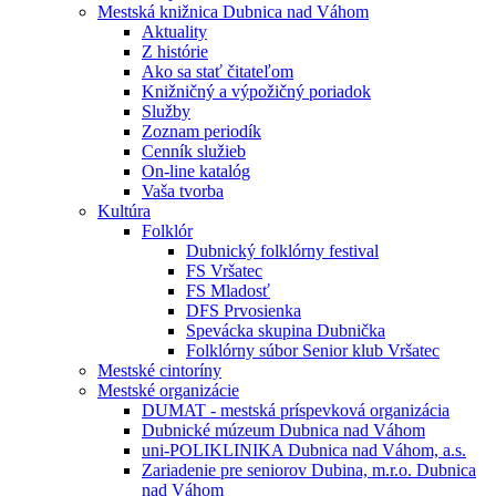
Mestská knižnica Dubnica nad Váhom
Aktuality
Z histórie
Ako sa stať čitateľom
Knižničný a výpožičný poriadok
Služby
Zoznam periodík
Cenník služieb
On-line katalóg
Vaša tvorba
Kultúra
Folklór
Dubnický folklórny festival
FS Vršatec
FS Mladosť
DFS Prvosienka
Spevácka skupina Dubnička
Folklórny súbor Senior klub Vršatec
Mestské cintoríny
Mestské organizácie
DUMAT - mestská príspevková organizácia
Dubnické múzeum Dubnica nad Váhom
uni-POLIKLINIKA Dubnica nad Váhom, a.s.
Zariadenie pre seniorov Dubina, m.r.o. Dubnica
nad Váhom