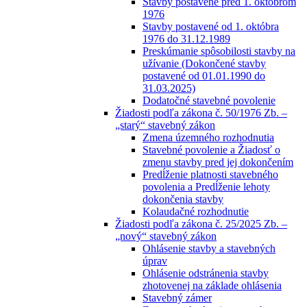
Stavby postavené pred 1. októbrom
1976
Stavby postavené od 1. októbra
1976 do 31.12.1989
Preskúmanie spôsobilosti stavby na
užívanie (Dokončené stavby
postavené od 01.01.1990 do
31.03.2025)
Dodatočné stavebné povolenie
Žiadosti podľa zákona č. 50/1976 Zb. –
„starý“ stavebný zákon
Zmena územného rozhodnutia
Stavebné povolenie a Žiadosť o
zmenu stavby pred jej dokončením
Predĺženie platnosti stavebného
povolenia a Predĺženie lehoty
dokončenia stavby
Kolaudačné rozhodnutie
Žiadosti podľa zákona č. 25/2025 Zb. –
„nový“ stavebný zákon
Ohlásenie stavby a stavebných
úprav
Ohlásenie odstránenia stavby
zhotovenej na základe ohlásenia
Stavebný zámer