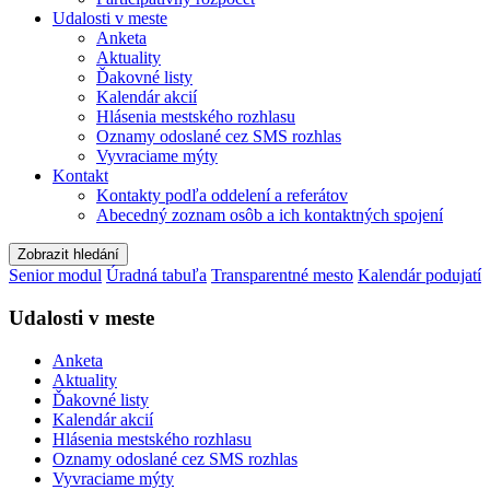
Udalosti v meste
Anketa
Aktuality
Ďakovné listy
Kalendár akcií
Hlásenia mestského rozhlasu
Oznamy odoslané cez SMS rozhlas
Vyvraciame mýty
Kontakt
Kontakty podľa oddelení a referátov
Abecedný zoznam osôb a ich kontaktných spojení
Zobrazit hledání
Senior modul
Úradná tabuľa
Transparentné mesto
Kalendár podujatí
Udalosti v meste
Anketa
Aktuality
Ďakovné listy
Kalendár akcií
Hlásenia mestského rozhlasu
Oznamy odoslané cez SMS rozhlas
Vyvraciame mýty