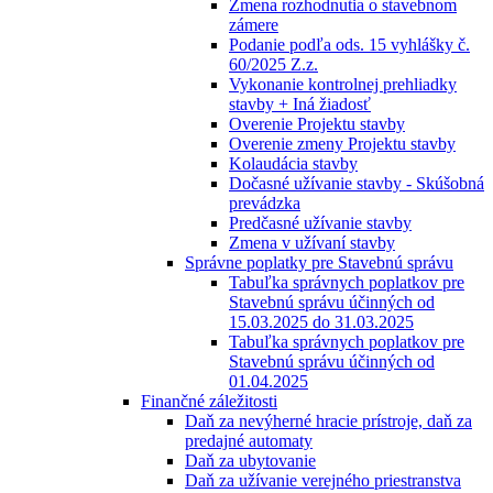
Zmena rozhodnutia o stavebnom
zámere
Podanie podľa ods. 15 vyhlášky č.
60/2025 Z.z.
Vykonanie kontrolnej prehliadky
stavby + Iná žiadosť
Overenie Projektu stavby
Overenie zmeny Projektu stavby
Kolaudácia stavby
Dočasné užívanie stavby - Skúšobná
prevádzka
Predčasné užívanie stavby
Zmena v užívaní stavby
Správne poplatky pre Stavebnú správu
Tabuľka správnych poplatkov pre
Stavebnú správu účinných od
15.03.2025 do 31.03.2025
Tabuľka správnych poplatkov pre
Stavebnú správu účinných od
01.04.2025
Finančné záležitosti
Daň za nevýherné hracie prístroje, daň za
predajné automaty
Daň za ubytovanie
Daň za užívanie verejného priestranstva