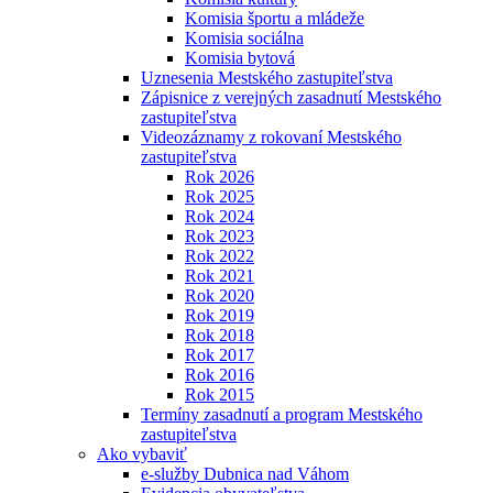
Komisia športu a mládeže
Komisia sociálna
Komisia bytová
Uznesenia Mestského zastupiteľstva
Zápisnice z verejných zasadnutí Mestského
zastupiteľstva
Videozáznamy z rokovaní Mestského
zastupiteľstva
Rok 2026
Rok 2025
Rok 2024
Rok 2023
Rok 2022
Rok 2021
Rok 2020
Rok 2019
Rok 2018
Rok 2017
Rok 2016
Rok 2015
Termíny zasadnutí a program Mestského
zastupiteľstva
Ako vybaviť
e-služby Dubnica nad Váhom