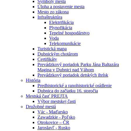
Symboly mesta
Úloha a postavenie mesta
Mesto zo zákona
Infraštruktúra
Elektrifikácia
Plynofikácia
Tepelné hospodárstvo
Voda
Telekomunikácie
Turistická mapa
Dubnickým chotárom
Certifikáty
Prevádzkový poriadok Parku Jána Baltazára
Magina v Dubnici nad Váhom
Prevádzkový poriadok detských ihrísk
História
Predhistorické a ranohistorické osídlenie
Dubnica do začiatku 16. storočia
Mestská časť PREJTA
Výbor mestskej časti
Družobné mestá
Vác - Maďarsko
Zawadzkie - Poľsko
Otrokovice – ČR
Jaroslavľ - Rusko