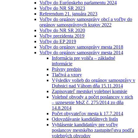
Voľby do Európskeho parlamentu 2024
Voľby do NR SR 2023
Referendum 21. januára 2023
Voľby do orgánov samosprávy obcí a voľby do
orgánov samosprávnych krajov 2022
Voľby do NR SR 2020
Voľby prezidenta 2019
Voľby do EP 2019
Voľby do orgánov samosprávy mesta 2018
Voľby do orgánov samosprávy mesta 2014
Informácia pre voliča – základné
informácie
Právny predpis
Tlačivá a vzory
Výsledky volieb do orgánov samosprávy v
Dubnici nad Váhom dňa 15.11.2014
Zapisovateľ mestskej volebnej komisie
Volebné obvody a počet poslancov v nich
– uznesenie MsZ č. 275/2014 zo dňa
14.8.2014
Počet obyvateľov mesta k 17.7.2014
Odovzdávanie kandidátnych listín
Vyhlásenie kandidatúry pre voľby
poslancov mestského zastupiteľstva podľa
volebných obvodov