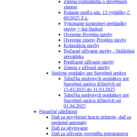
Zmena rozhodnutia o stavebnom
zámere
Podanie podľa ods. 15 vyhlášky č.
60/2025 Z.z.
Vykonanie kontrolnej prehliadky
stavby + Iná žiadosť
Overenie Projektu stavby
Overenie zmeny Projektu stavby
Kolaudácia stavby
Dočasné užívanie stavby - Skúšobná
prevádzka
Predčasné užívanie stavby
Zmena v užívaní stavby
Správne poplatky pre Stavebnú správu
Tabuľka správnych poplatkov pre
Stavebnú správu účinných od
15.03.2025 do 31.03.2025
Tabuľka správnych poplatkov pre
Stavebnú správu účinných od
01.04.2025
Finančné záležitosti
Daň za nevýherné hracie prístroje, daň za
predajné automaty
Daň za ubytovanie
Daň za užívanie verejného priestranstva