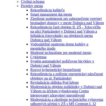
Civilná ochrana
Projekty mesta
Rekonštrukcia kaštieľa
Smart manazment dat mesta
Zlepšenie podmienok pre zabezpečenie verejnej
hromadnej dopravy v meste Dubnica nad Váhom
Rekonštrukcia časti objektu II. ZŠ - Telocvičňa
na ulici Partizánskej v Dubnici nad Váhom a
Inštalácia fotovoltaiky na objektoch mesta
Dubnica nad Váhom
Vodozádržné opatrenia domu kultúry a
mestského úradu
Moderné technológie pre moderné mesto
Cyklotrasa
Systém automatickej požičovne bicyklov v
Dubnici nad Váhom
Rozvoj kybernetickej bezpečnosti
Rekonštrukcia a zníženie energetickej náročnosti
objektov na ul. Partizánskej
Revitalizácia sídliska Pod hájom
Modernizácia objektu polikliniky v Dubnici nad
Váhom za účelom vybudovania Centra
integrovanej zdravotnej starostlivosti
Modernizácia a zlepšenie technického vybavenia
odborných učební v ZŠ s MŠ Centrum I. 32