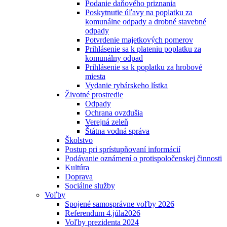
Podanie daňového priznania
Poskytnutie úľavy na poplatku za
komunálne odpady a drobné stavebné
odpady
Potvrdenie majetkových pomerov
Prihlásenie sa k plateniu poplatku za
komunálny odpad
Prihlásenie sa k poplatku za hrobové
miesta
Vydanie rybárskeho lístka
Životné prostredie
Odpady
Ochrana ovzdušia
Verejná zeleň
Štátna vodná správa
Školstvo
Postup pri sprístupňovaní informácií
Podávanie oznámení o protispoločenskej činnosti
Kultúra
Doprava
Sociálne služby
Voľby
Spojené samosprávne voľby 2026
Referendum 4.júla2026
Voľby prezidenta 2024