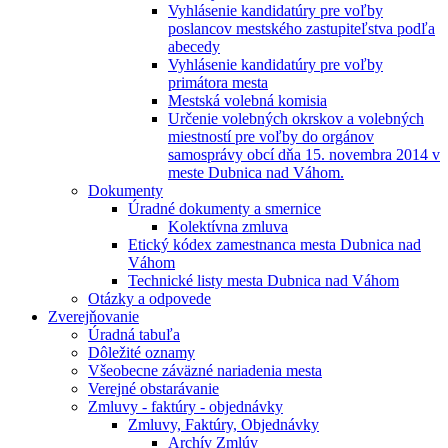
Vyhlásenie kandidatúry pre voľby
poslancov mestského zastupiteľstva podľa
abecedy
Vyhlásenie kandidatúry pre voľby
primátora mesta
Mestská volebná komisia
Určenie volebných okrskov a volebných
miestností pre voľby do orgánov
samosprávy obcí dňa 15. novembra 2014 v
meste Dubnica nad Váhom.
Dokumenty
Úradné dokumenty a smernice
Kolektívna zmluva
Etický kódex zamestnanca mesta Dubnica nad
Váhom
Technické listy mesta Dubnica nad Váhom
Otázky a odpovede
Zverejňovanie
Úradná tabuľa
Dôležité oznamy
Všeobecne záväzné nariadenia mesta
Verejné obstarávanie
Zmluvy - faktúry - objednávky
Zmluvy, Faktúry, Objednávky
Archív Zmlúv