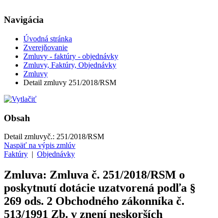
Navigácia
Úvodná stránka
Zverejňovanie
Zmluvy - faktúry - objednávky
Zmluvy, Faktúry, Objednávky
Zmluvy
Detail zmluvy 251/2018/RSM
Obsah
Detail zmluvy
č.:
251/2018/RSM
Naspäť na výpis zmlúv
Faktúry
|
Objednávky
Zmluva: Zmluva č. 251/2018/RSM o
poskytnutí dotácie uzatvorená podľa §
269 ods. 2 Obchodného zákonníka č.
513/1991 Zb. v znení neskorších