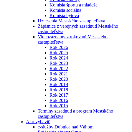
Komisia športu a mládeže
Komisia sociálna
Komisia bytová
Uznesenia Mestského zastupiteľstva
Zápisnice z verejných zasadnutí Mestského
zastupiteľstva
Videozáznamy z rokovaní Mestského
zastupiteľstva
Rok 2026
Rok 2025
Rok 2024
Rok 2023
Rok 2022
Rok 2021
Rok 2020
Rok 2019
Rok 2018
Rok 2017
Rok 2016
Rok 2015
Termíny zasadnutí a program Mestského
zastupiteľstva
Ako vybaviť
e-služby Dubnica nad Váhom