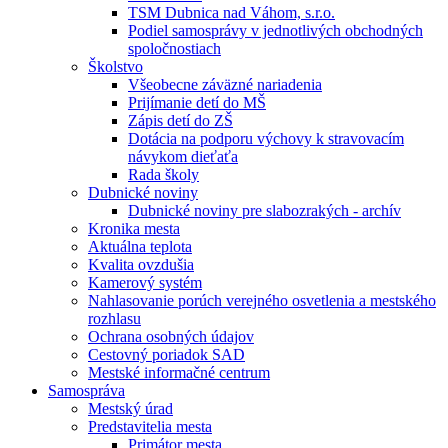
TSM Dubnica nad Váhom, s.r.o.
Podiel samosprávy v jednotlivých obchodných
spoločnostiach
Školstvo
Všeobecne záväzné nariadenia
Prijímanie detí do MŠ
Zápis detí do ZŠ
Dotácia na podporu výchovy k stravovacím
návykom dieťaťa
Rada školy
Dubnické noviny
Dubnické noviny pre slabozrakých - archív
Kronika mesta
Aktuálna teplota
Kvalita ovzdušia
Kamerový systém
Nahlasovanie porúch verejného osvetlenia a mestského
rozhlasu
Ochrana osobných údajov
Cestovný poriadok SAD
Mestské informačné centrum
Samospráva
Mestský úrad
Predstavitelia mesta
Primátor mesta