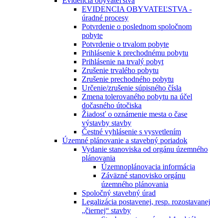
Evidencia obyvateľstva
EVIDENCIA OBYVATEĽSTVA -
úradné procesy
Potvrdenie o poslednom spoločnom
pobyte
Potvrdenie o trvalom pobyte
Prihlásenie k prechodnému pobytu
Prihlásenie na trvalý pobyt
Zrušenie trvalého pobytu
Zrušenie prechodného pobytu
Určenie/zrušenie súpisného čísla
Zmena tolerovaného pobytu na účel
dočasného útočiska
Žiadosť o oznámenie mesta o čase
výstavby stavby
Čestné vyhlásenie s vysvetlením
Územné plánovanie a stavebný poriadok
Vydanie stanoviska od orgánu územného
plánovania
Územnoplánovacia informácia
Záväzné stanovisko orgánu
územného plánovania
Spoločný stavebný úrad
Legalizácia postavenej, resp. rozostavanej
„čiernej“ stavby