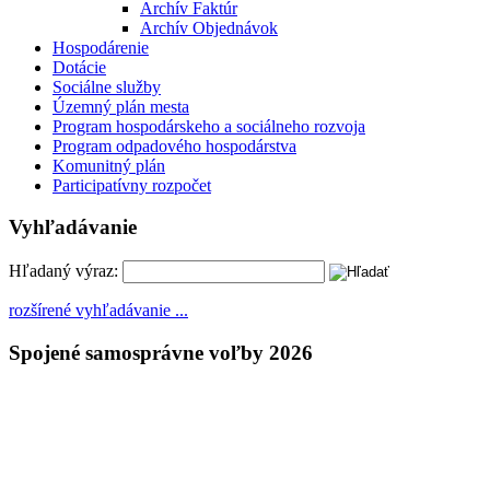
Archív Faktúr
Archív Objednávok
Hospodárenie
Dotácie
Sociálne služby
Územný plán mesta
Program hospodárskeho a sociálneho rozvoja
Program odpadového hospodárstva
Komunitný plán
Participatívny rozpočet
Vyhľadávanie
Hľadaný výraz:
rozšírené vyhľadávanie ...
Spojené samosprávne voľby 2026