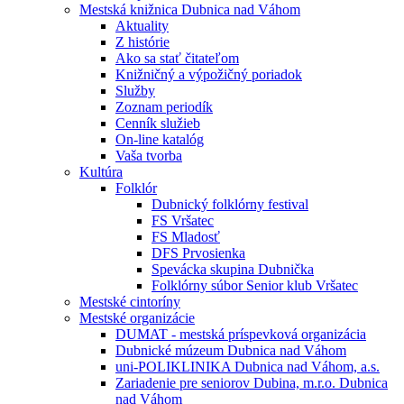
Mestská knižnica Dubnica nad Váhom
Aktuality
Z histórie
Ako sa stať čitateľom
Knižničný a výpožičný poriadok
Služby
Zoznam periodík
Cenník služieb
On-line katalóg
Vaša tvorba
Kultúra
Folklór
Dubnický folklórny festival
FS Vršatec
FS Mladosť
DFS Prvosienka
Spevácka skupina Dubnička
Folklórny súbor Senior klub Vršatec
Mestské cintoríny
Mestské organizácie
DUMAT - mestská príspevková organizácia
Dubnické múzeum Dubnica nad Váhom
uni-POLIKLINIKA Dubnica nad Váhom, a.s.
Zariadenie pre seniorov Dubina, m.r.o. Dubnica
nad Váhom