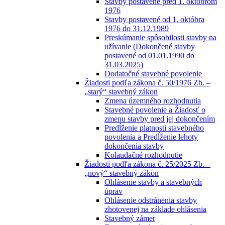
Stavby postavené pred 1. októbrom
1976
Stavby postavené od 1. októbra
1976 do 31.12.1989
Preskúmanie spôsobilosti stavby na
užívanie (Dokončené stavby
postavené od 01.01.1990 do
31.03.2025)
Dodatočné stavebné povolenie
Žiadosti podľa zákona č. 50/1976 Zb. –
„starý“ stavebný zákon
Zmena územného rozhodnutia
Stavebné povolenie a Žiadosť o
zmenu stavby pred jej dokončením
Predĺženie platnosti stavebného
povolenia a Predĺženie lehoty
dokončenia stavby
Kolaudačné rozhodnutie
Žiadosti podľa zákona č. 25/2025 Zb. –
„nový“ stavebný zákon
Ohlásenie stavby a stavebných
úprav
Ohlásenie odstránenia stavby
zhotovenej na základe ohlásenia
Stavebný zámer