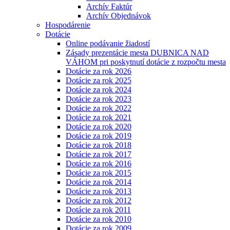
Archív Faktúr
Archív Objednávok
Hospodárenie
Dotácie
Online podávanie žiadostí
Zásady prezentácie mesta DUBNICA NAD
VÁHOM pri poskytnutí dotácie z rozpočtu mesta
Dotácie za rok 2026
Dotácie za rok 2025
Dotácie za rok 2024
Dotácie za rok 2023
Dotácie za rok 2022
Dotácie za rok 2021
Dotácie za rok 2020
Dotácie za rok 2019
Dotácie za rok 2018
Dotácie za rok 2017
Dotácie za rok 2016
Dotácie za rok 2015
Dotácie za rok 2014
Dotácie za rok 2013
Dotácie za rok 2012
Dotácie za rok 2011
Dotácie za rok 2010
Dotácie za rok 2009