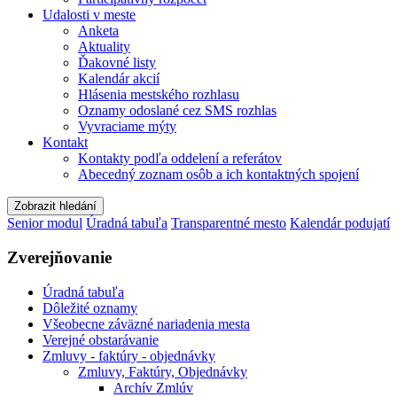
Udalosti v meste
Anketa
Aktuality
Ďakovné listy
Kalendár akcií
Hlásenia mestského rozhlasu
Oznamy odoslané cez SMS rozhlas
Vyvraciame mýty
Kontakt
Kontakty podľa oddelení a referátov
Abecedný zoznam osôb a ich kontaktných spojení
Zobrazit hledání
Senior modul
Úradná tabuľa
Transparentné mesto
Kalendár podujatí
Zverejňovanie
Úradná tabuľa
Dôležité oznamy
Všeobecne záväzné nariadenia mesta
Verejné obstarávanie
Zmluvy - faktúry - objednávky
Zmluvy, Faktúry, Objednávky
Archív Zmlúv