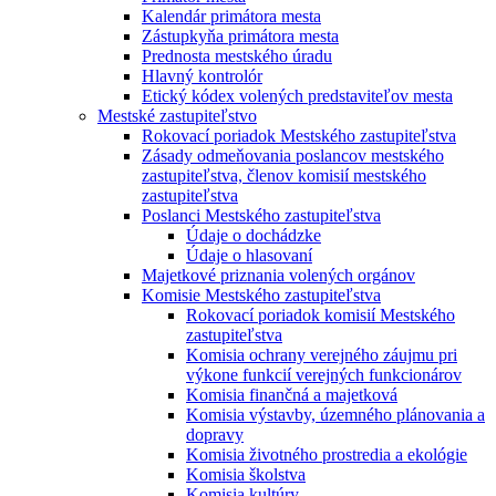
Kalendár primátora mesta
Zástupkyňa primátora mesta
Prednosta mestského úradu
Hlavný kontrolór
Etický kódex volených predstaviteľov mesta
Mestské zastupiteľstvo
Rokovací poriadok Mestského zastupiteľstva
Zásady odmeňovania poslancov mestského
zastupiteľstva, členov komisií mestského
zastupiteľstva
Poslanci Mestského zastupiteľstva
Údaje o dochádzke
Údaje o hlasovaní
Majetkové priznania volených orgánov
Komisie Mestského zastupiteľstva
Rokovací poriadok komisií Mestského
zastupiteľstva
Komisia ochrany verejného záujmu pri
výkone funkcií verejných funkcionárov
Komisia finančná a majetková
Komisia výstavby, územného plánovania a
dopravy
Komisia životného prostredia a ekológie
Komisia školstva
Komisia kultúry