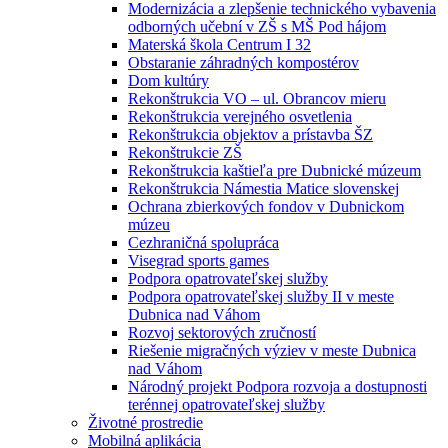
Modernizácia a zlepšenie technického vybavenia
odborných učební v ZŠ s MŠ Pod hájom
Materská škola Centrum I 32
Obstaranie záhradných kompostérov
Dom kultúry
Rekonštrukcia VO – ul. Obrancov mieru
Rekonštrukcia verejného osvetlenia
Rekonštrukcia objektov a prístavba ŠZ
Rekonštrukcie ZŠ
Rekonštrukcia kaštieľa pre Dubnické múzeum
Rekonštrukcia Námestia Matice slovenskej
Ochrana zbierkových fondov v Dubnickom
múzeu
Cezhraničná spolupráca
Visegrad sports games
Podpora opatrovateľskej služby
Podpora opatrovateľskej služby II v meste
Dubnica nad Váhom
Rozvoj sektorových zručností
Riešenie migračných výziev v meste Dubnica
nad Váhom
Národný projekt Podpora rozvoja a dostupnosti
terénnej opatrovateľskej služby
Životné prostredie
Mobilná aplikácia