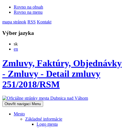
Rovno na obsah
Rovno na menu
mapa stránok
RSS
Kontakt
Výber jazyka
Slovensky
sk
English
en
Zmluvy, Faktúry, Objednávky
- Zmluvy - Detail zmluvy
251/2018/RSM
Otevřit navigaci
Menu
Mesto
Základné informácie
Logo mesta