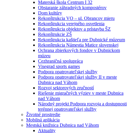
Materská škola Centrum I 32
Obstaranie záhradných kompostérov
Dom kultúry
Rekonštrukcia VO – ul. Obrancov mieru
Rekonštrukcia verejného osvetlenia
Rekonštrukcia objektov a prístavba ŠZ
Rekonštrukcie ZŠ
Rekonštrukcia kaštieľa pre Dubnické múzeum
Rekonštrukcia Námestia Matice slovenskej
Ochrana zbierkových fondov v Dubnickom
múzeu
Cezhraničná spolupráca
Visegrad sports games
Podpora opatrovateľskej služby
Podpora opatrovateľskej služby II v meste
Dubnica nad Váhom
Rozvoj sektorových zručností
Riešenie migračných výziev v meste Dubnica
nad Váhom
Národný projekt Podpora rozvoja a dostupnosti
terénnej opatrovateľskej služby
Životné prostredie
Mobilná aplikácia
Mestská knižnica Dubnica nad Váhom
Aktuality