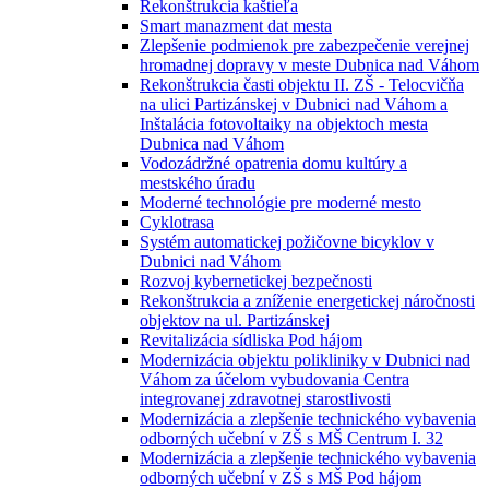
Rekonštrukcia kaštieľa
Smart manazment dat mesta
Zlepšenie podmienok pre zabezpečenie verejnej
hromadnej dopravy v meste Dubnica nad Váhom
Rekonštrukcia časti objektu II. ZŠ - Telocvičňa
na ulici Partizánskej v Dubnici nad Váhom a
Inštalácia fotovoltaiky na objektoch mesta
Dubnica nad Váhom
Vodozádržné opatrenia domu kultúry a
mestského úradu
Moderné technológie pre moderné mesto
Cyklotrasa
Systém automatickej požičovne bicyklov v
Dubnici nad Váhom
Rozvoj kybernetickej bezpečnosti
Rekonštrukcia a zníženie energetickej náročnosti
objektov na ul. Partizánskej
Revitalizácia sídliska Pod hájom
Modernizácia objektu polikliniky v Dubnici nad
Váhom za účelom vybudovania Centra
integrovanej zdravotnej starostlivosti
Modernizácia a zlepšenie technického vybavenia
odborných učební v ZŠ s MŠ Centrum I. 32
Modernizácia a zlepšenie technického vybavenia
odborných učební v ZŠ s MŠ Pod hájom