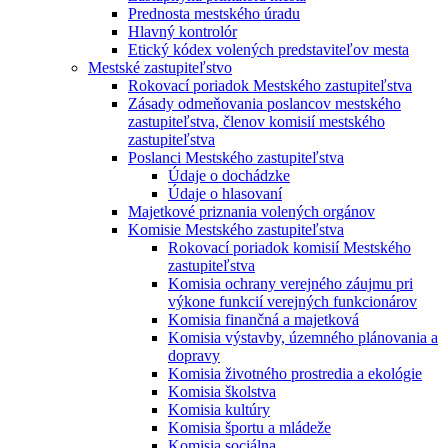
Prednosta mestského úradu
Hlavný kontrolór
Etický kódex volených predstaviteľov mesta
Mestské zastupiteľstvo
Rokovací poriadok Mestského zastupiteľstva
Zásady odmeňovania poslancov mestského
zastupiteľstva, členov komisií mestského
zastupiteľstva
Poslanci Mestského zastupiteľstva
Údaje o dochádzke
Údaje o hlasovaní
Majetkové priznania volených orgánov
Komisie Mestského zastupiteľstva
Rokovací poriadok komisií Mestského
zastupiteľstva
Komisia ochrany verejného záujmu pri
výkone funkcií verejných funkcionárov
Komisia finančná a majetková
Komisia výstavby, územného plánovania a
dopravy
Komisia životného prostredia a ekológie
Komisia školstva
Komisia kultúry
Komisia športu a mládeže
Komisia sociálna