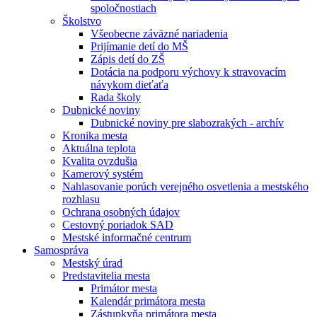
spoločnostiach
Školstvo
Všeobecne záväzné nariadenia
Prijímanie detí do MŠ
Zápis detí do ZŠ
Dotácia na podporu výchovy k stravovacím
návykom dieťaťa
Rada školy
Dubnické noviny
Dubnické noviny pre slabozrakých - archív
Kronika mesta
Aktuálna teplota
Kvalita ovzdušia
Kamerový systém
Nahlasovanie porúch verejného osvetlenia a mestského
rozhlasu
Ochrana osobných údajov
Cestovný poriadok SAD
Mestské informačné centrum
Samospráva
Mestský úrad
Predstavitelia mesta
Primátor mesta
Kalendár primátora mesta
Zástupkyňa primátora mesta