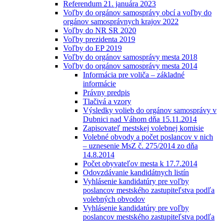
Referendum 21. januára 2023
Voľby do orgánov samosprávy obcí a voľby do
orgánov samosprávnych krajov 2022
Voľby do NR SR 2020
Voľby prezidenta 2019
Voľby do EP 2019
Voľby do orgánov samosprávy mesta 2018
Voľby do orgánov samosprávy mesta 2014
Informácia pre voliča – základné
informácie
Právny predpis
Tlačivá a vzory
Výsledky volieb do orgánov samosprávy v
Dubnici nad Váhom dňa 15.11.2014
Zapisovateľ mestskej volebnej komisie
Volebné obvody a počet poslancov v nich
– uznesenie MsZ č. 275/2014 zo dňa
14.8.2014
Počet obyvateľov mesta k 17.7.2014
Odovzdávanie kandidátnych listín
Vyhlásenie kandidatúry pre voľby
poslancov mestského zastupiteľstva podľa
volebných obvodov
Vyhlásenie kandidatúry pre voľby
poslancov mestského zastupiteľstva podľa