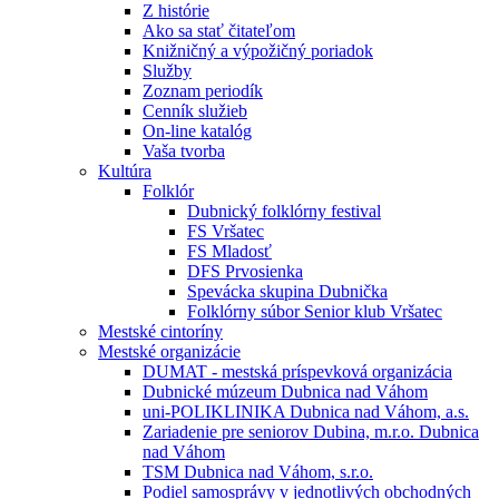
Z histórie
Ako sa stať čitateľom
Knižničný a výpožičný poriadok
Služby
Zoznam periodík
Cenník služieb
On-line katalóg
Vaša tvorba
Kultúra
Folklór
Dubnický folklórny festival
FS Vršatec
FS Mladosť
DFS Prvosienka
Spevácka skupina Dubnička
Folklórny súbor Senior klub Vršatec
Mestské cintoríny
Mestské organizácie
DUMAT - mestská príspevková organizácia
Dubnické múzeum Dubnica nad Váhom
uni-POLIKLINIKA Dubnica nad Váhom, a.s.
Zariadenie pre seniorov Dubina, m.r.o. Dubnica
nad Váhom
TSM Dubnica nad Váhom, s.r.o.
Podiel samosprávy v jednotlivých obchodných