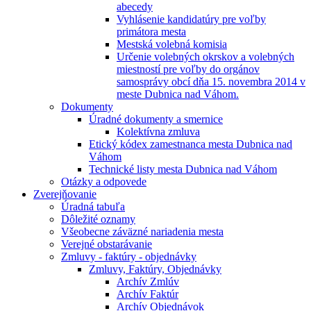
abecedy
Vyhlásenie kandidatúry pre voľby
primátora mesta
Mestská volebná komisia
Určenie volebných okrskov a volebných
miestností pre voľby do orgánov
samosprávy obcí dňa 15. novembra 2014 v
meste Dubnica nad Váhom.
Dokumenty
Úradné dokumenty a smernice
Kolektívna zmluva
Etický kódex zamestnanca mesta Dubnica nad
Váhom
Technické listy mesta Dubnica nad Váhom
Otázky a odpovede
Zverejňovanie
Úradná tabuľa
Dôležité oznamy
Všeobecne záväzné nariadenia mesta
Verejné obstarávanie
Zmluvy - faktúry - objednávky
Zmluvy, Faktúry, Objednávky
Archív Zmlúv
Archív Faktúr
Archív Objednávok