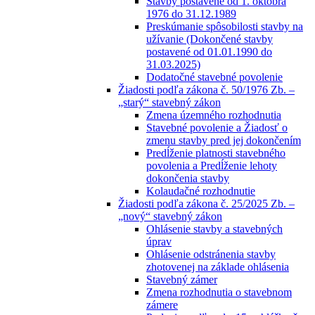
Stavby postavené od 1. októbra
1976 do 31.12.1989
Preskúmanie spôsobilosti stavby na
užívanie (Dokončené stavby
postavené od 01.01.1990 do
31.03.2025)
Dodatočné stavebné povolenie
Žiadosti podľa zákona č. 50/1976 Zb. –
„starý“ stavebný zákon
Zmena územného rozhodnutia
Stavebné povolenie a Žiadosť o
zmenu stavby pred jej dokončením
Predĺženie platnosti stavebného
povolenia a Predĺženie lehoty
dokončenia stavby
Kolaudačné rozhodnutie
Žiadosti podľa zákona č. 25/2025 Zb. –
„nový“ stavebný zákon
Ohlásenie stavby a stavebných
úprav
Ohlásenie odstránenia stavby
zhotovenej na základe ohlásenia
Stavebný zámer
Zmena rozhodnutia o stavebnom
zámere