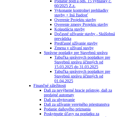
Podanie podľa ods. 15 vyhlášky č.
60/2025 Z.z.
Vykonanie kontrolnej prehliadky
stavby + Iná žiadosť
Overenie Projektu stavby
Overenie zmeny Projektu stavby
Kolaudácia stavby
Dočasné užívanie stavby - Skúšobná
prevádzka
Predčasné užívanie stavby
Zmena v užívaní stavby
Správne poplatky pre Stavebnú správu
Tabuľka správnych poplatkov pre
Stavebnú správu účinných od
15.03.2025 do 31.03.2025
Tabuľka správnych poplatkov pre
Stavebnú správu účinných od
01.04.2025
Finančné záležitosti
Daň za nevýherné hracie prístroje, daň za
predajné automaty
Daň za ubytovanie
Daň za užívanie verejného priestranstva
Podanie daňového priznania
Poskytnutie úľavy na poplatku za