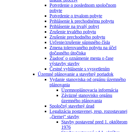
Potvrdenie o poslednom spoločnom
pobyte
Potvrdenie o trvalom pobyte
Prihlásenie k prechodnému pobytu
Prihlásenie na trvalý pobyt
Zrušenie trvalého pobytu
Zrušenie prechodného pobytu
Určenie/zrušenie súpisného čísla
Zmena tolerovaného pobytu na účel
dočasného útočiska
Žiadosť o oznámenie mesta o čase
výstavby stavby
Čestné vyhlásenie s vysvetlením
Územné plánovanie a stavebný poriadok
Vydanie stanoviska od orgánu územného
plánovania
Územnoplánovacia informácia
Záväzné stanovisko orgánu
územného plánovania
Spoločný stavebný úrad
Legalizácia postavenej, resp. rozostavanej
„čiernej“ stavby
Stavby postavené pred 1. októbrom
1976