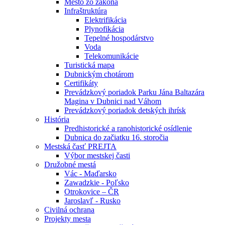
Mesto zo zákona
Infraštruktúra
Elektrifikácia
Plynofikácia
Tepelné hospodárstvo
Voda
Telekomunikácie
Turistická mapa
Dubnickým chotárom
Certifikáty
Prevádzkový poriadok Parku Jána Baltazára
Magina v Dubnici nad Váhom
Prevádzkový poriadok detských ihrísk
História
Predhistorické a ranohistorické osídlenie
Dubnica do začiatku 16. storočia
Mestská časť PREJTA
Výbor mestskej časti
Družobné mestá
Vác - Maďarsko
Zawadzkie - Poľsko
Otrokovice – ČR
Jaroslavľ - Rusko
Civilná ochrana
Projekty mesta