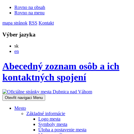
Rovno na obsah
Rovno na menu
mapa stránok
RSS
Kontakt
Výber jazyka
Slovensky
sk
English
en
Abecedný zoznam osôb a ich
kontaktných spojení
Otevřit navigaci
Menu
Mesto
Základné informácie
Logo mesta
Symboly mesta
Úloha a postavenie mesta