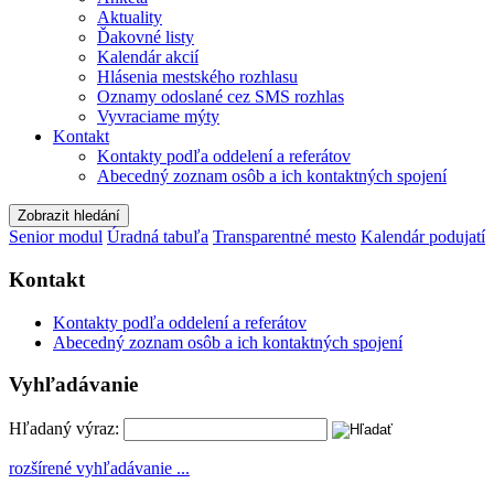
Aktuality
Ďakovné listy
Kalendár akcií
Hlásenia mestského rozhlasu
Oznamy odoslané cez SMS rozhlas
Vyvraciame mýty
Kontakt
Kontakty podľa oddelení a referátov
Abecedný zoznam osôb a ich kontaktných spojení
Zobrazit hledání
Senior modul
Úradná tabuľa
Transparentné mesto
Kalendár podujatí
Kontakt
Kontakty podľa oddelení a referátov
Abecedný zoznam osôb a ich kontaktných spojení
Vyhľadávanie
Hľadaný výraz:
rozšírené vyhľadávanie ...