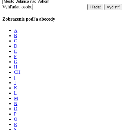
Vyhľadať osobu
Zobrazenie podľa abecedy
A
B
C
D
E
F
G
H
CH
I
J
K
L
M
N
O
P
Q
R
S