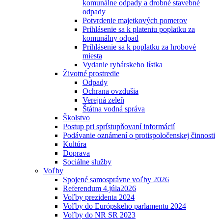
komunálne odpady a drobné stavebné
odpady
Potvrdenie majetkových pomerov
Prihlásenie sa k plateniu poplatku za
komunálny odpad
Prihlásenie sa k poplatku za hrobové
miesta
Vydanie rybárskeho lístka
Životné prostredie
Odpady
Ochrana ovzdušia
Verejná zeleň
Štátna vodná správa
Školstvo
Postup pri sprístupňovaní informácií
Podávanie oznámení o protispoločenskej činnosti
Kultúra
Doprava
Sociálne služby
Voľby
Spojené samosprávne voľby 2026
Referendum 4.júla2026
Voľby prezidenta 2024
Voľby do Európskeho parlamentu 2024
Voľby do NR SR 2023