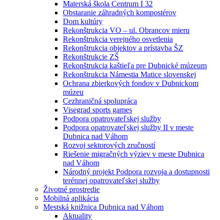
Materská škola Centrum I 32
Obstaranie záhradných kompostérov
Dom kultúry
Rekonštrukcia VO – ul. Obrancov mieru
Rekonštrukcia verejného osvetlenia
Rekonštrukcia objektov a prístavba ŠZ
Rekonštrukcie ZŠ
Rekonštrukcia kaštieľa pre Dubnické múzeum
Rekonštrukcia Námestia Matice slovenskej
Ochrana zbierkových fondov v Dubnickom
múzeu
Cezhraničná spolupráca
Visegrad sports games
Podpora opatrovateľskej služby
Podpora opatrovateľskej služby II v meste
Dubnica nad Váhom
Rozvoj sektorových zručností
Riešenie migračných výziev v meste Dubnica
nad Váhom
Národný projekt Podpora rozvoja a dostupnosti
terénnej opatrovateľskej služby
Životné prostredie
Mobilná aplikácia
Mestská knižnica Dubnica nad Váhom
Aktuality