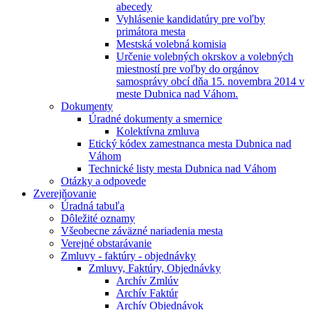
abecedy
Vyhlásenie kandidatúry pre voľby
primátora mesta
Mestská volebná komisia
Určenie volebných okrskov a volebných
miestností pre voľby do orgánov
samosprávy obcí dňa 15. novembra 2014 v
meste Dubnica nad Váhom.
Dokumenty
Úradné dokumenty a smernice
Kolektívna zmluva
Etický kódex zamestnanca mesta Dubnica nad
Váhom
Technické listy mesta Dubnica nad Váhom
Otázky a odpovede
Zverejňovanie
Úradná tabuľa
Dôležité oznamy
Všeobecne záväzné nariadenia mesta
Verejné obstarávanie
Zmluvy - faktúry - objednávky
Zmluvy, Faktúry, Objednávky
Archív Zmlúv
Archív Faktúr
Archív Objednávok