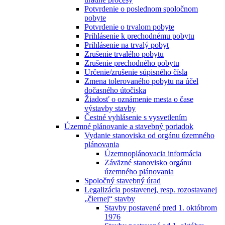
Potvrdenie o poslednom spoločnom
pobyte
Potvrdenie o trvalom pobyte
Prihlásenie k prechodnému pobytu
Prihlásenie na trvalý pobyt
Zrušenie trvalého pobytu
Zrušenie prechodného pobytu
Určenie/zrušenie súpisného čísla
Zmena tolerovaného pobytu na účel
dočasného útočiska
Žiadosť o oznámenie mesta o čase
výstavby stavby
Čestné vyhlásenie s vysvetlením
Územné plánovanie a stavebný poriadok
Vydanie stanoviska od orgánu územného
plánovania
Územnoplánovacia informácia
Záväzné stanovisko orgánu
územného plánovania
Spoločný stavebný úrad
Legalizácia postavenej, resp. rozostavanej
„čiernej“ stavby
Stavby postavené pred 1. októbrom
1976