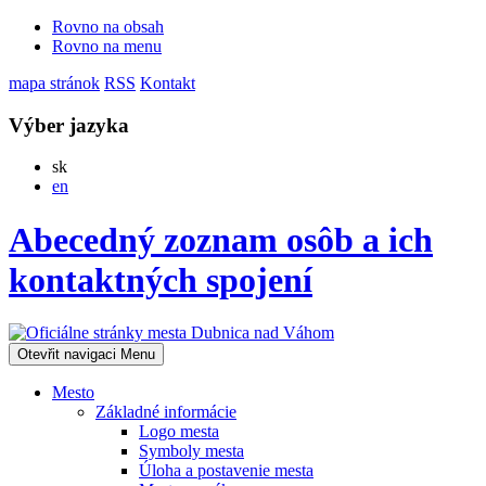
Rovno na obsah
Rovno na menu
mapa stránok
RSS
Kontakt
Výber jazyka
Slovensky
sk
English
en
Abecedný zoznam osôb a ich
kontaktných spojení
Otevřit navigaci
Menu
Mesto
Základné informácie
Logo mesta
Symboly mesta
Úloha a postavenie mesta