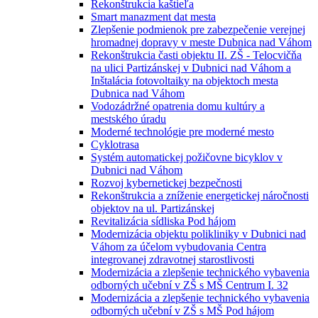
Rekonštrukcia kaštieľa
Smart manazment dat mesta
Zlepšenie podmienok pre zabezpečenie verejnej
hromadnej dopravy v meste Dubnica nad Váhom
Rekonštrukcia časti objektu II. ZŠ - Telocvičňa
na ulici Partizánskej v Dubnici nad Váhom a
Inštalácia fotovoltaiky na objektoch mesta
Dubnica nad Váhom
Vodozádržné opatrenia domu kultúry a
mestského úradu
Moderné technológie pre moderné mesto
Cyklotrasa
Systém automatickej požičovne bicyklov v
Dubnici nad Váhom
Rozvoj kybernetickej bezpečnosti
Rekonštrukcia a zníženie energetickej náročnosti
objektov na ul. Partizánskej
Revitalizácia sídliska Pod hájom
Modernizácia objektu polikliniky v Dubnici nad
Váhom za účelom vybudovania Centra
integrovanej zdravotnej starostlivosti
Modernizácia a zlepšenie technického vybavenia
odborných učební v ZŠ s MŠ Centrum I. 32
Modernizácia a zlepšenie technického vybavenia
odborných učební v ZŠ s MŠ Pod hájom