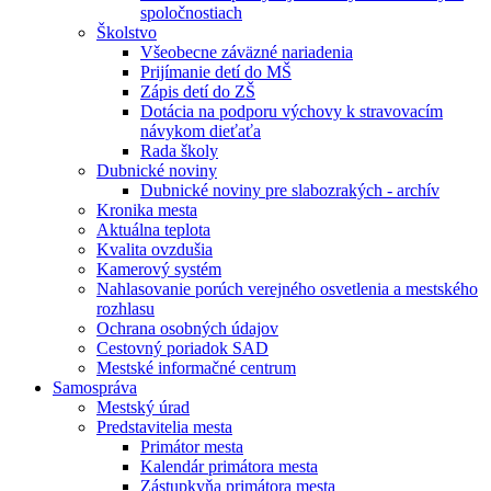
spoločnostiach
Školstvo
Všeobecne záväzné nariadenia
Prijímanie detí do MŠ
Zápis detí do ZŠ
Dotácia na podporu výchovy k stravovacím
návykom dieťaťa
Rada školy
Dubnické noviny
Dubnické noviny pre slabozrakých - archív
Kronika mesta
Aktuálna teplota
Kvalita ovzdušia
Kamerový systém
Nahlasovanie porúch verejného osvetlenia a mestského
rozhlasu
Ochrana osobných údajov
Cestovný poriadok SAD
Mestské informačné centrum
Samospráva
Mestský úrad
Predstavitelia mesta
Primátor mesta
Kalendár primátora mesta
Zástupkyňa primátora mesta