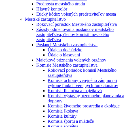
Prednosta mestského úradu
Hlavný kontrolór
Etický kódex volených predstaviteľov mesta
Mestské zastupiteľstvo
Rokovací poriadok Mestského zastupiteľstva
Zásady odmeňovania poslancov mestského
zastupiteľstva, členov komisií mestského
zastupiteľstva
Poslanci Mestského zastupiteľstva
Údaje o dochádzke
Údaje o hlasovaní
Majetkové priznania volených orgánov
Komisie Mestského zastupiteľstva
Rokovací poriadok komisií Mestského
zastupiteľstva
Komisia ochrany verejného záujmu pri
výkone funkcií verejných funkcionárov
Komisia finančná a majetková
Komisia výstavby, územného plánovania a
dopravy
Komisia životného prostredia a ekológie
Komisia školstva
Komisia kultúry
Komisia športu a mládeže
Komisia sociálna