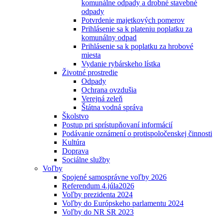
komunálne odpady a drobné stavebné
odpady
Potvrdenie majetkových pomerov
Prihlásenie sa k plateniu poplatku za
komunálny odpad
Prihlásenie sa k poplatku za hrobové
miesta
Vydanie rybárskeho lístka
Životné prostredie
Odpady
Ochrana ovzdušia
Verejná zeleň
Štátna vodná správa
Školstvo
Postup pri sprístupňovaní informácií
Podávanie oznámení o protispoločenskej činnosti
Kultúra
Doprava
Sociálne služby
Voľby
Spojené samosprávne voľby 2026
Referendum 4.júla2026
Voľby prezidenta 2024
Voľby do Európskeho parlamentu 2024
Voľby do NR SR 2023