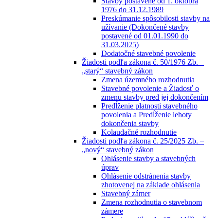
Stavby postavené od 1. októbra
1976 do 31.12.1989
Preskúmanie spôsobilosti stavby na
užívanie (Dokončené stavby
postavené od 01.01.1990 do
31.03.2025)
Dodatočné stavebné povolenie
Žiadosti podľa zákona č. 50/1976 Zb. –
„starý“ stavebný zákon
Zmena územného rozhodnutia
Stavebné povolenie a Žiadosť o
zmenu stavby pred jej dokončením
Predĺženie platnosti stavebného
povolenia a Predĺženie lehoty
dokončenia stavby
Kolaudačné rozhodnutie
Žiadosti podľa zákona č. 25/2025 Zb. –
„nový“ stavebný zákon
Ohlásenie stavby a stavebných
úprav
Ohlásenie odstránenia stavby
zhotovenej na základe ohlásenia
Stavebný zámer
Zmena rozhodnutia o stavebnom
zámere