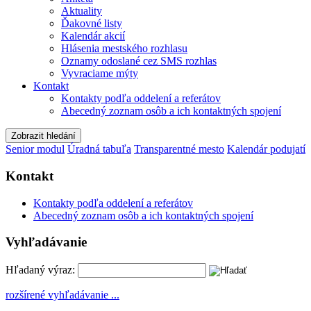
Aktuality
Ďakovné listy
Kalendár akcií
Hlásenia mestského rozhlasu
Oznamy odoslané cez SMS rozhlas
Vyvraciame mýty
Kontakt
Kontakty podľa oddelení a referátov
Abecedný zoznam osôb a ich kontaktných spojení
Zobrazit hledání
Senior modul
Úradná tabuľa
Transparentné mesto
Kalendár podujatí
Kontakt
Kontakty podľa oddelení a referátov
Abecedný zoznam osôb a ich kontaktných spojení
Vyhľadávanie
Hľadaný výraz:
rozšírené vyhľadávanie ...