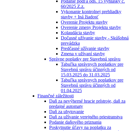
Podanie podľa ods. 15 vyhlášky č.
60/2025 Z.z.
Vykonanie kontrolnej prehliadky
stavby + Iná žiadosť
Overenie Projektu stavby
Overenie zmeny Projektu stavby
Kolaudácia stavby
Dočasné užívanie stavby - Skúšobná
prevádzka
Predčasné užívanie stavby
Zmena v užívaní stavby
Správne poplatky pre Stavebnú správu
Tabuľka správnych poplatkov pre
Stavebnú správu účinných od
15.03.2025 do 31.03.2025
Tabuľka správnych poplatkov pre
Stavebnú správu účinných od
01.04.2025
Finančné záležitosti
Daň za nevýherné hracie prístroje, daň za
predajné automaty
Daň za ubytovanie
Daň za užívanie verejného priestranstva
Podanie daňového priznania
Poskytnutie úľavy na poplatku za