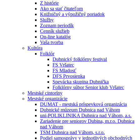
Z histórie
Ako sa stať čitateľom
Knižničný a výpožičný poriadok
Služby
Zoznam periodík
Cenník služieb
On-line katalóg
Vaša tvorba
Kultúra
Folklór
Dubnický folklórny festival
FS Vršatec
FS Mladosť
DFS Prvosienka
Spevácka skupina Dubnička
Folklórny súbor Senior klub Vršatec
Mestské cintoríny
Mestské organizácie
DUMAT - mestská príspevková organizácia
Dubnické múzeum Dubnica nad Váhom
uni-POLIKLINIKA Dubnica nad Váhom, a.s.
Zariadenie pre seniorov Dubina, m.r.o. Dubnica
nad Váhom
TSM Dubnica nad Váhom, s.r.o.
Podiel samosprávy v jednotlivých obchodných