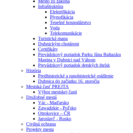
Mesto zo zákona
Infraštruktúra
Elektrifikácia
Plynofikácia
Tepelné hospodárstvo
Voda
Telekomunikácie
Turistická mapa
Dubnickým chotárom
Certifikáty
Prevádzkový poriadok Parku Jána Baltazára
Magina v Dubnici nad Váhom
Prevádzkový poriadok detských ihrísk
História
Predhistorické a ranohistorické osídlenie
Dubnica do začiatku 16. storočia
Mestská časť PREJTA
Výbor mestskej časti
Družobné mestá
Vác - Maďarsko
Zawadzkie - Poľsko
Otrokovice – ČR
Jaroslavľ - Rusko
Civilná ochrana
Projekty mesta