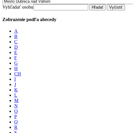
Vyhľadať osobu
Zobrazenie podľa abecedy
A
B
C
D
E
F
G
H
CH
I
J
K
L
M
N
O
P
Q
R
S