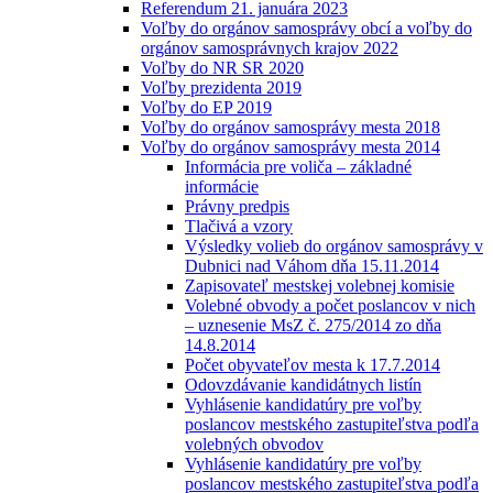
Referendum 21. januára 2023
Voľby do orgánov samosprávy obcí a voľby do
orgánov samosprávnych krajov 2022
Voľby do NR SR 2020
Voľby prezidenta 2019
Voľby do EP 2019
Voľby do orgánov samosprávy mesta 2018
Voľby do orgánov samosprávy mesta 2014
Informácia pre voliča – základné
informácie
Právny predpis
Tlačivá a vzory
Výsledky volieb do orgánov samosprávy v
Dubnici nad Váhom dňa 15.11.2014
Zapisovateľ mestskej volebnej komisie
Volebné obvody a počet poslancov v nich
– uznesenie MsZ č. 275/2014 zo dňa
14.8.2014
Počet obyvateľov mesta k 17.7.2014
Odovzdávanie kandidátnych listín
Vyhlásenie kandidatúry pre voľby
poslancov mestského zastupiteľstva podľa
volebných obvodov
Vyhlásenie kandidatúry pre voľby
poslancov mestského zastupiteľstva podľa