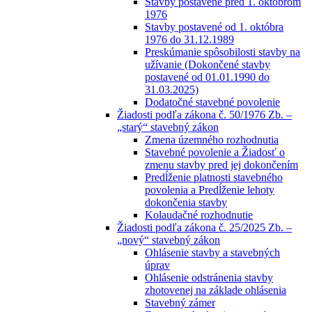
Stavby postavené pred 1. októbrom
1976
Stavby postavené od 1. októbra
1976 do 31.12.1989
Preskúmanie spôsobilosti stavby na
užívanie (Dokončené stavby
postavené od 01.01.1990 do
31.03.2025)
Dodatočné stavebné povolenie
Žiadosti podľa zákona č. 50/1976 Zb. –
„starý“ stavebný zákon
Zmena územného rozhodnutia
Stavebné povolenie a Žiadosť o
zmenu stavby pred jej dokončením
Predĺženie platnosti stavebného
povolenia a Predĺženie lehoty
dokončenia stavby
Kolaudačné rozhodnutie
Žiadosti podľa zákona č. 25/2025 Zb. –
„nový“ stavebný zákon
Ohlásenie stavby a stavebných
úprav
Ohlásenie odstránenia stavby
zhotovenej na základe ohlásenia
Stavebný zámer