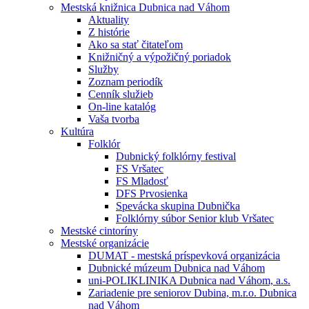
Mestská knižnica Dubnica nad Váhom
Aktuality
Z histórie
Ako sa stať čitateľom
Knižničný a výpožičný poriadok
Služby
Zoznam periodík
Cenník služieb
On-line katalóg
Vaša tvorba
Kultúra
Folklór
Dubnický folklórny festival
FS Vršatec
FS Mladosť
DFS Prvosienka
Spevácka skupina Dubnička
Folklórny súbor Senior klub Vršatec
Mestské cintoríny
Mestské organizácie
DUMAT - mestská príspevková organizácia
Dubnické múzeum Dubnica nad Váhom
uni-POLIKLINIKA Dubnica nad Váhom, a.s.
Zariadenie pre seniorov Dubina, m.r.o. Dubnica
nad Váhom