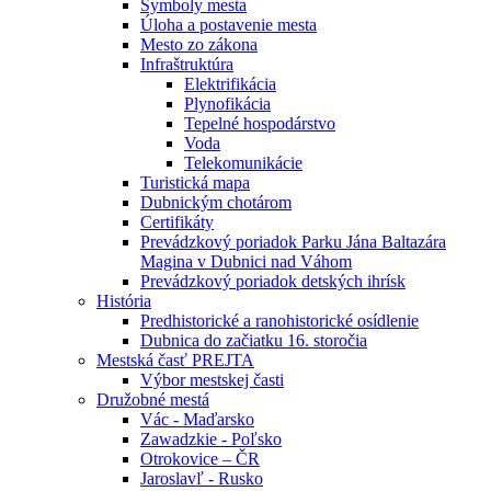
Symboly mesta
Úloha a postavenie mesta
Mesto zo zákona
Infraštruktúra
Elektrifikácia
Plynofikácia
Tepelné hospodárstvo
Voda
Telekomunikácie
Turistická mapa
Dubnickým chotárom
Certifikáty
Prevádzkový poriadok Parku Jána Baltazára
Magina v Dubnici nad Váhom
Prevádzkový poriadok detských ihrísk
História
Predhistorické a ranohistorické osídlenie
Dubnica do začiatku 16. storočia
Mestská časť PREJTA
Výbor mestskej časti
Družobné mestá
Vác - Maďarsko
Zawadzkie - Poľsko
Otrokovice – ČR
Jaroslavľ - Rusko