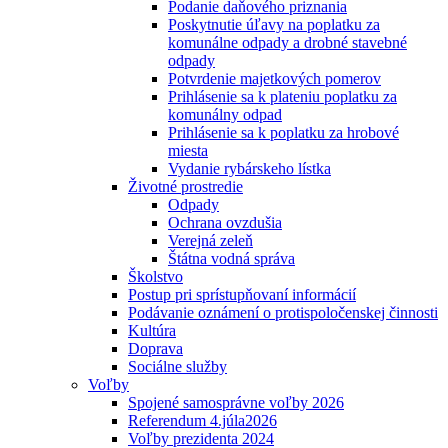
Podanie daňového priznania
Poskytnutie úľavy na poplatku za
komunálne odpady a drobné stavebné
odpady
Potvrdenie majetkových pomerov
Prihlásenie sa k plateniu poplatku za
komunálny odpad
Prihlásenie sa k poplatku za hrobové
miesta
Vydanie rybárskeho lístka
Životné prostredie
Odpady
Ochrana ovzdušia
Verejná zeleň
Štátna vodná správa
Školstvo
Postup pri sprístupňovaní informácií
Podávanie oznámení o protispoločenskej činnosti
Kultúra
Doprava
Sociálne služby
Voľby
Spojené samosprávne voľby 2026
Referendum 4.júla2026
Voľby prezidenta 2024