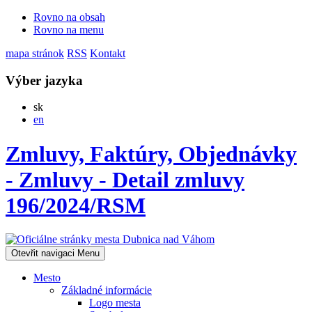
Rovno na obsah
Rovno na menu
mapa stránok
RSS
Kontakt
Výber jazyka
Slovensky
sk
English
en
Zmluvy, Faktúry, Objednávky
- Zmluvy - Detail zmluvy
196/2024/RSM
Otevřit navigaci
Menu
Mesto
Základné informácie
Logo mesta