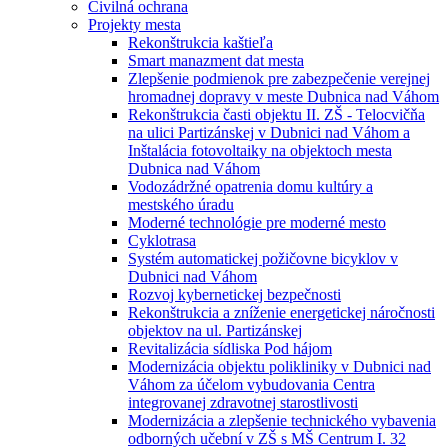
Civilná ochrana
Projekty mesta
Rekonštrukcia kaštieľa
Smart manazment dat mesta
Zlepšenie podmienok pre zabezpečenie verejnej
hromadnej dopravy v meste Dubnica nad Váhom
Rekonštrukcia časti objektu II. ZŠ - Telocvičňa
na ulici Partizánskej v Dubnici nad Váhom a
Inštalácia fotovoltaiky na objektoch mesta
Dubnica nad Váhom
Vodozádržné opatrenia domu kultúry a
mestského úradu
Moderné technológie pre moderné mesto
Cyklotrasa
Systém automatickej požičovne bicyklov v
Dubnici nad Váhom
Rozvoj kybernetickej bezpečnosti
Rekonštrukcia a zníženie energetickej náročnosti
objektov na ul. Partizánskej
Revitalizácia sídliska Pod hájom
Modernizácia objektu polikliniky v Dubnici nad
Váhom za účelom vybudovania Centra
integrovanej zdravotnej starostlivosti
Modernizácia a zlepšenie technického vybavenia
odborných učební v ZŠ s MŠ Centrum I. 32