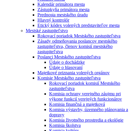
Kalendár primátora mesta
Zástupkyňa primátora mesta
Prednosta mestského úradu
Hlavný kontrolór
Etický kódex volených predstaviteľov mesta
Mestské zastupiteľstvo
Rokovací poriadok Mestského zastupiteľstva
Zásady odmeňovania poslancov mestského
zastupiteľstva, členov komisií mestského
zastupiteľstva
Poslanci Mestského zastupiteľstva
Údaje o dochádzke
Údaje o hlasovaní
Majetkové priznania volených orgánov
Komisie Mestského zastupiteľstva
Rokovací poriadok komisií Mestského
zastupiteľstva
Komisia ochrany verejného záujmu pri
výkone funkcií verejných funkcionárov
Komisia finančná a majetková
Komisia výstavby, územného plánovania a
dopravy
Komisia životného prostredia a ekológie
Komisia školstva
Komisia kultúry