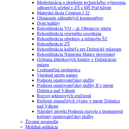
Modernizácia a zlepšenie technického vybavenia
odborných učební v ZŠ s MŠ Pod hájom
Materská škola Centrum I 32
Obstaranie záhradných kompostérov
Dom kultúry
Rekonštrukcia VO – ul. Obrancov mieru
Rekonštrukcia verejného osvetlenia
Rekonštrukcia objektov a prístavba ŠZ
Rekonštrukcie ZŠ
Rekonštrukcia kaštieľa pre Dubnické múzeum
Rekonštrukcia Námestia Matice slovenskej
Ochrana zbierkových fondov v Dubnickom
múzeu
Cezhraničná spolupráca
Visegrad sports games
Podpora opatrovateľskej služby
Podpora opatrovateľskej služby II v meste
Dubnica nad Váhom
Rozvoj sektorových zručností
Riešenie migračných výziev v meste Dubnica
nad Váhom
Národný projekt Podpora rozvoja a dostupnosti
terénnej opatrovateľskej služby
Životné prostredie
Mobilná aplikácia