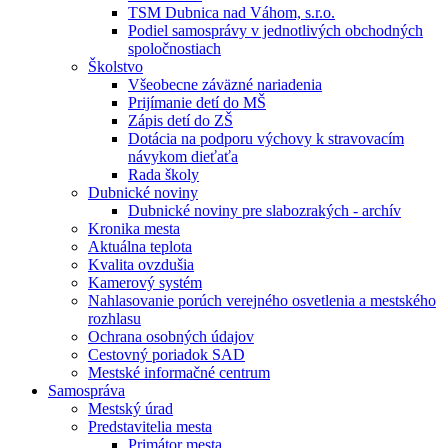
TSM Dubnica nad Váhom, s.r.o.
Podiel samosprávy v jednotlivých obchodných
spoločnostiach
Školstvo
Všeobecne záväzné nariadenia
Prijímanie detí do MŠ
Zápis detí do ZŠ
Dotácia na podporu výchovy k stravovacím
návykom dieťaťa
Rada školy
Dubnické noviny
Dubnické noviny pre slabozrakých - archív
Kronika mesta
Aktuálna teplota
Kvalita ovzdušia
Kamerový systém
Nahlasovanie porúch verejného osvetlenia a mestského
rozhlasu
Ochrana osobných údajov
Cestovný poriadok SAD
Mestské informačné centrum
Samospráva
Mestský úrad
Predstavitelia mesta
Primátor mesta