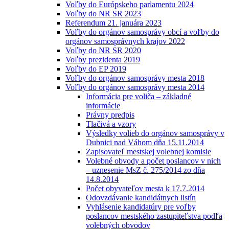
Voľby do Európskeho parlamentu 2024
Voľby do NR SR 2023
Referendum 21. januára 2023
Voľby do orgánov samosprávy obcí a voľby do
orgánov samosprávnych krajov 2022
Voľby do NR SR 2020
Voľby prezidenta 2019
Voľby do EP 2019
Voľby do orgánov samosprávy mesta 2018
Voľby do orgánov samosprávy mesta 2014
Informácia pre voliča – základné
informácie
Právny predpis
Tlačivá a vzory
Výsledky volieb do orgánov samosprávy v
Dubnici nad Váhom dňa 15.11.2014
Zapisovateľ mestskej volebnej komisie
Volebné obvody a počet poslancov v nich
– uznesenie MsZ č. 275/2014 zo dňa
14.8.2014
Počet obyvateľov mesta k 17.7.2014
Odovzdávanie kandidátnych listín
Vyhlásenie kandidatúry pre voľby
poslancov mestského zastupiteľstva podľa
volebných obvodov