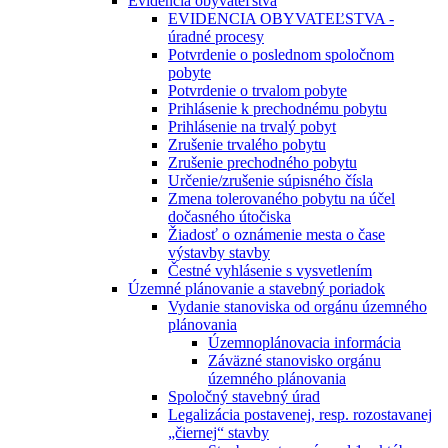
Evidencia obyvateľstva
EVIDENCIA OBYVATEĽSTVA -
úradné procesy
Potvrdenie o poslednom spoločnom
pobyte
Potvrdenie o trvalom pobyte
Prihlásenie k prechodnému pobytu
Prihlásenie na trvalý pobyt
Zrušenie trvalého pobytu
Zrušenie prechodného pobytu
Určenie/zrušenie súpisného čísla
Zmena tolerovaného pobytu na účel
dočasného útočiska
Žiadosť o oznámenie mesta o čase
výstavby stavby
Čestné vyhlásenie s vysvetlením
Územné plánovanie a stavebný poriadok
Vydanie stanoviska od orgánu územného
plánovania
Územnoplánovacia informácia
Záväzné stanovisko orgánu
územného plánovania
Spoločný stavebný úrad
Legalizácia postavenej, resp. rozostavanej
„čiernej“ stavby