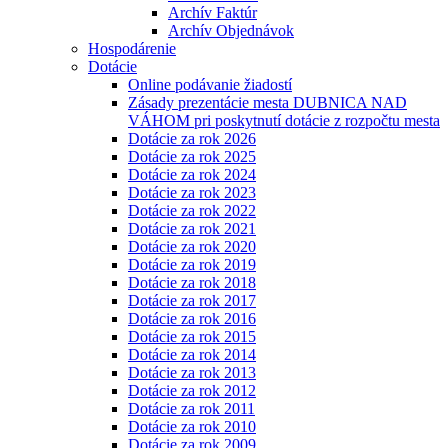
Archív Faktúr
Archív Objednávok
Hospodárenie
Dotácie
Online podávanie žiadostí
Zásady prezentácie mesta DUBNICA NAD
VÁHOM pri poskytnutí dotácie z rozpočtu mesta
Dotácie za rok 2026
Dotácie za rok 2025
Dotácie za rok 2024
Dotácie za rok 2023
Dotácie za rok 2022
Dotácie za rok 2021
Dotácie za rok 2020
Dotácie za rok 2019
Dotácie za rok 2018
Dotácie za rok 2017
Dotácie za rok 2016
Dotácie za rok 2015
Dotácie za rok 2014
Dotácie za rok 2013
Dotácie za rok 2012
Dotácie za rok 2011
Dotácie za rok 2010
Dotácie za rok 2009