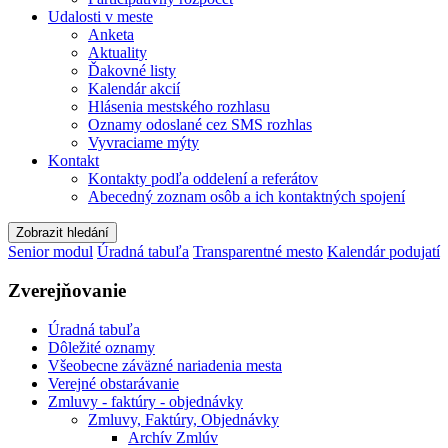
Udalosti v meste
Anketa
Aktuality
Ďakovné listy
Kalendár akcií
Hlásenia mestského rozhlasu
Oznamy odoslané cez SMS rozhlas
Vyvraciame mýty
Kontakt
Kontakty podľa oddelení a referátov
Abecedný zoznam osôb a ich kontaktných spojení
Zobrazit hledání
Senior modul
Úradná tabuľa
Transparentné mesto
Kalendár podujatí
Zverejňovanie
Úradná tabuľa
Dôležité oznamy
Všeobecne záväzné nariadenia mesta
Verejné obstarávanie
Zmluvy - faktúry - objednávky
Zmluvy, Faktúry, Objednávky
Archív Zmlúv