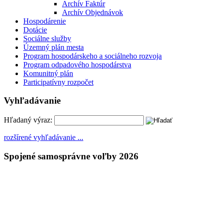
Archív Faktúr
Archív Objednávok
Hospodárenie
Dotácie
Sociálne služby
Územný plán mesta
Program hospodárskeho a sociálneho rozvoja
Program odpadového hospodárstva
Komunitný plán
Participatívny rozpočet
Vyhľadávanie
Hľadaný výraz:
rozšírené vyhľadávanie ...
Spojené samosprávne voľby 2026