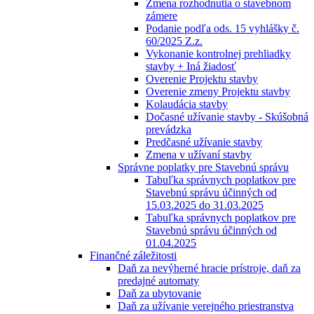
Zmena rozhodnutia o stavebnom
zámere
Podanie podľa ods. 15 vyhlášky č.
60/2025 Z.z.
Vykonanie kontrolnej prehliadky
stavby + Iná žiadosť
Overenie Projektu stavby
Overenie zmeny Projektu stavby
Kolaudácia stavby
Dočasné užívanie stavby - Skúšobná
prevádzka
Predčasné užívanie stavby
Zmena v užívaní stavby
Správne poplatky pre Stavebnú správu
Tabuľka správnych poplatkov pre
Stavebnú správu účinných od
15.03.2025 do 31.03.2025
Tabuľka správnych poplatkov pre
Stavebnú správu účinných od
01.04.2025
Finančné záležitosti
Daň za nevýherné hracie prístroje, daň za
predajné automaty
Daň za ubytovanie
Daň za užívanie verejného priestranstva