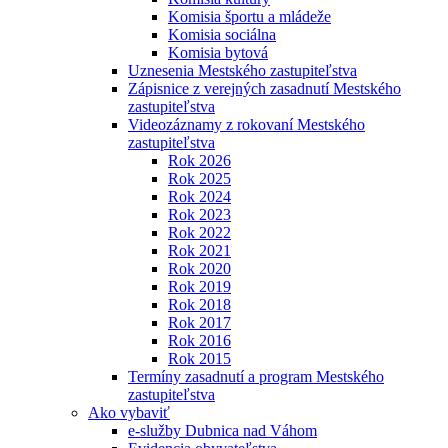
Komisia športu a mládeže
Komisia sociálna
Komisia bytová
Uznesenia Mestského zastupiteľstva
Zápisnice z verejných zasadnutí Mestského
zastupiteľstva
Videozáznamy z rokovaní Mestského
zastupiteľstva
Rok 2026
Rok 2025
Rok 2024
Rok 2023
Rok 2022
Rok 2021
Rok 2020
Rok 2019
Rok 2018
Rok 2017
Rok 2016
Rok 2015
Termíny zasadnutí a program Mestského
zastupiteľstva
Ako vybaviť
e-služby Dubnica nad Váhom