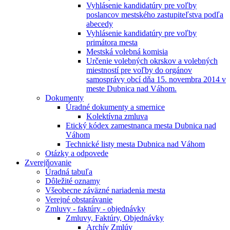
Vyhlásenie kandidatúry pre voľby
poslancov mestského zastupiteľstva podľa
abecedy
Vyhlásenie kandidatúry pre voľby
primátora mesta
Mestská volebná komisia
Určenie volebných okrskov a volebných
miestností pre voľby do orgánov
samosprávy obcí dňa 15. novembra 2014 v
meste Dubnica nad Váhom.
Dokumenty
Úradné dokumenty a smernice
Kolektívna zmluva
Etický kódex zamestnanca mesta Dubnica nad
Váhom
Technické listy mesta Dubnica nad Váhom
Otázky a odpovede
Zverejňovanie
Úradná tabuľa
Dôležité oznamy
Všeobecne záväzné nariadenia mesta
Verejné obstarávanie
Zmluvy - faktúry - objednávky
Zmluvy, Faktúry, Objednávky
Archív Zmlúv