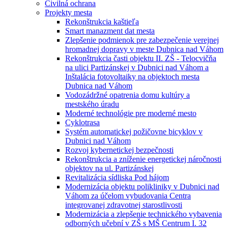
Civilná ochrana
Projekty mesta
Rekonštrukcia kaštieľa
Smart manazment dat mesta
Zlepšenie podmienok pre zabezpečenie verejnej
hromadnej dopravy v meste Dubnica nad Váhom
Rekonštrukcia časti objektu II. ZŠ - Telocvičňa
na ulici Partizánskej v Dubnici nad Váhom a
Inštalácia fotovoltaiky na objektoch mesta
Dubnica nad Váhom
Vodozádržné opatrenia domu kultúry a
mestského úradu
Moderné technológie pre moderné mesto
Cyklotrasa
Systém automatickej požičovne bicyklov v
Dubnici nad Váhom
Rozvoj kybernetickej bezpečnosti
Rekonštrukcia a zníženie energetickej náročnosti
objektov na ul. Partizánskej
Revitalizácia sídliska Pod hájom
Modernizácia objektu polikliniky v Dubnici nad
Váhom za účelom vybudovania Centra
integrovanej zdravotnej starostlivosti
Modernizácia a zlepšenie technického vybavenia
odborných učební v ZŠ s MŠ Centrum I. 32