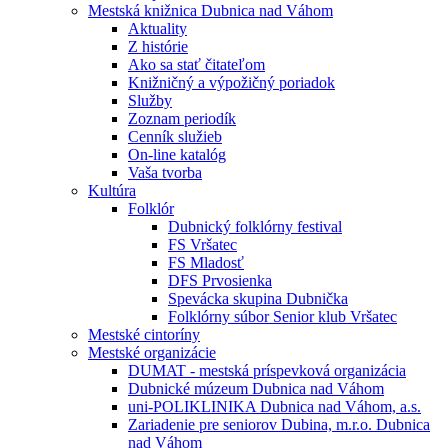
Mestská knižnica Dubnica nad Váhom
Aktuality
Z histórie
Ako sa stať čitateľom
Knižničný a výpožičný poriadok
Služby
Zoznam periodík
Cenník služieb
On-line katalóg
Vaša tvorba
Kultúra
Folklór
Dubnický folklórny festival
FS Vršatec
FS Mladosť
DFS Prvosienka
Spevácka skupina Dubnička
Folklórny súbor Senior klub Vršatec
Mestské cintoríny
Mestské organizácie
DUMAT - mestská príspevková organizácia
Dubnické múzeum Dubnica nad Váhom
uni-POLIKLINIKA Dubnica nad Váhom, a.s.
Zariadenie pre seniorov Dubina, m.r.o. Dubnica
nad Váhom