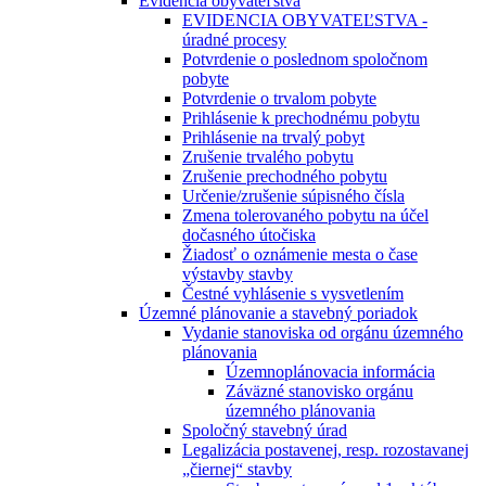
Evidencia obyvateľstva
EVIDENCIA OBYVATEĽSTVA -
úradné procesy
Potvrdenie o poslednom spoločnom
pobyte
Potvrdenie o trvalom pobyte
Prihlásenie k prechodnému pobytu
Prihlásenie na trvalý pobyt
Zrušenie trvalého pobytu
Zrušenie prechodného pobytu
Určenie/zrušenie súpisného čísla
Zmena tolerovaného pobytu na účel
dočasného útočiska
Žiadosť o oznámenie mesta o čase
výstavby stavby
Čestné vyhlásenie s vysvetlením
Územné plánovanie a stavebný poriadok
Vydanie stanoviska od orgánu územného
plánovania
Územnoplánovacia informácia
Záväzné stanovisko orgánu
územného plánovania
Spoločný stavebný úrad
Legalizácia postavenej, resp. rozostavanej
„čiernej“ stavby