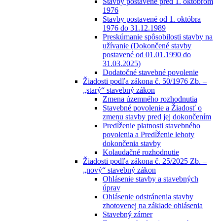
Stavby postavené pred 1. októbrom
1976
Stavby postavené od 1. októbra
1976 do 31.12.1989
Preskúmanie spôsobilosti stavby na
užívanie (Dokončené stavby
postavené od 01.01.1990 do
31.03.2025)
Dodatočné stavebné povolenie
Žiadosti podľa zákona č. 50/1976 Zb. –
„starý“ stavebný zákon
Zmena územného rozhodnutia
Stavebné povolenie a Žiadosť o
zmenu stavby pred jej dokončením
Predĺženie platnosti stavebného
povolenia a Predĺženie lehoty
dokončenia stavby
Kolaudačné rozhodnutie
Žiadosti podľa zákona č. 25/2025 Zb. –
„nový“ stavebný zákon
Ohlásenie stavby a stavebných
úprav
Ohlásenie odstránenia stavby
zhotovenej na základe ohlásenia
Stavebný zámer