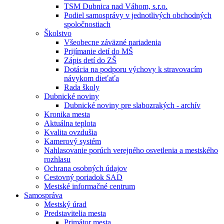
TSM Dubnica nad Váhom, s.r.o.
Podiel samosprávy v jednotlivých obchodných
spoločnostiach
Školstvo
Všeobecne záväzné nariadenia
Prijímanie detí do MŠ
Zápis detí do ZŠ
Dotácia na podporu výchovy k stravovacím
návykom dieťaťa
Rada školy
Dubnické noviny
Dubnické noviny pre slabozrakých - archív
Kronika mesta
Aktuálna teplota
Kvalita ovzdušia
Kamerový systém
Nahlasovanie porúch verejného osvetlenia a mestského
rozhlasu
Ochrana osobných údajov
Cestovný poriadok SAD
Mestské informačné centrum
Samospráva
Mestský úrad
Predstavitelia mesta
Primátor mesta