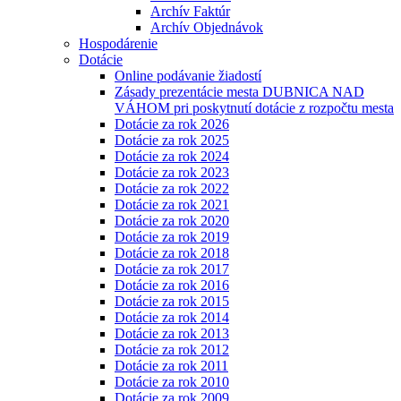
Archív Faktúr
Archív Objednávok
Hospodárenie
Dotácie
Online podávanie žiadostí
Zásady prezentácie mesta DUBNICA NAD
VÁHOM pri poskytnutí dotácie z rozpočtu mesta
Dotácie za rok 2026
Dotácie za rok 2025
Dotácie za rok 2024
Dotácie za rok 2023
Dotácie za rok 2022
Dotácie za rok 2021
Dotácie za rok 2020
Dotácie za rok 2019
Dotácie za rok 2018
Dotácie za rok 2017
Dotácie za rok 2016
Dotácie za rok 2015
Dotácie za rok 2014
Dotácie za rok 2013
Dotácie za rok 2012
Dotácie za rok 2011
Dotácie za rok 2010
Dotácie za rok 2009