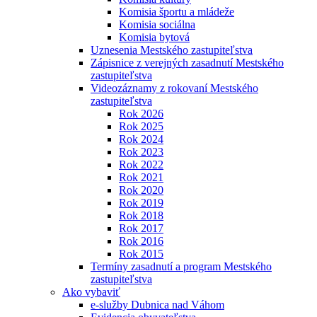
Komisia športu a mládeže
Komisia sociálna
Komisia bytová
Uznesenia Mestského zastupiteľstva
Zápisnice z verejných zasadnutí Mestského
zastupiteľstva
Videozáznamy z rokovaní Mestského
zastupiteľstva
Rok 2026
Rok 2025
Rok 2024
Rok 2023
Rok 2022
Rok 2021
Rok 2020
Rok 2019
Rok 2018
Rok 2017
Rok 2016
Rok 2015
Termíny zasadnutí a program Mestského
zastupiteľstva
Ako vybaviť
e-služby Dubnica nad Váhom