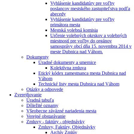
Vyhlásenie kandidatúry pre voľby
poslancov mestského zastupiteľstva podľa
abecedy
Vyhlásenie kandidatúry pre voľby
primátora mesta
Mestská volebná komisia
Určenie volebných okrskov a volebných
miestností pre voľby do orgánov
samosprávy obcí dňa 15. novembra 2014 v
meste Dubnica nad Váhom.
Dokumenty
Úradné dokumenty a smernice
Kolektívna zmluva
Etický kódex zamestnanca mesta Dubnica nad
Váhom
Technické listy mesta Dubnica nad Váhom
Otázky a odpovede
Zverejňovanie
Úradná tabuľa
Dôležité oznamy
Všeobecne záväzné nariadenia mesta
Verejné obstarávanie
Zmluvy - faktúry - objednávky
Zmluvy, Faktúry, Objednávky
Archív Zmlúv