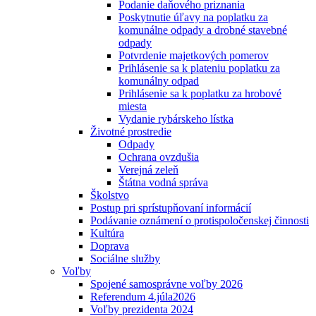
Podanie daňového priznania
Poskytnutie úľavy na poplatku za
komunálne odpady a drobné stavebné
odpady
Potvrdenie majetkových pomerov
Prihlásenie sa k plateniu poplatku za
komunálny odpad
Prihlásenie sa k poplatku za hrobové
miesta
Vydanie rybárskeho lístka
Životné prostredie
Odpady
Ochrana ovzdušia
Verejná zeleň
Štátna vodná správa
Školstvo
Postup pri sprístupňovaní informácií
Podávanie oznámení o protispoločenskej činnosti
Kultúra
Doprava
Sociálne služby
Voľby
Spojené samosprávne voľby 2026
Referendum 4.júla2026
Voľby prezidenta 2024