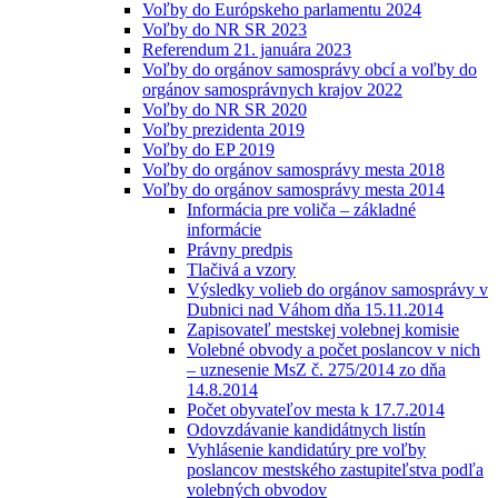
Voľby do Európskeho parlamentu 2024
Voľby do NR SR 2023
Referendum 21. januára 2023
Voľby do orgánov samosprávy obcí a voľby do
orgánov samosprávnych krajov 2022
Voľby do NR SR 2020
Voľby prezidenta 2019
Voľby do EP 2019
Voľby do orgánov samosprávy mesta 2018
Voľby do orgánov samosprávy mesta 2014
Informácia pre voliča – základné
informácie
Právny predpis
Tlačivá a vzory
Výsledky volieb do orgánov samosprávy v
Dubnici nad Váhom dňa 15.11.2014
Zapisovateľ mestskej volebnej komisie
Volebné obvody a počet poslancov v nich
– uznesenie MsZ č. 275/2014 zo dňa
14.8.2014
Počet obyvateľov mesta k 17.7.2014
Odovzdávanie kandidátnych listín
Vyhlásenie kandidatúry pre voľby
poslancov mestského zastupiteľstva podľa
volebných obvodov