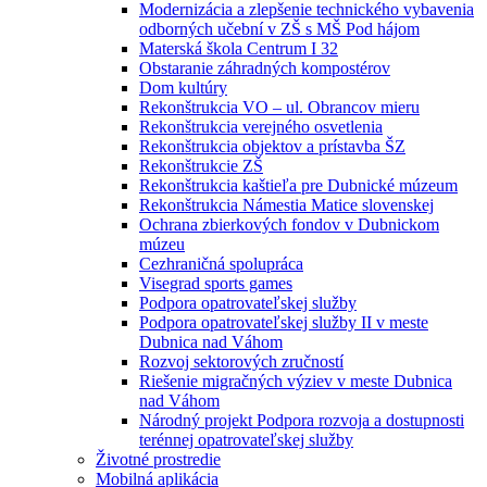
Modernizácia a zlepšenie technického vybavenia
odborných učební v ZŠ s MŠ Pod hájom
Materská škola Centrum I 32
Obstaranie záhradných kompostérov
Dom kultúry
Rekonštrukcia VO – ul. Obrancov mieru
Rekonštrukcia verejného osvetlenia
Rekonštrukcia objektov a prístavba ŠZ
Rekonštrukcie ZŠ
Rekonštrukcia kaštieľa pre Dubnické múzeum
Rekonštrukcia Námestia Matice slovenskej
Ochrana zbierkových fondov v Dubnickom
múzeu
Cezhraničná spolupráca
Visegrad sports games
Podpora opatrovateľskej služby
Podpora opatrovateľskej služby II v meste
Dubnica nad Váhom
Rozvoj sektorových zručností
Riešenie migračných výziev v meste Dubnica
nad Váhom
Národný projekt Podpora rozvoja a dostupnosti
terénnej opatrovateľskej služby
Životné prostredie
Mobilná aplikácia