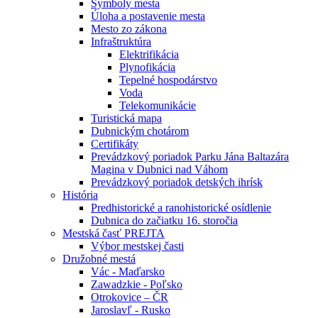
Symboly mesta
Úloha a postavenie mesta
Mesto zo zákona
Infraštruktúra
Elektrifikácia
Plynofikácia
Tepelné hospodárstvo
Voda
Telekomunikácie
Turistická mapa
Dubnickým chotárom
Certifikáty
Prevádzkový poriadok Parku Jána Baltazára
Magina v Dubnici nad Váhom
Prevádzkový poriadok detských ihrísk
História
Predhistorické a ranohistorické osídlenie
Dubnica do začiatku 16. storočia
Mestská časť PREJTA
Výbor mestskej časti
Družobné mestá
Vác - Maďarsko
Zawadzkie - Poľsko
Otrokovice – ČR
Jaroslavľ - Rusko