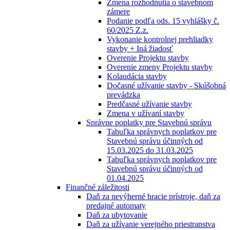
Zmena rozhodnutia o stavebnom
zámere
Podanie podľa ods. 15 vyhlášky č.
60/2025 Z.z.
Vykonanie kontrolnej prehliadky
stavby + Iná žiadosť
Overenie Projektu stavby
Overenie zmeny Projektu stavby
Kolaudácia stavby
Dočasné užívanie stavby - Skúšobná
prevádzka
Predčasné užívanie stavby
Zmena v užívaní stavby
Správne poplatky pre Stavebnú správu
Tabuľka správnych poplatkov pre
Stavebnú správu účinných od
15.03.2025 do 31.03.2025
Tabuľka správnych poplatkov pre
Stavebnú správu účinných od
01.04.2025
Finančné záležitosti
Daň za nevýherné hracie prístroje, daň za
predajné automaty
Daň za ubytovanie
Daň za užívanie verejného priestranstva