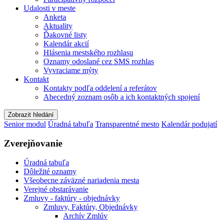
Udalosti v meste
Anketa
Aktuality
Ďakovné listy
Kalendár akcií
Hlásenia mestského rozhlasu
Oznamy odoslané cez SMS rozhlas
Vyvraciame mýty
Kontakt
Kontakty podľa oddelení a referátov
Abecedný zoznam osôb a ich kontaktných spojení
Zobrazit hledání
Senior modul
Úradná tabuľa
Transparentné mesto
Kalendár podujatí
Zverejňovanie
Úradná tabuľa
Dôležité oznamy
Všeobecne záväzné nariadenia mesta
Verejné obstarávanie
Zmluvy - faktúry - objednávky
Zmluvy, Faktúry, Objednávky
Archív Zmlúv