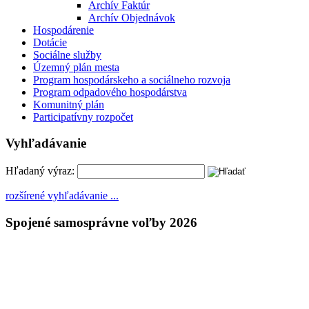
Archív Faktúr
Archív Objednávok
Hospodárenie
Dotácie
Sociálne služby
Územný plán mesta
Program hospodárskeho a sociálneho rozvoja
Program odpadového hospodárstva
Komunitný plán
Participatívny rozpočet
Vyhľadávanie
Hľadaný výraz:
rozšírené vyhľadávanie ...
Spojené samosprávne voľby 2026