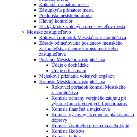
Kalendár primátora mesta
Zástupkyňa primátora mesta
Prednosta mestského úradu
Hlavný kontrolór
Etický kódex volených predstaviteľov mesta
Mestské zastupiteľstvo
Rokovací poriadok Mestského zastupiteľstva
Zásady odmeňovania poslancov mestského
zastupiteľstva, členov komisií mestského
zastupiteľstva
Poslanci Mestského zastupiteľstva
Údaje o dochádzke
Údaje o hlasovaní
Majetkové priznania volených orgánov
Komisie Mestského zastupiteľstva
Rokovací poriadok komisií Mestského
zastupiteľstva
Komisia ochrany verejného záujmu pri
výkone funkcií verejných funkcionárov
Komisia finančná a majetková
Komisia výstavby, územného plánovania a
dopravy
Komisia životného prostredia a ekológie
Komisia školstva
Komisia kultúry