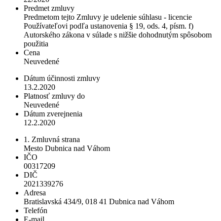
Predmet zmluvy
Predmetom tejto Zmluvy je udelenie súhlasu - licencie
Používateľovi podľa ustanovenia § 19, ods. 4, písm. f)
Autorského zákona v súlade s nižšie dohodnutým spôsobom
použitia
Cena
Neuvedené
Dátum účinnosti zmluvy
13.2.2020
Platnosť zmluvy do
Neuvedené
Dátum zverejnenia
12.2.2020
1. Zmluvná strana
Mesto Dubnica nad Váhom
IČO
00317209
DIČ
2021339276
Adresa
Bratislavská 434/9, 018 41 Dubnica nad Váhom
Telefón
E-mail