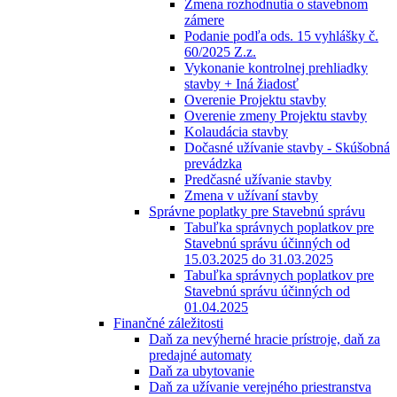
Zmena rozhodnutia o stavebnom
zámere
Podanie podľa ods. 15 vyhlášky č.
60/2025 Z.z.
Vykonanie kontrolnej prehliadky
stavby + Iná žiadosť
Overenie Projektu stavby
Overenie zmeny Projektu stavby
Kolaudácia stavby
Dočasné užívanie stavby - Skúšobná
prevádzka
Predčasné užívanie stavby
Zmena v užívaní stavby
Správne poplatky pre Stavebnú správu
Tabuľka správnych poplatkov pre
Stavebnú správu účinných od
15.03.2025 do 31.03.2025
Tabuľka správnych poplatkov pre
Stavebnú správu účinných od
01.04.2025
Finančné záležitosti
Daň za nevýherné hracie prístroje, daň za
predajné automaty
Daň za ubytovanie
Daň za užívanie verejného priestranstva