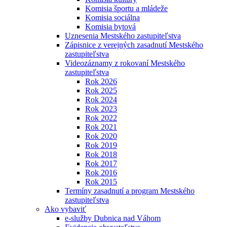
Komisia športu a mládeže
Komisia sociálna
Komisia bytová
Uznesenia Mestského zastupiteľstva
Zápisnice z verejných zasadnutí Mestského
zastupiteľstva
Videozáznamy z rokovaní Mestského
zastupiteľstva
Rok 2026
Rok 2025
Rok 2024
Rok 2023
Rok 2022
Rok 2021
Rok 2020
Rok 2019
Rok 2018
Rok 2017
Rok 2016
Rok 2015
Termíny zasadnutí a program Mestského
zastupiteľstva
Ako vybaviť
e-služby Dubnica nad Váhom