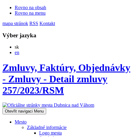
Rovno na obsah
Rovno na menu
mapa stránok
RSS
Kontakt
Výber jazyka
Slovensky
sk
English
en
Zmluvy, Faktúry, Objednávky
- Zmluvy - Detail zmluvy
257/2023/RSM
Otevřit navigaci
Menu
Mesto
Základné informácie
Logo mesta