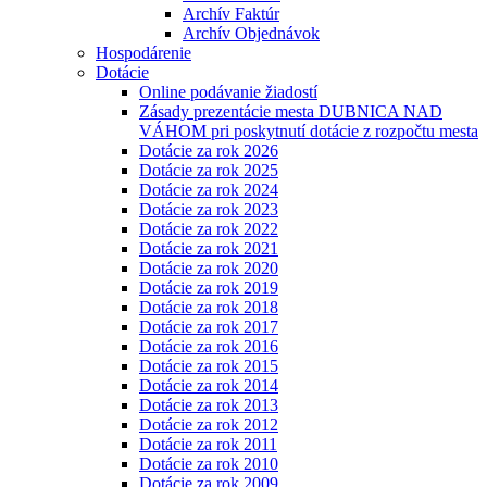
Archív Faktúr
Archív Objednávok
Hospodárenie
Dotácie
Online podávanie žiadostí
Zásady prezentácie mesta DUBNICA NAD
VÁHOM pri poskytnutí dotácie z rozpočtu mesta
Dotácie za rok 2026
Dotácie za rok 2025
Dotácie za rok 2024
Dotácie za rok 2023
Dotácie za rok 2022
Dotácie za rok 2021
Dotácie za rok 2020
Dotácie za rok 2019
Dotácie za rok 2018
Dotácie za rok 2017
Dotácie za rok 2016
Dotácie za rok 2015
Dotácie za rok 2014
Dotácie za rok 2013
Dotácie za rok 2012
Dotácie za rok 2011
Dotácie za rok 2010
Dotácie za rok 2009