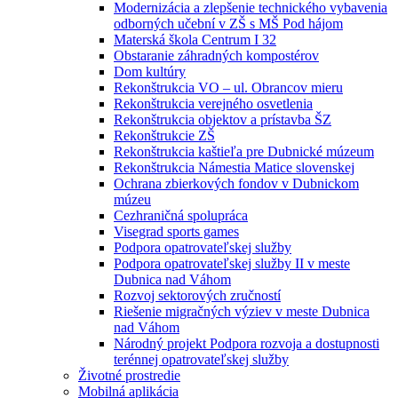
Modernizácia a zlepšenie technického vybavenia
odborných učební v ZŠ s MŠ Pod hájom
Materská škola Centrum I 32
Obstaranie záhradných kompostérov
Dom kultúry
Rekonštrukcia VO – ul. Obrancov mieru
Rekonštrukcia verejného osvetlenia
Rekonštrukcia objektov a prístavba ŠZ
Rekonštrukcie ZŠ
Rekonštrukcia kaštieľa pre Dubnické múzeum
Rekonštrukcia Námestia Matice slovenskej
Ochrana zbierkových fondov v Dubnickom
múzeu
Cezhraničná spolupráca
Visegrad sports games
Podpora opatrovateľskej služby
Podpora opatrovateľskej služby II v meste
Dubnica nad Váhom
Rozvoj sektorových zručností
Riešenie migračných výziev v meste Dubnica
nad Váhom
Národný projekt Podpora rozvoja a dostupnosti
terénnej opatrovateľskej služby
Životné prostredie
Mobilná aplikácia