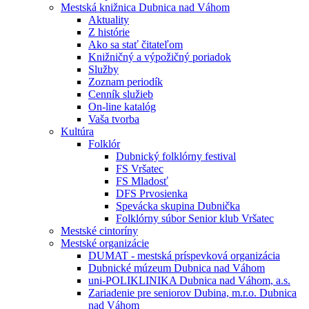
Mestská knižnica Dubnica nad Váhom
Aktuality
Z histórie
Ako sa stať čitateľom
Knižničný a výpožičný poriadok
Služby
Zoznam periodík
Cenník služieb
On-line katalóg
Vaša tvorba
Kultúra
Folklór
Dubnický folklórny festival
FS Vršatec
FS Mladosť
DFS Prvosienka
Spevácka skupina Dubnička
Folklórny súbor Senior klub Vršatec
Mestské cintoríny
Mestské organizácie
DUMAT - mestská príspevková organizácia
Dubnické múzeum Dubnica nad Váhom
uni-POLIKLINIKA Dubnica nad Váhom, a.s.
Zariadenie pre seniorov Dubina, m.r.o. Dubnica
nad Váhom