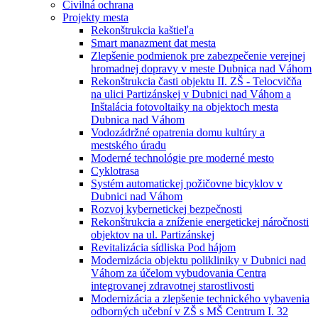
Civilná ochrana
Projekty mesta
Rekonštrukcia kaštieľa
Smart manazment dat mesta
Zlepšenie podmienok pre zabezpečenie verejnej
hromadnej dopravy v meste Dubnica nad Váhom
Rekonštrukcia časti objektu II. ZŠ - Telocvičňa
na ulici Partizánskej v Dubnici nad Váhom a
Inštalácia fotovoltaiky na objektoch mesta
Dubnica nad Váhom
Vodozádržné opatrenia domu kultúry a
mestského úradu
Moderné technológie pre moderné mesto
Cyklotrasa
Systém automatickej požičovne bicyklov v
Dubnici nad Váhom
Rozvoj kybernetickej bezpečnosti
Rekonštrukcia a zníženie energetickej náročnosti
objektov na ul. Partizánskej
Revitalizácia sídliska Pod hájom
Modernizácia objektu polikliniky v Dubnici nad
Váhom za účelom vybudovania Centra
integrovanej zdravotnej starostlivosti
Modernizácia a zlepšenie technického vybavenia
odborných učební v ZŠ s MŠ Centrum I. 32