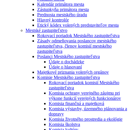
Kalendár primátora mesta
Zástupkyňa primátora mesta
Prednosta mestského úradu
Hlavný kontrolór
Etický kódex volených predstaviteľov mesta
Mestské zastupiteľstvo
Rokovací poriadok Mestského zastupiteľstva
Zásady odmeňovania poslancov mestského
zastupiteľstva, členov komisií mestského
zastupiteľstva
Poslanci Mestského zastupiteľstva
Údaje o dochádzke
Údaje o hlasovaní
Majetkové priznania volených orgánov
Komisie Mestského zastupiteľstva
Rokovací poriadok komisií Mestského
zastupiteľstva
Komisia ochrany verejného záujmu pri
výkone funkcií verejných funkcionárov
Komisia finančná a majetková
Komisia výstavby, územného plánovania a
dopravy
Komisia životného prostredia a ekológie
Komisia školstva
Komisia kultúry