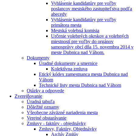
Vyhlásenie kandidatúry pre voľby
poslancov mestského zastupiteľstva podľa
abecedy
Vyhlásenie kandidatúry pre voľby
primátora mesta
Mestská volebná komisia
Určenie volebných okrskov a volebných
miestností pre voľby do orgánov
samosprávy obcí dňa 15. novembra 2014 v
meste Dubnica nad Váhom.
Dokumenty
Úradné dokumenty a smernice
Kolektívna zmluva
Etický kódex zamestnanca mesta Dubnica nad
Váhom
Technické listy mesta Dubnica nad Váhom
Otázky a odpovede
Zverejňovanie
Úradná tabuľa
Dôležité oznamy
Všeobecne záväzné nariadenia mesta
Verejné obstarávanie
Zmluvy - faktúry - objednávky
Zmluvy, Faktúry, Objednávky
Archív Zmlúv