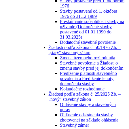
Stavby postavené pred 1. októbrom
1976
Stavby postavené od 1. októbra
1976 do 31.12.1989
Preskúmanie spôsobilosti stavby na
užívanie (Dokončené stavby
postavené od 01.01.1990 do
31.03.2025)
Dodatočné stavebné povolenie
Žiadosti podľa zákona č. 50/1976 Zb. –
„starý“ stavebný zákon
Zmena územného rozhodnutia
Stavebné povolenie a Žiadosť o
zmenu stavby pred jej dokončením
Predĺženie platnosti stavebného
povolenia a Predĺženie lehoty
dokončenia stavby
Kolaudačné rozhodnutie
Žiadosti podľa zákona č. 25/2025 Zb. –
„nový“ stavebný zákon
Ohlásenie stavby a stavebných
úprav
Ohlásenie odstránenia stavby
zhotovenej na základe ohlásenia
Stavebný zámer