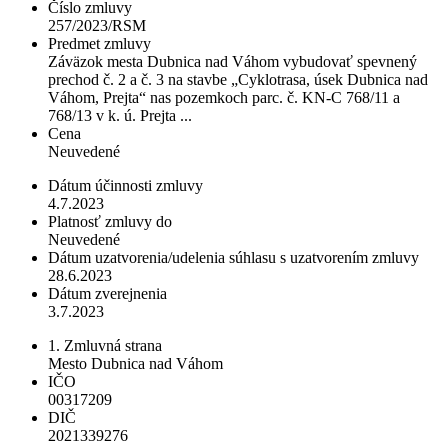
Číslo zmluvy
257/2023/RSM
Predmet zmluvy
Záväzok mesta Dubnica nad Váhom vybudovať spevnený
prechod č. 2 a č. 3 na stavbe „Cyklotrasa, úsek Dubnica nad
Váhom, Prejta“ nas pozemkoch parc. č. KN-C 768/11 a
768/13 v k. ú. Prejta ...
Cena
Neuvedené
Dátum účinnosti zmluvy
4.7.2023
Platnosť zmluvy do
Neuvedené
Dátum uzatvorenia/udelenia súhlasu s uzatvorením zmluvy
28.6.2023
Dátum zverejnenia
3.7.2023
1. Zmluvná strana
Mesto Dubnica nad Váhom
IČO
00317209
DIČ
2021339276