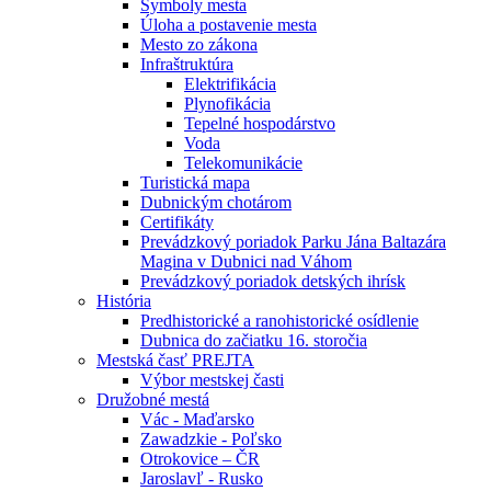
Symboly mesta
Úloha a postavenie mesta
Mesto zo zákona
Infraštruktúra
Elektrifikácia
Plynofikácia
Tepelné hospodárstvo
Voda
Telekomunikácie
Turistická mapa
Dubnickým chotárom
Certifikáty
Prevádzkový poriadok Parku Jána Baltazára
Magina v Dubnici nad Váhom
Prevádzkový poriadok detských ihrísk
História
Predhistorické a ranohistorické osídlenie
Dubnica do začiatku 16. storočia
Mestská časť PREJTA
Výbor mestskej časti
Družobné mestá
Vác - Maďarsko
Zawadzkie - Poľsko
Otrokovice – ČR
Jaroslavľ - Rusko