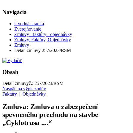
Navigácia
Úvodná stránka
Zverejňovanie
Zmluvy - faktúry - objednávky
Zmluvy, Faktúry, Objednávky
Zmluvy
Detail zmluvy 257/2023/RSM
Obsah
Detail zmluvy
č.:
257/2023/RSM
Naspäť na výpis zmlúv
Faktúry
|
Objednávky
Zmluva: Zmluva o zabezpečení
spevneného prechodu na stavbe
„Cyklotrasa ....“