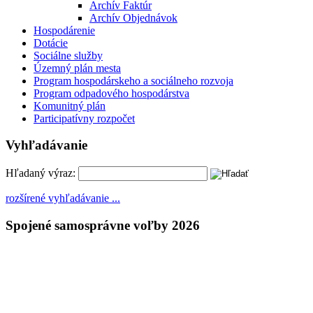
Archív Faktúr
Archív Objednávok
Hospodárenie
Dotácie
Sociálne služby
Územný plán mesta
Program hospodárskeho a sociálneho rozvoja
Program odpadového hospodárstva
Komunitný plán
Participatívny rozpočet
Vyhľadávanie
Hľadaný výraz:
rozšírené vyhľadávanie ...
Spojené samosprávne voľby 2026