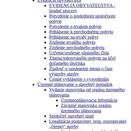
Evidencia obyvateľstva
EVIDENCIA OBYVATEĽSTVA -
úradné procesy
Potvrdenie o poslednom spoločnom
pobyte
Potvrdenie o trvalom pobyte
Prihlásenie k prechodnému pobytu
Prihlásenie na trvalý pobyt
Zrušenie trvalého pobytu
Zrušenie prechodného pobytu
Určenie/zrušenie súpisného čísla
Zmena tolerovaného pobytu na účel
dočasného útočiska
Žiadosť o oznámenie mesta o čase
výstavby stavby
Čestné vyhlásenie s vysvetlením
Územné plánovanie a stavebný poriadok
Vydanie stanoviska od orgánu územného
plánovania
Územnoplánovacia informácia
Záväzné stanovisko orgánu
územného plánovania
Spoločný stavebný úrad
Legalizácia postavenej, resp. rozostavanej
„čiernej“ stavby