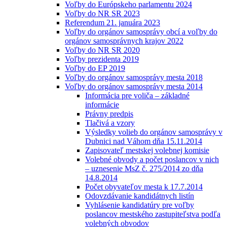
Voľby do Európskeho parlamentu 2024
Voľby do NR SR 2023
Referendum 21. januára 2023
Voľby do orgánov samosprávy obcí a voľby do
orgánov samosprávnych krajov 2022
Voľby do NR SR 2020
Voľby prezidenta 2019
Voľby do EP 2019
Voľby do orgánov samosprávy mesta 2018
Voľby do orgánov samosprávy mesta 2014
Informácia pre voliča – základné
informácie
Právny predpis
Tlačivá a vzory
Výsledky volieb do orgánov samosprávy v
Dubnici nad Váhom dňa 15.11.2014
Zapisovateľ mestskej volebnej komisie
Volebné obvody a počet poslancov v nich
– uznesenie MsZ č. 275/2014 zo dňa
14.8.2014
Počet obyvateľov mesta k 17.7.2014
Odovzdávanie kandidátnych listín
Vyhlásenie kandidatúry pre voľby
poslancov mestského zastupiteľstva podľa
volebných obvodov