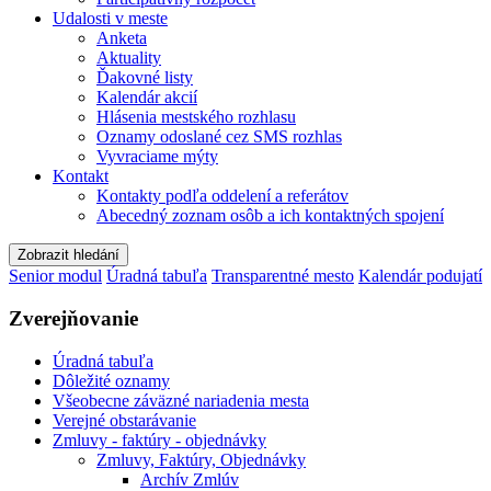
Udalosti v meste
Anketa
Aktuality
Ďakovné listy
Kalendár akcií
Hlásenia mestského rozhlasu
Oznamy odoslané cez SMS rozhlas
Vyvraciame mýty
Kontakt
Kontakty podľa oddelení a referátov
Abecedný zoznam osôb a ich kontaktných spojení
Zobrazit hledání
Senior modul
Úradná tabuľa
Transparentné mesto
Kalendár podujatí
Zverejňovanie
Úradná tabuľa
Dôležité oznamy
Všeobecne záväzné nariadenia mesta
Verejné obstarávanie
Zmluvy - faktúry - objednávky
Zmluvy, Faktúry, Objednávky
Archív Zmlúv