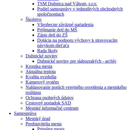
TSM Dubnica nad Váhom, s.r.o.
Podiel samosprávy v jednotlivých obchodných
spoločnostiach
Školstvo
Všeobecne záväzné nariadenia
Prijímanie detí do MŠ
Zápis detí do ZŠ
Dotácia na podporu výchovy k stravovacím
návykom dieťaťa
Rada školy
Dubnické noviny
Dubnické noviny pre slabozrakých - archív
Kronika mesta
Aktuálna teplota
Kvalita ovzdušia
Kamerový systém
Nahlasovanie porúch verejného osvetlenia a mestského
rozhlasu
Ochrana osobných údajov
Cestovný poriadok SAD
Mestské informačné centrum
Samospráva
Mestský úrad
Predstavitelia mesta
Primátor mesta