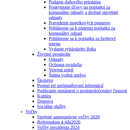
Podanie daňového priznania
Poskytnutie úľavy na poplatku za
komunálne odpady a drobné stavebné
odpady
Potvrdenie majetkových pomerov
Prihlásenie sa k plateniu poplatku za
komunálny odpad
Prihlásenie sa k poplatku za hrobové
miesta
Vydanie rybárskeho lístka
Životné prostredie
Odpady
Ochrana ovzdušia
Verejná zeleň
Štátna vodná správa
Školstvo
Postup pri sprístupňovaní informácií
Podávanie oznámení o protispoločenskej činnosti
Kultúra
Doprava
Sociálne služby
Voľby
Spojené samosprávne voľby 2026
Referendum 4.júla2026
Voľby prezidenta 2024