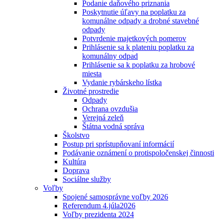
Podanie daňového priznania
Poskytnutie úľavy na poplatku za
komunálne odpady a drobné stavebné
odpady
Potvrdenie majetkových pomerov
Prihlásenie sa k plateniu poplatku za
komunálny odpad
Prihlásenie sa k poplatku za hrobové
miesta
Vydanie rybárskeho lístka
Životné prostredie
Odpady
Ochrana ovzdušia
Verejná zeleň
Štátna vodná správa
Školstvo
Postup pri sprístupňovaní informácií
Podávanie oznámení o protispoločenskej činnosti
Kultúra
Doprava
Sociálne služby
Voľby
Spojené samosprávne voľby 2026
Referendum 4.júla2026
Voľby prezidenta 2024