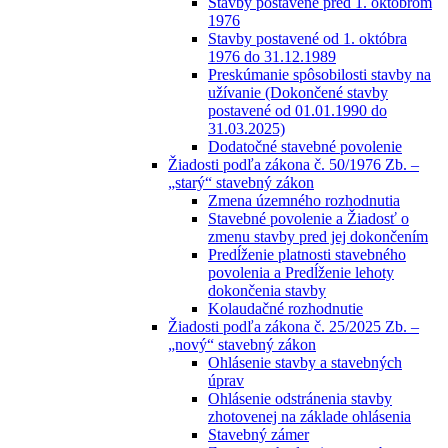
Stavby postavené pred 1. októbrom
1976
Stavby postavené od 1. októbra
1976 do 31.12.1989
Preskúmanie spôsobilosti stavby na
užívanie (Dokončené stavby
postavené od 01.01.1990 do
31.03.2025)
Dodatočné stavebné povolenie
Žiadosti podľa zákona č. 50/1976 Zb. –
„starý“ stavebný zákon
Zmena územného rozhodnutia
Stavebné povolenie a Žiadosť o
zmenu stavby pred jej dokončením
Predĺženie platnosti stavebného
povolenia a Predĺženie lehoty
dokončenia stavby
Kolaudačné rozhodnutie
Žiadosti podľa zákona č. 25/2025 Zb. –
„nový“ stavebný zákon
Ohlásenie stavby a stavebných
úprav
Ohlásenie odstránenia stavby
zhotovenej na základe ohlásenia
Stavebný zámer