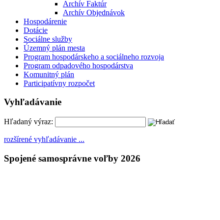
Archív Faktúr
Archív Objednávok
Hospodárenie
Dotácie
Sociálne služby
Územný plán mesta
Program hospodárskeho a sociálneho rozvoja
Program odpadového hospodárstva
Komunitný plán
Participatívny rozpočet
Vyhľadávanie
Hľadaný výraz:
rozšírené vyhľadávanie ...
Spojené samosprávne voľby 2026