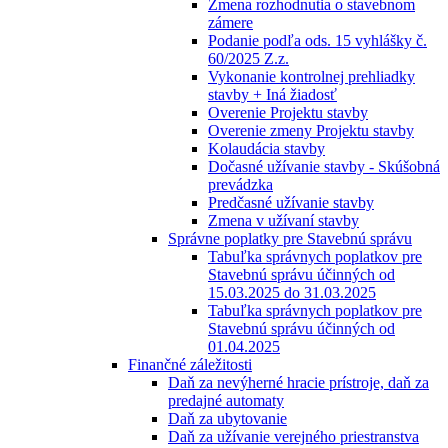
Zmena rozhodnutia o stavebnom
zámere
Podanie podľa ods. 15 vyhlášky č.
60/2025 Z.z.
Vykonanie kontrolnej prehliadky
stavby + Iná žiadosť
Overenie Projektu stavby
Overenie zmeny Projektu stavby
Kolaudácia stavby
Dočasné užívanie stavby - Skúšobná
prevádzka
Predčasné užívanie stavby
Zmena v užívaní stavby
Správne poplatky pre Stavebnú správu
Tabuľka správnych poplatkov pre
Stavebnú správu účinných od
15.03.2025 do 31.03.2025
Tabuľka správnych poplatkov pre
Stavebnú správu účinných od
01.04.2025
Finančné záležitosti
Daň za nevýherné hracie prístroje, daň za
predajné automaty
Daň za ubytovanie
Daň za užívanie verejného priestranstva