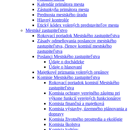
Kalendár primátora mesta
Zástupkyňa primátora mesta
Prednosta mestského úradu
Hlavný kontrolór
Etický kódex volených predstaviteľov mesta
Mestské zastupiteľstvo
Rokovací poriadok Mestského zastupiteľstva
Zásady odmeňovania poslancov mestského
zastupiteľstva, členov komisií mestského
zastupiteľstva
Poslanci Mestského zastupiteľstva
Údaje o dochádzke
Údaje o hlasovaní
Majetkové priznania volených orgánov
Komisie Mestského zastupiteľstva
Rokovací poriadok komisií Mestského
zastupiteľstva
Komisia ochrany verejného záujmu pri
výkone funkcií verejných funkcionárov
Komisia finančná a majetková
Komisia výstavby, územného plánovania a
dopravy
Komisia životného prostredia a ekológie
Komisia školstva
Komisia kultúry