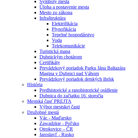
Symboly mesta
Úloha a postavenie mesta
Mesto zo zákona
Infraštruktúra
Elektrifikácia
Plynofikácia
Tepelné hospodárstvo
Voda
Telekomunikácie
Turistická mapa
Dubnickým chotárom
Certifikáty
Prevádzkový poriadok Parku Jána Baltazára
Magina v Dubnici nad Váhom
Prevádzkový poriadok detských ihrísk
História
Predhistorické a ranohistorické osídlenie
Dubnica do začiatku 16. storočia
Mestská časť PREJTA
Výbor mestskej časti
Družobné mestá
Vác - Maďarsko
Zawadzkie - Poľsko
Otrokovice – ČR
Jaroslavľ - Rusko