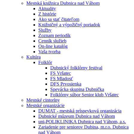
Mestská knižnica Dubnica nad Váhom
Aktuality
Z histórie
Ako sa stať čitateľom
Knižničný a výpožičný poriadok
Služby
Zoznam periodík
Cenník služieb
On-line katalóg
Vaša tvorba
Kultúra
Folklór
Dubnický folklórny festival
FS Vršatec
FS Mladosť
DFS Prvosienka
Spevácka skupina Dubnička
Folklórny súbor Senior klub Vršatec
Mestské cintoríny
Mestské organizácie
DUMAT - mestská príspevková organizácia
Dubnické múzeum Dubnica nad Váhom
uni-POLIKLINIKA Dubnica nad Váhom, a.s.
Zariadenie pre seniorov Dubina, m.r.o. Dubnica
nad Váhom