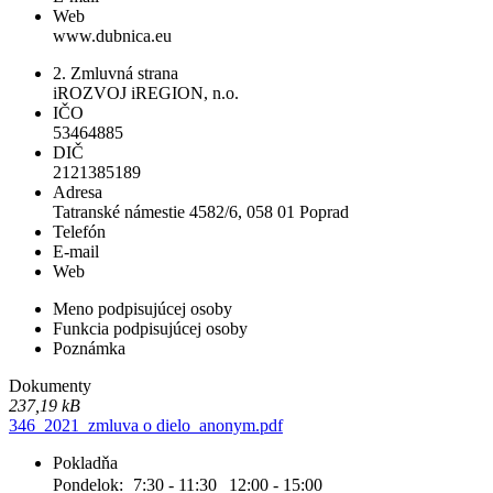
Web
www.dubnica.eu
2. Zmluvná strana
iROZVOJ iREGION, n.o.
IČO
53464885
DIČ
2121385189
Adresa
Tatranské námestie 4582/6, 058 01 Poprad
Telefón
E-mail
Web
Meno podpisujúcej osoby
Funkcia podpisujúcej osoby
Poznámka
Dokumenty
237,19 kB
346_2021_zmluva o dielo_anonym.pdf
Pokladňa
Pondelok:
7:30 - 11:30
12:00 - 15:00