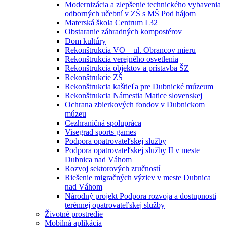
Modernizácia a zlepšenie technického vybavenia
odborných učební v ZŠ s MŠ Pod hájom
Materská škola Centrum I 32
Obstaranie záhradných kompostérov
Dom kultúry
Rekonštrukcia VO – ul. Obrancov mieru
Rekonštrukcia verejného osvetlenia
Rekonštrukcia objektov a prístavba ŠZ
Rekonštrukcie ZŠ
Rekonštrukcia kaštieľa pre Dubnické múzeum
Rekonštrukcia Námestia Matice slovenskej
Ochrana zbierkových fondov v Dubnickom
múzeu
Cezhraničná spolupráca
Visegrad sports games
Podpora opatrovateľskej služby
Podpora opatrovateľskej služby II v meste
Dubnica nad Váhom
Rozvoj sektorových zručností
Riešenie migračných výziev v meste Dubnica
nad Váhom
Národný projekt Podpora rozvoja a dostupnosti
terénnej opatrovateľskej služby
Životné prostredie
Mobilná aplikácia