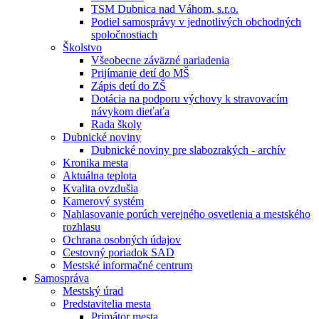
TSM Dubnica nad Váhom, s.r.o.
Podiel samosprávy v jednotlivých obchodných
spoločnostiach
Školstvo
Všeobecne záväzné nariadenia
Prijímanie detí do MŠ
Zápis detí do ZŠ
Dotácia na podporu výchovy k stravovacím
návykom dieťaťa
Rada školy
Dubnické noviny
Dubnické noviny pre slabozrakých - archív
Kronika mesta
Aktuálna teplota
Kvalita ovzdušia
Kamerový systém
Nahlasovanie porúch verejného osvetlenia a mestského
rozhlasu
Ochrana osobných údajov
Cestovný poriadok SAD
Mestské informačné centrum
Samospráva
Mestský úrad
Predstavitelia mesta
Primátor mesta