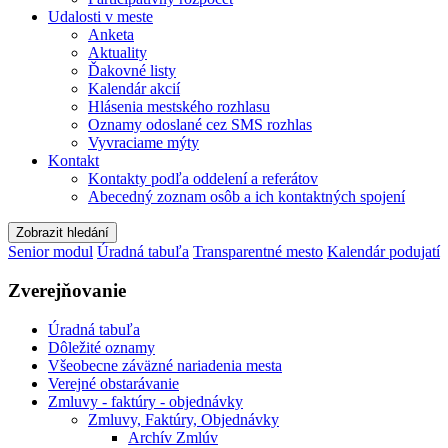
Udalosti v meste
Anketa
Aktuality
Ďakovné listy
Kalendár akcií
Hlásenia mestského rozhlasu
Oznamy odoslané cez SMS rozhlas
Vyvraciame mýty
Kontakt
Kontakty podľa oddelení a referátov
Abecedný zoznam osôb a ich kontaktných spojení
Zobrazit hledání
Senior modul
Úradná tabuľa
Transparentné mesto
Kalendár podujatí
Zverejňovanie
Úradná tabuľa
Dôležité oznamy
Všeobecne záväzné nariadenia mesta
Verejné obstarávanie
Zmluvy - faktúry - objednávky
Zmluvy, Faktúry, Objednávky
Archív Zmlúv