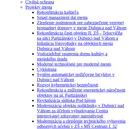
Civilná ochrana
Projekty mesta
Rekonštrukcia kaštieľa
Smart manazment dat mesta
Zlepšenie podmienok pre zabezpečenie verejnej
hromadnej dopravy v meste Dubnica nad Váhom
Rekonštrukcia časti objektu II. ZŠ - Telocvičňa
na ulici Partizánskej v Dubnici nad Váhom a
Inštalácia fotovoltaiky na objektoch mesta
Dubnica nad Váhom
Vodozádržné opatrenia domu kultúry a
mestského úradu
Moderné technológie pre moderné mesto
Cyklotrasa
Systém automatickej požičovne bicyklov v
Dubnici nad Váhom
Rozvoj kybernetickej bezpečnosti
Rekonštrukcia a zníženie energetickej náročnosti
objektov na ul. Partizánskej
Revitalizácia sídliska Pod hájom
Modernizácia objektu polikliniky v Dubnici nad
Váhom za účelom vybudovania Centra
integrovanej zdravotnej starostlivosti
Modernizácia a zlepšenie technického vybavenia
odborných učební v ZŠ s MŠ Centrum I. 32