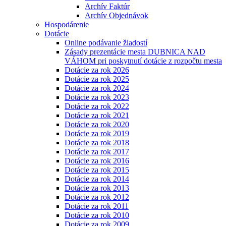
Archív Faktúr
Archív Objednávok
Hospodárenie
Dotácie
Online podávanie žiadostí
Zásady prezentácie mesta DUBNICA NAD
VÁHOM pri poskytnutí dotácie z rozpočtu mesta
Dotácie za rok 2026
Dotácie za rok 2025
Dotácie za rok 2024
Dotácie za rok 2023
Dotácie za rok 2022
Dotácie za rok 2021
Dotácie za rok 2020
Dotácie za rok 2019
Dotácie za rok 2018
Dotácie za rok 2017
Dotácie za rok 2016
Dotácie za rok 2015
Dotácie za rok 2014
Dotácie za rok 2013
Dotácie za rok 2012
Dotácie za rok 2011
Dotácie za rok 2010
Dotácie za rok 2009