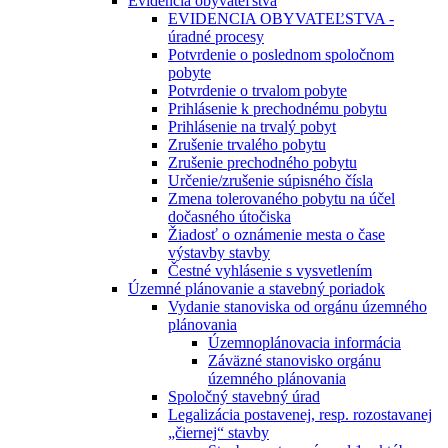
Evidencia obyvateľstva
EVIDENCIA OBYVATEĽSTVA -
úradné procesy
Potvrdenie o poslednom spoločnom
pobyte
Potvrdenie o trvalom pobyte
Prihlásenie k prechodnému pobytu
Prihlásenie na trvalý pobyt
Zrušenie trvalého pobytu
Zrušenie prechodného pobytu
Určenie/zrušenie súpisného čísla
Zmena tolerovaného pobytu na účel
dočasného útočiska
Žiadosť o oznámenie mesta o čase
výstavby stavby
Čestné vyhlásenie s vysvetlením
Územné plánovanie a stavebný poriadok
Vydanie stanoviska od orgánu územného
plánovania
Územnoplánovacia informácia
Záväzné stanovisko orgánu
územného plánovania
Spoločný stavebný úrad
Legalizácia postavenej, resp. rozostavanej
„čiernej“ stavby