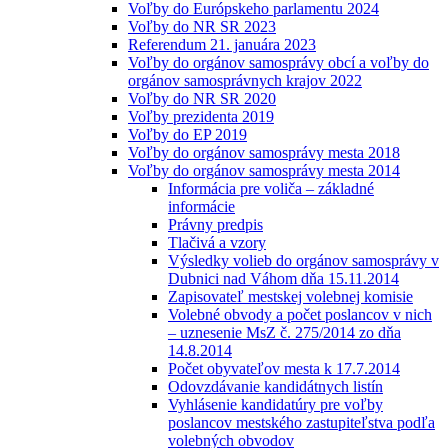
Voľby do Európskeho parlamentu 2024
Voľby do NR SR 2023
Referendum 21. januára 2023
Voľby do orgánov samosprávy obcí a voľby do
orgánov samosprávnych krajov 2022
Voľby do NR SR 2020
Voľby prezidenta 2019
Voľby do EP 2019
Voľby do orgánov samosprávy mesta 2018
Voľby do orgánov samosprávy mesta 2014
Informácia pre voliča – základné
informácie
Právny predpis
Tlačivá a vzory
Výsledky volieb do orgánov samosprávy v
Dubnici nad Váhom dňa 15.11.2014
Zapisovateľ mestskej volebnej komisie
Volebné obvody a počet poslancov v nich
– uznesenie MsZ č. 275/2014 zo dňa
14.8.2014
Počet obyvateľov mesta k 17.7.2014
Odovzdávanie kandidátnych listín
Vyhlásenie kandidatúry pre voľby
poslancov mestského zastupiteľstva podľa
volebných obvodov