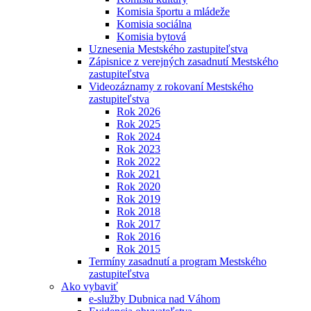
Komisia športu a mládeže
Komisia sociálna
Komisia bytová
Uznesenia Mestského zastupiteľstva
Zápisnice z verejných zasadnutí Mestského
zastupiteľstva
Videozáznamy z rokovaní Mestského
zastupiteľstva
Rok 2026
Rok 2025
Rok 2024
Rok 2023
Rok 2022
Rok 2021
Rok 2020
Rok 2019
Rok 2018
Rok 2017
Rok 2016
Rok 2015
Termíny zasadnutí a program Mestského
zastupiteľstva
Ako vybaviť
e-služby Dubnica nad Váhom