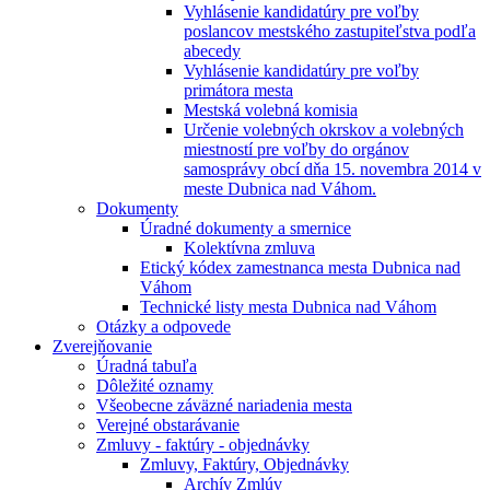
Vyhlásenie kandidatúry pre voľby
poslancov mestského zastupiteľstva podľa
abecedy
Vyhlásenie kandidatúry pre voľby
primátora mesta
Mestská volebná komisia
Určenie volebných okrskov a volebných
miestností pre voľby do orgánov
samosprávy obcí dňa 15. novembra 2014 v
meste Dubnica nad Váhom.
Dokumenty
Úradné dokumenty a smernice
Kolektívna zmluva
Etický kódex zamestnanca mesta Dubnica nad
Váhom
Technické listy mesta Dubnica nad Váhom
Otázky a odpovede
Zverejňovanie
Úradná tabuľa
Dôležité oznamy
Všeobecne záväzné nariadenia mesta
Verejné obstarávanie
Zmluvy - faktúry - objednávky
Zmluvy, Faktúry, Objednávky
Archív Zmlúv