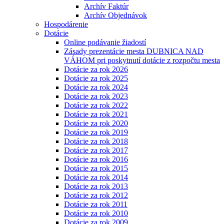
Archív Faktúr
Archív Objednávok
Hospodárenie
Dotácie
Online podávanie žiadostí
Zásady prezentácie mesta DUBNICA NAD
VÁHOM pri poskytnutí dotácie z rozpočtu mesta
Dotácie za rok 2026
Dotácie za rok 2025
Dotácie za rok 2024
Dotácie za rok 2023
Dotácie za rok 2022
Dotácie za rok 2021
Dotácie za rok 2020
Dotácie za rok 2019
Dotácie za rok 2018
Dotácie za rok 2017
Dotácie za rok 2016
Dotácie za rok 2015
Dotácie za rok 2014
Dotácie za rok 2013
Dotácie za rok 2012
Dotácie za rok 2011
Dotácie za rok 2010
Dotácie za rok 2009