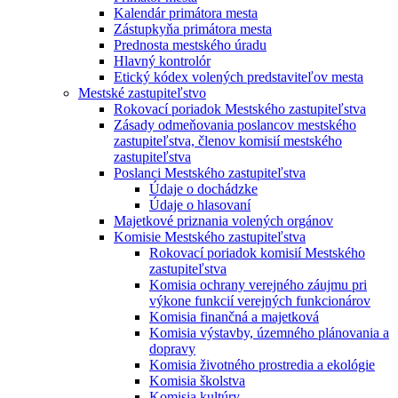
Kalendár primátora mesta
Zástupkyňa primátora mesta
Prednosta mestského úradu
Hlavný kontrolór
Etický kódex volených predstaviteľov mesta
Mestské zastupiteľstvo
Rokovací poriadok Mestského zastupiteľstva
Zásady odmeňovania poslancov mestského
zastupiteľstva, členov komisií mestského
zastupiteľstva
Poslanci Mestského zastupiteľstva
Údaje o dochádzke
Údaje o hlasovaní
Majetkové priznania volených orgánov
Komisie Mestského zastupiteľstva
Rokovací poriadok komisií Mestského
zastupiteľstva
Komisia ochrany verejného záujmu pri
výkone funkcií verejných funkcionárov
Komisia finančná a majetková
Komisia výstavby, územného plánovania a
dopravy
Komisia životného prostredia a ekológie
Komisia školstva
Komisia kultúry