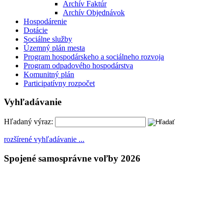
Archív Faktúr
Archív Objednávok
Hospodárenie
Dotácie
Sociálne služby
Územný plán mesta
Program hospodárskeho a sociálneho rozvoja
Program odpadového hospodárstva
Komunitný plán
Participatívny rozpočet
Vyhľadávanie
Hľadaný výraz:
rozšírené vyhľadávanie ...
Spojené samosprávne voľby 2026