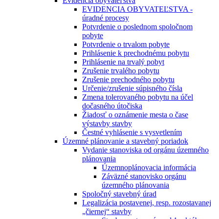
Evidencia obyvateľstva
EVIDENCIA OBYVATEĽSTVA -
úradné procesy
Potvrdenie o poslednom spoločnom
pobyte
Potvrdenie o trvalom pobyte
Prihlásenie k prechodnému pobytu
Prihlásenie na trvalý pobyt
Zrušenie trvalého pobytu
Zrušenie prechodného pobytu
Určenie/zrušenie súpisného čísla
Zmena tolerovaného pobytu na účel
dočasného útočiska
Žiadosť o oznámenie mesta o čase
výstavby stavby
Čestné vyhlásenie s vysvetlením
Územné plánovanie a stavebný poriadok
Vydanie stanoviska od orgánu územného
plánovania
Územnoplánovacia informácia
Záväzné stanovisko orgánu
územného plánovania
Spoločný stavebný úrad
Legalizácia postavenej, resp. rozostavanej
„čiernej“ stavby