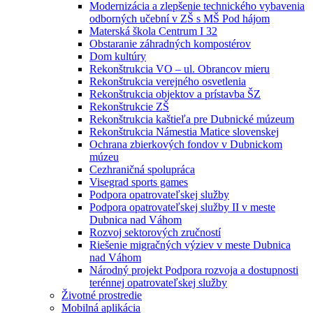
Modernizácia a zlepšenie technického vybavenia
odborných učební v ZŠ s MŠ Pod hájom
Materská škola Centrum I 32
Obstaranie záhradných kompostérov
Dom kultúry
Rekonštrukcia VO – ul. Obrancov mieru
Rekonštrukcia verejného osvetlenia
Rekonštrukcia objektov a prístavba ŠZ
Rekonštrukcie ZŠ
Rekonštrukcia kaštieľa pre Dubnické múzeum
Rekonštrukcia Námestia Matice slovenskej
Ochrana zbierkových fondov v Dubnickom
múzeu
Cezhraničná spolupráca
Visegrad sports games
Podpora opatrovateľskej služby
Podpora opatrovateľskej služby II v meste
Dubnica nad Váhom
Rozvoj sektorových zručností
Riešenie migračných výziev v meste Dubnica
nad Váhom
Národný projekt Podpora rozvoja a dostupnosti
terénnej opatrovateľskej služby
Životné prostredie
Mobilná aplikácia