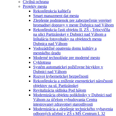
Civilná ochrana
Projekty mesta
Rekonštrukcia kaštieľa
Smart manazment dat mesta
Zlepšenie podmienok pre zabezpečenie verejnej
hromadnej dopravy v meste Dubnica nad Váhom
Rekonštrukcia časti objektu II. ZŠ - Telocvičňa
na ulici Partizánskej v Dubnici nad Váhom a
Inštalácia fotovoltaiky na objektoch mesta
Dubnica nad Váhom
Vodozádržné opatrenia domu kultúry a
mestského úradu
Moderné technológie pre moderné mesto
Cyklotrasa
Systém automatickej požičovne bicyklov v
Dubnici nad Váhom
Rozvoj kybernetickej bezpečnosti
Rekonštrukcia a zníženie energetickej náročnosti
objektov na ul. Partizánskej
Revitalizácia sídliska Pod hájom
Modernizácia objektu polikliniky v Dubnici nad
Váhom za účelom vybudovania Centra
integrovanej zdravotnej starostlivosti
Modernizácia a zlepšenie technického vybavenia
odborných učební v ZŠ s MŠ Centrum I. 32