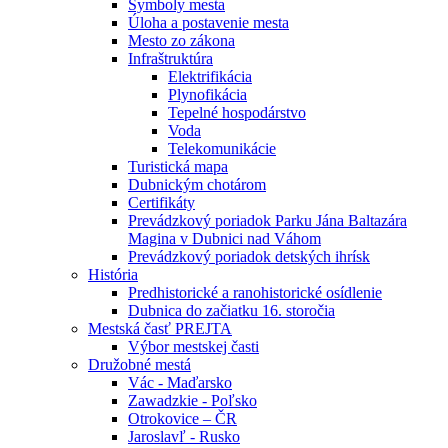
Symboly mesta
Úloha a postavenie mesta
Mesto zo zákona
Infraštruktúra
Elektrifikácia
Plynofikácia
Tepelné hospodárstvo
Voda
Telekomunikácie
Turistická mapa
Dubnickým chotárom
Certifikáty
Prevádzkový poriadok Parku Jána Baltazára
Magina v Dubnici nad Váhom
Prevádzkový poriadok detských ihrísk
História
Predhistorické a ranohistorické osídlenie
Dubnica do začiatku 16. storočia
Mestská časť PREJTA
Výbor mestskej časti
Družobné mestá
Vác - Maďarsko
Zawadzkie - Poľsko
Otrokovice – ČR
Jaroslavľ - Rusko