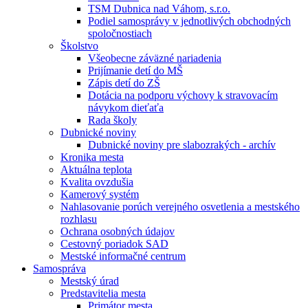
TSM Dubnica nad Váhom, s.r.o.
Podiel samosprávy v jednotlivých obchodných
spoločnostiach
Školstvo
Všeobecne záväzné nariadenia
Prijímanie detí do MŠ
Zápis detí do ZŠ
Dotácia na podporu výchovy k stravovacím
návykom dieťaťa
Rada školy
Dubnické noviny
Dubnické noviny pre slabozrakých - archív
Kronika mesta
Aktuálna teplota
Kvalita ovzdušia
Kamerový systém
Nahlasovanie porúch verejného osvetlenia a mestského
rozhlasu
Ochrana osobných údajov
Cestovný poriadok SAD
Mestské informačné centrum
Samospráva
Mestský úrad
Predstavitelia mesta
Primátor mesta