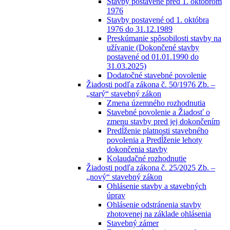
Stavby postavené pred 1. októbrom
1976
Stavby postavené od 1. októbra
1976 do 31.12.1989
Preskúmanie spôsobilosti stavby na
užívanie (Dokončené stavby
postavené od 01.01.1990 do
31.03.2025)
Dodatočné stavebné povolenie
Žiadosti podľa zákona č. 50/1976 Zb. –
„starý“ stavebný zákon
Zmena územného rozhodnutia
Stavebné povolenie a Žiadosť o
zmenu stavby pred jej dokončením
Predĺženie platnosti stavebného
povolenia a Predĺženie lehoty
dokončenia stavby
Kolaudačné rozhodnutie
Žiadosti podľa zákona č. 25/2025 Zb. –
„nový“ stavebný zákon
Ohlásenie stavby a stavebných
úprav
Ohlásenie odstránenia stavby
zhotovenej na základe ohlásenia
Stavebný zámer