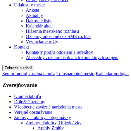
Udalosti v meste
Anketa
Aktuality
Ďakovné listy
Kalendár akcií
Hlásenia mestského rozhlasu
Oznamy odoslané cez SMS rozhlas
Vyvraciame mýty
Kontakt
Kontakty podľa oddelení a referátov
Abecedný zoznam osôb a ich kontaktných spojení
Zobrazit hledání
Senior modul
Úradná tabuľa
Transparentné mesto
Kalendár podujatí
Zverejňovanie
Úradná tabuľa
Dôležité oznamy
Všeobecne záväzné nariadenia mesta
Verejné obstarávanie
Zmluvy - faktúry - objednávky
Zmluvy, Faktúry, Objednávky
Archív Zmlúv