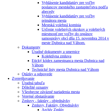
Vyhlásenie kandidatúry pre voľby
poslancov mestského zastupiteľstva podľa
abecedy
Vyhlásenie kandidatúry pre voľby
primátora mesta
Mestská volebná komisia
Určenie volebných okrskov a volebných
miestností pre voľby do orgánov
samosprávy obcí dňa 15. novembra 2014 v
meste Dubnica nad Váhom.
Dokumenty
Úradné dokumenty a smernice
Kolektívna zmluva
Etický kódex zamestnanca mesta Dubnica nad
Váhom
Technické listy mesta Dubnica nad Váhom
Otázky a odpovede
Zverejňovanie
Úradná tabuľa
Dôležité oznamy
Všeobecne záväzné nariadenia mesta
Verejné obstarávanie
Zmluvy - faktúry - objednávky
Zmluvy, Faktúry, Objednávky
Archív Zmlúv