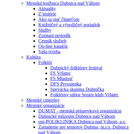
Mestská knižnica Dubnica nad Váhom
Aktuality
Z histórie
Ako sa stať čitateľom
Knižničný a výpožičný poriadok
Služby
Zoznam periodík
Cenník služieb
On-line katalóg
Vaša tvorba
Kultúra
Folklór
Dubnický folklórny festival
FS Vršatec
FS Mladosť
DFS Prvosienka
Spevácka skupina Dubnička
Folklórny súbor Senior klub Vršatec
Mestské cintoríny
Mestské organizácie
DUMAT - mestská príspevková organizácia
Dubnické múzeum Dubnica nad Váhom
uni-POLIKLINIKA Dubnica nad Váhom, a.s.
Zariadenie pre seniorov Dubina, m.r.o. Dubnica
nad Váhom