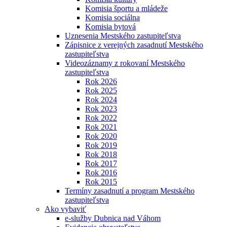
Komisia športu a mládeže
Komisia sociálna
Komisia bytová
Uznesenia Mestského zastupiteľstva
Zápisnice z verejných zasadnutí Mestského
zastupiteľstva
Videozáznamy z rokovaní Mestského
zastupiteľstva
Rok 2026
Rok 2025
Rok 2024
Rok 2023
Rok 2022
Rok 2021
Rok 2020
Rok 2019
Rok 2018
Rok 2017
Rok 2016
Rok 2015
Termíny zasadnutí a program Mestského
zastupiteľstva
Ako vybaviť
e-služby Dubnica nad Váhom