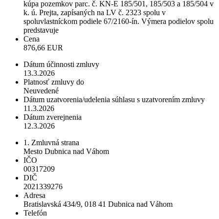
kúpa pozemkov parc. č. KN-E 185/501, 185/503 a 185/504 v
k. ú. Prejta, zapísaných na LV č. 2323 spolu v
spoluvlastníckom podiele 67/2160-ín. Výmera podielov spolu
predstavuje
Cena
876,66 EUR
Dátum účinnosti zmluvy
13.3.2026
Platnosť zmluvy do
Neuvedené
Dátum uzatvorenia/udelenia súhlasu s uzatvorením zmluvy
11.3.2026
Dátum zverejnenia
12.3.2026
1. Zmluvná strana
Mesto Dubnica nad Váhom
IČO
00317209
DIČ
2021339276
Adresa
Bratislavská 434/9, 018 41 Dubnica nad Váhom
Telefón