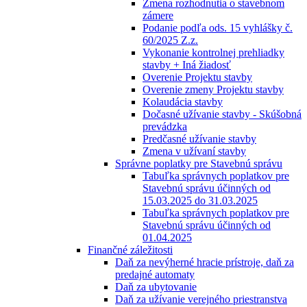
Zmena rozhodnutia o stavebnom
zámere
Podanie podľa ods. 15 vyhlášky č.
60/2025 Z.z.
Vykonanie kontrolnej prehliadky
stavby + Iná žiadosť
Overenie Projektu stavby
Overenie zmeny Projektu stavby
Kolaudácia stavby
Dočasné užívanie stavby - Skúšobná
prevádzka
Predčasné užívanie stavby
Zmena v užívaní stavby
Správne poplatky pre Stavebnú správu
Tabuľka správnych poplatkov pre
Stavebnú správu účinných od
15.03.2025 do 31.03.2025
Tabuľka správnych poplatkov pre
Stavebnú správu účinných od
01.04.2025
Finančné záležitosti
Daň za nevýherné hracie prístroje, daň za
predajné automaty
Daň za ubytovanie
Daň za užívanie verejného priestranstva