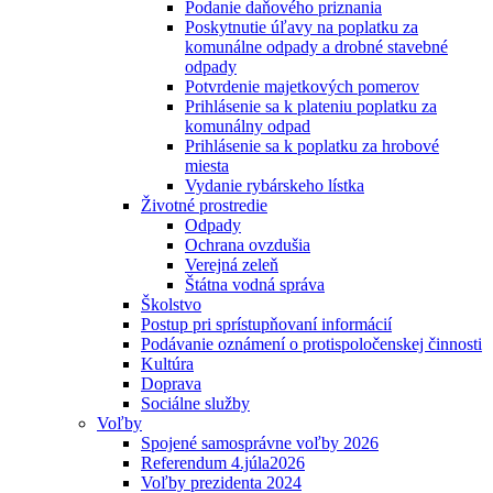
Podanie daňového priznania
Poskytnutie úľavy na poplatku za
komunálne odpady a drobné stavebné
odpady
Potvrdenie majetkových pomerov
Prihlásenie sa k plateniu poplatku za
komunálny odpad
Prihlásenie sa k poplatku za hrobové
miesta
Vydanie rybárskeho lístka
Životné prostredie
Odpady
Ochrana ovzdušia
Verejná zeleň
Štátna vodná správa
Školstvo
Postup pri sprístupňovaní informácií
Podávanie oznámení o protispoločenskej činnosti
Kultúra
Doprava
Sociálne služby
Voľby
Spojené samosprávne voľby 2026
Referendum 4.júla2026
Voľby prezidenta 2024