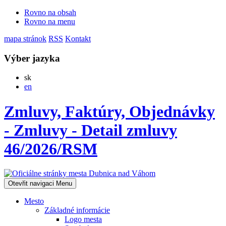
Rovno na obsah
Rovno na menu
mapa stránok
RSS
Kontakt
Výber jazyka
Slovensky
sk
English
en
Zmluvy, Faktúry, Objednávky
- Zmluvy - Detail zmluvy
46/2026/RSM
Otevřit navigaci
Menu
Mesto
Základné informácie
Logo mesta