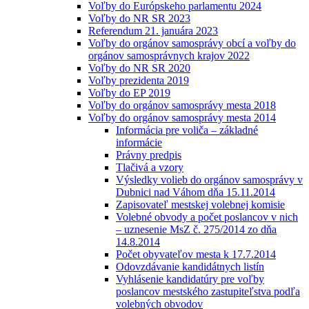
Voľby do Európskeho parlamentu 2024
Voľby do NR SR 2023
Referendum 21. januára 2023
Voľby do orgánov samosprávy obcí a voľby do
orgánov samosprávnych krajov 2022
Voľby do NR SR 2020
Voľby prezidenta 2019
Voľby do EP 2019
Voľby do orgánov samosprávy mesta 2018
Voľby do orgánov samosprávy mesta 2014
Informácia pre voliča – základné
informácie
Právny predpis
Tlačivá a vzory
Výsledky volieb do orgánov samosprávy v
Dubnici nad Váhom dňa 15.11.2014
Zapisovateľ mestskej volebnej komisie
Volebné obvody a počet poslancov v nich
– uznesenie MsZ č. 275/2014 zo dňa
14.8.2014
Počet obyvateľov mesta k 17.7.2014
Odovzdávanie kandidátnych listín
Vyhlásenie kandidatúry pre voľby
poslancov mestského zastupiteľstva podľa
volebných obvodov