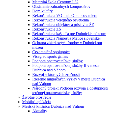
Materská škola Centrum I 32
Obstaranie záhradných kompostérov
Dom kultúry
Rekonštrukcia VO – ul. Obrancov mieru
Rekonštrukcia verejného osvetlenia
Rekonštrukcia objektov a prístavba ŠZ
Rekonštrukcie ZŠ
Rekonštrukcia kaštieľa pre Dubnické múzeum
Rekonštrukcia Námestia Matice slovenskej
Ochrana zbierkových fondov v Dubnickom
múzeu
Cezhraničná spolupráca
Visegrad sports games
Podpora opatrovateľskej služby
Podpora opatrovateľskej služby II v meste
Dubnica nad Váhom
Rozvoj sektorových zručností
Riešenie migračných výziev v meste Dubnica
nad Váhom
Národný projekt Podpora rozvoja a dostupnosti
terénnej opatrovateľskej služby
Životné prostredie
Mobilná aplikácia
Mestská knižnica Dubnica nad Váhom
Aktuality