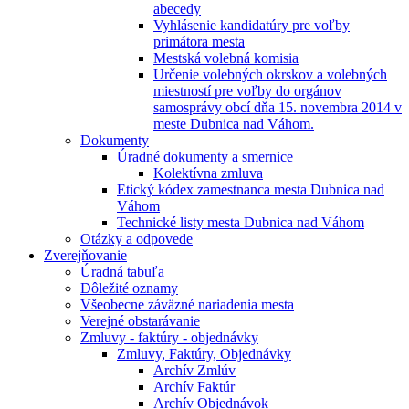
abecedy
Vyhlásenie kandidatúry pre voľby
primátora mesta
Mestská volebná komisia
Určenie volebných okrskov a volebných
miestností pre voľby do orgánov
samosprávy obcí dňa 15. novembra 2014 v
meste Dubnica nad Váhom.
Dokumenty
Úradné dokumenty a smernice
Kolektívna zmluva
Etický kódex zamestnanca mesta Dubnica nad
Váhom
Technické listy mesta Dubnica nad Váhom
Otázky a odpovede
Zverejňovanie
Úradná tabuľa
Dôležité oznamy
Všeobecne záväzné nariadenia mesta
Verejné obstarávanie
Zmluvy - faktúry - objednávky
Zmluvy, Faktúry, Objednávky
Archív Zmlúv
Archív Faktúr
Archív Objednávok