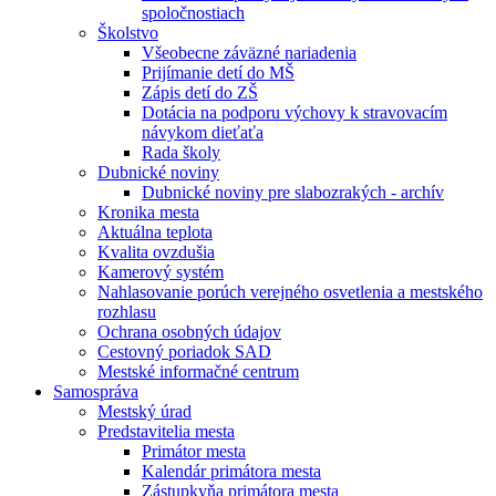
spoločnostiach
Školstvo
Všeobecne záväzné nariadenia
Prijímanie detí do MŠ
Zápis detí do ZŠ
Dotácia na podporu výchovy k stravovacím
návykom dieťaťa
Rada školy
Dubnické noviny
Dubnické noviny pre slabozrakých - archív
Kronika mesta
Aktuálna teplota
Kvalita ovzdušia
Kamerový systém
Nahlasovanie porúch verejného osvetlenia a mestského
rozhlasu
Ochrana osobných údajov
Cestovný poriadok SAD
Mestské informačné centrum
Samospráva
Mestský úrad
Predstavitelia mesta
Primátor mesta
Kalendár primátora mesta
Zástupkyňa primátora mesta