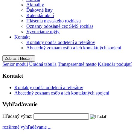
Aktuality
Ďakovné listy
Kalendár akcií
Hlásenia mestského rozhlasu
Oznamy odoslané cez SMS rozhlas
Vyvraciame mýty
Kontakt
Kontakty podľa oddelení a referátov
Abecedný zoznam osôb a ich kontaktných spojení
Zobrazit hledání
Senior modul
Úradná tabuľa
Transparentné mesto
Kalendár podujatí
Kontakt
Kontakty podľa oddelení a referátov
Abecedný zoznam osôb a ich kontaktných spojení
Vyhľadávanie
Hľadaný výraz:
rozšírené vyhľadávanie ...