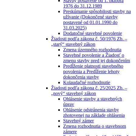
Stavby postavené od 1. októbra
1976 do 31.12.1989
Preskúmanie spôsobilosti stavby na
užívanie (Dokončené stavby
postavené od 01.01.1990 do
31.03.2025)
Dodatočné stavebné povolenie
Žiadosti podľa zákona č. 50/1976 Zb. –
„starý“ stavebný zákon
Zmena územného rozhodnutia
Stavebné povolenie a Žiadosť o
zmenu stavby pred jej dokončením
Predĺženie platnosti stavebného
povolenia a Predĺženie lehoty
dokončenia stavby
Kolaudačné rozhodnutie
Žiadosti podľa zákona č. 25/2025 Zb. –
„nový“ stavebný zákon
Ohlásenie stavby a stavebných
úprav
Ohlásenie odstránenia stavby
zhotovenej na základe ohlásenia
Stavebný zámer
Zmena rozhodnutia o stavebnom
zámere