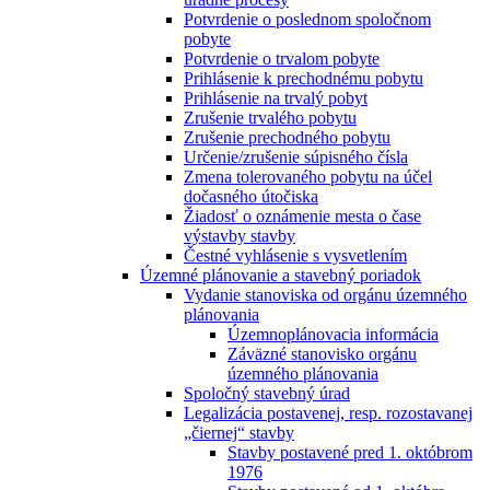
Potvrdenie o poslednom spoločnom
pobyte
Potvrdenie o trvalom pobyte
Prihlásenie k prechodnému pobytu
Prihlásenie na trvalý pobyt
Zrušenie trvalého pobytu
Zrušenie prechodného pobytu
Určenie/zrušenie súpisného čísla
Zmena tolerovaného pobytu na účel
dočasného útočiska
Žiadosť o oznámenie mesta o čase
výstavby stavby
Čestné vyhlásenie s vysvetlením
Územné plánovanie a stavebný poriadok
Vydanie stanoviska od orgánu územného
plánovania
Územnoplánovacia informácia
Záväzné stanovisko orgánu
územného plánovania
Spoločný stavebný úrad
Legalizácia postavenej, resp. rozostavanej
„čiernej“ stavby
Stavby postavené pred 1. októbrom
1976