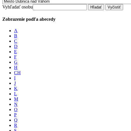
Vyhľadať osobu
Zobrazenie podľa abecedy
A
B
C
D
E
F
G
H
CH
I
J
K
L
M
N
O
P
Q
R
S