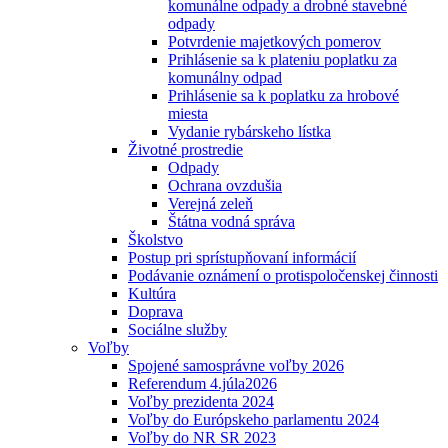
komunálne odpady a drobné stavebné
odpady
Potvrdenie majetkových pomerov
Prihlásenie sa k plateniu poplatku za
komunálny odpad
Prihlásenie sa k poplatku za hrobové
miesta
Vydanie rybárskeho lístka
Životné prostredie
Odpady
Ochrana ovzdušia
Verejná zeleň
Štátna vodná správa
Školstvo
Postup pri sprístupňovaní informácií
Podávanie oznámení o protispoločenskej činnosti
Kultúra
Doprava
Sociálne služby
Voľby
Spojené samosprávne voľby 2026
Referendum 4.júla2026
Voľby prezidenta 2024
Voľby do Európskeho parlamentu 2024
Voľby do NR SR 2023