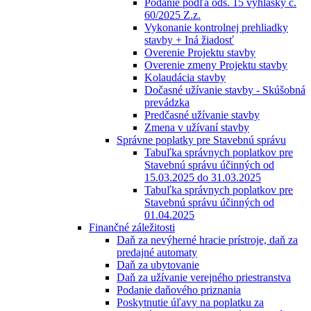
Podanie podľa ods. 15 vyhlášky č.
60/2025 Z.z.
Vykonanie kontrolnej prehliadky
stavby + Iná žiadosť
Overenie Projektu stavby
Overenie zmeny Projektu stavby
Kolaudácia stavby
Dočasné užívanie stavby - Skúšobná
prevádzka
Predčasné užívanie stavby
Zmena v užívaní stavby
Správne poplatky pre Stavebnú správu
Tabuľka správnych poplatkov pre
Stavebnú správu účinných od
15.03.2025 do 31.03.2025
Tabuľka správnych poplatkov pre
Stavebnú správu účinných od
01.04.2025
Finančné záležitosti
Daň za nevýherné hracie prístroje, daň za
predajné automaty
Daň za ubytovanie
Daň za užívanie verejného priestranstva
Podanie daňového priznania
Poskytnutie úľavy na poplatku za