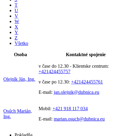
T
U
V
W
X
Y
Z
Všetko
Osoba
Kontaktné spojenie
v čase do 12.30 - Klientske centrum:
+421424455757
Olejník Ján, Ing.
v čase po 12.30:
+421424455761
E-mail:
jan.olejnik@dubnica.eu
Mobil:
+421 918 117 034
Osúch Marián,
Ing.
E-mail:
marian.osuch@dubnica.eu
Pokladňa