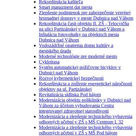
Rekonštrukcia kaštieľa
Smart manazment dat mesta
Zlepšenie podmienok pre zabezpečenie verejnej
hromadnej dopravy v meste Dubnica nad Váhom
Rekonštrukcia časti objektu II. ZŠ - Telocvičňa
na ulici Partizánskej v Dubnici nad Váhom a
Inštalácia fotovoltaiky na objektoch mesta
Dubnica nad Váhom
Vodozádržné opatrenia domu kultúry a
mestského úradu
Moderné technológie pre moderné mesto
Cyklotrasa
Systém automatickej požičovne bicyklov v
Dubnici nad Váhom
Rozvoj kybernetickej bezpečnosti
Rekonštrukcia a zníženie energetickej náročnosti
objektov na ul. Partizánskej
Revitalizácia sídliska Pod hájom
Modernizácia objektu polikliniky v Dubnici nad
Váhom za účelom vybudovania Centra
integrovanej zdravotnej starostlivosti
Modernizácia a zlepšenie technického vybavenia
odborných učební v ZŠ s MŠ Centrum I. 32
Modernizácia a zlepšenie technického vybavenia
odborných učební v ZŠ s MŠ Pod hájom