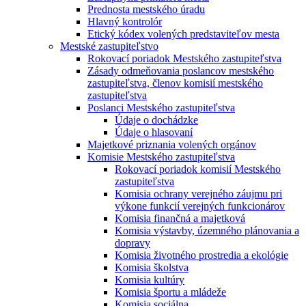
Prednosta mestského úradu
Hlavný kontrolór
Etický kódex volených predstaviteľov mesta
Mestské zastupiteľstvo
Rokovací poriadok Mestského zastupiteľstva
Zásady odmeňovania poslancov mestského
zastupiteľstva, členov komisií mestského
zastupiteľstva
Poslanci Mestského zastupiteľstva
Údaje o dochádzke
Údaje o hlasovaní
Majetkové priznania volených orgánov
Komisie Mestského zastupiteľstva
Rokovací poriadok komisií Mestského
zastupiteľstva
Komisia ochrany verejného záujmu pri
výkone funkcií verejných funkcionárov
Komisia finančná a majetková
Komisia výstavby, územného plánovania a
dopravy
Komisia životného prostredia a ekológie
Komisia školstva
Komisia kultúry
Komisia športu a mládeže
Komisia sociálna