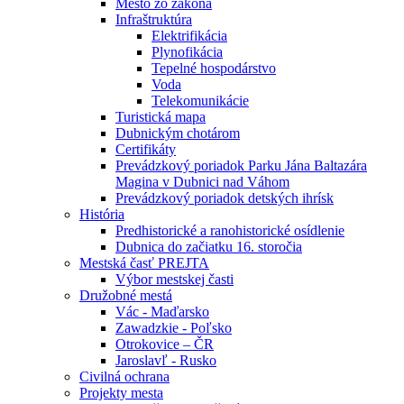
Mesto zo zákona
Infraštruktúra
Elektrifikácia
Plynofikácia
Tepelné hospodárstvo
Voda
Telekomunikácie
Turistická mapa
Dubnickým chotárom
Certifikáty
Prevádzkový poriadok Parku Jána Baltazára
Magina v Dubnici nad Váhom
Prevádzkový poriadok detských ihrísk
História
Predhistorické a ranohistorické osídlenie
Dubnica do začiatku 16. storočia
Mestská časť PREJTA
Výbor mestskej časti
Družobné mestá
Vác - Maďarsko
Zawadzkie - Poľsko
Otrokovice – ČR
Jaroslavľ - Rusko
Civilná ochrana
Projekty mesta