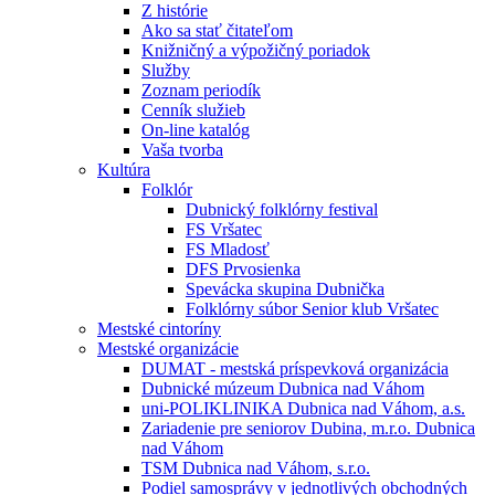
Z histórie
Ako sa stať čitateľom
Knižničný a výpožičný poriadok
Služby
Zoznam periodík
Cenník služieb
On-line katalóg
Vaša tvorba
Kultúra
Folklór
Dubnický folklórny festival
FS Vršatec
FS Mladosť
DFS Prvosienka
Spevácka skupina Dubnička
Folklórny súbor Senior klub Vršatec
Mestské cintoríny
Mestské organizácie
DUMAT - mestská príspevková organizácia
Dubnické múzeum Dubnica nad Váhom
uni-POLIKLINIKA Dubnica nad Váhom, a.s.
Zariadenie pre seniorov Dubina, m.r.o. Dubnica
nad Váhom
TSM Dubnica nad Váhom, s.r.o.
Podiel samosprávy v jednotlivých obchodných