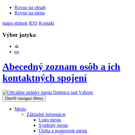
Rovno na obsah
Rovno na menu
mapa stránok
RSS
Kontakt
Výber jazyka
Slovensky
sk
English
en
Abecedný zoznam osôb a ich
kontaktných spojení
Otevřit navigaci
Menu
Mesto
Základné informácie
Logo mesta
Symboly mesta
Úloha a postavenie mesta