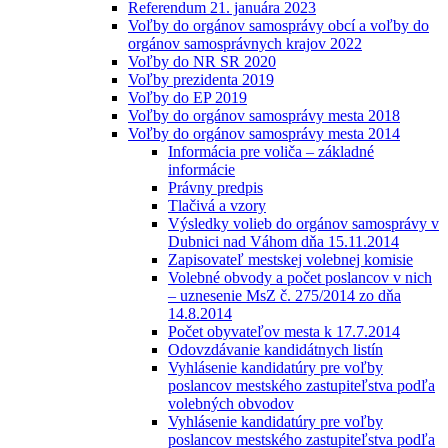
Referendum 21. januára 2023
Voľby do orgánov samosprávy obcí a voľby do
orgánov samosprávnych krajov 2022
Voľby do NR SR 2020
Voľby prezidenta 2019
Voľby do EP 2019
Voľby do orgánov samosprávy mesta 2018
Voľby do orgánov samosprávy mesta 2014
Informácia pre voliča – základné
informácie
Právny predpis
Tlačivá a vzory
Výsledky volieb do orgánov samosprávy v
Dubnici nad Váhom dňa 15.11.2014
Zapisovateľ mestskej volebnej komisie
Volebné obvody a počet poslancov v nich
– uznesenie MsZ č. 275/2014 zo dňa
14.8.2014
Počet obyvateľov mesta k 17.7.2014
Odovzdávanie kandidátnych listín
Vyhlásenie kandidatúry pre voľby
poslancov mestského zastupiteľstva podľa
volebných obvodov
Vyhlásenie kandidatúry pre voľby
poslancov mestského zastupiteľstva podľa