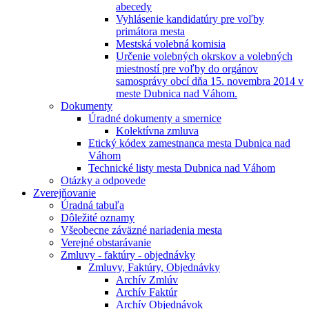
abecedy
Vyhlásenie kandidatúry pre voľby
primátora mesta
Mestská volebná komisia
Určenie volebných okrskov a volebných
miestností pre voľby do orgánov
samosprávy obcí dňa 15. novembra 2014 v
meste Dubnica nad Váhom.
Dokumenty
Úradné dokumenty a smernice
Kolektívna zmluva
Etický kódex zamestnanca mesta Dubnica nad
Váhom
Technické listy mesta Dubnica nad Váhom
Otázky a odpovede
Zverejňovanie
Úradná tabuľa
Dôležité oznamy
Všeobecne záväzné nariadenia mesta
Verejné obstarávanie
Zmluvy - faktúry - objednávky
Zmluvy, Faktúry, Objednávky
Archív Zmlúv
Archív Faktúr
Archív Objednávok