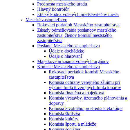
Prednosta mestského úradu
Hlavný kontrolór
Etický kódex volených predstaviteľov mesta
Mestské zastupiteľstvo
Rokovací poriadok Mestského zastupiteľstva
Zásady odmeňovania poslancov mestského
zastupiteľstva, členov komisií mestského
zastupiteľstva
Poslanci Mestského zastupiteľstva
Údaje o dochádzke
Údaje o hlasovaní
Majetkové priznania volených orgánov
Komisie Mestského zastupiteľstva
Rokovací poriadok komisií Mestského
zastupiteľstva
Komisia ochrany verejného záujmu pri
výkone funkcií verejných funkcionárov
Komisia finančná a majetková
Komisia výstavby, územného plánovania a
dopravy
Komisia životného prostredia a ekológie
Komisia školstva
Komisia kultúry
Komisia športu a mládeže
Komisia sociálna