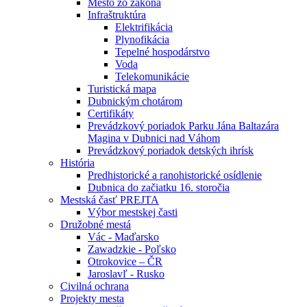
Mesto zo zákona
Infraštruktúra
Elektrifikácia
Plynofikácia
Tepelné hospodárstvo
Voda
Telekomunikácie
Turistická mapa
Dubnickým chotárom
Certifikáty
Prevádzkový poriadok Parku Jána Baltazára
Magina v Dubnici nad Váhom
Prevádzkový poriadok detských ihrísk
História
Predhistorické a ranohistorické osídlenie
Dubnica do začiatku 16. storočia
Mestská časť PREJTA
Výbor mestskej časti
Družobné mestá
Vác - Maďarsko
Zawadzkie - Poľsko
Otrokovice – ČR
Jaroslavľ - Rusko
Civilná ochrana
Projekty mesta