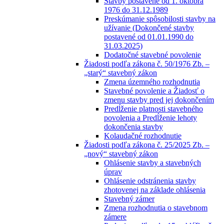
Stavby postavené od 1. októbra
1976 do 31.12.1989
Preskúmanie spôsobilosti stavby na
užívanie (Dokončené stavby
postavené od 01.01.1990 do
31.03.2025)
Dodatočné stavebné povolenie
Žiadosti podľa zákona č. 50/1976 Zb. –
„starý“ stavebný zákon
Zmena územného rozhodnutia
Stavebné povolenie a Žiadosť o
zmenu stavby pred jej dokončením
Predĺženie platnosti stavebného
povolenia a Predĺženie lehoty
dokončenia stavby
Kolaudačné rozhodnutie
Žiadosti podľa zákona č. 25/2025 Zb. –
„nový“ stavebný zákon
Ohlásenie stavby a stavebných
úprav
Ohlásenie odstránenia stavby
zhotovenej na základe ohlásenia
Stavebný zámer
Zmena rozhodnutia o stavebnom
zámere