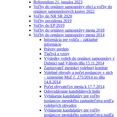
Referendum 21. januára 2023
Voľby do orgánov samosprávy obcí a voľby do
orgánov samosprávnych krajov 2022
Voľby do NR SR 2020
Voľby prezidenta 2019
Voľby do EP 2019
Voľby do orgánov samosprávy mesta 2018
Voľby do orgánov samosprávy mesta 2014
Informácia pre voliča – základné
informácie
Právny predpis
Tlačivá a vzory
Výsledky volieb do orgánov samosprávy v
Dubnici nad Váhom dňa 15.11.2014
Zapisovateľ mestskej volebnej komisie
Volebné obvody a počet poslancov v nich
– uznesenie MsZ č. 275/2014 zo dňa
14.8.2014
Počet obyvateľov mesta k 17.7.2014
Odovzdávanie kandidátnych listín
Vyhlásenie kandidatúry pre voľby
poslancov mestského zastupiteľstva podľa
volebných obvodov
Vyhlásenie kandidatúry pre voľby
poslancov mestského zastupiteľstva podľa