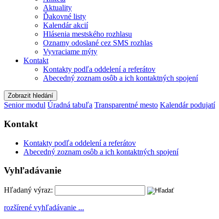
Aktuality
Ďakovné listy
Kalendár akcií
Hlásenia mestského rozhlasu
Oznamy odoslané cez SMS rozhlas
Vyvraciame mýty
Kontakt
Kontakty podľa oddelení a referátov
Abecedný zoznam osôb a ich kontaktných spojení
Zobrazit hledání
Senior modul
Úradná tabuľa
Transparentné mesto
Kalendár podujatí
Kontakt
Kontakty podľa oddelení a referátov
Abecedný zoznam osôb a ich kontaktných spojení
Vyhľadávanie
Hľadaný výraz:
rozšírené vyhľadávanie ...