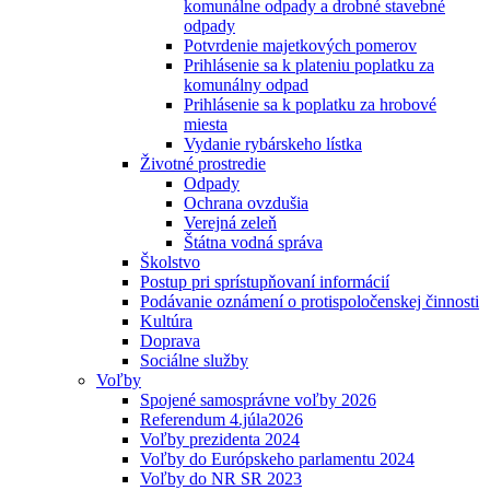
komunálne odpady a drobné stavebné
odpady
Potvrdenie majetkových pomerov
Prihlásenie sa k plateniu poplatku za
komunálny odpad
Prihlásenie sa k poplatku za hrobové
miesta
Vydanie rybárskeho lístka
Životné prostredie
Odpady
Ochrana ovzdušia
Verejná zeleň
Štátna vodná správa
Školstvo
Postup pri sprístupňovaní informácií
Podávanie oznámení o protispoločenskej činnosti
Kultúra
Doprava
Sociálne služby
Voľby
Spojené samosprávne voľby 2026
Referendum 4.júla2026
Voľby prezidenta 2024
Voľby do Európskeho parlamentu 2024
Voľby do NR SR 2023