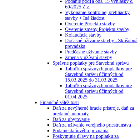
Podanie podľa ods. 15 vyhlášky č.
60/2025 Z.z.
Vykonanie kontrolnej prehliadky
stavby + Iná žiadosť
Overenie Projektu stavby
Overenie zmeny Projektu stavby
Kolaudácia stavby
Dočasné užívanie stavby - Skúšobná
prevádzka
Predčasné užívanie stavby
Zmena v užívaní stavby
Správne poplatky pre Stavebnú správu
Tabuľka správnych poplatkov pre
Stavebnú správu účinných od
15.03.2025 do 31.03.2025
Tabuľka správnych poplatkov pre
Stavebnú správu účinných od
01.04.2025
Finančné záležitosti
Daň za nevýherné hracie prístroje, daň za
predajné automaty
Daň za ubytovanie
Daň za užívanie verejného priestranstva
Podanie daňového priznania
Poskytnutie úľavy na poplatku za