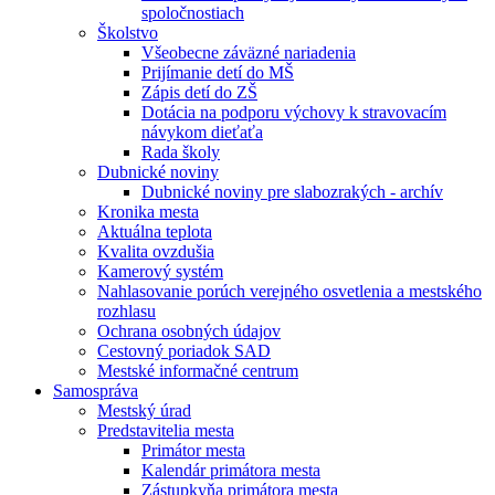
spoločnostiach
Školstvo
Všeobecne záväzné nariadenia
Prijímanie detí do MŠ
Zápis detí do ZŠ
Dotácia na podporu výchovy k stravovacím
návykom dieťaťa
Rada školy
Dubnické noviny
Dubnické noviny pre slabozrakých - archív
Kronika mesta
Aktuálna teplota
Kvalita ovzdušia
Kamerový systém
Nahlasovanie porúch verejného osvetlenia a mestského
rozhlasu
Ochrana osobných údajov
Cestovný poriadok SAD
Mestské informačné centrum
Samospráva
Mestský úrad
Predstavitelia mesta
Primátor mesta
Kalendár primátora mesta
Zástupkyňa primátora mesta