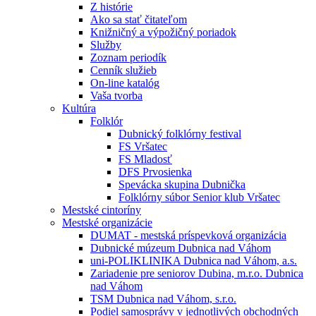
Z histórie
Ako sa stať čitateľom
Knižničný a výpožičný poriadok
Služby
Zoznam periodík
Cenník služieb
On-line katalóg
Vaša tvorba
Kultúra
Folklór
Dubnický folklórny festival
FS Vršatec
FS Mladosť
DFS Prvosienka
Spevácka skupina Dubnička
Folklórny súbor Senior klub Vršatec
Mestské cintoríny
Mestské organizácie
DUMAT - mestská príspevková organizácia
Dubnické múzeum Dubnica nad Váhom
uni-POLIKLINIKA Dubnica nad Váhom, a.s.
Zariadenie pre seniorov Dubina, m.r.o. Dubnica
nad Váhom
TSM Dubnica nad Váhom, s.r.o.
Podiel samosprávy v jednotlivých obchodných