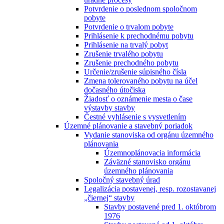
Potvrdenie o poslednom spoločnom
pobyte
Potvrdenie o trvalom pobyte
Prihlásenie k prechodnému pobytu
Prihlásenie na trvalý pobyt
Zrušenie trvalého pobytu
Zrušenie prechodného pobytu
Určenie/zrušenie súpisného čísla
Zmena tolerovaného pobytu na účel
dočasného útočiska
Žiadosť o oznámenie mesta o čase
výstavby stavby
Čestné vyhlásenie s vysvetlením
Územné plánovanie a stavebný poriadok
Vydanie stanoviska od orgánu územného
plánovania
Územnoplánovacia informácia
Záväzné stanovisko orgánu
územného plánovania
Spoločný stavebný úrad
Legalizácia postavenej, resp. rozostavanej
„čiernej“ stavby
Stavby postavené pred 1. októbrom
1976