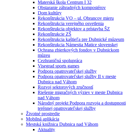
Materská škola Centrum I 32
Obstaranie záhradných kompostérov
Dom kultúry
Rekonštrukcia VO – ul. Obrancov mieru
Rekonštrukcia verejného osvetlenia
Rekonštrukcia objektov a prístavba ŠZ
Rekonštrukcie ZŠ
Rekonštrukcia kaštieľa pre Dubnické múzeum
Rekonštrukcia Námestia Matice slovenskej
Ochrana zbierkových fondov v Dubnickom
múzeu
Cezhraničná spolupráca
Visegrad sports games
Podpora opatrovateľskej služby
Podpora opatrovateľskej služby II v meste
Dubnica nad Váhom
Rozvoj sektorových zručností
Riešenie migračných výziev v meste Dubnica
nad Váhom
Národný projekt Podpora rozvoja a dostupnosti
terénnej opatrovateľskej služby
Životné prostredie
Mobilná aplikácia
Mestská knižnica Dubnica nad Váhom
Aktuality