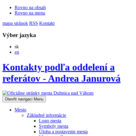
Rovno na obsah
Rovno na menu
mapa stránok
RSS
Kontakt
Výber jazyka
Slovensky
sk
English
en
Kontakty podľa oddelení a
referátov - Andrea Janurová
Otevřit navigaci
Menu
Mesto
Základné informácie
Logo mesta
Symboly mesta
Úloha a postavenie mesta