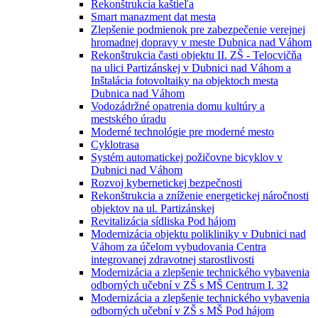
Rekonštrukcia kaštieľa
Smart manazment dat mesta
Zlepšenie podmienok pre zabezpečenie verejnej
hromadnej dopravy v meste Dubnica nad Váhom
Rekonštrukcia časti objektu II. ZŠ - Telocvičňa
na ulici Partizánskej v Dubnici nad Váhom a
Inštalácia fotovoltaiky na objektoch mesta
Dubnica nad Váhom
Vodozádržné opatrenia domu kultúry a
mestského úradu
Moderné technológie pre moderné mesto
Cyklotrasa
Systém automatickej požičovne bicyklov v
Dubnici nad Váhom
Rozvoj kybernetickej bezpečnosti
Rekonštrukcia a zníženie energetickej náročnosti
objektov na ul. Partizánskej
Revitalizácia sídliska Pod hájom
Modernizácia objektu polikliniky v Dubnici nad
Váhom za účelom vybudovania Centra
integrovanej zdravotnej starostlivosti
Modernizácia a zlepšenie technického vybavenia
odborných učební v ZŠ s MŠ Centrum I. 32
Modernizácia a zlepšenie technického vybavenia
odborných učební v ZŠ s MŠ Pod hájom