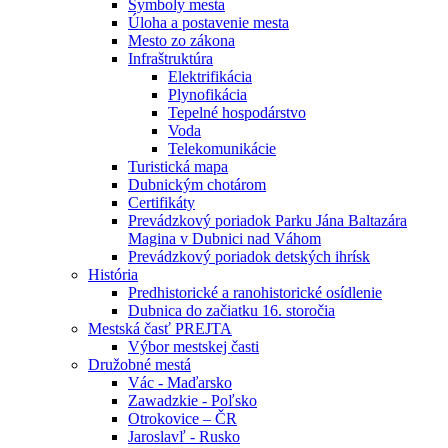
Symboly mesta
Úloha a postavenie mesta
Mesto zo zákona
Infraštruktúra
Elektrifikácia
Plynofikácia
Tepelné hospodárstvo
Voda
Telekomunikácie
Turistická mapa
Dubnickým chotárom
Certifikáty
Prevádzkový poriadok Parku Jána Baltazára
Magina v Dubnici nad Váhom
Prevádzkový poriadok detských ihrísk
História
Predhistorické a ranohistorické osídlenie
Dubnica do začiatku 16. storočia
Mestská časť PREJTA
Výbor mestskej časti
Družobné mestá
Vác - Maďarsko
Zawadzkie - Poľsko
Otrokovice – ČR
Jaroslavľ - Rusko