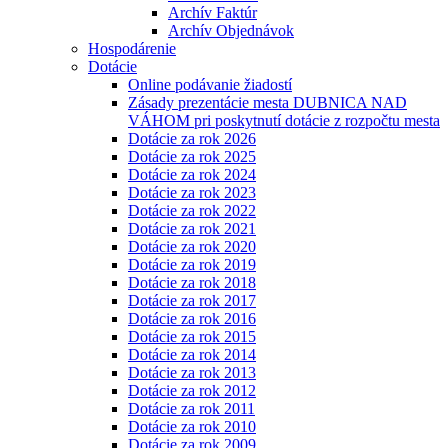
Archív Faktúr
Archív Objednávok
Hospodárenie
Dotácie
Online podávanie žiadostí
Zásady prezentácie mesta DUBNICA NAD
VÁHOM pri poskytnutí dotácie z rozpočtu mesta
Dotácie za rok 2026
Dotácie za rok 2025
Dotácie za rok 2024
Dotácie za rok 2023
Dotácie za rok 2022
Dotácie za rok 2021
Dotácie za rok 2020
Dotácie za rok 2019
Dotácie za rok 2018
Dotácie za rok 2017
Dotácie za rok 2016
Dotácie za rok 2015
Dotácie za rok 2014
Dotácie za rok 2013
Dotácie za rok 2012
Dotácie za rok 2011
Dotácie za rok 2010
Dotácie za rok 2009