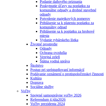
Podanie daňového priznania
Poskytnutie úľavy na poplatku za
komunálne odpady a drobné stavebné
odpady
Potvrdenie majetkových pomerov
Prihlásenie sa k plateniu poplatku za
komunálny odpad
Prihlásenie sa k poplatku za hrobové
miesta
Vydanie rybárskeho lístka
Životné prostredie
Odpady
Ochrana ovzdušia
Verejná zeleň
Štátna vodná správa
Školstvo
Postup pri sprístupňovaní informácií
Podávanie oznámení o protispoločenskej činnosti
Kultúra
Doprava
Sociálne služby
Voľby
Spojené samosprávne voľby 2026
Referendum 4.júla2026
Voľby prezidenta 2024