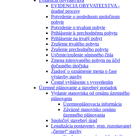
Evidencia obyvateľstva
EVIDENCIA OBYVATEĽSTVA -
úradné procesy
Potvrdenie o poslednom spoločnom
pobyte
Potvrdenie o trvalom pobyte
Prihlásenie k prechodnému pobytu
Prihlásenie na trvalý pobyt
Zrušenie trvalého pobytu
Zrušenie prechodného pobytu
Určenie/zrušenie súpisného čísla
Zmena tolerovaného pobytu na účel
dočasného útočiska
Žiadosť o oznámenie mesta o čase
výstavby stavby
Čestné vyhlásenie s vysvetlením
Územné plánovanie a stavebný poriadok
Vydanie stanoviska od orgánu územného
plánovania
Územnoplánovacia informácia
Záväzné stanovisko orgánu
územného plánovania
Spoločný stavebný úrad
Legalizácia postavenej, resp. rozostavanej
„čiernej“ stavby