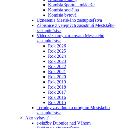
Komisia športu a mládeže
Komisia sociálna
Komisia bytová
Uznesenia Mestského zastupiteľstva
Zápisnice z verejných zasadnutí Mestského
zastupiteľstva
Videozáznamy z rokovaní Mestského
zastupiteľstva
Rok 2026
Rok 2025
Rok 2024
Rok 2023
Rok 2022
Rok 2021
Rok 2020
Rok 2019
Rok 2018
Rok 2017
Rok 2016
Rok 2015
Termíny zasadnutí a program Mestského
zastupiteľstva
Ako vybaviť
e-služby Dubnica nad Váhom