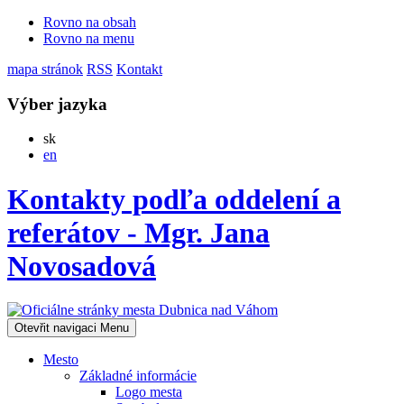
Rovno na obsah
Rovno na menu
mapa stránok
RSS
Kontakt
Výber jazyka
Slovensky
sk
English
en
Kontakty podľa oddelení a
referátov - Mgr. Jana
Novosadová
Otevřit navigaci
Menu
Mesto
Základné informácie
Logo mesta