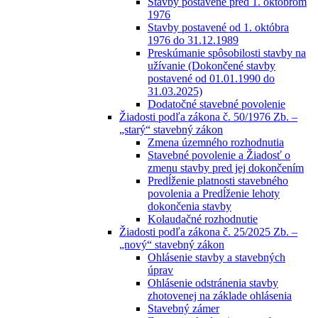
Stavby postavené pred 1. októbrom
1976
Stavby postavené od 1. októbra
1976 do 31.12.1989
Preskúmanie spôsobilosti stavby na
užívanie (Dokončené stavby
postavené od 01.01.1990 do
31.03.2025)
Dodatočné stavebné povolenie
Žiadosti podľa zákona č. 50/1976 Zb. –
„starý“ stavebný zákon
Zmena územného rozhodnutia
Stavebné povolenie a Žiadosť o
zmenu stavby pred jej dokončením
Predĺženie platnosti stavebného
povolenia a Predĺženie lehoty
dokončenia stavby
Kolaudačné rozhodnutie
Žiadosti podľa zákona č. 25/2025 Zb. –
„nový“ stavebný zákon
Ohlásenie stavby a stavebných
úprav
Ohlásenie odstránenia stavby
zhotovenej na základe ohlásenia
Stavebný zámer