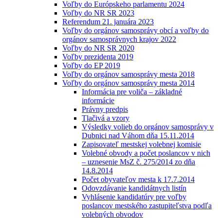
Voľby do Európskeho parlamentu 2024
Voľby do NR SR 2023
Referendum 21. januára 2023
Voľby do orgánov samosprávy obcí a voľby do
orgánov samosprávnych krajov 2022
Voľby do NR SR 2020
Voľby prezidenta 2019
Voľby do EP 2019
Voľby do orgánov samosprávy mesta 2018
Voľby do orgánov samosprávy mesta 2014
Informácia pre voliča – základné
informácie
Právny predpis
Tlačivá a vzory
Výsledky volieb do orgánov samosprávy v
Dubnici nad Váhom dňa 15.11.2014
Zapisovateľ mestskej volebnej komisie
Volebné obvody a počet poslancov v nich
– uznesenie MsZ č. 275/2014 zo dňa
14.8.2014
Počet obyvateľov mesta k 17.7.2014
Odovzdávanie kandidátnych listín
Vyhlásenie kandidatúry pre voľby
poslancov mestského zastupiteľstva podľa
volebných obvodov