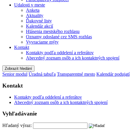
Udalosti v meste
Anketa
Aktuality
Ďakovné listy
Kalendár akcií
Hlásenia mestského rozhlasu
Oznamy odoslané cez SMS rozhlas
Vyvraciame mýty
Kontakt
Kontakty podľa oddelení a referátov
Abecedný zoznam osôb a ich kontaktných spojení
Zobrazit hledání
Senior modul
Úradná tabuľa
Transparentné mesto
Kalendár podujatí
Kontakt
Kontakty podľa oddelení a referátov
Abecedný zoznam osôb a ich kontaktných spojení
Vyhľadávanie
Hľadaný výraz: