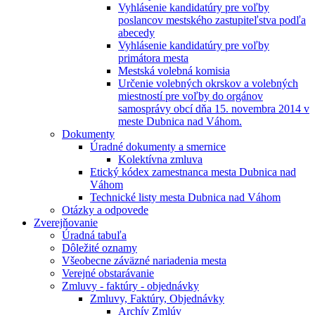
Vyhlásenie kandidatúry pre voľby
poslancov mestského zastupiteľstva podľa
abecedy
Vyhlásenie kandidatúry pre voľby
primátora mesta
Mestská volebná komisia
Určenie volebných okrskov a volebných
miestností pre voľby do orgánov
samosprávy obcí dňa 15. novembra 2014 v
meste Dubnica nad Váhom.
Dokumenty
Úradné dokumenty a smernice
Kolektívna zmluva
Etický kódex zamestnanca mesta Dubnica nad
Váhom
Technické listy mesta Dubnica nad Váhom
Otázky a odpovede
Zverejňovanie
Úradná tabuľa
Dôležité oznamy
Všeobecne záväzné nariadenia mesta
Verejné obstarávanie
Zmluvy - faktúry - objednávky
Zmluvy, Faktúry, Objednávky
Archív Zmlúv