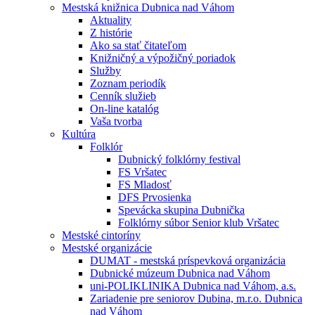
Mestská knižnica Dubnica nad Váhom
Aktuality
Z histórie
Ako sa stať čitateľom
Knižničný a výpožičný poriadok
Služby
Zoznam periodík
Cenník služieb
On-line katalóg
Vaša tvorba
Kultúra
Folklór
Dubnický folklórny festival
FS Vršatec
FS Mladosť
DFS Prvosienka
Spevácka skupina Dubnička
Folklórny súbor Senior klub Vršatec
Mestské cintoríny
Mestské organizácie
DUMAT - mestská príspevková organizácia
Dubnické múzeum Dubnica nad Váhom
uni-POLIKLINIKA Dubnica nad Váhom, a.s.
Zariadenie pre seniorov Dubina, m.r.o. Dubnica
nad Váhom