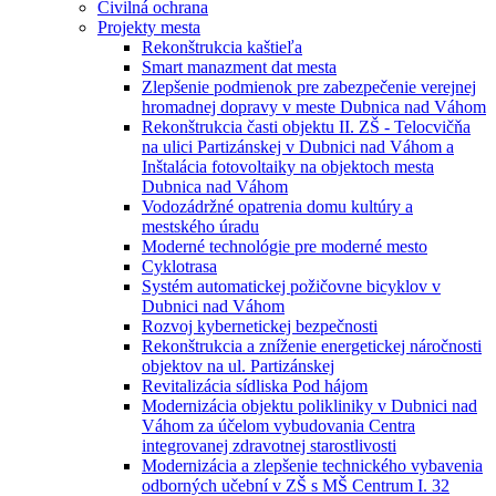
Civilná ochrana
Projekty mesta
Rekonštrukcia kaštieľa
Smart manazment dat mesta
Zlepšenie podmienok pre zabezpečenie verejnej
hromadnej dopravy v meste Dubnica nad Váhom
Rekonštrukcia časti objektu II. ZŠ - Telocvičňa
na ulici Partizánskej v Dubnici nad Váhom a
Inštalácia fotovoltaiky na objektoch mesta
Dubnica nad Váhom
Vodozádržné opatrenia domu kultúry a
mestského úradu
Moderné technológie pre moderné mesto
Cyklotrasa
Systém automatickej požičovne bicyklov v
Dubnici nad Váhom
Rozvoj kybernetickej bezpečnosti
Rekonštrukcia a zníženie energetickej náročnosti
objektov na ul. Partizánskej
Revitalizácia sídliska Pod hájom
Modernizácia objektu polikliniky v Dubnici nad
Váhom za účelom vybudovania Centra
integrovanej zdravotnej starostlivosti
Modernizácia a zlepšenie technického vybavenia
odborných učební v ZŠ s MŠ Centrum I. 32