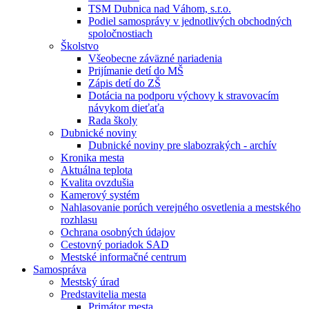
TSM Dubnica nad Váhom, s.r.o.
Podiel samosprávy v jednotlivých obchodných
spoločnostiach
Školstvo
Všeobecne záväzné nariadenia
Prijímanie detí do MŠ
Zápis detí do ZŠ
Dotácia na podporu výchovy k stravovacím
návykom dieťaťa
Rada školy
Dubnické noviny
Dubnické noviny pre slabozrakých - archív
Kronika mesta
Aktuálna teplota
Kvalita ovzdušia
Kamerový systém
Nahlasovanie porúch verejného osvetlenia a mestského
rozhlasu
Ochrana osobných údajov
Cestovný poriadok SAD
Mestské informačné centrum
Samospráva
Mestský úrad
Predstavitelia mesta
Primátor mesta