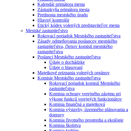
Kalendár primátora mesta
Zástupkyňa primátora mesta
Prednosta mestského úradu
Hlavný kontrolór
Etický kódex volených predstaviteľov mesta
Mestské zastupiteľstvo
Rokovací poriadok Mestského zastupiteľstva
Zásady odmeňovania poslancov mestského
zastupiteľstva, členov komisií mestského
zastupiteľstva
Poslanci Mestského zastupiteľstva
Údaje o dochádzke
Údaje o hlasovaní
Majetkové priznania volených orgánov
Komisie Mestského zastupiteľstva
Rokovací poriadok komisií Mestského
zastupiteľstva
Komisia ochrany verejného záujmu pri
výkone funkcií verejných funkcionárov
Komisia finančná a majetková
Komisia výstavby, územného plánovania a
dopravy
Komisia životného prostredia a ekológie
Komisia školstva
Komisia kultúry