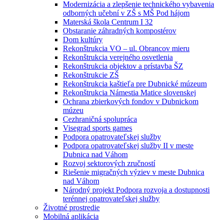
Modernizácia a zlepšenie technického vybavenia
odborných učební v ZŠ s MŠ Pod hájom
Materská škola Centrum I 32
Obstaranie záhradných kompostérov
Dom kultúry
Rekonštrukcia VO – ul. Obrancov mieru
Rekonštrukcia verejného osvetlenia
Rekonštrukcia objektov a prístavba ŠZ
Rekonštrukcie ZŠ
Rekonštrukcia kaštieľa pre Dubnické múzeum
Rekonštrukcia Námestia Matice slovenskej
Ochrana zbierkových fondov v Dubnickom
múzeu
Cezhraničná spolupráca
Visegrad sports games
Podpora opatrovateľskej služby
Podpora opatrovateľskej služby II v meste
Dubnica nad Váhom
Rozvoj sektorových zručností
Riešenie migračných výziev v meste Dubnica
nad Váhom
Národný projekt Podpora rozvoja a dostupnosti
terénnej opatrovateľskej služby
Životné prostredie
Mobilná aplikácia