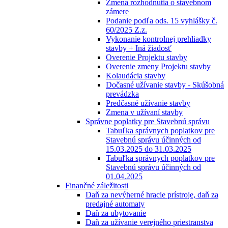
Zmena rozhodnutia o stavebnom
zámere
Podanie podľa ods. 15 vyhlášky č.
60/2025 Z.z.
Vykonanie kontrolnej prehliadky
stavby + Iná žiadosť
Overenie Projektu stavby
Overenie zmeny Projektu stavby
Kolaudácia stavby
Dočasné užívanie stavby - Skúšobná
prevádzka
Predčasné užívanie stavby
Zmena v užívaní stavby
Správne poplatky pre Stavebnú správu
Tabuľka správnych poplatkov pre
Stavebnú správu účinných od
15.03.2025 do 31.03.2025
Tabuľka správnych poplatkov pre
Stavebnú správu účinných od
01.04.2025
Finančné záležitosti
Daň za nevýherné hracie prístroje, daň za
predajné automaty
Daň za ubytovanie
Daň za užívanie verejného priestranstva