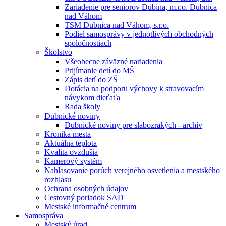
Zariadenie pre seniorov Dubina, m.r.o. Dubnica
nad Váhom
TSM Dubnica nad Váhom, s.r.o.
Podiel samosprávy v jednotlivých obchodných
spoločnostiach
Školstvo
Všeobecne záväzné nariadenia
Prijímanie detí do MŠ
Zápis detí do ZŠ
Dotácia na podporu výchovy k stravovacím
návykom dieťaťa
Rada školy
Dubnické noviny
Dubnické noviny pre slabozrakých - archív
Kronika mesta
Aktuálna teplota
Kvalita ovzdušia
Kamerový systém
Nahlasovanie porúch verejného osvetlenia a mestského
rozhlasu
Ochrana osobných údajov
Cestovný poriadok SAD
Mestské informačné centrum
Samospráva
Mestský úrad