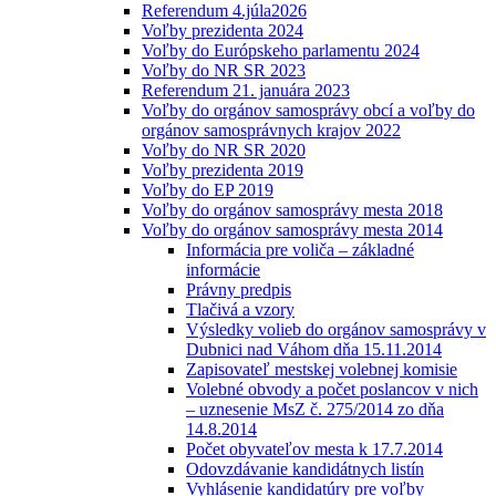
Referendum 4.júla2026
Voľby prezidenta 2024
Voľby do Európskeho parlamentu 2024
Voľby do NR SR 2023
Referendum 21. januára 2023
Voľby do orgánov samosprávy obcí a voľby do
orgánov samosprávnych krajov 2022
Voľby do NR SR 2020
Voľby prezidenta 2019
Voľby do EP 2019
Voľby do orgánov samosprávy mesta 2018
Voľby do orgánov samosprávy mesta 2014
Informácia pre voliča – základné
informácie
Právny predpis
Tlačivá a vzory
Výsledky volieb do orgánov samosprávy v
Dubnici nad Váhom dňa 15.11.2014
Zapisovateľ mestskej volebnej komisie
Volebné obvody a počet poslancov v nich
– uznesenie MsZ č. 275/2014 zo dňa
14.8.2014
Počet obyvateľov mesta k 17.7.2014
Odovzdávanie kandidátnych listín
Vyhlásenie kandidatúry pre voľby