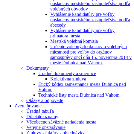
poslancov mestského zastupiteľstva podľa
volebných obvodov
Vyhlásenie kandidatúry pre voľby
poslancov mestského zastupiteľstva podľa
abecedy
Vyhlásenie kandidatúry pre voľby
primátora mesta
Mestská volebná komisia
Určenie volebných okrskov a volebných
miestností pre voľby do orgánov
samosprávy obcí dňa 15. novembra 2014 v
meste Dubnica nad Váhom.
Dokumenty
Úradné dokumenty a smernice
Kolektívna zmluva
Etický kódex zamestnanca mesta Dubnica nad
Váhom
Technické listy mesta Dubnica nad Váhom
Otázky a odpovede
Zverejňovanie
Úradná tabuľa
Dôležité oznamy
Všeobecne záväzné nariadenia mesta
Verejné obstarávanie
Zmluvy - faktúry - objednávky