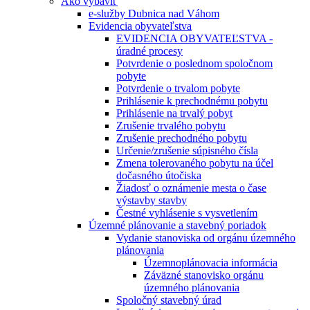
Ako vybaviť
e-služby Dubnica nad Váhom
Evidencia obyvateľstva
EVIDENCIA OBYVATEĽSTVA -
úradné procesy
Potvrdenie o poslednom spoločnom
pobyte
Potvrdenie o trvalom pobyte
Prihlásenie k prechodnému pobytu
Prihlásenie na trvalý pobyt
Zrušenie trvalého pobytu
Zrušenie prechodného pobytu
Určenie/zrušenie súpisného čísla
Zmena tolerovaného pobytu na účel
dočasného útočiska
Žiadosť o oznámenie mesta o čase
výstavby stavby
Čestné vyhlásenie s vysvetlením
Územné plánovanie a stavebný poriadok
Vydanie stanoviska od orgánu územného
plánovania
Územnoplánovacia informácia
Záväzné stanovisko orgánu
územného plánovania
Spoločný stavebný úrad