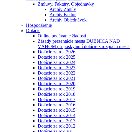
Zmluvy, Faktúry, Objednávky
Archív Zmlúv
Archív Faktúr
Archív Objednávok
Hospodárenie
Dotácie
Online podávanie žiadostí
Zásady prezentácie mesta DUBNICA NAD
VÁHOM pri poskytnutí dotácie z rozpočtu mesta
Dotácie za rok 2026
Dotácie za rok 2025
Dotácie za rok 2024
Dotácie za rok 2023
Dotácie za rok 2022
Dotácie za rok 2021
Dotácie za rok 2020
Dotácie za rok 2019
Dotácie za rok 2018
Dotácie za rok 2017
Dotácie za rok 2016
Dotácie za rok 2015
Dotácie za rok 2014
Dotácie za rok 2013
Dotácie za rok 2012
Dotácie za rok 2011