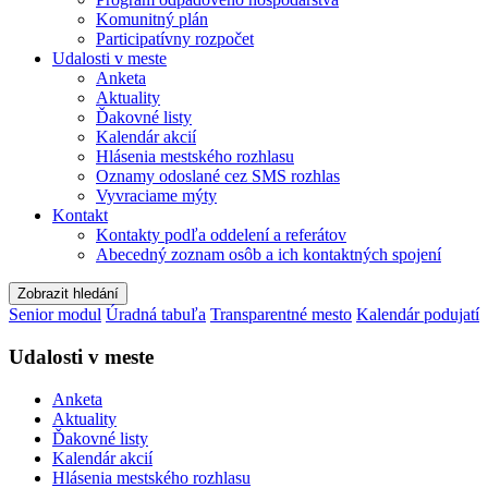
Komunitný plán
Participatívny rozpočet
Udalosti v meste
Anketa
Aktuality
Ďakovné listy
Kalendár akcií
Hlásenia mestského rozhlasu
Oznamy odoslané cez SMS rozhlas
Vyvraciame mýty
Kontakt
Kontakty podľa oddelení a referátov
Abecedný zoznam osôb a ich kontaktných spojení
Zobrazit hledání
Senior modul
Úradná tabuľa
Transparentné mesto
Kalendár podujatí
Udalosti v meste
Anketa
Aktuality
Ďakovné listy
Kalendár akcií
Hlásenia mestského rozhlasu