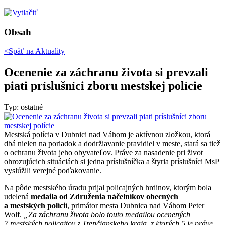
Obsah
<Späť na
Aktuality
Ocenenie za záchranu života si prevzali
piati príslušníci zboru mestskej polície
Typ: ostatné
Mestská polícia v Dubnici nad Váhom je aktívnou zložkou, ktorá
dbá nielen na poriadok a dodržiavanie pravidiel v meste, stará sa tiež
o ochranu života jeho obyvateľov. Práve za nasadenie pri život
ohrozujúcich situáciách si jedna príslušníčka a štyria príslušníci MsP
vyslúžili verejné poďakovanie.
Na pôde mestského úradu prijal policajných hrdinov, ktorým bola
udelená
medaila od Združenia náčelníkov obecných
a mestských polícií
, primátor mesta Dubnica nad Váhom Peter
Wolf.
„Za záchranu života bolo touto medailou ocenených
7 mestských policajtov z Trenčianskeho kraja, z ktorých 5 je práve