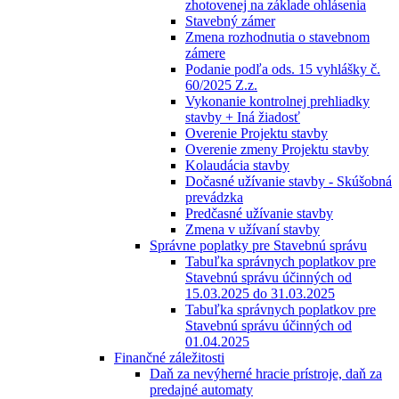
zhotovenej na základe ohlásenia
Stavebný zámer
Zmena rozhodnutia o stavebnom
zámere
Podanie podľa ods. 15 vyhlášky č.
60/2025 Z.z.
Vykonanie kontrolnej prehliadky
stavby + Iná žiadosť
Overenie Projektu stavby
Overenie zmeny Projektu stavby
Kolaudácia stavby
Dočasné užívanie stavby - Skúšobná
prevádzka
Predčasné užívanie stavby
Zmena v užívaní stavby
Správne poplatky pre Stavebnú správu
Tabuľka správnych poplatkov pre
Stavebnú správu účinných od
15.03.2025 do 31.03.2025
Tabuľka správnych poplatkov pre
Stavebnú správu účinných od
01.04.2025
Finančné záležitosti
Daň za nevýherné hracie prístroje, daň za
predajné automaty