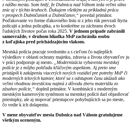
z nášho mesta. Som hrdý, že Dubnica nad Váhom teda veľmi silno
znie aj v týchto kruhoch. Ďakujem všetkým za príkladnú prácu
v prospech Dubničaniek a Dubničanov,“
povedal primátor.
Poďakovanie vo forme ďakovného listu si z jeho rúk prevzali štyria
policajti a jedna policajtka, a to konkrétne za záchranu dvoch
ľudských životov počas roka 2025.
V jednom prípade zabránili
samovražde, v druhom hliadka MsP zachránila osobu
z koľajiska pred prichádzajúcim vlakom.
Mestská polícia pracuje svedomito a s cieľom čo najlepších
výsledkov v oblasti ochrany majetku, zdravia a života obyvateľov ju
v práci podporuje aj mesto.
„Modernizácia vybavenia mestskej
polície je z môjho pohľadu kľúčovým aspektom. Aj preto sme
pristúpili k zakúpeniu viacerých nových vozidiel pre potreby MsP či
moderných telových kamier, ktoré sa s odstupom času ukázali ako
veľmi vhodnou investíciou najmä z dôvodu zberu materiálu zo
zásahov polície,“
doplnil primátor. V kombinácii s moderným
mestským kamerovým systémom sa mestskej polícii darí objasňovať
priestupky, ale aj stopovať priestupcov pohybujúcich sa po meste,
čo vedie k ich dolapeniu.
V mene obyvateľov mesta Dubnica nad Váhom gratulujeme
všetkým oceneným.