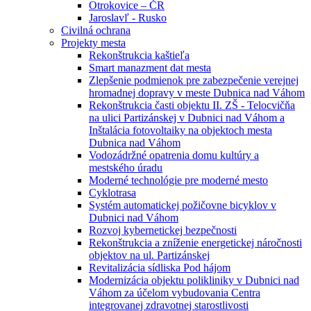
Otrokovice – ČR
Jaroslavľ - Rusko
Civilná ochrana
Projekty mesta
Rekonštrukcia kaštieľa
Smart manazment dat mesta
Zlepšenie podmienok pre zabezpečenie verejnej
hromadnej dopravy v meste Dubnica nad Váhom
Rekonštrukcia časti objektu II. ZŠ - Telocvičňa
na ulici Partizánskej v Dubnici nad Váhom a
Inštalácia fotovoltaiky na objektoch mesta
Dubnica nad Váhom
Vodozádržné opatrenia domu kultúry a
mestského úradu
Moderné technológie pre moderné mesto
Cyklotrasa
Systém automatickej požičovne bicyklov v
Dubnici nad Váhom
Rozvoj kybernetickej bezpečnosti
Rekonštrukcia a zníženie energetickej náročnosti
objektov na ul. Partizánskej
Revitalizácia sídliska Pod hájom
Modernizácia objektu polikliniky v Dubnici nad
Váhom za účelom vybudovania Centra
integrovanej zdravotnej starostlivosti