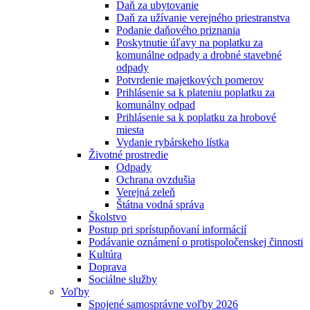
Daň za ubytovanie
Daň za užívanie verejného priestranstva
Podanie daňového priznania
Poskytnutie úľavy na poplatku za
komunálne odpady a drobné stavebné
odpady
Potvrdenie majetkových pomerov
Prihlásenie sa k plateniu poplatku za
komunálny odpad
Prihlásenie sa k poplatku za hrobové
miesta
Vydanie rybárskeho lístka
Životné prostredie
Odpady
Ochrana ovzdušia
Verejná zeleň
Štátna vodná správa
Školstvo
Postup pri sprístupňovaní informácií
Podávanie oznámení o protispoločenskej činnosti
Kultúra
Doprava
Sociálne služby
Voľby
Spojené samosprávne voľby 2026