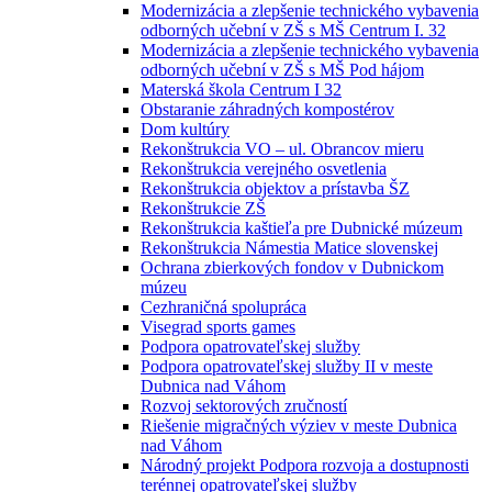
Modernizácia a zlepšenie technického vybavenia
odborných učební v ZŠ s MŠ Centrum I. 32
Modernizácia a zlepšenie technického vybavenia
odborných učební v ZŠ s MŠ Pod hájom
Materská škola Centrum I 32
Obstaranie záhradných kompostérov
Dom kultúry
Rekonštrukcia VO – ul. Obrancov mieru
Rekonštrukcia verejného osvetlenia
Rekonštrukcia objektov a prístavba ŠZ
Rekonštrukcie ZŠ
Rekonštrukcia kaštieľa pre Dubnické múzeum
Rekonštrukcia Námestia Matice slovenskej
Ochrana zbierkových fondov v Dubnickom
múzeu
Cezhraničná spolupráca
Visegrad sports games
Podpora opatrovateľskej služby
Podpora opatrovateľskej služby II v meste
Dubnica nad Váhom
Rozvoj sektorových zručností
Riešenie migračných výziev v meste Dubnica
nad Váhom
Národný projekt Podpora rozvoja a dostupnosti
terénnej opatrovateľskej služby