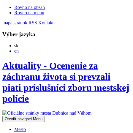
Rovno na obsah
Rovno na menu
mapa stránok
RSS
Kontakt
Výber jazyka
Slovensky
sk
English
en
Aktuality - Ocenenie za
záchranu života si prevzali
piati príslušníci zboru mestskej
polície
Otevřit navigaci
Menu
Mesto