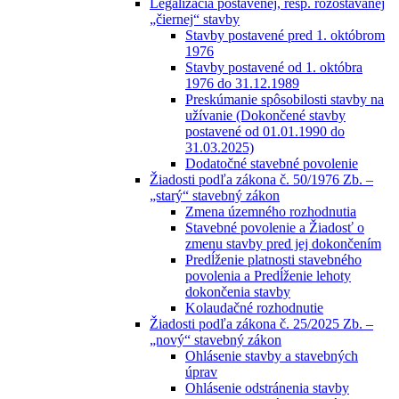
Legalizácia postavenej, resp. rozostavanej
„čiernej“ stavby
Stavby postavené pred 1. októbrom
1976
Stavby postavené od 1. októbra
1976 do 31.12.1989
Preskúmanie spôsobilosti stavby na
užívanie (Dokončené stavby
postavené od 01.01.1990 do
31.03.2025)
Dodatočné stavebné povolenie
Žiadosti podľa zákona č. 50/1976 Zb. –
„starý“ stavebný zákon
Zmena územného rozhodnutia
Stavebné povolenie a Žiadosť o
zmenu stavby pred jej dokončením
Predĺženie platnosti stavebného
povolenia a Predĺženie lehoty
dokončenia stavby
Kolaudačné rozhodnutie
Žiadosti podľa zákona č. 25/2025 Zb. –
„nový“ stavebný zákon
Ohlásenie stavby a stavebných
úprav
Ohlásenie odstránenia stavby