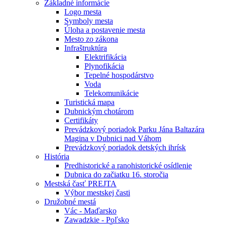
Základné informácie
Logo mesta
Symboly mesta
Úloha a postavenie mesta
Mesto zo zákona
Infraštruktúra
Elektrifikácia
Plynofikácia
Tepelné hospodárstvo
Voda
Telekomunikácie
Turistická mapa
Dubnickým chotárom
Certifikáty
Prevádzkový poriadok Parku Jána Baltazára
Magina v Dubnici nad Váhom
Prevádzkový poriadok detských ihrísk
História
Predhistorické a ranohistorické osídlenie
Dubnica do začiatku 16. storočia
Mestská časť PREJTA
Výbor mestskej časti
Družobné mestá
Vác - Maďarsko
Zawadzkie - Poľsko