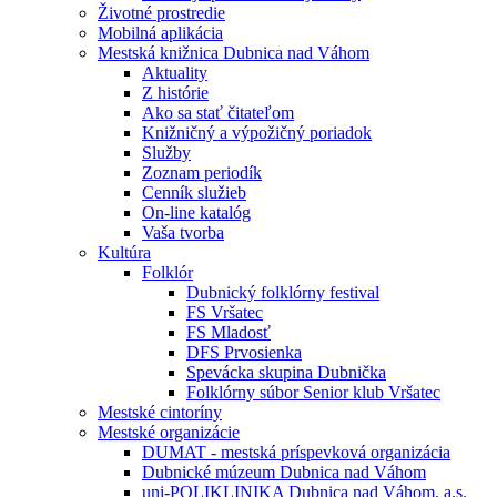
Životné prostredie
Mobilná aplikácia
Mestská knižnica Dubnica nad Váhom
Aktuality
Z histórie
Ako sa stať čitateľom
Knižničný a výpožičný poriadok
Služby
Zoznam periodík
Cenník služieb
On-line katalóg
Vaša tvorba
Kultúra
Folklór
Dubnický folklórny festival
FS Vršatec
FS Mladosť
DFS Prvosienka
Spevácka skupina Dubnička
Folklórny súbor Senior klub Vršatec
Mestské cintoríny
Mestské organizácie
DUMAT - mestská príspevková organizácia
Dubnické múzeum Dubnica nad Váhom
uni-POLIKLINIKA Dubnica nad Váhom, a.s.