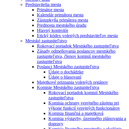
Predstavitelia mesta
Primátor mesta
Kalendár primátora mesta
Zástupkyňa primátora mesta
Prednosta mestského úradu
Hlavný kontrolór
Etický kódex volených predstaviteľov mesta
Mestské zastupiteľstvo
Rokovací poriadok Mestského zastupiteľstva
Zásady odmeňovania poslancov mestského
zastupiteľstva, členov komisií mestského
zastupiteľstva
Poslanci Mestského zastupiteľstva
Údaje o dochádzke
Údaje o hlasovaní
Majetkové priznania volených orgánov
Komisie Mestského zastupiteľstva
Rokovací poriadok komisií Mestského
zastupiteľstva
Komisia ochrany verejného záujmu pri
výkone funkcií verejných funkcionárov
Komisia finančná a majetková
Komisia výstavby, územného plánovania a
dopravy
Komisia životného prostredia a ekológie