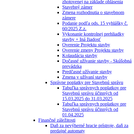
zhotovenej na základe ohlásenia
Stavebný zámer
Zmena rozhodnutia o stavebnom
zámere
Podanie podľa ods. 15 vyhlášky č.
60/2025 Z.z.
Vykonanie kontrolnej prehliadky
stavby + Iná žiadosť
Overenie Projektu stavby
Overenie zmeny Projektu stavby
Kolaudácia stavby
Dočasné užívanie stavby - Skúšobná
prevádzka
Predčasné užívanie stavby
Zmena v užívaní stavby
Správne poplatky pre Stavebnú správu
Tabuľka správnych poplatkov pre
Stavebnú správu účinných od
15.03.2025 do 31.03.2025
Tabuľka správnych poplatkov pre
Stavebnú správu účinných od
01.04.2025
Finančné záležitosti
Daň za nevýherné hracie prístroje, daň za
predajné automaty