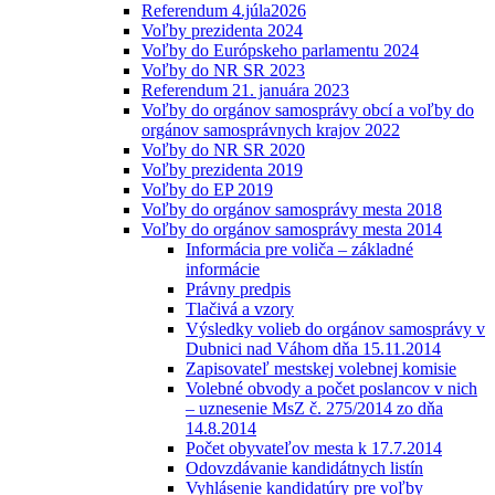
Referendum 4.júla2026
Voľby prezidenta 2024
Voľby do Európskeho parlamentu 2024
Voľby do NR SR 2023
Referendum 21. januára 2023
Voľby do orgánov samosprávy obcí a voľby do
orgánov samosprávnych krajov 2022
Voľby do NR SR 2020
Voľby prezidenta 2019
Voľby do EP 2019
Voľby do orgánov samosprávy mesta 2018
Voľby do orgánov samosprávy mesta 2014
Informácia pre voliča – základné
informácie
Právny predpis
Tlačivá a vzory
Výsledky volieb do orgánov samosprávy v
Dubnici nad Váhom dňa 15.11.2014
Zapisovateľ mestskej volebnej komisie
Volebné obvody a počet poslancov v nich
– uznesenie MsZ č. 275/2014 zo dňa
14.8.2014
Počet obyvateľov mesta k 17.7.2014
Odovzdávanie kandidátnych listín
Vyhlásenie kandidatúry pre voľby