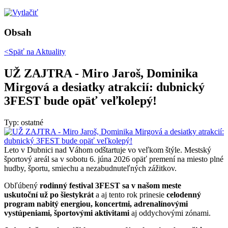
Obsah
<Späť na
Aktuality
UŽ ZAJTRA - Miro Jaroš, Dominika
Mirgová a desiatky atrakcií: dubnický
3FEST bude opäť veľkolepý!
Typ: ostatné
Leto v Dubnici nad Váhom odštartuje vo veľkom štýle. Mestský
športový areál sa v sobotu 6. júna 2026 opäť premení na miesto plné
hudby, športu, smiechu a nezabudnuteľných zážitkov.
Obľúbený
rodinný festival 3FEST sa v našom meste
uskutoční už po šiestykrát
a aj tento rok prinesie
celodenný
program nabitý energiou, koncertmi, adrenalínovými
vystúpeniami, športovými aktivitami
aj oddychovými zónami.