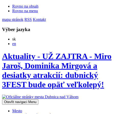
Rovno na obsah
Rovno na menu
mapa stránok
RSS
Kontakt
Výber jazyka
Slovensky
sk
English
en
Aktuality - UŽ ZAJTRA - Miro
Jaroš, Dominika Mirgová a
desiatky atrakcií: dubnický
3FEST bude opäť veľkolepý!
Otevřit navigaci
Menu
Mesto