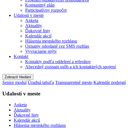
Komunitný plán
Participatívny rozpočet
Udalosti v meste
Anketa
Aktuality
Ďakovné listy
Kalendár akcií
Hlásenia mestského rozhlasu
Oznamy odoslané cez SMS rozhlas
Vyvraciame mýty
Kontakt
Kontakty podľa oddelení a referátov
Abecedný zoznam osôb a ich kontaktných spojení
Zobrazit hledání
Senior modul
Úradná tabuľa
Transparentné mesto
Kalendár podujatí
Udalosti v meste
Anketa
Aktuality
Ďakovné listy
Kalendár akcií
Hlásenia mestského rozhlasu