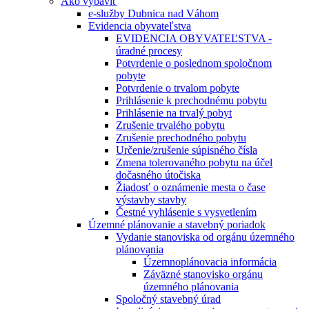
Ako vybaviť
e-služby Dubnica nad Váhom
Evidencia obyvateľstva
EVIDENCIA OBYVATEĽSTVA -
úradné procesy
Potvrdenie o poslednom spoločnom
pobyte
Potvrdenie o trvalom pobyte
Prihlásenie k prechodnému pobytu
Prihlásenie na trvalý pobyt
Zrušenie trvalého pobytu
Zrušenie prechodného pobytu
Určenie/zrušenie súpisného čísla
Zmena tolerovaného pobytu na účel
dočasného útočiska
Žiadosť o oznámenie mesta o čase
výstavby stavby
Čestné vyhlásenie s vysvetlením
Územné plánovanie a stavebný poriadok
Vydanie stanoviska od orgánu územného
plánovania
Územnoplánovacia informácia
Záväzné stanovisko orgánu
územného plánovania
Spoločný stavebný úrad