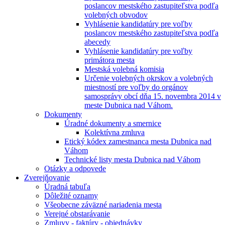
poslancov mestského zastupiteľstva podľa
volebných obvodov
Vyhlásenie kandidatúry pre voľby
poslancov mestského zastupiteľstva podľa
abecedy
Vyhlásenie kandidatúry pre voľby
primátora mesta
Mestská volebná komisia
Určenie volebných okrskov a volebných
miestností pre voľby do orgánov
samosprávy obcí dňa 15. novembra 2014 v
meste Dubnica nad Váhom.
Dokumenty
Úradné dokumenty a smernice
Kolektívna zmluva
Etický kódex zamestnanca mesta Dubnica nad
Váhom
Technické listy mesta Dubnica nad Váhom
Otázky a odpovede
Zverejňovanie
Úradná tabuľa
Dôležité oznamy
Všeobecne záväzné nariadenia mesta
Verejné obstarávanie
Zmluvy - faktúry - objednávky