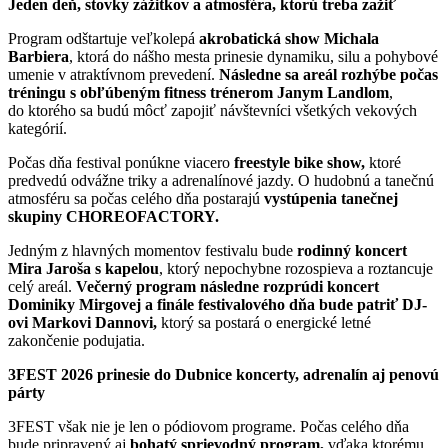
Jeden deň, stovky zážitkov a atmosféra, ktorú treba zažiť
Program odštartuje veľkolepá
akrobatická show Michala
Barbiera
, ktorá do nášho mesta prinesie dynamiku, silu a pohybové
umenie v atraktívnom prevedení.
Následne sa areál rozhýbe počas
tréningu s obľúbeným fitness trénerom Janym Landlom
,
do ktorého sa budú môcť zapojiť návštevníci všetkých vekových
kategórií.
Počas dňa festival ponúkne viacero
freestyle bike show,
ktoré
predvedú odvážne triky a adrenalínové jazdy. O hudobnú a tanečnú
atmosféru sa počas celého dňa postarajú
vystúpenia tanečnej
skupiny CHOREOFACTORY.
Jedným z hlavných momentov festivalu bude
rodinný koncert
Mira Jaroša s kapelou
, ktorý nepochybne rozospieva a roztancuje
celý areál.
Večerný program následne rozprúdi koncert
Dominiky Mirgovej a finále festivalového dňa bude patriť DJ-
ovi Markovi Dannovi,
ktorý sa postará o energické letné
zakončenie podujatia.
3FEST 2026 prinesie do Dubnice koncerty, adrenalín aj penovú
párty
3FEST však nie je len o pódiovom programe. Počas celého dňa
bude pripravený aj
bohatý sprievodný program,
vďaka ktorému