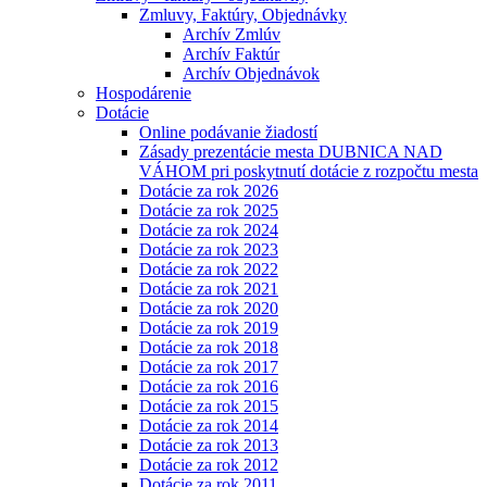
Zmluvy, Faktúry, Objednávky
Archív Zmlúv
Archív Faktúr
Archív Objednávok
Hospodárenie
Dotácie
Online podávanie žiadostí
Zásady prezentácie mesta DUBNICA NAD
VÁHOM pri poskytnutí dotácie z rozpočtu mesta
Dotácie za rok 2026
Dotácie za rok 2025
Dotácie za rok 2024
Dotácie za rok 2023
Dotácie za rok 2022
Dotácie za rok 2021
Dotácie za rok 2020
Dotácie za rok 2019
Dotácie za rok 2018
Dotácie za rok 2017
Dotácie za rok 2016
Dotácie za rok 2015
Dotácie za rok 2014
Dotácie za rok 2013
Dotácie za rok 2012
Dotácie za rok 2011