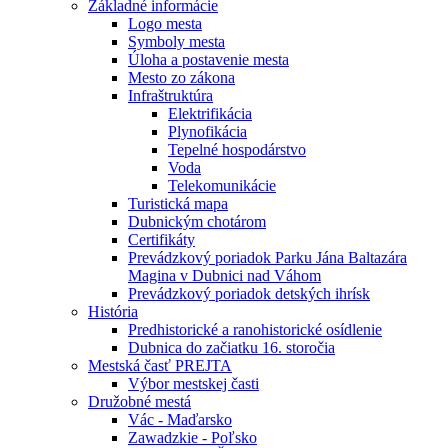
Základné informácie
Logo mesta
Symboly mesta
Úloha a postavenie mesta
Mesto zo zákona
Infraštruktúra
Elektrifikácia
Plynofikácia
Tepelné hospodárstvo
Voda
Telekomunikácie
Turistická mapa
Dubnickým chotárom
Certifikáty
Prevádzkový poriadok Parku Jána Baltazára
Magina v Dubnici nad Váhom
Prevádzkový poriadok detských ihrísk
História
Predhistorické a ranohistorické osídlenie
Dubnica do začiatku 16. storočia
Mestská časť PREJTA
Výbor mestskej časti
Družobné mestá
Vác - Maďarsko
Zawadzkie - Poľsko