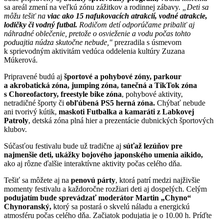
sa areál zmení na veľkú zónu zážitkov a rodinnej zábavy.
„Deti sa
môžu tešiť na
viac ako 15 nafukovacích atrakcií, vodné atrakcie,
lodičky či vodný futbal.
Rodičom detí odporúčame pribaliť aj
náhradné oblečenie, pretože o osvieženie a vodu počas tohto
poduajtia núdza skutočne nebude,"
prezradila s úsmevom
k sprievodným aktivitám vedúca oddelenia kultúry Zuzana
Múkerová.
Pripravené budú aj
športové a pohybové zóny, parkour
a akrobatická zóna, jumping zóna, tanečná a TikTok zóna
s Choreofactory, freestyle bike zóna
, pohybové aktivity,
netradičné športy či
obľúbená PS5 herná zóna.
Chýbať nebude
ani tvorivý kútik,
maskoti Futbalka a kamaráti z Labkovej
Patroly
, detská zóna plná hier a prezentácie dubnických športových
klubov.
Súčasťou festivalu bude už tradične aj
súťaž lezúňov pre
najmenšie deti, ukážky bojového japonského umenia aikido,
ako aj rôzne ďalšie interaktívne aktivity počas celého dňa.
Tešiť sa môžete aj na
penovú párty
, ktorá patrí medzi najživšie
momenty festivalu a každoročne rozžiari deti aj dospelých. Celým
podujatím bude sprevádzať moderátor Martin „Chyno“
Chynoranský,
ktorý sa postará o skvelú náladu a energickú
atmosféru počas celého dňa. Začiatok podujatia je o 10.00 h. Príďte