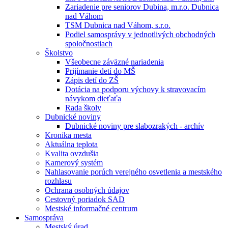
Zariadenie pre seniorov Dubina, m.r.o. Dubnica
nad Váhom
TSM Dubnica nad Váhom, s.r.o.
Podiel samosprávy v jednotlivých obchodných
spoločnostiach
Školstvo
Všeobecne záväzné nariadenia
Prijímanie detí do MŠ
Zápis detí do ZŠ
Dotácia na podporu výchovy k stravovacím
návykom dieťaťa
Rada školy
Dubnické noviny
Dubnické noviny pre slabozrakých - archív
Kronika mesta
Aktuálna teplota
Kvalita ovzdušia
Kamerový systém
Nahlasovanie porúch verejného osvetlenia a mestského
rozhlasu
Ochrana osobných údajov
Cestovný poriadok SAD
Mestské informačné centrum
Samospráva
Mestský úrad