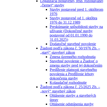
Legalizácia postavenej, resp. rozostavanej
„čiernej“ stavby
Stavby postavené pred 1. októbrom
1976
Stavby postavené od 1. októbra
1976 do 31.12.1989
Preskúmanie spôsobilosti stavby na
užívanie (Dokončené stavby
postavené od 01.01.1990 do
31.03.2025)
Dodatočné stavebné povolenie
Žiadosti podľa zákona č. 50/1976 Zb. –
„starý“ stavebný zákon
Zmena územného rozhodnutia
Stavebné povolenie a Žiadosť o
zmenu stavby pred jej dokončením
Predĺženie platnosti stavebného
povolenia a Predĺženie lehoty
dokončenia stavby
Kolaudačné rozhodnutie
Žiadosti podľa zákona č. 25/2025 Zb. –
„nový“ stavebný zákon
Ohlásenie stavby a stavebných
úprav
Ohlásenie odstránenia stavby