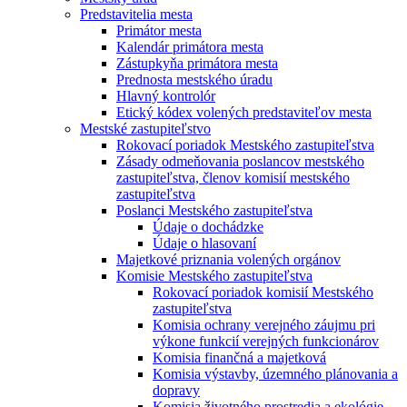
Predstavitelia mesta
Primátor mesta
Kalendár primátora mesta
Zástupkyňa primátora mesta
Prednosta mestského úradu
Hlavný kontrolór
Etický kódex volených predstaviteľov mesta
Mestské zastupiteľstvo
Rokovací poriadok Mestského zastupiteľstva
Zásady odmeňovania poslancov mestského
zastupiteľstva, členov komisií mestského
zastupiteľstva
Poslanci Mestského zastupiteľstva
Údaje o dochádzke
Údaje o hlasovaní
Majetkové priznania volených orgánov
Komisie Mestského zastupiteľstva
Rokovací poriadok komisií Mestského
zastupiteľstva
Komisia ochrany verejného záujmu pri
výkone funkcií verejných funkcionárov
Komisia finančná a majetková
Komisia výstavby, územného plánovania a
dopravy
Komisia životného prostredia a ekológie