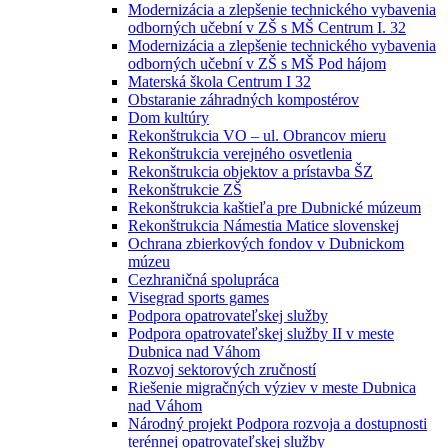
Modernizácia a zlepšenie technického vybavenia
odborných učební v ZŠ s MŠ Centrum I. 32
Modernizácia a zlepšenie technického vybavenia
odborných učební v ZŠ s MŠ Pod hájom
Materská škola Centrum I 32
Obstaranie záhradných kompostérov
Dom kultúry
Rekonštrukcia VO – ul. Obrancov mieru
Rekonštrukcia verejného osvetlenia
Rekonštrukcia objektov a prístavba ŠZ
Rekonštrukcie ZŠ
Rekonštrukcia kaštieľa pre Dubnické múzeum
Rekonštrukcia Námestia Matice slovenskej
Ochrana zbierkových fondov v Dubnickom
múzeu
Cezhraničná spolupráca
Visegrad sports games
Podpora opatrovateľskej služby
Podpora opatrovateľskej služby II v meste
Dubnica nad Váhom
Rozvoj sektorových zručností
Riešenie migračných výziev v meste Dubnica
nad Váhom
Národný projekt Podpora rozvoja a dostupnosti
terénnej opatrovateľskej služby