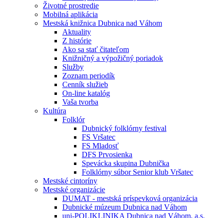
Životné prostredie
Mobilná aplikácia
Mestská knižnica Dubnica nad Váhom
Aktuality
Z histórie
Ako sa stať čitateľom
Knižničný a výpožičný poriadok
Služby
Zoznam periodík
Cenník služieb
On-line katalóg
Vaša tvorba
Kultúra
Folklór
Dubnický folklórny festival
FS Vršatec
FS Mladosť
DFS Prvosienka
Spevácka skupina Dubnička
Folklórny súbor Senior klub Vršatec
Mestské cintoríny
Mestské organizácie
DUMAT - mestská príspevková organizácia
Dubnické múzeum Dubnica nad Váhom
uni-POLIKLINIKA Dubnica nad Váhom, a.s.