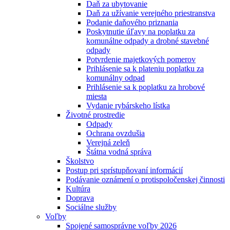
Daň za ubytovanie
Daň za užívanie verejného priestranstva
Podanie daňového priznania
Poskytnutie úľavy na poplatku za
komunálne odpady a drobné stavebné
odpady
Potvrdenie majetkových pomerov
Prihlásenie sa k plateniu poplatku za
komunálny odpad
Prihlásenie sa k poplatku za hrobové
miesta
Vydanie rybárskeho lístka
Životné prostredie
Odpady
Ochrana ovzdušia
Verejná zeleň
Štátna vodná správa
Školstvo
Postup pri sprístupňovaní informácií
Podávanie oznámení o protispoločenskej činnosti
Kultúra
Doprava
Sociálne služby
Voľby
Spojené samosprávne voľby 2026