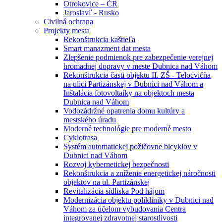
Otrokovice – ČR
Jaroslavľ - Rusko
Civilná ochrana
Projekty mesta
Rekonštrukcia kaštieľa
Smart manazment dat mesta
Zlepšenie podmienok pre zabezpečenie verejnej
hromadnej dopravy v meste Dubnica nad Váhom
Rekonštrukcia časti objektu II. ZŠ - Telocvičňa
na ulici Partizánskej v Dubnici nad Váhom a
Inštalácia fotovoltaiky na objektoch mesta
Dubnica nad Váhom
Vodozádržné opatrenia domu kultúry a
mestského úradu
Moderné technológie pre moderné mesto
Cyklotrasa
Systém automatickej požičovne bicyklov v
Dubnici nad Váhom
Rozvoj kybernetickej bezpečnosti
Rekonštrukcia a zníženie energetickej náročnosti
objektov na ul. Partizánskej
Revitalizácia sídliska Pod hájom
Modernizácia objektu polikliniky v Dubnici nad
Váhom za účelom vybudovania Centra
integrovanej zdravotnej starostlivosti