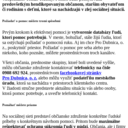
predovšetkým hendikepovaným občanom, starším obyvateľom
či rodinám s deťmi, ktoré sa nachádzajú v zlej sociálnej situácii.
Požiadať o pomoc môžete tromi spôsobmi
Prvým krokom k efektívnej pomoci je
vytvorenie databázy ľudí,
ktorí pomoc potrebujú
. V meste, bohužiaľ, stále žijú ľudia, ktorí
sa ostýchajú požiadať o pomocnú ruku. Aj im chce Pro Dubnica, o.
z., poskytnúť priestor. Požiadať o pomoc pre seba alebo pre
niekoho, koho poznáte, môžete prostredníctvom troch kanálov.
Všetci občania, prednostne skupiny, ktoré boli uvedené vyššie,
môžu občianske združenie kontaktovať
telefonicky na čísle
0908 692 924
, prostredníctvom
facebookovej stránky
Pro Dubnica, o. z.
alebo môžu využiť
podateľňu mestského
úradu
, ktorá sa nachádza v priestoroch klientskeho centra.
V žiadosti stručne predstavte aktuálnu situáciu vás alebo osoby,
ktorá pomoc potrebuje, a uveďte telefonický kontakt.
Pomáhať môžete priamo
Na sociálnej sieti predstaví občianske združenie konkrétne ľudské
príbehy s konkrétnym návrhom pomoci. Pritom bude
maximálne
rešpektovať ochranu súkromia ľudí v núdzi
. Občania, ale i firmy