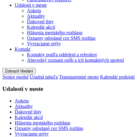
Udalosti v meste
Anketa
Aktuality
Ďakovné listy
Kalendár akcií
Hlásenia mestského rozhlasu
Oznamy odoslané cez SMS rozhlas
Vyvraciame mýty
Kontakt
Kontakty podľa oddelení a referátov
Abecedný zoznam osôb a ich kontaktných spojení
Zobrazit hledání
Senior modul
Úradná tabuľa
Transparentné mesto
Kalendár podujatí
Udalosti v meste
Anketa
Aktuality
Ďakovné listy
Kalendár akcií
Hlásenia mestského rozhlasu
Oznamy odoslané cez SMS rozhlas
Vyvraciame mýty