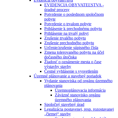
Evidencia obyvateľstva
EVIDENCIA OBYVATEĽSTVA -
úradné procesy
Potvrdenie o poslednom spoločnom
pobyte
Potvrdenie o trvalom pobyte
Prihlásenie k prechodnému pobytu
Prihlásenie na trvalý pobyt
Zrušenie trvalého pobytu
Zrušenie prechodného pobytu
Určenie/zrušenie súpisného čísla
Zmena tolerovaného pobytu na účel
dočasného útočiska
Žiadosť o oznámenie mesta o čase
výstavby stavby
Čestné vyhlásenie s vysvetlením
Územné plánovanie a stavebný poriadok
Vydanie stanoviska od orgánu územného
plánovania
Územnoplánovacia informácia
Záväzné stanovisko orgánu
územného plánovania
Spoločný stavebný úrad
Legalizácia postavenej, resp. rozostavanej
„čiernej“ stavby