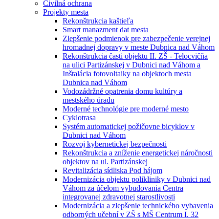
Civilná ochrana
Projekty mesta
Rekonštrukcia kaštieľa
Smart manazment dat mesta
Zlepšenie podmienok pre zabezpečenie verejnej
hromadnej dopravy v meste Dubnica nad Váhom
Rekonštrukcia časti objektu II. ZŠ - Telocvičňa
na ulici Partizánskej v Dubnici nad Váhom a
Inštalácia fotovoltaiky na objektoch mesta
Dubnica nad Váhom
Vodozádržné opatrenia domu kultúry a
mestského úradu
Moderné technológie pre moderné mesto
Cyklotrasa
Systém automatickej požičovne bicyklov v
Dubnici nad Váhom
Rozvoj kybernetickej bezpečnosti
Rekonštrukcia a zníženie energetickej náročnosti
objektov na ul. Partizánskej
Revitalizácia sídliska Pod hájom
Modernizácia objektu polikliniky v Dubnici nad
Váhom za účelom vybudovania Centra
integrovanej zdravotnej starostlivosti
Modernizácia a zlepšenie technického vybavenia
odborných učební v ZŠ s MŠ Centrum I. 32