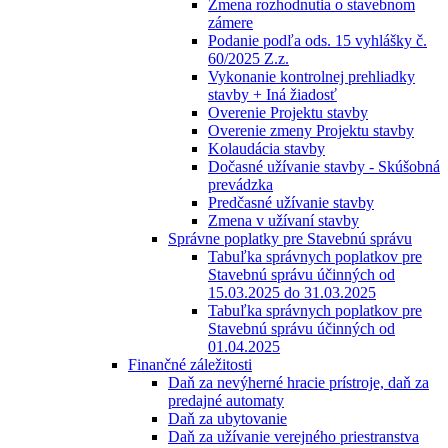
Zmena rozhodnutia o stavebnom
zámere
Podanie podľa ods. 15 vyhlášky č.
60/2025 Z.z.
Vykonanie kontrolnej prehliadky
stavby + Iná žiadosť
Overenie Projektu stavby
Overenie zmeny Projektu stavby
Kolaudácia stavby
Dočasné užívanie stavby - Skúšobná
prevádzka
Predčasné užívanie stavby
Zmena v užívaní stavby
Správne poplatky pre Stavebnú správu
Tabuľka správnych poplatkov pre
Stavebnú správu účinných od
15.03.2025 do 31.03.2025
Tabuľka správnych poplatkov pre
Stavebnú správu účinných od
01.04.2025
Finančné záležitosti
Daň za nevýherné hracie prístroje, daň za
predajné automaty
Daň za ubytovanie
Daň za užívanie verejného priestranstva