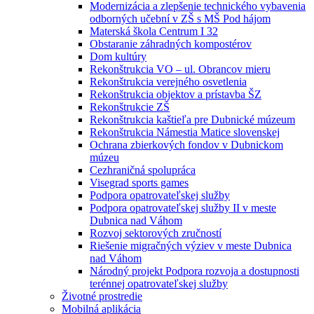
Modernizácia a zlepšenie technického vybavenia
odborných učební v ZŠ s MŠ Pod hájom
Materská škola Centrum I 32
Obstaranie záhradných kompostérov
Dom kultúry
Rekonštrukcia VO – ul. Obrancov mieru
Rekonštrukcia verejného osvetlenia
Rekonštrukcia objektov a prístavba ŠZ
Rekonštrukcie ZŠ
Rekonštrukcia kaštieľa pre Dubnické múzeum
Rekonštrukcia Námestia Matice slovenskej
Ochrana zbierkových fondov v Dubnickom
múzeu
Cezhraničná spolupráca
Visegrad sports games
Podpora opatrovateľskej služby
Podpora opatrovateľskej služby II v meste
Dubnica nad Váhom
Rozvoj sektorových zručností
Riešenie migračných výziev v meste Dubnica
nad Váhom
Národný projekt Podpora rozvoja a dostupnosti
terénnej opatrovateľskej služby
Životné prostredie
Mobilná aplikácia