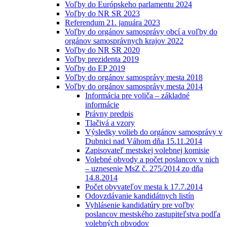
Voľby do Európskeho parlamentu 2024
Voľby do NR SR 2023
Referendum 21. januára 2023
Voľby do orgánov samosprávy obcí a voľby do
orgánov samosprávnych krajov 2022
Voľby do NR SR 2020
Voľby prezidenta 2019
Voľby do EP 2019
Voľby do orgánov samosprávy mesta 2018
Voľby do orgánov samosprávy mesta 2014
Informácia pre voliča – základné
informácie
Právny predpis
Tlačivá a vzory
Výsledky volieb do orgánov samosprávy v
Dubnici nad Váhom dňa 15.11.2014
Zapisovateľ mestskej volebnej komisie
Volebné obvody a počet poslancov v nich
– uznesenie MsZ č. 275/2014 zo dňa
14.8.2014
Počet obyvateľov mesta k 17.7.2014
Odovzdávanie kandidátnych listín
Vyhlásenie kandidatúry pre voľby
poslancov mestského zastupiteľstva podľa
volebných obvodov