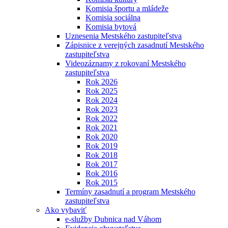
Komisia športu a mládeže
Komisia sociálna
Komisia bytová
Uznesenia Mestského zastupiteľstva
Zápisnice z verejných zasadnutí Mestského
zastupiteľstva
Videozáznamy z rokovaní Mestského
zastupiteľstva
Rok 2026
Rok 2025
Rok 2024
Rok 2023
Rok 2022
Rok 2021
Rok 2020
Rok 2019
Rok 2018
Rok 2017
Rok 2016
Rok 2015
Termíny zasadnutí a program Mestského
zastupiteľstva
Ako vybaviť
e-služby Dubnica nad Váhom