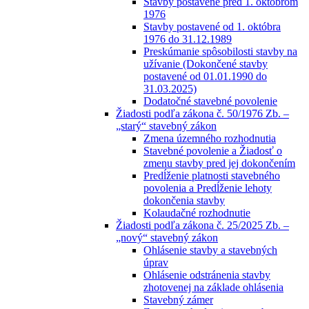
Stavby postavené pred 1. októbrom
1976
Stavby postavené od 1. októbra
1976 do 31.12.1989
Preskúmanie spôsobilosti stavby na
užívanie (Dokončené stavby
postavené od 01.01.1990 do
31.03.2025)
Dodatočné stavebné povolenie
Žiadosti podľa zákona č. 50/1976 Zb. –
„starý“ stavebný zákon
Zmena územného rozhodnutia
Stavebné povolenie a Žiadosť o
zmenu stavby pred jej dokončením
Predĺženie platnosti stavebného
povolenia a Predĺženie lehoty
dokončenia stavby
Kolaudačné rozhodnutie
Žiadosti podľa zákona č. 25/2025 Zb. –
„nový“ stavebný zákon
Ohlásenie stavby a stavebných
úprav
Ohlásenie odstránenia stavby
zhotovenej na základe ohlásenia
Stavebný zámer