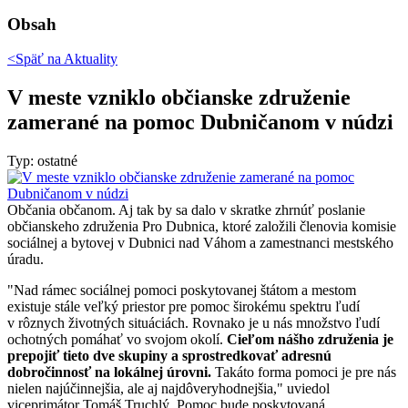
Obsah
<Späť na
Aktuality
V meste vzniklo občianske združenie
zamerané na pomoc Dubničanom v núdzi
Typ: ostatné
Občania občanom. Aj tak by sa dalo v skratke zhrnúť poslanie
občianskeho združenia Pro Dubnica, ktoré založili členovia komisie
sociálnej a bytovej v Dubnici nad Váhom a zamestnanci mestského
úradu.
"Nad rámec sociálnej pomoci poskytovanej štátom a mestom
existuje stále veľký priestor pre pomoc širokému spektru ľudí
v rôznych životných situáciách. Rovnako je u nás množstvo ľudí
ochotných pomáhať vo svojom okolí.
Cieľom nášho združenia je
prepojiť tieto dve skupiny a sprostredkovať adresnú
dobročinnosť na lokálnej úrovni.
Takáto forma pomoci je pre nás
nielen najúčinnejšia, ale aj najdôveryhodnejšia," uviedol
viceprimátor Tomáš Truchlý. Pomoc bude poskytovaná