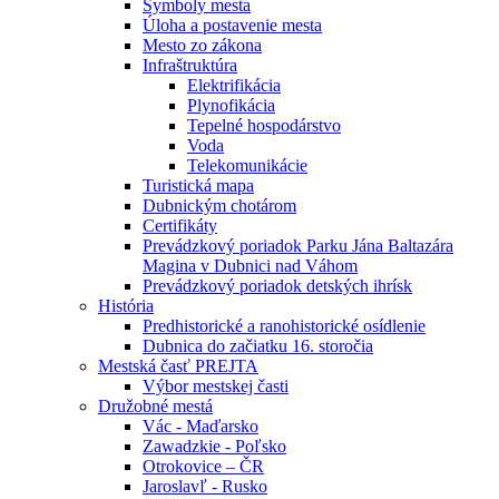
Symboly mesta
Úloha a postavenie mesta
Mesto zo zákona
Infraštruktúra
Elektrifikácia
Plynofikácia
Tepelné hospodárstvo
Voda
Telekomunikácie
Turistická mapa
Dubnickým chotárom
Certifikáty
Prevádzkový poriadok Parku Jána Baltazára
Magina v Dubnici nad Váhom
Prevádzkový poriadok detských ihrísk
História
Predhistorické a ranohistorické osídlenie
Dubnica do začiatku 16. storočia
Mestská časť PREJTA
Výbor mestskej časti
Družobné mestá
Vác - Maďarsko
Zawadzkie - Poľsko
Otrokovice – ČR
Jaroslavľ - Rusko