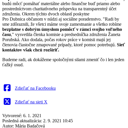
budú môcť pomáhať materiálne alebo finančne buď priamo alebo
prostredníctvom charitatívneho príspevku na transparentný účet
združenia. Okrem týchto dvoch oblastí poskytne
Pro Dubnica občanom v núdzi aj sociálne poradenstvo. "Radi by
sme zdôraznili, že všetci máme svoje zamestnanie a všetko robíme
bezplatne s dobrým úmyslom pomôcť v rámci svojho voľného
času
," vysvetlila členka komisie a predsedníčka združenia Žaneta
Porubská. Ako dodala, počas rokov práce v komisii majú jej
členovia čiastočne zmapované prípady, ktoré pomoc potrebujú.
Sieť
kontaktov však chcú rozšíriť.
Budeme radi, ak dokážeme spoločnými silami zmeniť čo i len jeden
ťažký osud.
Zdieľať na Facebooku
Zdieľať na sieti X
Vytvorené: 6. 1. 2021
Posledná aktualizácia: 2. 9. 2021 10:45
Autor:
Mária Badačová