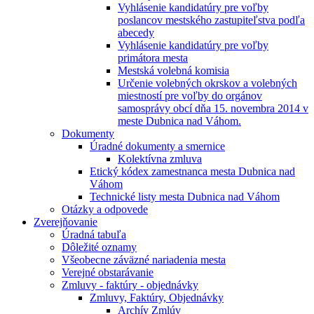
Vyhlásenie kandidatúry pre voľby
poslancov mestského zastupiteľstva podľa
abecedy
Vyhlásenie kandidatúry pre voľby
primátora mesta
Mestská volebná komisia
Určenie volebných okrskov a volebných
miestností pre voľby do orgánov
samosprávy obcí dňa 15. novembra 2014 v
meste Dubnica nad Váhom.
Dokumenty
Úradné dokumenty a smernice
Kolektívna zmluva
Etický kódex zamestnanca mesta Dubnica nad
Váhom
Technické listy mesta Dubnica nad Váhom
Otázky a odpovede
Zverejňovanie
Úradná tabuľa
Dôležité oznamy
Všeobecne záväzné nariadenia mesta
Verejné obstarávanie
Zmluvy - faktúry - objednávky
Zmluvy, Faktúry, Objednávky
Archív Zmlúv