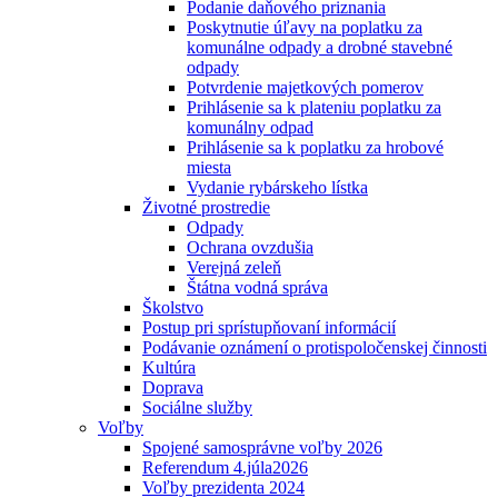
Podanie daňového priznania
Poskytnutie úľavy na poplatku za
komunálne odpady a drobné stavebné
odpady
Potvrdenie majetkových pomerov
Prihlásenie sa k plateniu poplatku za
komunálny odpad
Prihlásenie sa k poplatku za hrobové
miesta
Vydanie rybárskeho lístka
Životné prostredie
Odpady
Ochrana ovzdušia
Verejná zeleň
Štátna vodná správa
Školstvo
Postup pri sprístupňovaní informácií
Podávanie oznámení o protispoločenskej činnosti
Kultúra
Doprava
Sociálne služby
Voľby
Spojené samosprávne voľby 2026
Referendum 4.júla2026
Voľby prezidenta 2024