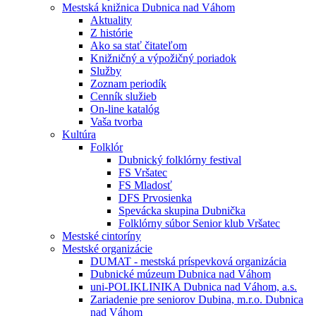
Mestská knižnica Dubnica nad Váhom
Aktuality
Z histórie
Ako sa stať čitateľom
Knižničný a výpožičný poriadok
Služby
Zoznam periodík
Cenník služieb
On-line katalóg
Vaša tvorba
Kultúra
Folklór
Dubnický folklórny festival
FS Vršatec
FS Mladosť
DFS Prvosienka
Spevácka skupina Dubnička
Folklórny súbor Senior klub Vršatec
Mestské cintoríny
Mestské organizácie
DUMAT - mestská príspevková organizácia
Dubnické múzeum Dubnica nad Váhom
uni-POLIKLINIKA Dubnica nad Váhom, a.s.
Zariadenie pre seniorov Dubina, m.r.o. Dubnica
nad Váhom