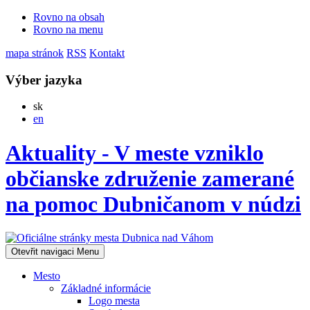
Rovno na obsah
Rovno na menu
mapa stránok
RSS
Kontakt
Výber jazyka
Slovensky
sk
English
en
Aktuality - V meste vzniklo
občianske združenie zamerané
na pomoc Dubničanom v núdzi
Otevřit navigaci
Menu
Mesto
Základné informácie
Logo mesta