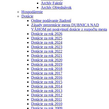
Archív Faktúr
Archív Objednávok
Hospodárenie
Dotácie
Online podávanie žiadostí
Zásady prezentácie mesta DUBNICA NAD
VÁHOM pri poskytnutí dotácie z rozpočtu mesta
Dotácie za rok 2026
Dotácie za rok 2025
Dotácie za rok 2024
Dotácie za rok 2023
Dotácie za rok 2022
Dotácie za rok 2021
Dotácie za rok 2020
Dotácie za rok 2019
Dotácie za rok 2018
Dotácie za rok 2017
Dotácie za rok 2016
Dotácie za rok 2015
Dotácie za rok 2014
Dotácie za rok 2013
Dotácie za rok 2012
Dotácie za rok 2011
Dotácie za rok 2010
Dotácie za rok 2009