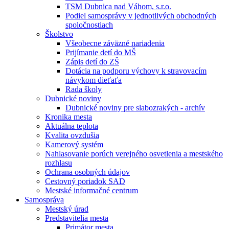
TSM Dubnica nad Váhom, s.r.o.
Podiel samosprávy v jednotlivých obchodných
spoločnostiach
Školstvo
Všeobecne záväzné nariadenia
Prijímanie detí do MŠ
Zápis detí do ZŠ
Dotácia na podporu výchovy k stravovacím
návykom dieťaťa
Rada školy
Dubnické noviny
Dubnické noviny pre slabozrakých - archív
Kronika mesta
Aktuálna teplota
Kvalita ovzdušia
Kamerový systém
Nahlasovanie porúch verejného osvetlenia a mestského
rozhlasu
Ochrana osobných údajov
Cestovný poriadok SAD
Mestské informačné centrum
Samospráva
Mestský úrad
Predstavitelia mesta
Primátor mesta