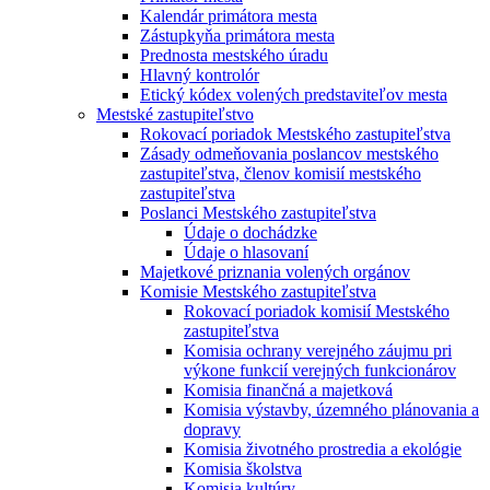
Kalendár primátora mesta
Zástupkyňa primátora mesta
Prednosta mestského úradu
Hlavný kontrolór
Etický kódex volených predstaviteľov mesta
Mestské zastupiteľstvo
Rokovací poriadok Mestského zastupiteľstva
Zásady odmeňovania poslancov mestského
zastupiteľstva, členov komisií mestského
zastupiteľstva
Poslanci Mestského zastupiteľstva
Údaje o dochádzke
Údaje o hlasovaní
Majetkové priznania volených orgánov
Komisie Mestského zastupiteľstva
Rokovací poriadok komisií Mestského
zastupiteľstva
Komisia ochrany verejného záujmu pri
výkone funkcií verejných funkcionárov
Komisia finančná a majetková
Komisia výstavby, územného plánovania a
dopravy
Komisia životného prostredia a ekológie
Komisia školstva
Komisia kultúry