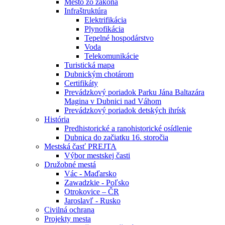
Mesto zo zákona
Infraštruktúra
Elektrifikácia
Plynofikácia
Tepelné hospodárstvo
Voda
Telekomunikácie
Turistická mapa
Dubnickým chotárom
Certifikáty
Prevádzkový poriadok Parku Jána Baltazára
Magina v Dubnici nad Váhom
Prevádzkový poriadok detských ihrísk
História
Predhistorické a ranohistorické osídlenie
Dubnica do začiatku 16. storočia
Mestská časť PREJTA
Výbor mestskej časti
Družobné mestá
Vác - Maďarsko
Zawadzkie - Poľsko
Otrokovice – ČR
Jaroslavľ - Rusko
Civilná ochrana
Projekty mesta