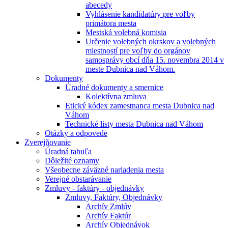
abecedy
Vyhlásenie kandidatúry pre voľby
primátora mesta
Mestská volebná komisia
Určenie volebných okrskov a volebných
miestností pre voľby do orgánov
samosprávy obcí dňa 15. novembra 2014 v
meste Dubnica nad Váhom.
Dokumenty
Úradné dokumenty a smernice
Kolektívna zmluva
Etický kódex zamestnanca mesta Dubnica nad
Váhom
Technické listy mesta Dubnica nad Váhom
Otázky a odpovede
Zverejňovanie
Úradná tabuľa
Dôležité oznamy
Všeobecne záväzné nariadenia mesta
Verejné obstarávanie
Zmluvy - faktúry - objednávky
Zmluvy, Faktúry, Objednávky
Archív Zmlúv
Archív Faktúr
Archív Objednávok