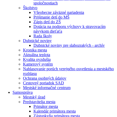
spoločnostiach
Školstvo
Všeobecne záväzné nariadenia
Prijímanie detí do MŠ
Zápis detí do ZŠ
Dotácia na podporu výchovy k stravovacím
návykom dieťaťa
Rada školy
Dubnické noviny
Dubnické noviny pre slabozrakých - archív
Kronika mesta
Aktuálna teplota
Kvalita ovzdušia
Kamerový systém
Nahlasovanie porúch verejného osvetlenia a mestského
rozhlasu
Ochrana osobných údajov
Cestovný poriadok SAD
Mestské informačné centrum
Samospráva
Mestský úrad
Predstavitelia mesta
Primátor mesta
Kalendár primátora mesta
Zástupkyňa primátora mesta