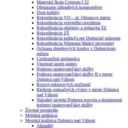
Materská škola Centrum I 32
Obstaranie záhradných kompostérov
Dom kultúry
Rekonštrukcia VO – ul. Obrancov mieru
Rekonštrukcia verejného osvetlenia
Rekonštrukcia objektov a prístavba ŠZ
Rekonštrukcie ZŠ
Rekonštrukcia kaštieľa pre Dubnické múzeum
Rekonštrukcia Námestia Matice slovenskej
Ochrana zbierkových fondov v Dubnickom
múzeu
Cezhraničná spolupráca
Visegrad sports games
Podpora opatrovateľskej služby
Podpora opatrovateľskej služby II v meste
Dubnica nad Váhom
Rozvoj sektorových zručností
Riešenie migračných výziev v meste Dubnica
nad Váhom
Národný projekt Podpora rozvoja a dostupnosti
terénnej opatrovateľskej služby
Životné prostredie
Mobilná aplikácia
Mestská knižnica Dubnica nad Váhom
Aktuality