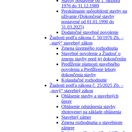
Stavby postavené od 1. októbra
1976 do 31.12.1989
Preskúmanie spôsobilosti stavby na
užívanie (Dokončené stavby
postavené od 01.01.1990 do
31.03.2025)
Dodatočné stavebné povolenie
Žiadosti podľa zákona č. 50/1976 Zb. –
„starý“ stavebný zákon
Zmena územného rozhodnutia
Stavebné povolenie a Žiadosť o
zmenu stavby pred jej dokončením
Predĺženie platnosti stavebného
povolenia a Predĺženie lehoty
dokončenia stavby
Kolaudačné rozhodnutie
Žiadosti podľa zákona č. 25/2025 Zb. –
„nový“ stavebný zákon
Ohlásenie stavby a stavebných
úprav
Ohlásenie odstránenia stavby
zhotovenej na základe ohlásenia
Stavebný zámer
Zmena rozhodnutia o stavebnom
zámere