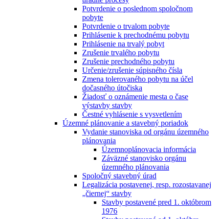
Potvrdenie o poslednom spoločnom
pobyte
Potvrdenie o trvalom pobyte
Prihlásenie k prechodnému pobytu
Prihlásenie na trvalý pobyt
Zrušenie trvalého pobytu
Zrušenie prechodného pobytu
Určenie/zrušenie súpisného čísla
Zmena tolerovaného pobytu na účel
dočasného útočiska
Žiadosť o oznámenie mesta o čase
výstavby stavby
Čestné vyhlásenie s vysvetlením
Územné plánovanie a stavebný poriadok
Vydanie stanoviska od orgánu územného
plánovania
Územnoplánovacia informácia
Záväzné stanovisko orgánu
územného plánovania
Spoločný stavebný úrad
Legalizácia postavenej, resp. rozostavanej
„čiernej“ stavby
Stavby postavené pred 1. októbrom
1976