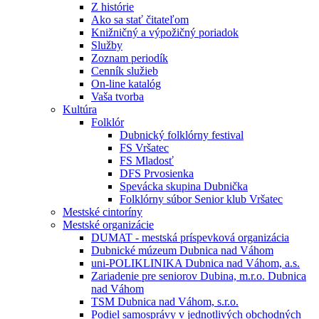
Z histórie
Ako sa stať čitateľom
Knižničný a výpožičný poriadok
Služby
Zoznam periodík
Cenník služieb
On-line katalóg
Vaša tvorba
Kultúra
Folklór
Dubnický folklórny festival
FS Vršatec
FS Mladosť
DFS Prvosienka
Spevácka skupina Dubnička
Folklórny súbor Senior klub Vršatec
Mestské cintoríny
Mestské organizácie
DUMAT - mestská príspevková organizácia
Dubnické múzeum Dubnica nad Váhom
uni-POLIKLINIKA Dubnica nad Váhom, a.s.
Zariadenie pre seniorov Dubina, m.r.o. Dubnica
nad Váhom
TSM Dubnica nad Váhom, s.r.o.
Podiel samosprávy v jednotlivých obchodných