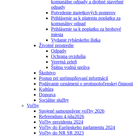
komunálne odpady a drobné stavebné
odpady
Potvrdenie majetkových pomerov
Prihlásenie sa k plateniu poplatku za
komunálny odpad
Prihlásenie sa k poplatku za hrobové
miesta
Vydanie rybárskeho lístka
Životné prostredie
Odpady
Ochrana ovzdušia
Verejná zeleň
Štátna vodná správa
Školstvo
Postup pri sprístupňovaní informácií
Podávanie oznámení o protispoločenskej činnosti
Kultúra
Doprava
Sociálne služby
Voľby
Spojené samosprávne voľby 2026
Referendum 4.júla2026
Voľby prezidenta 2024
Voľby do Európskeho parlamentu 2024
Voľby do NR SR 2023