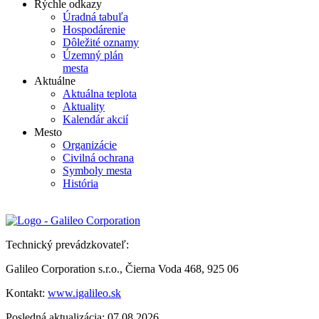
Rýchle odkazy
Úradná tabuľa
Hospodárenie
Dôležité oznamy
Územný plán
mesta
Aktuálne
Aktuálna teplota
Aktuality
Kalendár akcií
Mesto
Organizácie
Civilná ochrana
Symboly mesta
História
Technický prevádzkovateľ:
Galileo Corporation s.r.o., Čierna Voda 468, 925 06
Kontakt:
www.igalileo.sk
Posledná aktualizácia: 07.08.2026