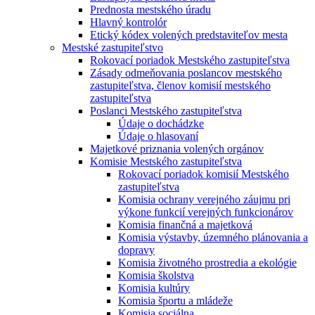
Prednosta mestského úradu
Hlavný kontrolór
Etický kódex volených predstaviteľov mesta
Mestské zastupiteľstvo
Rokovací poriadok Mestského zastupiteľstva
Zásady odmeňovania poslancov mestského
zastupiteľstva, členov komisií mestského
zastupiteľstva
Poslanci Mestského zastupiteľstva
Údaje o dochádzke
Údaje o hlasovaní
Majetkové priznania volených orgánov
Komisie Mestského zastupiteľstva
Rokovací poriadok komisií Mestského
zastupiteľstva
Komisia ochrany verejného záujmu pri
výkone funkcií verejných funkcionárov
Komisia finančná a majetková
Komisia výstavby, územného plánovania a
dopravy
Komisia životného prostredia a ekológie
Komisia školstva
Komisia kultúry
Komisia športu a mládeže
Komisia sociálna