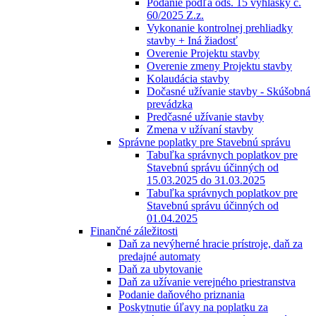
Podanie podľa ods. 15 vyhlášky č.
60/2025 Z.z.
Vykonanie kontrolnej prehliadky
stavby + Iná žiadosť
Overenie Projektu stavby
Overenie zmeny Projektu stavby
Kolaudácia stavby
Dočasné užívanie stavby - Skúšobná
prevádzka
Predčasné užívanie stavby
Zmena v užívaní stavby
Správne poplatky pre Stavebnú správu
Tabuľka správnych poplatkov pre
Stavebnú správu účinných od
15.03.2025 do 31.03.2025
Tabuľka správnych poplatkov pre
Stavebnú správu účinných od
01.04.2025
Finančné záležitosti
Daň za nevýherné hracie prístroje, daň za
predajné automaty
Daň za ubytovanie
Daň za užívanie verejného priestranstva
Podanie daňového priznania
Poskytnutie úľavy na poplatku za