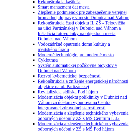
Rekonštrukcia kaštieľa
Smart manazment dat mesta
Zlepšenie podmienok pre zabezpečenie verejnej
hromadnej dopravy v meste Dubnica nad Váhom
Rekonštrukcia časti objektu II. ZŠ - Telocvičňa
na ulici Partizánskej v Dubnici nad Váhom a
Inštalácia fotovoltaiky na objektoch mesta
Dubnica nad Váhom
Vodozádržné opatrenia domu kultúry a
mestského úradu
Moderné technológie pre moderné mesto
Cyklotrasa
Systém automatickej požičovne bicyklov v
Dubnici nad Váhom
Rozvoj kybernetickej bezpečnosti
Rekonštrukcia a zníženie energetickej náročnosti
objektov na ul. Partizánskej
Revitalizácia sídliska Pod hájom
Modernizácia objektu polikliniky v Dubnici nad
Váhom za účelom vybudovania Centra
integrovanej zdravotnej starostlivosti
Modernizácia a zlepšenie technického vybavenia
odborných učební v ZŠ s MŠ Centrum I. 32
Modernizácia a zlepšenie technického vybavenia
odborných učební v ZŠ s MŠ Pod hájom