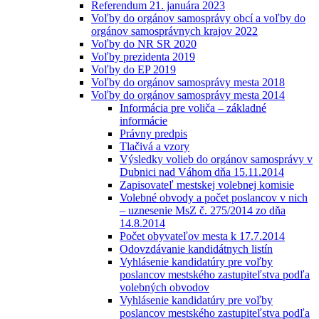
Referendum 21. januára 2023
Voľby do orgánov samosprávy obcí a voľby do
orgánov samosprávnych krajov 2022
Voľby do NR SR 2020
Voľby prezidenta 2019
Voľby do EP 2019
Voľby do orgánov samosprávy mesta 2018
Voľby do orgánov samosprávy mesta 2014
Informácia pre voliča – základné
informácie
Právny predpis
Tlačivá a vzory
Výsledky volieb do orgánov samosprávy v
Dubnici nad Váhom dňa 15.11.2014
Zapisovateľ mestskej volebnej komisie
Volebné obvody a počet poslancov v nich
– uznesenie MsZ č. 275/2014 zo dňa
14.8.2014
Počet obyvateľov mesta k 17.7.2014
Odovzdávanie kandidátnych listín
Vyhlásenie kandidatúry pre voľby
poslancov mestského zastupiteľstva podľa
volebných obvodov
Vyhlásenie kandidatúry pre voľby
poslancov mestského zastupiteľstva podľa