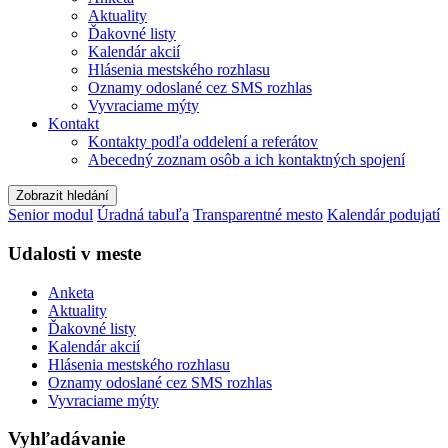
Aktuality
Ďakovné listy
Kalendár akcií
Hlásenia mestského rozhlasu
Oznamy odoslané cez SMS rozhlas
Vyvraciame mýty
Kontakt
Kontakty podľa oddelení a referátov
Abecedný zoznam osôb a ich kontaktných spojení
Zobrazit hledání
Senior modul
Úradná tabuľa
Transparentné mesto
Kalendár podujatí
Udalosti v meste
Anketa
Aktuality
Ďakovné listy
Kalendár akcií
Hlásenia mestského rozhlasu
Oznamy odoslané cez SMS rozhlas
Vyvraciame mýty
Vyhľadávanie