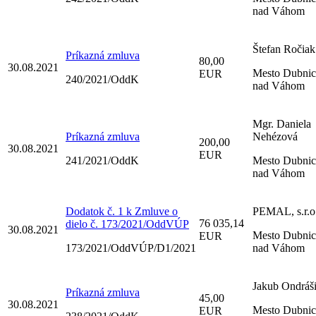
nad Váhom
Štefan Ročiak
Príkazná zmluva
80,00
30.08.2021
Mesto Dubnic
EUR
240/2021/OddK
nad Váhom
Mgr. Daniela
Príkazná zmluva
Nehézová
200,00
30.08.2021
EUR
241/2021/OddK
Mesto Dubnic
nad Váhom
Dodatok č. 1 k Zmluve o
PEMAL, s.r.o
76 035,14
dielo č. 173/2021/OddVÚP
30.08.2021
Mesto Dubnic
EUR
173/2021/OddVÚP/D1/2021
nad Váhom
Jakub Ondráš
Príkazná zmluva
45,00
30.08.2021
Mesto Dubnic
EUR