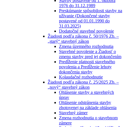
Stavby postavené od 1. októbra
1976 do 31.12.1989
Preskúmanie spôsobilosti stavby na
užívanie (Dokončené stavby
postavené od 01.01.1990 do
31.03.2025)
Dodatočné stavebné povolenie
Žiadosti podľa zákona č. 50/1976 Zb. –
„starý“ stavebný zákon
Zmena územného rozhodnutia
Stavebné povolenie a Žiadosť o
zmenu stavby pred jej dokončením
Predĺženie platnosti stavebného
povolenia a Predĺženie lehoty
dokončenia stavby
Kolaudačné rozhodnutie
Žiadosti podľa zákona č. 25/2025 Zb. –
„nový“ stavebný zákon
Ohlásenie stavby a stavebných
úprav
Ohlásenie odstránenia stavby
zhotovenej na základe ohlásenia
Stavebný zámer
Zmena rozhodnutia o stavebnom
zámere