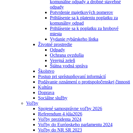
komunálne odpady a drobné stavebné
odpady
Potvrdenie majetkových pomerov
Prihlásenie sa k plateniu poplatku za
komunálny odpad
Prihlásenie sa k poplatku za hrobové
miesta
Vydanie rybárskeho lístka
Životné prostredie
Odpady
Ochrana ovzdušia
Verejná zeleň
Štátna vodná správa
Školstvo
Postup pri sprístupňovaní informácií
Podávanie oznámení o protispoločenskej činnosti
Kultúra
Doprava
Sociálne služby
Voľby
Spojené samosprávne voľby 2026
Referendum 4.júla2026
Voľby prezidenta 2024
Voľby do Európskeho parlamentu 2024
Voľby do NR SR 2023