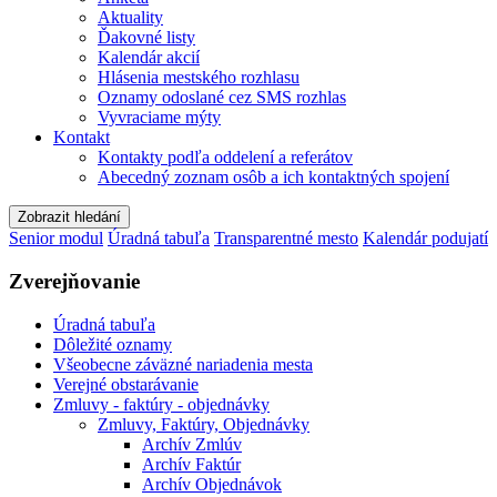
Aktuality
Ďakovné listy
Kalendár akcií
Hlásenia mestského rozhlasu
Oznamy odoslané cez SMS rozhlas
Vyvraciame mýty
Kontakt
Kontakty podľa oddelení a referátov
Abecedný zoznam osôb a ich kontaktných spojení
Zobrazit hledání
Senior modul
Úradná tabuľa
Transparentné mesto
Kalendár podujatí
Zverejňovanie
Úradná tabuľa
Dôležité oznamy
Všeobecne záväzné nariadenia mesta
Verejné obstarávanie
Zmluvy - faktúry - objednávky
Zmluvy, Faktúry, Objednávky
Archív Zmlúv
Archív Faktúr
Archív Objednávok