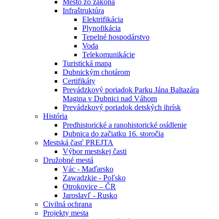
Mesto zo zákona
Infraštruktúra
Elektrifikácia
Plynofikácia
Tepelné hospodárstvo
Voda
Telekomunikácie
Turistická mapa
Dubnickým chotárom
Certifikáty
Prevádzkový poriadok Parku Jána Baltazára
Magina v Dubnici nad Váhom
Prevádzkový poriadok detských ihrísk
História
Predhistorické a ranohistorické osídlenie
Dubnica do začiatku 16. storočia
Mestská časť PREJTA
Výbor mestskej časti
Družobné mestá
Vác - Maďarsko
Zawadzkie - Poľsko
Otrokovice – ČR
Jaroslavľ - Rusko
Civilná ochrana
Projekty mesta