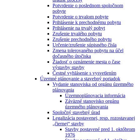
Potvrdenie o poslednom spoločnom
pobyte
Potvrdenie o trvalom pobyte
Prihlásenie k prechodnému pobytu
Prihlásenie na trvalý pobyt
Zrušenie trvalého pobytu
Zrušenie prechodného pobytu
Určenie/zrušenie súpisného čísla
Zmena tolerovaného pobytu na účel
dočasného útočiska
Žiadosť o oznámenie mesta o čase
výstavby stavby
Čestné vyhlásenie s vysvetlením
Územné plánovanie a stavebný poriadok
Vydanie stanoviska od orgánu územného
plánovania
Územnoplánovacia informácia
Záväzné stanovisko orgánu
územného plánovania
Spoločný stavebný úrad
Legalizácia postavenej, resp. rozostavanej
„čiernej“ stavby
Stavby postavené pred 1. októbrom
1976