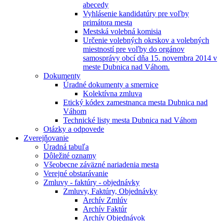
abecedy
Vyhlásenie kandidatúry pre voľby
primátora mesta
Mestská volebná komisia
Určenie volebných okrskov a volebných
miestností pre voľby do orgánov
samosprávy obcí dňa 15. novembra 2014 v
meste Dubnica nad Váhom.
Dokumenty
Úradné dokumenty a smernice
Kolektívna zmluva
Etický kódex zamestnanca mesta Dubnica nad
Váhom
Technické listy mesta Dubnica nad Váhom
Otázky a odpovede
Zverejňovanie
Úradná tabuľa
Dôležité oznamy
Všeobecne záväzné nariadenia mesta
Verejné obstarávanie
Zmluvy - faktúry - objednávky
Zmluvy, Faktúry, Objednávky
Archív Zmlúv
Archív Faktúr
Archív Objednávok