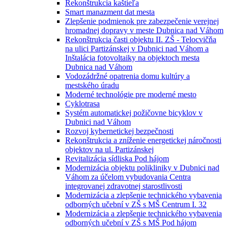
Rekonštrukcia kaštieľa
Smart manazment dat mesta
Zlepšenie podmienok pre zabezpečenie verejnej
hromadnej dopravy v meste Dubnica nad Váhom
Rekonštrukcia časti objektu II. ZŠ - Telocvičňa
na ulici Partizánskej v Dubnici nad Váhom a
Inštalácia fotovoltaiky na objektoch mesta
Dubnica nad Váhom
Vodozádržné opatrenia domu kultúry a
mestského úradu
Moderné technológie pre moderné mesto
Cyklotrasa
Systém automatickej požičovne bicyklov v
Dubnici nad Váhom
Rozvoj kybernetickej bezpečnosti
Rekonštrukcia a zníženie energetickej náročnosti
objektov na ul. Partizánskej
Revitalizácia sídliska Pod hájom
Modernizácia objektu polikliniky v Dubnici nad
Váhom za účelom vybudovania Centra
integrovanej zdravotnej starostlivosti
Modernizácia a zlepšenie technického vybavenia
odborných učební v ZŠ s MŠ Centrum I. 32
Modernizácia a zlepšenie technického vybavenia
odborných učební v ZŠ s MŠ Pod hájom