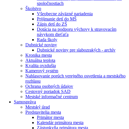
spoločnostiach
Školstvo
Všeobecne záväzné nariadenia
Prijímanie detí do MŠ
Zápis detí do ZŠ
Dotácia na podporu výchovy k stravovacím
návykom dieťaťa
Rada školy
Dubnické noviny
Dubnické noviny pre slabozrakých - archív
Kronika mesta
Aktuálna teplota
Kvalita ovzdušia
Kamerový systém
Nahlasovanie porúch verejného osvetlenia a mestského
rozhlasu
Ochrana osobných údajov
Cestovný poriadok SAD
Mestské informačné centrum
Samospráva
Mestský úrad
Predstavitelia mesta
Primátor mesta
Kalendár primátora mesta
Zástupkyňa primátora mesta