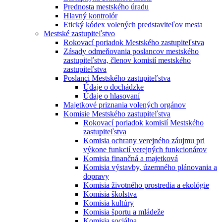
Prednosta mestského úradu
Hlavný kontrolór
Etický kódex volených predstaviteľov mesta
Mestské zastupiteľstvo
Rokovací poriadok Mestského zastupiteľstva
Zásady odmeňovania poslancov mestského
zastupiteľstva, členov komisií mestského
zastupiteľstva
Poslanci Mestského zastupiteľstva
Údaje o dochádzke
Údaje o hlasovaní
Majetkové priznania volených orgánov
Komisie Mestského zastupiteľstva
Rokovací poriadok komisií Mestského
zastupiteľstva
Komisia ochrany verejného záujmu pri
výkone funkcií verejných funkcionárov
Komisia finančná a majetková
Komisia výstavby, územného plánovania a
dopravy
Komisia životného prostredia a ekológie
Komisia školstva
Komisia kultúry
Komisia športu a mládeže
Komisia sociálna