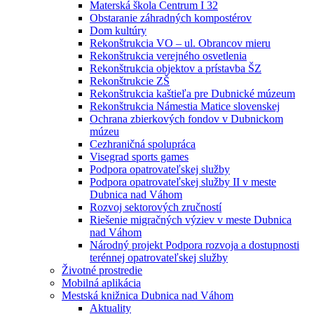
Materská škola Centrum I 32
Obstaranie záhradných kompostérov
Dom kultúry
Rekonštrukcia VO – ul. Obrancov mieru
Rekonštrukcia verejného osvetlenia
Rekonštrukcia objektov a prístavba ŠZ
Rekonštrukcie ZŠ
Rekonštrukcia kaštieľa pre Dubnické múzeum
Rekonštrukcia Námestia Matice slovenskej
Ochrana zbierkových fondov v Dubnickom
múzeu
Cezhraničná spolupráca
Visegrad sports games
Podpora opatrovateľskej služby
Podpora opatrovateľskej služby II v meste
Dubnica nad Váhom
Rozvoj sektorových zručností
Riešenie migračných výziev v meste Dubnica
nad Váhom
Národný projekt Podpora rozvoja a dostupnosti
terénnej opatrovateľskej služby
Životné prostredie
Mobilná aplikácia
Mestská knižnica Dubnica nad Váhom
Aktuality