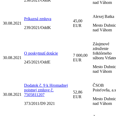
238/2021/OddK
nad Váhom
Alexej Batka
Príkazná zmluva
45,00
30.08.2021
Mesto Dubnic
EUR
239/2021/OddK
nad Váhom
Záujmové
združenie
O poskytnutí dotácie
folklórneho
7 000,00
30.08.2021
súboru Vršate
EUR
245/2021/OddE
Mesto Dubnic
nad Váhom
Dodatok č. 9 k Hromadnej
ČSOB
poistnej zmluve č.
Poist'ovňa, a.s
52,86
30.08.2021
7505811207
EUR
Mesto Dubnic
373/2011/D9 2021
nad Váhom