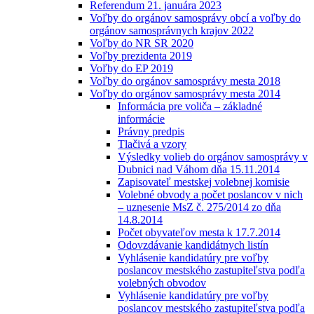
Referendum 21. januára 2023
Voľby do orgánov samosprávy obcí a voľby do
orgánov samosprávnych krajov 2022
Voľby do NR SR 2020
Voľby prezidenta 2019
Voľby do EP 2019
Voľby do orgánov samosprávy mesta 2018
Voľby do orgánov samosprávy mesta 2014
Informácia pre voliča – základné
informácie
Právny predpis
Tlačivá a vzory
Výsledky volieb do orgánov samosprávy v
Dubnici nad Váhom dňa 15.11.2014
Zapisovateľ mestskej volebnej komisie
Volebné obvody a počet poslancov v nich
– uznesenie MsZ č. 275/2014 zo dňa
14.8.2014
Počet obyvateľov mesta k 17.7.2014
Odovzdávanie kandidátnych listín
Vyhlásenie kandidatúry pre voľby
poslancov mestského zastupiteľstva podľa
volebných obvodov
Vyhlásenie kandidatúry pre voľby
poslancov mestského zastupiteľstva podľa