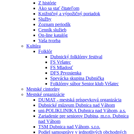
Z histórie
Ako sa stať čitateľom
Knižničný a výpožičný poriadok
Služby
Zoznam periodík
Cenník služieb
On-line katalóg
Vaša tvorba
Kultúra
Folklór
Dubnický folklórny festival
FS Vršatec
FS Mladosť
DFS Prvosienka
Spevácka skupina Dubnička
Folklórny súbor Senior klub Vršatec
Mestské cintoríny
Mestské organizácie
DUMAT - mestská príspevková organizácia
Dubnické múzeum Dubnica nad Váhom
uni-POLIKLINIKA Dubnica nad Váhom, a.s.
Zariadenie pre seniorov Dubina, m.r.o. Dubnica
nad Váhom
TSM Dubnica nad Váhom, s.r.o.
Podiel samosprávy v jednotlivých obchodných