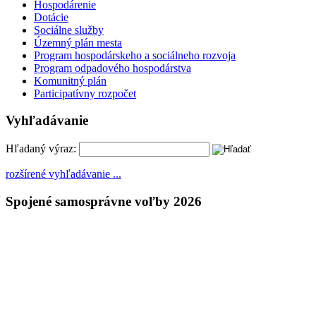
Hospodárenie
Dotácie
Sociálne služby
Územný plán mesta
Program hospodárskeho a sociálneho rozvoja
Program odpadového hospodárstva
Komunitný plán
Participatívny rozpočet
Vyhľadávanie
Hľadaný výraz:
rozšírené vyhľadávanie ...
Spojené samosprávne voľby 2026