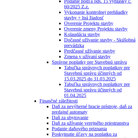
Podanie podľa ods. 15 vyhlášky č.
60/2025 Z.z.
Vykonanie kontrolnej prehliadky
stavby + Iná žiadosť
Overenie Projektu stavby
Overenie zmeny Projektu stavby
Kolaudácia stavby
Dočasné užívanie stavby - Skúšobná
prevádzka
Predčasné užívanie stavby
Zmena v užívaní stavby
Správne poplatky pre Stavebnú správu
Tabuľka správnych poplatkov pre
Stavebnú správu účinných od
15.03.2025 do 31.03.2025
Tabuľka správnych poplatkov pre
Stavebnú správu účinných od
01.04.2025
Finančné záležitosti
Daň za nevýherné hracie prístroje, daň za
predajné automaty
Daň za ubytovanie
Daň za užívanie verejného priestranstva
Podanie daňového priznania
Poskytnutie úľavy na poplatku za