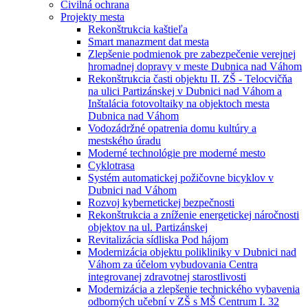
Civilná ochrana
Projekty mesta
Rekonštrukcia kaštieľa
Smart manazment dat mesta
Zlepšenie podmienok pre zabezpečenie verejnej
hromadnej dopravy v meste Dubnica nad Váhom
Rekonštrukcia časti objektu II. ZŠ - Telocvičňa
na ulici Partizánskej v Dubnici nad Váhom a
Inštalácia fotovoltaiky na objektoch mesta
Dubnica nad Váhom
Vodozádržné opatrenia domu kultúry a
mestského úradu
Moderné technológie pre moderné mesto
Cyklotrasa
Systém automatickej požičovne bicyklov v
Dubnici nad Váhom
Rozvoj kybernetickej bezpečnosti
Rekonštrukcia a zníženie energetickej náročnosti
objektov na ul. Partizánskej
Revitalizácia sídliska Pod hájom
Modernizácia objektu polikliniky v Dubnici nad
Váhom za účelom vybudovania Centra
integrovanej zdravotnej starostlivosti
Modernizácia a zlepšenie technického vybavenia
odborných učební v ZŠ s MŠ Centrum I. 32