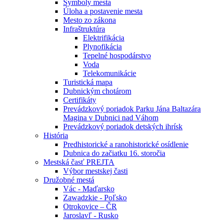
Symboly mesta
Úloha a postavenie mesta
Mesto zo zákona
Infraštruktúra
Elektrifikácia
Plynofikácia
Tepelné hospodárstvo
Voda
Telekomunikácie
Turistická mapa
Dubnickým chotárom
Certifikáty
Prevádzkový poriadok Parku Jána Baltazára
Magina v Dubnici nad Váhom
Prevádzkový poriadok detských ihrísk
História
Predhistorické a ranohistorické osídlenie
Dubnica do začiatku 16. storočia
Mestská časť PREJTA
Výbor mestskej časti
Družobné mestá
Vác - Maďarsko
Zawadzkie - Poľsko
Otrokovice – ČR
Jaroslavľ - Rusko