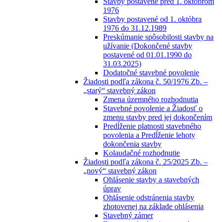
Stavby postavené pred 1. októbrom
1976
Stavby postavené od 1. októbra
1976 do 31.12.1989
Preskúmanie spôsobilosti stavby na
užívanie (Dokončené stavby
postavené od 01.01.1990 do
31.03.2025)
Dodatočné stavebné povolenie
Žiadosti podľa zákona č. 50/1976 Zb. –
„starý“ stavebný zákon
Zmena územného rozhodnutia
Stavebné povolenie a Žiadosť o
zmenu stavby pred jej dokončením
Predĺženie platnosti stavebného
povolenia a Predĺženie lehoty
dokončenia stavby
Kolaudačné rozhodnutie
Žiadosti podľa zákona č. 25/2025 Zb. –
„nový“ stavebný zákon
Ohlásenie stavby a stavebných
úprav
Ohlásenie odstránenia stavby
zhotovenej na základe ohlásenia
Stavebný zámer