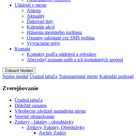
Udalosti v meste
Anketa
Aktuality
Ďakovné listy
Kalendár akcií
Hlásenia mestského rozhlasu
Oznamy odoslané cez SMS rozhlas
Vyvraciame mýty
Kontakt
Kontakty podľa oddelení a referátov
Abecedný zoznam osôb a ich kontaktných spojení
Zobrazit hledání
Senior modul
Úradná tabuľa
Transparentné mesto
Kalendár podujatí
Zverejňovanie
Úradná tabuľa
Dôležité oznamy
Všeobecne záväzné nariadenia mesta
Verejné obstarávanie
Zmluvy - faktúry - objednávky
Zmluvy, Faktúry, Objednávky
Archív Zmlúv