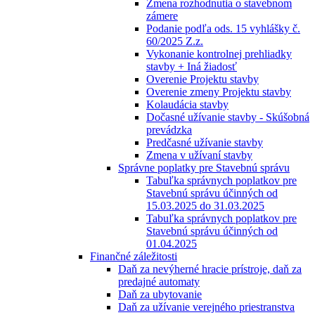
Zmena rozhodnutia o stavebnom
zámere
Podanie podľa ods. 15 vyhlášky č.
60/2025 Z.z.
Vykonanie kontrolnej prehliadky
stavby + Iná žiadosť
Overenie Projektu stavby
Overenie zmeny Projektu stavby
Kolaudácia stavby
Dočasné užívanie stavby - Skúšobná
prevádzka
Predčasné užívanie stavby
Zmena v užívaní stavby
Správne poplatky pre Stavebnú správu
Tabuľka správnych poplatkov pre
Stavebnú správu účinných od
15.03.2025 do 31.03.2025
Tabuľka správnych poplatkov pre
Stavebnú správu účinných od
01.04.2025
Finančné záležitosti
Daň za nevýherné hracie prístroje, daň za
predajné automaty
Daň za ubytovanie
Daň za užívanie verejného priestranstva