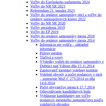
Voľby do Európskeho parlamentu 2024
Voľby do NR SR 2023
Referendum 21. januára 2023
Voľby do orgánov samosprávy obcí a voľby do
orgánov samosprávnych krajov 2022
Voľby do NR SR 2020
Voľby prezidenta 2019
Voľby do EP 2019
Voľby do orgánov samosprávy mesta 2018
Voľby do orgánov samosprávy mesta 2014
Informácia pre voliča – základné
informácie
Právny predpis
Tlačivá a vzory
Výsledky volieb do orgánov samosprávy v
Dubnici nad Váhom dňa 15.11.2014
Zapisovateľ mestskej volebnej komisie
Volebné obvody a počet poslancov v nich
– uznesenie MsZ č. 275/2014 zo dňa
14.8.2014
Počet obyvateľov mesta k 17.7.2014
Odovzdávanie kandidátnych listín
Vyhlásenie kandidatúry pre voľby
poslancov mestského zastupiteľstva podľa
volebných obvodov