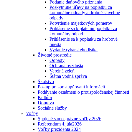
Podanie daňového priznania
Poskytnutie úľavy na poplatku za
komunálne odpady a drobné stavebné
odpady
Potvrdenie majetkových pomerov
Prihlásenie sa k plateniu poplatku za
komunálny odpad
Prihlásenie sa k poplatku za hrobové
miesta
Vydanie rybárskeho lístka
Životné prostredie
Odpady
Ochrana ovzdušia
Verejná zeleň
Štátna vodná správa
Školstvo
Postup pri sprístupňovaní informácií
Podávanie oznámení o protispoločenskej činnosti
Kultúra
Doprava
Sociálne služby
Voľby
Spojené samosprávne voľby 2026
Referendum 4.júla2026
Voľby prezidenta 2024