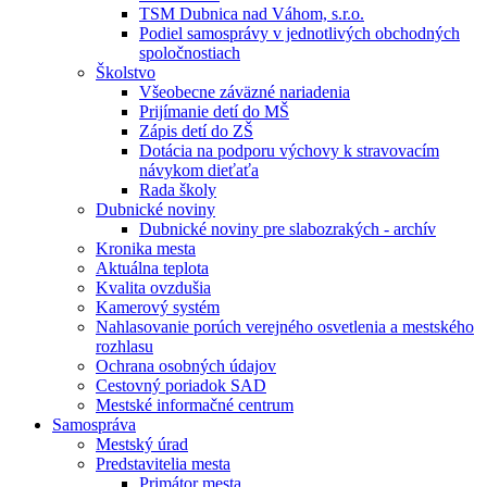
TSM Dubnica nad Váhom, s.r.o.
Podiel samosprávy v jednotlivých obchodných
spoločnostiach
Školstvo
Všeobecne záväzné nariadenia
Prijímanie detí do MŠ
Zápis detí do ZŠ
Dotácia na podporu výchovy k stravovacím
návykom dieťaťa
Rada školy
Dubnické noviny
Dubnické noviny pre slabozrakých - archív
Kronika mesta
Aktuálna teplota
Kvalita ovzdušia
Kamerový systém
Nahlasovanie porúch verejného osvetlenia a mestského
rozhlasu
Ochrana osobných údajov
Cestovný poriadok SAD
Mestské informačné centrum
Samospráva
Mestský úrad
Predstavitelia mesta
Primátor mesta