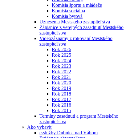
Komisia športu a mládeže
Komisia sociálna
Komisia bytová
Uznesenia Mestského zastupiteľstva
Zápisnice z verejných zasadnutí Mestského
zastupiteľstva
Videozáznamy z rokovaní Mestského
zastupiteľstva
Rok 2026
Rok 2025
Rok 2024
Rok 2023
Rok 2022
Rok 2021
Rok 2020
Rok 2019
Rok 2018
Rok 2017
Rok 2016
Rok 2015
Termíny zasadnutí a program Mestského
zastupiteľstva
Ako vybaviť
e-služby Dubnica nad Váhom