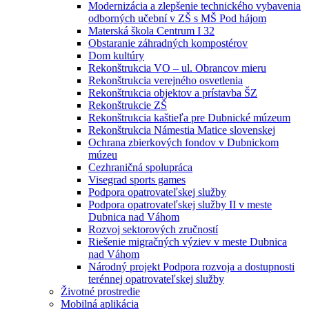
Modernizácia a zlepšenie technického vybavenia
odborných učební v ZŠ s MŠ Pod hájom
Materská škola Centrum I 32
Obstaranie záhradných kompostérov
Dom kultúry
Rekonštrukcia VO – ul. Obrancov mieru
Rekonštrukcia verejného osvetlenia
Rekonštrukcia objektov a prístavba ŠZ
Rekonštrukcie ZŠ
Rekonštrukcia kaštieľa pre Dubnické múzeum
Rekonštrukcia Námestia Matice slovenskej
Ochrana zbierkových fondov v Dubnickom
múzeu
Cezhraničná spolupráca
Visegrad sports games
Podpora opatrovateľskej služby
Podpora opatrovateľskej služby II v meste
Dubnica nad Váhom
Rozvoj sektorových zručností
Riešenie migračných výziev v meste Dubnica
nad Váhom
Národný projekt Podpora rozvoja a dostupnosti
terénnej opatrovateľskej služby
Životné prostredie
Mobilná aplikácia