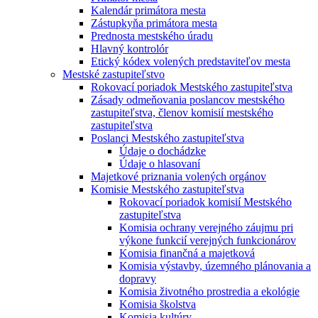
Kalendár primátora mesta
Zástupkyňa primátora mesta
Prednosta mestského úradu
Hlavný kontrolór
Etický kódex volených predstaviteľov mesta
Mestské zastupiteľstvo
Rokovací poriadok Mestského zastupiteľstva
Zásady odmeňovania poslancov mestského
zastupiteľstva, členov komisií mestského
zastupiteľstva
Poslanci Mestského zastupiteľstva
Údaje o dochádzke
Údaje o hlasovaní
Majetkové priznania volených orgánov
Komisie Mestského zastupiteľstva
Rokovací poriadok komisií Mestského
zastupiteľstva
Komisia ochrany verejného záujmu pri
výkone funkcií verejných funkcionárov
Komisia finančná a majetková
Komisia výstavby, územného plánovania a
dopravy
Komisia životného prostredia a ekológie
Komisia školstva
Komisia kultúry