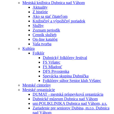
Mestská knižnica Dubnica nad Váhom
Aktuality
Z histórie
Ako sa stať čitateľom
Knižničný a výpožičný poriadok
Služby
Zoznam periodík
Cenník služieb
On-line katalóg
Vaša tvorba
Kultúra
Folklór
Dubnický folklórny festival
FS Vršatec
FS Mladosť
DFS Prvosienka
Spevácka skupina Dubnička
Folklórny súbor Senior klub Vršatec
Mestské cintoríny
Mestské organizácie
DUMAT - mestská príspevková organizácia
Dubnické múzeum Dubnica nad Váhom
uni-POLIKLINIKA Dubnica nad Váhom, a.s.
Zariadenie pre seniorov Dubina, m.r.o. Dubnica
nad Váhom