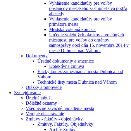
Vyhlásenie kandidatúry pre voľby
poslancov mestského zastupiteľstva podľa
abecedy
Vyhlásenie kandidatúry pre voľby
primátora mesta
Mestská volebná komisia
Určenie volebných okrskov a volebných
miestností pre voľby do orgánov
samosprávy obcí dňa 15. novembra 2014 v
meste Dubnica nad Váhom.
Dokumenty
Úradné dokumenty a smernice
Kolektívna zmluva
Etický kódex zamestnanca mesta Dubnica nad
Váhom
Technické listy mesta Dubnica nad Váhom
Otázky a odpovede
Zverejňovanie
Úradná tabuľa
Dôležité oznamy
Všeobecne záväzné nariadenia mesta
Verejné obstarávanie
Zmluvy - faktúry - objednávky
Zmluvy, Faktúry, Objednávky
Archív Zmlúv