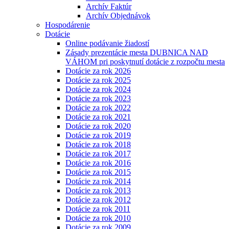
Archív Faktúr
Archív Objednávok
Hospodárenie
Dotácie
Online podávanie žiadostí
Zásady prezentácie mesta DUBNICA NAD
VÁHOM pri poskytnutí dotácie z rozpočtu mesta
Dotácie za rok 2026
Dotácie za rok 2025
Dotácie za rok 2024
Dotácie za rok 2023
Dotácie za rok 2022
Dotácie za rok 2021
Dotácie za rok 2020
Dotácie za rok 2019
Dotácie za rok 2018
Dotácie za rok 2017
Dotácie za rok 2016
Dotácie za rok 2015
Dotácie za rok 2014
Dotácie za rok 2013
Dotácie za rok 2012
Dotácie za rok 2011
Dotácie za rok 2010
Dotácie za rok 2009