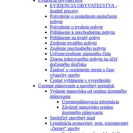
Evidencia obyvateľstva
EVIDENCIA OBYVATEĽSTVA -
úradné procesy
Potvrdenie o poslednom spoločnom
pobyte
Potvrdenie o trvalom pobyte
Prihlásenie k prechodnému pobytu
Prihlásenie na trvalý pobyt
Zrušenie trvalého pobytu
Zrušenie prechodného pobytu
Určenie/zrušenie súpisného čísla
Zmena tolerovaného pobytu na účel
dočasného útočiska
Žiadosť o oznámenie mesta o čase
výstavby stavby
Čestné vyhlásenie s vysvetlením
Územné plánovanie a stavebný poriadok
Vydanie stanoviska od orgánu územného
plánovania
Územnoplánovacia informácia
Záväzné stanovisko orgánu
územného plánovania
Spoločný stavebný úrad
Legalizácia postavenej, resp. rozostavanej
„čiernej“ stavby