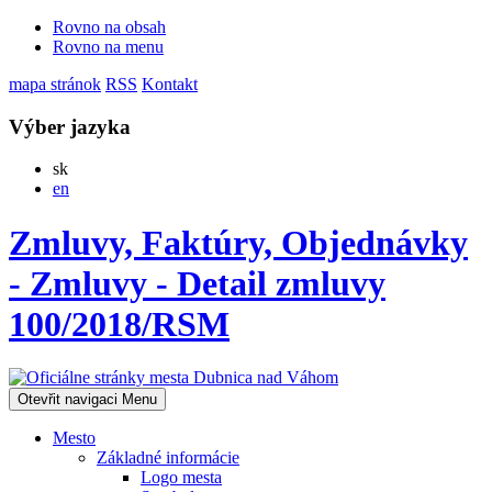
Rovno na obsah
Rovno na menu
mapa stránok
RSS
Kontakt
Výber jazyka
Slovensky
sk
English
en
Zmluvy, Faktúry, Objednávky
- Zmluvy - Detail zmluvy
100/2018/RSM
Otevřit navigaci
Menu
Mesto
Základné informácie
Logo mesta