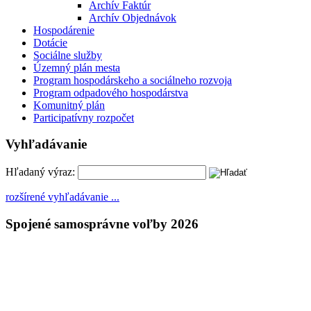
Archív Faktúr
Archív Objednávok
Hospodárenie
Dotácie
Sociálne služby
Územný plán mesta
Program hospodárskeho a sociálneho rozvoja
Program odpadového hospodárstva
Komunitný plán
Participatívny rozpočet
Vyhľadávanie
Hľadaný výraz:
rozšírené vyhľadávanie ...
Spojené samosprávne voľby 2026