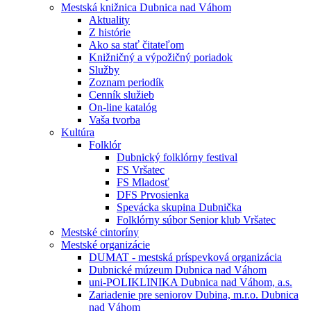
Mestská knižnica Dubnica nad Váhom
Aktuality
Z histórie
Ako sa stať čitateľom
Knižničný a výpožičný poriadok
Služby
Zoznam periodík
Cenník služieb
On-line katalóg
Vaša tvorba
Kultúra
Folklór
Dubnický folklórny festival
FS Vršatec
FS Mladosť
DFS Prvosienka
Spevácka skupina Dubnička
Folklórny súbor Senior klub Vršatec
Mestské cintoríny
Mestské organizácie
DUMAT - mestská príspevková organizácia
Dubnické múzeum Dubnica nad Váhom
uni-POLIKLINIKA Dubnica nad Váhom, a.s.
Zariadenie pre seniorov Dubina, m.r.o. Dubnica
nad Váhom