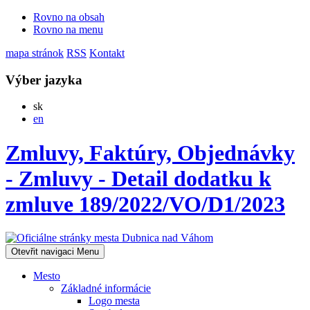
Rovno na obsah
Rovno na menu
mapa stránok
RSS
Kontakt
Výber jazyka
Slovensky
sk
English
en
Zmluvy, Faktúry, Objednávky
- Zmluvy - Detail dodatku k
zmluve 189/2022/VO/D1/2023
Otevřit navigaci
Menu
Mesto
Základné informácie
Logo mesta