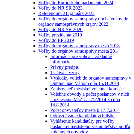
Voľby do Európskeho parlamentu 2024
Voľby do NR SR 2023
Referendum 21. januára 2023
Voľby do orgánov samosprávy obcí a voľby do
orgánov samosprávnych krajov 2022
Voľby do NR SR 2020
Voľby prezidenta 2019
Voľby do EP 2019
Voľby do orgánov samosprávy mesta 2018
Voľby do orgánov samosprávy mesta 2014
Informácia pre voliča – základné
informácie
Právny predpis
Tlačivá a vzory
Výsledky volieb do orgánov samosprávy v
Dubnici nad Váhom dňa 15.11.2014
Zapisovateľ mestskej volebnej komisie
Volebné obvody a počet poslancov v nich
– uznesenie MsZ č. 275/2014 zo dňa
14.8.2014
Počet obyvateľov mesta k 17.7.2014
Odovzdávanie kandidátnych listín
Vyhlásenie kandidatúry pre voľby
poslancov mestského zastupiteľstva podľa
volebných obvodov