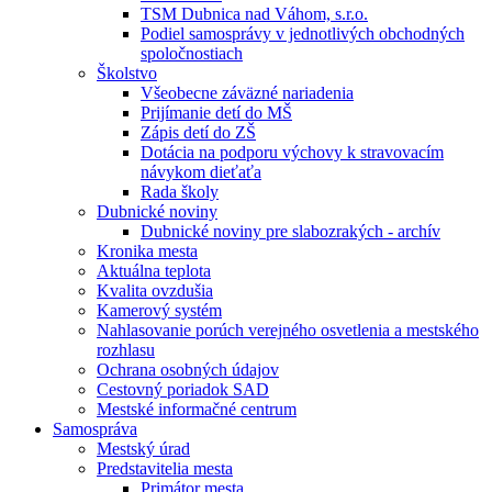
TSM Dubnica nad Váhom, s.r.o.
Podiel samosprávy v jednotlivých obchodných
spoločnostiach
Školstvo
Všeobecne záväzné nariadenia
Prijímanie detí do MŠ
Zápis detí do ZŠ
Dotácia na podporu výchovy k stravovacím
návykom dieťaťa
Rada školy
Dubnické noviny
Dubnické noviny pre slabozrakých - archív
Kronika mesta
Aktuálna teplota
Kvalita ovzdušia
Kamerový systém
Nahlasovanie porúch verejného osvetlenia a mestského
rozhlasu
Ochrana osobných údajov
Cestovný poriadok SAD
Mestské informačné centrum
Samospráva
Mestský úrad
Predstavitelia mesta
Primátor mesta