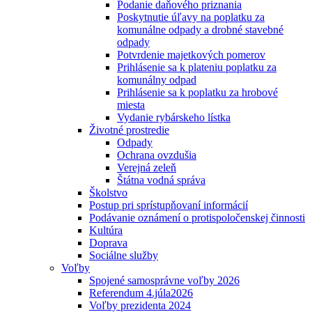
Podanie daňového priznania
Poskytnutie úľavy na poplatku za
komunálne odpady a drobné stavebné
odpady
Potvrdenie majetkových pomerov
Prihlásenie sa k plateniu poplatku za
komunálny odpad
Prihlásenie sa k poplatku za hrobové
miesta
Vydanie rybárskeho lístka
Životné prostredie
Odpady
Ochrana ovzdušia
Verejná zeleň
Štátna vodná správa
Školstvo
Postup pri sprístupňovaní informácií
Podávanie oznámení o protispoločenskej činnosti
Kultúra
Doprava
Sociálne služby
Voľby
Spojené samosprávne voľby 2026
Referendum 4.júla2026
Voľby prezidenta 2024