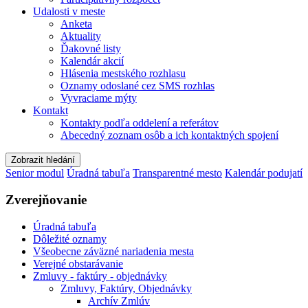
Udalosti v meste
Anketa
Aktuality
Ďakovné listy
Kalendár akcií
Hlásenia mestského rozhlasu
Oznamy odoslané cez SMS rozhlas
Vyvraciame mýty
Kontakt
Kontakty podľa oddelení a referátov
Abecedný zoznam osôb a ich kontaktných spojení
Zobrazit hledání
Senior modul
Úradná tabuľa
Transparentné mesto
Kalendár podujatí
Zverejňovanie
Úradná tabuľa
Dôležité oznamy
Všeobecne záväzné nariadenia mesta
Verejné obstarávanie
Zmluvy - faktúry - objednávky
Zmluvy, Faktúry, Objednávky
Archív Zmlúv