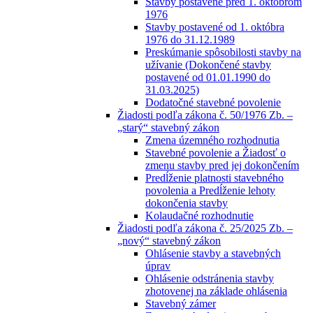
Stavby postavené pred 1. októbrom
1976
Stavby postavené od 1. októbra
1976 do 31.12.1989
Preskúmanie spôsobilosti stavby na
užívanie (Dokončené stavby
postavené od 01.01.1990 do
31.03.2025)
Dodatočné stavebné povolenie
Žiadosti podľa zákona č. 50/1976 Zb. –
„starý“ stavebný zákon
Zmena územného rozhodnutia
Stavebné povolenie a Žiadosť o
zmenu stavby pred jej dokončením
Predĺženie platnosti stavebného
povolenia a Predĺženie lehoty
dokončenia stavby
Kolaudačné rozhodnutie
Žiadosti podľa zákona č. 25/2025 Zb. –
„nový“ stavebný zákon
Ohlásenie stavby a stavebných
úprav
Ohlásenie odstránenia stavby
zhotovenej na základe ohlásenia
Stavebný zámer