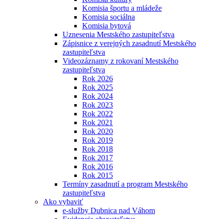
Komisia športu a mládeže
Komisia sociálna
Komisia bytová
Uznesenia Mestského zastupiteľstva
Zápisnice z verejných zasadnutí Mestského
zastupiteľstva
Videozáznamy z rokovaní Mestského
zastupiteľstva
Rok 2026
Rok 2025
Rok 2024
Rok 2023
Rok 2022
Rok 2021
Rok 2020
Rok 2019
Rok 2018
Rok 2017
Rok 2016
Rok 2015
Termíny zasadnutí a program Mestského
zastupiteľstva
Ako vybaviť
e-služby Dubnica nad Váhom