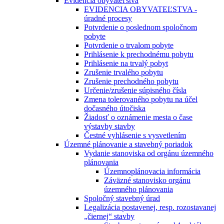
Evidencia obyvateľstva
EVIDENCIA OBYVATEĽSTVA -
úradné procesy
Potvrdenie o poslednom spoločnom
pobyte
Potvrdenie o trvalom pobyte
Prihlásenie k prechodnému pobytu
Prihlásenie na trvalý pobyt
Zrušenie trvalého pobytu
Zrušenie prechodného pobytu
Určenie/zrušenie súpisného čísla
Zmena tolerovaného pobytu na účel
dočasného útočiska
Žiadosť o oznámenie mesta o čase
výstavby stavby
Čestné vyhlásenie s vysvetlením
Územné plánovanie a stavebný poriadok
Vydanie stanoviska od orgánu územného
plánovania
Územnoplánovacia informácia
Záväzné stanovisko orgánu
územného plánovania
Spoločný stavebný úrad
Legalizácia postavenej, resp. rozostavanej
„čiernej“ stavby