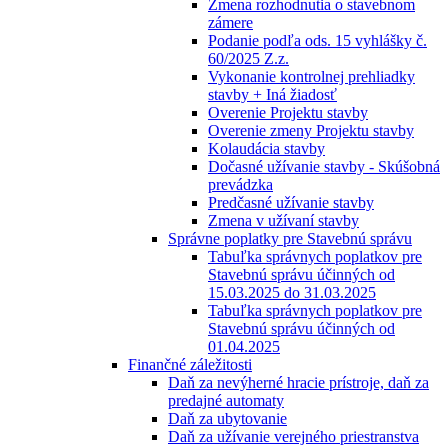
Zmena rozhodnutia o stavebnom
zámere
Podanie podľa ods. 15 vyhlášky č.
60/2025 Z.z.
Vykonanie kontrolnej prehliadky
stavby + Iná žiadosť
Overenie Projektu stavby
Overenie zmeny Projektu stavby
Kolaudácia stavby
Dočasné užívanie stavby - Skúšobná
prevádzka
Predčasné užívanie stavby
Zmena v užívaní stavby
Správne poplatky pre Stavebnú správu
Tabuľka správnych poplatkov pre
Stavebnú správu účinných od
15.03.2025 do 31.03.2025
Tabuľka správnych poplatkov pre
Stavebnú správu účinných od
01.04.2025
Finančné záležitosti
Daň za nevýherné hracie prístroje, daň za
predajné automaty
Daň za ubytovanie
Daň za užívanie verejného priestranstva