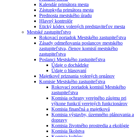
Kalendár primátora mesta
Zástupkyňa primátora mesta
Prednosta mestského úradu
Hlavný kontrolór
Etický kódex volených predstaviteľov mesta
Mestské zastupiteľstvo
Rokovací poriadok Mestského zastupiteľstva
Zásady odmeňovania poslancov mestského
zastupiteľstva, členov komisií mestského
zastupiteľstva
Poslanci Mestského zastupiteľstva
Údaje o dochádzke
Údaje o hlasovaní
Majetkové priznania volených orgánov
Komisie Mestského zastupiteľstva
Rokovací poriadok komisií Mestského
zastupiteľstva
Komisia ochrany verejného záujmu pri
výkone funkcií verejných funkcionárov
Komisia finančná a majetková
Komisia výstavby, územného plánovania a
dopravy
Komisia životného prostredia a ekológie
Komisia školstva
Komisia kultúry