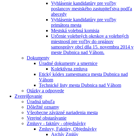
Vyhlásenie kandidatúry pre voľby
poslancov mestského zastupiteľstva podľa
abecedy
Vyhlásenie kandidatúry pre voľby
primátora mesta
Mestská volebná komisia
Určenie volebných okrskov a volebných
miestností pre voľby do orgánov
samosprávy obcí dňa 15. novembra 2014 v
meste Dubnica nad Váhom.
Dokumenty
Úradné dokumenty a smernice
Kolektívna zmluva
Etický kódex zamestnanca mesta Dubnica nad
Váhom
Technické listy mesta Dubnica nad Váhom
Otázky a odpovede
Zverejňovanie
Úradná tabuľa
Dôležité oznamy
Všeobecne záväzné nariadenia mesta
Verejné obstarávanie
Zmluvy - faktúry - objednávky
Zmluvy, Faktúry, Objednávky
Archív Zmlúv