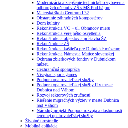
Modernizácia a zlepšenie technického vybavenia
odborných učební v ZŠ s MŠ Pod hájom
Materská škola Centrum I 32
Obstaranie záhradných kompostérov
Dom kultúry
Rekonštrukcia VO – ul. Obrancov mieru
Rekonštrukcia verejného osvetlenia
Rekonštrukcia objektov a prístavba ŠZ
Rekonštrukcie ZŠ
Rekonštrukcia kaštieľa pre Dubnické múzeum
Rekonštrukcia Námestia Matice slovenskej
Ochrana zbierkových fondov v Dubnickom
múzeu
Cezhraničná spolupráca
Visegrad sports games
Podpora opatrovateľskej služby
Podpora opatrovateľskej služby II v meste
Dubnica nad Váhom
Rozvoj sektorových zručností
Riešenie migračných výziev v meste Dubnica
nad Váhom
Národný projekt Podpora rozvoja a dostupnosti
terénnej opatrovateľskej služby
Životné prostredie
Mobilná aplikácia