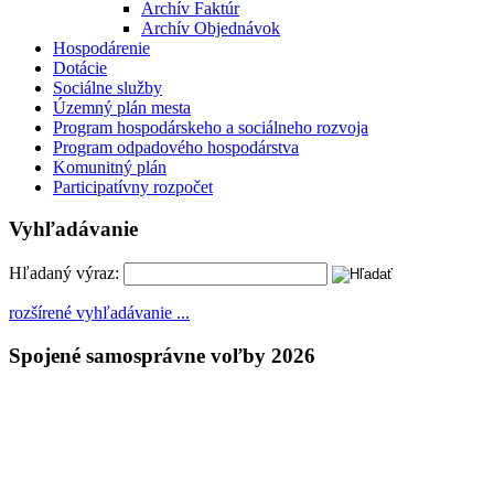
Archív Faktúr
Archív Objednávok
Hospodárenie
Dotácie
Sociálne služby
Územný plán mesta
Program hospodárskeho a sociálneho rozvoja
Program odpadového hospodárstva
Komunitný plán
Participatívny rozpočet
Vyhľadávanie
Hľadaný výraz:
rozšírené vyhľadávanie ...
Spojené samosprávne voľby 2026