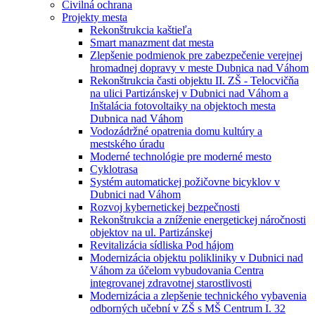
Civilná ochrana
Projekty mesta
Rekonštrukcia kaštieľa
Smart manazment dat mesta
Zlepšenie podmienok pre zabezpečenie verejnej
hromadnej dopravy v meste Dubnica nad Váhom
Rekonštrukcia časti objektu II. ZŠ - Telocvičňa
na ulici Partizánskej v Dubnici nad Váhom a
Inštalácia fotovoltaiky na objektoch mesta
Dubnica nad Váhom
Vodozádržné opatrenia domu kultúry a
mestského úradu
Moderné technológie pre moderné mesto
Cyklotrasa
Systém automatickej požičovne bicyklov v
Dubnici nad Váhom
Rozvoj kybernetickej bezpečnosti
Rekonštrukcia a zníženie energetickej náročnosti
objektov na ul. Partizánskej
Revitalizácia sídliska Pod hájom
Modernizácia objektu polikliniky v Dubnici nad
Váhom za účelom vybudovania Centra
integrovanej zdravotnej starostlivosti
Modernizácia a zlepšenie technického vybavenia
odborných učební v ZŠ s MŠ Centrum I. 32