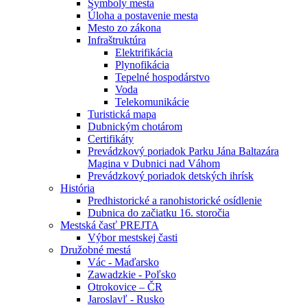
Symboly mesta
Úloha a postavenie mesta
Mesto zo zákona
Infraštruktúra
Elektrifikácia
Plynofikácia
Tepelné hospodárstvo
Voda
Telekomunikácie
Turistická mapa
Dubnickým chotárom
Certifikáty
Prevádzkový poriadok Parku Jána Baltazára
Magina v Dubnici nad Váhom
Prevádzkový poriadok detských ihrísk
História
Predhistorické a ranohistorické osídlenie
Dubnica do začiatku 16. storočia
Mestská časť PREJTA
Výbor mestskej časti
Družobné mestá
Vác - Maďarsko
Zawadzkie - Poľsko
Otrokovice – ČR
Jaroslavľ - Rusko