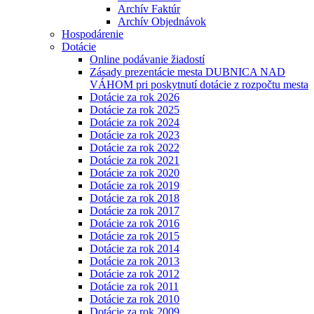
Archív Faktúr
Archív Objednávok
Hospodárenie
Dotácie
Online podávanie žiadostí
Zásady prezentácie mesta DUBNICA NAD
VÁHOM pri poskytnutí dotácie z rozpočtu mesta
Dotácie za rok 2026
Dotácie za rok 2025
Dotácie za rok 2024
Dotácie za rok 2023
Dotácie za rok 2022
Dotácie za rok 2021
Dotácie za rok 2020
Dotácie za rok 2019
Dotácie za rok 2018
Dotácie za rok 2017
Dotácie za rok 2016
Dotácie za rok 2015
Dotácie za rok 2014
Dotácie za rok 2013
Dotácie za rok 2012
Dotácie za rok 2011
Dotácie za rok 2010
Dotácie za rok 2009