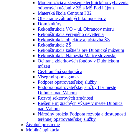
Modernizácia a zlepšenie technického vybavenia
odborných učební v ZŠ s MŠ Pod hájom
Materská škola Centrum I 32
Obstaranie záhradných kompostérov
Dom kultúry
Rekonštrukcia VO – ul. Obrancov mieru
Rekonštrukcia verejného osvetlenia
Rekonštrukcia objektov a prístavba ŠZ
Rekonštrukcie ZŠ
Rekonštrukcia kaštieľa pre Dubnické múzeum
Rekonštrukcia Námestia Matice slovenskej
Ochrana zbierkových fondov v Dubnickom
múzeu
Cezhraničná spolupráca
Visegrad sports games
Podpora opatrovateľskej služby
Podpora opatrovateľskej služby II v meste
Dubnica nad Váhom
Rozvoj sektorových zručností
Riešenie migračných výziev v meste Dubnica
nad Váhom
Národný projekt Podpora rozvoja a dostupnosti
terénnej opatrovateľskej služby
Životné prostredie
Mobilná aplikácia