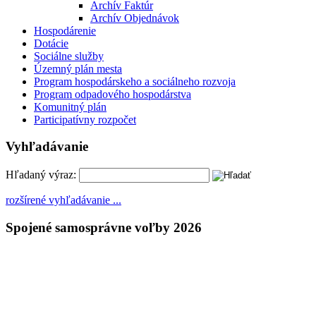
Archív Faktúr
Archív Objednávok
Hospodárenie
Dotácie
Sociálne služby
Územný plán mesta
Program hospodárskeho a sociálneho rozvoja
Program odpadového hospodárstva
Komunitný plán
Participatívny rozpočet
Vyhľadávanie
Hľadaný výraz:
rozšírené vyhľadávanie ...
Spojené samosprávne voľby 2026