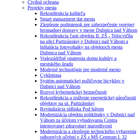
Civilná ochrana
Projekty mesta
Rekonštrukcia kaštieľa
Smart manazment dat mesta
Zlepšenie podmienok pre zabezpečenie verejnej
hromadnej dopravy v meste Dubnica nad Váhom
Rekonštrukcia časti objektu II. ZŠ - Telocvičňa
na ulici Partizánskej v Dubnici nad Váhom a
Inštalácia fotovoltaiky na objektoch mesta
Dubnica nad Váhom
Vodozádržné opatrenia domu kultúry a
mestského úradu
Moderné technológie pre moderné mesto
Cyklotrasa
Systém automatickej požičovne bicyklov v
Dubnici nad Váhom
Rozvoj kybernetickej bezpečnosti
Rekonštrukcia a zníženie energetickej náročnosti
objektov na ul. Partizánskej
Revitalizácia sídliska Pod hájom
Modernizácia objektu polikliniky v Dubnici nad
Váhom za účelom vybudovania Centra
integrovanej zdravotnej starostlivosti
Modernizácia a zlepšenie technického vybavenia
odborných učební v ZŠ s MŠ Centrum I. 32