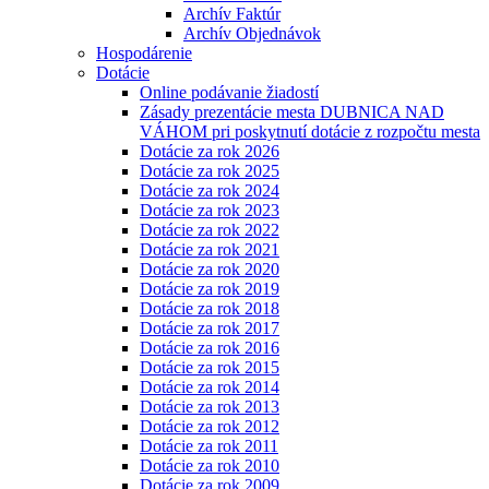
Archív Faktúr
Archív Objednávok
Hospodárenie
Dotácie
Online podávanie žiadostí
Zásady prezentácie mesta DUBNICA NAD
VÁHOM pri poskytnutí dotácie z rozpočtu mesta
Dotácie za rok 2026
Dotácie za rok 2025
Dotácie za rok 2024
Dotácie za rok 2023
Dotácie za rok 2022
Dotácie za rok 2021
Dotácie za rok 2020
Dotácie za rok 2019
Dotácie za rok 2018
Dotácie za rok 2017
Dotácie za rok 2016
Dotácie za rok 2015
Dotácie za rok 2014
Dotácie za rok 2013
Dotácie za rok 2012
Dotácie za rok 2011
Dotácie za rok 2010
Dotácie za rok 2009