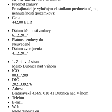
Predmet zmluvy
Prenajímateľ je výlučným vlastníkom predmetu nájmu,
nehnuteľností (pozemkov):
Cena
442,00 EUR
Dátum účinnosti zmluvy
6.12.2017
Platnosť zmluvy do
Neuvedené
Dátum zverejnenia
4.12.2017
1. Zmluvná strana
Mesto Dubnica nad Váhom
IČO
00317209
DIČ
2021339276
Adresa
Bratislavská 434/9, 018 41 Dubnica nad Váhom
Telefón
E-mail
Web
www.dubnica.eu