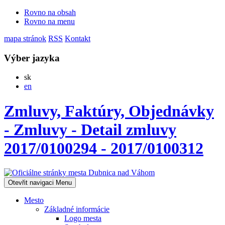
Rovno na obsah
Rovno na menu
mapa stránok
RSS
Kontakt
Výber jazyka
Slovensky
sk
English
en
Zmluvy, Faktúry, Objednávky
- Zmluvy - Detail zmluvy
2017/0100294 - 2017/0100312
Otevřit navigaci
Menu
Mesto
Základné informácie
Logo mesta