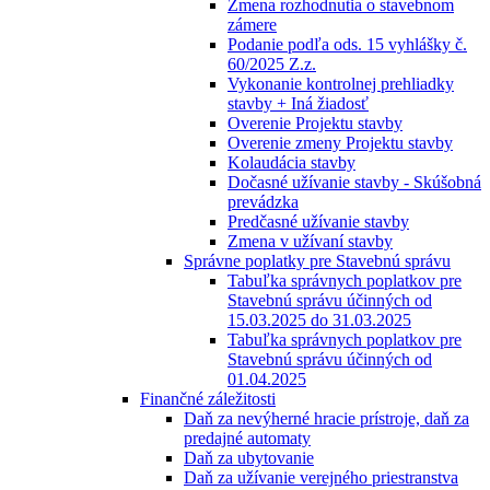
Zmena rozhodnutia o stavebnom
zámere
Podanie podľa ods. 15 vyhlášky č.
60/2025 Z.z.
Vykonanie kontrolnej prehliadky
stavby + Iná žiadosť
Overenie Projektu stavby
Overenie zmeny Projektu stavby
Kolaudácia stavby
Dočasné užívanie stavby - Skúšobná
prevádzka
Predčasné užívanie stavby
Zmena v užívaní stavby
Správne poplatky pre Stavebnú správu
Tabuľka správnych poplatkov pre
Stavebnú správu účinných od
15.03.2025 do 31.03.2025
Tabuľka správnych poplatkov pre
Stavebnú správu účinných od
01.04.2025
Finančné záležitosti
Daň za nevýherné hracie prístroje, daň za
predajné automaty
Daň za ubytovanie
Daň za užívanie verejného priestranstva