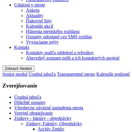
Udalosti v meste
Anketa
Aktuality
Ďakovné listy
Kalendár akcií
Hlásenia mestského rozhlasu
Oznamy odoslané cez SMS rozhlas
Vyvraciame mýty
Kontakt
Kontakty podľa oddelení a referátov
Abecedný zoznam osôb a ich kontaktných spojení
Zobrazit hledání
Senior modul
Úradná tabuľa
Transparentné mesto
Kalendár podujatí
Zverejňovanie
Úradná tabuľa
Dôležité oznamy
Všeobecne záväzné nariadenia mesta
Verejné obstarávanie
Zmluvy - faktúry - objednávky
Zmluvy, Faktúry, Objednávky
Archív Zmlúv