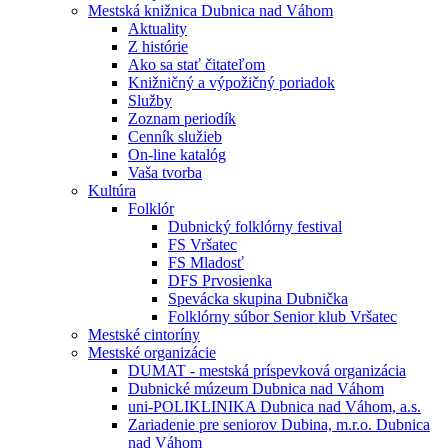
Mestská knižnica Dubnica nad Váhom
Aktuality
Z histórie
Ako sa stať čitateľom
Knižničný a výpožičný poriadok
Služby
Zoznam periodík
Cenník služieb
On-line katalóg
Vaša tvorba
Kultúra
Folklór
Dubnický folklórny festival
FS Vršatec
FS Mladosť
DFS Prvosienka
Spevácka skupina Dubnička
Folklórny súbor Senior klub Vršatec
Mestské cintoríny
Mestské organizácie
DUMAT - mestská príspevková organizácia
Dubnické múzeum Dubnica nad Váhom
uni-POLIKLINIKA Dubnica nad Váhom, a.s.
Zariadenie pre seniorov Dubina, m.r.o. Dubnica
nad Váhom