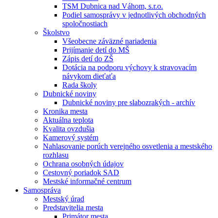
TSM Dubnica nad Váhom, s.r.o.
Podiel samosprávy v jednotlivých obchodných
spoločnostiach
Školstvo
Všeobecne záväzné nariadenia
Prijímanie detí do MŠ
Zápis detí do ZŠ
Dotácia na podporu výchovy k stravovacím
návykom dieťaťa
Rada školy
Dubnické noviny
Dubnické noviny pre slabozrakých - archív
Kronika mesta
Aktuálna teplota
Kvalita ovzdušia
Kamerový systém
Nahlasovanie porúch verejného osvetlenia a mestského
rozhlasu
Ochrana osobných údajov
Cestovný poriadok SAD
Mestské informačné centrum
Samospráva
Mestský úrad
Predstavitelia mesta
Primátor mesta