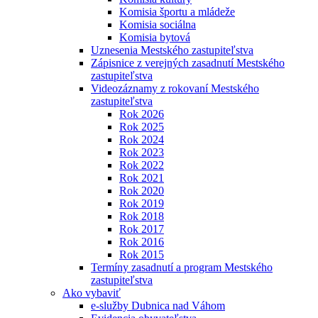
Komisia športu a mládeže
Komisia sociálna
Komisia bytová
Uznesenia Mestského zastupiteľstva
Zápisnice z verejných zasadnutí Mestského
zastupiteľstva
Videozáznamy z rokovaní Mestského
zastupiteľstva
Rok 2026
Rok 2025
Rok 2024
Rok 2023
Rok 2022
Rok 2021
Rok 2020
Rok 2019
Rok 2018
Rok 2017
Rok 2016
Rok 2015
Termíny zasadnutí a program Mestského
zastupiteľstva
Ako vybaviť
e-služby Dubnica nad Váhom