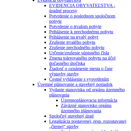
Evidencia obyvateľstva
EVIDENCIA OBYVATEĽSTVA -
úradné procesy
Potvrdenie o poslednom spoločnom
pobyte
Potvrdenie o trvalom pobyte
Prihlásenie k prechodnému pobytu
Prihlásenie na trvalý pobyt
Zrušenie trvalého pobytu
Zrušenie prechodného pobytu
Určenie/zrušenie súpisného čísla
Zmena tolerovaného pobytu na účel
dočasného útočiska
Žiadosť o oznámenie mesta o čase
výstavby stavby
Čestné vyhlásenie s vysvetlením
Územné plánovanie a stavebný poriadok
Vydanie stanoviska od orgánu územného
plánovania
Územnoplánovacia informácia
Záväzné stanovisko orgánu
územného plánovania
Spoločný stavebný úrad
Legalizácia postavenej, resp. rozostavanej
„čiernej“ stavby