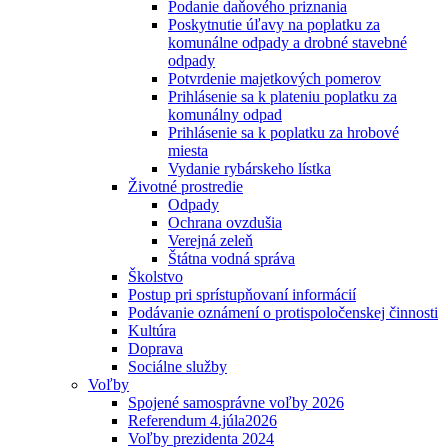
Podanie daňového priznania
Poskytnutie úľavy na poplatku za
komunálne odpady a drobné stavebné
odpady
Potvrdenie majetkových pomerov
Prihlásenie sa k plateniu poplatku za
komunálny odpad
Prihlásenie sa k poplatku za hrobové
miesta
Vydanie rybárskeho lístka
Životné prostredie
Odpady
Ochrana ovzdušia
Verejná zeleň
Štátna vodná správa
Školstvo
Postup pri sprístupňovaní informácií
Podávanie oznámení o protispoločenskej činnosti
Kultúra
Doprava
Sociálne služby
Voľby
Spojené samosprávne voľby 2026
Referendum 4.júla2026
Voľby prezidenta 2024