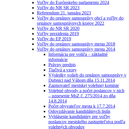
Voľby do Európskeho parlamentu 2024
Voľby do NR SR 2023
Referendum 21. januára 2023
Voľby do orgánov samosprávy obcí a voľby do
orgánov samosprávnych krajov 2022
Voľby do NR SR 2020
Voľby prezidenta 2019
Voľby do EP 2019
Voľby do orgánov samosprávy mesta 2018
Voľby do orgánov samosprávy mesta 2014
Informácia pre voliča – základné
informácie
Právny predpis
Tlačivá a vzory
Výsledky volieb do orgánov samosprávy v
Dubnici nad Váhom dňa 15.11.2014
Zapisovateľ mestskej volebnej komisie
Volebné obvody a počet poslancov v nich
– uznesenie MsZ č. 275/2014 zo dňa
14.8.2014
Počet obyvateľov mesta k 17.7.2014
Odovzdávanie kandidátnych listín
Vyhlásenie kandidatúry pre voľby
poslancov mestského zastupiteľstva podľa
volebných obvodov