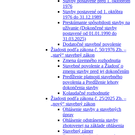
Stavby postavené pred 1. októbrom
1976
Stavby postavené od 1. októbra
1976 do 31.12.1989
Preskúmanie spôsobilosti stavby na
užívanie (Dokončené stavby
postavené od 01.01.1990 do
31.03.2025)
Dodatočné stavebné povolenie
Žiadosti podľa zákona č. 50/1976 Zb. –
„starý“ stavebný zákon
Zmena územného rozhodnutia
Stavebné povolenie a Žiadosť o
zmenu stavby pred jej dokončením
Predĺženie platnosti stavebného
povolenia a Predĺženie lehoty
dokončenia stavby
Kolaudačné rozhodnutie
Žiadosti podľa zákona č. 25/2025 Zb. –
„nový“ stavebný zákon
Ohlásenie stavby a stavebných
úprav
Ohlásenie odstránenia stavby
zhotovenej na základe ohlásenia
Stavebný zámer