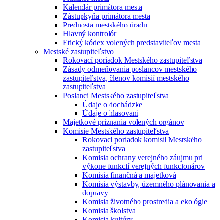
Kalendár primátora mesta
Zástupkyňa primátora mesta
Prednosta mestského úradu
Hlavný kontrolór
Etický kódex volených predstaviteľov mesta
Mestské zastupiteľstvo
Rokovací poriadok Mestského zastupiteľstva
Zásady odmeňovania poslancov mestského
zastupiteľstva, členov komisií mestského
zastupiteľstva
Poslanci Mestského zastupiteľstva
Údaje o dochádzke
Údaje o hlasovaní
Majetkové priznania volených orgánov
Komisie Mestského zastupiteľstva
Rokovací poriadok komisií Mestského
zastupiteľstva
Komisia ochrany verejného záujmu pri
výkone funkcií verejných funkcionárov
Komisia finančná a majetková
Komisia výstavby, územného plánovania a
dopravy
Komisia životného prostredia a ekológie
Komisia školstva
Komisia kultúry