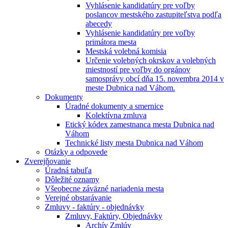
Vyhlásenie kandidatúry pre voľby
poslancov mestského zastupiteľstva podľa
abecedy
Vyhlásenie kandidatúry pre voľby
primátora mesta
Mestská volebná komisia
Určenie volebných okrskov a volebných
miestností pre voľby do orgánov
samosprávy obcí dňa 15. novembra 2014 v
meste Dubnica nad Váhom.
Dokumenty
Úradné dokumenty a smernice
Kolektívna zmluva
Etický kódex zamestnanca mesta Dubnica nad
Váhom
Technické listy mesta Dubnica nad Váhom
Otázky a odpovede
Zverejňovanie
Úradná tabuľa
Dôležité oznamy
Všeobecne záväzné nariadenia mesta
Verejné obstarávanie
Zmluvy - faktúry - objednávky
Zmluvy, Faktúry, Objednávky
Archív Zmlúv