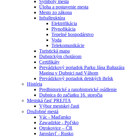
Symboly mesta
Úloha a postavenie mesta
Mesto zo zákona
Infraštruktúra
Elektrifikácia
Plynofikácia
Tepelné hospodárstvo
Voda
Telekomunikácie
Turistická mapa
Dubnickým chotárom
Certifikáty
Prevádzkový poriadok Parku Jána Baltazára
Magina v Dubnici nad Váhom
Prevádzkový poriadok detských ihrísk
História
Predhistorické a ranohistorické osídlenie
Dubnica do začiatku 16. storočia
Mestská časť PREJTA
Výbor mestskej časti
Družobné mestá
Vác - Maďarsko
Zawadzkie - Poľsko
Otrokovice – ČR
Jaroslavľ - Rusko