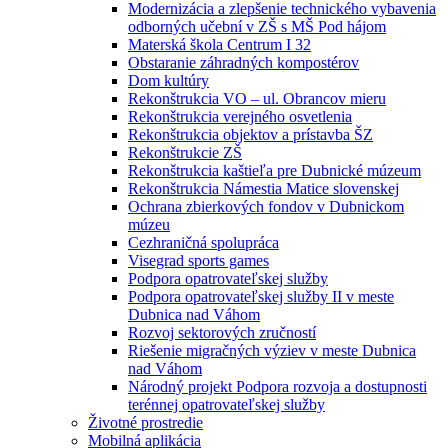
Modernizácia a zlepšenie technického vybavenia
odborných učební v ZŠ s MŠ Pod hájom
Materská škola Centrum I 32
Obstaranie záhradných kompostérov
Dom kultúry
Rekonštrukcia VO – ul. Obrancov mieru
Rekonštrukcia verejného osvetlenia
Rekonštrukcia objektov a prístavba ŠZ
Rekonštrukcie ZŠ
Rekonštrukcia kaštieľa pre Dubnické múzeum
Rekonštrukcia Námestia Matice slovenskej
Ochrana zbierkových fondov v Dubnickom
múzeu
Cezhraničná spolupráca
Visegrad sports games
Podpora opatrovateľskej služby
Podpora opatrovateľskej služby II v meste
Dubnica nad Váhom
Rozvoj sektorových zručností
Riešenie migračných výziev v meste Dubnica
nad Váhom
Národný projekt Podpora rozvoja a dostupnosti
terénnej opatrovateľskej služby
Životné prostredie
Mobilná aplikácia