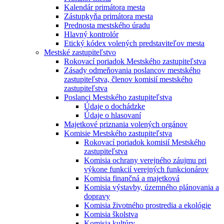
Kalendár primátora mesta
Zástupkyňa primátora mesta
Prednosta mestského úradu
Hlavný kontrolór
Etický kódex volených predstaviteľov mesta
Mestské zastupiteľstvo
Rokovací poriadok Mestského zastupiteľstva
Zásady odmeňovania poslancov mestského
zastupiteľstva, členov komisií mestského
zastupiteľstva
Poslanci Mestského zastupiteľstva
Údaje o dochádzke
Údaje o hlasovaní
Majetkové priznania volených orgánov
Komisie Mestského zastupiteľstva
Rokovací poriadok komisií Mestského
zastupiteľstva
Komisia ochrany verejného záujmu pri
výkone funkcií verejných funkcionárov
Komisia finančná a majetková
Komisia výstavby, územného plánovania a
dopravy
Komisia životného prostredia a ekológie
Komisia školstva
Komisia kultúry