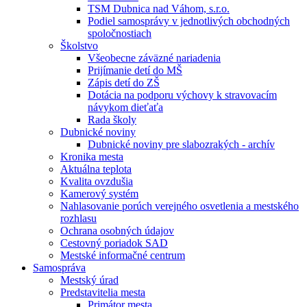
TSM Dubnica nad Váhom, s.r.o.
Podiel samosprávy v jednotlivých obchodných
spoločnostiach
Školstvo
Všeobecne záväzné nariadenia
Prijímanie detí do MŠ
Zápis detí do ZŠ
Dotácia na podporu výchovy k stravovacím
návykom dieťaťa
Rada školy
Dubnické noviny
Dubnické noviny pre slabozrakých - archív
Kronika mesta
Aktuálna teplota
Kvalita ovzdušia
Kamerový systém
Nahlasovanie porúch verejného osvetlenia a mestského
rozhlasu
Ochrana osobných údajov
Cestovný poriadok SAD
Mestské informačné centrum
Samospráva
Mestský úrad
Predstavitelia mesta
Primátor mesta