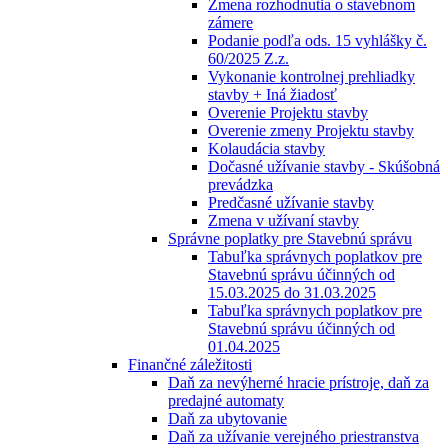
Zmena rozhodnutia o stavebnom
zámere
Podanie podľa ods. 15 vyhlášky č.
60/2025 Z.z.
Vykonanie kontrolnej prehliadky
stavby + Iná žiadosť
Overenie Projektu stavby
Overenie zmeny Projektu stavby
Kolaudácia stavby
Dočasné užívanie stavby - Skúšobná
prevádzka
Predčasné užívanie stavby
Zmena v užívaní stavby
Správne poplatky pre Stavebnú správu
Tabuľka správnych poplatkov pre
Stavebnú správu účinných od
15.03.2025 do 31.03.2025
Tabuľka správnych poplatkov pre
Stavebnú správu účinných od
01.04.2025
Finančné záležitosti
Daň za nevýherné hracie prístroje, daň za
predajné automaty
Daň za ubytovanie
Daň za užívanie verejného priestranstva