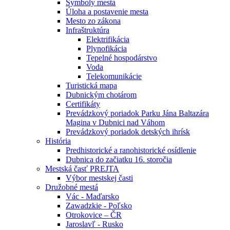
Symboly mesta
Úloha a postavenie mesta
Mesto zo zákona
Infraštruktúra
Elektrifikácia
Plynofikácia
Tepelné hospodárstvo
Voda
Telekomunikácie
Turistická mapa
Dubnickým chotárom
Certifikáty
Prevádzkový poriadok Parku Jána Baltazára
Magina v Dubnici nad Váhom
Prevádzkový poriadok detských ihrísk
História
Predhistorické a ranohistorické osídlenie
Dubnica do začiatku 16. storočia
Mestská časť PREJTA
Výbor mestskej časti
Družobné mestá
Vác - Maďarsko
Zawadzkie - Poľsko
Otrokovice – ČR
Jaroslavľ - Rusko