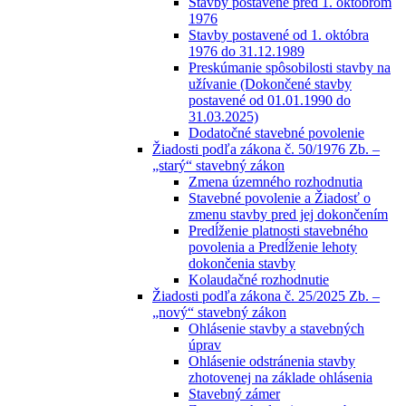
Stavby postavené pred 1. októbrom
1976
Stavby postavené od 1. októbra
1976 do 31.12.1989
Preskúmanie spôsobilosti stavby na
užívanie (Dokončené stavby
postavené od 01.01.1990 do
31.03.2025)
Dodatočné stavebné povolenie
Žiadosti podľa zákona č. 50/1976 Zb. –
„starý“ stavebný zákon
Zmena územného rozhodnutia
Stavebné povolenie a Žiadosť o
zmenu stavby pred jej dokončením
Predĺženie platnosti stavebného
povolenia a Predĺženie lehoty
dokončenia stavby
Kolaudačné rozhodnutie
Žiadosti podľa zákona č. 25/2025 Zb. –
„nový“ stavebný zákon
Ohlásenie stavby a stavebných
úprav
Ohlásenie odstránenia stavby
zhotovenej na základe ohlásenia
Stavebný zámer