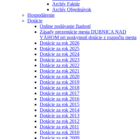
Archív Faktúr
Archív Objednávok
Hospodárenie
Dotácie
Online podávanie žiadostí
Zásady prezentácie mesta DUBNICA NAD
VÁHOM pri poskytnutí dotácie z rozpočtu mesta
Dotácie za rok 2026
Dotácie za rok 2025
Dotácie za rok 2024
Dotácie za rok 2023
Dotácie za rok 2022
Dotácie za rok 2021
Dotácie za rok 2020
Dotácie za rok 2019
Dotácie za rok 2018
Dotácie za rok 2017
Dotácie za rok 2016
Dotácie za rok 2015
Dotácie za rok 2014
Dotácie za rok 2013
Dotácie za rok 2012
Dotácie za rok 2011
Dotácie za rok 2010
Dotácie za rok 2009