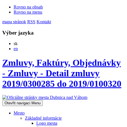
Rovno na obsah
Rovno na menu
mapa stránok
RSS
Kontakt
Výber jazyka
Slovensky
sk
English
en
Zmluvy, Faktúry, Objednávky
- Zmluvy - Detail zmluvy
2019/0300285 do 2019/0100320
Otevřit navigaci
Menu
Mesto
Základné informácie
Logo mesta