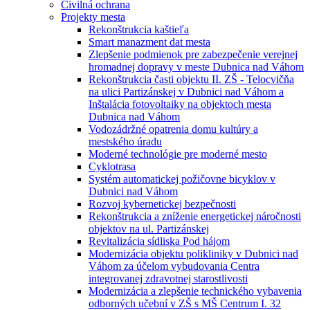
Civilná ochrana
Projekty mesta
Rekonštrukcia kaštieľa
Smart manazment dat mesta
Zlepšenie podmienok pre zabezpečenie verejnej
hromadnej dopravy v meste Dubnica nad Váhom
Rekonštrukcia časti objektu II. ZŠ - Telocvičňa
na ulici Partizánskej v Dubnici nad Váhom a
Inštalácia fotovoltaiky na objektoch mesta
Dubnica nad Váhom
Vodozádržné opatrenia domu kultúry a
mestského úradu
Moderné technológie pre moderné mesto
Cyklotrasa
Systém automatickej požičovne bicyklov v
Dubnici nad Váhom
Rozvoj kybernetickej bezpečnosti
Rekonštrukcia a zníženie energetickej náročnosti
objektov na ul. Partizánskej
Revitalizácia sídliska Pod hájom
Modernizácia objektu polikliniky v Dubnici nad
Váhom za účelom vybudovania Centra
integrovanej zdravotnej starostlivosti
Modernizácia a zlepšenie technického vybavenia
odborných učební v ZŠ s MŠ Centrum I. 32