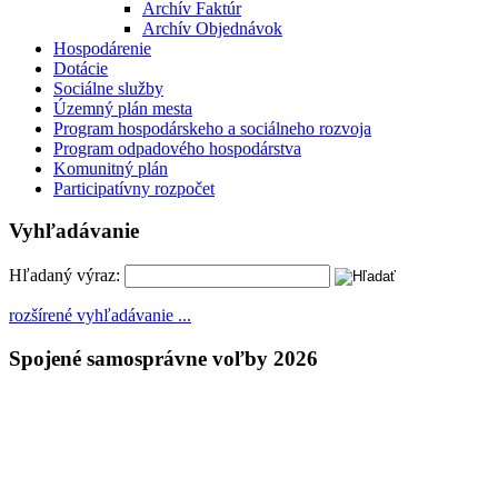
Archív Faktúr
Archív Objednávok
Hospodárenie
Dotácie
Sociálne služby
Územný plán mesta
Program hospodárskeho a sociálneho rozvoja
Program odpadového hospodárstva
Komunitný plán
Participatívny rozpočet
Vyhľadávanie
Hľadaný výraz:
rozšírené vyhľadávanie ...
Spojené samosprávne voľby 2026