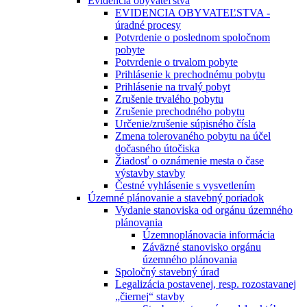
Evidencia obyvateľstva
EVIDENCIA OBYVATEĽSTVA -
úradné procesy
Potvrdenie o poslednom spoločnom
pobyte
Potvrdenie o trvalom pobyte
Prihlásenie k prechodnému pobytu
Prihlásenie na trvalý pobyt
Zrušenie trvalého pobytu
Zrušenie prechodného pobytu
Určenie/zrušenie súpisného čísla
Zmena tolerovaného pobytu na účel
dočasného útočiska
Žiadosť o oznámenie mesta o čase
výstavby stavby
Čestné vyhlásenie s vysvetlením
Územné plánovanie a stavebný poriadok
Vydanie stanoviska od orgánu územného
plánovania
Územnoplánovacia informácia
Záväzné stanovisko orgánu
územného plánovania
Spoločný stavebný úrad
Legalizácia postavenej, resp. rozostavanej
„čiernej“ stavby