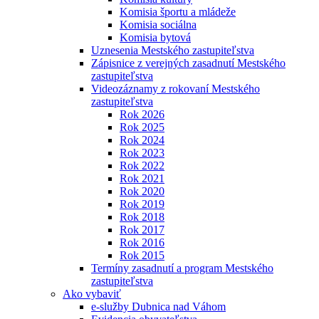
Komisia športu a mládeže
Komisia sociálna
Komisia bytová
Uznesenia Mestského zastupiteľstva
Zápisnice z verejných zasadnutí Mestského
zastupiteľstva
Videozáznamy z rokovaní Mestského
zastupiteľstva
Rok 2026
Rok 2025
Rok 2024
Rok 2023
Rok 2022
Rok 2021
Rok 2020
Rok 2019
Rok 2018
Rok 2017
Rok 2016
Rok 2015
Termíny zasadnutí a program Mestského
zastupiteľstva
Ako vybaviť
e-služby Dubnica nad Váhom