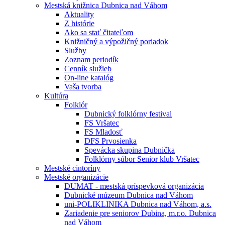
Mestská knižnica Dubnica nad Váhom
Aktuality
Z histórie
Ako sa stať čitateľom
Knižničný a výpožičný poriadok
Služby
Zoznam periodík
Cenník služieb
On-line katalóg
Vaša tvorba
Kultúra
Folklór
Dubnický folklórny festival
FS Vršatec
FS Mladosť
DFS Prvosienka
Spevácka skupina Dubnička
Folklórny súbor Senior klub Vršatec
Mestské cintoríny
Mestské organizácie
DUMAT - mestská príspevková organizácia
Dubnické múzeum Dubnica nad Váhom
uni-POLIKLINIKA Dubnica nad Váhom, a.s.
Zariadenie pre seniorov Dubina, m.r.o. Dubnica
nad Váhom