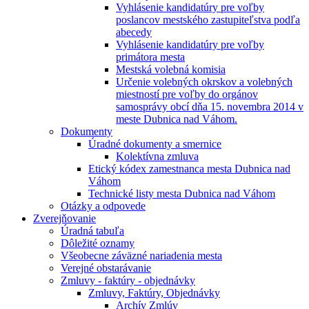
Vyhlásenie kandidatúry pre voľby
poslancov mestského zastupiteľstva podľa
abecedy
Vyhlásenie kandidatúry pre voľby
primátora mesta
Mestská volebná komisia
Určenie volebných okrskov a volebných
miestností pre voľby do orgánov
samosprávy obcí dňa 15. novembra 2014 v
meste Dubnica nad Váhom.
Dokumenty
Úradné dokumenty a smernice
Kolektívna zmluva
Etický kódex zamestnanca mesta Dubnica nad
Váhom
Technické listy mesta Dubnica nad Váhom
Otázky a odpovede
Zverejňovanie
Úradná tabuľa
Dôležité oznamy
Všeobecne záväzné nariadenia mesta
Verejné obstarávanie
Zmluvy - faktúry - objednávky
Zmluvy, Faktúry, Objednávky
Archív Zmlúv