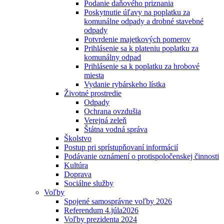
Podanie daňového priznania
Poskytnutie úľavy na poplatku za
komunálne odpady a drobné stavebné
odpady
Potvrdenie majetkových pomerov
Prihlásenie sa k plateniu poplatku za
komunálny odpad
Prihlásenie sa k poplatku za hrobové
miesta
Vydanie rybárskeho lístka
Životné prostredie
Odpady
Ochrana ovzdušia
Verejná zeleň
Štátna vodná správa
Školstvo
Postup pri sprístupňovaní informácií
Podávanie oznámení o protispoločenskej činnosti
Kultúra
Doprava
Sociálne služby
Voľby
Spojené samosprávne voľby 2026
Referendum 4.júla2026
Voľby prezidenta 2024