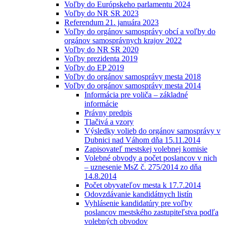
Voľby do Európskeho parlamentu 2024
Voľby do NR SR 2023
Referendum 21. januára 2023
Voľby do orgánov samosprávy obcí a voľby do
orgánov samosprávnych krajov 2022
Voľby do NR SR 2020
Voľby prezidenta 2019
Voľby do EP 2019
Voľby do orgánov samosprávy mesta 2018
Voľby do orgánov samosprávy mesta 2014
Informácia pre voliča – základné
informácie
Právny predpis
Tlačivá a vzory
Výsledky volieb do orgánov samosprávy v
Dubnici nad Váhom dňa 15.11.2014
Zapisovateľ mestskej volebnej komisie
Volebné obvody a počet poslancov v nich
– uznesenie MsZ č. 275/2014 zo dňa
14.8.2014
Počet obyvateľov mesta k 17.7.2014
Odovzdávanie kandidátnych listín
Vyhlásenie kandidatúry pre voľby
poslancov mestského zastupiteľstva podľa
volebných obvodov