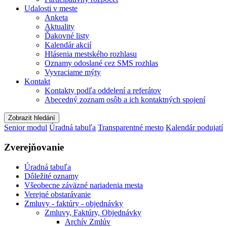
Udalosti v meste
Anketa
Aktuality
Ďakovné listy
Kalendár akcií
Hlásenia mestského rozhlasu
Oznamy odoslané cez SMS rozhlas
Vyvraciame mýty
Kontakt
Kontakty podľa oddelení a referátov
Abecedný zoznam osôb a ich kontaktných spojení
Zobrazit hledání
Senior modul
Úradná tabuľa
Transparentné mesto
Kalendár podujatí
Zverejňovanie
Úradná tabuľa
Dôležité oznamy
Všeobecne záväzné nariadenia mesta
Verejné obstarávanie
Zmluvy - faktúry - objednávky
Zmluvy, Faktúry, Objednávky
Archív Zmlúv