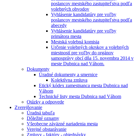
poslancov mestského zastupiteľstva podľa
volebných obvodov
Vyhlásenie kandidatúry pre voľby
poslancov mestského zastupiteľstva podľa
abecedy
Vyhlásenie kandidatúry pre voľby
primátora mesta
Mestská volebná komisia
Určenie volebných okrskov a volebných
miestností pre voľby do orgánov
samosprávy obcí dňa 15. novembra 2014 v
meste Dubnica nad Váhom.
Dokumenty
Úradné dokumenty a smernice
Kolektívna zmluva
Etický kódex zamestnanca mesta Dubnica nad
Váhom
Technické listy mesta Dubnica nad Váhom
Otázky a odpovede
Zverejňovanie
Úradná tabuľa
Dôležité oznamy
Všeobecne záväzné nariadenia mesta
Verejné obstarávanie
Zmluvy - faktúry - objednávky