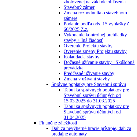
zhotovenej na základe ohlásenia
Stavebný zámer
Zmena rozhodnutia o stavebnom
zámere
Podanie podľa ods. 15 vyhlášky č.
60/2025 Z.z.
Vykonanie kontrolnej prehliadky
stavby + Iná žiadosť
Overenie Projektu stavby
Overenie zmeny Projektu stavby
Kolaudácia stavby
Dočasné užívanie stavby - Skúšobná
prevádzka
Predčasné užívanie stavby
Zmena v užívaní stavby
Správne poplatky pre Stavebnú správu
Tabuľka správnych poplatkov pre
Stavebnú správu účinných od
15.03.2025 do 31.03.2025
Tabuľka správnych poplatkov pre
Stavebnú správu účinných od
01.04.2025
Finančné záležitosti
Daň za nevýherné hracie prístroje, daň za
predajné automaty