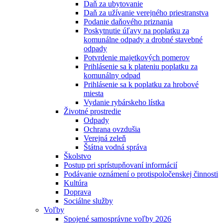
Daň za ubytovanie
Daň za užívanie verejného priestranstva
Podanie daňového priznania
Poskytnutie úľavy na poplatku za
komunálne odpady a drobné stavebné
odpady
Potvrdenie majetkových pomerov
Prihlásenie sa k plateniu poplatku za
komunálny odpad
Prihlásenie sa k poplatku za hrobové
miesta
Vydanie rybárskeho lístka
Životné prostredie
Odpady
Ochrana ovzdušia
Verejná zeleň
Štátna vodná správa
Školstvo
Postup pri sprístupňovaní informácií
Podávanie oznámení o protispoločenskej činnosti
Kultúra
Doprava
Sociálne služby
Voľby
Spojené samosprávne voľby 2026