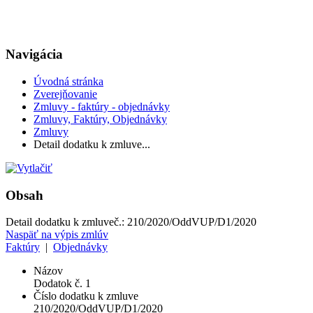
Navigácia
Úvodná stránka
Zverejňovanie
Zmluvy - faktúry - objednávky
Zmluvy, Faktúry, Objednávky
Zmluvy
Detail dodatku k zmluve...
Obsah
Detail dodatku k zmluve
č.:
210/2020/OddVUP/D1/2020
Naspäť na výpis zmlúv
Faktúry
|
Objednávky
Názov
Dodatok č. 1
Číslo dodatku k zmluve
210/2020/OddVUP/D1/2020