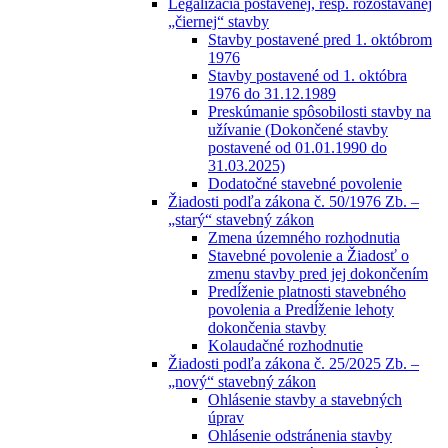
Legalizácia postavenej, resp. rozostavanej
„čiernej“ stavby
Stavby postavené pred 1. októbrom
1976
Stavby postavené od 1. októbra
1976 do 31.12.1989
Preskúmanie spôsobilosti stavby na
užívanie (Dokončené stavby
postavené od 01.01.1990 do
31.03.2025)
Dodatočné stavebné povolenie
Žiadosti podľa zákona č. 50/1976 Zb. –
„starý“ stavebný zákon
Zmena územného rozhodnutia
Stavebné povolenie a Žiadosť o
zmenu stavby pred jej dokončením
Predĺženie platnosti stavebného
povolenia a Predĺženie lehoty
dokončenia stavby
Kolaudačné rozhodnutie
Žiadosti podľa zákona č. 25/2025 Zb. –
„nový“ stavebný zákon
Ohlásenie stavby a stavebných
úprav
Ohlásenie odstránenia stavby