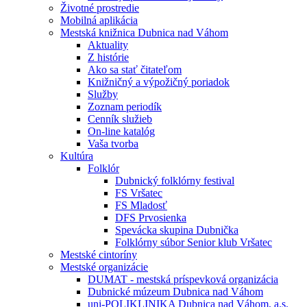
Životné prostredie
Mobilná aplikácia
Mestská knižnica Dubnica nad Váhom
Aktuality
Z histórie
Ako sa stať čitateľom
Knižničný a výpožičný poriadok
Služby
Zoznam periodík
Cenník služieb
On-line katalóg
Vaša tvorba
Kultúra
Folklór
Dubnický folklórny festival
FS Vršatec
FS Mladosť
DFS Prvosienka
Spevácka skupina Dubnička
Folklórny súbor Senior klub Vršatec
Mestské cintoríny
Mestské organizácie
DUMAT - mestská príspevková organizácia
Dubnické múzeum Dubnica nad Váhom
uni-POLIKLINIKA Dubnica nad Váhom, a.s.