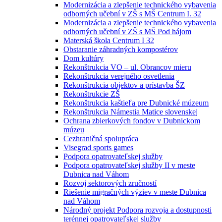
Modernizácia a zlepšenie technického vybavenia
odborných učební v ZŠ s MŠ Centrum I. 32
Modernizácia a zlepšenie technického vybavenia
odborných učební v ZŠ s MŠ Pod hájom
Materská škola Centrum I 32
Obstaranie záhradných kompostérov
Dom kultúry
Rekonštrukcia VO – ul. Obrancov mieru
Rekonštrukcia verejného osvetlenia
Rekonštrukcia objektov a prístavba ŠZ
Rekonštrukcie ZŠ
Rekonštrukcia kaštieľa pre Dubnické múzeum
Rekonštrukcia Námestia Matice slovenskej
Ochrana zbierkových fondov v Dubnickom
múzeu
Cezhraničná spolupráca
Visegrad sports games
Podpora opatrovateľskej služby
Podpora opatrovateľskej služby II v meste
Dubnica nad Váhom
Rozvoj sektorových zručností
Riešenie migračných výziev v meste Dubnica
nad Váhom
Národný projekt Podpora rozvoja a dostupnosti
terénnej opatrovateľskej služby