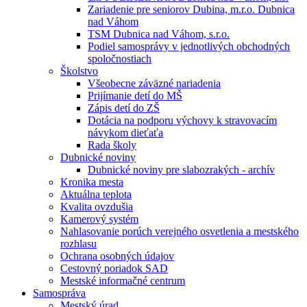
Zariadenie pre seniorov Dubina, m.r.o. Dubnica
nad Váhom
TSM Dubnica nad Váhom, s.r.o.
Podiel samosprávy v jednotlivých obchodných
spoločnostiach
Školstvo
Všeobecne záväzné nariadenia
Prijímanie detí do MŠ
Zápis detí do ZŠ
Dotácia na podporu výchovy k stravovacím
návykom dieťaťa
Rada školy
Dubnické noviny
Dubnické noviny pre slabozrakých - archív
Kronika mesta
Aktuálna teplota
Kvalita ovzdušia
Kamerový systém
Nahlasovanie porúch verejného osvetlenia a mestského
rozhlasu
Ochrana osobných údajov
Cestovný poriadok SAD
Mestské informačné centrum
Samospráva
Mestský úrad