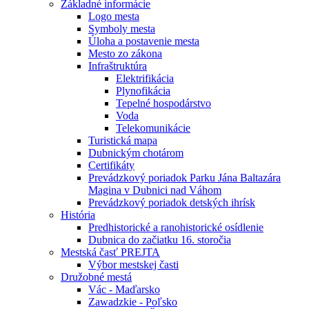
Základné informácie
Logo mesta
Symboly mesta
Úloha a postavenie mesta
Mesto zo zákona
Infraštruktúra
Elektrifikácia
Plynofikácia
Tepelné hospodárstvo
Voda
Telekomunikácie
Turistická mapa
Dubnickým chotárom
Certifikáty
Prevádzkový poriadok Parku Jána Baltazára
Magina v Dubnici nad Váhom
Prevádzkový poriadok detských ihrísk
História
Predhistorické a ranohistorické osídlenie
Dubnica do začiatku 16. storočia
Mestská časť PREJTA
Výbor mestskej časti
Družobné mestá
Vác - Maďarsko
Zawadzkie - Poľsko