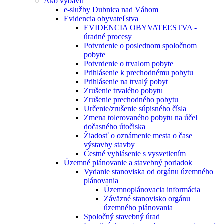
Ako vybaviť
e-služby Dubnica nad Váhom
Evidencia obyvateľstva
EVIDENCIA OBYVATEĽSTVA -
úradné procesy
Potvrdenie o poslednom spoločnom
pobyte
Potvrdenie o trvalom pobyte
Prihlásenie k prechodnému pobytu
Prihlásenie na trvalý pobyt
Zrušenie trvalého pobytu
Zrušenie prechodného pobytu
Určenie/zrušenie súpisného čísla
Zmena tolerovaného pobytu na účel
dočasného útočiska
Žiadosť o oznámenie mesta o čase
výstavby stavby
Čestné vyhlásenie s vysvetlením
Územné plánovanie a stavebný poriadok
Vydanie stanoviska od orgánu územného
plánovania
Územnoplánovacia informácia
Záväzné stanovisko orgánu
územného plánovania
Spoločný stavebný úrad