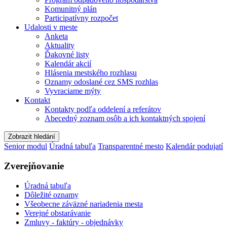
Komunitný plán
Participatívny rozpočet
Udalosti v meste
Anketa
Aktuality
Ďakovné listy
Kalendár akcií
Hlásenia mestského rozhlasu
Oznamy odoslané cez SMS rozhlas
Vyvraciame mýty
Kontakt
Kontakty podľa oddelení a referátov
Abecedný zoznam osôb a ich kontaktných spojení
Zobrazit hledání
Senior modul
Úradná tabuľa
Transparentné mesto
Kalendár podujatí
Zverejňovanie
Úradná tabuľa
Dôležité oznamy
Všeobecne záväzné nariadenia mesta
Verejné obstarávanie
Zmluvy - faktúry - objednávky