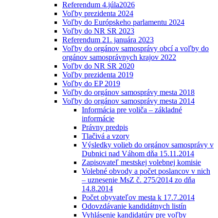
Referendum 4.júla2026
Voľby prezidenta 2024
Voľby do Európskeho parlamentu 2024
Voľby do NR SR 2023
Referendum 21. januára 2023
Voľby do orgánov samosprávy obcí a voľby do
orgánov samosprávnych krajov 2022
Voľby do NR SR 2020
Voľby prezidenta 2019
Voľby do EP 2019
Voľby do orgánov samosprávy mesta 2018
Voľby do orgánov samosprávy mesta 2014
Informácia pre voliča – základné
informácie
Právny predpis
Tlačivá a vzory
Výsledky volieb do orgánov samosprávy v
Dubnici nad Váhom dňa 15.11.2014
Zapisovateľ mestskej volebnej komisie
Volebné obvody a počet poslancov v nich
– uznesenie MsZ č. 275/2014 zo dňa
14.8.2014
Počet obyvateľov mesta k 17.7.2014
Odovzdávanie kandidátnych listín
Vyhlásenie kandidatúry pre voľby