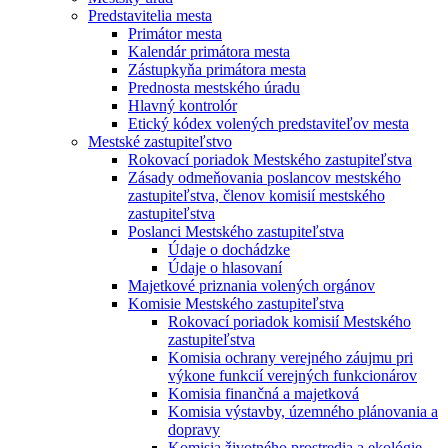
Predstavitelia mesta
Primátor mesta
Kalendár primátora mesta
Zástupkyňa primátora mesta
Prednosta mestského úradu
Hlavný kontrolór
Etický kódex volených predstaviteľov mesta
Mestské zastupiteľstvo
Rokovací poriadok Mestského zastupiteľstva
Zásady odmeňovania poslancov mestského
zastupiteľstva, členov komisií mestského
zastupiteľstva
Poslanci Mestského zastupiteľstva
Údaje o dochádzke
Údaje o hlasovaní
Majetkové priznania volených orgánov
Komisie Mestského zastupiteľstva
Rokovací poriadok komisií Mestského
zastupiteľstva
Komisia ochrany verejného záujmu pri
výkone funkcií verejných funkcionárov
Komisia finančná a majetková
Komisia výstavby, územného plánovania a
dopravy
Komisia životného prostredia a ekológie