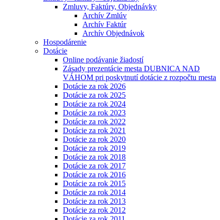
Zmluvy, Faktúry, Objednávky
Archív Zmlúv
Archív Faktúr
Archív Objednávok
Hospodárenie
Dotácie
Online podávanie žiadostí
Zásady prezentácie mesta DUBNICA NAD
VÁHOM pri poskytnutí dotácie z rozpočtu mesta
Dotácie za rok 2026
Dotácie za rok 2025
Dotácie za rok 2024
Dotácie za rok 2023
Dotácie za rok 2022
Dotácie za rok 2021
Dotácie za rok 2020
Dotácie za rok 2019
Dotácie za rok 2018
Dotácie za rok 2017
Dotácie za rok 2016
Dotácie za rok 2015
Dotácie za rok 2014
Dotácie za rok 2013
Dotácie za rok 2012
Dotácie za rok 2011