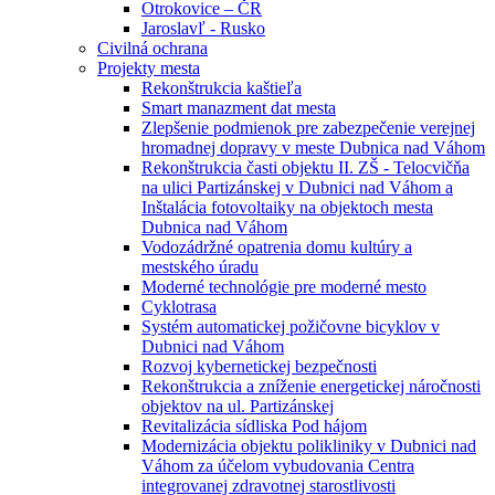
Otrokovice – ČR
Jaroslavľ - Rusko
Civilná ochrana
Projekty mesta
Rekonštrukcia kaštieľa
Smart manazment dat mesta
Zlepšenie podmienok pre zabezpečenie verejnej
hromadnej dopravy v meste Dubnica nad Váhom
Rekonštrukcia časti objektu II. ZŠ - Telocvičňa
na ulici Partizánskej v Dubnici nad Váhom a
Inštalácia fotovoltaiky na objektoch mesta
Dubnica nad Váhom
Vodozádržné opatrenia domu kultúry a
mestského úradu
Moderné technológie pre moderné mesto
Cyklotrasa
Systém automatickej požičovne bicyklov v
Dubnici nad Váhom
Rozvoj kybernetickej bezpečnosti
Rekonštrukcia a zníženie energetickej náročnosti
objektov na ul. Partizánskej
Revitalizácia sídliska Pod hájom
Modernizácia objektu polikliniky v Dubnici nad
Váhom za účelom vybudovania Centra
integrovanej zdravotnej starostlivosti