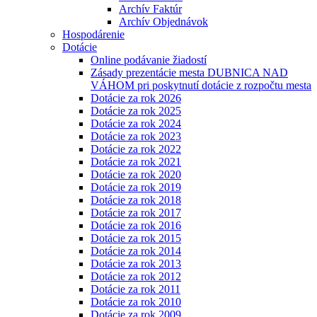
Archív Faktúr
Archív Objednávok
Hospodárenie
Dotácie
Online podávanie žiadostí
Zásady prezentácie mesta DUBNICA NAD
VÁHOM pri poskytnutí dotácie z rozpočtu mesta
Dotácie za rok 2026
Dotácie za rok 2025
Dotácie za rok 2024
Dotácie za rok 2023
Dotácie za rok 2022
Dotácie za rok 2021
Dotácie za rok 2020
Dotácie za rok 2019
Dotácie za rok 2018
Dotácie za rok 2017
Dotácie za rok 2016
Dotácie za rok 2015
Dotácie za rok 2014
Dotácie za rok 2013
Dotácie za rok 2012
Dotácie za rok 2011
Dotácie za rok 2010
Dotácie za rok 2009