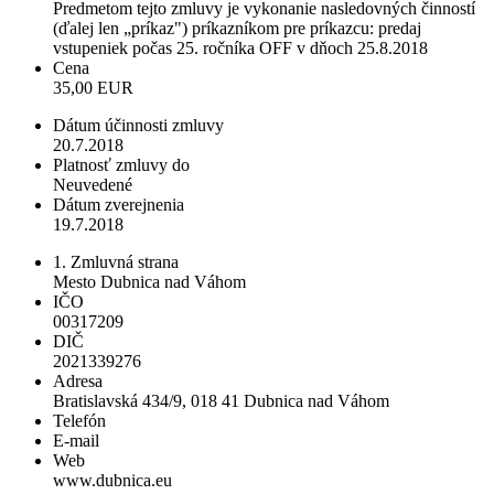
Predmetom tejto zmluvy je vykonanie nasledovných činností
(ďalej len „príkaz") príkazníkom pre príkazcu: predaj
vstupeniek počas 25. ročníka OFF v dňoch 25.8.2018
Cena
35,00 EUR
Dátum účinnosti zmluvy
20.7.2018
Platnosť zmluvy do
Neuvedené
Dátum zverejnenia
19.7.2018
1. Zmluvná strana
Mesto Dubnica nad Váhom
IČO
00317209
DIČ
2021339276
Adresa
Bratislavská 434/9, 018 41 Dubnica nad Váhom
Telefón
E-mail
Web
www.dubnica.eu