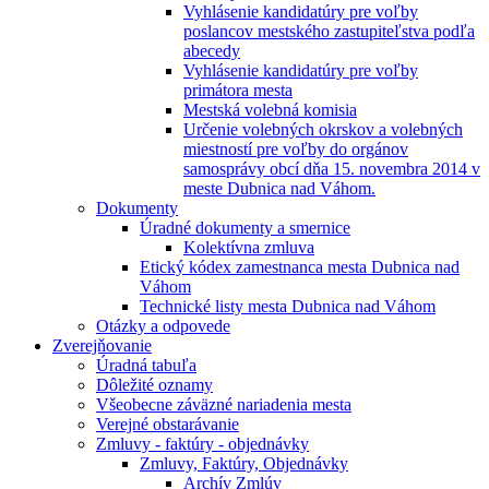
Vyhlásenie kandidatúry pre voľby
poslancov mestského zastupiteľstva podľa
abecedy
Vyhlásenie kandidatúry pre voľby
primátora mesta
Mestská volebná komisia
Určenie volebných okrskov a volebných
miestností pre voľby do orgánov
samosprávy obcí dňa 15. novembra 2014 v
meste Dubnica nad Váhom.
Dokumenty
Úradné dokumenty a smernice
Kolektívna zmluva
Etický kódex zamestnanca mesta Dubnica nad
Váhom
Technické listy mesta Dubnica nad Váhom
Otázky a odpovede
Zverejňovanie
Úradná tabuľa
Dôležité oznamy
Všeobecne záväzné nariadenia mesta
Verejné obstarávanie
Zmluvy - faktúry - objednávky
Zmluvy, Faktúry, Objednávky
Archív Zmlúv