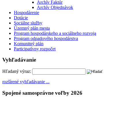
Archív Faktúr
Archív Objednávok
Hospodárenie
Dotácie
Sociálne služby
Územný plán mesta
Program hospodárskeho a sociálneho rozvoja
Program odpadového hospodárstva
Komunitný plán
Participatívny rozpočet
Vyhľadávanie
Hľadaný výraz:
rozšírené vyhľadávanie ...
Spojené samosprávne voľby 2026