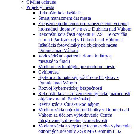
Civilná ochrana
Projekty mesta
Rekonštrukcia kaštieľa
Smart manazment dat mesta
Zlepšenie podmienok pre zabezpečenie verejnej
hromadnej dopravy v meste Dubnica nad Váhom
Rekonštrukcia časti objektu II. ZŠ - Telocvičňa
na ulici Partizánskej v Dubnici nad Váhom a
Inštalácia fotovoltaiky na objektoch mesta
Dubnica nad Váhom
Vodozádržné opatrenia domu kultúry a
mestského úradu
Moderné technológie pre moderné mesto
Cyklotrasa
Systém automatickej požičovne bicyklov v
Dubnici nad Váhom
Rozvoj kybernetickej bezpečnosti
Rekonštrukcia a zníženie energetickej náročnosti
objektov na ul. Partizánskej
Revitalizácia sídliska Pod hájom
Modernizácia objektu polikliniky v Dubnici nad
Váhom za účelom vybudovania Centra
integrovanej zdravotnej starostlivosti
Modernizácia a zlepšenie technického vybavenia
odborných učební v ZŠ s MŠ Centrum I. 32