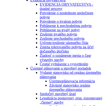
Evidencia obyvateľstva
EVIDENCIA OBYVATEĽSTVA -
úradné procesy
Potvrdenie o poslednom spoločnom
pobyte
Potvrdenie o trvalom pobyte
Prihlásenie k prechodnému pobytu
Prihlásenie na trvalý pobyt
Zrušenie trvalého pobytu
Zrušenie prechodného pobytu
Určenie/zrušenie súpisného čísla
Zmena tolerovaného pobytu na účel
dočasného útočiska
Žiadosť o oznámenie mesta o čase
výstavby stavby
Čestné vyhlásenie s vysvetlením
Územné plánovanie a stavebný poriadok
Vydanie stanoviska od orgánu územného
plánovania
Územnoplánovacia informácia
Záväzné stanovisko orgánu
územného plánovania
Spoločný stavebný úrad
Legalizácia postavenej, resp. rozostavanej
„čiernej“ stavby