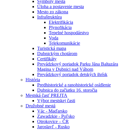
Symboly mesta
Úloha a postavenie mesta
Mesto zo zákona
Infraštruktúra
Elektrifikácia
Plynofikácia
Tepelné hospodárstvo
Voda
Telekomunikácie
Turistická mapa
Dubnickým chotárom
Certifikáty
Prevádzkový poriadok Parku Jána Baltazára
Magina v Dubnici nad Váhom
Prevádzkový poriadok detských ihrísk
História
Predhistorické a ranohistorické osídlenie
Dubnica do začiatku 16. storočia
Mestská časť PREJTA
Výbor mestskej časti
Družobné mestá
Vác - Maďarsko
Zawadzkie - Poľsko
Otrokovice – ČR
Jaroslavľ - Rusko