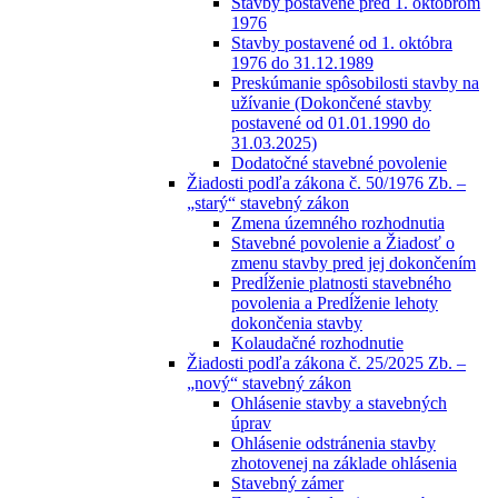
Stavby postavené pred 1. októbrom
1976
Stavby postavené od 1. októbra
1976 do 31.12.1989
Preskúmanie spôsobilosti stavby na
užívanie (Dokončené stavby
postavené od 01.01.1990 do
31.03.2025)
Dodatočné stavebné povolenie
Žiadosti podľa zákona č. 50/1976 Zb. –
„starý“ stavebný zákon
Zmena územného rozhodnutia
Stavebné povolenie a Žiadosť o
zmenu stavby pred jej dokončením
Predĺženie platnosti stavebného
povolenia a Predĺženie lehoty
dokončenia stavby
Kolaudačné rozhodnutie
Žiadosti podľa zákona č. 25/2025 Zb. –
„nový“ stavebný zákon
Ohlásenie stavby a stavebných
úprav
Ohlásenie odstránenia stavby
zhotovenej na základe ohlásenia
Stavebný zámer