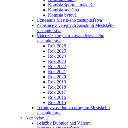
Komisia športu a mládeže
Komisia sociálna
Komisia bytová
Uznesenia Mestského zastupiteľstva
Zápisnice z verejných zasadnutí Mestského
zastupiteľstva
Videozáznamy z rokovaní Mestského
zastupiteľstva
Rok 2026
Rok 2025
Rok 2024
Rok 2023
Rok 2022
Rok 2021
Rok 2020
Rok 2019
Rok 2018
Rok 2017
Rok 2016
Rok 2015
Termíny zasadnutí a program Mestského
zastupiteľstva
Ako vybaviť
e-služby Dubnica nad Váhom