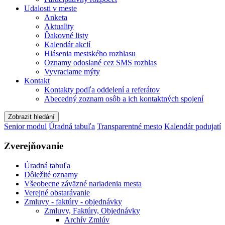
Udalosti v meste
Anketa
Aktuality
Ďakovné listy
Kalendár akcií
Hlásenia mestského rozhlasu
Oznamy odoslané cez SMS rozhlas
Vyvraciame mýty
Kontakt
Kontakty podľa oddelení a referátov
Abecedný zoznam osôb a ich kontaktných spojení
Zobrazit hledání
Senior modul
Úradná tabuľa
Transparentné mesto
Kalendár podujatí
Zverejňovanie
Úradná tabuľa
Dôležité oznamy
Všeobecne záväzné nariadenia mesta
Verejné obstarávanie
Zmluvy - faktúry - objednávky
Zmluvy, Faktúry, Objednávky
Archív Zmlúv