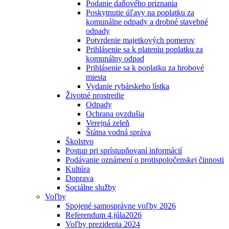
Podanie daňového priznania
Poskytnutie úľavy na poplatku za
komunálne odpady a drobné stavebné
odpady
Potvrdenie majetkových pomerov
Prihlásenie sa k plateniu poplatku za
komunálny odpad
Prihlásenie sa k poplatku za hrobové
miesta
Vydanie rybárskeho lístka
Životné prostredie
Odpady
Ochrana ovzdušia
Verejná zeleň
Štátna vodná správa
Školstvo
Postup pri sprístupňovaní informácií
Podávanie oznámení o protispoločenskej činnosti
Kultúra
Doprava
Sociálne služby
Voľby
Spojené samosprávne voľby 2026
Referendum 4.júla2026
Voľby prezidenta 2024