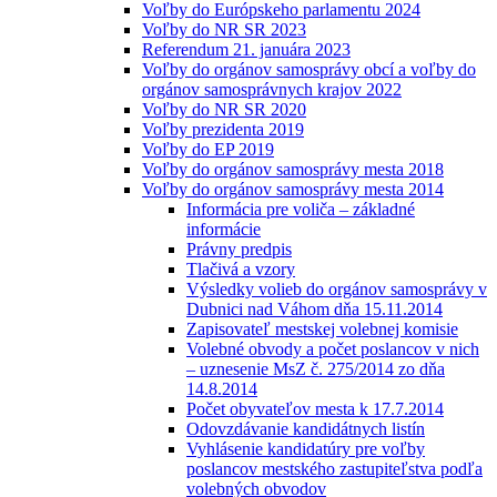
Voľby do Európskeho parlamentu 2024
Voľby do NR SR 2023
Referendum 21. januára 2023
Voľby do orgánov samosprávy obcí a voľby do
orgánov samosprávnych krajov 2022
Voľby do NR SR 2020
Voľby prezidenta 2019
Voľby do EP 2019
Voľby do orgánov samosprávy mesta 2018
Voľby do orgánov samosprávy mesta 2014
Informácia pre voliča – základné
informácie
Právny predpis
Tlačivá a vzory
Výsledky volieb do orgánov samosprávy v
Dubnici nad Váhom dňa 15.11.2014
Zapisovateľ mestskej volebnej komisie
Volebné obvody a počet poslancov v nich
– uznesenie MsZ č. 275/2014 zo dňa
14.8.2014
Počet obyvateľov mesta k 17.7.2014
Odovzdávanie kandidátnych listín
Vyhlásenie kandidatúry pre voľby
poslancov mestského zastupiteľstva podľa
volebných obvodov