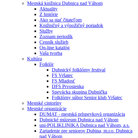
Mestská knižnica Dubnica nad Váhom
Aktuality
Z histórie
Ako sa stať čitateľom
Knižničný a výpožičný poriadok
Služby
Zoznam periodík
Cenník služieb
On-line katalóg
Vaša tvorba
Kultúra
Folklór
Dubnický folklórny festival
FS Vršatec
FS Mladosť
DFS Prvosienka
Spevácka skupina Dubnička
Folklórny súbor Senior klub Vršatec
Mestské cintoríny
Mestské organizácie
DUMAT - mestská príspevková organizácia
Dubnické múzeum Dubnica nad Váhom
uni-POLIKLINIKA Dubnica nad Váhom, a.s.
Zariadenie pre seniorov Dubina, m.r.o. Dubnica
nad Váhom