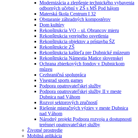
Modernizácia a zlepšenie technického vybavenia
odborných učební v ZŠ s MŠ Pod hájom
Materská škola Centrum I 32
Obstaranie záhradných kompostérov
Dom kultúry
Rekonštrukcia VO – ul. Obrancov mieru
Rekonštrukcia verejného osvetlenia
Rekonštrukcia objektov a prístavba ŠZ
Rekonštrukcie ZŠ
Rekonštrukcia kaštieľa pre Dubnické múzeum
Rekonštrukcia Námestia Matice slovenskej
Ochrana zbierkových fondov v Dubnickom
múzeu
Cezhraničná spolupráca
Visegrad sports games
Podpora opatrovateľskej služby
Podpora opatrovateľskej služby II v meste
Dubnica nad Váhom
Rozvoj sektorových zručností
Riešenie migračných výziev v meste Dubnica
nad Váhom
Národný projekt Podpora rozvoja a dostupnosti
terénnej opatrovateľskej služby
Životné prostredie
Mobilná aplikácia