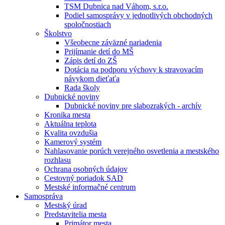
TSM Dubnica nad Váhom, s.r.o.
Podiel samosprávy v jednotlivých obchodných
spoločnostiach
Školstvo
Všeobecne záväzné nariadenia
Prijímanie detí do MŠ
Zápis detí do ZŠ
Dotácia na podporu výchovy k stravovacím
návykom dieťaťa
Rada školy
Dubnické noviny
Dubnické noviny pre slabozrakých - archív
Kronika mesta
Aktuálna teplota
Kvalita ovzdušia
Kamerový systém
Nahlasovanie porúch verejného osvetlenia a mestského
rozhlasu
Ochrana osobných údajov
Cestovný poriadok SAD
Mestské informačné centrum
Samospráva
Mestský úrad
Predstavitelia mesta
Primátor mesta