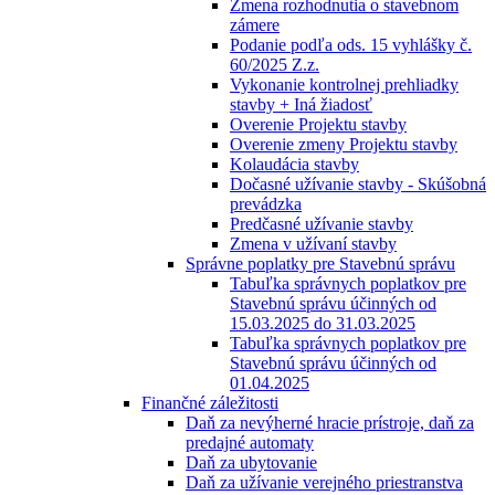
Zmena rozhodnutia o stavebnom
zámere
Podanie podľa ods. 15 vyhlášky č.
60/2025 Z.z.
Vykonanie kontrolnej prehliadky
stavby + Iná žiadosť
Overenie Projektu stavby
Overenie zmeny Projektu stavby
Kolaudácia stavby
Dočasné užívanie stavby - Skúšobná
prevádzka
Predčasné užívanie stavby
Zmena v užívaní stavby
Správne poplatky pre Stavebnú správu
Tabuľka správnych poplatkov pre
Stavebnú správu účinných od
15.03.2025 do 31.03.2025
Tabuľka správnych poplatkov pre
Stavebnú správu účinných od
01.04.2025
Finančné záležitosti
Daň za nevýherné hracie prístroje, daň za
predajné automaty
Daň za ubytovanie
Daň za užívanie verejného priestranstva