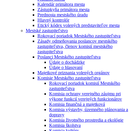
Kalendár primátora mesta
Zástupkyňa primátora mesta
Prednosta mestského úradu
Hlavný kontrolór
Etický kódex volených predstaviteľov mesta
Mestské zastupiteľstvo
Rokovací poriadok Mestského zastupiteľstva
Zásady odmeňovania poslancov mestského
zastupiteľstva, členov komisií mestského
zastupiteľstva
Poslanci Mestského zastupiteľstva
Údaje o dochádzke
Údaje o hlasovaní
Majetkové priznania volených orgánov
Komisie Mestského zastupiteľstva
Rokovací poriadok komisií Mestského
zastupiteľstva
Komisia ochrany verejného záujmu pri
výkone funkcií verejných funkcionárov
Komisia finančná a majetková
Komisia výstavby, územného plánovania a
dopravy
Komisia životného prostredia a ekológie
Komisia školstva
Komisia kultúry