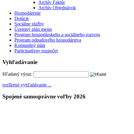
Archív Faktúr
Archív Objednávok
Hospodárenie
Dotácie
Sociálne služby
Územný plán mesta
Program hospodárskeho a sociálneho rozvoja
Program odpadového hospodárstva
Komunitný plán
Participatívny rozpočet
Vyhľadávanie
Hľadaný výraz:
rozšírené vyhľadávanie ...
Spojené samosprávne voľby 2026