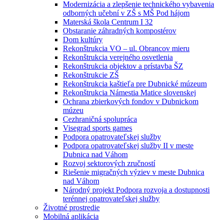
Modernizácia a zlepšenie technického vybavenia
odborných učební v ZŠ s MŠ Pod hájom
Materská škola Centrum I 32
Obstaranie záhradných kompostérov
Dom kultúry
Rekonštrukcia VO – ul. Obrancov mieru
Rekonštrukcia verejného osvetlenia
Rekonštrukcia objektov a prístavba ŠZ
Rekonštrukcie ZŠ
Rekonštrukcia kaštieľa pre Dubnické múzeum
Rekonštrukcia Námestia Matice slovenskej
Ochrana zbierkových fondov v Dubnickom
múzeu
Cezhraničná spolupráca
Visegrad sports games
Podpora opatrovateľskej služby
Podpora opatrovateľskej služby II v meste
Dubnica nad Váhom
Rozvoj sektorových zručností
Riešenie migračných výziev v meste Dubnica
nad Váhom
Národný projekt Podpora rozvoja a dostupnosti
terénnej opatrovateľskej služby
Životné prostredie
Mobilná aplikácia