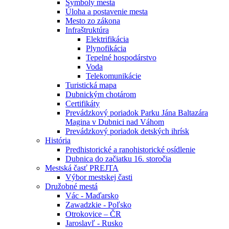
Symboly mesta
Úloha a postavenie mesta
Mesto zo zákona
Infraštruktúra
Elektrifikácia
Plynofikácia
Tepelné hospodárstvo
Voda
Telekomunikácie
Turistická mapa
Dubnickým chotárom
Certifikáty
Prevádzkový poriadok Parku Jána Baltazára
Magina v Dubnici nad Váhom
Prevádzkový poriadok detských ihrísk
História
Predhistorické a ranohistorické osídlenie
Dubnica do začiatku 16. storočia
Mestská časť PREJTA
Výbor mestskej časti
Družobné mestá
Vác - Maďarsko
Zawadzkie - Poľsko
Otrokovice – ČR
Jaroslavľ - Rusko