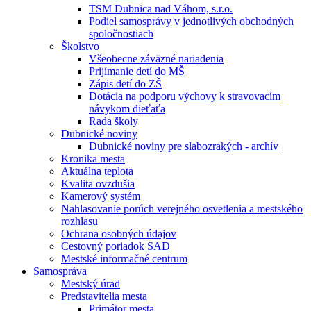
TSM Dubnica nad Váhom, s.r.o.
Podiel samosprávy v jednotlivých obchodných
spoločnostiach
Školstvo
Všeobecne záväzné nariadenia
Prijímanie detí do MŠ
Zápis detí do ZŠ
Dotácia na podporu výchovy k stravovacím
návykom dieťaťa
Rada školy
Dubnické noviny
Dubnické noviny pre slabozrakých - archív
Kronika mesta
Aktuálna teplota
Kvalita ovzdušia
Kamerový systém
Nahlasovanie porúch verejného osvetlenia a mestského
rozhlasu
Ochrana osobných údajov
Cestovný poriadok SAD
Mestské informačné centrum
Samospráva
Mestský úrad
Predstavitelia mesta
Primátor mesta