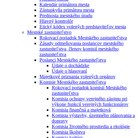
Kalendár primátora mesta
Zástupkyňa primátora mesta
Prednosta mestského úradu
Hlavný kontrolór
Etický kódex volených predstaviteľov mesta
Mestské zastupiteľstvo
Rokovací poriadok Mestského zastupiteľstva
Zásady odmeňovania poslancov mestského
zastupiteľstva, členov komisií mestského
zastupiteľstva
Poslanci Mestského zastupiteľstva
Údaje o dochádzke
Údaje o hlasovaní
Majetkové priznania volených orgánov
Komisie Mestského zastupiteľstva
Rokovací poriadok komisií Mestského
zastupiteľstva
Komisia ochrany verejného záujmu pri
výkone funkcií verejných funkcionárov
Komisia finančná a majetková
Komisia výstavby, územného plánovania a
dopravy
Komisia životného prostredia a ekológie
Komisia školstva
Komisia kultúry