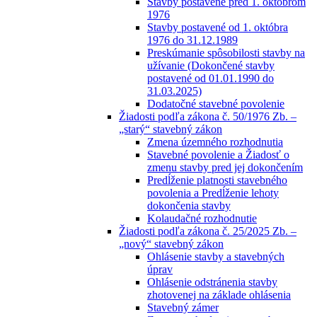
Stavby postavené pred 1. októbrom
1976
Stavby postavené od 1. októbra
1976 do 31.12.1989
Preskúmanie spôsobilosti stavby na
užívanie (Dokončené stavby
postavené od 01.01.1990 do
31.03.2025)
Dodatočné stavebné povolenie
Žiadosti podľa zákona č. 50/1976 Zb. –
„starý“ stavebný zákon
Zmena územného rozhodnutia
Stavebné povolenie a Žiadosť o
zmenu stavby pred jej dokončením
Predĺženie platnosti stavebného
povolenia a Predĺženie lehoty
dokončenia stavby
Kolaudačné rozhodnutie
Žiadosti podľa zákona č. 25/2025 Zb. –
„nový“ stavebný zákon
Ohlásenie stavby a stavebných
úprav
Ohlásenie odstránenia stavby
zhotovenej na základe ohlásenia
Stavebný zámer