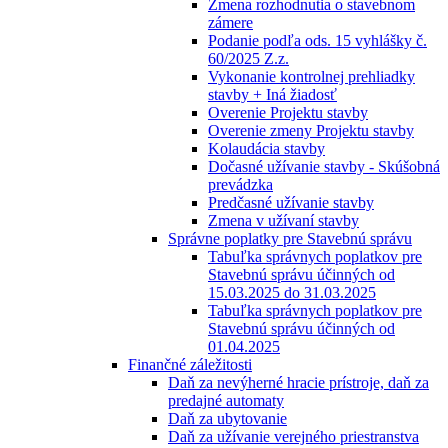
Zmena rozhodnutia o stavebnom
zámere
Podanie podľa ods. 15 vyhlášky č.
60/2025 Z.z.
Vykonanie kontrolnej prehliadky
stavby + Iná žiadosť
Overenie Projektu stavby
Overenie zmeny Projektu stavby
Kolaudácia stavby
Dočasné užívanie stavby - Skúšobná
prevádzka
Predčasné užívanie stavby
Zmena v užívaní stavby
Správne poplatky pre Stavebnú správu
Tabuľka správnych poplatkov pre
Stavebnú správu účinných od
15.03.2025 do 31.03.2025
Tabuľka správnych poplatkov pre
Stavebnú správu účinných od
01.04.2025
Finančné záležitosti
Daň za nevýherné hracie prístroje, daň za
predajné automaty
Daň za ubytovanie
Daň za užívanie verejného priestranstva