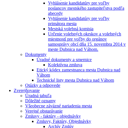
Vyhlásenie kandidatúry pre voľby
poslancov mestského zastupiteľstva podľa
abecedy
Vyhlásenie kandidatúry pre voľby
primátora mesta
Mestská volebná komisia
Určenie volebných okrskov a volebných
miestností pre voľby do orgánov
samosprávy obcí dňa 15. novembra 2014 v
meste Dubnica nad Váhom.
Dokumenty
Úradné dokumenty a smernice
Kolektívna zmluva
Etický kódex zamestnanca mesta Dubnica nad
Váhom
Technické listy mesta Dubnica nad Váhom
Otázky a odpovede
Zverejňovanie
Úradná tabuľa
Dôležité oznamy
Všeobecne záväzné nariadenia mesta
Verejné obstarávanie
Zmluvy - faktúry - objednávky
Zmluvy, Faktúry, Objednávky
Archív Zmlúv