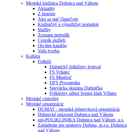
Mestská knižnica Dubnica nad Váhom
Aktuality
Z histórie
Ako sa stať čitateľom
Knižničný a výpožičný poriadok
Služby
Zoznam periodík
Cenník služieb
On-line katalóg
Vaša tvorba
Kultúra
Folklór
Dubnický folklórny festival
FS Vršatec
FS Mladosť
DFS Prvosienka
Spevácka skupina Dubnička
Folklórny súbor Senior klub Vršatec
Mestské cintoríny
Mestské organizácie
DUMAT - mestská príspevková organizácia
Dubnické múzeum Dubnica nad Váhom
uni-POLIKLINIKA Dubnica nad Váhom, a.s.
Zariadenie pre seniorov Dubina, m.r.o. Dubnica
nad Váhom