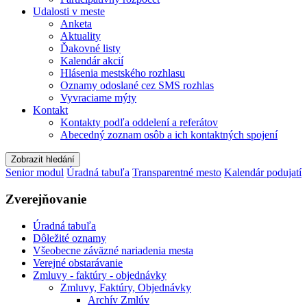
Udalosti v meste
Anketa
Aktuality
Ďakovné listy
Kalendár akcií
Hlásenia mestského rozhlasu
Oznamy odoslané cez SMS rozhlas
Vyvraciame mýty
Kontakt
Kontakty podľa oddelení a referátov
Abecedný zoznam osôb a ich kontaktných spojení
Zobrazit hledání
Senior modul
Úradná tabuľa
Transparentné mesto
Kalendár podujatí
Zverejňovanie
Úradná tabuľa
Dôležité oznamy
Všeobecne záväzné nariadenia mesta
Verejné obstarávanie
Zmluvy - faktúry - objednávky
Zmluvy, Faktúry, Objednávky
Archív Zmlúv