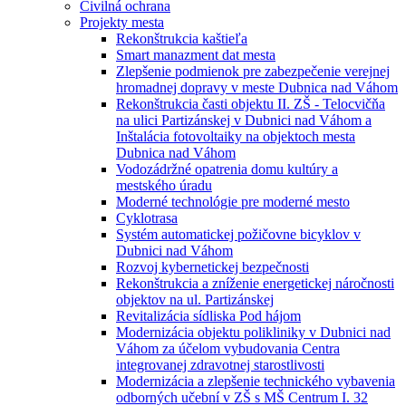
Civilná ochrana
Projekty mesta
Rekonštrukcia kaštieľa
Smart manazment dat mesta
Zlepšenie podmienok pre zabezpečenie verejnej
hromadnej dopravy v meste Dubnica nad Váhom
Rekonštrukcia časti objektu II. ZŠ - Telocvičňa
na ulici Partizánskej v Dubnici nad Váhom a
Inštalácia fotovoltaiky na objektoch mesta
Dubnica nad Váhom
Vodozádržné opatrenia domu kultúry a
mestského úradu
Moderné technológie pre moderné mesto
Cyklotrasa
Systém automatickej požičovne bicyklov v
Dubnici nad Váhom
Rozvoj kybernetickej bezpečnosti
Rekonštrukcia a zníženie energetickej náročnosti
objektov na ul. Partizánskej
Revitalizácia sídliska Pod hájom
Modernizácia objektu polikliniky v Dubnici nad
Váhom za účelom vybudovania Centra
integrovanej zdravotnej starostlivosti
Modernizácia a zlepšenie technického vybavenia
odborných učební v ZŠ s MŠ Centrum I. 32