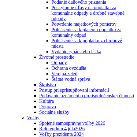
Podanie daňového priznania
Poskytnutie úľavy na poplatku za
komunálne odpady a drobné stavebné
odpady
Potvrdenie majetkových pomerov
Prihlásenie sa k plateniu poplatku za
komunálny odpad
Prihlásenie sa k poplatku za hrobové
miesta
Vydanie rybárskeho lístka
Životné prostredie
Odpady
Ochrana ovzdušia
Verejná zeleň
Štátna vodná správa
Školstvo
Postup pri sprístupňovaní informácií
Podávanie oznámení o protispoločenskej činnosti
Kultúra
Doprava
Sociálne služby
Voľby
Spojené samosprávne voľby 2026
Referendum 4.júla2026
Voľby prezidenta 2024