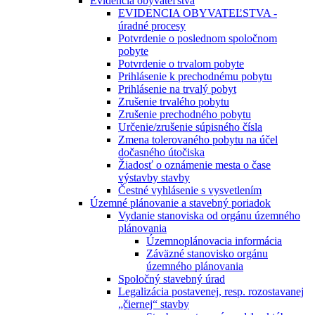
Evidencia obyvateľstva
EVIDENCIA OBYVATEĽSTVA -
úradné procesy
Potvrdenie o poslednom spoločnom
pobyte
Potvrdenie o trvalom pobyte
Prihlásenie k prechodnému pobytu
Prihlásenie na trvalý pobyt
Zrušenie trvalého pobytu
Zrušenie prechodného pobytu
Určenie/zrušenie súpisného čísla
Zmena tolerovaného pobytu na účel
dočasného útočiska
Žiadosť o oznámenie mesta o čase
výstavby stavby
Čestné vyhlásenie s vysvetlením
Územné plánovanie a stavebný poriadok
Vydanie stanoviska od orgánu územného
plánovania
Územnoplánovacia informácia
Záväzné stanovisko orgánu
územného plánovania
Spoločný stavebný úrad
Legalizácia postavenej, resp. rozostavanej
„čiernej“ stavby