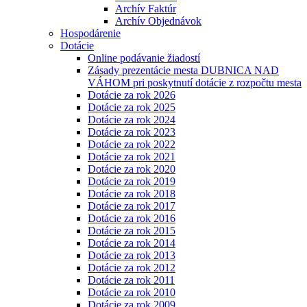
Archív Faktúr
Archív Objednávok
Hospodárenie
Dotácie
Online podávanie žiadostí
Zásady prezentácie mesta DUBNICA NAD
VÁHOM pri poskytnutí dotácie z rozpočtu mesta
Dotácie za rok 2026
Dotácie za rok 2025
Dotácie za rok 2024
Dotácie za rok 2023
Dotácie za rok 2022
Dotácie za rok 2021
Dotácie za rok 2020
Dotácie za rok 2019
Dotácie za rok 2018
Dotácie za rok 2017
Dotácie za rok 2016
Dotácie za rok 2015
Dotácie za rok 2014
Dotácie za rok 2013
Dotácie za rok 2012
Dotácie za rok 2011
Dotácie za rok 2010
Dotácie za rok 2009