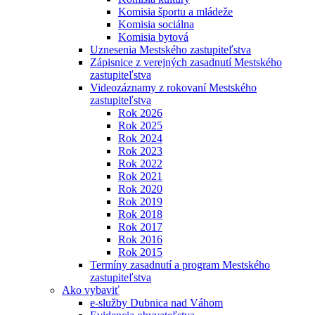
Komisia športu a mládeže
Komisia sociálna
Komisia bytová
Uznesenia Mestského zastupiteľstva
Zápisnice z verejných zasadnutí Mestského
zastupiteľstva
Videozáznamy z rokovaní Mestského
zastupiteľstva
Rok 2026
Rok 2025
Rok 2024
Rok 2023
Rok 2022
Rok 2021
Rok 2020
Rok 2019
Rok 2018
Rok 2017
Rok 2016
Rok 2015
Termíny zasadnutí a program Mestského
zastupiteľstva
Ako vybaviť
e-služby Dubnica nad Váhom