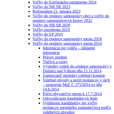
Voľby do Európskeho parlamentu 2024
Voľby do NR SR 2023
Referendum 21. januára 2023
Voľby do orgánov samosprávy obcí a voľby do
orgánov samosprávnych krajov 2022
Voľby do NR SR 2020
Voľby prezidenta 2019
Voľby do EP 2019
Voľby do orgánov samosprávy mesta 2018
Voľby do orgánov samosprávy mesta 2014
Informácia pre voliča – základné
informácie
Právny predpis
Tlačivá a vzory
Výsledky volieb do orgánov samosprávy v
Dubnici nad Váhom dňa 15.11.2014
Zapisovateľ mestskej volebnej komisie
Volebné obvody a počet poslancov v nich
– uznesenie MsZ č. 275/2014 zo dňa
14.8.2014
Počet obyvateľov mesta k 17.7.2014
Odovzdávanie kandidátnych listín
Vyhlásenie kandidatúry pre voľby
poslancov mestského zastupiteľstva podľa
volebných obvodov