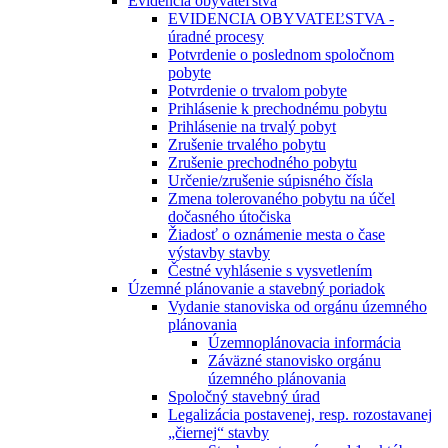
Evidencia obyvateľstva
EVIDENCIA OBYVATEĽSTVA -
úradné procesy
Potvrdenie o poslednom spoločnom
pobyte
Potvrdenie o trvalom pobyte
Prihlásenie k prechodnému pobytu
Prihlásenie na trvalý pobyt
Zrušenie trvalého pobytu
Zrušenie prechodného pobytu
Určenie/zrušenie súpisného čísla
Zmena tolerovaného pobytu na účel
dočasného útočiska
Žiadosť o oznámenie mesta o čase
výstavby stavby
Čestné vyhlásenie s vysvetlením
Územné plánovanie a stavebný poriadok
Vydanie stanoviska od orgánu územného
plánovania
Územnoplánovacia informácia
Záväzné stanovisko orgánu
územného plánovania
Spoločný stavebný úrad
Legalizácia postavenej, resp. rozostavanej
„čiernej“ stavby