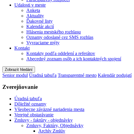
Udalosti v meste
Anketa
Aktuality
Ďakovné listy
Kalendár akcií
Hlásenia mestského rozhlasu
Oznamy odoslané cez SMS rozhlas
Vyvraciame mýty
Kontakt
Kontakty podľa oddelení a referátov
Abecedný zoznam osôb a ich kontaktných spojení
Zobrazit hledání
Senior modul
Úradná tabuľa
Transparentné mesto
Kalendár podujatí
Zverejňovanie
Úradná tabuľa
Dôležité oznamy
Všeobecne záväzné nariadenia mesta
Verejné obstarávanie
Zmluvy - faktúry - objednávky
Zmluvy, Faktúry, Objednávky
Archív Zmlúv