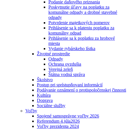
Podanie daňového priznania
Poskytnutie úľavy na poplatku za
komunálne odpady a drobné stavebné
odpady
Potvrdenie majetkových pomerov
Prihlásenie sa k plateniu poplatku za
komunálny odpad
Prihlásenie sa k poplatku za hrobové
miesta
Vydanie rybárskeho lístka
Životné prostredie
Odpady
Ochrana ovzdušia
Verejná zeleň
Štátna vodná správa
Školstvo
Postup pri sprístupňovaní informácií
Podávanie oznámení o protispoločenskej činnosti
Kultúra
Doprava
Sociálne služby
Voľby
Spojené samosprávne voľby 2026
Referendum 4.júla2026
Voľby prezidenta 2024