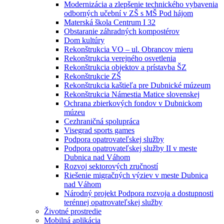
Modernizácia a zlepšenie technického vybavenia
odborných učební v ZŠ s MŠ Pod hájom
Materská škola Centrum I 32
Obstaranie záhradných kompostérov
Dom kultúry
Rekonštrukcia VO – ul. Obrancov mieru
Rekonštrukcia verejného osvetlenia
Rekonštrukcia objektov a prístavba ŠZ
Rekonštrukcie ZŠ
Rekonštrukcia kaštieľa pre Dubnické múzeum
Rekonštrukcia Námestia Matice slovenskej
Ochrana zbierkových fondov v Dubnickom
múzeu
Cezhraničná spolupráca
Visegrad sports games
Podpora opatrovateľskej služby
Podpora opatrovateľskej služby II v meste
Dubnica nad Váhom
Rozvoj sektorových zručností
Riešenie migračných výziev v meste Dubnica
nad Váhom
Národný projekt Podpora rozvoja a dostupnosti
terénnej opatrovateľskej služby
Životné prostredie
Mobilná aplikácia