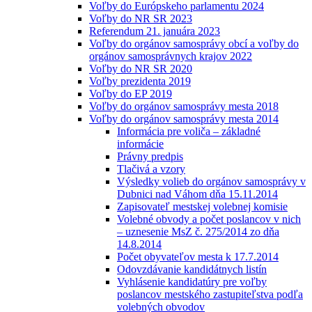
Voľby do Európskeho parlamentu 2024
Voľby do NR SR 2023
Referendum 21. januára 2023
Voľby do orgánov samosprávy obcí a voľby do
orgánov samosprávnych krajov 2022
Voľby do NR SR 2020
Voľby prezidenta 2019
Voľby do EP 2019
Voľby do orgánov samosprávy mesta 2018
Voľby do orgánov samosprávy mesta 2014
Informácia pre voliča – základné
informácie
Právny predpis
Tlačivá a vzory
Výsledky volieb do orgánov samosprávy v
Dubnici nad Váhom dňa 15.11.2014
Zapisovateľ mestskej volebnej komisie
Volebné obvody a počet poslancov v nich
– uznesenie MsZ č. 275/2014 zo dňa
14.8.2014
Počet obyvateľov mesta k 17.7.2014
Odovzdávanie kandidátnych listín
Vyhlásenie kandidatúry pre voľby
poslancov mestského zastupiteľstva podľa
volebných obvodov