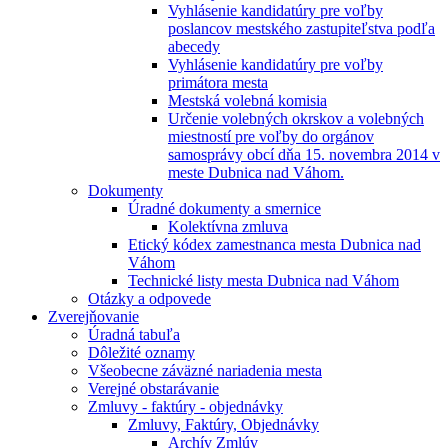
Vyhlásenie kandidatúry pre voľby
poslancov mestského zastupiteľstva podľa
abecedy
Vyhlásenie kandidatúry pre voľby
primátora mesta
Mestská volebná komisia
Určenie volebných okrskov a volebných
miestností pre voľby do orgánov
samosprávy obcí dňa 15. novembra 2014 v
meste Dubnica nad Váhom.
Dokumenty
Úradné dokumenty a smernice
Kolektívna zmluva
Etický kódex zamestnanca mesta Dubnica nad
Váhom
Technické listy mesta Dubnica nad Váhom
Otázky a odpovede
Zverejňovanie
Úradná tabuľa
Dôležité oznamy
Všeobecne záväzné nariadenia mesta
Verejné obstarávanie
Zmluvy - faktúry - objednávky
Zmluvy, Faktúry, Objednávky
Archív Zmlúv