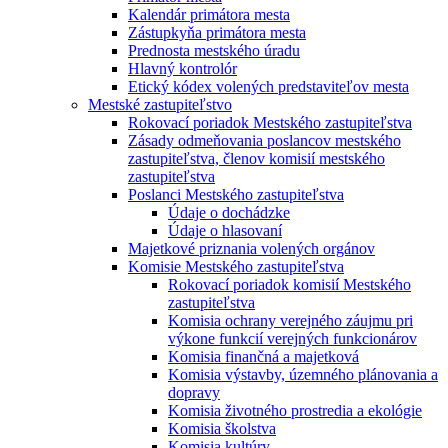
Kalendár primátora mesta
Zástupkyňa primátora mesta
Prednosta mestského úradu
Hlavný kontrolór
Etický kódex volených predstaviteľov mesta
Mestské zastupiteľstvo
Rokovací poriadok Mestského zastupiteľstva
Zásady odmeňovania poslancov mestského
zastupiteľstva, členov komisií mestského
zastupiteľstva
Poslanci Mestského zastupiteľstva
Údaje o dochádzke
Údaje o hlasovaní
Majetkové priznania volených orgánov
Komisie Mestského zastupiteľstva
Rokovací poriadok komisií Mestského
zastupiteľstva
Komisia ochrany verejného záujmu pri
výkone funkcií verejných funkcionárov
Komisia finančná a majetková
Komisia výstavby, územného plánovania a
dopravy
Komisia životného prostredia a ekológie
Komisia školstva
Komisia kultúry