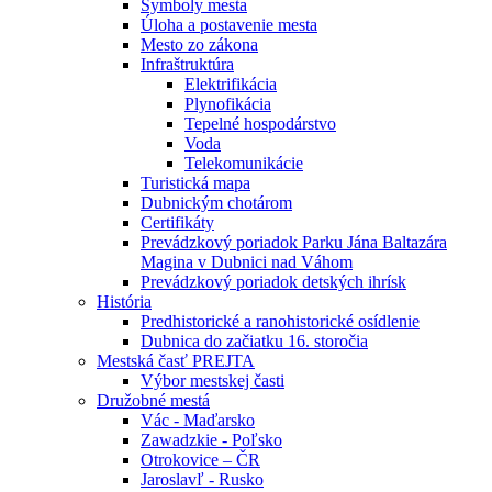
Symboly mesta
Úloha a postavenie mesta
Mesto zo zákona
Infraštruktúra
Elektrifikácia
Plynofikácia
Tepelné hospodárstvo
Voda
Telekomunikácie
Turistická mapa
Dubnickým chotárom
Certifikáty
Prevádzkový poriadok Parku Jána Baltazára
Magina v Dubnici nad Váhom
Prevádzkový poriadok detských ihrísk
História
Predhistorické a ranohistorické osídlenie
Dubnica do začiatku 16. storočia
Mestská časť PREJTA
Výbor mestskej časti
Družobné mestá
Vác - Maďarsko
Zawadzkie - Poľsko
Otrokovice – ČR
Jaroslavľ - Rusko