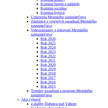
Komisia športu a mládeže
Komisia sociálna
Komisia bytová
Uznesenia Mestského zastupiteľstva
Zápisnice z verejných zasadnutí Mestského
zastupiteľstva
Videozáznamy z rokovaní Mestského
zastupiteľstva
Rok 2026
Rok 2025
Rok 2024
Rok 2023
Rok 2022
Rok 2021
Rok 2020
Rok 2019
Rok 2018
Rok 2017
Rok 2016
Rok 2015
Termíny zasadnutí a program Mestského
zastupiteľstva
Ako vybaviť
e-služby Dubnica nad Váhom