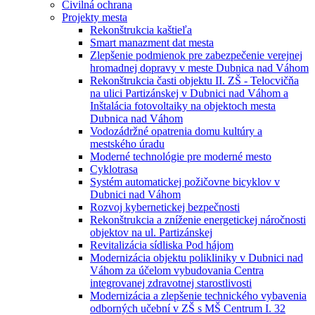
Civilná ochrana
Projekty mesta
Rekonštrukcia kaštieľa
Smart manazment dat mesta
Zlepšenie podmienok pre zabezpečenie verejnej
hromadnej dopravy v meste Dubnica nad Váhom
Rekonštrukcia časti objektu II. ZŠ - Telocvičňa
na ulici Partizánskej v Dubnici nad Váhom a
Inštalácia fotovoltaiky na objektoch mesta
Dubnica nad Váhom
Vodozádržné opatrenia domu kultúry a
mestského úradu
Moderné technológie pre moderné mesto
Cyklotrasa
Systém automatickej požičovne bicyklov v
Dubnici nad Váhom
Rozvoj kybernetickej bezpečnosti
Rekonštrukcia a zníženie energetickej náročnosti
objektov na ul. Partizánskej
Revitalizácia sídliska Pod hájom
Modernizácia objektu polikliniky v Dubnici nad
Váhom za účelom vybudovania Centra
integrovanej zdravotnej starostlivosti
Modernizácia a zlepšenie technického vybavenia
odborných učební v ZŠ s MŠ Centrum I. 32