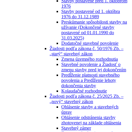
Stavby postavené pred 1. októbrom
1976
Stavby postavené od 1. októbra
1976 do 31.12.1989
Preskúmanie spôsobilosti stavby na
užívanie (Dokončené stavby
postavené od 01.01.1990 do
31.03.2025)
Dodatočné stavebné povolenie
Žiadosti podľa zákona č. 50/1976 Zb. –
„starý“ stavebný zákon
Zmena územného rozhodnutia
Stavebné povolenie a Žiadosť o
zmenu stavby pred jej dokončením
Predĺženie platnosti stavebného
povolenia a Predĺženie lehoty
dokončenia stavby
Kolaudačné rozhodnutie
Žiadosti podľa zákona č. 25/2025 Zb. –
„nový“ stavebný zákon
Ohlásenie stavby a stavebných
úprav
Ohlásenie odstránenia stavby
zhotovenej na základe ohlásenia
Stavebný zámer