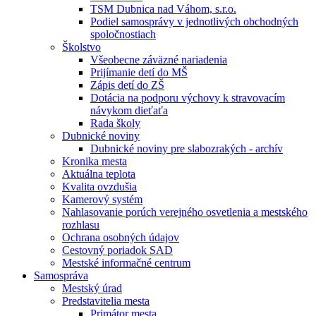
TSM Dubnica nad Váhom, s.r.o.
Podiel samosprávy v jednotlivých obchodných
spoločnostiach
Školstvo
Všeobecne záväzné nariadenia
Prijímanie detí do MŠ
Zápis detí do ZŠ
Dotácia na podporu výchovy k stravovacím
návykom dieťaťa
Rada školy
Dubnické noviny
Dubnické noviny pre slabozrakých - archív
Kronika mesta
Aktuálna teplota
Kvalita ovzdušia
Kamerový systém
Nahlasovanie porúch verejného osvetlenia a mestského
rozhlasu
Ochrana osobných údajov
Cestovný poriadok SAD
Mestské informačné centrum
Samospráva
Mestský úrad
Predstavitelia mesta
Primátor mesta