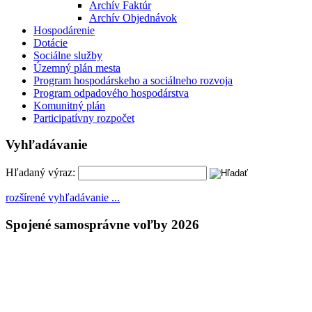
Archív Faktúr
Archív Objednávok
Hospodárenie
Dotácie
Sociálne služby
Územný plán mesta
Program hospodárskeho a sociálneho rozvoja
Program odpadového hospodárstva
Komunitný plán
Participatívny rozpočet
Vyhľadávanie
Hľadaný výraz:
rozšírené vyhľadávanie ...
Spojené samosprávne voľby 2026