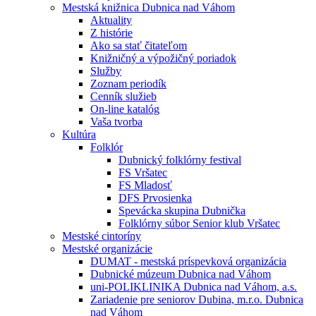
Mestská knižnica Dubnica nad Váhom
Aktuality
Z histórie
Ako sa stať čitateľom
Knižničný a výpožičný poriadok
Služby
Zoznam periodík
Cenník služieb
On-line katalóg
Vaša tvorba
Kultúra
Folklór
Dubnický folklórny festival
FS Vršatec
FS Mladosť
DFS Prvosienka
Spevácka skupina Dubnička
Folklórny súbor Senior klub Vršatec
Mestské cintoríny
Mestské organizácie
DUMAT - mestská príspevková organizácia
Dubnické múzeum Dubnica nad Váhom
uni-POLIKLINIKA Dubnica nad Váhom, a.s.
Zariadenie pre seniorov Dubina, m.r.o. Dubnica
nad Váhom