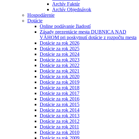
Archív Faktúr
Archív Objednávok
Hospodárenie
Dotácie
Online podávanie žiadostí
Zásady prezentácie mesta DUBNICA NAD
VÁHOM pri poskytnutí dotácie z rozpočtu mesta
Dotácie za rok 2026
Dotácie za rok 2025
Dotácie za rok 2024
Dotácie za rok 2023
Dotácie za rok 2022
Dotácie za rok 2021
Dotácie za rok 2020
Dotácie za rok 2019
Dotácie za rok 2018
Dotácie za rok 2017
Dotácie za rok 2016
Dotácie za rok 2015
Dotácie za rok 2014
Dotácie za rok 2013
Dotácie za rok 2012
Dotácie za rok 2011
Dotácie za rok 2010
Dotácie za rok 2009