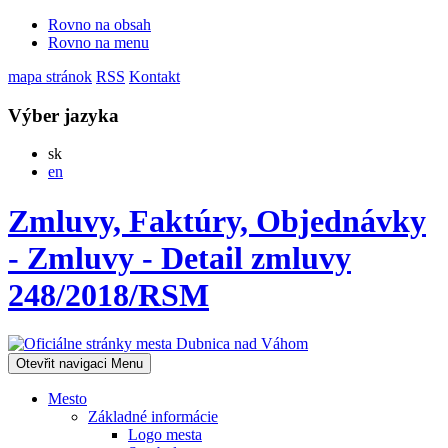
Rovno na obsah
Rovno na menu
mapa stránok
RSS
Kontakt
Výber jazyka
Slovensky
sk
English
en
Zmluvy, Faktúry, Objednávky
- Zmluvy - Detail zmluvy
248/2018/RSM
Otevřit navigaci
Menu
Mesto
Základné informácie
Logo mesta