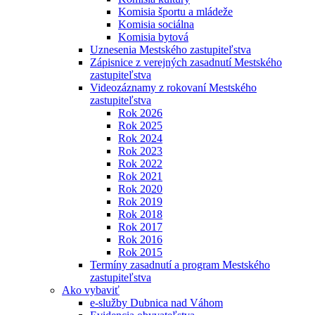
Komisia športu a mládeže
Komisia sociálna
Komisia bytová
Uznesenia Mestského zastupiteľstva
Zápisnice z verejných zasadnutí Mestského
zastupiteľstva
Videozáznamy z rokovaní Mestského
zastupiteľstva
Rok 2026
Rok 2025
Rok 2024
Rok 2023
Rok 2022
Rok 2021
Rok 2020
Rok 2019
Rok 2018
Rok 2017
Rok 2016
Rok 2015
Termíny zasadnutí a program Mestského
zastupiteľstva
Ako vybaviť
e-služby Dubnica nad Váhom