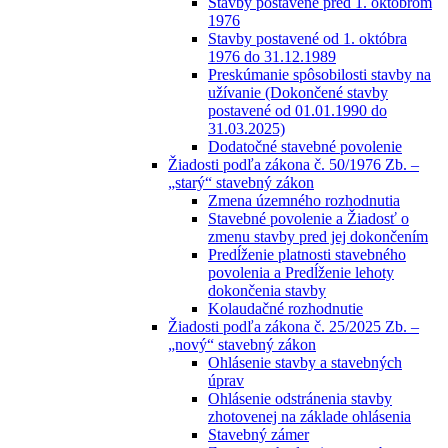
Stavby postavené pred 1. októbrom
1976
Stavby postavené od 1. októbra
1976 do 31.12.1989
Preskúmanie spôsobilosti stavby na
užívanie (Dokončené stavby
postavené od 01.01.1990 do
31.03.2025)
Dodatočné stavebné povolenie
Žiadosti podľa zákona č. 50/1976 Zb. –
„starý“ stavebný zákon
Zmena územného rozhodnutia
Stavebné povolenie a Žiadosť o
zmenu stavby pred jej dokončením
Predĺženie platnosti stavebného
povolenia a Predĺženie lehoty
dokončenia stavby
Kolaudačné rozhodnutie
Žiadosti podľa zákona č. 25/2025 Zb. –
„nový“ stavebný zákon
Ohlásenie stavby a stavebných
úprav
Ohlásenie odstránenia stavby
zhotovenej na základe ohlásenia
Stavebný zámer