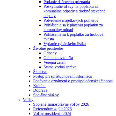
Podanie daňového priznania
Poskytnutie úľavy na poplatku za
komunálne odpady a drobné stavebné
odpady
Potvrdenie majetkových pomerov
Prihlásenie sa k plateniu poplatku za
komunálny odpad
Prihlásenie sa k poplatku za hrobové
miesta
Vydanie rybárskeho lístka
Životné prostredie
Odpady
Ochrana ovzdušia
Verejná zeleň
Štátna vodná správa
Školstvo
Postup pri sprístupňovaní informácií
Podávanie oznámení o protispoločenskej činnosti
Kultúra
Doprava
Sociálne služby
Voľby
Spojené samosprávne voľby 2026
Referendum 4.júla2026
Voľby prezidenta 2024