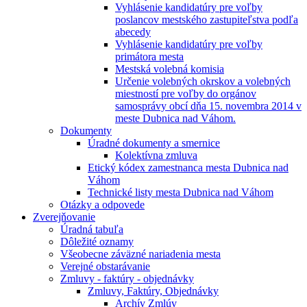
Vyhlásenie kandidatúry pre voľby
poslancov mestského zastupiteľstva podľa
abecedy
Vyhlásenie kandidatúry pre voľby
primátora mesta
Mestská volebná komisia
Určenie volebných okrskov a volebných
miestností pre voľby do orgánov
samosprávy obcí dňa 15. novembra 2014 v
meste Dubnica nad Váhom.
Dokumenty
Úradné dokumenty a smernice
Kolektívna zmluva
Etický kódex zamestnanca mesta Dubnica nad
Váhom
Technické listy mesta Dubnica nad Váhom
Otázky a odpovede
Zverejňovanie
Úradná tabuľa
Dôležité oznamy
Všeobecne záväzné nariadenia mesta
Verejné obstarávanie
Zmluvy - faktúry - objednávky
Zmluvy, Faktúry, Objednávky
Archív Zmlúv