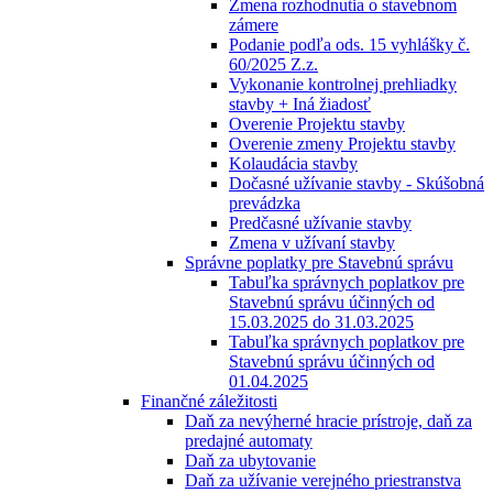
Zmena rozhodnutia o stavebnom
zámere
Podanie podľa ods. 15 vyhlášky č.
60/2025 Z.z.
Vykonanie kontrolnej prehliadky
stavby + Iná žiadosť
Overenie Projektu stavby
Overenie zmeny Projektu stavby
Kolaudácia stavby
Dočasné užívanie stavby - Skúšobná
prevádzka
Predčasné užívanie stavby
Zmena v užívaní stavby
Správne poplatky pre Stavebnú správu
Tabuľka správnych poplatkov pre
Stavebnú správu účinných od
15.03.2025 do 31.03.2025
Tabuľka správnych poplatkov pre
Stavebnú správu účinných od
01.04.2025
Finančné záležitosti
Daň za nevýherné hracie prístroje, daň za
predajné automaty
Daň za ubytovanie
Daň za užívanie verejného priestranstva