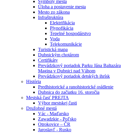
Symboly mesta
Úloha a postavenie mesta
Mesto zo zákona
Infraštruktúra
Elektrifikácia
Plynofikácia
Tepelné hospodárstvo
Voda
Telekomunikácie
Turistická mapa
Dubnickým chotárom
Certifikáty
Prevádzkový poriadok Parku Jána Baltazára
Magina v Dubnici nad Váhom
Prevádzkový poriadok detských ihrísk
História
Predhistorické a ranohistorické osídlenie
Dubnica do začiatku 16. storočia
Mestská časť PREJTA
Výbor mestskej časti
Družobné mestá
Vác - Maďarsko
Zawadzkie - Poľsko
Otrokovice – ČR
Jaroslavľ - Rusko