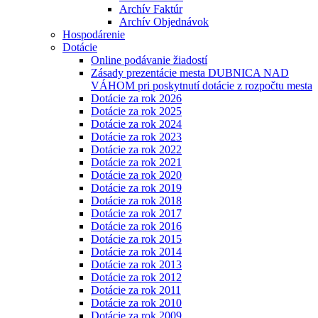
Archív Faktúr
Archív Objednávok
Hospodárenie
Dotácie
Online podávanie žiadostí
Zásady prezentácie mesta DUBNICA NAD
VÁHOM pri poskytnutí dotácie z rozpočtu mesta
Dotácie za rok 2026
Dotácie za rok 2025
Dotácie za rok 2024
Dotácie za rok 2023
Dotácie za rok 2022
Dotácie za rok 2021
Dotácie za rok 2020
Dotácie za rok 2019
Dotácie za rok 2018
Dotácie za rok 2017
Dotácie za rok 2016
Dotácie za rok 2015
Dotácie za rok 2014
Dotácie za rok 2013
Dotácie za rok 2012
Dotácie za rok 2011
Dotácie za rok 2010
Dotácie za rok 2009