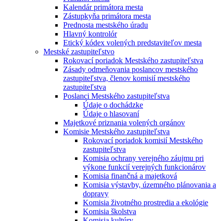
Kalendár primátora mesta
Zástupkyňa primátora mesta
Prednosta mestského úradu
Hlavný kontrolór
Etický kódex volených predstaviteľov mesta
Mestské zastupiteľstvo
Rokovací poriadok Mestského zastupiteľstva
Zásady odmeňovania poslancov mestského
zastupiteľstva, členov komisií mestského
zastupiteľstva
Poslanci Mestského zastupiteľstva
Údaje o dochádzke
Údaje o hlasovaní
Majetkové priznania volených orgánov
Komisie Mestského zastupiteľstva
Rokovací poriadok komisií Mestského
zastupiteľstva
Komisia ochrany verejného záujmu pri
výkone funkcií verejných funkcionárov
Komisia finančná a majetková
Komisia výstavby, územného plánovania a
dopravy
Komisia životného prostredia a ekológie
Komisia školstva
Komisia kultúry