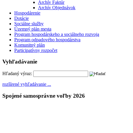
Archív Faktúr
Archív Objednávok
Hospodárenie
Dotácie
Sociálne služby
Územný plán mesta
Program hospodárskeho a sociálneho rozvoja
Program odpadového hospodárstva
Komunitný plán
Participatívny rozpočet
Vyhľadávanie
Hľadaný výraz:
rozšírené vyhľadávanie ...
Spojené samosprávne voľby 2026