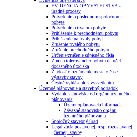
Evidencia obyvateľstva
EVIDENCIA OBYVATEĽSTVA -
úradné procesy
Potvrdenie o poslednom spoločnom
pobyte
Potvrdenie o trvalom pobyte
Prihlásenie k prechodnému pobytu
Prihlásenie na trvalý pobyt
Zrušenie trvalého pobytu
Zrušenie prechodného pobytu
Určenie/zrušenie súpisného čísla
Zmena tolerovaného pobytu na účel
dočasného útočiska
Žiadosť o oznámenie mesta o čase
výstavby stavby
Čestné vyhlásenie s vysvetlením
Územné plánovanie a stavebný poriadok
Vydanie stanoviska od orgánu územného
plánovania
Územnoplánovacia informácia
Záväzné stanovisko orgánu
územného plánovania
Spoločný stavebný úrad
Legalizácia postavenej, resp. rozostavanej
„čiernej“ stavby