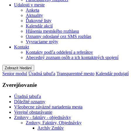
Udalosti v meste
Anketa
Aktuality
Ďakovné listy
Kalendár akcií
Hlásenia mestského rozhlasu
Oznamy odoslané cez SMS rozhlas
Vyvraciame mýty
Kontakt
Kontakty podľa oddelení a referátov
Abecedný zoznam osôb a ich kontaktných spojení
Zobrazit hledání
Senior modul
Úradná tabuľa
Transparentné mesto
Kalendár podujatí
Zverejňovanie
Úradná tabuľa
Dôležité oznamy
Všeobecne záväzné nariadenia mesta
Verejné obstarávanie
Zmluvy - faktúry - objednávky
Zmluvy, Faktúry, Objednávky
Archív Zmlúv