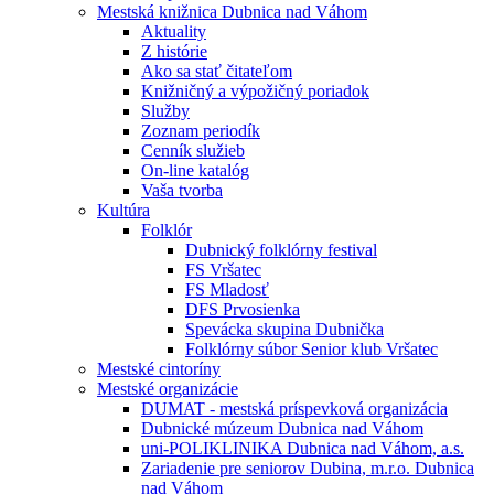
Mestská knižnica Dubnica nad Váhom
Aktuality
Z histórie
Ako sa stať čitateľom
Knižničný a výpožičný poriadok
Služby
Zoznam periodík
Cenník služieb
On-line katalóg
Vaša tvorba
Kultúra
Folklór
Dubnický folklórny festival
FS Vršatec
FS Mladosť
DFS Prvosienka
Spevácka skupina Dubnička
Folklórny súbor Senior klub Vršatec
Mestské cintoríny
Mestské organizácie
DUMAT - mestská príspevková organizácia
Dubnické múzeum Dubnica nad Váhom
uni-POLIKLINIKA Dubnica nad Váhom, a.s.
Zariadenie pre seniorov Dubina, m.r.o. Dubnica
nad Váhom