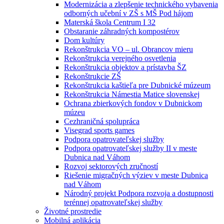
Modernizácia a zlepšenie technického vybavenia
odborných učební v ZŠ s MŠ Pod hájom
Materská škola Centrum I 32
Obstaranie záhradných kompostérov
Dom kultúry
Rekonštrukcia VO – ul. Obrancov mieru
Rekonštrukcia verejného osvetlenia
Rekonštrukcia objektov a prístavba ŠZ
Rekonštrukcie ZŠ
Rekonštrukcia kaštieľa pre Dubnické múzeum
Rekonštrukcia Námestia Matice slovenskej
Ochrana zbierkových fondov v Dubnickom
múzeu
Cezhraničná spolupráca
Visegrad sports games
Podpora opatrovateľskej služby
Podpora opatrovateľskej služby II v meste
Dubnica nad Váhom
Rozvoj sektorových zručností
Riešenie migračných výziev v meste Dubnica
nad Váhom
Národný projekt Podpora rozvoja a dostupnosti
terénnej opatrovateľskej služby
Životné prostredie
Mobilná aplikácia