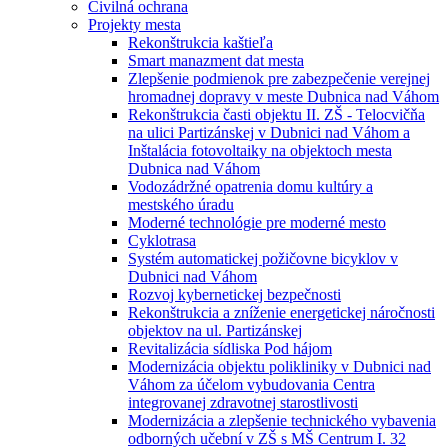
Civilná ochrana
Projekty mesta
Rekonštrukcia kaštieľa
Smart manazment dat mesta
Zlepšenie podmienok pre zabezpečenie verejnej
hromadnej dopravy v meste Dubnica nad Váhom
Rekonštrukcia časti objektu II. ZŠ - Telocvičňa
na ulici Partizánskej v Dubnici nad Váhom a
Inštalácia fotovoltaiky na objektoch mesta
Dubnica nad Váhom
Vodozádržné opatrenia domu kultúry a
mestského úradu
Moderné technológie pre moderné mesto
Cyklotrasa
Systém automatickej požičovne bicyklov v
Dubnici nad Váhom
Rozvoj kybernetickej bezpečnosti
Rekonštrukcia a zníženie energetickej náročnosti
objektov na ul. Partizánskej
Revitalizácia sídliska Pod hájom
Modernizácia objektu polikliniky v Dubnici nad
Váhom za účelom vybudovania Centra
integrovanej zdravotnej starostlivosti
Modernizácia a zlepšenie technického vybavenia
odborných učební v ZŠ s MŠ Centrum I. 32