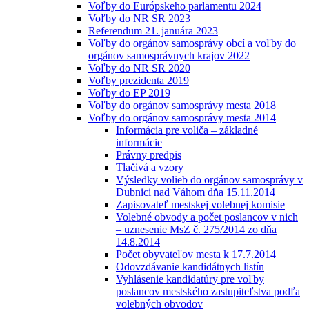
Voľby do Európskeho parlamentu 2024
Voľby do NR SR 2023
Referendum 21. januára 2023
Voľby do orgánov samosprávy obcí a voľby do
orgánov samosprávnych krajov 2022
Voľby do NR SR 2020
Voľby prezidenta 2019
Voľby do EP 2019
Voľby do orgánov samosprávy mesta 2018
Voľby do orgánov samosprávy mesta 2014
Informácia pre voliča – základné
informácie
Právny predpis
Tlačivá a vzory
Výsledky volieb do orgánov samosprávy v
Dubnici nad Váhom dňa 15.11.2014
Zapisovateľ mestskej volebnej komisie
Volebné obvody a počet poslancov v nich
– uznesenie MsZ č. 275/2014 zo dňa
14.8.2014
Počet obyvateľov mesta k 17.7.2014
Odovzdávanie kandidátnych listín
Vyhlásenie kandidatúry pre voľby
poslancov mestského zastupiteľstva podľa
volebných obvodov