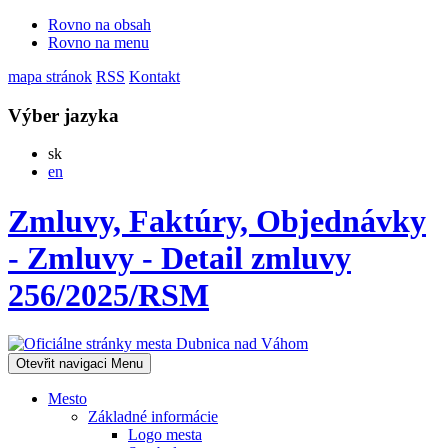
Rovno na obsah
Rovno na menu
mapa stránok
RSS
Kontakt
Výber jazyka
Slovensky
sk
English
en
Zmluvy, Faktúry, Objednávky
- Zmluvy - Detail zmluvy
256/2025/RSM
Otevřit navigaci
Menu
Mesto
Základné informácie
Logo mesta