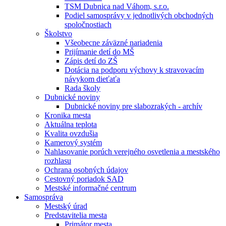
TSM Dubnica nad Váhom, s.r.o.
Podiel samosprávy v jednotlivých obchodných
spoločnostiach
Školstvo
Všeobecne záväzné nariadenia
Prijímanie detí do MŠ
Zápis detí do ZŠ
Dotácia na podporu výchovy k stravovacím
návykom dieťaťa
Rada školy
Dubnické noviny
Dubnické noviny pre slabozrakých - archív
Kronika mesta
Aktuálna teplota
Kvalita ovzdušia
Kamerový systém
Nahlasovanie porúch verejného osvetlenia a mestského
rozhlasu
Ochrana osobných údajov
Cestovný poriadok SAD
Mestské informačné centrum
Samospráva
Mestský úrad
Predstavitelia mesta
Primátor mesta