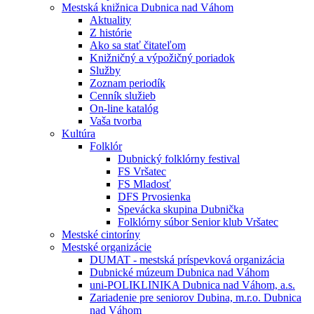
Mestská knižnica Dubnica nad Váhom
Aktuality
Z histórie
Ako sa stať čitateľom
Knižničný a výpožičný poriadok
Služby
Zoznam periodík
Cenník služieb
On-line katalóg
Vaša tvorba
Kultúra
Folklór
Dubnický folklórny festival
FS Vršatec
FS Mladosť
DFS Prvosienka
Spevácka skupina Dubnička
Folklórny súbor Senior klub Vršatec
Mestské cintoríny
Mestské organizácie
DUMAT - mestská príspevková organizácia
Dubnické múzeum Dubnica nad Váhom
uni-POLIKLINIKA Dubnica nad Váhom, a.s.
Zariadenie pre seniorov Dubina, m.r.o. Dubnica
nad Váhom