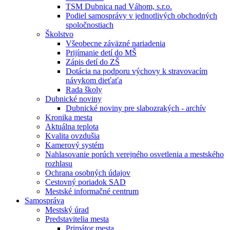
TSM Dubnica nad Váhom, s.r.o.
Podiel samosprávy v jednotlivých obchodných
spoločnostiach
Školstvo
Všeobecne záväzné nariadenia
Prijímanie detí do MŠ
Zápis detí do ZŠ
Dotácia na podporu výchovy k stravovacím
návykom dieťaťa
Rada školy
Dubnické noviny
Dubnické noviny pre slabozrakých - archív
Kronika mesta
Aktuálna teplota
Kvalita ovzdušia
Kamerový systém
Nahlasovanie porúch verejného osvetlenia a mestského
rozhlasu
Ochrana osobných údajov
Cestovný poriadok SAD
Mestské informačné centrum
Samospráva
Mestský úrad
Predstavitelia mesta
Primátor mesta