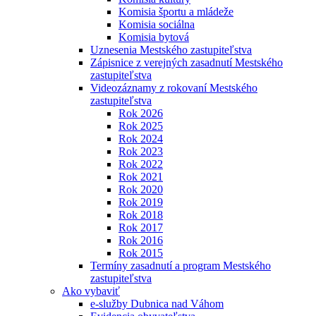
Komisia športu a mládeže
Komisia sociálna
Komisia bytová
Uznesenia Mestského zastupiteľstva
Zápisnice z verejných zasadnutí Mestského
zastupiteľstva
Videozáznamy z rokovaní Mestského
zastupiteľstva
Rok 2026
Rok 2025
Rok 2024
Rok 2023
Rok 2022
Rok 2021
Rok 2020
Rok 2019
Rok 2018
Rok 2017
Rok 2016
Rok 2015
Termíny zasadnutí a program Mestského
zastupiteľstva
Ako vybaviť
e-služby Dubnica nad Váhom