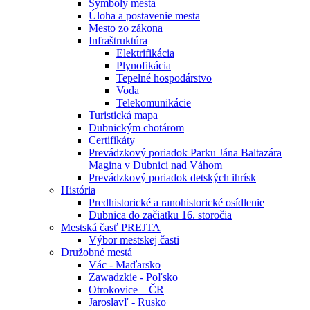
Symboly mesta
Úloha a postavenie mesta
Mesto zo zákona
Infraštruktúra
Elektrifikácia
Plynofikácia
Tepelné hospodárstvo
Voda
Telekomunikácie
Turistická mapa
Dubnickým chotárom
Certifikáty
Prevádzkový poriadok Parku Jána Baltazára
Magina v Dubnici nad Váhom
Prevádzkový poriadok detských ihrísk
História
Predhistorické a ranohistorické osídlenie
Dubnica do začiatku 16. storočia
Mestská časť PREJTA
Výbor mestskej časti
Družobné mestá
Vác - Maďarsko
Zawadzkie - Poľsko
Otrokovice – ČR
Jaroslavľ - Rusko