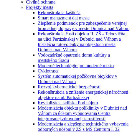
Civilná ochrana
Projekty mesta
Rekonštrukcia kaštieľa
Smart manazment dat mesta
Zlepšenie podmienok pre zabezpečenie verejnej
hromadnej dopravy v meste Dubnica nad Váhom
Rekonštrukcia časti objektu II. ZŠ - Telocvičňa
na ulici Partizánskej v Dubnici nad Váhom a
Inštalácia fotovoltaiky na objektoch mesta
Dubnica nad Váhom
Vodozádržné opatrenia domu kultúry a
mestského úradu
Moderné technológie pre moderné mesto
Cyklotrasa
Systém automatickej požičovne bicyklov v
Dubnici nad Váhom
Rozvoj kybernetickej bezpečnosti
Rekonštrukcia a zníženie energetickej náročnosti
objektov na ul. Partizánskej
Revitalizácia sídliska Pod hájom
Modernizácia objektu polikliniky v Dubnici nad
Váhom za účelom vybudovania Centra
integrovanej zdravotnej starostlivosti
Modernizácia a zlepšenie technického vybavenia
odborných učební v ZŠ s MŠ Centrum I. 32