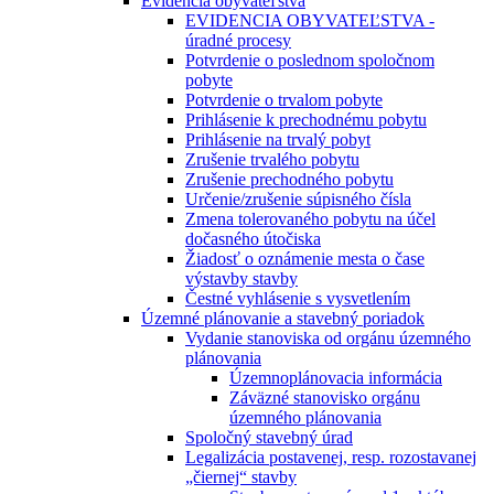
Evidencia obyvateľstva
EVIDENCIA OBYVATEĽSTVA -
úradné procesy
Potvrdenie o poslednom spoločnom
pobyte
Potvrdenie o trvalom pobyte
Prihlásenie k prechodnému pobytu
Prihlásenie na trvalý pobyt
Zrušenie trvalého pobytu
Zrušenie prechodného pobytu
Určenie/zrušenie súpisného čísla
Zmena tolerovaného pobytu na účel
dočasného útočiska
Žiadosť o oznámenie mesta o čase
výstavby stavby
Čestné vyhlásenie s vysvetlením
Územné plánovanie a stavebný poriadok
Vydanie stanoviska od orgánu územného
plánovania
Územnoplánovacia informácia
Záväzné stanovisko orgánu
územného plánovania
Spoločný stavebný úrad
Legalizácia postavenej, resp. rozostavanej
„čiernej“ stavby