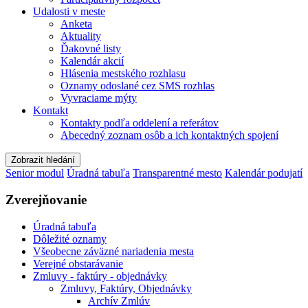
Udalosti v meste
Anketa
Aktuality
Ďakovné listy
Kalendár akcií
Hlásenia mestského rozhlasu
Oznamy odoslané cez SMS rozhlas
Vyvraciame mýty
Kontakt
Kontakty podľa oddelení a referátov
Abecedný zoznam osôb a ich kontaktných spojení
Zobrazit hledání
Senior modul
Úradná tabuľa
Transparentné mesto
Kalendár podujatí
Zverejňovanie
Úradná tabuľa
Dôležité oznamy
Všeobecne záväzné nariadenia mesta
Verejné obstarávanie
Zmluvy - faktúry - objednávky
Zmluvy, Faktúry, Objednávky
Archív Zmlúv