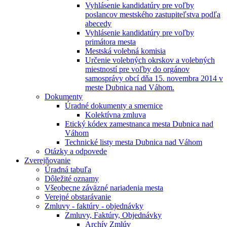
Vyhlásenie kandidatúry pre voľby
poslancov mestského zastupiteľstva podľa
abecedy
Vyhlásenie kandidatúry pre voľby
primátora mesta
Mestská volebná komisia
Určenie volebných okrskov a volebných
miestností pre voľby do orgánov
samosprávy obcí dňa 15. novembra 2014 v
meste Dubnica nad Váhom.
Dokumenty
Úradné dokumenty a smernice
Kolektívna zmluva
Etický kódex zamestnanca mesta Dubnica nad
Váhom
Technické listy mesta Dubnica nad Váhom
Otázky a odpovede
Zverejňovanie
Úradná tabuľa
Dôležité oznamy
Všeobecne záväzné nariadenia mesta
Verejné obstarávanie
Zmluvy - faktúry - objednávky
Zmluvy, Faktúry, Objednávky
Archív Zmlúv