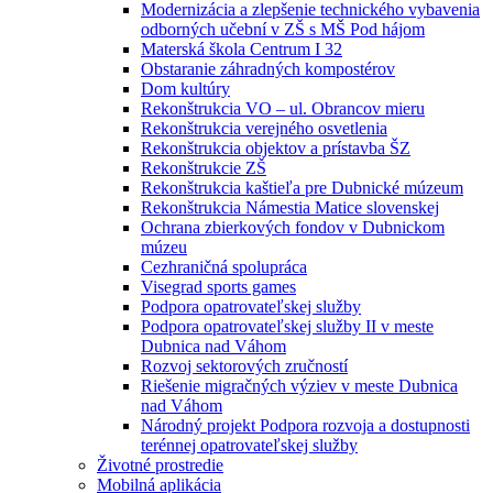
Modernizácia a zlepšenie technického vybavenia
odborných učební v ZŠ s MŠ Pod hájom
Materská škola Centrum I 32
Obstaranie záhradných kompostérov
Dom kultúry
Rekonštrukcia VO – ul. Obrancov mieru
Rekonštrukcia verejného osvetlenia
Rekonštrukcia objektov a prístavba ŠZ
Rekonštrukcie ZŠ
Rekonštrukcia kaštieľa pre Dubnické múzeum
Rekonštrukcia Námestia Matice slovenskej
Ochrana zbierkových fondov v Dubnickom
múzeu
Cezhraničná spolupráca
Visegrad sports games
Podpora opatrovateľskej služby
Podpora opatrovateľskej služby II v meste
Dubnica nad Váhom
Rozvoj sektorových zručností
Riešenie migračných výziev v meste Dubnica
nad Váhom
Národný projekt Podpora rozvoja a dostupnosti
terénnej opatrovateľskej služby
Životné prostredie
Mobilná aplikácia