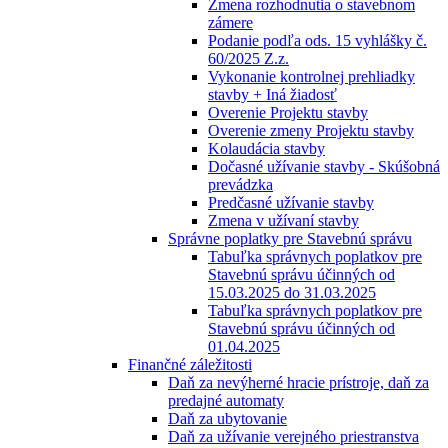
Zmena rozhodnutia o stavebnom
zámere
Podanie podľa ods. 15 vyhlášky č.
60/2025 Z.z.
Vykonanie kontrolnej prehliadky
stavby + Iná žiadosť
Overenie Projektu stavby
Overenie zmeny Projektu stavby
Kolaudácia stavby
Dočasné užívanie stavby - Skúšobná
prevádzka
Predčasné užívanie stavby
Zmena v užívaní stavby
Správne poplatky pre Stavebnú správu
Tabuľka správnych poplatkov pre
Stavebnú správu účinných od
15.03.2025 do 31.03.2025
Tabuľka správnych poplatkov pre
Stavebnú správu účinných od
01.04.2025
Finančné záležitosti
Daň za nevýherné hracie prístroje, daň za
predajné automaty
Daň za ubytovanie
Daň za užívanie verejného priestranstva