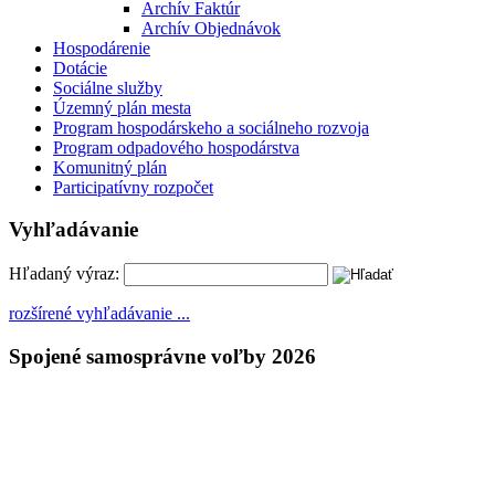
Archív Faktúr
Archív Objednávok
Hospodárenie
Dotácie
Sociálne služby
Územný plán mesta
Program hospodárskeho a sociálneho rozvoja
Program odpadového hospodárstva
Komunitný plán
Participatívny rozpočet
Vyhľadávanie
Hľadaný výraz:
rozšírené vyhľadávanie ...
Spojené samosprávne voľby 2026