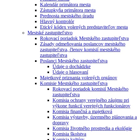
Kalendár primátora mesta
Zástupkyňa primátora mesta
Prednosta mestského úradu
Hlavný kontrolór
Etický kódex volených predstaviteľov mesta
Mestské zastupiteľstvo
Rokovací poriadok Mestského zastupiteľstva
Zásady odmeňovania poslancov mestského
zastupiteľstva, členov komisií mestského
zastupiteľstva
Poslanci Mestského zastupiteľstva
Údaje o dochádzke
Údaje o hlasovaní
Majetkové priznania volených orgánov
Komisie Mestského zastupiteľstva
Rokovací poriadok komisií Mestského
zastupiteľstva
Komisia ochrany verejného záujmu pri
výkone funkcií verejných funkcionárov
Komisia finančná a majetková
Komisia výstavby, územného plánovania a
dopravy
Komisia životného prostredia a ekológie
Komisia školstva
Komisia kultúry