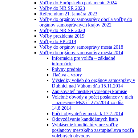
Voľby do Európskeho parlamentu 2024
Voľby do NR SR 2023
Referendum 21. januára 2023
Voľby do orgánov samosprávy obcí a voľby do
orgánov samosprávnych krajov 2022
Voľby do NR SR 2020
Voľby prezidenta 2019
Voľby do EP 2019
Voľby do orgánov samosprávy mesta 2018
Voľby do orgánov samosprávy mesta 2014
Informácia pre voliča – základné
informácie
Právny predpis
Tlačivá a vzory
Výsledky volieb do orgánov samosprávy v
Dubnici nad Váhom dňa 15.11.2014
Zapisovateľ mestskej volebnej komisie
Volebné obvody a počet poslancov v nich
– uznesenie MsZ č. 275/2014 zo dňa
14.8.2014
Počet obyvateľov mesta k 17.7.2014
Odovzdávanie kandidátnych listín
Vyhlásenie kandidatúry pre voľby
poslancov mestského zastupiteľstva podľa
volebných obvodov