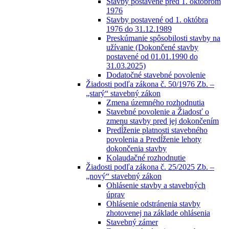
Stavby postavené pred 1. októbrom
1976
Stavby postavené od 1. októbra
1976 do 31.12.1989
Preskúmanie spôsobilosti stavby na
užívanie (Dokončené stavby
postavené od 01.01.1990 do
31.03.2025)
Dodatočné stavebné povolenie
Žiadosti podľa zákona č. 50/1976 Zb. –
„starý“ stavebný zákon
Zmena územného rozhodnutia
Stavebné povolenie a Žiadosť o
zmenu stavby pred jej dokončením
Predĺženie platnosti stavebného
povolenia a Predĺženie lehoty
dokončenia stavby
Kolaudačné rozhodnutie
Žiadosti podľa zákona č. 25/2025 Zb. –
„nový“ stavebný zákon
Ohlásenie stavby a stavebných
úprav
Ohlásenie odstránenia stavby
zhotovenej na základe ohlásenia
Stavebný zámer