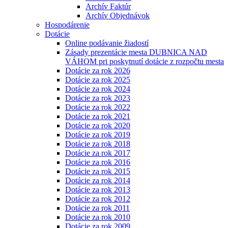
Archív Faktúr
Archív Objednávok
Hospodárenie
Dotácie
Online podávanie žiadostí
Zásady prezentácie mesta DUBNICA NAD
VÁHOM pri poskytnutí dotácie z rozpočtu mesta
Dotácie za rok 2026
Dotácie za rok 2025
Dotácie za rok 2024
Dotácie za rok 2023
Dotácie za rok 2022
Dotácie za rok 2021
Dotácie za rok 2020
Dotácie za rok 2019
Dotácie za rok 2018
Dotácie za rok 2017
Dotácie za rok 2016
Dotácie za rok 2015
Dotácie za rok 2014
Dotácie za rok 2013
Dotácie za rok 2012
Dotácie za rok 2011
Dotácie za rok 2010
Dotácie za rok 2009