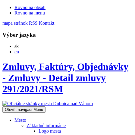
Rovno na obsah
Rovno na menu
mapa stránok
RSS
Kontakt
Výber jazyka
Slovensky
sk
English
en
Zmluvy, Faktúry, Objednávky
- Zmluvy - Detail zmluvy
291/2021/RSM
Otevřit navigaci
Menu
Mesto
Základné informácie
Logo mesta