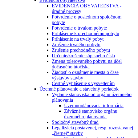
Evidencia obyvateľstva
EVIDENCIA OBYVATEĽSTVA -
úradné procesy
Potvrdenie o poslednom spoločnom
pobyte
Potvrdenie o trvalom pobyte
Prihlásenie k prechodnému pobytu
Prihlásenie na trvalý pobyt
Zrušenie trvalého pobytu
Zrušenie prechodného pobytu
Určenie/zrušenie súpisného čísla
Zmena tolerovaného pobytu na účel
dočasného útočiska
Žiadosť o oznámenie mesta o čase
výstavby stavby
Čestné vyhlásenie s vysvetlením
Územné plánovanie a stavebný poriadok
Vydanie stanoviska od orgánu územného
plánovania
Územnoplánovacia informácia
Záväzné stanovisko orgánu
územného plánovania
Spoločný stavebný úrad
Legalizácia postavenej, resp. rozostavanej
„čiernej“ stavby