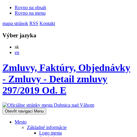
Rovno na obsah
Rovno na menu
mapa stránok
RSS
Kontakt
Výber jazyka
Slovensky
sk
English
en
Zmluvy, Faktúry, Objednávky
- Zmluvy - Detail zmluvy
297/2019 Od. E
Otevřit navigaci
Menu
Mesto
Základné informácie
Logo mesta