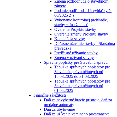
Zmena rozhodnutia o stavebnom
zámere
Podanie podľa ods. 15 vyhlášky č.
60/2025 Z.z.
Vykonanie kontrolnej prehliadky
stavby + Iná žiadosť
Overenie Projektu stavby
Overenie zmeny Projektu stavby
Kolaudácia stavby
Dočasné užívanie stavby - Skúšobná
prevádzka
Predčasné užívanie stavby
Zmena v užívaní stavby
Správne poplatky pre Stavebnú správu
Tabuľka správnych poplatkov pre
Stavebnú správu účinných od
15.03.2025 do 31.03.2025
Tabuľka správnych poplatkov pre
Stavebnú správu účinných od
01.04.2025
Finančné záležitosti
Daň za nevýherné hracie prístroje, daň za
predajné automaty
Daň za ubytovanie
Daň za užívanie verejného priestranstva