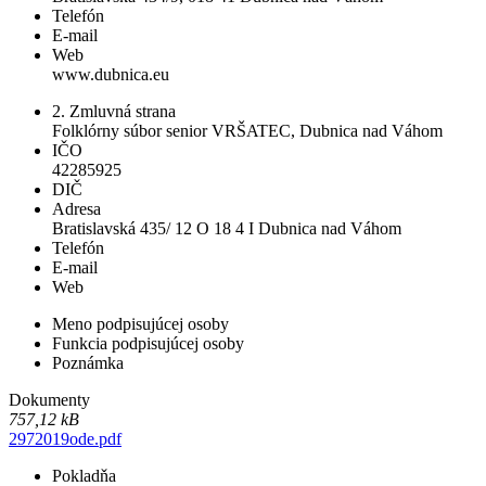
Telefón
E-mail
Web
www.dubnica.eu
2. Zmluvná strana
Folklórny súbor senior VRŠATEC, Dubnica nad Váhom
IČO
42285925
DIČ
Adresa
Bratislavská 435/ 12 O 18 4 I Dubnica nad Váhom
Telefón
E-mail
Web
Meno podpisujúcej osoby
Funkcia podpisujúcej osoby
Poznámka
Dokumenty
757,12 kB
2972019ode.pdf
Pokladňa