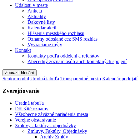
Udalosti v meste
Anketa
Aktuality
Ďakovné listy
Kalendár akcií
Hlásenia mestského rozhlasu
Oznamy odoslané cez SMS rozhlas
Vyvraciame mýty
Kontakt
Kontakty podľa oddelení a referátov
Abecedný zoznam osôb a ich kontaktných spojení
Zobrazit hledání
Senior modul
Úradná tabuľa
Transparentné mesto
Kalendár podujatí
Zverejňovanie
Úradná tabuľa
Dôležité oznamy
Všeobecne záväzné nariadenia mesta
Verejné obstarávanie
Zmluvy - faktúry - objednávky
Zmluvy, Faktúry, Objednávky
Archív Zmlúv