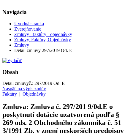
Navigácia
Úvodná stránka
Zverejňovanie
Zmluvy - faktúry - objednávky
Zmluvy, Faktúry, Objednávky
Zmluvy
Detail zmluvy 297/2019 Od. E
Obsah
Detail zmluvy
č.:
297/2019 Od. E
Naspäť na výpis zmlúv
Faktúry
|
Objednávky
Zmluva: Zmluva č. 297/201 9/0d.E o
poskytnutí dotácie uzatvorená podľa §
269 ods. 2 Obchodného zákonníka č. 51
3/1991 Zb. v znení neskorších predpisov