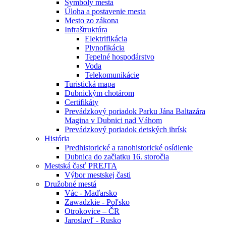
Symboly mesta
Úloha a postavenie mesta
Mesto zo zákona
Infraštruktúra
Elektrifikácia
Plynofikácia
Tepelné hospodárstvo
Voda
Telekomunikácie
Turistická mapa
Dubnickým chotárom
Certifikáty
Prevádzkový poriadok Parku Jána Baltazára
Magina v Dubnici nad Váhom
Prevádzkový poriadok detských ihrísk
História
Predhistorické a ranohistorické osídlenie
Dubnica do začiatku 16. storočia
Mestská časť PREJTA
Výbor mestskej časti
Družobné mestá
Vác - Maďarsko
Zawadzkie - Poľsko
Otrokovice – ČR
Jaroslavľ - Rusko