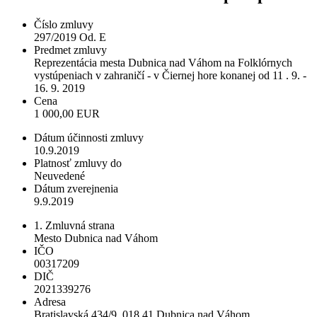
Číslo zmluvy
297/2019 Od. E
Predmet zmluvy
Reprezentácia mesta Dubnica nad Váhom na Folklórnych
vystúpeniach v zahraničí - v Čiernej hore konanej od 11 . 9. -
16. 9. 2019
Cena
1 000,00 EUR
Dátum účinnosti zmluvy
10.9.2019
Platnosť zmluvy do
Neuvedené
Dátum zverejnenia
9.9.2019
1. Zmluvná strana
Mesto Dubnica nad Váhom
IČO
00317209
DIČ
2021339276
Adresa
Bratislavská 434/9, 018 41 Dubnica nad Váhom