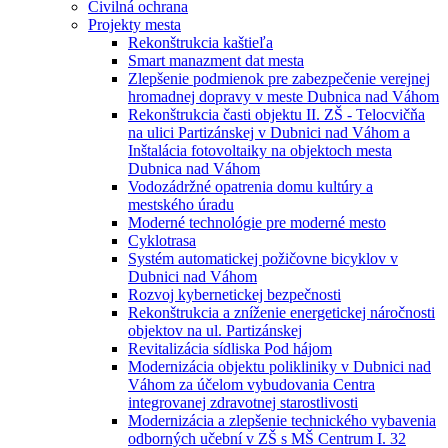
Civilná ochrana
Projekty mesta
Rekonštrukcia kaštieľa
Smart manazment dat mesta
Zlepšenie podmienok pre zabezpečenie verejnej
hromadnej dopravy v meste Dubnica nad Váhom
Rekonštrukcia časti objektu II. ZŠ - Telocvičňa
na ulici Partizánskej v Dubnici nad Váhom a
Inštalácia fotovoltaiky na objektoch mesta
Dubnica nad Váhom
Vodozádržné opatrenia domu kultúry a
mestského úradu
Moderné technológie pre moderné mesto
Cyklotrasa
Systém automatickej požičovne bicyklov v
Dubnici nad Váhom
Rozvoj kybernetickej bezpečnosti
Rekonštrukcia a zníženie energetickej náročnosti
objektov na ul. Partizánskej
Revitalizácia sídliska Pod hájom
Modernizácia objektu polikliniky v Dubnici nad
Váhom za účelom vybudovania Centra
integrovanej zdravotnej starostlivosti
Modernizácia a zlepšenie technického vybavenia
odborných učební v ZŠ s MŠ Centrum I. 32