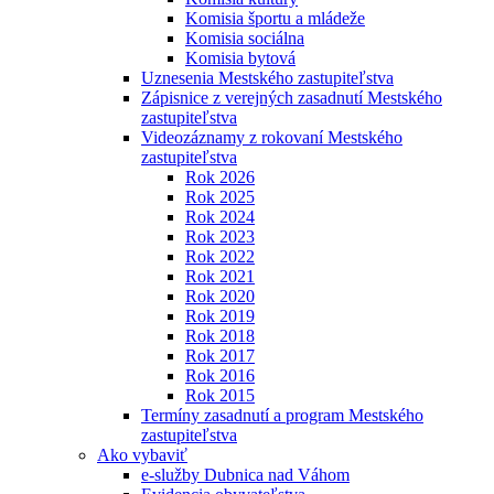
Komisia športu a mládeže
Komisia sociálna
Komisia bytová
Uznesenia Mestského zastupiteľstva
Zápisnice z verejných zasadnutí Mestského
zastupiteľstva
Videozáznamy z rokovaní Mestského
zastupiteľstva
Rok 2026
Rok 2025
Rok 2024
Rok 2023
Rok 2022
Rok 2021
Rok 2020
Rok 2019
Rok 2018
Rok 2017
Rok 2016
Rok 2015
Termíny zasadnutí a program Mestského
zastupiteľstva
Ako vybaviť
e-služby Dubnica nad Váhom