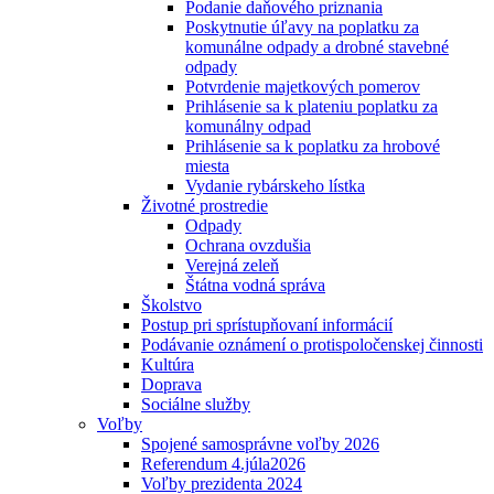
Podanie daňového priznania
Poskytnutie úľavy na poplatku za
komunálne odpady a drobné stavebné
odpady
Potvrdenie majetkových pomerov
Prihlásenie sa k plateniu poplatku za
komunálny odpad
Prihlásenie sa k poplatku za hrobové
miesta
Vydanie rybárskeho lístka
Životné prostredie
Odpady
Ochrana ovzdušia
Verejná zeleň
Štátna vodná správa
Školstvo
Postup pri sprístupňovaní informácií
Podávanie oznámení o protispoločenskej činnosti
Kultúra
Doprava
Sociálne služby
Voľby
Spojené samosprávne voľby 2026
Referendum 4.júla2026
Voľby prezidenta 2024