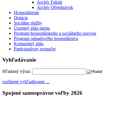
Archív Faktúr
Archív Objednávok
Hospodárenie
Dotácie
Sociálne služby
Územný plán mesta
Program hospodárskeho a sociálneho rozvoja
Program odpadového hospodárstva
Komunitný plán
Participatívny rozpočet
Vyhľadávanie
Hľadaný výraz:
rozšírené vyhľadávanie ...
Spojené samosprávne voľby 2026