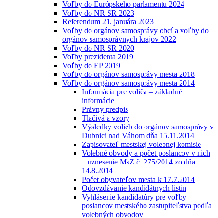
Voľby do Európskeho parlamentu 2024
Voľby do NR SR 2023
Referendum 21. januára 2023
Voľby do orgánov samosprávy obcí a voľby do
orgánov samosprávnych krajov 2022
Voľby do NR SR 2020
Voľby prezidenta 2019
Voľby do EP 2019
Voľby do orgánov samosprávy mesta 2018
Voľby do orgánov samosprávy mesta 2014
Informácia pre voliča – základné
informácie
Právny predpis
Tlačivá a vzory
Výsledky volieb do orgánov samosprávy v
Dubnici nad Váhom dňa 15.11.2014
Zapisovateľ mestskej volebnej komisie
Volebné obvody a počet poslancov v nich
– uznesenie MsZ č. 275/2014 zo dňa
14.8.2014
Počet obyvateľov mesta k 17.7.2014
Odovzdávanie kandidátnych listín
Vyhlásenie kandidatúry pre voľby
poslancov mestského zastupiteľstva podľa
volebných obvodov