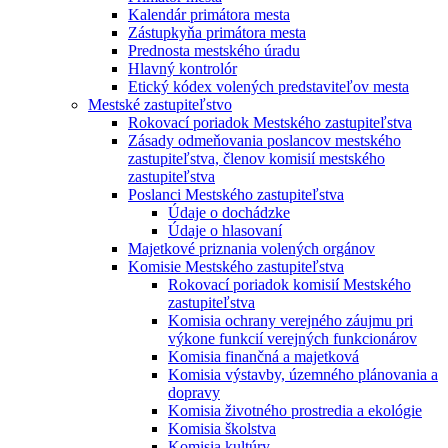
Kalendár primátora mesta
Zástupkyňa primátora mesta
Prednosta mestského úradu
Hlavný kontrolór
Etický kódex volených predstaviteľov mesta
Mestské zastupiteľstvo
Rokovací poriadok Mestského zastupiteľstva
Zásady odmeňovania poslancov mestského
zastupiteľstva, členov komisií mestského
zastupiteľstva
Poslanci Mestského zastupiteľstva
Údaje o dochádzke
Údaje o hlasovaní
Majetkové priznania volených orgánov
Komisie Mestského zastupiteľstva
Rokovací poriadok komisií Mestského
zastupiteľstva
Komisia ochrany verejného záujmu pri
výkone funkcií verejných funkcionárov
Komisia finančná a majetková
Komisia výstavby, územného plánovania a
dopravy
Komisia životného prostredia a ekológie
Komisia školstva
Komisia kultúry