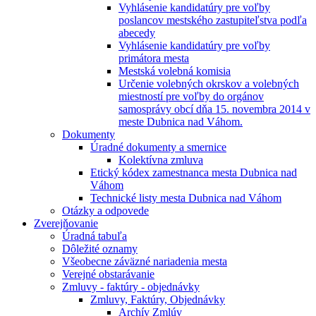
Vyhlásenie kandidatúry pre voľby
poslancov mestského zastupiteľstva podľa
abecedy
Vyhlásenie kandidatúry pre voľby
primátora mesta
Mestská volebná komisia
Určenie volebných okrskov a volebných
miestností pre voľby do orgánov
samosprávy obcí dňa 15. novembra 2014 v
meste Dubnica nad Váhom.
Dokumenty
Úradné dokumenty a smernice
Kolektívna zmluva
Etický kódex zamestnanca mesta Dubnica nad
Váhom
Technické listy mesta Dubnica nad Váhom
Otázky a odpovede
Zverejňovanie
Úradná tabuľa
Dôležité oznamy
Všeobecne záväzné nariadenia mesta
Verejné obstarávanie
Zmluvy - faktúry - objednávky
Zmluvy, Faktúry, Objednávky
Archív Zmlúv