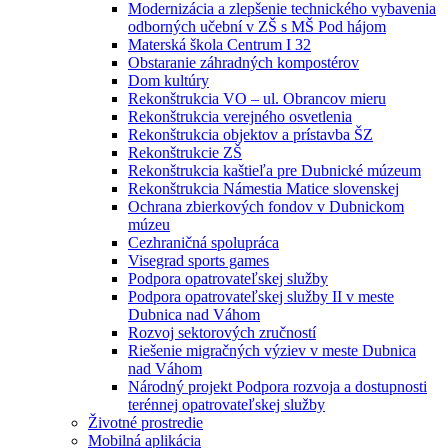
Modernizácia a zlepšenie technického vybavenia
odborných učební v ZŠ s MŠ Pod hájom
Materská škola Centrum I 32
Obstaranie záhradných kompostérov
Dom kultúry
Rekonštrukcia VO – ul. Obrancov mieru
Rekonštrukcia verejného osvetlenia
Rekonštrukcia objektov a prístavba ŠZ
Rekonštrukcie ZŠ
Rekonštrukcia kaštieľa pre Dubnické múzeum
Rekonštrukcia Námestia Matice slovenskej
Ochrana zbierkových fondov v Dubnickom
múzeu
Cezhraničná spolupráca
Visegrad sports games
Podpora opatrovateľskej služby
Podpora opatrovateľskej služby II v meste
Dubnica nad Váhom
Rozvoj sektorových zručností
Riešenie migračných výziev v meste Dubnica
nad Váhom
Národný projekt Podpora rozvoja a dostupnosti
terénnej opatrovateľskej služby
Životné prostredie
Mobilná aplikácia