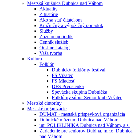
Mestská knižnica Dubnica nad Váhom
Aktuality
Z histórie
Ako sa stať čitateľom
Knižničný a výpožičný poriadok
Služby
Zoznam periodík
Cenník služieb
On-line katalóg
Vaša tvorba
Kultúra
Folklór
Dubnický folklórny festival
FS Vršatec
FS Mladosť
DFS Prvosienka
Spevácka skupina Dubnička
Folklórny súbor Senior klub Vršatec
Mestské cintoríny
Mestské organizácie
DUMAT - mestská príspevková organizácia
Dubnické múzeum Dubnica nad Váhom
uni-POLIKLINIKA Dubnica nad Váhom, a.s.
Zariadenie pre seniorov Dubina, m.r.o. Dubnica
nad Váhom