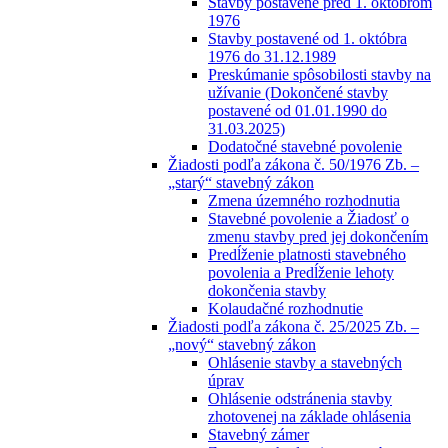
Stavby postavené pred 1. októbrom
1976
Stavby postavené od 1. októbra
1976 do 31.12.1989
Preskúmanie spôsobilosti stavby na
užívanie (Dokončené stavby
postavené od 01.01.1990 do
31.03.2025)
Dodatočné stavebné povolenie
Žiadosti podľa zákona č. 50/1976 Zb. –
„starý“ stavebný zákon
Zmena územného rozhodnutia
Stavebné povolenie a Žiadosť o
zmenu stavby pred jej dokončením
Predĺženie platnosti stavebného
povolenia a Predĺženie lehoty
dokončenia stavby
Kolaudačné rozhodnutie
Žiadosti podľa zákona č. 25/2025 Zb. –
„nový“ stavebný zákon
Ohlásenie stavby a stavebných
úprav
Ohlásenie odstránenia stavby
zhotovenej na základe ohlásenia
Stavebný zámer