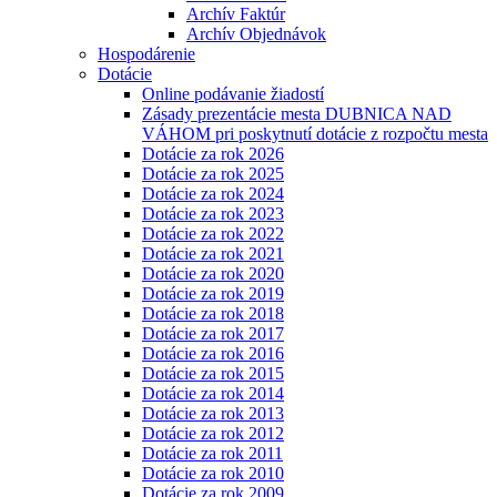
Archív Faktúr
Archív Objednávok
Hospodárenie
Dotácie
Online podávanie žiadostí
Zásady prezentácie mesta DUBNICA NAD
VÁHOM pri poskytnutí dotácie z rozpočtu mesta
Dotácie za rok 2026
Dotácie za rok 2025
Dotácie za rok 2024
Dotácie za rok 2023
Dotácie za rok 2022
Dotácie za rok 2021
Dotácie za rok 2020
Dotácie za rok 2019
Dotácie za rok 2018
Dotácie za rok 2017
Dotácie za rok 2016
Dotácie za rok 2015
Dotácie za rok 2014
Dotácie za rok 2013
Dotácie za rok 2012
Dotácie za rok 2011
Dotácie za rok 2010
Dotácie za rok 2009