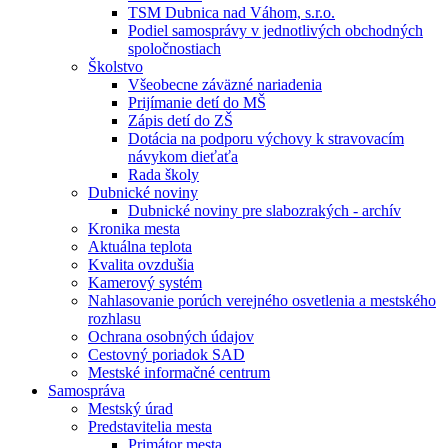
TSM Dubnica nad Váhom, s.r.o.
Podiel samosprávy v jednotlivých obchodných
spoločnostiach
Školstvo
Všeobecne záväzné nariadenia
Prijímanie detí do MŠ
Zápis detí do ZŠ
Dotácia na podporu výchovy k stravovacím
návykom dieťaťa
Rada školy
Dubnické noviny
Dubnické noviny pre slabozrakých - archív
Kronika mesta
Aktuálna teplota
Kvalita ovzdušia
Kamerový systém
Nahlasovanie porúch verejného osvetlenia a mestského
rozhlasu
Ochrana osobných údajov
Cestovný poriadok SAD
Mestské informačné centrum
Samospráva
Mestský úrad
Predstavitelia mesta
Primátor mesta