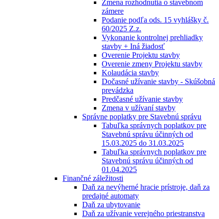
Zmena rozhodnutia o stavebnom
zámere
Podanie podľa ods. 15 vyhlášky č.
60/2025 Z.z.
Vykonanie kontrolnej prehliadky
stavby + Iná žiadosť
Overenie Projektu stavby
Overenie zmeny Projektu stavby
Kolaudácia stavby
Dočasné užívanie stavby - Skúšobná
prevádzka
Predčasné užívanie stavby
Zmena v užívaní stavby
Správne poplatky pre Stavebnú správu
Tabuľka správnych poplatkov pre
Stavebnú správu účinných od
15.03.2025 do 31.03.2025
Tabuľka správnych poplatkov pre
Stavebnú správu účinných od
01.04.2025
Finančné záležitosti
Daň za nevýherné hracie prístroje, daň za
predajné automaty
Daň za ubytovanie
Daň za užívanie verejného priestranstva