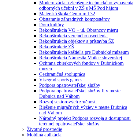
Modernizácia a zlepšenie technického vybavenia
odborných učební v ZŠ s MŠ Pod hájom
Materská škola Centrum I 32
Obstaranie záhradných kompostérov
Dom kultúry
Rekonštrukcia VO – ul. Obrancov mieru
Rekonštrukcia verejného osvetlenia
Rekonštrukcia objektov a prístavba ŠZ
Rekonštrukcie ZŠ
Rekonštrukcia kaštieľa pre Dubnické múzeum
Rekonštrukcia Námestia Matice slovenskej
Ochrana zbierkových fondov v Dubnickom
múzeu
Cezhraničná spolupráca
Visegrad sports games
Podpora opatrovateľskej služby
Podpora opatrovateľskej služby II v meste
Dubnica nad Váhom
Rozvoj sektorových zručností
Riešenie migračných výziev v meste Dubnica
nad Váhom
Národný projekt Podpora rozvoja a dostupnosti
terénnej opatrovateľskej služby
Životné prostredie
Mobilná aplikácia