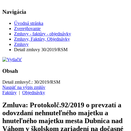
Navigácia
Úvodná stránka
Zverejňovanie
Zmluvy - faktúry - objednávky
Zmluvy, Faktúry, Objednávky
Zmluvy
Detail zmluvy 30/2019/RSM
Obsah
Detail zmluvy
č.:
30/2019/RSM
Naspäť na výpis zmlúv
Faktúry
|
Objednávky
Zmluva: Protokolč.92/2019 o prevzatí a
odovzdaní nehnuteľného majetku a
hnuteľného majetku mesta Dubnica nad
Váhom v školskom zariadení na dočasné