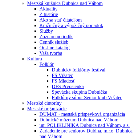
Mestská knižnica Dubnica nad Váhom
Aktuality
Z histórie
Ako sa stať čitateľom
Knižničný a výpožičný poriadok
Služby
Zoznam periodík
Cenník služieb
On-line katalóg
Vaša tvorba
Kultúra
Folklór
Dubnický folklórny festival
FS Vršatec
FS Mladosť
DFS Prvosienka
Spevácka skupina Dubnička
Folklórny súbor Senior klub Vršatec
Mestské cintoríny
Mestské organizácie
DUMAT - mestská príspevková organizácia
Dubnické múzeum Dubnica nad Váhom
uni-POLIKLINIKA Dubnica nad Váhom, a.s.
Zariadenie pre seniorov Dubina, m.r.o. Dubnica
nad Váhom