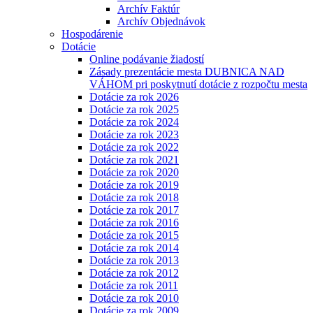
Archív Faktúr
Archív Objednávok
Hospodárenie
Dotácie
Online podávanie žiadostí
Zásady prezentácie mesta DUBNICA NAD
VÁHOM pri poskytnutí dotácie z rozpočtu mesta
Dotácie za rok 2026
Dotácie za rok 2025
Dotácie za rok 2024
Dotácie za rok 2023
Dotácie za rok 2022
Dotácie za rok 2021
Dotácie za rok 2020
Dotácie za rok 2019
Dotácie za rok 2018
Dotácie za rok 2017
Dotácie za rok 2016
Dotácie za rok 2015
Dotácie za rok 2014
Dotácie za rok 2013
Dotácie za rok 2012
Dotácie za rok 2011
Dotácie za rok 2010
Dotácie za rok 2009