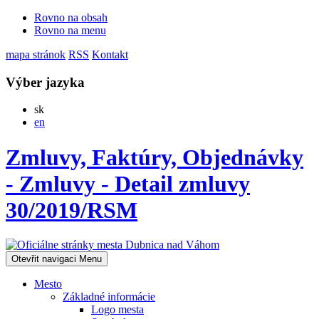
Rovno na obsah
Rovno na menu
mapa stránok
RSS
Kontakt
Výber jazyka
Slovensky
sk
English
en
Zmluvy, Faktúry, Objednávky
- Zmluvy - Detail zmluvy
30/2019/RSM
Otevřit navigaci
Menu
Mesto
Základné informácie
Logo mesta