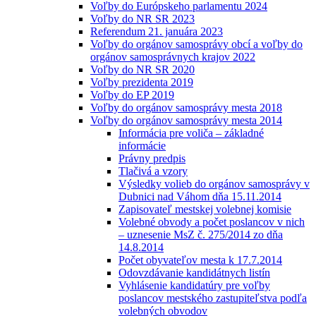
Voľby do Európskeho parlamentu 2024
Voľby do NR SR 2023
Referendum 21. januára 2023
Voľby do orgánov samosprávy obcí a voľby do
orgánov samosprávnych krajov 2022
Voľby do NR SR 2020
Voľby prezidenta 2019
Voľby do EP 2019
Voľby do orgánov samosprávy mesta 2018
Voľby do orgánov samosprávy mesta 2014
Informácia pre voliča – základné
informácie
Právny predpis
Tlačivá a vzory
Výsledky volieb do orgánov samosprávy v
Dubnici nad Váhom dňa 15.11.2014
Zapisovateľ mestskej volebnej komisie
Volebné obvody a počet poslancov v nich
– uznesenie MsZ č. 275/2014 zo dňa
14.8.2014
Počet obyvateľov mesta k 17.7.2014
Odovzdávanie kandidátnych listín
Vyhlásenie kandidatúry pre voľby
poslancov mestského zastupiteľstva podľa
volebných obvodov