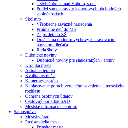
TSM Dubnica nad Váhom, s.r.o.
Podiel samosprávy v jednotlivých obchodných
spoločnostiach
Školstvo
Všeobecne záväzné nariadenia
Prijímanie detí do MŠ
Zápis detí do ZŠ
Dotácia na podporu výchovy k stravovacím
návykom dieťaťa
Rada školy
Dubnické noviny
Dubnické noviny pre slabozrakých - archív
Kronika mesta
Aktuálna teplota
Kvalita ovzdušia
Kamerový systém
Nahlasovanie porúch verejného osvetlenia a mestského
rozhlasu
Ochrana osobných údajov
Cestovný poriadok SAD
Mestské informačné centrum
Samospráva
Mestský úrad
Predstavitelia mesta
Primátor mesta