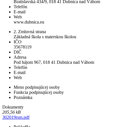
Bratislavská 434/9, 018 41 Dubnica nad Váhom
Telefón
E-mail
Web
www.dubnica.eu
2. Zmluvná strana
Základná škola s materskou školou
IČO
35678119
DIČ
Adresa
Pod hájom 967, 018 41 Dubnica nad Váhom
Telefón
E-mail
Web
Meno podpisujúcej osoby
Funkcia podpisujúcej osoby
Poznámka
Dokumenty
205,56 kB
302019rsm.pdf
Pokladňa