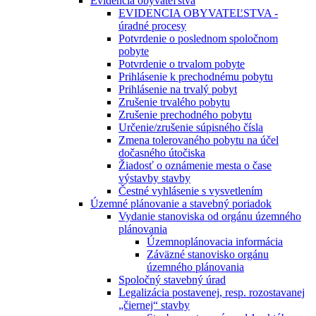
Evidencia obyvateľstva
EVIDENCIA OBYVATEĽSTVA -
úradné procesy
Potvrdenie o poslednom spoločnom
pobyte
Potvrdenie o trvalom pobyte
Prihlásenie k prechodnému pobytu
Prihlásenie na trvalý pobyt
Zrušenie trvalého pobytu
Zrušenie prechodného pobytu
Určenie/zrušenie súpisného čísla
Zmena tolerovaného pobytu na účel
dočasného útočiska
Žiadosť o oznámenie mesta o čase
výstavby stavby
Čestné vyhlásenie s vysvetlením
Územné plánovanie a stavebný poriadok
Vydanie stanoviska od orgánu územného
plánovania
Územnoplánovacia informácia
Záväzné stanovisko orgánu
územného plánovania
Spoločný stavebný úrad
Legalizácia postavenej, resp. rozostavanej
„čiernej“ stavby