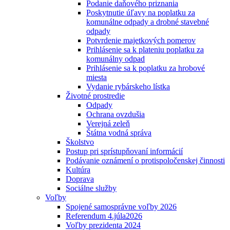
Podanie daňového priznania
Poskytnutie úľavy na poplatku za
komunálne odpady a drobné stavebné
odpady
Potvrdenie majetkových pomerov
Prihlásenie sa k plateniu poplatku za
komunálny odpad
Prihlásenie sa k poplatku za hrobové
miesta
Vydanie rybárskeho lístka
Životné prostredie
Odpady
Ochrana ovzdušia
Verejná zeleň
Štátna vodná správa
Školstvo
Postup pri sprístupňovaní informácií
Podávanie oznámení o protispoločenskej činnosti
Kultúra
Doprava
Sociálne služby
Voľby
Spojené samosprávne voľby 2026
Referendum 4.júla2026
Voľby prezidenta 2024