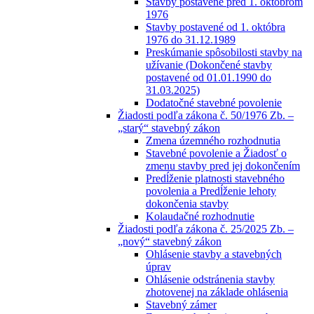
Stavby postavené pred 1. októbrom
1976
Stavby postavené od 1. októbra
1976 do 31.12.1989
Preskúmanie spôsobilosti stavby na
užívanie (Dokončené stavby
postavené od 01.01.1990 do
31.03.2025)
Dodatočné stavebné povolenie
Žiadosti podľa zákona č. 50/1976 Zb. –
„starý“ stavebný zákon
Zmena územného rozhodnutia
Stavebné povolenie a Žiadosť o
zmenu stavby pred jej dokončením
Predĺženie platnosti stavebného
povolenia a Predĺženie lehoty
dokončenia stavby
Kolaudačné rozhodnutie
Žiadosti podľa zákona č. 25/2025 Zb. –
„nový“ stavebný zákon
Ohlásenie stavby a stavebných
úprav
Ohlásenie odstránenia stavby
zhotovenej na základe ohlásenia
Stavebný zámer