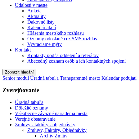
Udalosti v meste
Anketa
Aktuality
Ďakovné listy
Kalendár akcií
Hlásenia mestského rozhlasu
Oznamy odoslané cez SMS rozhlas
Vyvraciame mýty
Kontakt
Kontakty podľa oddelení a referátov
Abecedný zoznam osôb a ich kontaktných spojení
Zobrazit hledání
Senior modul
Úradná tabuľa
Transparentné mesto
Kalendár podujatí
Zverejňovanie
Úradná tabuľa
Dôležité oznamy
Všeobecne záväzné nariadenia mesta
Verejné obstarávanie
Zmluvy - faktúry - objednávky
Zmluvy, Faktúry, Objednávky
Archív Zmlúv