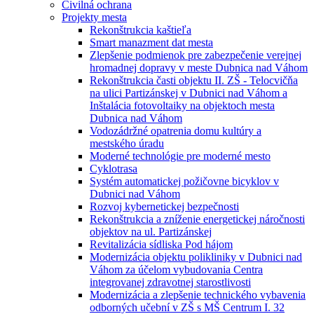
Civilná ochrana
Projekty mesta
Rekonštrukcia kaštieľa
Smart manazment dat mesta
Zlepšenie podmienok pre zabezpečenie verejnej
hromadnej dopravy v meste Dubnica nad Váhom
Rekonštrukcia časti objektu II. ZŠ - Telocvičňa
na ulici Partizánskej v Dubnici nad Váhom a
Inštalácia fotovoltaiky na objektoch mesta
Dubnica nad Váhom
Vodozádržné opatrenia domu kultúry a
mestského úradu
Moderné technológie pre moderné mesto
Cyklotrasa
Systém automatickej požičovne bicyklov v
Dubnici nad Váhom
Rozvoj kybernetickej bezpečnosti
Rekonštrukcia a zníženie energetickej náročnosti
objektov na ul. Partizánskej
Revitalizácia sídliska Pod hájom
Modernizácia objektu polikliniky v Dubnici nad
Váhom za účelom vybudovania Centra
integrovanej zdravotnej starostlivosti
Modernizácia a zlepšenie technického vybavenia
odborných učební v ZŠ s MŠ Centrum I. 32