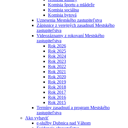
Komisia športu a mládeže
Komisia sociálna
Komisia bytová
Uznesenia Mestského zastupiteľstva
Zápisnice z verejných zasadnutí Mestského
zastupiteľstva
Videozáznamy z rokovaní Mestského
zastupiteľstva
Rok 2026
Rok 2025
Rok 2024
Rok 2023
Rok 2022
Rok 2021
Rok 2020
Rok 2019
Rok 2018
Rok 2017
Rok 2016
Rok 2015
Termíny zasadnutí a program Mestského
zastupiteľstva
Ako vybaviť
e-služby Dubnica nad Váhom