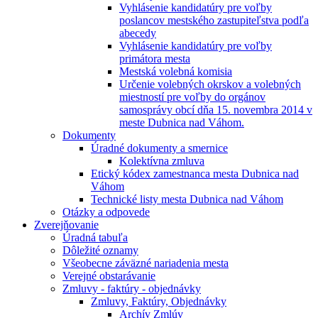
Vyhlásenie kandidatúry pre voľby
poslancov mestského zastupiteľstva podľa
abecedy
Vyhlásenie kandidatúry pre voľby
primátora mesta
Mestská volebná komisia
Určenie volebných okrskov a volebných
miestností pre voľby do orgánov
samosprávy obcí dňa 15. novembra 2014 v
meste Dubnica nad Váhom.
Dokumenty
Úradné dokumenty a smernice
Kolektívna zmluva
Etický kódex zamestnanca mesta Dubnica nad
Váhom
Technické listy mesta Dubnica nad Váhom
Otázky a odpovede
Zverejňovanie
Úradná tabuľa
Dôležité oznamy
Všeobecne záväzné nariadenia mesta
Verejné obstarávanie
Zmluvy - faktúry - objednávky
Zmluvy, Faktúry, Objednávky
Archív Zmlúv