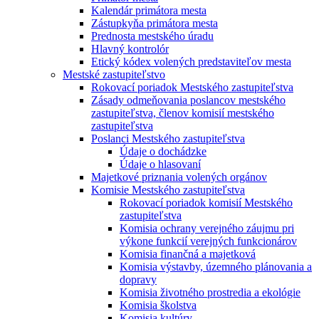
Kalendár primátora mesta
Zástupkyňa primátora mesta
Prednosta mestského úradu
Hlavný kontrolór
Etický kódex volených predstaviteľov mesta
Mestské zastupiteľstvo
Rokovací poriadok Mestského zastupiteľstva
Zásady odmeňovania poslancov mestského
zastupiteľstva, členov komisií mestského
zastupiteľstva
Poslanci Mestského zastupiteľstva
Údaje o dochádzke
Údaje o hlasovaní
Majetkové priznania volených orgánov
Komisie Mestského zastupiteľstva
Rokovací poriadok komisií Mestského
zastupiteľstva
Komisia ochrany verejného záujmu pri
výkone funkcií verejných funkcionárov
Komisia finančná a majetková
Komisia výstavby, územného plánovania a
dopravy
Komisia životného prostredia a ekológie
Komisia školstva
Komisia kultúry