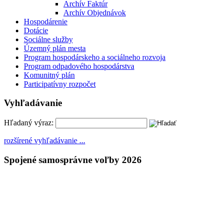
Archív Faktúr
Archív Objednávok
Hospodárenie
Dotácie
Sociálne služby
Územný plán mesta
Program hospodárskeho a sociálneho rozvoja
Program odpadového hospodárstva
Komunitný plán
Participatívny rozpočet
Vyhľadávanie
Hľadaný výraz:
rozšírené vyhľadávanie ...
Spojené samosprávne voľby 2026