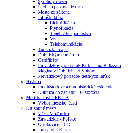
Symboly mesta
Úloha a postavenie mesta
Mesto zo zákona
Infraštruktúra
Elektrifikácia
Plynofikácia
Tepelné hospodárstvo
Voda
Telekomunikácie
Turistická mapa
Dubnickým chotárom
Certifikáty
Prevádzkový poriadok Parku Jána Baltazára
Magina v Dubnici nad Váhom
Prevádzkový poriadok detských ihrísk
História
Predhistorické a ranohistorické osídlenie
Dubnica do začiatku 16. storočia
Mestská časť PREJTA
Výbor mestskej časti
Družobné mestá
Vác - Maďarsko
Zawadzkie - Poľsko
Otrokovice – ČR
Jaroslavľ - Rusko