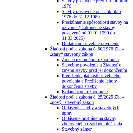
Stavby postavené pred 1. októbrom
1976
Stavby postavené od 1. októbra
1976 do 31.12.1989
Preskúmanie spôsobilosti stavby na
užívanie (Dokončené stavby
postavené od 01.01.1990 do
31.03.2025)
Dodatočné stavebné povolenie
Žiadosti podľa zákona č. 50/1976 Zb. –
„starý“ stavebný zákon
Zmena územného rozhodnutia
Stavebné povolenie a Žiadosť o
zmenu stavby pred jej dokončením
Predĺženie platnosti stavebného
povolenia a Predĺženie lehoty
dokončenia stavby
Kolaudačné rozhodnutie
Žiadosti podľa zákona č. 25/2025 Zb. –
„nový“ stavebný zákon
Ohlásenie stavby a stavebných
úprav
Ohlásenie odstránenia stavby
zhotovenej na základe ohlásenia
Stavebný zámer