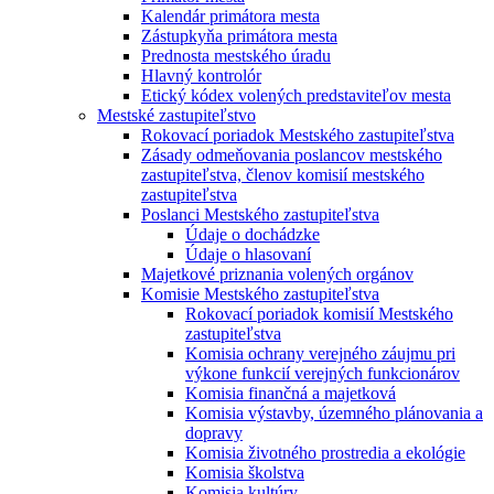
Kalendár primátora mesta
Zástupkyňa primátora mesta
Prednosta mestského úradu
Hlavný kontrolór
Etický kódex volených predstaviteľov mesta
Mestské zastupiteľstvo
Rokovací poriadok Mestského zastupiteľstva
Zásady odmeňovania poslancov mestského
zastupiteľstva, členov komisií mestského
zastupiteľstva
Poslanci Mestského zastupiteľstva
Údaje o dochádzke
Údaje o hlasovaní
Majetkové priznania volených orgánov
Komisie Mestského zastupiteľstva
Rokovací poriadok komisií Mestského
zastupiteľstva
Komisia ochrany verejného záujmu pri
výkone funkcií verejných funkcionárov
Komisia finančná a majetková
Komisia výstavby, územného plánovania a
dopravy
Komisia životného prostredia a ekológie
Komisia školstva
Komisia kultúry