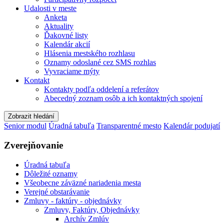
Udalosti v meste
Anketa
Aktuality
Ďakovné listy
Kalendár akcií
Hlásenia mestského rozhlasu
Oznamy odoslané cez SMS rozhlas
Vyvraciame mýty
Kontakt
Kontakty podľa oddelení a referátov
Abecedný zoznam osôb a ich kontaktných spojení
Zobrazit hledání
Senior modul
Úradná tabuľa
Transparentné mesto
Kalendár podujatí
Zverejňovanie
Úradná tabuľa
Dôležité oznamy
Všeobecne záväzné nariadenia mesta
Verejné obstarávanie
Zmluvy - faktúry - objednávky
Zmluvy, Faktúry, Objednávky
Archív Zmlúv