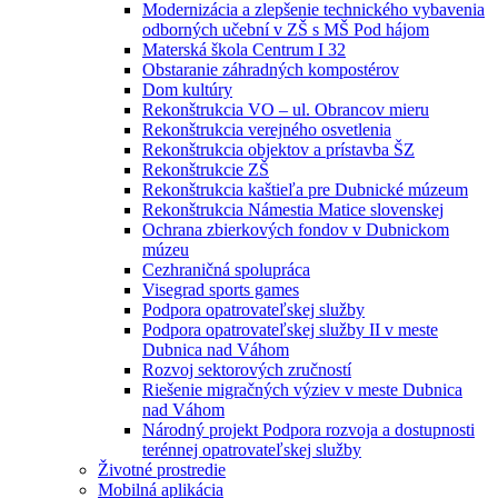
Modernizácia a zlepšenie technického vybavenia
odborných učební v ZŠ s MŠ Pod hájom
Materská škola Centrum I 32
Obstaranie záhradných kompostérov
Dom kultúry
Rekonštrukcia VO – ul. Obrancov mieru
Rekonštrukcia verejného osvetlenia
Rekonštrukcia objektov a prístavba ŠZ
Rekonštrukcie ZŠ
Rekonštrukcia kaštieľa pre Dubnické múzeum
Rekonštrukcia Námestia Matice slovenskej
Ochrana zbierkových fondov v Dubnickom
múzeu
Cezhraničná spolupráca
Visegrad sports games
Podpora opatrovateľskej služby
Podpora opatrovateľskej služby II v meste
Dubnica nad Váhom
Rozvoj sektorových zručností
Riešenie migračných výziev v meste Dubnica
nad Váhom
Národný projekt Podpora rozvoja a dostupnosti
terénnej opatrovateľskej služby
Životné prostredie
Mobilná aplikácia