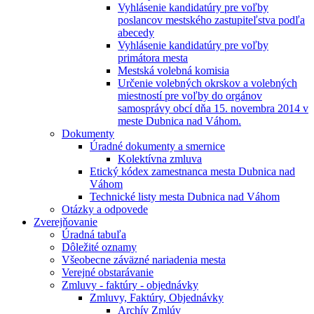
Vyhlásenie kandidatúry pre voľby
poslancov mestského zastupiteľstva podľa
abecedy
Vyhlásenie kandidatúry pre voľby
primátora mesta
Mestská volebná komisia
Určenie volebných okrskov a volebných
miestností pre voľby do orgánov
samosprávy obcí dňa 15. novembra 2014 v
meste Dubnica nad Váhom.
Dokumenty
Úradné dokumenty a smernice
Kolektívna zmluva
Etický kódex zamestnanca mesta Dubnica nad
Váhom
Technické listy mesta Dubnica nad Váhom
Otázky a odpovede
Zverejňovanie
Úradná tabuľa
Dôležité oznamy
Všeobecne záväzné nariadenia mesta
Verejné obstarávanie
Zmluvy - faktúry - objednávky
Zmluvy, Faktúry, Objednávky
Archív Zmlúv