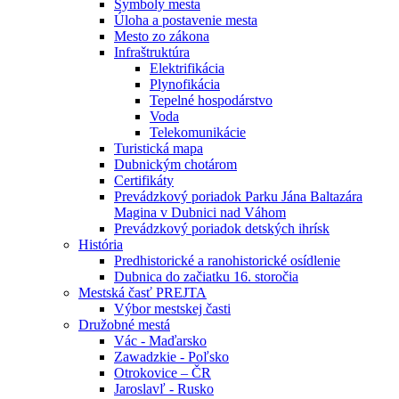
Symboly mesta
Úloha a postavenie mesta
Mesto zo zákona
Infraštruktúra
Elektrifikácia
Plynofikácia
Tepelné hospodárstvo
Voda
Telekomunikácie
Turistická mapa
Dubnickým chotárom
Certifikáty
Prevádzkový poriadok Parku Jána Baltazára
Magina v Dubnici nad Váhom
Prevádzkový poriadok detských ihrísk
História
Predhistorické a ranohistorické osídlenie
Dubnica do začiatku 16. storočia
Mestská časť PREJTA
Výbor mestskej časti
Družobné mestá
Vác - Maďarsko
Zawadzkie - Poľsko
Otrokovice – ČR
Jaroslavľ - Rusko