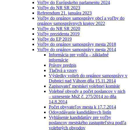
Voľby do Európskeho parlamentu 2024
Voľby do NR SR 2023
Referendum 21. januára 2023
Voľby do orgánov samosprávy obcí a voľby do
orgánov samosprávnych krajov 2022
Voľby do NR SR 2020
Voľby prezidenta 2019
Voľby do EP 2019
Voľby do orgánov samosprávy mesta 2018
Voľby do orgánov samosprávy mesta 2014
Informácia pre voliča – základné
informácie
Právny predpis
Tlačivá a vzory
Výsledky volieb do orgánov samosprávy v
Dubnici nad Váhom dňa 15.11.2014
Zapisovateľ mestskej volebnej komisie
Volebné obvody a počet poslancov v nich
– uznesenie MsZ č. 275/2014 zo dňa
14.8.2014
Počet obyvateľov mesta k 17.7.2014
Odovzdávanie kandidátnych listín
Vyhlásenie kandidatúry pre voľby
poslancov mestského zastupiteľstva podľa
volebných obvodov