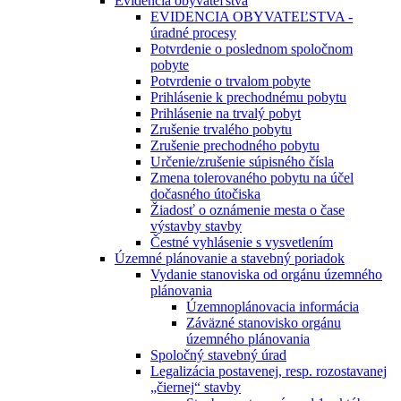
Evidencia obyvateľstva
EVIDENCIA OBYVATEĽSTVA -
úradné procesy
Potvrdenie o poslednom spoločnom
pobyte
Potvrdenie o trvalom pobyte
Prihlásenie k prechodnému pobytu
Prihlásenie na trvalý pobyt
Zrušenie trvalého pobytu
Zrušenie prechodného pobytu
Určenie/zrušenie súpisného čísla
Zmena tolerovaného pobytu na účel
dočasného útočiska
Žiadosť o oznámenie mesta o čase
výstavby stavby
Čestné vyhlásenie s vysvetlením
Územné plánovanie a stavebný poriadok
Vydanie stanoviska od orgánu územného
plánovania
Územnoplánovacia informácia
Záväzné stanovisko orgánu
územného plánovania
Spoločný stavebný úrad
Legalizácia postavenej, resp. rozostavanej
„čiernej“ stavby