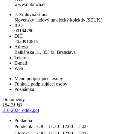
www.dubnica.eu
2. Zmluvná strana
Slovenský ľudový umelecký kolektív /SĽUK/
IČO
00164780
DIČ
2020910815
Adresa
Balkánska 31, 853 08 Bratislava
Telefón
E-mail
Web
Meno podpisujúcej osoby
Funkcia podpisujúcej osoby
Poznámka
Dokumenty
184,21 kB
310-2024-oddk.pdf
Pokladňa
Pondelok:
7:30 - 11:30
12:00 - 15:00
Utorok:
7:30 - 11:30
12:00 - 15:00