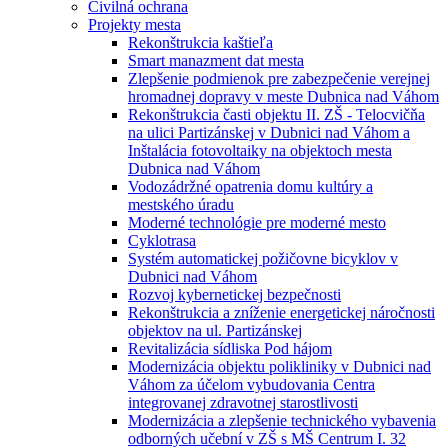
Civilná ochrana
Projekty mesta
Rekonštrukcia kaštieľa
Smart manazment dat mesta
Zlepšenie podmienok pre zabezpečenie verejnej
hromadnej dopravy v meste Dubnica nad Váhom
Rekonštrukcia časti objektu II. ZŠ - Telocvičňa
na ulici Partizánskej v Dubnici nad Váhom a
Inštalácia fotovoltaiky na objektoch mesta
Dubnica nad Váhom
Vodozádržné opatrenia domu kultúry a
mestského úradu
Moderné technológie pre moderné mesto
Cyklotrasa
Systém automatickej požičovne bicyklov v
Dubnici nad Váhom
Rozvoj kybernetickej bezpečnosti
Rekonštrukcia a zníženie energetickej náročnosti
objektov na ul. Partizánskej
Revitalizácia sídliska Pod hájom
Modernizácia objektu polikliniky v Dubnici nad
Váhom za účelom vybudovania Centra
integrovanej zdravotnej starostlivosti
Modernizácia a zlepšenie technického vybavenia
odborných učební v ZŠ s MŠ Centrum I. 32