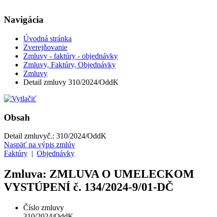
Navigácia
Úvodná stránka
Zverejňovanie
Zmluvy - faktúry - objednávky
Zmluvy, Faktúry, Objednávky
Zmluvy
Detail zmluvy 310/2024/OddK
Obsah
Detail zmluvy
č.:
310/2024/OddK
Naspäť na výpis zmlúv
Faktúry
|
Objednávky
Zmluva: ZMLUVA O UMELECKOM
VYSTÚPENÍ č. 134/2024-9/01-DČ
Číslo zmluvy
310/2024/OddK