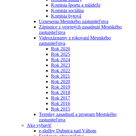
Komisia športu a mládeže
Komisia sociálna
Komisia bytová
Uznesenia Mestského zastupiteľstva
Zápisnice z verejných zasadnutí Mestského
zastupiteľstva
Videozáznamy z rokovaní Mestského
zastupiteľstva
Rok 2026
Rok 2025
Rok 2024
Rok 2023
Rok 2022
Rok 2021
Rok 2020
Rok 2019
Rok 2018
Rok 2017
Rok 2016
Rok 2015
Termíny zasadnutí a program Mestského
zastupiteľstva
Ako vybaviť
e-služby Dubnica nad Váhom