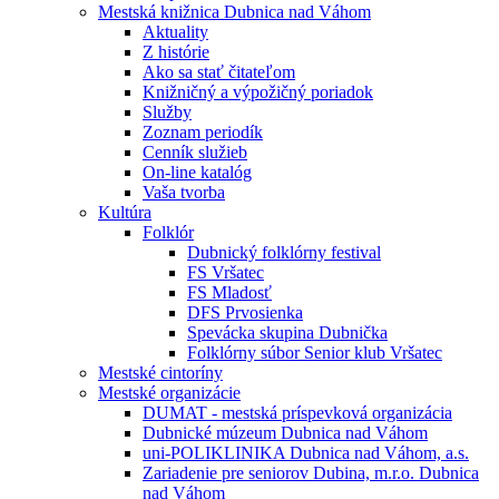
Mestská knižnica Dubnica nad Váhom
Aktuality
Z histórie
Ako sa stať čitateľom
Knižničný a výpožičný poriadok
Služby
Zoznam periodík
Cenník služieb
On-line katalóg
Vaša tvorba
Kultúra
Folklór
Dubnický folklórny festival
FS Vršatec
FS Mladosť
DFS Prvosienka
Spevácka skupina Dubnička
Folklórny súbor Senior klub Vršatec
Mestské cintoríny
Mestské organizácie
DUMAT - mestská príspevková organizácia
Dubnické múzeum Dubnica nad Váhom
uni-POLIKLINIKA Dubnica nad Váhom, a.s.
Zariadenie pre seniorov Dubina, m.r.o. Dubnica
nad Váhom