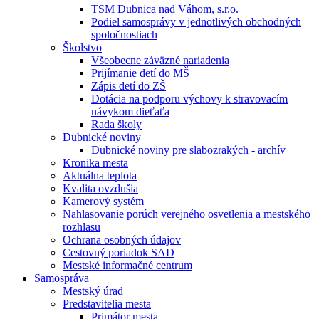
TSM Dubnica nad Váhom, s.r.o.
Podiel samosprávy v jednotlivých obchodných
spoločnostiach
Školstvo
Všeobecne záväzné nariadenia
Prijímanie detí do MŠ
Zápis detí do ZŠ
Dotácia na podporu výchovy k stravovacím
návykom dieťaťa
Rada školy
Dubnické noviny
Dubnické noviny pre slabozrakých - archív
Kronika mesta
Aktuálna teplota
Kvalita ovzdušia
Kamerový systém
Nahlasovanie porúch verejného osvetlenia a mestského
rozhlasu
Ochrana osobných údajov
Cestovný poriadok SAD
Mestské informačné centrum
Samospráva
Mestský úrad
Predstavitelia mesta
Primátor mesta