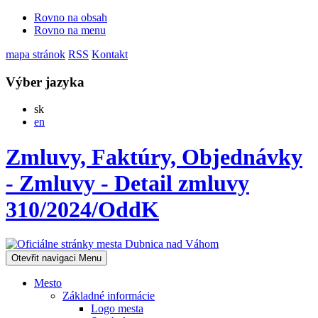
Rovno na obsah
Rovno na menu
mapa stránok
RSS
Kontakt
Výber jazyka
Slovensky
sk
English
en
Zmluvy, Faktúry, Objednávky
- Zmluvy - Detail zmluvy
310/2024/OddK
Otevřit navigaci
Menu
Mesto
Základné informácie
Logo mesta