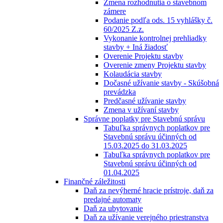
Zmena rozhodnutia o stavebnom
zámere
Podanie podľa ods. 15 vyhlášky č.
60/2025 Z.z.
Vykonanie kontrolnej prehliadky
stavby + Iná žiadosť
Overenie Projektu stavby
Overenie zmeny Projektu stavby
Kolaudácia stavby
Dočasné užívanie stavby - Skúšobná
prevádzka
Predčasné užívanie stavby
Zmena v užívaní stavby
Správne poplatky pre Stavebnú správu
Tabuľka správnych poplatkov pre
Stavebnú správu účinných od
15.03.2025 do 31.03.2025
Tabuľka správnych poplatkov pre
Stavebnú správu účinných od
01.04.2025
Finančné záležitosti
Daň za nevýherné hracie prístroje, daň za
predajné automaty
Daň za ubytovanie
Daň za užívanie verejného priestranstva