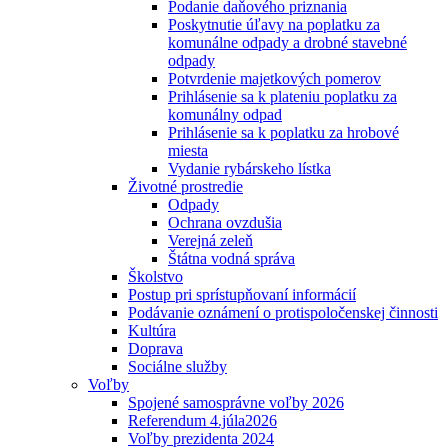
Podanie daňového priznania
Poskytnutie úľavy na poplatku za
komunálne odpady a drobné stavebné
odpady
Potvrdenie majetkových pomerov
Prihlásenie sa k plateniu poplatku za
komunálny odpad
Prihlásenie sa k poplatku za hrobové
miesta
Vydanie rybárskeho lístka
Životné prostredie
Odpady
Ochrana ovzdušia
Verejná zeleň
Štátna vodná správa
Školstvo
Postup pri sprístupňovaní informácií
Podávanie oznámení o protispoločenskej činnosti
Kultúra
Doprava
Sociálne služby
Voľby
Spojené samosprávne voľby 2026
Referendum 4.júla2026
Voľby prezidenta 2024