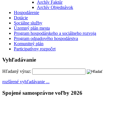
Archív Faktúr
Archív Objednávok
Hospodárenie
Dotácie
Sociálne služby
Územný plán mesta
Program hospodárskeho a sociálneho rozvoja
Program odpadového hospodárstva
Komunitný plán
Participatívny rozpočet
Vyhľadávanie
Hľadaný výraz:
rozšírené vyhľadávanie ...
Spojené samosprávne voľby 2026