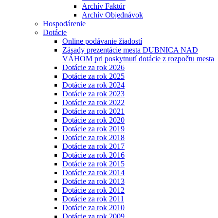
Archív Faktúr
Archív Objednávok
Hospodárenie
Dotácie
Online podávanie žiadostí
Zásady prezentácie mesta DUBNICA NAD
VÁHOM pri poskytnutí dotácie z rozpočtu mesta
Dotácie za rok 2026
Dotácie za rok 2025
Dotácie za rok 2024
Dotácie za rok 2023
Dotácie za rok 2022
Dotácie za rok 2021
Dotácie za rok 2020
Dotácie za rok 2019
Dotácie za rok 2018
Dotácie za rok 2017
Dotácie za rok 2016
Dotácie za rok 2015
Dotácie za rok 2014
Dotácie za rok 2013
Dotácie za rok 2012
Dotácie za rok 2011
Dotácie za rok 2010
Dotácie za rok 2009