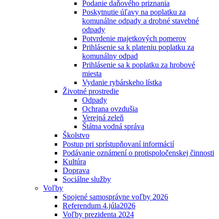
Podanie daňového priznania
Poskytnutie úľavy na poplatku za
komunálne odpady a drobné stavebné
odpady
Potvrdenie majetkových pomerov
Prihlásenie sa k plateniu poplatku za
komunálny odpad
Prihlásenie sa k poplatku za hrobové
miesta
Vydanie rybárskeho lístka
Životné prostredie
Odpady
Ochrana ovzdušia
Verejná zeleň
Štátna vodná správa
Školstvo
Postup pri sprístupňovaní informácií
Podávanie oznámení o protispoločenskej činnosti
Kultúra
Doprava
Sociálne služby
Voľby
Spojené samosprávne voľby 2026
Referendum 4.júla2026
Voľby prezidenta 2024