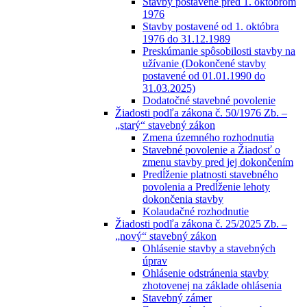
Stavby postavené pred 1. októbrom
1976
Stavby postavené od 1. októbra
1976 do 31.12.1989
Preskúmanie spôsobilosti stavby na
užívanie (Dokončené stavby
postavené od 01.01.1990 do
31.03.2025)
Dodatočné stavebné povolenie
Žiadosti podľa zákona č. 50/1976 Zb. –
„starý“ stavebný zákon
Zmena územného rozhodnutia
Stavebné povolenie a Žiadosť o
zmenu stavby pred jej dokončením
Predĺženie platnosti stavebného
povolenia a Predĺženie lehoty
dokončenia stavby
Kolaudačné rozhodnutie
Žiadosti podľa zákona č. 25/2025 Zb. –
„nový“ stavebný zákon
Ohlásenie stavby a stavebných
úprav
Ohlásenie odstránenia stavby
zhotovenej na základe ohlásenia
Stavebný zámer