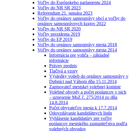
Voľby do Európskeho parlamentu 2024
Voľby do NR SR 2023
Referendum 21. januára 2023
Voľby do orgánov samosprávy obcí a voľby do
orgánov samosprávnych krajov 2022
Voľby do NR SR 2020
Voľby prezidenta 2019
Voľby do EP 2019
Voľby do orgánov samosprávy mesta 2018
Voľby do orgánov samosprávy mesta 2014
Informácia pre voliča – základné
informácie
Právny predpis
Tlačivá a vzory
Výsledky volieb do orgánov samosprávy v
Dubnici nad Váhom dňa 15.11.2014
Zapisovateľ mestskej volebnej komisie
Volebné obvody a počet poslancov v nich
– uznesenie MsZ č. 275/2014 zo dňa
14.8.2014
Počet obyvateľov mesta k 17.7.2014
Odovzdávanie kandidátnych listín
Vyhlásenie kandidatúry pre voľby
poslancov mestského zastupiteľstva podľa
volebných obvodov