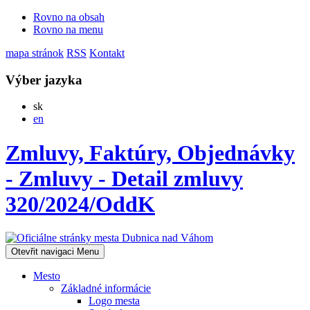
Rovno na obsah
Rovno na menu
mapa stránok
RSS
Kontakt
Výber jazyka
Slovensky
sk
English
en
Zmluvy, Faktúry, Objednávky
- Zmluvy - Detail zmluvy
320/2024/OddK
Otevřit navigaci
Menu
Mesto
Základné informácie
Logo mesta