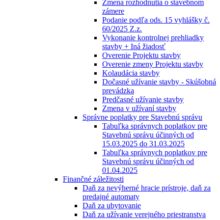
Zmena rozhodnutia o stavebnom
zámere
Podanie podľa ods. 15 vyhlášky č.
60/2025 Z.z.
Vykonanie kontrolnej prehliadky
stavby + Iná žiadosť
Overenie Projektu stavby
Overenie zmeny Projektu stavby
Kolaudácia stavby
Dočasné užívanie stavby - Skúšobná
prevádzka
Predčasné užívanie stavby
Zmena v užívaní stavby
Správne poplatky pre Stavebnú správu
Tabuľka správnych poplatkov pre
Stavebnú správu účinných od
15.03.2025 do 31.03.2025
Tabuľka správnych poplatkov pre
Stavebnú správu účinných od
01.04.2025
Finančné záležitosti
Daň za nevýherné hracie prístroje, daň za
predajné automaty
Daň za ubytovanie
Daň za užívanie verejného priestranstva