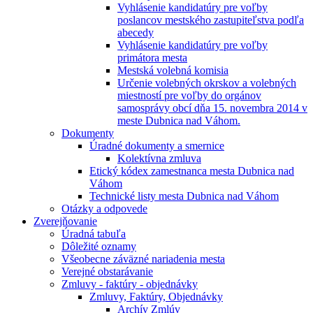
Vyhlásenie kandidatúry pre voľby
poslancov mestského zastupiteľstva podľa
abecedy
Vyhlásenie kandidatúry pre voľby
primátora mesta
Mestská volebná komisia
Určenie volebných okrskov a volebných
miestností pre voľby do orgánov
samosprávy obcí dňa 15. novembra 2014 v
meste Dubnica nad Váhom.
Dokumenty
Úradné dokumenty a smernice
Kolektívna zmluva
Etický kódex zamestnanca mesta Dubnica nad
Váhom
Technické listy mesta Dubnica nad Váhom
Otázky a odpovede
Zverejňovanie
Úradná tabuľa
Dôležité oznamy
Všeobecne záväzné nariadenia mesta
Verejné obstarávanie
Zmluvy - faktúry - objednávky
Zmluvy, Faktúry, Objednávky
Archív Zmlúv