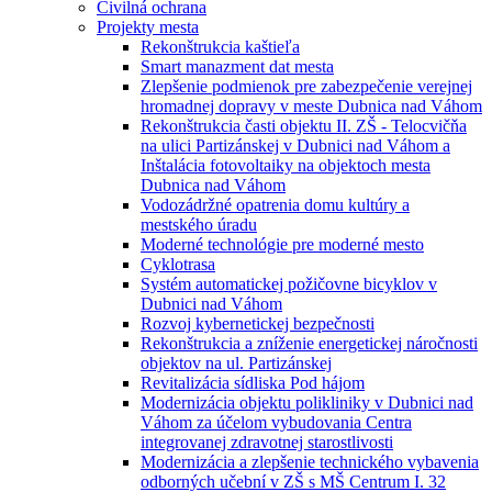
Civilná ochrana
Projekty mesta
Rekonštrukcia kaštieľa
Smart manazment dat mesta
Zlepšenie podmienok pre zabezpečenie verejnej
hromadnej dopravy v meste Dubnica nad Váhom
Rekonštrukcia časti objektu II. ZŠ - Telocvičňa
na ulici Partizánskej v Dubnici nad Váhom a
Inštalácia fotovoltaiky na objektoch mesta
Dubnica nad Váhom
Vodozádržné opatrenia domu kultúry a
mestského úradu
Moderné technológie pre moderné mesto
Cyklotrasa
Systém automatickej požičovne bicyklov v
Dubnici nad Váhom
Rozvoj kybernetickej bezpečnosti
Rekonštrukcia a zníženie energetickej náročnosti
objektov na ul. Partizánskej
Revitalizácia sídliska Pod hájom
Modernizácia objektu polikliniky v Dubnici nad
Váhom za účelom vybudovania Centra
integrovanej zdravotnej starostlivosti
Modernizácia a zlepšenie technického vybavenia
odborných učební v ZŠ s MŠ Centrum I. 32