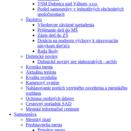
TSM Dubnica nad Váhom, s.r.o.
Podiel samosprávy v jednotlivých obchodných
spoločnostiach
Školstvo
Všeobecne záväzné nariadenia
Prijímanie detí do MŠ
Zápis detí do ZŠ
Dotácia na podporu výchovy k stravovacím
návykom dieťaťa
Rada školy
Dubnické noviny
Dubnické noviny pre slabozrakých - archív
Kronika mesta
Aktuálna teplota
Kvalita ovzdušia
Kamerový systém
Nahlasovanie porúch verejného osvetlenia a mestského
rozhlasu
Ochrana osobných údajov
Cestovný poriadok SAD
Mestské informačné centrum
Samospráva
Mestský úrad
Predstavitelia mesta
Primátor mesta