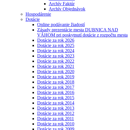
Archív Faktúr
Archív Objednávok
Hospodárenie
Dotácie
Online podávanie žiadostí
Zásady prezentácie mesta DUBNICA NAD
VÁHOM pri poskytnutí dotácie z rozpočtu mesta
Dotácie za rok 2026
Dotácie za rok 2025
Dotácie za rok 2024
Dotácie za rok 2023
Dotácie za rok 2022
Dotácie za rok 2021
Dotácie za rok 2020
Dotácie za rok 2019
Dotácie za rok 2018
Dotácie za rok 2017
Dotácie za rok 2016
Dotácie za rok 2015
Dotácie za rok 2014
Dotácie za rok 2013
Dotácie za rok 2012
Dotácie za rok 2011
Dotácie za rok 2010
Dotácie za rok 2009