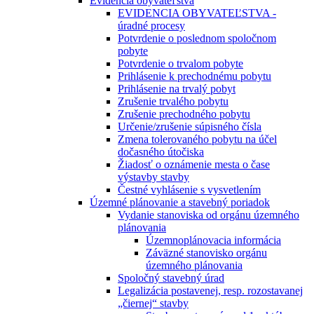
Evidencia obyvateľstva
EVIDENCIA OBYVATEĽSTVA -
úradné procesy
Potvrdenie o poslednom spoločnom
pobyte
Potvrdenie o trvalom pobyte
Prihlásenie k prechodnému pobytu
Prihlásenie na trvalý pobyt
Zrušenie trvalého pobytu
Zrušenie prechodného pobytu
Určenie/zrušenie súpisného čísla
Zmena tolerovaného pobytu na účel
dočasného útočiska
Žiadosť o oznámenie mesta o čase
výstavby stavby
Čestné vyhlásenie s vysvetlením
Územné plánovanie a stavebný poriadok
Vydanie stanoviska od orgánu územného
plánovania
Územnoplánovacia informácia
Záväzné stanovisko orgánu
územného plánovania
Spoločný stavebný úrad
Legalizácia postavenej, resp. rozostavanej
„čiernej“ stavby