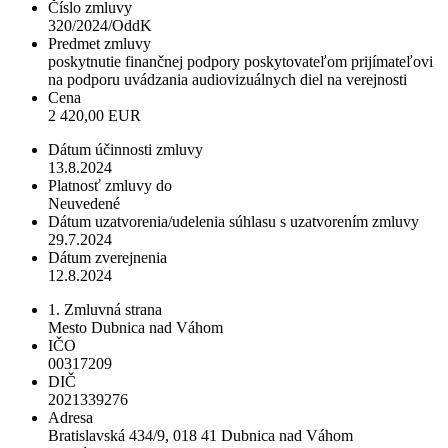
Číslo zmluvy
320/2024/OddK
Predmet zmluvy
poskytnutie finančnej podpory poskytovateľom prijímateľovi
na podporu uvádzania audiovizuálnych diel na verejnosti
Cena
2 420,00 EUR
Dátum účinnosti zmluvy
13.8.2024
Platnosť zmluvy do
Neuvedené
Dátum uzatvorenia/udelenia súhlasu s uzatvorením zmluvy
29.7.2024
Dátum zverejnenia
12.8.2024
1. Zmluvná strana
Mesto Dubnica nad Váhom
IČO
00317209
DIČ
2021339276
Adresa
Bratislavská 434/9, 018 41 Dubnica nad Váhom