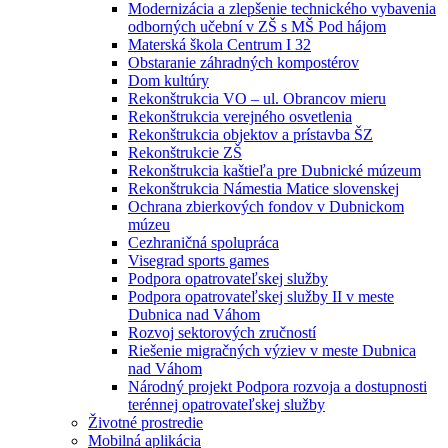
Modernizácia a zlepšenie technického vybavenia
odborných učební v ZŠ s MŠ Pod hájom
Materská škola Centrum I 32
Obstaranie záhradných kompostérov
Dom kultúry
Rekonštrukcia VO – ul. Obrancov mieru
Rekonštrukcia verejného osvetlenia
Rekonštrukcia objektov a prístavba ŠZ
Rekonštrukcie ZŠ
Rekonštrukcia kaštieľa pre Dubnické múzeum
Rekonštrukcia Námestia Matice slovenskej
Ochrana zbierkových fondov v Dubnickom
múzeu
Cezhraničná spolupráca
Visegrad sports games
Podpora opatrovateľskej služby
Podpora opatrovateľskej služby II v meste
Dubnica nad Váhom
Rozvoj sektorových zručností
Riešenie migračných výziev v meste Dubnica
nad Váhom
Národný projekt Podpora rozvoja a dostupnosti
terénnej opatrovateľskej služby
Životné prostredie
Mobilná aplikácia