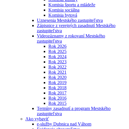
Komisia športu a mládeže
Komisia sociálna
Komisia bytová
Uznesenia Mestského zastupiteľstva
Zápisnice z verejných zasadnutí Mestského
zastupiteľstva
Videozáznamy z rokovaní Mestského
zastupiteľstva
Rok 2026
Rok 2025
Rok 2024
Rok 2023
Rok 2022
Rok 2021
Rok 2020
Rok 2019
Rok 2018
Rok 2017
Rok 2016
Rok 2015
Termíny zasadnutí a program Mestského
zastupiteľstva
Ako vybaviť
e-služby Dubnica nad Váhom