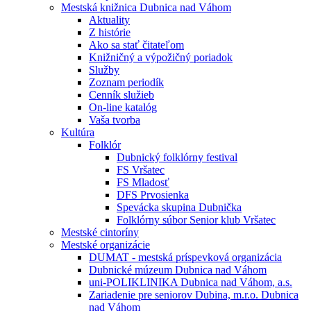
Mestská knižnica Dubnica nad Váhom
Aktuality
Z histórie
Ako sa stať čitateľom
Knižničný a výpožičný poriadok
Služby
Zoznam periodík
Cenník služieb
On-line katalóg
Vaša tvorba
Kultúra
Folklór
Dubnický folklórny festival
FS Vršatec
FS Mladosť
DFS Prvosienka
Spevácka skupina Dubnička
Folklórny súbor Senior klub Vršatec
Mestské cintoríny
Mestské organizácie
DUMAT - mestská príspevková organizácia
Dubnické múzeum Dubnica nad Váhom
uni-POLIKLINIKA Dubnica nad Váhom, a.s.
Zariadenie pre seniorov Dubina, m.r.o. Dubnica
nad Váhom