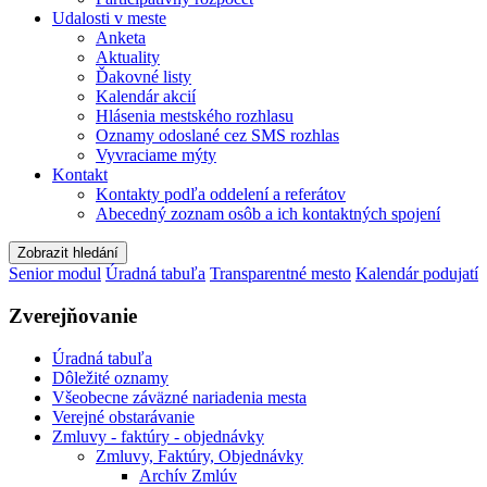
Udalosti v meste
Anketa
Aktuality
Ďakovné listy
Kalendár akcií
Hlásenia mestského rozhlasu
Oznamy odoslané cez SMS rozhlas
Vyvraciame mýty
Kontakt
Kontakty podľa oddelení a referátov
Abecedný zoznam osôb a ich kontaktných spojení
Zobrazit hledání
Senior modul
Úradná tabuľa
Transparentné mesto
Kalendár podujatí
Zverejňovanie
Úradná tabuľa
Dôležité oznamy
Všeobecne záväzné nariadenia mesta
Verejné obstarávanie
Zmluvy - faktúry - objednávky
Zmluvy, Faktúry, Objednávky
Archív Zmlúv