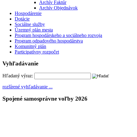
Archív Faktúr
Archív Objednávok
Hospodárenie
Dotácie
Sociálne služby
Územný plán mesta
Program hospodárskeho a sociálneho rozvoja
Program odpadového hospodárstva
Komunitný plán
Participatívny rozpočet
Vyhľadávanie
Hľadaný výraz:
rozšírené vyhľadávanie ...
Spojené samosprávne voľby 2026