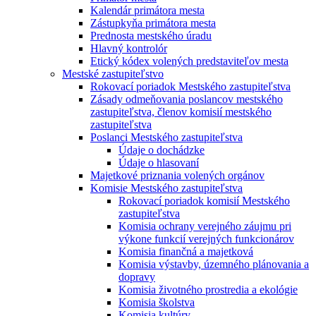
Kalendár primátora mesta
Zástupkyňa primátora mesta
Prednosta mestského úradu
Hlavný kontrolór
Etický kódex volených predstaviteľov mesta
Mestské zastupiteľstvo
Rokovací poriadok Mestského zastupiteľstva
Zásady odmeňovania poslancov mestského
zastupiteľstva, členov komisií mestského
zastupiteľstva
Poslanci Mestského zastupiteľstva
Údaje o dochádzke
Údaje o hlasovaní
Majetkové priznania volených orgánov
Komisie Mestského zastupiteľstva
Rokovací poriadok komisií Mestského
zastupiteľstva
Komisia ochrany verejného záujmu pri
výkone funkcií verejných funkcionárov
Komisia finančná a majetková
Komisia výstavby, územného plánovania a
dopravy
Komisia životného prostredia a ekológie
Komisia školstva
Komisia kultúry