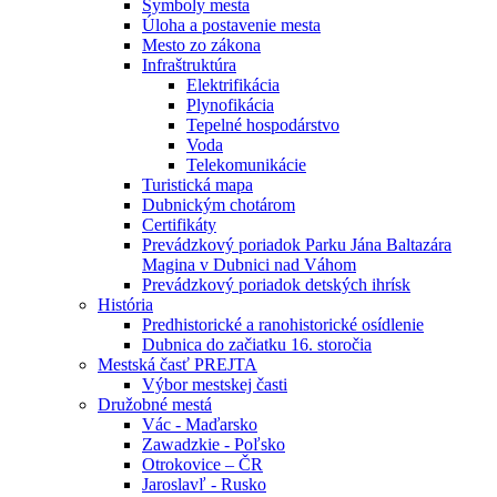
Symboly mesta
Úloha a postavenie mesta
Mesto zo zákona
Infraštruktúra
Elektrifikácia
Plynofikácia
Tepelné hospodárstvo
Voda
Telekomunikácie
Turistická mapa
Dubnickým chotárom
Certifikáty
Prevádzkový poriadok Parku Jána Baltazára
Magina v Dubnici nad Váhom
Prevádzkový poriadok detských ihrísk
História
Predhistorické a ranohistorické osídlenie
Dubnica do začiatku 16. storočia
Mestská časť PREJTA
Výbor mestskej časti
Družobné mestá
Vác - Maďarsko
Zawadzkie - Poľsko
Otrokovice – ČR
Jaroslavľ - Rusko